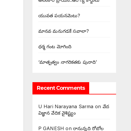
అలంకార ప్రాయం..ఆరోగ్య కార్డులు
యువత పయనమెటు?
మానవ మనుగడకే సవాలా?
ధర్మ గంట మోగింది
‘మాతృత్వం నాగరికతకు పునాది’
Recent Comments
U Hari Narayana Sarma
on
వేద
విజ్ఞాన వేదిక వైశిష్ట్యం
P GANESH
on
‌రానున్నది రోబోల