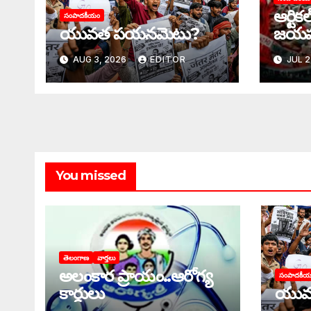
ఆర్టిక
సంపాదకీయం
యువత పయనమెటు?
జయ
AUG 3, 2026
EDITOR
JUL 2
You missed
తెలంగాణ
వార్తలు
అలంకార ప్రాయం..ఆరోగ్య
సంపాదకీ
కార్డులు
యువ