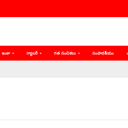
ఇంకా
గ్యాలరీ
గత సంచికలు
సంపాదకీయం