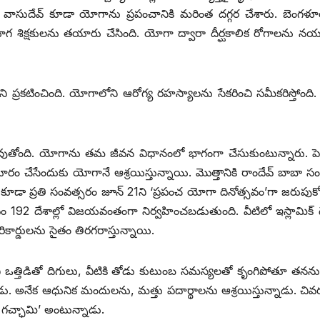
్గీ వాసుదేవ్ కూడా యోగాను ప్రపంచానికి మరింత దగ్గర చేశారు. బెంగళూ
ోగ శిక్షకులను తయారు చేసింది. యోగా ద్వారా దీర్ఘకాలిక రోగాలను నయ
 ప్రకటించింది. యోగాలోని ఆరోగ్య రహస్యాలను సేకరించి సమీకరిస్తోంది. ప్
తోంది. యోగాను తమ జీవన విధానంలో భాగంగా చేసుకుంటున్నారు. పెద్ద
ూరం చేసేందుకు యోగానే ఆశ్రయిస్తున్నాయి. మొత్తానికి రాందేవ్ బాబా సం
 కూడా ప్రతి సంవత్సరం జూన్ 21ని ‘ప్రపంచ యోగా దినోత్సవం’గా జరుపుక
వం 192 దేశాల్లో విజయవంతంగా నిర్వహించబడుతుంది. వీటిలో ఇస్లామిక్ 
ికార్డులను సైతం తిరగరాస్తున్నాయి.
్తిడితో దిగులు, వీటికి తోడు కుటుంబ సమస్యలతో కృంగిపోతూ తనన
డు. అనేక ఆధునిక మందులను, మత్తు పదార్థాలను ఆశ్రయిస్తున్నాడు. చి
్ఛామి’ అంటున్నాడు.