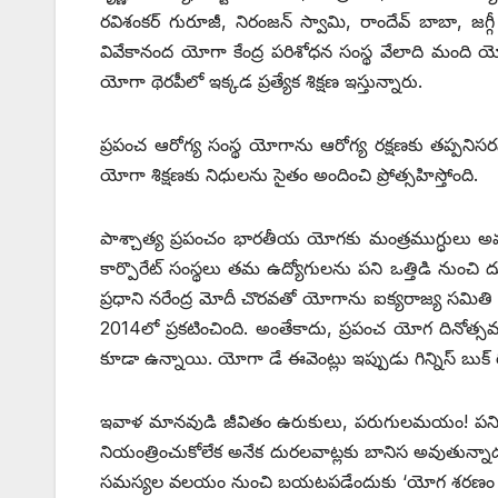
రవిశంకర్ గురూజీ, నిరంజన్ స్వామి, రాందేవ్ బాబా, జగ
వివేకానంద యోగా కేంద్ర పరిశోధన సంస్థ వేలాది మంది య
యోగా థెరపీలో ఇక్కడ ప్రత్యేక శిక్షణ ఇస్తున్నారు.
ప్రపంచ ఆరోగ్య సంస్థ యోగాను ఆరోగ్య రక్షణకు తప్పనిసరని
యోగా శిక్షణకు నిధులను సైతం అందించి ప్రోత్సహిస్తోంది.
పాశ్చాత్య ప్రపంచం భారతీయ యోగకు మంత్రముగ్ధులు అవు
కార్పొరేట్ సంస్థలు తమ ఉద్యోగులను పని ఒత్తిడి నుంచి ద
ప్రధాని నరేంద్ర మోదీ చొరవతో యోగాను ఐక్యరాజ్య సమితి
2014లో ప్రకటించింది. అంతేకాదు, ప్రపంచ యోగ దినోత్స
కూడా ఉన్నాయి. యోగా డే ఈవెంట్లు ఇప్పుడు గిన్నిస్ బుక్ ర
ఇవాళ మానవుడి జీవితం ఉరుకులు, పరుగులమయం! పని ఒత
నియంత్రించుకోలేక అనేక దురలవాట్లకు బానిస అవుతున్నా
సమస్యల వలయం నుంచి బయటపడేందుకు ‘యోగ శరణం గచ