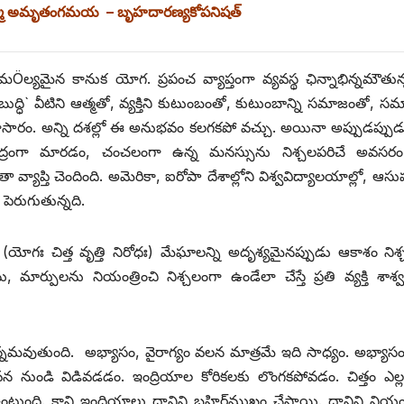
్మా అమృతంగమయ – బృహదారణ్యకోపనిషత్
ల్యమైన కానుక యోగ. ప్రపంచ వ్యాప్తంగా వ్యవస్థ ఛిన్నాభిన్నమౌతున్
ధి` వీటిని ఆత్మతో, వ్యక్తిని కుటుంబంతో, కుటుంబాన్ని సమాజంతో, సమా
ోగాసారం. అన్ని దశల్లో ఈ అనుభవం కలగకపో వచ్చు. అయినా అప్పుడప్ప
ంద్రంగా మారడం, చంచలంగా ఉన్న మనస్సును నిశ్చలపరిచే అవస
ప్తి చెందింది. అమెరికా, ఐరోపా దేశాల్లోని విశ్వవిద్యాలయాల్లో, ఆసుపత్
ెరుగుతున్నది.
యోగః చిత్త వృత్తి నిరోధః) మేఘాలన్ని అదృశ్యమైనప్పుడు ఆకాశం నిశ
్పులను నియంత్రించి నిశ్చలంగా ఉండేలా చేస్తే ప్రతి వ్యక్తి శాశ
త్పన్నమవుతుంది. అభ్యాసం, వైరాగ్యం వలన మాత్రమే ఇది సాధ్యం. అభ్యాస
 నుండి విడివడడం. ఇంద్రియాల కోరికలకు లొంగకపోవడం. చిత్తం ఎల్ల
ే ఉంటుంది. కాని ఇంద్రియాలు దానిని బహిర్‌ముఖం చేస్తాయి. దానిని నియంత్