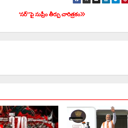
‘సర్‌’’పై సుప్రీం తీర్పు చారిత్రకం
ం