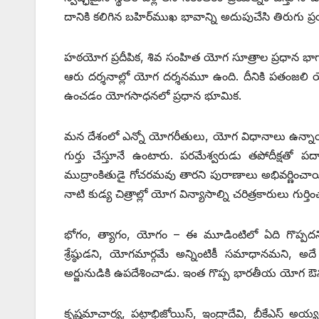
దానికి కలిగిన బహిర్‌ముఖ భావాన్ని అదుపుచేసి తిరుగ
హఠయోగ ప్రదీపిక, శివ సంహిత యోగ సూత్రాల ప్రధాన భాగాలు
ఆరు దర్శనాల్లో యోగ దర్శనమూ ఉంది. దీనికి పతంజలి యోగస
ఉంచడం యోగసాధనలో ప్రధాన భూమిక.
మన దేశంలో ఎన్నో యోగరీతులు, యోగ విధానాలు ఉన్నా
గుర్తు చేస్తూనే ఉంటారు. పరమేశ్వరుడు తపోదీక్షతో పద్మా
ముద్రాంకితుడై గోచరమవు తారని పురాణాలు అభివర్ణించాయి
నాటి కుడ్య చిత్రాల్లో యోగ విన్యాసాల్ని చరిత్రకారులు గుర్తి
భోగం, త్యాగం, యోగం – ఈ మూడింటిలో ఏది గొప్పదని భగవ
శ్రేష్ఠుడని, యోగమార్గమే అన్నింటికీ సమాధానమని, అదే
అర్జునుడికి ఉపదేశించాడు. ఇంత గొప్ప భారతీయ యోగ ఔన్నత
కృష్ణమాచార్య, పట్టాభిజోయిస్, ఇంద్రాదేవి, బీకేఎస్ అయ్య