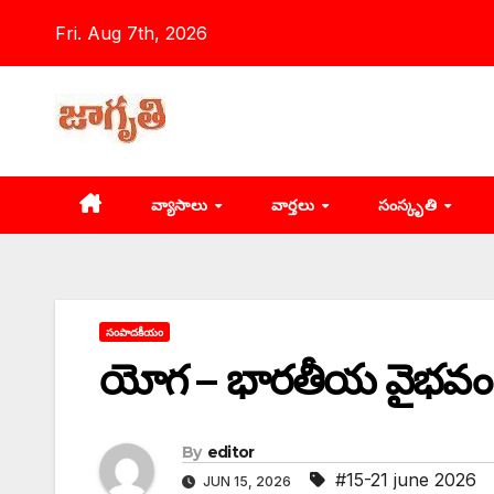
Skip
Fri. Aug 7th, 2026
to
content
వ్యాసాలు
వార్తలు
సంస్కృతి
సంపాదకీయం
యోగ – భారతీయ వైభవం
By
editor
#15-21 june 2026
JUN 15, 2026