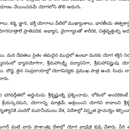
ు ప్రయాణం చేయించడమే యోగలోని తొలి అడుగు.
. కర్మ, జ్ఞాన, భక్తి యోగాలు వీటిలో ముఖ్యాంశాలు. భారతీయ తత్వశాస్త్
ూత్రాలే ప్రాతిపదిక. అభ్యాస, వైరాగ్యాలతో శారీరక, చిత్తవృత్తుల్ని అ
యి. మన దేవతలు సైతం తమదైన ముద్రలో ఉంటూ మనకు యోగ శక్తిని ని
సనంలో ధ్యానయోగిగా, శ్రీమహాలక్ష్మి పద్మాసనిగా, శ్రీమహావిష్ణువు యోగ
. బౌద్ధ, జైన సంప్రదాయాల్లో యోగవిద్యకు ప్రముఖ పాత్ర ఉంది. సింధు న
ంచారు.
ద్గీతలో అర్జునుడు శ్రీకృష్ణుణ్ని ప్రశ్నించాడు. లోకంలో అందరికంట
 శ్రేయస్కరమని, యోగాన్ని మాత్రమే ఆశ్రయించి యోగివి కావాలని శ్రీకృ
్యానికి ఎందరో మహనీయులు దేశ, విదేశాల్లో విస్తృత ప్రాచుర్యం కల్పించ
ంగార్ వంటి వారు పాశ్చాత్య దేశాల్లో యోగ వ్యాప్తికై కృషి చేశారు. వీరి 