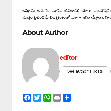
ఇప్పుడు ఆధునిక మానవ జీవితానికి యోగా పరమౌషధం అయ్యి
మొత్తం ప్రపంచమే ముక్తకంఠంతో యోగా జపం చేస్తోంది. హడావ
About Author
editor
See author's posts
F
T
W
E
S
a
w
h
m
h