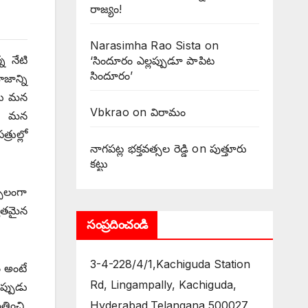
రాజ్యం!
Narasimha Rao Sista
on
న నేటి
‘సిందూరం ఎల్లప్పుడూ పాపిట
సిందూరం’
జాన్ని
ుడు మన
Vbkrao
on
విరామం
రం మన
రుల్లో
నాగపట్ల భక్తవత్సల రెడ్డి
on
పుత్తూరు
కట్టు
్చలంగా
్వతమైన
సంప్రదించండి
3-4-228/4/1,Kachiguda Station
ం అంటే
Rd, Lingampally, Kachiguda,
ప్పుడు
Hyderabad,Telangana 500027
రించి,