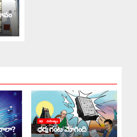
రభావం
కథ
సాహిత్యం
ాలా?
ధర్మ గంట మోగింది