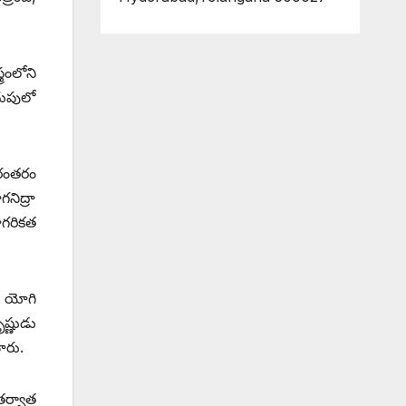
రంలోని
దుపులో
రంతరం
నిద్రా
ాగరికత
ే యోగి
ష్ణుడు
ారు.
తర్వాత