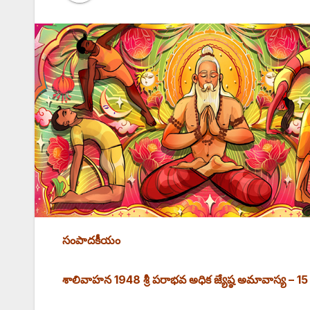
సంపాదకీయం
శాలివాహన 1948 శ్రీ పరాభవ అధిక జ్యేష్ఠ అమావాస్య –
15