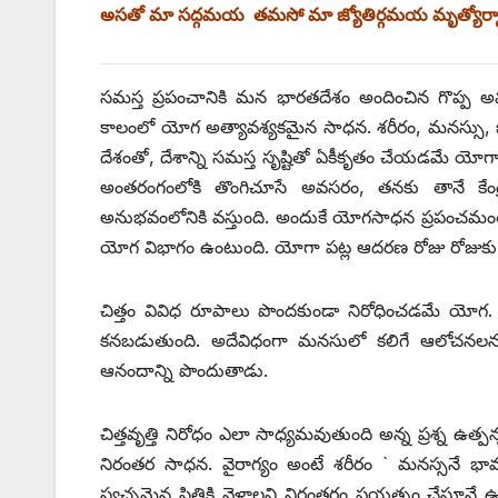
అసతో మా సద్గమయ తమసో మా జ్యోతిర్గమయ మృత్యోర
సమస్త ప్రపంచానికి మన భారతదేశం అందించిన గొప్ప అమÖ
కాలంలో యోగ అత్యావశ్యకమైన సాధన. శరీరం, మనస్సు, బుద్
దేశంతో, దేశాన్ని సమస్త సృష్టితో ఏకీకృతం చేయడమే య
అంతరంగంలోకి తొంగిచూసే అవసరం, తనకు తానే కే
అనుభవంలోనికి వస్తుంది. అందుకే యోగసాధన ప్రపంచమంతా వ్యా
యోగ విభాగం ఉంటుంది. యోగా పట్ల ఆదరణ రోజు రోజుకు ప
చిత్తం వివిధ రూపాలు పొందకుండా నిరోధించడమే యోగ. (
కనబడుతుంది. అదేవిధంగా మనసులో కలిగే ఆలోచనలను, మార
ఆనందాన్ని పొందుతాడు.
చిత్తవృత్తి నిరోధం ఎలా సాధ్యమవుతుంది అన్న ప్రశ్న ఉ
నిరంతర సాధన. వైరాగ్యం అంటే శరీరం ` మనస్సనే భావన
స్వచ్ఛమైన స్థితికి వెళ్లాలని నిరంతరం ప్రయత్నం చేస్తూన