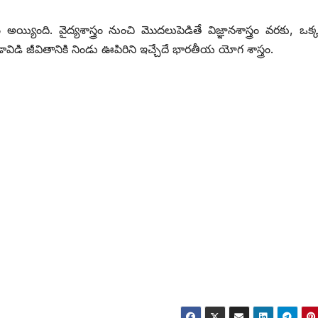
ంది. వైద్యశాస్త్రం నుంచి మొదలుపెడితే విజ్ఞానశాస్త్రం వరకు, ఒక్క
ిడి జీవితానికి నిండు ఊపిరిని ఇచ్చేదే భారతీయ యోగ శాస్త్రం.