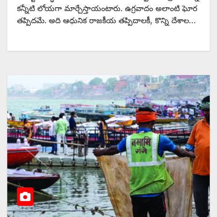
కన్నీటి లోయగా మార్చేస్తాయంటారు. ఉగ్రవాదం అలాంటి ఘోర
తప్పిదమే. అది ఆధునిక రాజకీయ తప్పిదాలకీ, కొన్ని దేశాల…