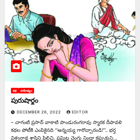
కథ
సాహిత్యం
పురుషార్థం
DECEMBER 26, 2022
EDITOR
– చాగంటి ప్రసాద్‌ ‌వాకాటి పాండురంగరావు స్మారక దీపావళి
కథల పోటీకి ఎంపికైనది ‘‘అన్నయ్య గారొచ్చారండి!’’.. భర్త
విశ్వనాథ శాస్త్రిని పిలిచి, పమిట చెంగు నిండా కప్పుకుని…