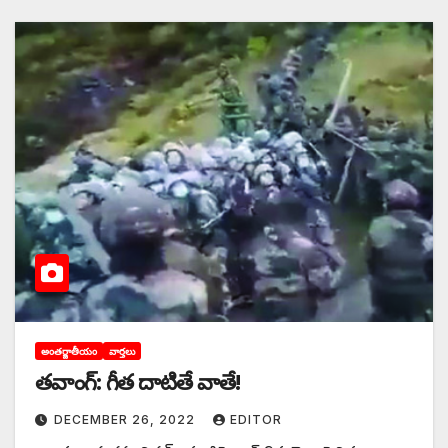
అంతర్జాతీయం
వార్తలు
తవాంగ్‌: ‌గీత దాటితే వాతే!
DECEMBER 26, 2022
EDITOR