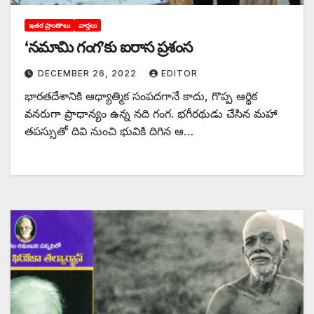
ఇతర ప్రాంతాలు
వార్తలు
‘‌నమామి గంగ’కు ఐరాస ప్రశంస
DECEMBER 26, 2022
EDITOR
భారతదేశానికి ఆధ్యాత్మిక సంపదగానే కాదు, గొప్ప ఆర్థిక
వనరుగా ప్రాధాన్యం ఉన్న నది గంగ. భగీరథుడు చేసిన మహా
తపస్సుతో దివి నుంచి భువికి దిగిన ఆ…