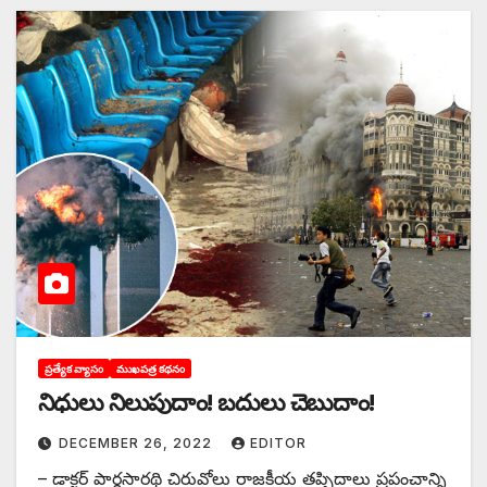
ప్రత్యేక వ్యాసం
ముఖపత్ర కథనం
నిధులు నిలుపుదాం! బదులు చెబుదాం!
DECEMBER 26, 2022
EDITOR
– డాక్టర్‌ ‌పార్థసారథి చిరువోలు రాజకీయ తప్పిదాలు ప్రపంచాన్ని