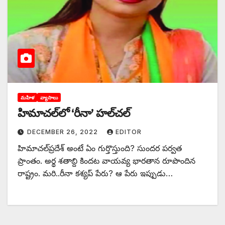
మహిళ
వ్యాసాలు
హిమాచల్‌లో ‘రీనా’ హల్‌చల్‌
DECEMBER 26, 2022
EDITOR
‌హిమాచల్‌‌ప్రదేశ్‌ అం‌టే ఏం గుర్తొస్తుంది? సుందర పర్వత
ప్రాంతం. అర్థ శతాబ్ది కిందట వాయవ్య భారతాన రూపొందిన
రాష్ట్రం. మరి..రీనా కశ్యప్‌ ‌పేరు? ఆ పేరు ఇప్పుడు…