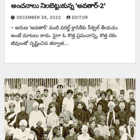
అం‌చనాలు నిలబెట్టుకున్న ‘అవతార్‌-2’
DECEMBER 26, 2022
EDITOR
– అరుణ ‘అవతార్‌’ ‌వంటి వరల్డ్ ‌క్లాసిక్‌కు సీక్వెల్‌ ‌తీయడం
అంటే మాటలు కాదు. పైగా ఓ కొత్త ప్రపంచాన్ని, కొత్త రకం
జీవులతో సృష్టించిన తర్వాత…