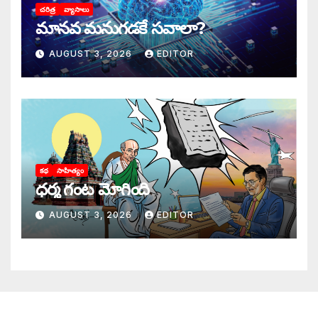
చరిత్ర
వ్యాసాలు
మానవ మనుగడకే సవాలా?
AUGUST 3, 2026
EDITOR
కథ
సాహిత్యం
ధర్మ గంట మోగింది
AUGUST 3, 2026
EDITOR