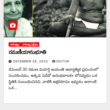
సాహిత్యం
సాహిత్య విశ్లేషణ
రమణీయానుభూతి
DECEMBER 26, 2022
EDITOR
డిసెంబర్‌ 30 ‌రమణ మహర్షి జయంతి ఆధ్యాత్మిక ప్రపంచంలో
సంచరించడం, అక్కడ ఏవేవో అనుభవాలక• లోనవ్వడం ఒక
స్థితికి సంబంధించినవి. వాటికి అక్షరరూపం ఇవ్వడం అలాంటి
ఒక…