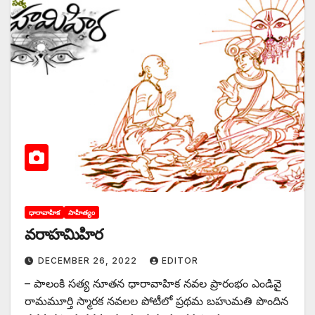
ధారావాహిక
సాహిత్యం
వరాహమిహిర
DECEMBER 26, 2022
EDITOR
– పాలంకి సత్య నూతన ధారావాహిక నవల ప్రారంభం ఎండివై
రామమూర్తి స్మారక నవలల పోటీలో ప్రథమ బహుమతి పొందిన