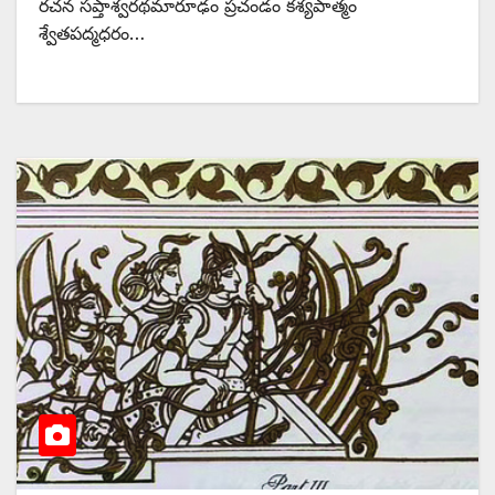
రచన సప్తాశ్వరథమారూఢం ప్రచండం కశ్యపాత్మం
శ్వేతపద్మధరం…