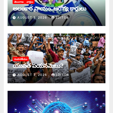
తెలంగాణ
వార్తలు
అలంకార ప్రాయం..ఆరోగ్య కార్డులు
AUGUST 3, 2026
EDITOR
సంపాదకీయం
యువత పయనమెటు?
AUGUST 3, 2026
EDITOR