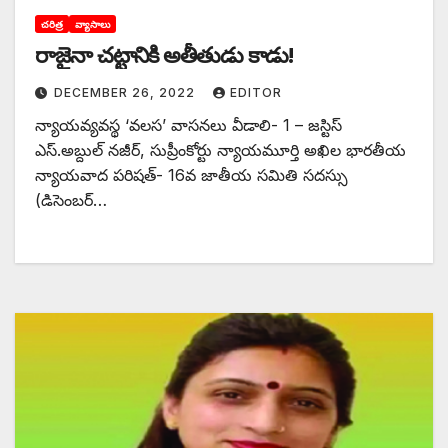
చరిత్ర
వ్యాసాలు
రాజైనా చట్టానికి అతీతుడు కాడు!
DECEMBER 26, 2022
EDITOR
న్యాయవ్యవస్థ ‘వలస’ వాసనలు వీడాలి- 1 – జస్టిస్‌
ఎస్‌.అబ్దుల్‌ ‌నజీర్‌, ‌సుప్రీంకోర్టు న్యాయమూర్తి అఖిల భారతీయ
న్యాయవాద పరిషత్‌- 16‌వ జాతీయ సమితి సదస్సు
(డిసెంబర్‌…