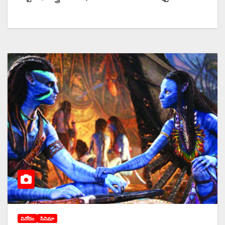
వినోదం
సినిమా