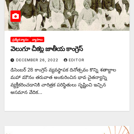
ప్రత్యేక వ్యాసం
వ్యాసాలు
వెలుగూ చీకట్ల జాతీయ కాంగ్రెస్‌
DECEMBER 26, 2022
EDITOR
‌డిసెంబర్‌ 28 ‌కాంగ్రెస్‌ ‌వ్యవస్థాపక దినోత్సవం కొన్ని శతాబ్దాల
మహా మౌనం తరువాత అంకురించిన భావ చైతన్యాన్ని
వ్యక్తీకరించడానికి చారిత్రక పరిస్థితులు సృష్టించి ఇచ్చిన
అసమాన వేదిక…