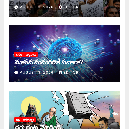
AUGUST 3, 2026
EDITOR
చరిత్ర
వ్యాసాలు
మానవ మనుగడకే సవాలా?
AUGUST 3, 2026
EDITOR
కథ
సాహిత్యం
ధర్మ గంట మోగింది