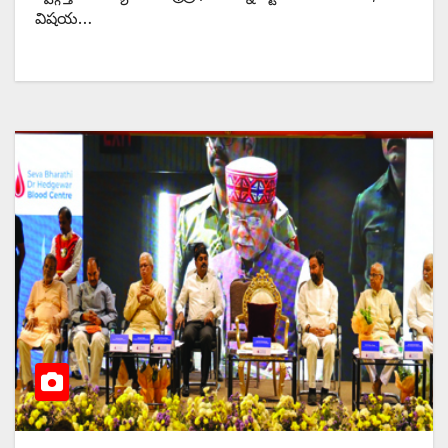
విషయ…