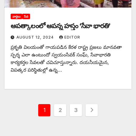
వార్తలు
సేవ
ఆపత్కాలంలో ఆపన్న హస్తం ‘సేవా భారతి’
AUGUST 12, 2024
EDITOR
ప్రకృతి విలయంతో గాయపడిన కేరళ రాష్ట్ర ప్రజలు మానవతా
స్పర్శ ఎలా ఉంటుందో స్వయంసేవక్‌ సంఘ్, సేవాభారతి
కార్యకర్తల సేవలతో చవిచూస్తున్నారు. దయనీయమైన,
విపత్కర పరిస్థితుల్లో ఉన్న…
Posts
1
2
3
pagination