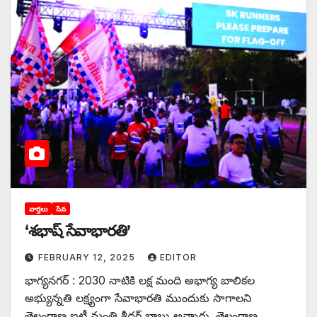
వార్తలు
సేవ
‘శభాష్‌ సేవాభారతి’
FEBRUARY 12, 2025
EDITOR
భాగ్యనగర్‌ : 2030 నాటికి లక్ష మంది అభాగ్య బాలికల
అభ్యున్నతి లక్ష్యంగా సేవాభారతి ముందుకు సాగాలని
తెలంగాణ ఐటీ మంత్రి శ్రీధర్‌ బాబు అన్నారు. తెలంగాణ…