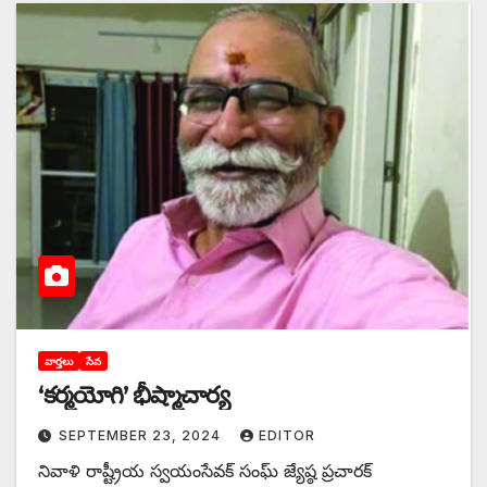
వార్తలు
సేవ
‘కర్మయోగి’ భీష్మాచార్య
SEPTEMBER 23, 2024
EDITOR
నివాళి రాష్ట్రీయ స్వయంసేవక్‌ సంఘ్ జ్యేష్ఠ ప్రచారక్‌