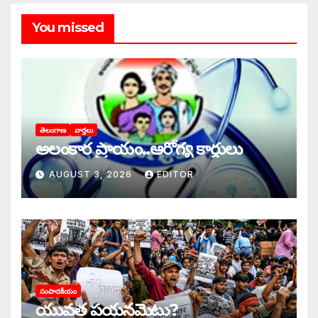
You missed
తెలంగాణ
వార్తలు
అలంకార ప్రాయం..ఆరోగ్య కార్డులు
AUGUST 3, 2026
EDITOR
సంపాదకీయం
యువత పయనమెటు?