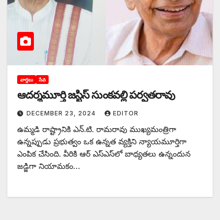
వార్తలు
సేవ
ఆదర్శమూర్తి జస్టిస్‌ ‌సుంకవల్లి పర్వతరావు
DECEMBER 23, 2024
EDITOR
ఉమ్మడి రాష్ట్రానికి ఎన్‌.‌టి. రామరావు ముఖ్యమంత్రిగా
ఉన్నప్పుడు ప్రభుత్వం ఒక ఉన్నత వ్యక్తిని న్యాయమూర్తిగా
ఎంపిక చేసింది. వీరికి ఆర్‌ ఎస్‌ఎస్‌లో బాధ్యతలు ఉన్నందున
జడ్జిగా నియామకం…