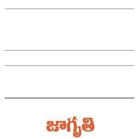
సంపాదకీయం
చందాదారులుగా చేరండి
Grievance Redressal Mechanism
Grievances
Privacy Policy