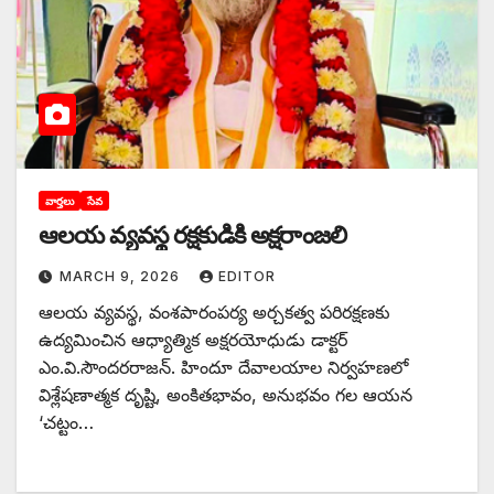
వార్తలు
సేవ
ఆలయ వ్యవస్థ రక్షకుడికి అక్షరాంజలి
MARCH 9, 2026
EDITOR
ఆలయ వ్యవస్థ, వంశపారంపర్య అర్చకత్వ పరిరక్షణకు
ఉద్యమించిన ఆధ్యాత్మిక అక్షరయోధుడు డాక్టర్
ఎం.వి.సౌందరరాజన్. హిందూ దేవాలయాల నిర్వహణలో
విశ్లేషణాత్మక దృష్టి, అంకితభావం, అనుభవం గల ఆయన
‘చట్టం…