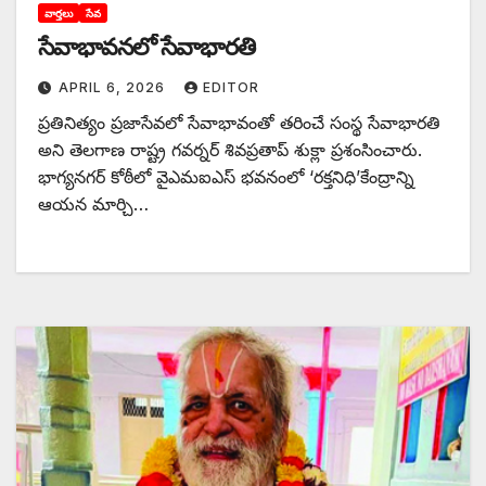
వార్తలు
సేవ
సేవాభావనలో సేవాభారతి
APRIL 6, 2026
EDITOR
ప్రతినిత్యం ప్రజాసేవలో సేవాభావంతో తరించే సంస్థ సేవాభారతి
అని తెలగాణ రాష్ట్ర గవర్నర్ శివప్రతాప్ శుక్లా ప్రశంసించారు.
భాగ్యనగర్ కోఠీలో వైఎమఐఎస్ భవనంలో ‘రక్తనిధి’కేంద్రాన్ని
ఆయన మార్చి…