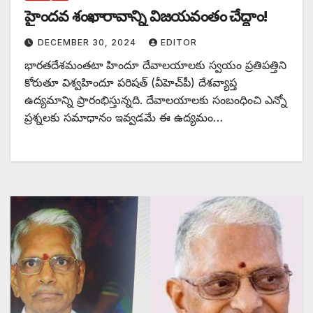
హైందవ శంఖారావాన్ని విజయవంతం చేద్దాం!
DECEMBER 30, 2024
EDITOR
భారతదేశమంతటా హిందూ దేవాలయాలకు స్వయం ప్రతిపత్తిని
కోరుతూ విశ్వహిందూ పరిషత్‌ (‌వీహెచ్‌పీ) దేశవ్యాప్త
ఉద్యమాన్ని ప్రారంభిస్తున్నది. దేవాలయాలకు సంబంధించి ఎన్నో
ప్రశ్నలకు సమాధానం ఇవ్వడమే ఈ ఉద్యమం…