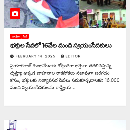
వార్తలు
సేవ
భక్తుల సేవలో 16వేల మంది స్వయంసేవకులు
FEBRUARY 14, 2025
EDITOR
ప్రయాగరాజ్‌ కుంభమేళాకు కోట్లాదిగా భక్తులు తరలివస్తున్న
దృష్ట్యా అక్కడ వాహనాల రాకపోకలు సజావుగా జరగడం
కోసం, భక్తులకు నిత్యావసర సేవలు సమకూర్చడానికని 16,000
మంది స్వయంసేవకులను రాష్ట్రీయ…