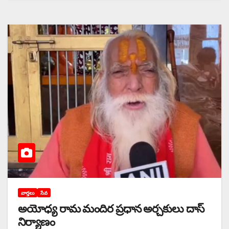
వార్తలు
సేవ
అయోధ్య రామ మందిర ప్రధాన అర్చకులు దాస్‌
‌నిర్యాణం