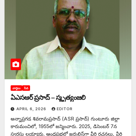
వార్తలు
సేవ
ఏఎసఆర్ ప్రసాద్ – స్మృత్యంజలి
APRIL 6, 2026
EDITOR
అన్నాప్రగడ శివరామప్రసాద్ (ASR ప్రసాద్) గుంటూరు జిల్లా
కారుమంచిలో, 1955లో జన్మించారు. 2025, డిసెంబర్ 7న
స్వర్గస్తు లయ్యారు. ఆంధ్రప్రభలో జర్నలిస్ట్‌గా వీరి రచనలు, వీరి