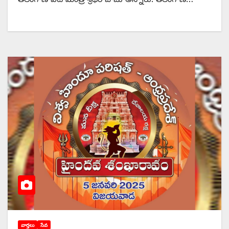
వార్తలు
సేవ