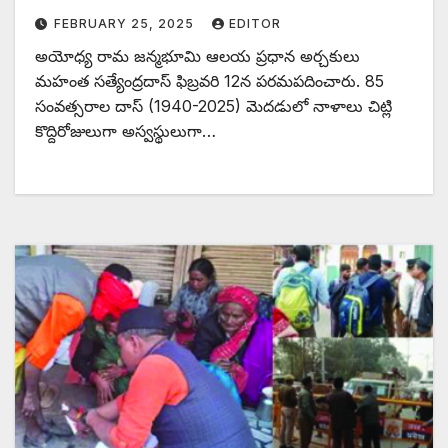
FEBRUARY 25, 2025
EDITOR
అయోధ్య రామ జన్మభూమి ఆలయ ప్రధాన అర్చకులు
మహంత సత్యేంద్రదాస్‌ ‌ఫిబ్రవరి 12న పరమపదించారు. 85
సంవత్సరాల దాస్‌ (1940-2025) ‌మెదడులో నాళాలు చిట్లి
కొద్దిరోజులుగా అస్వస్థులుగా…