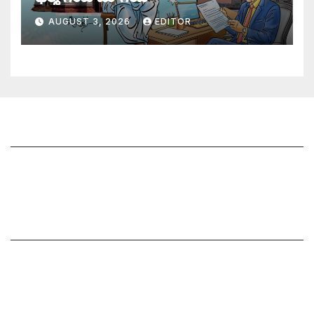
AUGUST 3, 2026
EDITOR
జాగృతి గురించి
సంప్రదించండి
మీ ఆర్టికల్ ని పంపించండి
మాతో ప్రకటనలు చెయ్యండి