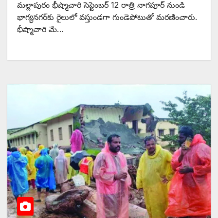
మల్లాపురం భీష్మాచారి సెప్టెంబర్‌ 12 రాత్రి నాగపూర్‌ నుండి
భాగ్యనగర్‌కు రైలులో వస్తుండగా గుండెపోటుతో మరణించారు.
భీష్మాచారి మే…