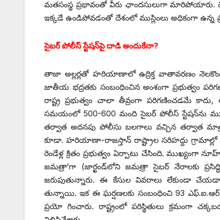
మతసంస్థ ప్రభావంతో వీరు ఛాందసులుగా మారిపోయారు. దేశ
ఇక్కడే ఉండిపోవడంతో దేశంలో ముస్లింలు అధికంగా ఉన్న ప్ర
సైబర్‌ ‌పోలీస్‌ ‌స్టేషన్‌పై దాడి అందుకేనా?
తాజా అల్లర్లతో హరియాణాలో ఉద్రిక్త వాతావరణం నెలకొంది. 
జాతీయ భద్రతకు సంబంధించిన అంశంగా ప్రభుత్వం పరిగణి
రాష్ట్ర ప్రభుత్వం చాలా తీవ్రంగా పరిగణించడమే కాదు,
సమయంలో 500-600 మంది సైబర్‌ ‌పోలీస్‌ ‌స్టేషన్‌ను మ
తర్వాత అదనపు పోలీసు బలగాలు వచ్చిన తర్వాత మాత్రమే
కూడా. హరియాణా-రాజస్తాన్‌ ‌రాష్ట్రాల సరిహద్దు గ్రామాల్లో చో
రెండేళ్ల క్రితం ప్రభుత్వం ఏర్పాటు చేసింది. ముఖ్యంగా నూహ్‌
జమత్రా’గా (జార్ఖండ్‌లోని జమత్రా సైబర్‌ ‌నేరాలకు ప్రస
జరుపుతున్నారు. ఈ కేసుల వివరాలు లేకుండా చేయడా
తున్నాయి. ఇక ఈ ఘర్షణలకు సంబంధించి 93 ఎఫ్‌.ఐ.ఆర్‌.‌
‌ప్రయో గించారు. రాష్ట్రంలో పరిస్థితులు క్రమంగా చక్కబ
నిలిపివేశారు.