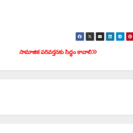
సామాజిక పరివర్తనకు సిద్ధం కావాలి