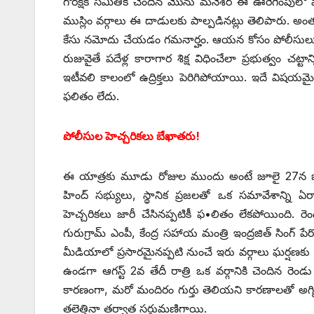
గోరక్షక సమితికి చెందిన మొను మనేశర్‌ ఈ ఊరేగింపులో 
ముస్లిం వర్గాలు ఈ దాడులకు పాల్పడినట్లు తెలిపారు. 
కేసు నమోదు చేయడం గమనార్హం. ఆయన కోసం పోలీసులు గ
రుజువైతే పదేళ్ల కారాగార శిక్ష విధించేలా ప్రభుత్వం చట
ఇటీవలి కాలంలో ఉద్రిక్తలు పెరిగిపోయాయి. ఇదే విషయమై జ
ఫలితం లేదు.
పోలీసుల హెచ్చరికలు బేఖాతరు!
ఈ యాత్రకు మూడు రోజుల ముందు అంటే జూలై 27న జిల్ల
హింద్‌ ‌సభ్యులు, స్థానిక ప్రజలతో ఒక సమావేశాన్
హెచ్చరికలు జారీ చేసినప్పటికీ ఫ•లితం లేకపోయింది. రె
గురుగ్రామ్‌ ఎం‌పీ, కేంద్ర సహాయ మంత్రి ఇంద్రజిత్‌ ‌సిం
‌మీడియాలో ప్రసారమైనప్పటి నుంచే ఇరు వర్గాలు ఘర్షణకు
ఉండగా ఆగస్ట్ 2‌వ తేదీ రాత్రి ఒక వర్గానికి చెందిన రెండ
‌కారణంగా, మరో మందిరం గుర్తు తెలియని కారణాలతో అగ్ని ప్ర
తలెత్తినా తర్వాత సర్దుమణిగాయి.