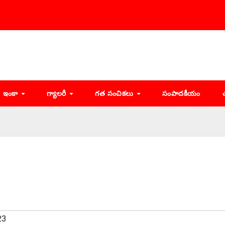
ఇంకా
గ్యాలరీ
గత సంచికలు
సంపాదకీయం
23