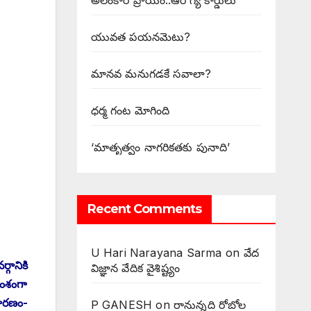
అలంకార ప్రాయం..ఆరోగ్య కార్డులు
యువత పయనమెటు?
మానవ మనుగడకే సవాలా?
ధర్మ గంట మోగింది
‘మాతృత్వం నాగరికతకు పునాది’
Recent Comments
U Hari Narayana Sarma
on
వేద
గానికి
విజ్ఞాన వేదిక వైశిష్ట్యం
యాంశంగా
కారణం-
P GANESH
on
‌రానున్నది రోబోల