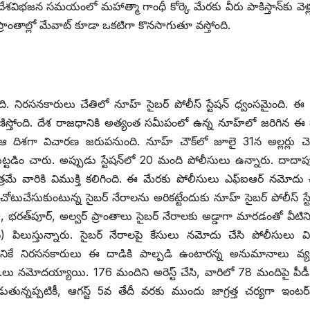
విభజన సమయంలో మహాత్మా గాంధీ కోర్కె మేరకు వీరు పాకిస్తాన్‌కు వెళ్
ాంతాల్లో మేవాట్‌ ‌కూడా ఒకటిగా కొనసాగుతూ వస్తోంది.
నిరసనకారులు చేతిలో నూహ్‌ ‌సైబర్‌ ‌పోలీస్‌ ‌స్టేషన్‌ ‌ధ్వంసమైంది. ఈ 
స్తోంది. దేశ రాజధానికి అత్యంత సమీపంలో ఉన్న నూహ్‌లో జరిగిన ఈ 
 ఆ దిశగా విచారణ జరుపనుంది. నూహ్‌ ‌చౌక్‌లో జూలై 31న అల్లర్లు చె
ుట్టడిం చారు. అప్పుడు స్టేషన్‌లో 20 మంది పోలీసులు ఉన్నారు. దాదా
 వారికి విముక్తి కలిగింది. ఈ మేరకు పోలీసులు ఎఫ్‌ఐఆర్‌ ‌నమోదు 
టుచేసుకుంటున్న సైబర్‌ ‌నేరాలను అరికట్టేందుకు నూహ్‌ ‌సైబర్‌ ‌పోలీస్‌ ‌స్ట
, ‌భరత్‌పూర్‌, అల్వర్‌ ‌ప్రాంతాలు సైబర్‌ ‌నేరాలకు అడ్డాగా మారడంతో వీటిన
ిద్ధి) పిలుస్తున్నారు. సైబర్‌ ‌నేరాలపై కేసులు నమోదు చేసి పోలీసులు 
నికే నిరసనకారులు ఈ దాడికి పాల్పడి ఉంటారన్న అనుమానాలు వ్యక
లు నమోదయ్యాయి. 176 మందిని అరెస్ట్ ‌చేసి, వారిలో 78 మందిపై పీడీ 
డుతున్నప్పటికీ, ఆగస్ట్ 5‌వ తేదీ వరకు ముందు జాగ్రత్త చర్యగా ఇంటర్‌న