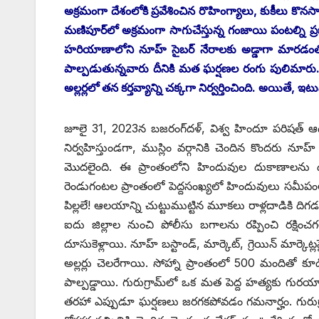
అక్రమంగా దేశంలోకి ప్రవేశించిన రొహింగ్యాలు, కుకీలు కొ
మణిపూర్‌లో అక్రమంగా సాగుచేస్తున్న గంజాయి పంటల్ని 
హరియాణాలోని నూహ్‌ ‌సైబర్‌ ‌నేరాలకు అడ్డాగా మారడంతో ప్ర
పాల్పడుతున్నవారు దీనికి మత ఘర్షణల రంగు పులిమారు
అల్లర్లలో తన కర్తవ్యాన్ని చక్కగా నిర్వర్తించింది. అయ
జూలై 31, 2023న బజరంగ్‌దళ్‌, ‌విశ్వ హిందూ పరిషత్‌ ఆధ్
నిర్వహిస్తుండగా, ముస్లిం వర్గానికి చెందిన కొందరు నూహ్‌
మొదలైంది. ఈ ప్రాంతంలోని హిందువుల దుకాణాలను
రెండుగంటల ప్రాంతంలో పెద్దసంఖ్యలో హిందువులు సమీపంలోని
పిల్లలే! ఆలయాన్ని చుట్టుముట్టిన మూకలు రాళ్లదాడికి ద
ఐదు జిల్లాల నుంచి పోలీసు బగాలను రప్పించి రక్షించగలిగా
దూసుకెళ్లాయి. నూహ్‌ ‌బస్టాండ్‌, ‌మార్కెట్‌, ‌గ్రెయిన్‌ ‌
అల్లర్లు చెలరేగాయి. సోహ్నా ప్రాంతంలో 500 మందితో క
పాల్పడ్డాయి. గురుగ్రామ్‌లో ఒక మత పెద్ద హత్యకు గుర
తరహా ఎప్పుడూ ఘర్షణలు జరగకపోవడం గమనార్హం. గురుగ్ర