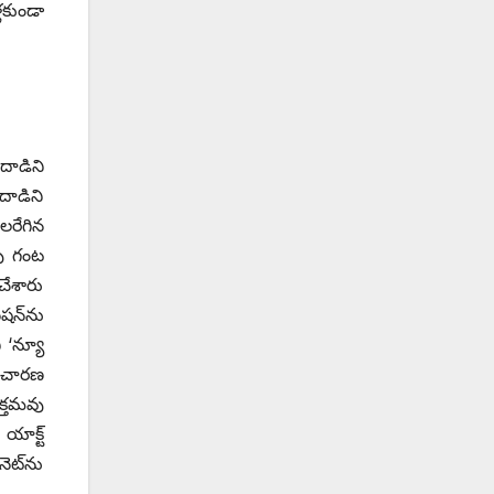
లకుండా
దాడిని
దాడిని
లరేగిన
పు గంట
చేశారు
ేషన్‌ను
ి ‘న్యూ
విచారణ
్తమవు
యాక్ట్
ెట్‌ను