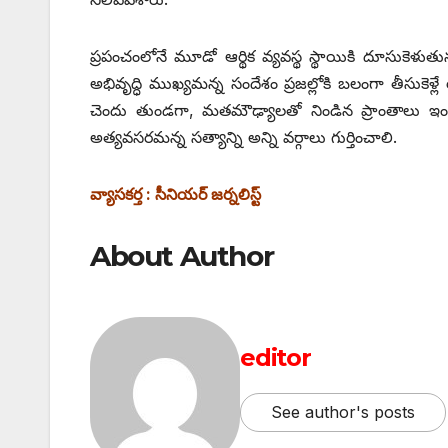
ప్రపంచంలోనే మూడో ఆర్థిక వ్యవస్థ స్థాయికి దూసుకెళుత
అభివృద్ధి ముఖ్యమన్న సందేశం ప్రజల్లోకి బలంగా తీసుకెళ్
చెందు తుండగా, మతమౌఢ్యాలతో నిండిన ప్రాంతాలు ఇంకా
అత్యవసరమన్న సత్యాన్ని అన్ని వర్గాలు గుర్తించాలి.
వ్యాసకర్త : సీనియర్‌ ‌జర్నలిస్ట్
About Author
editor
See author's posts