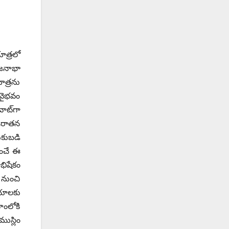
ాత్రలో
 జనాభా
ాత్రను
 వైభవం
ాట్‌గా
పురాతన
ుకుబడి
హించే ఈ
భిషేకం
 నుంచి
లయాలకు
ాంలోకి
ుస్లిం