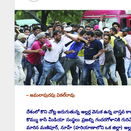
– జమలాపురపు విఠల్‌రావు
దేశంలో కొని చోట్ల జరుగుతున్న అల్లర్ల వెనుక ఉన్న వాస్తవ
కొమ్ము కాసే మీడియా సంస్థలు ప్రజల్ని గందరగోళానికి గురిచ
మారిన మణిపూర్‌, ‌నూహ్‌ (‌హరియాణాలోని ఒక జిల్లా) అ