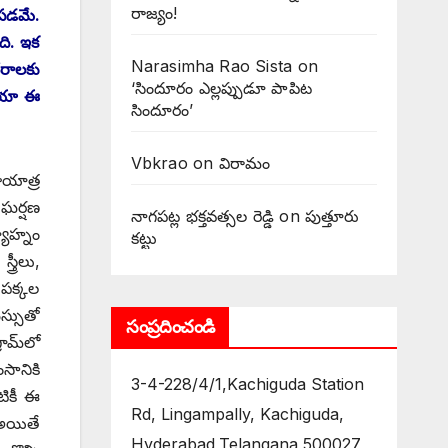
రాజ్యం!
ోపడమే.
ది. ఇక
Narasimha Rao Sista
on
నేరాలకు
‘సిందూరం ఎల్లప్పుడూ పాపిట
డియా ఈ
సిందూరం’
Vbkrao
on
విరామం
ాయాత్ర
ో ఘర్షణ
నాగపట్ల భక్తవత్సల రెడ్డి
on
పుత్తూరు
ాహ్నం
కట్టు
్రీలు,
ుపక్కల
స్సుతో
సంప్రదించండి
రామ్‌లో
సానికి
3-4-228/4/1,Kachiguda Station
టికీ ఈ
Rd, Lingampally, Kachiguda,
 అయితే
Hyderabad,Telangana 500027