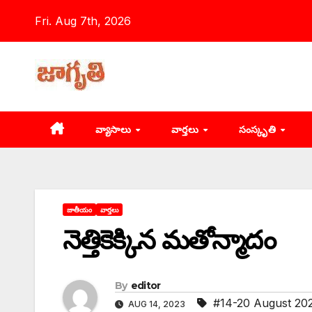
Skip
Fri. Aug 7th, 2026
to
content
వ్యాసాలు
వార్తలు
సంస్కృతి
జాతీయం
వార్తలు
నెత్తికెక్కిన మతోన్మాదం
By
editor
#14-20 August 20
AUG 14, 2023