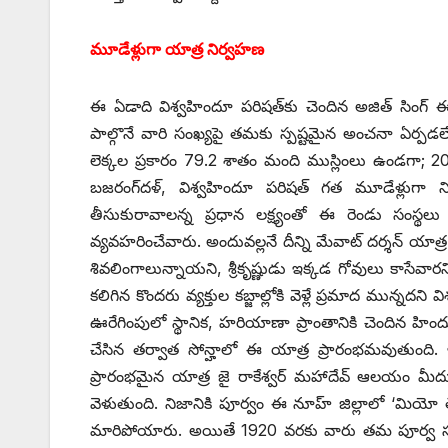
మూడేళ్లుగా యాత్ర నిర్వహణ
ఈ ఏడాది విశ్వహిందూ పరిషత్‌కు చెందిన అజిత్‌ ‌సింగ్
పాల్గొనే వారి సంఖ్యపై తమకు స్పష్టమైన అంచనా ఏర్పడ
లెక్కల ప్రకారం 79.2 శాతం మంది ముస్లింలు ఉండగా; 20.
బజరంగ్‌దళ్‌, ‌విశ్వహిందూ పరిషత్‌ ‌గత మూడేళ్లుగా 
తీసుకురావాలన్న ప్రధాన లక్ష్యంతో ఈ రెండు సంస్థలు 
వ్యవహరించేవారు. అందువల్లనే దీన్ని మేవాట్‌ ‌దర్శన్
శివలింగాలున్నాయని, శ్రీకృష్ణుడు ఇక్కడ గోవులు కాసే
కలిగిన కొందరు వ్యక్తుల కబ్జాల్లోకి వెళ్లే ప్రమాద మున్నద
ఊరేగింపులో స్థానిక, హరియాణా ప్రాంతానికి చెందిన హిందు
చేసిన తర్వాత సోన్హాలో ఈ యాత్ర ప్రారంభమవుతుంది.
ప్రారంభమైన యాత్ర జై రాకేశ్వర్‌ ‌మహాదేవ్‌ ఆలయం మీదు
వెళుతుంది. నిజానికి పూర్వం ఈ నూహ్‌ ‌జిల్లాలో ‘మియో 
మారిపోయారు. అయితే 1920 వరకు వారు తమ పూర్వ సంప్రద