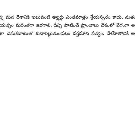
ున్న మన దేశానికి ఇటువంటి అల్లర్లు ఎంతమాత్రం శ్రేయస్కరం కాదు. మత
లే యత్నం మరింతగా జరగాలి. దీన్ని పాటించే ప్రాంతాలు దేశంలో వేగంగా అభి
 వెనుకబాటుతో కునారిల్లుతుండటం వర్తమాన సత్యం. దేశహితానికి అభి