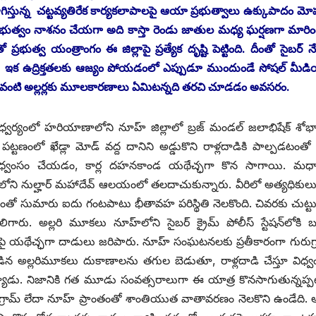
నసాగిస్తున్న చట్టవ్యతిరేక కార్యకలాపాలపై ఆయా ప్రభుత్వాలు ఉక్కుపాదం మ
ప్రభుత్వం నాశనం చేయగా అది కాస్తా రెండు జాతుల మధ్య ఘర్షణగా మారిం
భుత్వ యంత్రాంగం ఈ జిల్లాపై ప్రత్యేక దృష్టి పెట్టింది. దీంతో సైబర్‌ ‌
. ఇక ఉద్రిక్తతలకు ఆజ్యం పోయడంలో ఎప్పుడూ ముందుండే సోషల్‌ ‌మీ
ితే, ఇటువంటి అల్లర్లకు మూలకారణాలు ఏమిటన్నది తరచి చూడడం అవసరం.
వర్యంలో హరియాణాలోని నూహ్‌ ‌జిల్లాలో బ్రజ్‌ ‌మండల్‌ ‌జలాభిషేక్‌ ‌శోభ
 ‌పట్టణంలో ఖేడ్లా మోడ్‌ ‌వద్ద దానిని అడ్డుకొని రాళ్లదాడికి పాల్పడటంత
 ధ్వంసం చేయడం, కార్ల దహనకాండ యథేచ్ఛగా కొన సాగాయి. మధ్య
 నుల్హార్‌ ‌మహాదేవ్‌ ఆలయంలో తలదాచుకున్నారు. వీరిలో అత్యధికులు స్త
ిగడంతో సుమారు ఐదు గంటపాటు భీతావహ పరిస్థితి నెలకొంది. చివరకు చుట్ట
రు. అల్లరి మూకలు నూహ్‌లోని సైబర్‌ ‌క్రైమ్‌ ‌పోలీస్‌ ‌స్టేషన్‌లోకి బ
మార్కెట్లపై యథేచ్ఛగా దాడులు జరిపారు. నూహ్‌ ‌సంఘటనలకు ప్రతీకారంగా గురుగ్
ూడిన అల్లరిమూకలు దుకాణాలను తగుల బెడుతూ, రాళ్లదాడి చేస్తూ విధ్వం
య్యాడు. నిజానికి గత మూడు సంవత్సరాలుగా ఈ యాత్ర కొనసాగుతున్నప్ప
ామ్‌ ‌లేదా నూహ్‌ ‌ప్రాంతంతో శాంతియుత వాతావరణం నెలకొని ఉండేది.