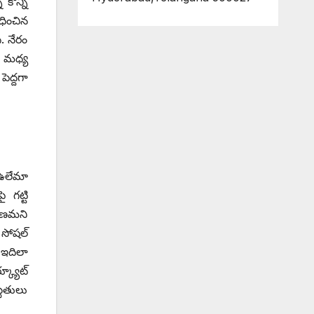
కొన్ని
ధించిన
. నేరం
ల మధ్య
ెద్దగా
 ఉలేమా
గట్టి
ారణమని
సోషల్‌
 ఇదిలా
్యూట్‌
థితులు