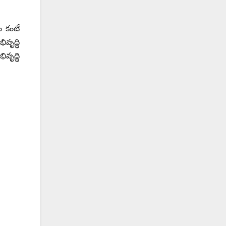
ం కంటే
వృద్ధి
వృద్ధి