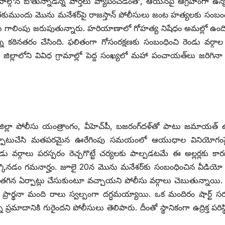
పాల్గొన బోతున్నాడన్న వార్తలు వ్యాపించడంతో, ఆయనపై ఆగ్రహంగా ఉన్న 
అంతకుముందు మొను మనేశర్‌పై రాజస్తాన్‌ ‌పోలీసులు జంట హత్యలకు సంబం
ాలింపు జరుపుతున్నారు. హరియాణాలో గోహత్య నిషేధం అమల్లో ఉంది
్టాన్ని కఠినతరం చేసింది. ఫలితంగా గోసంరక్షణకు సంబంధించి రెండు వర్గా
ిల్లాలోని వివిధ గ్రామాల్లో పెద్ద సంఖ్యలో మహా పంచాయత్‌లు జరిగినా ప
ా పోలీసు యంత్రాంగం, వీహెచ్‌పీ, బజరంగ్‌దళ్‌తో పాటు జమాయత్‌
ని ఏర్పాటుచేసి మతపరమైన ఊరేగింపు సమయంలో ఆయుధాల వినియోగంపై 
ండు వర్గాలు పరస్పరం రెచ్చగొట్టే చర్యలకు పాల్పడటమే ఈ అల్లర్లకు క
గ్‌ ‌పేర్కొనడం గమనార్హం. జూలై 20న మొను మనేశర్‌కు సంబంధించిన వీడియో 
 తగిన ఏర్పాట్లు చేసుకుంటూ వచ్చాయని పోలీసు వర్గాలు చెబుతున్నాయి.
ు ప్రార్థనా మంది రాలు స్వల్పంగా దగ్ధమయ్యాయి. ఒక మందిరం షార్ట్ ‌సర్క
మాదానికి గురైందని పోలీసులు తెలిపారు. దీంతో స్థానికంగా ఉద్రిక్త పరిస్