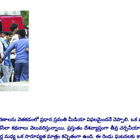
 కారణాలను వెతకడంలో ప్రధాన స్రవంతి మీడియా విఫలమైందనే చెప్పాలి. ఒక వర్
ేసేలా కథనాలు వెలువరిస్తున్నాయి. ప్రస్తుతం దేశవ్యాప్తంగా తీవ్ర చర్చనీ
ల్లర్ల మధ్య ఒక సారూప్యత మాత్రం కచ్చితంగా ఉంది. ఈ రెండు ఘటనలకు 