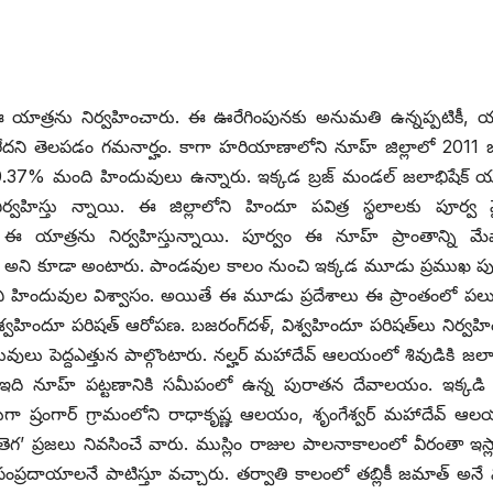
‌ ఈ ‌యాత్రను నిర్వహించారు. ఈ ఊరేగింపునకు అనుమతి ఉన్నప్పటికీ, య
లేదని తెలపడం గమనార్హం. కాగా హరియాణాలోని నూహ్‌ ‌జిల్లాలో 2011
37% మంది హిందువులు ఉన్నారు. ఇక్కడ బ్రజ్‌ ‌మండల్‌ ‌జలాభిషేక్‌ ‌య
నిర్వహిస్తు న్నాయి. ఈ జిల్లాలోని హిందూ పవిత్ర స్థలాలకు పూర్వ
ఈ యాత్రను నిర్వహిస్తున్నాయి. పూర్వం ఈ నూహ్‌ ‌ప్రాంతాన్ని మేవ
‌ ‌యాత్ర అని కూడా అంటారు. పాండవుల కాలం నుంచి ఇక్కడ మూడు ప్రముఖ 
వారని హిందువుల విశ్వాసం. అయితే ఈ మూడు ప్రదేశాలు ఈ ప్రాంతంలో పల
ని విశ్వహిందూ పరిషత్‌ ఆరోపణ. బజరంగ్‌దళ్‌, ‌విశ్వహిందూ పరిషత్‌లు నిర్వ
వులు పెద్దఎత్తున పాల్గొంటారు. నల్హర్‌ ‌మహాదేవ్‌ ఆలయంలో శివుడికి జలా
 ఇది నూహ్‌ ‌పట్టణానికి సమీపంలో ఉన్న పురాతన దేవాలయం. ఇక్కడి
గా ష్రంగార్‌ ‌గ్రామంలోని రాధాకృష్ణ ఆలయం, శృంగేశ్వర్‌ ‌మహాదేవ్‌ ఆ
తెగ’ ప్రజలు నివసించే వారు. ముస్లిం రాజుల పాలనాకాలంలో వీరంతా ఇస్ల
ాయాలనే పాటిస్తూ వచ్చారు. తర్వాతి కాలంలో తబ్లికీ జమాత్‌ అనే మ