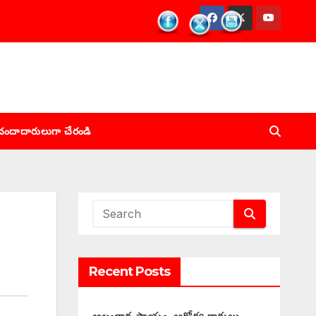
చందాదారులుగా చేరండి
Recent Posts