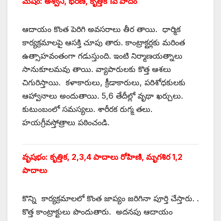
మేషం: అశ్విని, భరణి, కృత్తిక 1వ పాదం
ఆదాయం కొంత పెరిగి అవసరాలు తీర తాయి. ధార్మిక
కార్యక్రమాలపై ఆసక్తి చూపు తారు. కాంట్రాక్టర్లకు మరింత
ఉత్సాహవంతంగా గడుస్తుంది. ఇంటి నిర్మాణయత్నాలు
సానుకూలమవు తాయి. వ్యాపారులకు కొత్త ఆశలు
చిగురిస్తాయి. కళాకారులు, క్రీడాకారులు, పరిశోధకులకు
ఆహ్వానాలు అందుతాయి. 5,6 తేదీల్లో వృథా ఖర్చులు.
కుటుంబంలో సమస్యలు. శారీరక రుగ్మ తలు.
హయగ్రీవస్తోత్రాలు పఠించండి.
వృషభం: కృత్తిక, 2,3,4 పాదాలు రోహిణి, మృగశిర 1,2
పాదాలు
కొన్ని కార్యక్రమాలలో కొంత జాప్యం జరిగినా పూర్తి చేస్తారు. .
కొత్త కాంట్రాక్టులు పొందుతారు. అదనపు ఆదాయం