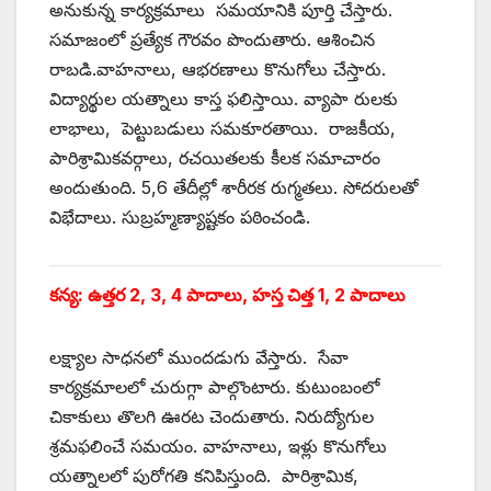
అనుకున్న కార్యక్రమాలు సమయానికి పూర్తి చేస్తారు.
సమాజంలో ప్రత్యేక గౌరవం పొందుతారు. ఆశించిన
రాబడి.వాహనాలు, ఆభరణాలు కొనుగోలు చేస్తారు.
విద్యార్థుల యత్నాలు కాస్త ఫలిస్తాయి. వ్యాపా రులకు
లాభాలు, పెట్టుబడులు సమకూరతాయి. రాజకీయ,
పారిశ్రామికవర్గాలు, రచయితలకు కీలక సమాచారం
అందుతుంది. 5,6 తేదీల్లో శారీరక రుగ్మతలు. సోదరులతో
విభేదాలు. సుబ్రహ్మణ్యాష్టకం పఠించండి.
కన్య: ఉత్తర 2, 3, 4 పాదాలు, హస్త చిత్త 1, 2 పాదాలు
లక్ష్యాల సాధనలో ముందడుగు వేస్తారు. సేవా
కార్యక్రమాలలో చురుగ్గా పాల్గొంటారు. కుటుంబంలో
చికాకులు తొలగి ఊరట చెందుతారు. నిరుద్యోగుల
శ్రమఫలించే సమయం. వాహనాలు, ఇళ్లు కొనుగోలు
యత్నాలలో పురోగతి కనిపిస్తుంది. పారిశ్రామిక,