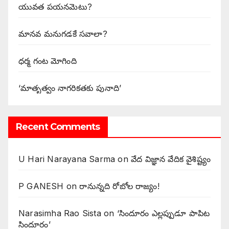
యువత పయనమెటు?
మానవ మనుగడకే సవాలా?
ధర్మ గంట మోగింది
‘మాతృత్వం నాగరికతకు పునాది’
Recent Comments
U Hari Narayana Sarma
on
వేద విజ్ఞాన వేదిక వైశిష్ట్యం
P GANESH
on
‌రానున్నది రోబోల రాజ్యం!
Narasimha Rao Sista
on
‘సిందూరం ఎల్లప్పుడూ పాపిట
సిందూరం’