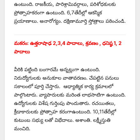
ఉంటుంది. రాజకీయ, పారిశ్రామివర్గాలు, పరిశోధకులకు
ప్రోత్సాహకరంగా ఉంటుంది. 6,7తేదీల్లో ఆకస్మిక
ప్రయాణాలు. అనారోగ్యం. దక్షిణామూర్తి స్తోత్రాలు పఠించండి.
మకరం: ఉత్తరాషాఢ 2,3,4 పాదాలు, శ్రవణం , ధనిష్ఠ 1, 2
పాదాలు
వీరికి పట్టింది బంగారమే అన్నట్లుగా ఉంటుంది.
నిరుద్యోగులకు అనుకూల వాతావరణం. చేపట్టిన పనులు
సకాలంలో పూర్తి చేస్తారు. ఆధ్యాత్మిక కార్య క్రమాలలో
పాల్గొంటారు. వ్యాపారులకు మరింత లాభసాటిగా ఉంటుంది.
ఉద్యోగులకు విశేష గుర్తింపు పొందుతారు. రచయితలు,
క్రీడాకారులకు ప్రోత్సాహ కరంగాఉంటుంది. 10,11తేదీల్లో
కుటుంబ సభ్యు లతో విభేదాలు. అశాంతి. లక్ష్మీస్తుతి
మంచిది.