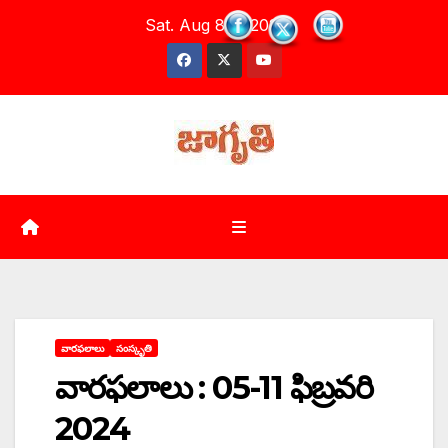
Skip
Sat. Aug 8th, 2026
to
content
వారఫలాలు
సంస్కృతి
వారఫలాలు : 05-11 ఫిబ్రవరి
2024