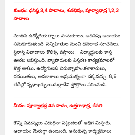
కుంభం: ధనిష్ఠ 3,4 పాదాలు, శతభిషం, పూర్వాభాద్ర 1,2,3
పాదాలు
నూతన ఉద్యోగయత్నాలు సానుకూలం. అదనపు ఆదాయం
సమకూరుతుంది. సన్నిహితుల నుంచి ధనలాభ సూచనలు.
స్థిరాస్తి వివాదాలు కొలిక్కి వస్తాయి. విద్యార్థులకు కాస్త
ఊరట లభిస్తుంది. వ్యాపారులకు విస్తరణ కార్యక్రమాలలో
కొత్త ఆశలు. ఉద్యోగులకు నిరుత్సాహం.కళాకారులు,
రచయితలు, అవకాశాలు అప్రయత్నంగా దక్కవచ్చు. 8,9
తేదీల్లో వృథాఖర్చులు.దుర్గాదేవి స్తోత్రాలు పఠించండి.
మీనం: పూర్వాభద్ర 4వ పాదం, ఉత్తరాభాద్ర, రేవతి
కొన్ని సమస్యలు ఎదురైనా పట్టుదలతో అధిగ మిస్తారు.
ఆదాయం మెరుగ్గా ఉంటుంది. అనుకున్న కార్యక్రమాలు