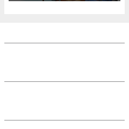
జాగృతి గురించి
సంప్రదించండి
మీ ఆర్టికల్ ని పంపించండి
మాతో ప్రకటనలు చెయ్యండి
సంపాదకీయం
చందాదారులుగా చేరండి