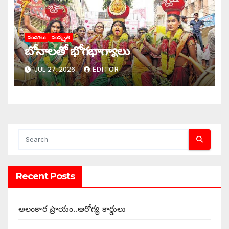
పండగలు
సంస్కృతి
బోనాలతో భోగభాగ్యాలు
JUL 27, 2026
EDITOR
Recent Posts
అలంకార ప్రాయం..ఆరోగ్య కార్డులు