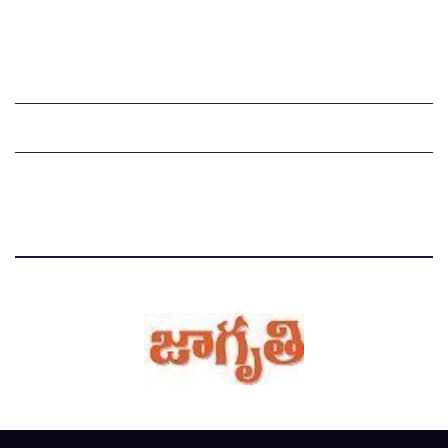
Grievance Redressal Mechanism
Grievances
Privacy Policy