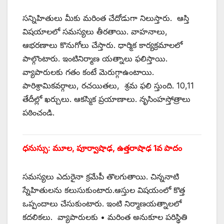
సన్నిహితులు మీకు మరింత చేదోడుగా నిలుస్తారు. ఆస్తి
విషయాలలో సమస్యలు తీరతాయి. వాహనాలు,
ఆభరణాలు కొనుగోలు చేస్తారు. ధార్మిక కార్యక్రమాలలో
పాల్గొంటారు. ఇంటినిర్మాణ యత్నాలు ఫలిస్తాయి.
వ్యాపారులకు గతం కంటే మెరుగ్గాఉంటాయి.
పారిశ్రామికవర్గాలు, రచయితలు, శ్రమ ఫలి స్తుంది. 10,11
తేదీల్లో ఖర్చులు. ఆకస్మిక ప్రయాణాలు. నృసింహస్తోత్రాలు
పఠించండి.
ధనుస్సు: మూల, పూర్వాషాఢ, ఉత్తరాషాఢ 1వ పాదం
సమస్యలు ఎదురైనా క్రమేపీ తొలగుతాయి. చిన్ననాటి
స్నేహితులను కలుసుకుంటారు.ఆస్తుల విషయంలో కొత్త
ఒప్పందాలు చేసుకుంటారు. ఇంటి నిర్మాణయత్నాలలో
కదలికలు. వ్యాపారులకు • మరింత అనుకూల పరిస్థితి