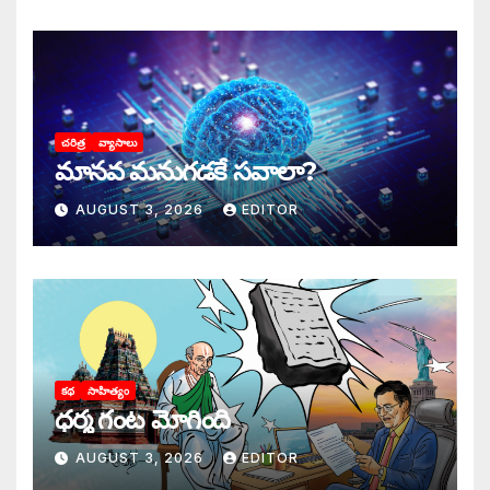
చరిత్ర
వ్యాసాలు
మానవ మనుగడకే సవాలా?
AUGUST 3, 2026
EDITOR
కథ
సాహిత్యం
ధర్మ గంట మోగింది
AUGUST 3, 2026
EDITOR