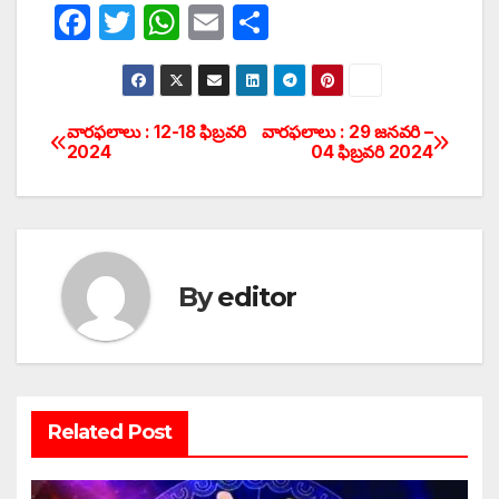
F
T
W
E
S
a
w
h
m
h
c
itt
at
ail
ar
e
er
s
e
వారఫలాలు : 12-18 ఫిబ్రవరి
వారఫలాలు : 29 జనవరి –
Post
2024
04 ఫిబ్రవరి 2024
b
A
navigation
o
p
o
p
k
By
editor
Related Post