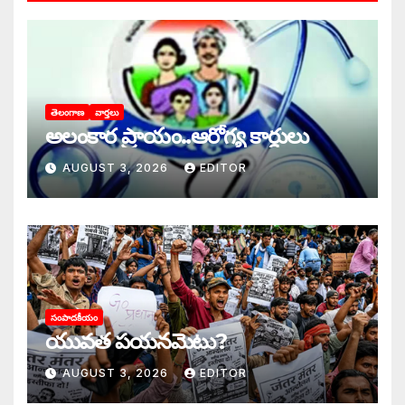
తెలంగాణ
వార్తలు
అలంకార ప్రాయం..ఆరోగ్య కార్డులు
AUGUST 3, 2026
EDITOR
సంపాదకీయం
యువత పయనమెటు?
AUGUST 3, 2026
EDITOR