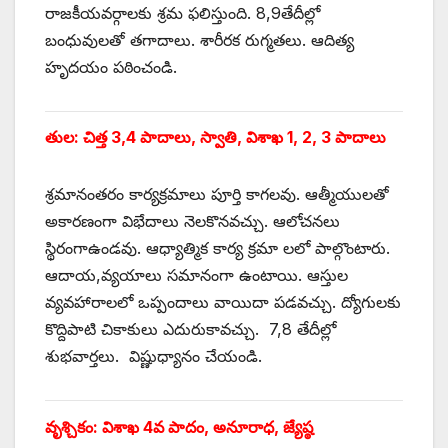
రాజకీయవర్గాలకు శ్రమ ఫలిస్తుంది. 8,9తేదీల్లో
బంధువులతో తగాదాలు. శారీరక రుగ్మతలు. ఆదిత్య
హృదయం పఠించండి.
తుల: చిత్త 3,4 పాదాలు, స్వాతి, విశాఖ 1, 2, 3 పాదాలు
శ్రమానంతరం కార్యక్రమాలు పూర్తి కాగలవు. ఆత్మీయులతో
అకారణంగా విభేదాలు నెలకొనవచ్చు. ఆలోచనలు
స్థిరంగాఉండవు. ఆధ్యాత్మిక కార్య క్రమా లలో పాల్గొంటారు.
ఆదాయ,వ్యయాలు సమానంగా ఉంటాయి. ఆస్తుల
వ్యవహారాలలో ఒప్పందాలు వాయిదా పడవచ్చు. ద్యోగులకు
కొద్దిపాటి చికాకులు ఎదురుకావచ్చు. 7,8 తేదీల్లో
శుభవార్తలు. విష్ణుధ్యానం చేయండి.
వృశ్చికం: విశాఖ 4వ పాదం, అనూరాధ, జ్యేష్ఠ