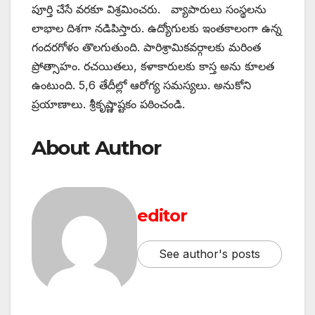
పూర్తి చేసే వరకూ విశ్రమించరు. వ్యాపారులు సంస్థలను
లాభాల దిశగా నడిపిస్తారు. ఉద్యోగులకు ఇంతకాలంగా ఉన్న
గందరగోళం తొలగుతుంది. పారిశ్రామికవర్గాలకు మరింత
ప్రోత్సాహం. రచయితలు, కళాకారులకు కాస్త అను కూలత
ఉంటుంది. 5,6 తేదీల్లో ఆరోగ్య సమస్యలు. అనుకోని
ప్రయాణాలు. శ్రీకృష్ణాష్టకం పఠించండి.
About Author
editor
See author's posts