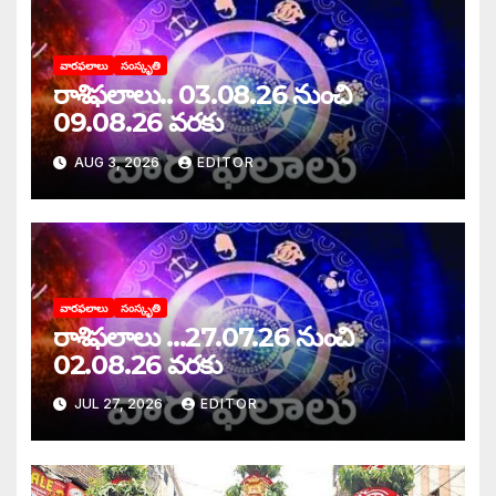
వారఫలాలు
సంస్కృతి
రాశిఫలాలు.. 03.08.26 నుంచి
09.08.26 వరకు
AUG 3, 2026
EDITOR
వారఫలాలు
సంస్కృతి
రాశిఫలాలు …27.07.26 నుంచి
02.08.26 వరకు
JUL 27, 2026
EDITOR