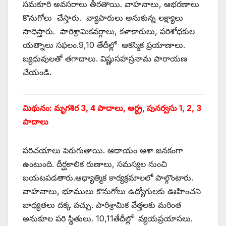
సమకూరి అవసరాలు తీరతాయి. వాహనాలు, ఆభరణాలు
కొనుగోలు చేస్తారు. వ్యాపారులు అనుకున్న లక్ష్యాలు
సాధిస్తారు. పారిశ్రామికవర్గాలు, కళాకారులు, పరిశోధకుల
యత్నాలు సఫలం.9,10 తేదీల్లో ఆకస్మిక ప్రయాణాలు.
బ్యధువులతో తగాదాలు. విష్ణుసహస్రనామ పారాయణ
చేయండి.
మిథునం: మృగశిర 3, 4 పాదాలు, ఆర్ధ్ర, పునర్వసు 1, 2, 3
పాదాలు
పరిచయాలు పెరుగుతాయి. ఆదాయం ఆశా జనకంగా
ఉంటుంది. దీర్ఘకాలిక రుణాలు, సమస్యల నుంచి
బయటపడతారు.ఆధ్యాత్మిక కార్యక్రమాలలో పాల్గొంటారు.
వాహనాలు, భూములు కొనుగోలు ఉద్యోగులకు ఊహించని
బాధ్యతలు దక్క వచ్చు. పారిశ్రామిక వేత్తలకు మరింత
అనుకూల పరి స్థితులు. 10,11తేదీల్లో వ్యయప్రయాసలు.