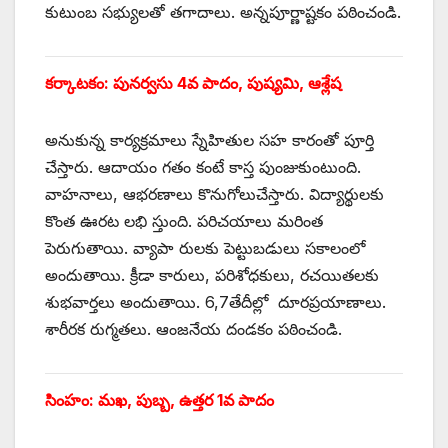
కుటుంబ సభ్యులతో తగాదాలు. అన్నపూర్ణాష్టకం పఠించండి.
కర్కాటకం: పునర్వసు 4వ పాదం, పుష్యమి, ఆశ్లేష
అనుకున్న కార్యక్రమాలు స్నేహితుల సహ కారంతో పూర్తి
చేస్తారు. ఆదాయం గతం కంటే కాస్త పుంజుకుంటుంది.
వాహనాలు, ఆభరణాలు కొనుగోలుచేస్తారు. విద్యార్థులకు
కొంత ఊరట లభి స్తుంది. పరిచయాలు మరింత
పెరుగుతాయి. వ్యాపా రులకు పెట్టుబడులు సకాలంలో
అందుతాయి. క్రీడా కారులు, పరిశోధకులు, రచయితలకు
శుభవార్తలు అందుతాయి. 6,7తేదీల్లో దూరప్రయాణాలు.
శారీరక రుగ్మతలు. ఆంజనేయ దండకం పఠించండి.
సింహం: మఖ, పుబ్బ, ఉత్తర 1వ పాదం