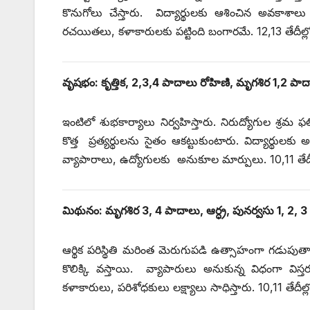
కొనుగోలు చేస్తారు. విద్యార్థులకు ఆశించిన అవకాశాల
రచయితలు, కళాకారులకు పట్టింది బంగారమే. 12,13 తేదీ
వృషభం: కృత్తిక, 2,3,4 పాదాలు రోహిణి, మృగశిర 1,2 పా
ఇంటిలో శుభకార్యాలు నిర్వహిస్తారు. నిరుద్యోగుల శ్రమ ఫ
కొత్త ప్రత్యర్థులను సైతం ఆకట్టుకుంటారు. విద్యార్థ
వ్యాపారాలు, ఉద్యోగులకు అనుకూల మార్పులు. 10,11 తేదీల్
మిథునం: మృగశిర 3, 4 పాదాలు, ఆర్ధ్ర, పునర్వసు 1, 2, 
ఆర్థిక పరిస్థితి మరింత మెరుగుపడి ఉత్సాహంగా గడుపుతార
కొలిక్కి వస్తాయి. వ్యాపారులు అనుకున్న విధంగా విస్
కళాకారులు, పరిశోధకులు లక్ష్యాలు సాధిస్తారు. 10,11 తేద