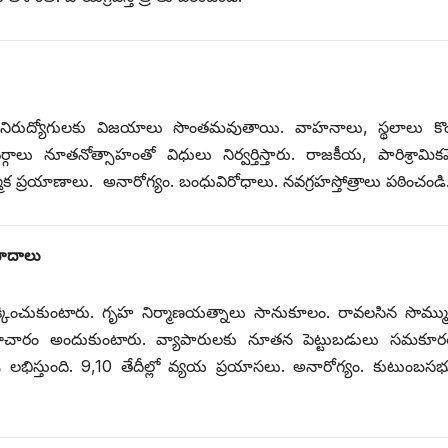
, నిరుద్యోగులకు విజయాలు సొంతమవుతాయి. వాహనాలు, స్థలాలు కొం
 నూతనోత్సాహంతో విధులు నిర్వర్తిస్తారు. రాజకీయ, పారిశ్రామికవే
 ప్రయాణాలు. అనారోగ్యం. బంధువిరోధాలు. నవగ్రహస్తోత్రాలు పఠించండి
పాదాలు
టులు దక్కించుకుంటారు. గృహ నిర్మాణయత్నాలు సానుకూలం. రావలసిన సొమ్మ
చారం అందుకుంటారు. వ్యాపారులకు నూతన పెట్టుబడులు సమకూర
 లభిస్తుంది. 9,10 తేదీల్లో వ్యయ ప్రయాసలు. అనారోగ్యం. కుటుంబసభ