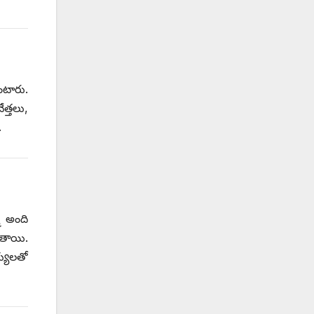
టారు.
త్తలు,
.
ు అంది
తాయి.
్యులతో