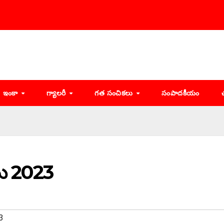
ఇంకా
గ్యాలరీ
గత సంచికలు
సంపాదకీయం
టు 2023
3