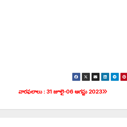
వారఫలాలు : 31 జూలై-06 ఆగస్టు 2023