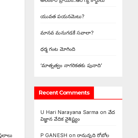
అలంకార ప్రాయం..ఆరోగ్య కార్డులు
యువత పయనమెటు?
మానవ మనుగడకే సవాలా?
ధర్మ గంట మోగింది
‘మాతృత్వం నాగరికతకు పునాది’
Recent Comments
U Hari Narayana Sarma
on
వేద
విజ్ఞాన వేదిక వైశిష్ట్యం
P GANESH
on
‌రానున్నది రోబోల
్థలాలు