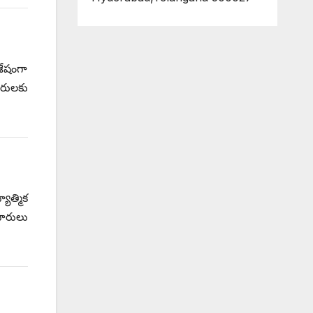
శేషంగా
ారులకు
ాత్మిక
పారులు