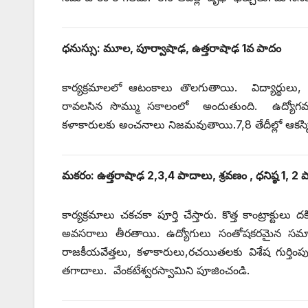
ధనుస్సు: మూల, పూర్వాషాఢ, ఉత్తరాషాఢ 1వ పాదం
కార్యక్రమాలలో ఆటంకాలు తొలగుతాయి. విద్యార్థులు
రావలసిన సొమ్ము సకాలంలో అందుతుంది. ఉద్యోగవర్గాలు
కళాకారులకు అంచనాలు నిజమవుతాయి.7,8 తేదీల్లో ఆకస్మిక
మకరం: ఉత్తరాషాఢ 2,3,4 పాదాలు, శ్రవణం , ధనిష్ఠ 1, 2 
కార్యక్రమాలు చకచకా పూర్తి చేస్తారు. కొత్త కాంట్రాక్
అవసరాలు తీరతాయి. ఉద్యోగులు సంతోషకరమైన సమా
రాజకీయవేత్తలు, కళాకారులు,రచయితలకు విశేష గుర్తింపు
తగాదాలు. వేంకటేశ్వరస్వామిని పూజించండి.