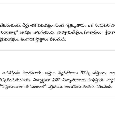
ురుతుంది. దీర్ఘకాలిక సమస్యల నుంచి గట్టెక్కుతారు. ఒక సంఘటన వి
్మాణాల్లో జాప్యం తొలగుతుంది. పారిశ్రామివేత్తలు,కళాకారులు, క్రీడాక
గ్యసమస్యలు. అంగారక స్తోత్రాలు పఠించండి.
నా ఉపశమనం పొందుతారు. ఆస్తుల వ్యవహారాలు కొలిక్కి వస్తాయి. ఆధ్య
ిష్కరించుకుంటారు. విద్యార్థులు విదేశీ విద్యావకాశాలు సాధిస్తారు. వ్యా
కోని ప్రయాణాలు. కుటుంబంలో ఒత్తిడులు. ఆంజనేయ దండకం పఠించండి.