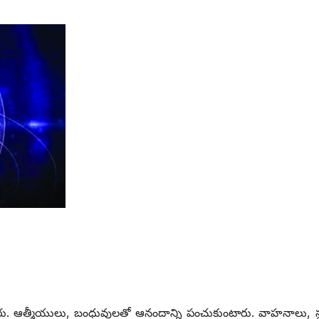
స్తారు. ఆత్మీయులు, బంధువులతో ఆనందాన్ని పంచుకుంటారు. వాహనాలు, స