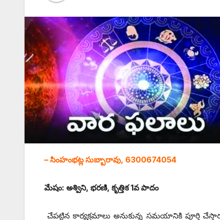
– సింహంభట్ల సుబ్బారావు, 6300674054
మేషం: అశ్విని, భరణి, కృత్తిక 1వ పాదం
చేపట్టిన కార్యక్రమాలు అనుకున్న సమయానికి పూర్తి చే