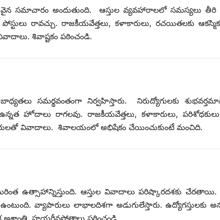
. విలువైన సమాచారం అందుతుంది. ఆస్తుల వ్యవహారాలలో సమస్యలు తీ
నత పోస్టులు రావచ్చు. రాజకీయవేత్తలు, కళాకారులు, రచయితలకు ఆకస్మిక 
ివాదాలు. శివాష్టకం పఠించండి.
న బాధ్యతలు సమర్థవంతంగా నిర్వహిస్తారు. నిరుద్యోగులకు శుభవర్తమ
 ఉన్నత హోదాలు రాగలవు. రాజకీయవేత్తలు, కళాకారులు, పరిశోధకులు
సోదరులతో వివాదాలు. శివాలయంలో అభిషేకం చేయించుకుంటే మంచిది.
ి మరింత ఉత్సాహాన్నిస్తుంది. ఆస్తుల వివాదాలు పరిష్కారదశకు చేరతాయి
కంగా ఉంటుంది. వ్యాపారులు లాభాలదిశగా అడుగులేస్తారు. ఉద్యోగస్తులకు 
అశాంతి. హయగ్రీవస్తోత్రాలు పఠించండి.