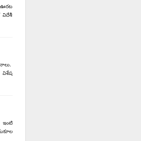
రి ఊరట
విదేశీ
ానాలు.
 విశేష
. ఇంటి
అనుకూల