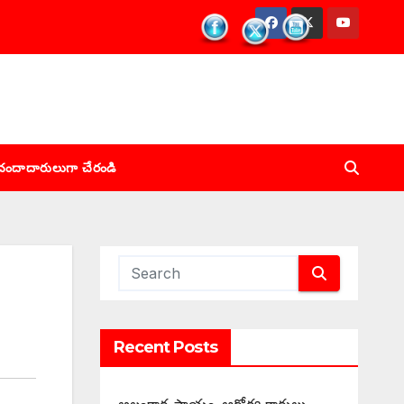
చందాదారులుగా చేరండి
Recent Posts