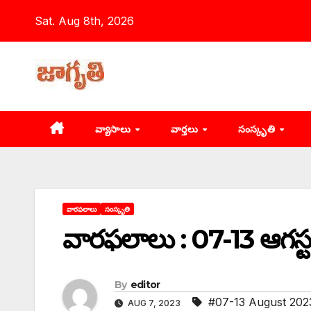
Skip
Sat. Aug 8th, 2026
to
content
వ్యాసాలు
వార్తలు
సంస్కృతి
వారఫలాలు
సంస్కృతి
వారఫలాలు : 07-13 ఆగస్
By
editor
#07-13 August 202
AUG 7, 2023