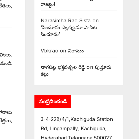
రాజ్యం!
త్తలు,
Narasimha Rao Sista
on
‘సిందూరం ఎల్లప్పుడూ పాపిట
సిందూరం’
Vbkrao
on
విరామం
లికలు.
తుంది.
నాగపట్ల భక్తవత్సల రెడ్డి
on
పుత్తూరు
కట్టు
సంప్రదించండి
హారాలు
3-4-228/4/1,Kachiguda Station
త్తలు,
Rd, Lingampally, Kachiguda,
Hyderabad,Telangana 500027