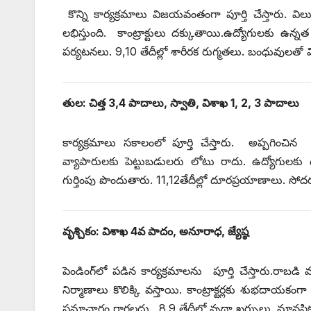
కొన్ని కార్యక్రమాలు విజయవంతంగా పూర్తి చేస్తారు
లభిస్తుంది. కాంట్రాక్టులు దక్కుతాయి.ఉద్యోగులకు ఉన్
పర్యటనలు. 9,10 తేదీల్లో శారీరక రుగ్మతలు. బంధువులతో వ
తుల: చిత్త 3,4 పాదాలు, స్వాతి, విశాఖ 1, 2, 3 పాదాలు
కార్యక్రమాలు సకాలంలో పూర్తి చేస్తారు. అప్పగించి
వ్యాపారులకు పెట్టుబడులరు లోటు రాదు. ఉద్యోగులకు
గుర్తింపు పొందుతారు. 11,12తేదీల్లో దూరప్రయాణాలు. 
వృశ్చికం: విశాఖ 4వ పాదం, అనూరాధ, జ్యేష్ఠ
పెండింగ్‌లో పడిన కార్యక్రమాలను పూర్తి చేస్తారు.రాబడ
నిర్మాణాలు కొలిక్కి వస్తాయి. కాంట్రాక్టర్లకు శుభదాయ
సమాచారం రాగలదు. 8.9 తేదీల్లో వృథా ఖర్చులు. మానసిక 