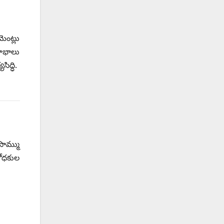
ెంట్లు
లాభాలు
ిద్ధి.
సొమ్ము
శోధకుల