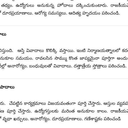
ు తథ్యం. ఉద్యోగులు అనుకున్న హోదాలు దక్కించుకుంటారు. రాజకీయవే
ల్లో దూరప్రయాణాలు. ఆరోగ్య సమస్యలు. ఆదిత్య హృదయం పఠించండి.
దాలు
లిస్తుంది. ఆస్తి వివాదాలు కొలిక్కి వస్తాయి. ఇంటి నిర్మాణయత్నాలలో కద
ులకు అనుకూల సమయం. రావలసిన సొమ్ము కొంత జాప్యమైనా పూర్తిగా అందు
లో అనారోగ్యం. బంధువులతో వివాదాలు. దత్తాత్రేయ స్తోత్రాలు పఠించండి.
3 పాదాలు
ు. చేపట్టిన కార్యక్రమాలు విజయవంతంగా పూర్తి చేస్తారు. ఆస్తుల వ్యవ
తరణ పూర్తి చేస్తారు. ఉద్యోగస్తులకు మరింత అనుకూల కాలం. రాజకీయవే
ీల్లో వృథా ఖర్చులు. అనారోగ్యం. దూరప్రయాణాలు. గణేశాష్టకం పఠించండి