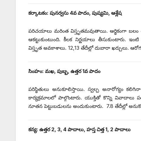
కర్కాటకం: పునర్వసు 4వ పాదం, పుష్యమి, ఆశ్లేష
పరిచయాలు మరింత విస్తృతమవుతాయి. ఆర్థికంగా బలం చేక
ఆకట్టుకుంటుంది. కీలక నిర్ణయాలు తీసుకుంటారు. ఇంటి నిర
విస్తృత అవకాశాలు. 12,13 తేదీల్లో దుబారా ఖర్చులు. ఆరో
సింహం: మఖ, పుబ్బ, ఉత్తర 1వ పాదం
పరిస్థితులు అనుకూలిస్తాయి. స్వల్ప అనారోగ్యం కలిగి
కార్యక్రమాలలో పాల్గొంటారు. యుక్తితో కొన్ని వివాదాలు పర
నూతన పెట్టుబడులను అందుకుంటారు. 7.8 తేదీల్లో అను
కన్య: ఉత్తర 2, 3, 4 పాదాలు, హస్త చిత్త 1, 2 పాదాలు