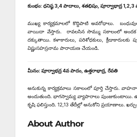
కుంభం: ధనిష్ఠ 3,4 పాదాలు, శతభిషం, పూర్వాభాద్ర 1,2,3
ముఖ్య కార్యక్రమాలలో కొద్దిపాటి అవరోధాలు. బంధువ
వాయిదా వేస్తారు. రావలసిన సొమ్ము సకాలంలో అందక ఇ
దక్కుతాయి. కళాకారులు, పరిశోధకులు, క్రీడాకారులకు ప
విష్ణుసహస్రనామ పారాయణ చేయండి.
మీనం: పూర్వాభద్ర 4వ పాదం, ఉత్తరాభాద్ర, రేవతి
అనుకున్న కార్యక్రమాలు సకాలంలో పూర్తి చేస్తారు. వాహన
అందుతుంది. భాగస్వామ్య వ్యాపారాలు పుంజుకుంటాయి. ఉద
కృషి ఫలిస్తుంది. 12,13 తేదీల్లో అనుకోని ప్రయాణాలు. ఖర్చ
About Author