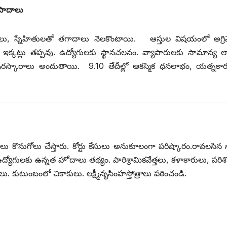
 పాదాలు
ులు, స్నేహితులతో తగాదాలు నెలకొంటాయి. ఆస్తుల విషయంలో అగ్రిమ
క్కట్లు తప్పవు. ఉద్యోగులకు స్థానచలనం. వ్యాపారులకు సామాన్య 
ురస్కారాలు అందుతాయి. 9.10 తేదీల్లో ఆకస్మిక ధనలాభం, యత్నకార్యస
ాలు కొనుగోలు చేస్తారు. కోర్టు కేసులు అనుకూలంగా పరిష్కారం.రావలసిన 
్యోగులకు ఉన్నత హోదాలు తథ్యం. పారిశ్రామికవేత్తలు, కళాకారులు, పరి
ులు. కుటుంబంలో చికాకులు. లక్ష్మీనృసింహస్తోత్రాలు పఠించండి.