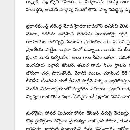
రాష్ట్రకు వెళ్లాల్సిన కేసీఆర్‌.. ఆ ‌పర్యటనను ఆకస్మి కం
పలకొద్దని, ఆయన పాల్గొన్న సభలో తాను పాల్గొనవద్దన్న ఉద్దేశ
ప్రధానమంత్రి నరేంద్ర మోదీ హైదరాబాద్‌లోని ఐఎస్‌బీ 20వ 
నేతలు, కేడర్‌ను ఉద్దేశించి బేగంపేట ఎయిర్‌పోర్టు దగ్గ
రూపాయల అభివృద్ధి పనులను ప్రారంభించారు. ప్రధాని హైదర
ప్రాంతీయ పార్టీలు అధికా రంలో ఉన్నాయి. అంతేకాదు బీజేప
ప్రధాని మోదీ పర్యటనలో తెలం గాణ సీఎం ఒకలా.. తమిళనా
బెంగళూరు వెళ్లారు కేసీఆర్‌. ‌తమిళ నాడు సీఎం స్టాలిన్‌ ‌
జోరుగా చర్చ సాగుతోంది. మోదీకి ముఖం చూపించ లేకే కేస
బీజేపీని టీఆర్‌ఎస్‌ ‌కంటే డీఎంకే పార్టీనే ఎక్కువ వ్యతిరేకిస
మోదీకి విమానాశ్రయంలో స్వాగతం పలికారు. ప్రధాని కార్యక
విజ్ఞప్తుల జాబితాను సభా వేదికపైనుంచే ప్రధానికి వినిపించార
మరోవైపు సోషల్‌ ‌మీడియాలోనూ కేసీఆర్‌ ‌తీరుపై నెటిజన్లు ఫ
కొత్త ప్రాజెక్టులు వచ్చేలా ప్రయత్నిం చాల్సింది పోయి, డుమ్మా
అవసరం, బాధ్యత ఉంటాయని గుర్తు చేస్తున్నారు. ఆరోజు ప్రధ