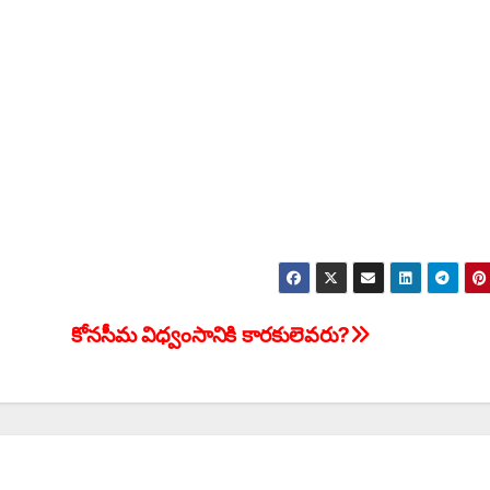
కోనసీమ విధ్వంసానికి కారకులెవరు?