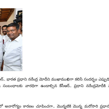
. ‌భారత ప్రధాని నరేంద్ర మోదీని ముఖాముఖిగా కలిసే సందర్భం ఎప్పుడొ
ట్ర సంబంధాలకు వారధిగా ఉండాల్సిన కేసీఆర్‌.. ‌ప్రధాని నరేంద్రమోదీక
అనారోగ్యం కారణం చూపించగా.. మొన్నటికి మొన్న మరోసారి ప్రధాన