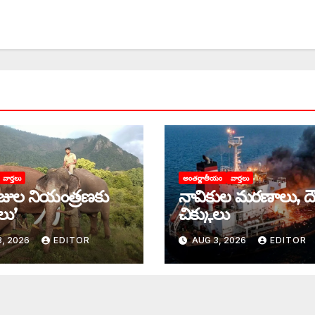
వార్తలు
అంతర్జాతీయం
వార్తలు
జుల నియంత్రణకు
నావికుల మరణాలు, దౌ
లు’
చిక్కులు
, 2026
EDITOR
AUG 3, 2026
EDITOR