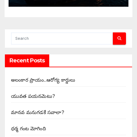
Recent Posts
అలంకార ప్రాయం..ఆరోగ్య కార్డులు
యువత పయనమెటు?
మానవ మనుగడకే సవాలా?
ధర్మ గంట మోగింది