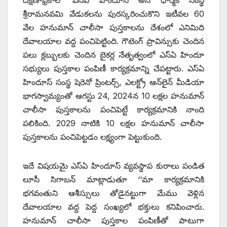
దక్షిణాఫ్రికాలో ఎస్‌ఏ ‌హిందూస్‌ అనే ధార్మిక సంస్థ
శ్రీరామనవమి వేడుకలను పురస్కరించుకొని ఇటీవల 60
వేల హనుమాన్‌ ‌చాలీసా పుస్తకాలను దేశంలో ఎనిమిది
దేవాలయాల వద్ద పంచిపెట్టింది. గౌటెంగ్‌ ‌ప్రావిన్సుకు చెందిన
పలు క్లబ్బులకు చెందిన బైకర్ల నేతృత్వంలో ఎస్‌ఏ ‌హిందూ
సభ్యులు పుస్తకాల పంపిణీ కార్యక్రమాన్ని చేపట్టారు. ఎస్‌ఏ
‌హిందూస్‌ ‌సంస్థ షెరెనో ప్రింటర్స్, ఎలక్ట్రో ఆన్‌లైన్‌ ‌మీడియా
భాగస్వామ్యంతో ఆగస్టు 24, 2024న 10 లక్షల హనుమాన్‌
‌చాలీసా పుస్తకాలను పంచిపెట్టే కార్యక్రమానికి నాంది
పలికింది. 2029 నాటికి 10 లక్షల హనుమాన్‌ ‌చాలీసా
పుస్తకాలను పంచిపెట్టడం లక్ష్యంగా పెట్టుకుంది.
ఇదే విషయమై ఎస్‌ఏ ‌హిందూస్‌ ‌వ్యవస్థాప కురాలు పండిత
లూసీ సిగాబన్‌ ‌మాట్లాడుతూ ‘‘మా కార్యక్రమానికి
భగవంతుని ఆశీస్సులు తోడైనట్టుగా మేము వెళ్లిన
దేవాలయాల వద్ద పెద్ద సంఖ్యలో భక్తులు కనిపించారు.
హనుమాన్‌ ‌చాలీసా పుస్తకాల పంపిణీతో పాటుగా