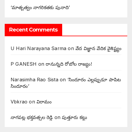
‘మాతృత్వం నాగరికతకు పునాది’
Recent Comments
U Hari Narayana Sarma
on
వేద విజ్ఞాన వేదిక వైశిష్ట్యం
P GANESH
on
‌రానున్నది రోబోల రాజ్యం!
Narasimha Rao Sista
on
‘సిందూరం ఎల్లప్పుడూ పాపిట
సిందూరం’
Vbkrao
on
విరామం
నాగపట్ల భక్తవత్సల రెడ్డి
on
పుత్తూరు కట్టు