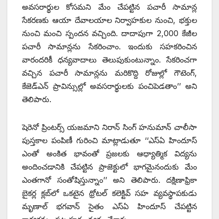
అవసరార్థుల కోసమని మేం చేపట్టిన పచారీ సామాన్ల
సేకరణకు ఆయా దేవాలయాల నిర్వాహకుల నుంచి, భక్తుల
నుంచి మంచి స్పందన వచ్చింది. దాదాపుగా 2,000 కేజీల
పచారీ సామాన్లను సేకరించాం. ఇందుకు సహకరించిన
వారందరికీ ధన్యవాదాలు తెలుపుకుంటున్నాం. సేకరించగా
వచ్చిన పచారీ సామాన్లను మరికొద్ది రోజుల్లో గౌటెంగ్‌,
‌కేజెడ్‌ఎన్‌ ‌ప్రావిన్సుల్లో అవసరార్థులకు పంచిపెడతాం’’ అని
తెలిపారు.
షెరెనో ప్రింటర్స్ ‌యజమాని నిరాన్‌ ‌సింగ్‌ ‌హనుమాన్‌ ‌చాలీసా
పుస్తకాల పంపిణీ గురించి మాట్లాడుతూ ‘‘ఎస్‌ఏ ‌హిందూస్‌
ఎం‌తో అంకిత భావంతో ప్రజలకు ఆధ్యాత్మిక విద్యను
అందించడానికి చేపట్టిన ప్రాజెక్టులో భాగమైనందుకు మేం
ఎంతగానో సంతోషిస్తున్నాం’’ అని తెలిపారు. దక్షిణాఫ్రికా
బైకర్ల క్లబ్‌లో ఒకటైన థ్రోటల్‌ ‌కలెక్టివ్‌ ‌సహ వ్యవస్థాపకుడు
మృణాల్‌ ‌భగవాన్‌ ‌సైతం ఎస్‌ఏ ‌హిందూస్‌ ‌చేపట్టిన