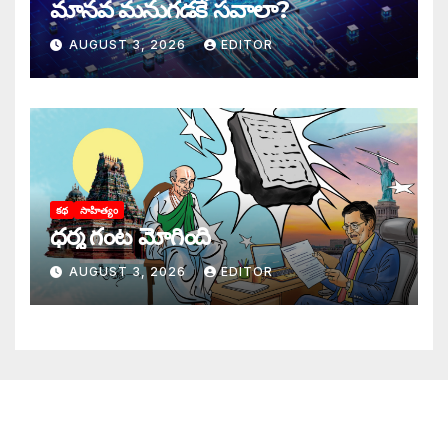
మానవ మనుగడకే సవాలా?
AUGUST 3, 2026
EDITOR
కథ
సాహిత్యం
ధర్మ గంట మోగింది
AUGUST 3, 2026
EDITOR
జాగృతి గురించి