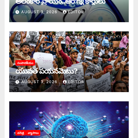
అలంకార ప్రాయం..ఆరోగ్య కార్డులు
AUGUST 3, 2026
EDITOR
సంపాదకీయం
యువత పయనమెటు?
AUGUST 3, 2026
EDITOR
చరిత్ర
వ్యాసాలు