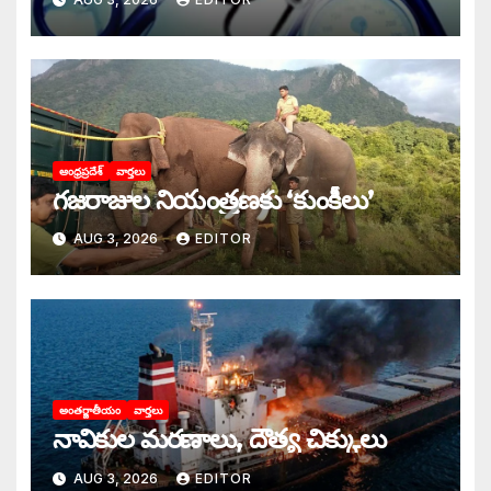
ఆంధ్రప్రదేశ్
వార్తలు
గజరాజుల నియంత్రణకు ‘కుంకీలు’
AUG 3, 2026
EDITOR
అంతర్జాతీయం
వార్తలు
నావికుల మరణాలు, దౌత్య చిక్కులు
AUG 3, 2026
EDITOR