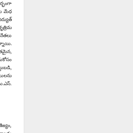
ర్భంగా
రిమ మేధ
్యుత్‌
ృత్రిమ
ినేతలు
్నాయి.
ితమైన,
దుకోసం
టుబడి,
ాములను
.ఎస్‌.
ణిజ్యం,