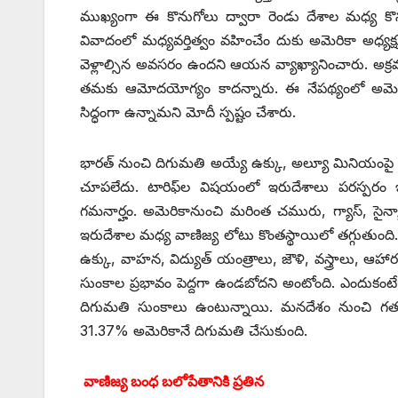
ముఖ్యంగా ఈ కొనుగోలు ద్వారా రెండు దేశాల మధ్య కొన
వివాదంలో మధ్యవర్తిత్వం వహించేం దుకు అమెరికా అధ్యక్షుల
వెళ్లాల్సిన అవసరం ఉందని ఆయన వ్యాఖ్యానించారు. అక్ర
తమకు ఆమోదయోగ్యం కాదన్నారు. ఈ నేపథ్యంలో అమెరికా
సిద్ధంగా ఉన్నామని మోదీ స్పష్టం చేశారు.
భారత్‌ ‌నుంచి దిగుమతి అయ్యే ఉక్కు, అల్యూ మినియంపై ట్
చూపలేదు. టారిఫ్‌ల విషయంలో ఇరుదేశాలు పరస్పరం ఇచ్
గమనార్హం. అమెరికానుంచి మరింత చమురు, గ్యాస్‌, ‌సైన్యా
ఇరుదేశాల మధ్య వాణిజ్య లోటు కొంతస్థాయిలో తగ్గుతు
ఉక్కు, వాహన, విద్యుత్‌ ‌యంత్రాలు, జౌళి, వస్త్రాలు, ఆహారపదార్
సుంకాల ప్రభావం పెద్దగా ఉండబోదని అంటోంది. ఎందుకంటే
దిగుమతి సుంకాలు ఉంటున్నాయి. మనదేశం నుంచి గత 
31.37% అమెరికానే దిగుమతి చేసుకుంది.
వాణిజ్య బంధ బలోపేతానికి ప్రతిన