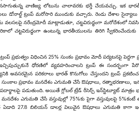
సాగుతున్న వాణిజ్య లోటును చాలావరకు భర్తీ చేయవచ్చు. ఇక భారత్‌
ు డోనాల్డ్ ‌ట్రంప్‌ ‌మరోసారి ముందుకు వచ్చారు. రెండు దేశాల సైన్యాలు వ
మ వలసలపై నరేంద్రమోదీ మాట్లాడుతూ, చట్టవిరుద్ధంగా మరోదేశంలో నివ
లో చట్టవిరుద్ధంగా ఉంటున్న భారతీయులను తిరిగి స్వీకరించేందుక
రంప్‌ ‌ప్రభుత్వం విధించిన 25% సుంకం ప్రభావం మోదీ పర్యటనపై పెద్దగా ప
చిపుచ్చుకునే ధోరణిలో వ్యవహరించాలని ట్రంప్‌ ఈ ‌సందర్భంగా పేర
నికి అవసరమైన పరికరాలు భారత్‌ ‌కొనుగోలు చేస్తుందని ట్రంప్‌ ‌ప్రకటిం
ంది. సుంకాల ప్రభావం మనదేశం ఎగుమతి చేసే ఔషధాలు, రత్నాభరణాలు, 
థాలపై పడుతుంది. అయితే గ్లోబల్‌ ‌ట్రేడ్‌ ‌రీసెర్చ్ ఇన్‌స్టిట్యూట్‌ ‌మాత్రం భ
 మనదేశం ఎగుమతి చేసే వస్తువుల్లో 75%కు పైగా వస్తువులపై 5%కంటే త
ఏడాది 27.8 బిలియన్‌ ‌డాలర్ల విలువైన ఔషధాలు ఎగుమతి కాగా ఇ