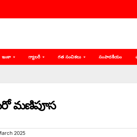
ఇంకా
గ్యాలరీ
గత సంచికలు
సంపాదకీయం
ో మరో మణిపూస
March 2025