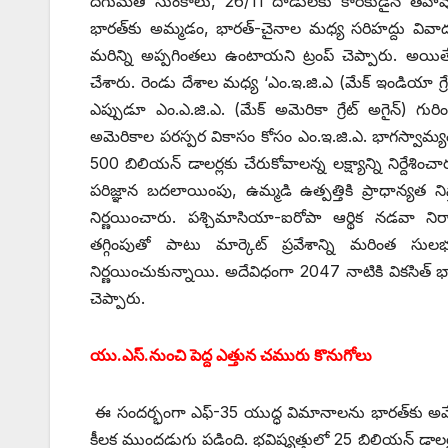
దిగుమతి సుంకాలు, 26/11 దాడులకు కారకుడైన తహవూర్‌ 
భారత్‌కు అమ్మడం, భారత్‌-‌చైనాల మధ్య సరిహద్దు వివా
మరిన్ని అప్పగింతలు ఉంటాయని ట్రంప్‌ ‌చెప్పారు. అయి
చేశారు. రెండు దేశాల మధ్య ‘ఎం.ఇ.జి.ఎ (మేక్‌ ఇం‌డియా గ్రే
ఎప్పుడూ ఎం.ఎ.జి.ఎ. (మేక్‌ అమెరికా గ్రేట్‌ అగైన్‌) ‌గురి
అమెరికాల పరస్పర వికాసం కోసం ఎం.ఇ.జి.ఎ. భాగస్వామ్య
500 బిలియన్‌ ‌డాలర్లకు చేరుకోవాలన్న లక్ష్యాన్ని నిర్దేశిం
పరిజ్ఞాన బదలాయింపు, ఉమ్మడి ఉత్పత్తికి ప్రాధాన్య
నిర్ణయించారు. పశ్చిమాసియా-ఐరోపా ఆర్థిక నడవా ని
తగ్గింపుతో పాటు మార్కెట్‌ ‌ప్రవేశాన్ని మరింత సుల
నిర్ణయించుకున్నాయి. అదేవిధంగా 2047 నాటికి వికసిత్‌ ‌
చెప్పారు.
యు.ఎస్‌.‌నుంచి పెద్ద ఎత్తున చమురు కొనుగోలు
ఈ సందర్భంగా ఎఫ్‌-35 ‌యుద్ధ విమానాలను భారత్‌కు అమ్
కీలక ముందడుగు పడింది. భవిష్యత్తులో 25 బిలియన్‌ ‌డాలర