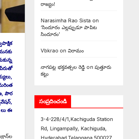
రాజ్యం!
Narasimha Rao Sista
on
‘సిందూరం ఎల్లప్పుడూ పాపిట
సిందూరం’
ాక్షిక
Vbkrao
on
విరామం
 ‌మనకు
ుకున్న
నాగపట్ల భక్తవత్సల రెడ్డి
on
పుత్తూరు
‌పేరుతో
కట్టు
్యులు,
 మరింత
ణ, పౌర
సంప్రదించండి
ేషన్‌,
ఒ.లు ఈ
3-4-228/4/1,Kachiguda Station
Rd, Lingampally, Kachiguda,
రాన్‌ల
Hyderabad,Telangana 500027