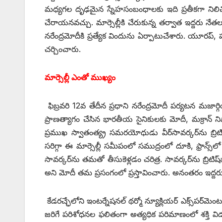
మధ్యగల దృఢమైన స్నేహసంబంధాలకు ఇది ప్రతీకగా నిలిచి
చేరాయనవచ్చు. మార్సెల్లీకి చేరుకున్న తర్వాత ఇద్దరు నేతలు త
నరేంద్రమోదీకి ప్రత్యేక విందును ఏర్పాటుచేశారు. యూరప్‌, 
చర్చించారు.
మార్సెల్లీ ఎంతో ముఖ్యం
ఫిబ్రవరి 12వ తేదీన ప్రధాని నరేంద్రమోదీ పర్యటన మజార్గియ
ప్రాణత్యాగం చేసిన భారతీయ సైనికులకు మోదీ, మక్రాన్‌ ‌న
ప్రముఖ స్వాతంత్య్ర సమరయోధుడు వీర్‌సావర్కర్‌ను బ్రి
సరిగ్గా ఈ మార్సెల్లీ సమీపంలో సముద్రంలో దూకి, ఫ్రాన్స్‌లో త
సావర్కర్‌ను తమతో తీసుకెళ్లడం చరిత్ర. సావర్కర్‌ను బ్రిటిష్‌
అని మోదీ తమ ప్రసంగంలో ప్రస్తావించారు. అనంతరం ఇద్దరు న
కేడరచ్ఛేలోని ఇంటర్నేషనల్‌ ‌థర్మో న్యూక్లియర్‌ ఎక్స్‌పర్‌మె
జరిగే పరిశోధనల ఫలితంగా అత్యధిక పరిమాణంలో శక్తి విడుద