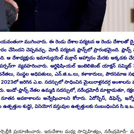
ను విజయవంతంగా ముగించారు. ఈ రెండు దేశాల పర్యటన ఆ రెండు దేశాలతో ద్వైప
ిందని చెప్పవచ్చు. మోదీ పర్యటన ఫ్రాన్స్‌లో ప్రారంభమైంది. ఫ్రాన్స్
ఆ దేశాధ్యక్షుడు ఇమాన్యుయెల్‌ ‌మక్రాన్‌ ఆహ్వానం మేరకు అక్కడకు చేర
్సన్‌గా వ్యవహరించారు. ఆర్టిఫిషి•యల్‌ ఇం‌టెలిజెంట్‌ ‌యాక్షన్‌ ‌సమ్మిట్‌ 
ల అధినేతలు, సంస్థల అధిపతులు, ఎన్‌.‌జి.ఒ.లు, కళాకారులు, పౌరసమాజ సభ
. 2023లో జరిగిన ఎ.ఐ. సదస్సులో సాధించిన మైలురాళ్లనదగ్గ అంశాలను
. ఇండో-ఫ్రాన్స్ ‌నేతల ఉమ్మడి సదస్సులో, నరేంద్రమోదీ మాట్లాడుతూ, రక్ష
ూతన అవకాశాలను అన్వేషించాలని కోరారు. ఏరోస్పేస్‌, ‌డిఫెన్స్, ఇన్నోవ
య ఉత్పత్తుల శుద్ధి), వినియోగ వస్తువుల ఉత్పత్తులకు సంబంధించిన సి.ఇ.
్సెల్లీకి ప్రయాణించారు. ఇరుదేశాల మధ్య సాన్నిహిత్యం, నరేంద్రమోదీ- మక్