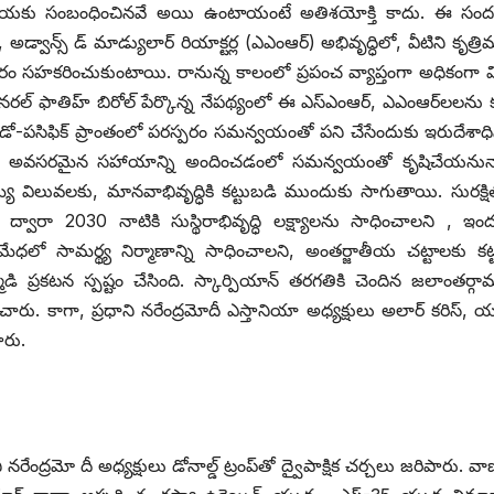
పక్రియకు సంబంధించినవే అయి ఉంటాయంటే అతిశయోక్తి కాదు. ఈ సంద
్‌), అడ్వాన్స్ ‌డ్‌ ‌మాడ్యులార్‌ ‌రియాక్టర్ల (ఎఎంఆర్‌) అభివృద్ధిలో, వీటిని కృత్
 సహకరించుకుంటాయి. రానున్న కాలంలో ప్రపంచ వ్యాప్తంగా అధికంగా విద
‌ ‌ఫాతిహ్‌ ‌బిరోల్‌ ‌పేర్కొన్న నేపథ్యంలో ఈ ఎస్‌ఎంఆర్‌, ఎఎంఆర్‌లలను క
ో-పసిఫిక్‌ ‌ప్రాంతంలో పరస్పరం సమన్వయంతో పని చేసేందుకు ఇరుదేశాధ
దేశాలకు అవసరమైన సహాయాన్ని అందించడంలో సమన్వయంతో కృషిచేయనున
వామ్య విలువలకు, మానవాభివృద్ధికి కట్టుబడి ముందుకు సాగుతాయి. సురక్ష
్వారా 2030 నాటికి సుస్థిరాభివృద్ధి లక్ష్యాలను సాధించాలని , ఇం
ధలో సామర్థ్య నిర్మాణాన్ని సాధించాలని, అంతర్జాతీయ చట్టాలకు కట్
ి ప్రకటన స్పష్టం చేసింది. స్కార్పియాన్‌ ‌తరగతికి చెందిన జలాంతర్గ
 కాగా, ప్రధాని నరేంద్రమోదీ ఎస్తానియా అధ్యక్షులు అలార్‌ ‌కరిస్‌, ‌యు
ారు.
నరేంద్రమో దీ అధ్యక్షులు డోనాల్డ్ ‌ట్రంప్‌తో ద్వైపాక్షిక చర్చలు జరిపారు. వా