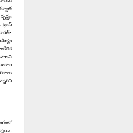
ానాలను
తర్వాత
్పష్టం
ట్రంప్‌
భారత్‌-
ణిజ్యం
ాంకేతిక
ంచాలని
సుంకాల
రికాలు
్నారని
రంగంలో
్నాయి.