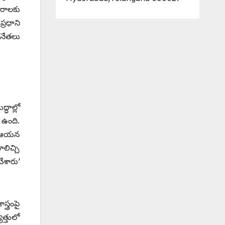
ఖరాలకు
ప్రధాని
 నేతలు
్ధాల్లో
 ఉంది.
డు ఆయన
ాలిచ్చి
చేశారు’
్త్రంపై
త్తులో