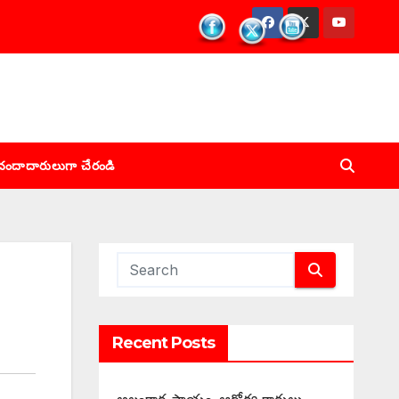
చందాదారులుగా చేరండి
Recent Posts