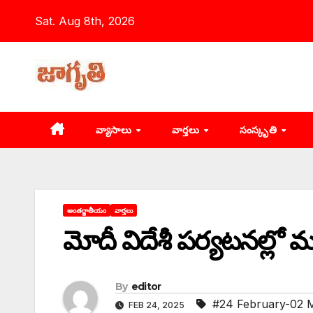
Skip
Sat. Aug 8th, 2026
to
content
వ్యాసాలు
వార్తలు
సంస్కృతి
అంతర్జాతీయం
వార్తలు
‌మోదీ విదేశీ పర్యటనల్ల
By
editor
#24 February-02 
FEB 24, 2025