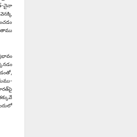
-‌చైనా
ెనక్కి
సించడం
ు తాము
్రభావం
్కొనడం
చడంతో,
ఇనుము-
ారత్‌పై
క్కువే
ందులో