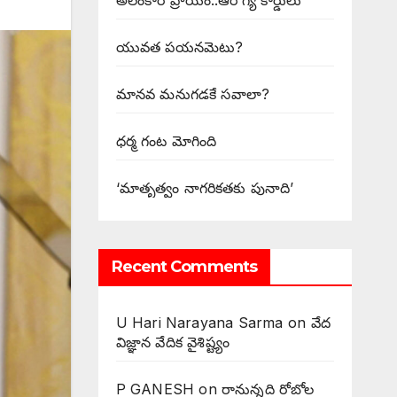
అలంకార ప్రాయం..ఆరోగ్య కార్డులు
యువత పయనమెటు?
మానవ మనుగడకే సవాలా?
ధర్మ గంట మోగింది
‘మాతృత్వం నాగరికతకు పునాది’
Recent Comments
U Hari Narayana Sarma
on
వేద
విజ్ఞాన వేదిక వైశిష్ట్యం
P GANESH
on
‌రానున్నది రోబోల