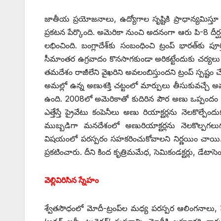
జాతీయ ప్రయోజనాలు, ఉద్యోగాల సృష్టికి ప్రాధాన్యమిస్తూ
ప్రకటన పేర్కొంది. అమెరికా నుంచి అదనంగా ఆరు పి-8 దీ
లభించింది. బంగ్లాదేశ్‌కు సంబంధించి ట్రంప్‌ ‌భారత్‌కు
సీమాంతర ఉగ్రవాదం కొనసాగకుండా అరికట్టేందుకు చర్యలు తీ
తమదేశం రాజీలేని వైఖరిని అవలంబిస్తుందని ట్రంప్‌ ‌స్పష్
అమల్లో ఉన్న అణుశక్తి చట్టంలో మార్పులు తీసుకువచ్చే 
ఉంది. 2008లో అమెరికాతో కుదిరిన పౌర అణు ఒప్పందం అమ
ఎత్తేస్తే ప్రైవేటు కంపెనీలు అణు రియాక్టర్లను నెలకొల్
ముబ్బడిగా మనదేశంలో అణురియాక్టర్లను నెలకొల్పగలుగుత
విషయంలో పరస్పరం సహకరించుకోవాలని నిర్ణయిం చాయి. ఇందులో భ
ప్రకటించారు. దీని కింద కృత్రిమమేధ, సెమికండక్టర్లు, డేటాసెంటర్
వెల్లివిరిసిన స్నేహం
శ్వేతసౌధంలో మోదీ-ట్రంప్‌ల మధ్య పరస్పర ఆలింగనాలు, షేక