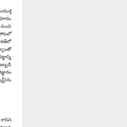
ంయుక్త
 ఆమోదం
 నుంచి
పోరులో
రత్‌లో
ల్పంతో
టాన్ని
ఇబ్బడి
జ్ఞానం
్ట్)‌ను
 రాసిన