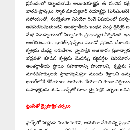
ప్రపంచంలో నిర్మించబోయే అణురియాక్టర్లు ఈ సంలీన 
భారత్‌-‌ఫ్రాన్స్‌లు స్మాల్‌ ‌మాడ్యులార్‌ ‌రియాక్టర్లు (ఎస్‌ఎంఆర
సహాయంతో, సురక్షితంగా వినియో గించే విషయంలో పరస్పరం
అవసరమవుతుందని అంతర్జాతీయ ఇంధన సంస్థ డైరెక్టర్‌ ‌జనరల్
మేధ సమన్వయంతో ఏర్పాటుకు ప్రాధాన్యత ఏర్పడింది. ఇండ
అంగీకరించారు. భారత్‌-‌ఫ్రాన్స్‌లు మూడో ప్రపంచ 
కృత్రిమ మేధపై ఇరుదేశాల ద్వైపాక్షిక అంగీకారం ప్రజాస్
భద్రతతో కూడిన కృత్రిమ మేధస్సు వ్యవస్థల వినియోగం ద
అంతర్జాతీయ స్థాయి సహకారాన్ని పొందాలని, కృత్రిమ మే
మానవహక్కులకు ప్రాధాన్యమిస్తూ ముందు కెళ్లాలని ఉమ్మడ
భారత్‌లోనే దేశీయంగా తయారు చేయాలని కూడా నిర్ణయించారు.
ఉపాధ్యక్షుడు జె.డి. వాన్స్‌తో కూడా ద్వైపాక్షిక చర్చలు జరిప
ట్రంప్‌తో ద్వైపాక్షిక చర్చలు
ఫ్రాన్స్‌లో పర్యటన ముగించుకొని, అమెరికా చేరుకున్న ప్రధాని 