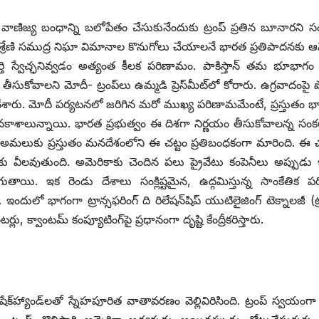
 వాణిజ్య బంధాన్ని బలోపేతం చేసుకునేందుకు ట్రంప్‌ ‌ప్రతిన బూనారని స
ర్ఘశ్రేణి సముద్ర నిఘా విమానాల కొనుగోలు చేయాలనే భారత ప్రతిపాదనకు
 పూర్తి స్వేచ్ఛనివ్వడం అత్యంత కీలక పరిణామం. పాకిస్తాన్‌ ‌తమ భూభాగం
సుకోవాలని మోదీ- ట్రంప్‌లు ఉమ్మడి ప్రెస్‌మీట్‌లో కోరారు. ఉగ్రవాదంపై 
టం చేశారు. మోదీ పర్యటనలో జరిగిన మరో ముఖ్య పరిణామమేంటే, ప్రస్తుతం భా
అవకాశాలున్నాయి. భారత ప్రభుత్వం ఈ దిశగా నిర్ణయం తీసుకోవాలన్న సంక
లుకు ప్రస్తుతం మనదేశంలోని ఈ చట్టం ప్రతిబంధకంగా మారింది. ఈ చట్
పేందుకు వీలవుతుంది. అమెరికాకు చెందిన పలు ప్రైవేటు కంపెనీలు అప్పుడు 
ాయి. ఇక రెండు దేశాలు సంక్లిష్టమైన, ఉద్గమిస్తున్న సాంకేతిక పరి
ాగంగా ట్రాన్సఫరింగ్‌ ‌ది రిలేషన్‌షిప్‌ ‌యుటిలైజింగ్‌ ‌టెక్నాలజీ (ట్రస
లు, క్వాంటమ్‌ ‌కంప్యూటింగ్‌పై ప్రధానంగా దృష్టి కేంద్రీకరిస్తారు.
్‌హ్యాండ్‌లతో స్నేహపూరిత వాతావరణం వెల్లివిరిసింది. ట్రంప్‌ ‌స్వయంగా