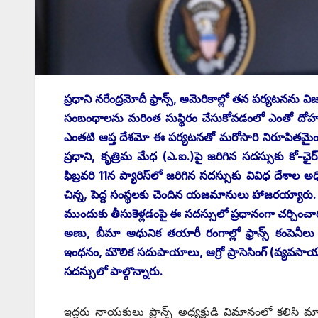
‌ప్రధాని నరేంద్రమోదీ ఫ్రాన్స్, అమెరికాల్లో తన పర్యటన
సంబంధాలను మరింత సుస్థిరం చేసుకోవడంలో ఎంతో దోహదం చేస
ఎంతటి ఆప్త దేశమో ఈ పర్యటనతో మరోసారి నిరూపితమైంది. 
ప్రధాని, కృత్రిమ మేధ (ఎ.ఐ.)పై జరిగిన సదస్సుకు కో-ఛైర్‌పర
ఫిబ్రవరి 11న ప్యారిస్‌లో జరిగిన సదస్సుకు వివిధ దేశా
చిన్న, పెద్ద సంస్థలకు చెందిన యజమానులు హాజరయ్యారు
ముందుకు తీసుకెళ్లడంపై ఈ సదస్సులో ప్రధానంగా చర్చించారు
అణు, బీమా ఆధునిక తయారీ రంగాల్లో ఫ్రాన్స్ ‌కంపెనీలు న
ఇం‌ధనం, మౌలిక సదుపాయాలు, ఆగ్రో ప్రాసెసింగ్‌ (‌వ్యవసా
సదస్సులో పాల్గొన్నారు.
ఇద్దరు నాయకులు ఫ్రాన్స్ అధ్యక్షుడి విమానంలో కలిసి మార