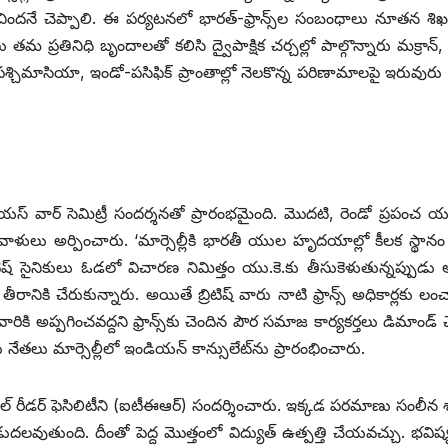
ందనే చెప్పాలి. ఈ పర్యటనలో భారత్‌-‌ఫ్రాన్స్‌ల సంబంధాలు నూతన శి
మ ప్రతినిధి బృందాలతో కలిసి ద్వైపాక్షిక చర్చల్లో పాల్గొన్నారు మక్రాన్‌, ‌
‌పశ్చిమాసియా, ఇండో-పసిఫిక్‌ ‌ప్రాంతాల్లో నెలకొన్న పరిణామాలపై ఇరువురు
స్‌ ‌వార్‌ ‌సెమిట్రీ సందర్శనతో ప్రారంభమైంది. మొదటి, రెండో ప్రపంచ యుద
ివాళులు అర్పించారు. ‘మార్సెల్లీకి భారతీ యుల హృదయాల్లో కీలక స్థానం
టిష్‌ ‌సైనికులు ఓడలో విచారణ నిమిత్తం యు.కె.కు తీసుకెళుతున్నప్పు
ీరానికి చేరుకున్నారు. అయితే బ్రిటిష్‌ ‌వారు నాటి ఫ్రాన్స్ అధికార్లకు లంచ
వారికి అప్పగించవద్దని ఫ్రాన్స్‌కు చెందిన పౌర సమాజ కార్యకర్తలు డిమాండ్‌ ‌
ేతలు మార్సెల్లీలో ఇండియన్‌ ‌కాన్సులేట్‌ను ప్రారంభించారు.
ంటల్‌ ‌రీడర్‌ ‌ఫెసిలిటీని (ఐటీఈఆర్‌) ‌సందర్శించారు. ఇక్కడ పరమాణు సంలీన శాస
లవుతుంది. దీంతో పెద్ద మొత్తంలో విద్యుత్‌ ఉత్పత్తి చేయవచ్చు. భవిష్య