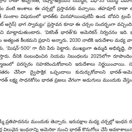
‌రాణా అప్పగింత, రష్యా-ఉక్రెయిన్‌ ‌యుద్ధం, ఎఫ్‌-35 ‌యుద్ధ విమ
దం వంటి అంశాలు ఈ చర్చల్లో ప్రస్తావనకు వచ్చాయి. తహవూర్‌ ‌రాణా 
తే సుంకాల విషయంలో భారత్‌కు మినహాయింపులేవీ ఉండ బోవని ట్రంప్‌ ‌స
ట్‌ అగైన్‌) ‌భాగ స్వామ్యం’ ప్రస్తావన కూడా ఈ చర్చల సందర్భంగా వచ్చింది. 
ంచి మాట్లాడుతుంటారు. ‘వికసిత్‌ ‌భారత్‌’‌కు అమెరికన్‌ ‌నిర్వచనం ఇది. 
ం అత్యంత కీలకమని ప్రధాని అన్నారు. 2030 నాటికి ఇరుదేశాల మధ్య వా
చారు. ‘మిషన్‌-500’ ‌గా దీని పేరు పెట్టారు. ముఖ్యంగా ఉమ్మడి అభివృద్ధి, స
త నిస్తారు. దీనికి సంబంధించిన నియమ నిబంధలను 2025లోగా రూపొంది
ర్మాణంలో పరస్పరం సహకరించుకోవాలని ఇరుదేశాలు నిర్ణయించాయి. 
భతరం చేసేలా ద్వైపాక్షిక ఒప్పందాలు కుదుర్చుకోవాలని భారత్‌-అమె
భారత్‌ ‌లక్ష్య సాధనకోసం భారత ప్రజలు వేగంగా అడుగులు ముందుకు వేస్తున
మే ప్రతిపాదనను ముందుకు తెచ్చారు. ఇరుపక్షాల మధ్య చర్చల్లో ఇంధన 
్ల విలువైన ఇంధనాన్ని అమెరికా నుంచి భారత్‌ ‌కొనుగోలు చేసే అవకాశాలున