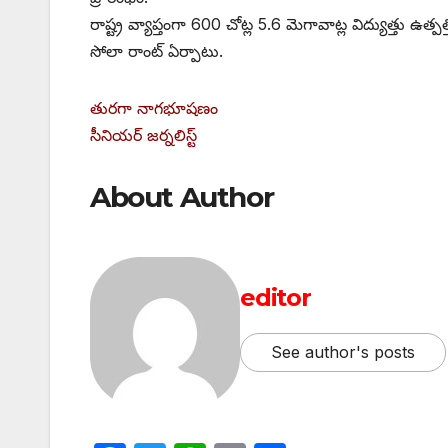
రాష్ట్ర వ్యాప్తంగా 600 చోట్ల 5.6 మెగావాట్ల విద్యుత్తు 
సోలా రాంట్‌ ఏర్పాటు.
తురగా నాగభూషణం
సీనియర్‌ ‌జర్నలిస్ట్
About Author
editor
See author's posts