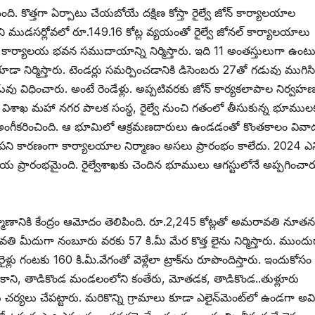
ైంది. కొత్తగా ఏర్పాటు చేయబోయే దక్షిణ కోస్తా రైల్వే జోన్‌ ‌కార్యాలయాల
ోని ముడసర్లోవలో రూ.149.16 కోట్ల వ్యయంతో రైల్వే జోనల్‌ ‌కార్యాలయాలు
నేజర్‌ ‌కార్యాలయ భవన సముదాయాన్ని నిర్మిస్తారు. ఇది 11 అంతస్తులుగా ఉంటు
 నిర్మిస్తారు. టెండర్లు సమర్పించడానికి డిసెంబరు 27తో గడువు ముగిసి
డువు విధించారు. అంటే రెండేళ్లు. అప్పటివరకు జోన్‌ ‌కార్యకలాపాల నిర్వహ
ు. విశాఖ మహా నగర పాలక సంస్థ, రైల్వే నుంచి గతంలో తీసుకున్న భూముల
ి అంగీకరించింది. ఆ భూమిలో ఆక్రమణదారులు ఉండడంతో కొంతకాలం వివా
పని కారణంగా కార్యాలయాల నిర్మాణం అసలు ప్రారంభం కాలేదు. 2024 ఎన్న
రియ ప్రారంభమైంది. రైల్వేశాఖకు చెందిన భూములు ఆగస్టులోనే అప్పగించార
ర్మాణానికి కేంద్రం ఆమోదం తెలిపింది. రూ.2,245 కోట్లతో అమరావతి నూతన
అమరావతి మీదుగా నంబూరు వరకు 57 కి.మీ మేర కొత్త లైను నిర్మిస్తారు. ముందు
ు. రైళ్లు గంటకు 160 కి.మీ.వేగంతో వెళ్లేలా ట్రాక్‌ను రూపొందిస్తారు. ఇందుకోసం
ాకాని, తాడికొండ మండలంలోని కంతేరు, మోతడక, తాడికొండ..తుళ్లూరు
ర్యలు చేపట్టారు. మరికొన్ని గ్రామాలు కూడా ఎలైన్‌మెంట్‌లో ఉండగా అవి