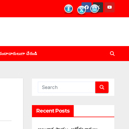
చందాదారులుగా చేరండి
Recent Posts