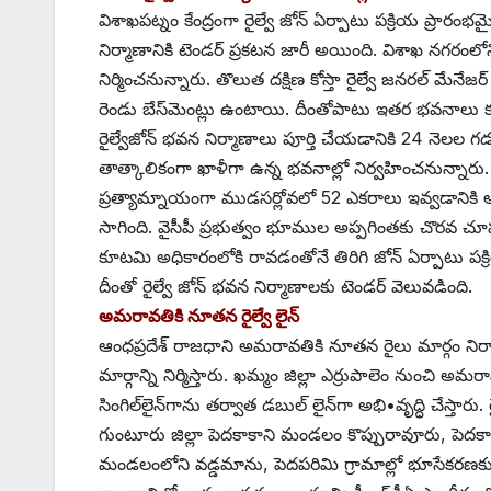
విశాఖపట్నం కేంద్రంగా రైల్వే జోన్‌ ఏర్పాటు పక్రియ ప్రారంభమ
నిర్మాణానికి టెండర్‌ ‌ప్రకటన జారీ అయింది. విశాఖ నగరంల
నిర్మించనున్నారు. తొలుత దక్షిణ కోస్తా రైల్వే జనరల్‌ ‌మే
రెండు బేస్‌మెంట్లు ఉంటాయి. దీంతోపాటు ఇతర భవనాలు కూడా
రైల్వేజోన్‌ ‌భవన నిర్మాణాలు పూర్తి చేయడానికి 24 నెలల గ
తాత్కాలికంగా ఖాళీగా ఉన్న భవనాల్లో నిర్వహించనున్నార
ప్రత్యామ్నాయంగా ముడసర్లోవలో 52 ఎకరాలు ఇవ్వడానిక
సాగింది. వైసీపీ ప్రభుత్వం భూముల అప్పగింతకు చొరవ చూ
కూటమి అధికారంలోకి రావడంతోనే తిరిగి జోన్‌ ఏర్పాటు పక్
దీంతో రైల్వే జోన్‌ ‌భవన నిర్మాణాలకు టెండర్‌ ‌వెలువడింది.
అమరావతికి నూతన రైల్వే లైన్‌
ఆం‌ధప్రదేశ్‌ ‌రాజధాని అమరావతికి నూతన రైలు మార్గం ని
మార్గాన్ని నిర్మిస్తారు. ఖమ్మం జిల్లా ఎర్రుపాలెం నుంచి 
సింగిల్‌లైన్‌గాను తర్వాత డబుల్‌ ‌లైన్‌గా అభి•వృద్ధి చేస్తార
గుంటూరు జిల్లా పెదకాకాని మండలం కొప్పురావూరు, పెదక
మండలంలోని వడ్డమాను, పెదపరిమి గ్రామాల్లో భూసేకరణకు చ