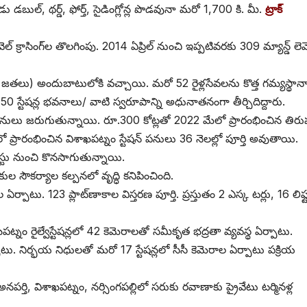
డబుల్‌, ‌థర్డ్, ‌ఫోర్త్, ‌సైడింగ్లోన్ల పొడవునా మరో 1,700 కి. మీ.
ట్రాక్‌
‌ ‌క్రాసింగ్‌ల తొలగింపు. 2014 ఏప్రిల్‌ ‌నుంచి ఇప్పటివరకు 309 మ్యాన్డ్ ‌లెవె
54 జతలు) అందుబాటులోకి వచ్చాయి. మరో 52 రైళ్లసేవలను కొత్త గమ్యస్థాన
ో 50 స్టేషన్ల భవనాలు/ వాటి స్వరూపాన్ని అధునాతనంగా తీర్చిదిద్దారు.
ద్ధి పనులు జరుగుతున్నాయి. రూ.300 కోట్లతో 2022 మేలో ప్రారంభించిన తిర
ో ప్రారంభించిన విశాఖపట్నం స్టేషన్‌ ‌పనులు 36 నెలల్లో పూర్తి అవుతాయి.
గస్టు నుంచి కొనసాగుతున్నాయి.
ణికుల సౌకర్యాల కల్పనలో వృద్ధి కనిపించింది.
ర్పాటు. 123 ప్లాట్‌ణాకాల విస్తరణ పూర్తి. ప్రస్తుతం 2 ఎస్క టర్లు, 16 లిఫ్
్నం రైల్వేస్టేషన్లలో 42 కెమెరాలతో సమీకృత భద్రతా వ్యవస్థ ఏర్పాటు.
 ఏర్పాటు. నిర్భయ నిధులతో మరో 17 స్టేషన్లలో సీసీ కెమెరాల ఏర్పాటు పక్రియ
నపర్తి, విశాఖపట్నం, నర్సింగపల్లిలో సరుకు రవాణాకు ప్రైవేటు టర్మినళ్ల