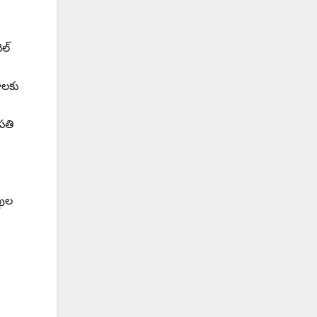
ల్‌
ాలకు
ుపతి
టుల