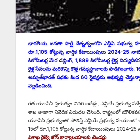
భారతీయ జనతా పార్టీ నేతృత్వంలోని ఎన్డీఏ పభుత్వ హయా
రూ.1,105 కోట్లున్న వార్షిక కేటాయింపులు 2024-25 నాటికి 
కిలోమీటర్ల మేర డబ్లింగ్‌, 1,889 ‌కిలోమీటర్ల లైన్ల విద్
రైళ్ల సేవలను మరికొన్ని కొత్త గమ్యస్థానాలకు పొడిగించారు. 
అమృత్‌భారత్‌ ‌పథకం కింద 60 స్టేషన్లను అభివృద్ధి చేస్తున
వెల్లడించింది.
గత యూపీఏ ప్రభుత్వం చివరి ఐదేళ్లు, ఎన్డీయే ప్రభుత్వ పదే
శాఖ తాజాగా నివేదిక విడుదల చేసింది. రాష్ట్రంలో మౌలి
యూపీఏ ప్రభుత్వంతో పోలిస్తే ఎన్డీయే ప్రభుత్వ హయాంలో ఆంధప్ర
15లో రూ.1,105 కోట్లున్న వార్షిక కేటాయింపులు 2024-25 నాట
విశాఖ రైల్వే జోన్‌ ‌కార్యాలయాలకు టెండర్లు