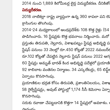
2014 నుంచి 1,889 కిలోమీటర్ల లైన్ల విద్యుదీకరణ. దీనికితోడు 
‌విద్యుదీకరణ.
2018 నాటికల్లా రాష్ట్ర వ్యాప్తంగా ఉన్న 360 కాపలా పని లెవెల్
‌క్రాసింగుల తొలగింపు.
2014-24 మధ్యకాలంలో ఆంధప్రదేశ్‌కు 108 కొత్త రైళ్లు (
పొడిగించారు. 16 స్టేషన్లకు కొత్త భవనాలు నిర్మించారు. మర
ప్రస్తుతం తిరుపతి, నెల్లూరు, విశాఖపట్నం స్టేషన్ల అభివృ
స్టేషన్‌ ‌పనులు 33 నెలల్లో రూ.450 కోట్లతో 2022 నవంబర్‌ల
రూ.102 కోట్లతో చేపట్టిన నెల్లూరు స్టేషన్‌ ‌పనులు 2022 ఆ
60 స్టేషన్లు అమృత్‌ ‌భారత్‌ ‌కింద అభివృద్ధి పదేళ్లలో ప్రయా
92 కాలిబాట వంతెనల నిర్మాణం. 34 ఎస్కలేటర్లు, 65 లిఫ్ట్‌ల ఏ
ఏర్పాటు కొనసాగింపు.
ప్రయాణికుల భద్రత కోసం తిరుపతి, ప్రశాంతినిలయం, విశాఖపట
58 రైల్వేస్టేషన్లు, అవుట్‌ ‌పోస్టుల్లో 1,174 సీసీ కెమెరాల
కొనసాగింపు.
సరుకు రవాణా చేపట్టడానికి కొత్తగా 14 స్టేషన్లలో అవకాశం. అ
ప్రారంభం.