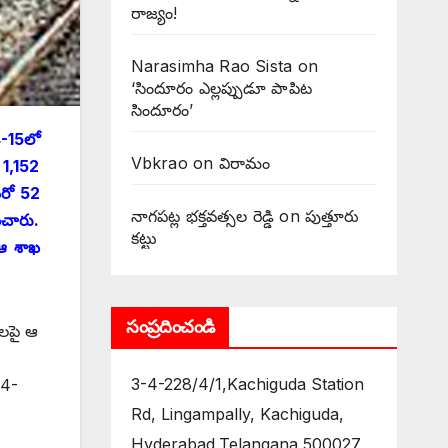
రాజ్యం!
Narasimha Rao Sista
on
‘సిందూరం ఎల్లప్పుడూ పాపిట
సిందూరం’
4-15లో
Vbkrao
on
విరామం
 1,152
 మరో 52
నాగపట్ల భక్తవత్సల రెడ్డి
on
పుత్తూరు
ించారు.
కట్టు
ు ఆ శాఖ
సంప్రదించండి
ులపై ఆ
3-4-228/4/1,Kachiguda Station
14-
Rd, Lingampally, Kachiguda,
Hyderabad,Telangana 500027