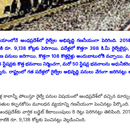
ంలోనే ఆంధప్రదేశ్‌లో రైల్వేల అభివృద్ధి గణనీయంగా పెరిగింది. 201
రూ. 9,138 కోట్లకు పెరిగాయి. పదేళ్లలో కొత్తగా 398 కి.మీ రైల్వేలైన్లు,
యుదీకరణ పనులు జరిగాయి. కొత్తగా 108 కొత్తరైళ్లు అందుబాటులోకి వచ్చాయి.
16 స్టేషన్లకు కొత్త భవనాలు నిర్మించగా, మరో 50 స్టేషన్ల భవనాలను ఆధునీకర
్నారు. రాష్ట్రంలో గత పదేళ్లలో రైల్వేల అభివృద్ధి పనులు వేగంగా జరిగినట్ల
ళ్ల కాలాన్నీ పోలుస్తూ రైల్వే పనుల విషయంలో ఆంధప్రదేశ్‌లో వచ్చిన మార్ప
కవసతుల కల్పనకోసం మూలధన వ్యయాన్ని గణనీయంగా పెంచినట్లు పేర్కొంది.
దేశ్‌కు వార్షిక బడ్జెట్‌ ‌కేటాయింపులు 8 రెట్లు పెరిగినట్లు తెలిపింది. 20
ికి రూ. 9,138 కోట్లకు పెంచినట్లు వెల్లడించింది.