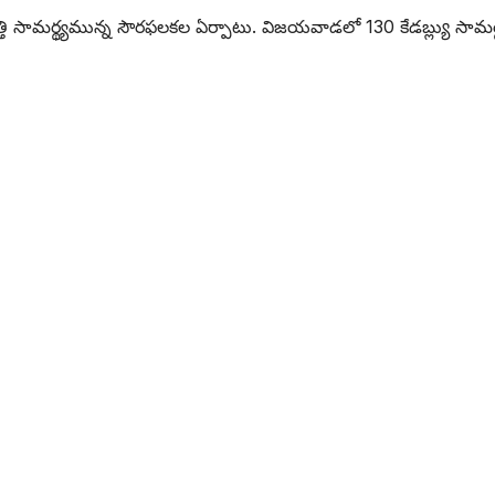
ఉత్పత్తి సామర్థ్యమున్న సౌరఫలకల ఏర్పాటు. విజయవాడలో 130 కేడబ్ల్యు సామర్