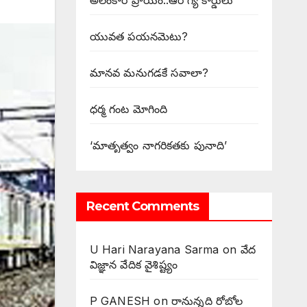
అలంకార ప్రాయం..ఆరోగ్య కార్డులు
యువత పయనమెటు?
మానవ మనుగడకే సవాలా?
ధర్మ గంట మోగింది
‘మాతృత్వం నాగరికతకు పునాది’
Recent Comments
U Hari Narayana Sarma
on
వేద
విజ్ఞాన వేదిక వైశిష్ట్యం
P GANESH
on
‌రానున్నది రోబోల