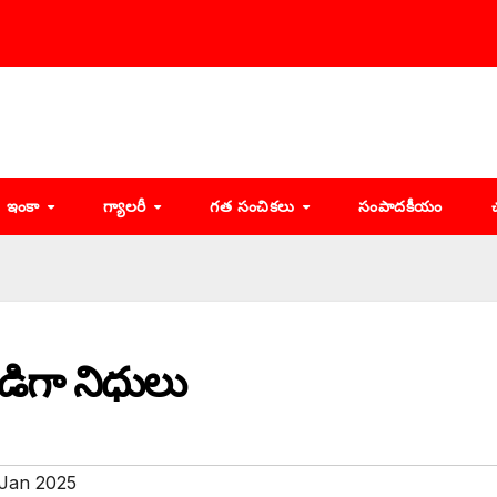
ఇంకా
గ్యాలరీ
గత సంచికలు
సంపాదకీయం
ండిగా నిధులు
Jan 2025