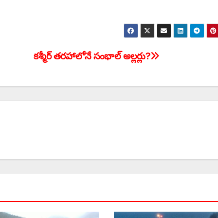
‌కశ్మీర్‌ ‌తరహాలోనే సంభాల్‌ అల్లర్లు?