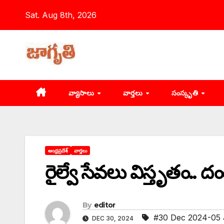
Skip
Sat. Aug 8th, 2026
to
content
వ్యాసాలు
వార్తలు
సంస్కృతి
ఆంధ్రప్రదేశ్
వార్తలు
రైల్వే సేవలు విస్తృతం.. ద
By
editor
#30 Dec 2024-05 
DEC 30, 2024