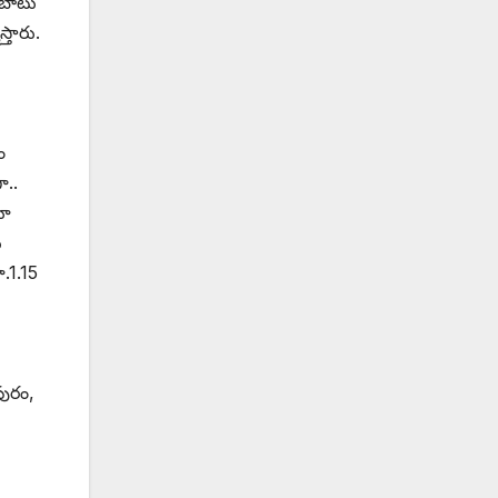
ుబాటు
్తారు.
ం
ా..
కూ
ు
ూ.1.15
పురం,