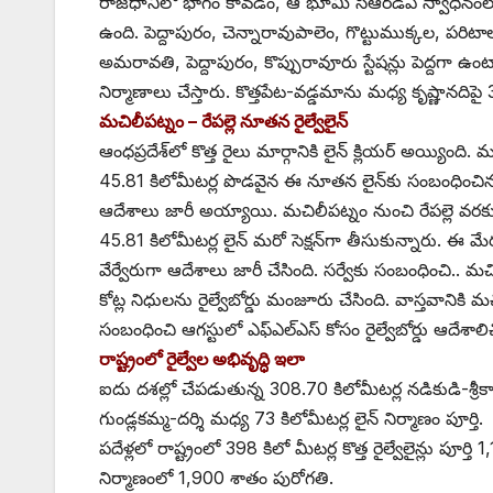
రాజధానిలో భాగం కావడం, ఆ భూమి సీఆర్‌డీఏ స్వాధీనంల
ఉంది. పెద్దాపురం, చెన్నారావుపాలెం, గొట్టుముక్కల, పరిటాల,
అమరావతి, పెద్దాపురం, కొప్పురావూరు స్టేషన్లు పెద్దగా ఉంట
నిర్మాణాలు చేస్తారు. కొత్తపేట-వడ్డమాను మధ్య కృష్ణానదిపై 3
మచిలీపట్నం – రేపల్లె నూతన రైల్వేలైన్‌
ఆం‌ధప్రదేశ్‌లో కొత్త రైలు మార్గానికి లైన్‌ ‌క్లియర్‌ అయ్యింద
45.81 కిలోమీటర్ల పొడవైన ఈ నూతన లైన్‌కు సంబంధించిన ఫైనల్‌
ఆదేశాలు జారీ అయ్యాయి. మచిలీపట్నం నుంచి రేపల్లె వరకు 45.
45.81 కిలోమీటర్ల లైన్‌ ‌మరో సెక్షన్‌గా తీసుకున్నారు. ఈ మేరకు 
వేర్వేరుగా ఆదేశాలు జారీ చేసింది. సర్వేకు సంబంధించి.. మచిలీపట
కోట్ల నిధులను రైల్వేబోర్డు మంజూరు చేసింది. వాస్తవానికి మ
సంబంధించి ఆగస్టులో ఎఫ్‌ఎల్‌ఎస్‌ ‌కోసం రైల్వేబోర్డు ఆదేశాలిచ
రాష్ట్రంలో రైల్వేల అభివృద్ధి ఇలా
ఐదు దశల్లో చేపడుతున్న 308.70 కిలోమీటర్ల నడికుడి-శ్రీకాళ
గుండ్లకమ్మ-దర్శి మధ్య 73 కిలోమీటర్ల లైన్‌ ‌నిర్మాణం పూర్తి.
పదేళ్లలో రాష్ట్రంలో 398 కిలో మీటర్ల కొత్త రైల్వేలైన్లు పూర్తి 1,152
నిర్మాణంలో 1,900 శాతం పురోగతి.