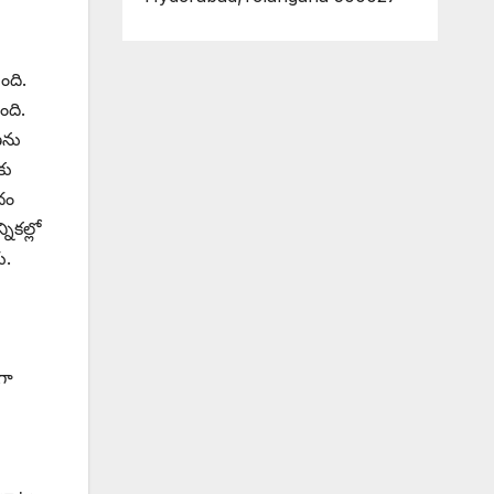
ంది.
ంది.
ణను
కు
దం
ికల్లో
ు.
గా