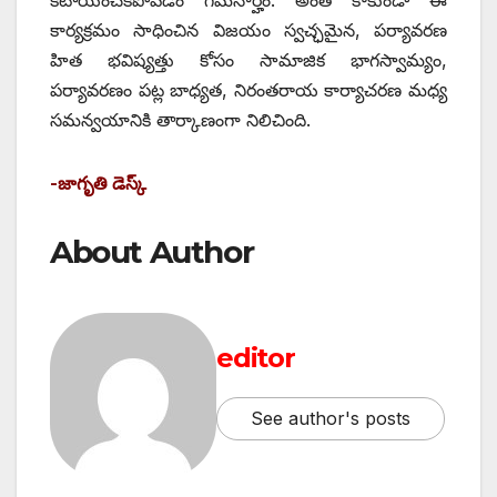
కార్యక్రమం సాధించిన విజయం స్వచ్ఛమైన, పర్యావరణ
హిత భవిష్యత్తు కోసం సామాజిక భాగస్వామ్యం,
పర్యావరణం పట్ల బాధ్యత, నిరంతరాయ కార్యాచరణ మధ్య
సమన్వయానికి తార్కాణంగా నిలిచింది.
-జాగృతి డెస్క్
About Author
editor
See author's posts