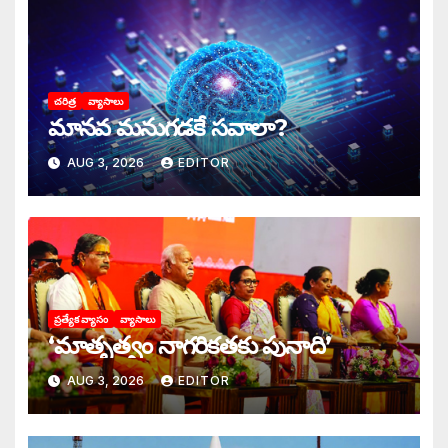
చరిత్ర
వ్యాసాలు
మానవ మనుగడకే సవాలా?
AUG 3, 2026
EDITOR
ప్రత్యేక వ్యాసం
వ్యాసాలు
‘మాతృత్వం నాగరికతకు పునాది’
AUG 3, 2026
EDITOR