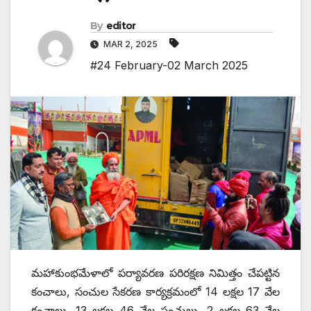
By
editor
MAR 2, 2025
#24 February-02 March 2025
మహాకుంభమేళాలో పర్యావరణ పరిరక్షణ నిమిత్తం చేపట్టిన
కంచాలు, సంచుల సేకరణ కార్యక్రమంలో 14 లక్షల 17 వేల
కంచాలు, 13 లక్షల 46 వేల సంచులు, 2 లక్షల 63 వేల