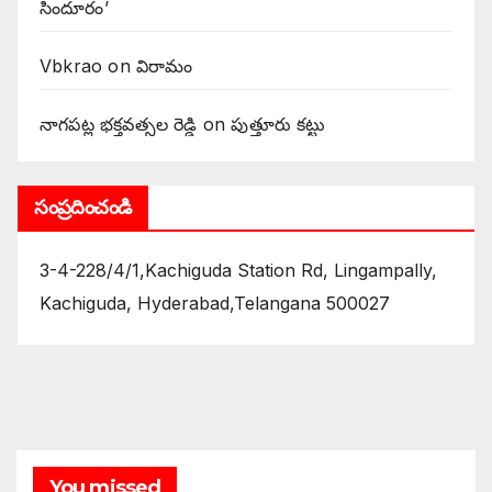
సిందూరం’
Vbkrao
on
విరామం
నాగపట్ల భక్తవత్సల రెడ్డి
on
పుత్తూరు కట్టు
సంప్రదించండి
3-4-228/4/1,Kachiguda Station Rd, Lingampally,
Kachiguda, Hyderabad,Telangana 500027
You missed