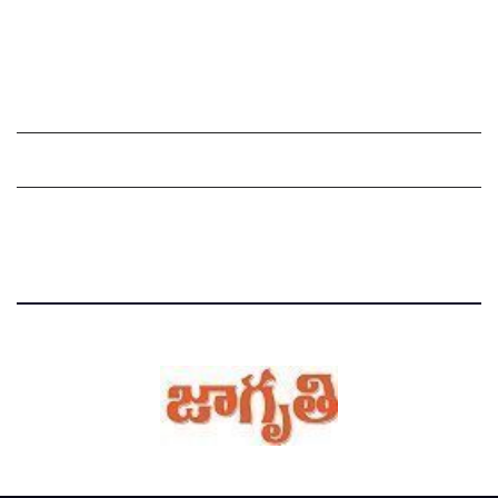
చందాదారులుగా చేరండి
Grievance Redressal Mechanism
Grievances
Privacy Policy