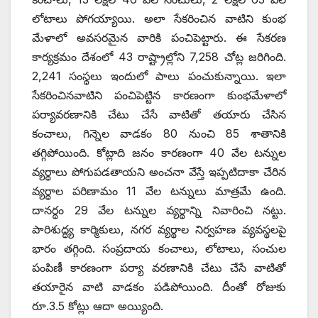
లోటాలు పోగయ్యాయి. అలా సేకరించిన వాటిని కుంభ
మేళాలో అవసరమైన వారికి పంచిపెట్టారు. ఈ సేకరణ
కార్యక్రమం దేశంలో 43 రాష్ట్రాల్లోని 7,258 చోట్ల జరిగింది.
2,241 సంస్థలు ఇందులో పాలు పంచుకున్నాయి. ఇలా
సేకరించినవాటిని పంచిపెట్టిన కారణంగా కుంభమేళాలో
పర్యావరణానికి చేటు చేసే వాటితో తయారు చేసిన
కంచాలు, గిన్నెల వాడకం 80 నుంచి 85 శాతానికి
తగ్గిపోయింది. కోట్లాది జనం కారణంగా 40 వేల టన్నుల
వ్యర్థాలు పోగుపడతాయని అంచనా వేస్తే ఇప్పటిదాకా చేరిన
వ్యర్థాల పరిణామం 11 వేల టన్నులు మాత్రమే ఉంది.
దానర్థం 29 వేల టన్నుల వ్యర్థాన్ని నివారించి నట్టు.
పారిశుద్ధ్య కార్మికులు, నగర వ్యర్థాల నిర్వహణ వ్యవస్థలపై
భారం తగ్గింది. సంప్రదాయ కంచాలు, లోటాలు, సంచుల
పంపిణీ కారణంగా పర్యా వరణానికి చేటు చేసే వాటితో
తయారైన వాటి వాడకం పడిపోయింది. దీంతో రోజుకు
రూ.3.5 కోట్లు ఆదా అయ్యింది.