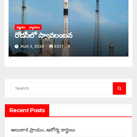
విజ్ఞానం
వ్యాసాలు
రోదసీలో స్వావలంబన
AUG 3, 2026
EDITOR
Recent Posts
అలంకార ప్రాయం..ఆరోగ్య కార్డులు