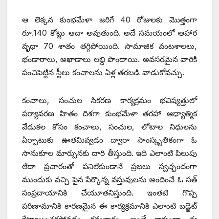
ఆ లెక్కన కుంభమేళా జరిగే 40 రోజులకు మొత్తంగా
రూ.140 కోట్లు ఆదా అవుతుంది. అదే సమయంలో ఆహార
వృధా 70 శాతం తగ్గిపోయింది. సామాజిక వంటశాలలు,
భండారాలు, అఖాడాలు లబ్ధి పొందాయి. అవసరమైన వారికి
పంచిపెట్టిన స్టీలు కంచాలను ఏళ్ల తరబడి వాడుకోవచ్చు.
కంచాలు, సంచుల సేకరణ కార్యక్రమం భవిష్యత్తులో
పర్యావరణ హితం దిశగా కుంభమేళా తరహా ఆధ్యాత్మిక
వేడుకల కోసం కంచాలు, సంచుల, లోటాల నిధులను
ఏర్పాటుకు ఊతమివ్వడం ద్వారా సాంస్కృతికంగా ఓ
సానుకూల మార్పునకు దారి తీస్తుంది. ఇది ఎలాంటి పిలుపు
లేదా ప్రచారంతో పనిలేకుండానే ప్రజలు స్వచ్ఛందంగా
ముందుకు వచ్చి పైన పేర్కొన్న వస్తువులను అందించే ఓ సత్‌
‌సంప్రదాయానికి చేయూతనిస్తుంది. ఇంతటి గొప్ప
పరిణామానికి కారణమైన ఈ కార్యక్రమానికి ఎలాంటి బడ్జెట్‌
‌కేటాయించకపోవడం గమనార్హం. అంతే కాకుండా ఈ