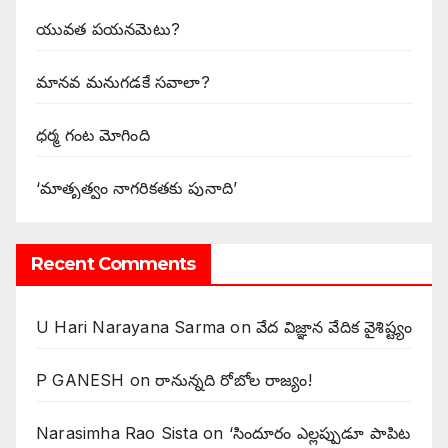
యువత పయనమెటు?
మానవ మనుగడకే సవాలా?
ధర్మ గంట మోగింది
‘మాతృత్వం నాగరికతకు పునాది’
Recent Comments
U Hari Narayana Sarma
on
వేద విజ్ఞాన వేదిక వైశిష్ట్యం
P GANESH
on
‌రానున్నది రోబోల రాజ్యం!
Narasimha Rao Sista
on
‘సిందూరం ఎల్లప్పుడూ పాపిట