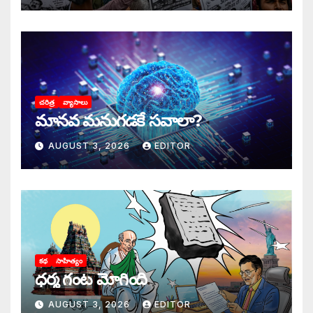
చరిత్ర
వ్యాసాలు
మానవ మనుగడకే సవాలా?
AUGUST 3, 2026
EDITOR
కథ
సాహిత్యం
ధర్మ గంట మోగింది
AUGUST 3, 2026
EDITOR