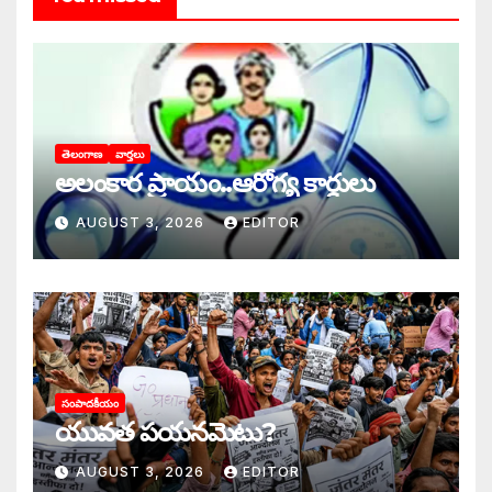
తెలంగాణ
వార్తలు
అలంకార ప్రాయం..ఆరోగ్య కార్డులు
AUGUST 3, 2026
EDITOR
సంపాదకీయం
యువత పయనమెటు?
AUGUST 3, 2026
EDITOR