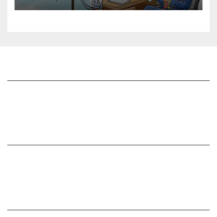
జాగృతి గురించి
సంప్రదించండి
మీ ఆర్టికల్ ని పంపించండి
మాతో ప్రకటనలు చెయ్యండి
సంపాదకీయం