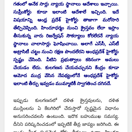
గతంలో అనేక సార్లు న్యాయ స్థానాలు ఆదేశాలు ఇచ్చాయి.
సుప్రీంకోర్టు కూడా ఇలాంటి ఆదేశాలే ఇచ్చింది. ఇదే
విషయాన్ని ఆంధ్ర ప్రదేశ్‌ ‌హైకోర్టు తాజాగా మరోసారి
తేల్చిచెప్పింది. హిందూధర్మం నుంచి క్రైస్తవం లేదా ఇస్లాం
తీసుకున్న వారు రిజర్వేషన్‌ ‌సౌకర్యాలు కోరలేరనే న్యాయ
స్థానాలు చాలాసార్లు ఘోషించాయి. అలాగే ఎస్‌సీ, ఎస్‌టీ
అట్రాసిటీ చట్టం నుంచి రక్షణ పొందలేరని ఆంధప్రదేశ్‌ ‌హైకోర్టు
స్పష్టం చేసింది. వీటిని ప్రభుత్వాలు కఠినంగా అమలు
చేయడం లేదు. కులగణన చేయవచ్చునని కేంద్రం కూడా
ఆమోద ముద్ర వేసిన నేపథ్యంలోనే ఆంధప్రదేశ్‌ ‌హైకోర్టు
ఇలాంటి తీర్పు ఇవ్వడం ముమ్మాటికీ స్వాగతించ దగినదే.
ఇప్పుడు కులగణనలో దళిత క్రైస్తవులను, దళిత
ముస్లింలను ఏ కేటగిరిలో చేరుస్తారో స్పష్టమైన విధానం
అనుసరించవలసి ఉంటుంది. ఇదొక బహుముఖ సమస్య.
దీనిని పరిష్కరించడంలో ఇప్పటికే తీవ్ర జాప్యం జరిగింది. ఈ