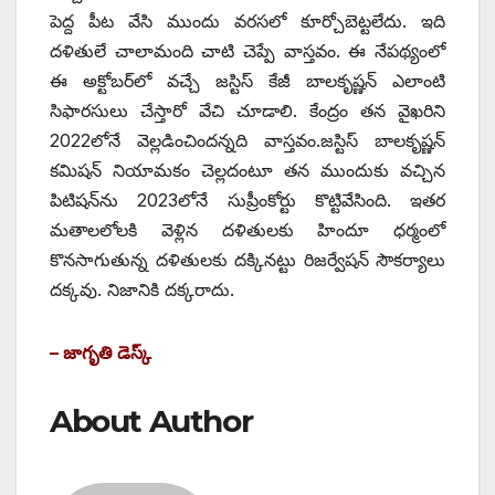
పెద్ద పీట వేసి ముందు వరసలో కూర్చోబెట్టలేదు. ఇది
దళితులే చాలామంది చాటి చెప్పే వాస్తవం. ఈ నేపథ్యంలో
ఈ అక్టోబర్‌లో వచ్చే జస్టిస్‌ ‌కేజీ బాలకృష్ణన్‌ ఎలాంటి
సిఫారసులు చేస్తారో వేచి చూడాలి. కేంద్రం తన వైఖరిని
2022లోనే వెల్లడించిందన్నది వాస్తవం.జస్టిస్‌ ‌బాలకృష్ణన్‌
‌కమిషన్‌ ‌నియామకం చెల్లదంటూ తన ముందుకు వచ్చిన
పిటిషన్‌ను 2023లోనే సుప్రీంకోర్టు కొట్టివేసింది. ఇతర
మతాలలోలకి వెళ్లిన దళితులకు హిందూ ధర్మంలో
కొనసాగుతున్న దళితులకు దక్కినట్టు రిజర్వేషన్‌ ‌సౌకర్యాలు
దక్కవు. నిజానికి దక్కరాదు.
– జాగృతి డెస్క్
About Author