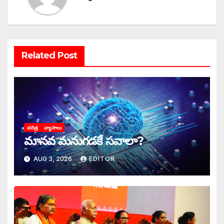
Related Post
చరిత్ర
వ్యాసాలు
మానవ మనుగడకే సవాలా?
AUG 3, 2026
EDITOR