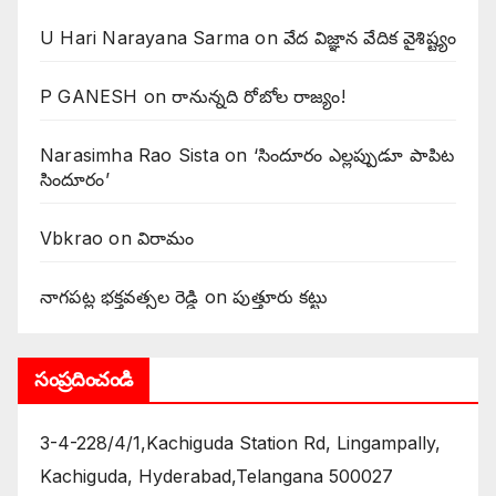
U Hari Narayana Sarma
on
వేద విజ్ఞాన వేదిక వైశిష్ట్యం
P GANESH
on
‌రానున్నది రోబోల రాజ్యం!
Narasimha Rao Sista
on
‘సిందూరం ఎల్లప్పుడూ పాపిట
సిందూరం’
Vbkrao
on
విరామం
నాగపట్ల భక్తవత్సల రెడ్డి
on
పుత్తూరు కట్టు
సంప్రదించండి
3-4-228/4/1,Kachiguda Station Rd, Lingampally,
Kachiguda, Hyderabad,Telangana 500027