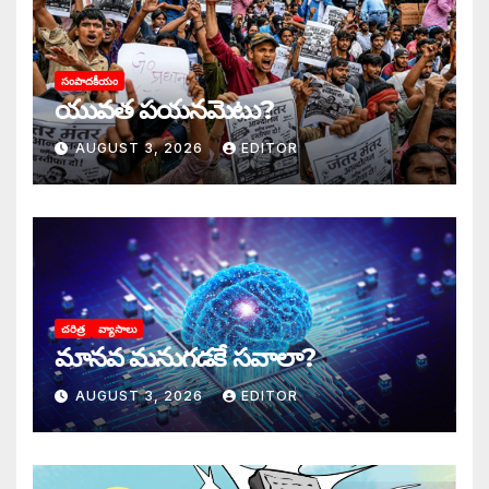
సంపాదకీయం
యువత పయనమెటు?
AUGUST 3, 2026
EDITOR
చరిత్ర
వ్యాసాలు
మానవ మనుగడకే సవాలా?
AUGUST 3, 2026
EDITOR