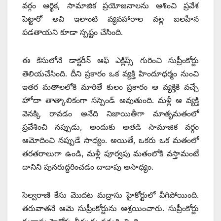
వర్గం ఆర్థిక, సామాజిక ప్రయోజనాలను ఆశించి ప్రవేశ
పెట్టారో అవి ఇలాంటి వ్యవహారాల వల్ల బలహీన
పడతాయని కూడా స్పష్టం చేసింది.
ఈ కేసులోనే డాక్టరీన్‌ ఆఫ్‌ ఎక్లిప్స్ ‌గురించి సుప్రీంకోర్టు
తెలియచేసింది. దీని ప్రకారం ఒక వ్యక్తి హిందూధర్మం నుంచి
ఇతర మతాలలోకి మారితే కులం ప్రకారం ఆ వ్యక్తికి వచ్చే
హోదా తాత్కాలికంగా సస్పెండ్‌ అవుతుంది. మళ్లీ ఆ వ్యక్తి
వెనక్కి రావడం అనేది నిజాయితీగా మాతృమతంలో
ప్రవేశించి నప్పుడు, అందుకు అతడి సామాజిక వర్గం
ఆమోదించి నప్పుడే సాధ్యం. అయితే, ఒకరు ఒక మతంలో
తరతరాలుగా ఉండి, మళ్లీ పూర్వపు మతంలోకి వస్తామంటే
దానిని పునరుద్ధరించడం దాదాపు అసాధ్యం.
సెల్వరాణి కేసు మొదట మద్రాసు హైకోర్టులో వీగిపోయింది.
తరువాతనే ఆమె సుప్రీంకోర్టును ఆశ్రయించారు. సుప్రీంకోర్టు