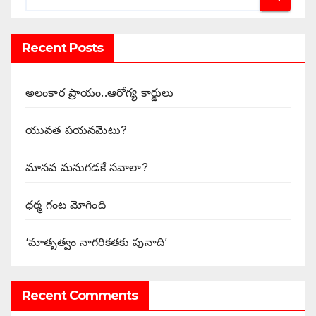
Recent Posts
అలంకార ప్రాయం..ఆరోగ్య కార్డులు
యువత పయనమెటు?
మానవ మనుగడకే సవాలా?
ధర్మ గంట మోగింది
‘మాతృత్వం నాగరికతకు పునాది’
Recent Comments