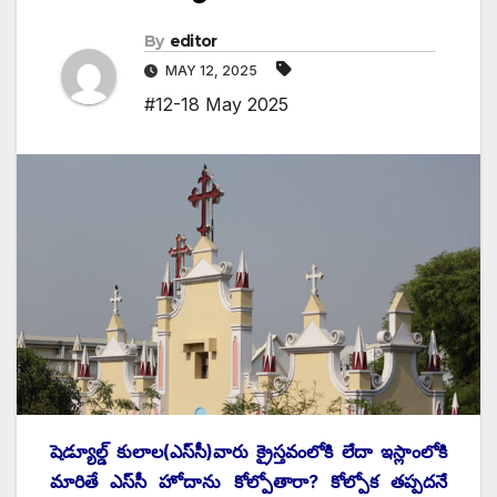
By
editor
MAY 12, 2025
#12-18 May 2025
షెడ్యూల్డ్ ‌కులాల(ఎస్‌సీ)వారు క్రైస్తవంలోకి లేదా ఇస్లాంలోకి
మారితే ఎస్‌సీ హోదాను కోల్పోతారా? కోల్పోక తప్పదనే