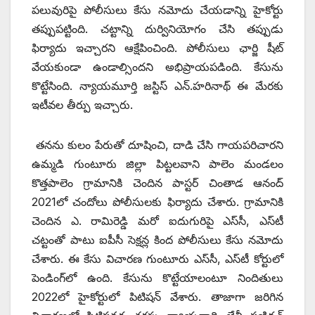
పలువురిపై పోలీసులు కేసు నమోదు చేయడాన్ని హైకోర్టు
తప్పుపట్టింది. చట్టాన్ని దుర్వినియోగం చేసి తప్పుడు
ఫిర్యాదు ఇచ్చారని ఆక్షేపించింది. పోలీసులు ఛార్జి షీట్‌
‌వేయకుండా ఉండాల్సిందని అభిప్రాయపడింది. కేసును
కొట్టేసింది. న్యాయమూర్తి జస్టిస్‌ ఎన్‌.‌హరినాథ్‌ ఈ ‌మేరకు
ఇటీవల తీర్పు ఇచ్చారు.
తనను కులం పేరుతో దూషించి, దాడి చేసి గాయపరిచారని
ఉమ్మడి గుంటూరు జిల్లా పిట్టలవాని పాలెం మండలం
కొత్తపాలెం గ్రామానికి చెందిన పాస్టర్‌ ‌చింతాడ ఆనంద్‌
2021లో చందోలు పోలీసులకు ఫిర్యాదు చేశారు. గ్రామానికి
చెందిన ఎ. రామిరెడ్డి మరో ఐదుగురిపై ఎస్‌సీ, ఎస్‌టీ
చట్టంతో పాటు ఐపీసీ సెక్షన్ల కింద పోలీసులు కేసు నమోదు
చేశారు. ఈ కేసు విచారణ గుంటూరు ఎస్‌సీ, ఎస్‌టీ కోర్టులో
పెండింగ్‌లో ఉంది. కేసును కొట్టేయాలంటూ నిందితులు
2022లో హైకోర్టులో పిటిషన్‌ ‌వేశారు. తాజాగా జరిగిన