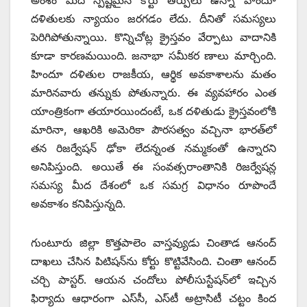
అంశం మీద స్పష్టమైన కోర్టు తీర్పులు ఉన్నా హిందూ
దళితులకు న్యాయం జరగడం లేదు. దీనితో సమస్యలు
పెరిగిపోతున్నాయి. కొన్నిచోట్ల క్రైస్తవం వేర్పాటు వాదానికి
కూడా కారణమయింది. జనాభా సమీకర ణాలు మార్చింది.
హిందూ దళితుల రాజకీయ, ఆర్థిక అవకాశాలను మతం
మారినవారు తన్నుకు పోతున్నారు. ఈ వ్యవహారం ఎంత
యాంత్రికంగా తయారయిందంటే, ఒక దళితుడు క్రైస్తవంలోకి
మారినా, ఆఖరికి అమెరికా పౌరసత్వం వచ్చినా భారత్‌లో
తన రిజర్వేషన్‌ ‌ఢోకా లేదన్నంత నమ్మకంతో ఉన్నారని
అనిపిస్తుంది. అయితే ఈ సంవత్సరాంతానికి రిజర్వేషన్ల
సమస్య మీద దేశంలో ఒక సమగ్ర విధానం రూపొందే
అవకాశం కనిపిస్తున్నది.
గుంటూరు జిల్లా కొత్తపాలెం వాస్తవ్యుడు చింతాడ ఆనంద్‌
‌దాఖలు చేసిన పిటిషన్‌ను కోర్టు కొట్టివేసింది. చింతా ఆనంద్‌
‌చర్చి పాస్టర్‌. ఆయన చందోలు పోలీసుస్టేషన్‌లో ఇచ్చిన
ఫిర్యాదు ఆధారంగా ఎస్‌సీ, ఎస్‌టీ అట్రాసిటీ చట్టం కింద