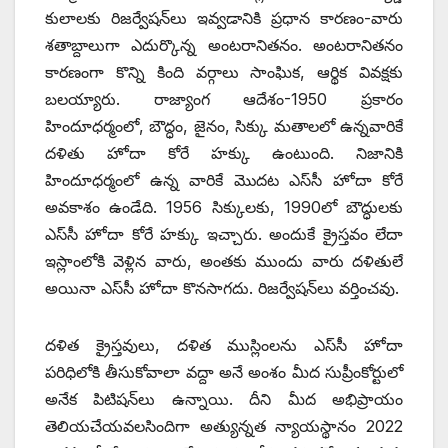
‌కులాలకు రిజర్వేషన్‌లు ఇవ్వడానికి ప్రధాన కారణం-వారు
శతాబ్దాలుగా ఎదుర్కొన్న అంటరానితనం. అంటరానితనం
కారణంగా కొన్ని కింది వర్గాలు సాంఘిక, ఆర్థిక వివక్షకు
బలయ్యారు. రాజ్యాంగ ఆదేశం-1950 ప్రకారం
హిందూధర్మంలో, బౌద్ధం, జైనం, సిక్కు మతాలలో ఉన్నవారికే
దళితు హోదా కోరే హక్కు ఉంటుంది. నిజానికి
హిందూధర్మంలో ఉన్న వారికే మొదట ఎస్‌సీ హోదా కోరే
అవకాశం ఉండేది. 1956 సిక్కులకు, 1990లో బౌద్ధులకు
ఎస్‌సీ హోదా కోరే హక్కు ఇచ్చారు. అందుకే క్రైస్తవం లేదా
ఇస్లాంలోకి వెళ్లిన వారు, అంతకు ముందు వారు దళితులే
అయినా ఎస్‌సీ హోదా కొనసాగదు. రిజర్వేషన్‌లు వర్తించవు.
దళిత క్రైస్తవులు, దళిత ముస్లింలను ఎస్‌సీ హోదా
పరిధిలోకి తీసుకోవాలా వద్దా అనే అంశం మీద సుప్రీంకోర్టులో
అనేక పిటిషన్‌లు ఉన్నాయి. దీని మీద అభిప్రాయం
తెలియచేయవలసిందిగా అత్యున్నత న్యాయస్థానం 2022