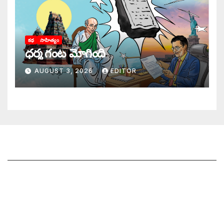
కథ
సాహిత్యం
ధర్మ గంట మోగింది
AUGUST 3, 2026
EDITOR
జాగృతి గురించి
సంప్రదించండి
మీ ఆర్టికల్ ని పంపించండి