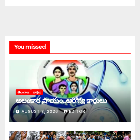
You missed
తెలంగాణ
వార్తలు
అలంకార ప్రాయం..ఆరోగ్య కార్డులు
AUGUST 3, 2026
EDITOR