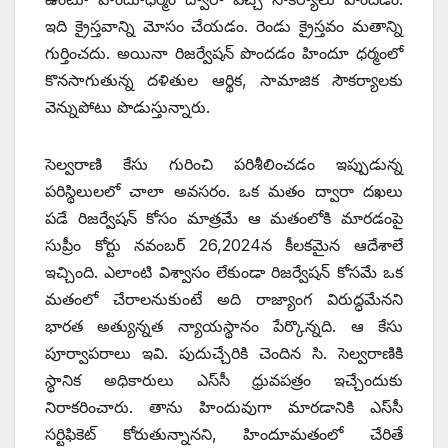
ఇది క్రైస్తవాన్ని మోసం చేయడం. రెండు క్రైస్తవం మతాన్ని
గుర్తించదు. అయినా రిజర్వేషన్‌ ‌పొందడం హిందూ ధర్మంలో
కొనసాగుతున్న దళితుల ఆర్థిక, సామాజిక సౌకర్యాలకు
వెన్నుపోటు పొడుస్తున్నారు.
సెల్వరాణి కేసు గురించి పరిశీలించడం ఇప్పుడున్న
పరిస్థిలులలో చాలా అవసరం. ఒక మతం ద్వారా దఖలు
పడే రిజర్వేషన్‌ ‌కోసం మాత్రమే ఆ మతంలోకి మారడంపై
సుప్రీం కోర్టు నవంబర్‌ 26,2024న కీలకమైన ఆదేశాలే
ఇచ్చింది. ఎలాంటి విశ్వాసం లేకుండా రిజర్వేషన్‌ ‌కోసమే ఒక
మతంలో చేరాలనుకుంటే అది రాజ్యాంగ విరుద్ధమేనని
భారత అత్యున్నత న్యాయస్థానం పేర్కొన్నది. ఆ కేసు
పూర్వాపరాలు ఇవి. పుదుచ్చేరికి చెందిన సి. సెల్వరాణికి
స్థానిక అధికారులు ఎస్‌సీ ధ్రువపత్రం ఇచ్చేందుకు
నిరాకరించారు. తాను హిందువుగా మారడానికి ఎస్‌సీ
సర్టిఫికెట్‌ ‌కోరుతున్నానని, హిందూమతంలో చేరితే