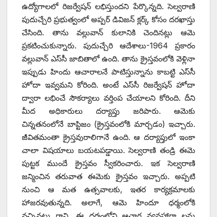
ఉద్యోగాలలో రిజర్వేషన్‌ ‌లభిస్తుందని పేర్కొన్నది. సెల్వరాణి
పుదుచ్చేరి ప్రభుత్వంలో అప్పర్‌ ‌డివిజన్‌ ‌క్లర్క్ ‌కోసం దరఖాస్తు
చేసింది. తాను వల్లువాన్‌ ‌కులానికి చెందినట్లు ఆమె
ప్రకటించుకున్నారు. పుదుచ్చేరి ఆదేశాలు-1964 ప్రకారం
వల్లువాన్‌ ఎస్‌సీ జాబితాలో ఉంది. తాను క్రైస్తవంలోకి వెళ్లినా
ఇప్పుడు హిందు ఆచారాలనే పాటిస్తున్నాను కాబట్టి ఎస్‌సీ
హోదా ఇవ్వమని కోరింది. అంటే ఎస్‌సీ రిజర్వేషన్‌ ‌హోదా
ద్వారా లభించే సౌకర్యాలు వర్తింప చేయాలని కోరింది. దీని
మీద అధికారులు దర్యాప్తు జరిపారు. ఆమెకు
చిన్నతనంలోనే బాప్టిజం (క్రైస్తవంలోకి మార్చడం) ఇచ్చారు.
జీవితమంతా క్రైస్తవురాలిగానే ఉంది. ఆ దర్యాప్తులో ఇంకా
చాలా విషయాలు బయటపడ్డాయి. సెల్వరాణి తండ్రి ఈమె
పుట్టక ముందే క్రైస్తవం స్వీకరించారు. ఇక సెల్వరాణి
జన్మించిన తరువాత ఈమెకు క్రైస్తవం ఇచ్చారు. అప్పటి
నుంచి ఆ మత ఉత్సవాలకు, ఇతర కార్యక్రమాలకు
హాజరవుతున్నది. అలాగే, ఆమె హిందూ ధర్మంలోకి
వచ్చినట్టు గాని, ఈ ధర్మంలోని ఆచార వ్యవహారా లను