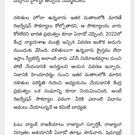
మద్రాసు హైకోర్టు తీర్పును సమర్థించింది.
దళితుల హోదా ఉన్నవారు ఇతర మతాలలోకి మారితే
రిజర్వేషన్‌ ‌సౌకర్యాలు కోల్పోతారని, ఆ సౌకర్యాలను వారు
కోరలేరని భారత ప్రభుత్వం కూడా ఏనాడో చెప్పింది. 2022లో
కేంద్ర న్యాయశాఖ మంత్రి ఇచ్చిన వివరణ ఇంకొక అడుగు
ముందుకు వేసింది. దళితులుగా ఉన్నవారు క్రైస్తవం లేదా
ఇస్లాం స్వీకరిస్తే అలాంటి వారు ఎస్‌సీ నియోజకవర్గాల నుంచి
పోటీ చేయడానికి అనర్హులని ఆయన వివరణ ఇచ్చారు.
నిజానికి హిందూధర్మం నుంచి ఇతర మతాలలోకి మారిన
దళితుల పరిస్థితి గురించి అధ్యయనం చేయడానికి కేంద్ర
ప్రభుత్వం ఒక సంఘాన్ని కూడా నియమించింది. అంటే
రిజర్వేషన్‌ ‌సౌకర్యాల పరంగా వీరికి ఎలాంటి విధానం
అమలు చేయాలన్నదే ఆ కమిటీ బాధ్యత.
ఓటు బ్యాంక్‌ ‌రాజకీయాలు రాజ్యాంగ స్ఫూర్తికీ, రాజ్యాంగ
నిర్మాతల ఆశయానికీ ఏనాడో తూట్లు పొడిచారు. షెడ్యూల్డ్