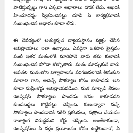
పాటిస్తున్నట్టు గాని ఎక్కడా ఆధారాలు దొరక లేదు. ఆఖరికి
హిందూధర్మం స్వీకరించినట్టు చూపే ఏ కార్యక్రమానికి
సంబంధించిన ఆధారం కూడా లేదు.
ఈ నేపథ్యంలో అత్యున్నత న్యాయస్థానం వ్యక్తం చేసిన
అభిప్రాయాలు ఇలా ఉన్నాయి. ఎవరైనా ఒకసారి క్రైస్తవం
వంటి ఇతర మతంలోకి మారిపోతే వారు తమ కులానికి
సంబంధించిన హోదా కోల్పోతారు. మతం మార్చుకునే వారు
అవతలి మతంలోని విశ్వాసాలను పరిగణనలోనికి తీసుకుని
మారాలి గాని, అదిచ్చే సౌకర్యాల కోసం కాకూడదు అని
కూడా సుప్రీంకోర్టు అభిప్రాయపడింది. మత మార్పిడి కేవలం
రిజర్వేషన్‌ ‌సౌకర్యాలు పొందడం కోసం కాకూడదని
కుండబద్దలు కొట్టినట్టు చెప్పింది. కులంద్వారా వచ్చే
సౌకర్యాలు పొందడానికి నకిలీ ప్రకటనలు, పత్రాలు చేయడం
రాజ్యాంగ విరుద్ధమని కోర్టు చెప్పింది. అంతేకాకుండా,
రిజర్వేషన్‌లు ఏ వర్గం ప్రయోజనం కోసం ఉద్దేశించారో, ఏ