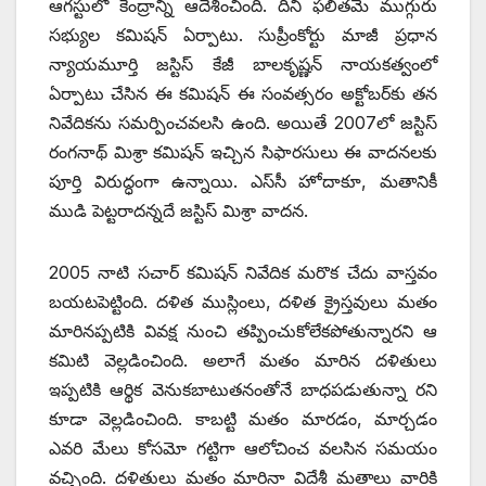
ఆగస్టులో కేంద్రాన్ని ఆదేశించింది. దీని ఫలితమే ముగ్గురు
సభ్యుల కమిషన్‌ ఏర్పాటు. సుప్రీంకోర్టు మాజీ ప్రధాన
న్యాయమూర్తి జస్టిస్‌ ‌కేజీ బాలకృష్ణన్‌ ‌నాయకత్వంలో
ఏర్పాటు చేసిన ఈ కమిషన్‌ ఈ ‌సంవత్సరం అక్టోబర్‌కు తన
నివేదికను సమర్పించవలసి ఉంది. అయితే 2007లో జస్టిస్‌
‌రంగనాథ్‌ ‌మిశ్రా కమిషన్‌ ఇచ్చిన సిఫారసులు ఈ వాదనలకు
పూర్తి విరుద్ధంగా ఉన్నాయి. ఎస్‌సీ హోదాకూ, మతానికీ
ముడి పెట్టరాదన్నదే జస్టిస్‌ ‌మిశ్రా వాదన.
2005 నాటి సచార్‌ ‌కమిషన్‌ ‌నివేదిక మరొక చేదు వాస్తవం
బయటపెట్టింది. దళిత ముస్లింలు, దళిత క్రైస్తవులు మతం
మారినప్పటికి వివక్ష నుంచి తప్పించుకోలేకపోతున్నారని ఆ
కమిటి వెల్లడించింది. అలాగే మతం మారిన దళితులు
ఇప్పటికి ఆర్థిక వెనుకబాటుతనంతోనే బాధపడుతున్నా రని
కూడా వెల్లడించింది. కాబట్టి మతం మారడం, మార్చడం
ఎవరి మేలు కోసమో గట్టిగా ఆలోచించ వలసిన సమయం
వచ్చింది. దళితులు మతం మారినా విదేశీ మతాలు వారికి