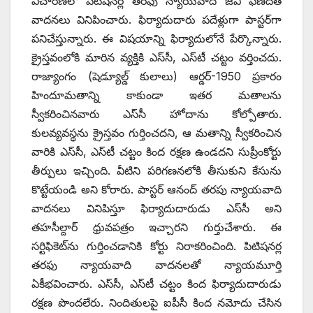
విచారణలో పిటిషనర్ల తరఫు న్యాయవాది జేవీ ఫణిదత్‌
‌వాదనలు వినిపించారు. ఫిర్యాదుదారు పదేళ్లుగా పాస్టర్‌గా
పనిచేస్తున్నారు. ఈ విషయాన్ని ఫిర్యాదులోనే పేర్కొన్నారు.
క్రైస్తవంలోకి మారిన వ్యక్తికి ఎస్‌సీ, ఎస్‌టీ చట్టం వర్తించదు.
రాజ్యాంగం (షెడ్యూల్డ్ ‌కులాలు) ఆర్డర్‌-1950 ‌ప్రకారం
హిందూమతాన్ని కాకుండా ఇతర మతాలను
స్వీకరించినవారు ఎస్‌సీ హోదాను కోల్పోతారు.
కులవ్యవస్థను క్రైస్తవం గుర్తించదని, ఆ మతాన్ని స్వీకరించిన
వారికి ఎస్‌సీ, ఎస్‌టీ చట్టం కింద రక్షణ ఉండదని సుప్రీంకోర్టు
తీర్పులు ఇచ్చింది. వీటిని పరిగణనలోకి తీసుకుని కేసును
కొట్టేయండి అని కోరారు. పాస్టర్‌ ఆనంద్‌ ‌తరపు న్యాయవాది
వాదనలు వినిపిస్తూ ఫిర్యాదుదారుడు ఎస్‌సీ అని
తహసీల్దార్‌ ‌ధ్రువపత్రం ఇచ్చారని గుర్తుచేశారు. ఈ
సర్టిఫికెట్‌ను గుర్తించడానికి కోర్టు నిరాకరించింది. పిటిషనర్ల
తరఫు న్యాయవాది వాదనలతో న్యాయమూర్తి
ఏకీభవించారు. ఎస్‌సీ, ఎస్‌టీ చట్టం కింద ఫిర్యాదుదారుడు
రక్షణ పొందలేరు. నిందితులపై ఐపీసీ కింద నమోదు చేసిన