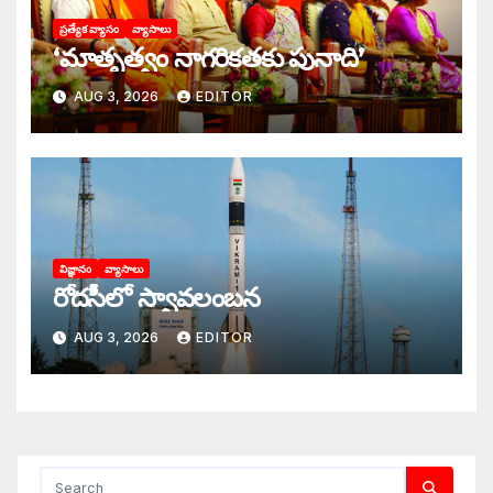
ప్రత్యేక వ్యాసం
వ్యాసాలు
‘మాతృత్వం నాగరికతకు పునాది’
AUG 3, 2026
EDITOR
విజ్ఞానం
వ్యాసాలు
రోదసీలో స్వావలంబన
AUG 3, 2026
EDITOR