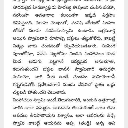
సోదరులైన హిరణ్యాక్షుడు హిరణ్య కశిపులని చంపిన వరహా,
నరసింహ అవతారాల కలయికగా ఇక్కడి విగ్రహం
కనిపిస్తుంది. వరాహ మొఖంతో, మనిషి శరీరంతో సింహం
తోకతో వరాహ నరసింహస్వామి ఉంటారు. ఉగ్రమూర్తి
అయిన స్వామివారి రూపాన్ని భక్తులు తట్టుకోలేరు. కాబట్టి
నిత్యం వారు చందనంతో కప్పివేయబడతారు. సంపెంగ
పూలతోనూ, పనస చెట్లతోనూ నిండిన సింహాచలం కొండ
మీద అడుగు పెట్టగానే దివ్యమైన అనుభూతి,
కలుగుతుందని భక్తుల భావన. స్వామివారి అనుగ్రహ
మహిమో, వారి మీద ఉండే చందనం మహిమోకానీ
గర్భగుడిలోకి ప్రవేశించగానే మండు వేసవిలో సైతం ఒళ్లు
చల్లబడి పోతుందని చెబుతారు.
సింహాచలం స్వామి అంటే తెలుగువారికి, అందున ఉత్తరాంధ్ర
వారికి చాలా నమ్మకం. ఆయనను తలచుకుంటే చాలు తమ
ఆపదలు తీరిపోతాయని విశ్వాసం. అలా ఆపదలను తీర్చే
స్వామి కాబట్టే ఆయనను అప్ప (తండ్రి) అన్న అని