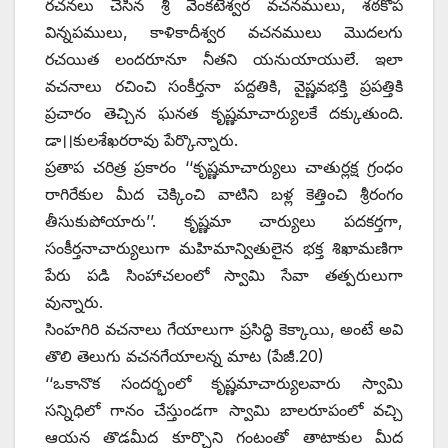
రచనలు చేసిన శ్రీ వేంకటేశ్వర వచనములు, శఠకోప
విన్నపములు, కాళికాదీశ్వర వచనములు మొదలగు
రచయిత లందరూనూ నీతని యనుయాయులే. ఇలా
వచనాలు రచించి సంకీర్తనా పద్దతికి, వైష్ణవభక్తి ప్రపత్తికి
ప్రచారం తెచ్చిన ఘనత కృష్ణమాచార్యులకే దక్కుతుంది.
డా।।కులశేఖరరావు పేర్కొన్నారు.
ప్రతాప చరిత్ర ప్రకారం ‘‘కృష్ణమాచార్యులు చాతుర్లక్ష గ్రంధం
రాగిరేకుల మీద చెక్కించి వాటిని బళ్ల కెత్తించి శ్రీరంగం
తీసుకుపోయారు’’. కృష్ణమా చార్యులు పదకర్తగా,
సంకీర్తనాచార్యులుగా మహిమాన్వితులైన భక్త శిఖామణిగా
పేరు పడి సింహాచలంలో స్వామి సేవా తత్పరులుగా
వున్నారు.
సింహగిరి వచనాలు గేయాలుగా ప్రసిద్ధి కెక్కాయి, అంటే అవి
తొలి తెలుగు వచనగేయాలన్న మాట (పేజీ.20)
‘‘ఒకానొక సందర్భంలో కృష్ణమాచార్యులవారు స్వామి
సన్నిధిలో గానం చేస్తుండగా స్వామి బాలరూపంలో వచ్చి
ఆయన తొడమీద కూర్చొని గంటంతో తాటాకుల మీద