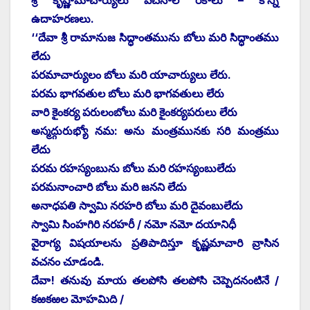
శ్రీ ‌కృష్ణామాచార్యులు వచనాల రకాలు – కొన్ని
ఉదాహరణలు.
‘‘దేవా శ్రీ రామానుజ సిద్ధాంతమును బోలు మరి సిద్ధాంతము
లేదు
పరమాచార్యులం బోలు మరి యాచార్యులు లేరు.
పరమ భాగవతుల బోలు మరి భాగవతులు లేరు
వారి కైంకర్య పరులంబోలు మరి కైంకర్యపరులు లేరు
అస్మద్గురుభ్యో నమ: అను మంత్రమునకు సరి మంత్రము
లేదు
పరమ రహస్యంబును బోలు మరి రహస్యంబులేదు
పరమనాంచారి బోలు మరి జనని లేదు
అనాధపతి స్వామి నరహరి బోలు మరి దైవంబులేదు
స్వామి సింహగిరి నరహరీ / నమో నమో దయానిధీ
వైరాగ్య విషయాలను ప్రతిపాదిస్తూ కృష్ణమాచారి వ్రాసిన
వచనం చూడండి.
దేవా! తనువు మాయ తలపోసి తలపోసి చెప్పెదనంటినే /
కఱకఱల మోహమిది /