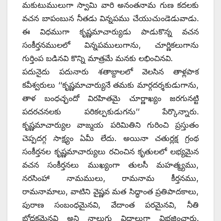
మకుటుములుగా స్వామి వారి అనంతనామ గుణ కదలకు
వచన బాపంబున నీతడు విన్నపము చేయుచుండెడువాడు.
ఈ విధముగా కృష్ణమాచార్యుడు పాడుకొన్న వచన
సంకీర్తనములలో విన్నపములుగాను, చూర్ణికలుగాను
గుర్తింప బడినవి కొన్ని మాత్రమే మనకు లభించినవి.
పదునైదు పదునారు శతాబ్దాలలో వెలసిన తాళ్లపాక
కవీశ్వరులు ‘‘కృష్ణమాచార్యునే తమకు మార్గదర్శకుడుగాను,
తాళ బంధచ్ఛందో విరహితమై చూర్ణాఖ్యం జరగునట్టి
పదరచనలకు పరికల్పకుడుగను’’ పేర్కొన్నారు.
కృష్ణమాచార్యుల వాఙ్మయ పరిమితిని గురించి ప్రస్తుతం
చెప్పదగ్గ సాక్ష్యం ఏమీ లేదు. అయినా చతుర్లక్ష గ్రంథ
సంకీర్తనల కృష్ణమాచార్యులు రచించిన కృతులలో లభ్యమైన
వచన సంకీర్తనలు ముఖ్యంగా తులసీ మహత్మ్యము,
నరసింహా నామములు, రామనామ కీర్తనము,
రామనామాలు, వాటిని వైష్ణవ మత సిద్ధాంత ప్రతిపాదకాలు,
పురాణ సంబంధమైనవి, వేదాంత పరమైనవి, నీతి
బోధకమైనవి అని నాలుగు విధాలుగా విభజించారు.