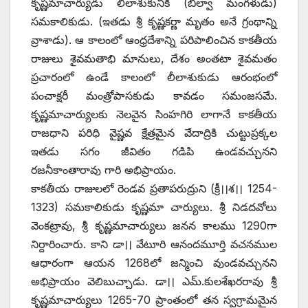
కృష్ణమాచార్యుడు లీలాశుకునికి (బిల్వా మంగళుడు)
సమకాలికుడు. (ఇతడు శ్రీ కృష్ణకర్ణా మృతం అనే గ్రంథాన్ని
వ్రాశాడు). ఆ కాలంలో ఆంధ్రదేశాన్ని పరిపాలించిన కాకతీయ
రాజులు శైవమతాభి మానులు, దేశం అంతటా శైవమతం
ప్రచారంలో ఉండే కాలంలో లీలాశుకుడు ఆరంభంలో
పంచాక్షరీ మంత్రోపాసకుడు కావడం సమంజసమే.
కృష్ణమాచార్యులకు నెలవైన సింహగిరి లాగానే కాకతీయ
రాజధాని పరిధి వైష్ణవ క్షేత్రమైన వేదాద్రికి చుట్టుప్రక్కల
ఇతడు సగం జీవితం గడిపి ఉండవచ్చునని
రజనీకాంతారావు గారి అభిప్రాయం.
కాకతీయ రాజులలో రెండవ ప్రతాపరుద్రుని (క్రీ।।శ।। 1254-
1323) సమకాలికుడు కృష్ణమా చార్యులు. శ్రీ నిడదవోలు
వెంకట్రావు, శ్రీ కృష్ణమాచార్యులు జనన కాలము 1290గా
నిర్దారించారు. కాని డా।। వేటూరి ఆనందమూర్తి వచనముల
ఆధారంగా ఆయన 1268లో జన్మించి వుండవచ్చునని
అభిప్రాయం వెలిబుచ్చాడు. డా।। ఎమ్‌.‌కులశేఖరరావు శ్రీ
కృష్ణమాచార్యులు 1265-70 ప్రాంతంలో తన స్వగ్రామమైన