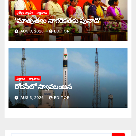
ప్రత్యేక వ్యాసం
వ్యాసాలు
‘మాతృత్వం నాగరికతకు పునాది’
AUG 3, 2026
EDITOR
విజ్ఞానం
వ్యాసాలు
రోదసీలో స్వావలంబన
AUG 3, 2026
EDITOR