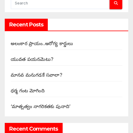
Recent Posts
అలంకార ప్రాయం..ఆరోగ్య కార్డులు
యువత పయనమెటు?
మానవ మనుగడకే సవాలా?
ధర్మ గంట మోగింది
‘మాతృత్వం నాగరికతకు పునాది’
Recent Comments