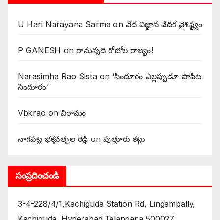
U Hari Narayana Sarma
on
వేద విజ్ఞాన వేదిక వైశిష్ట్యం
P GANESH
on
‌రానున్నది రోబోల రాజ్యం!
Narasimha Rao Sista
on
‘సిందూరం ఎల్లప్పుడూ పాపిట
సిందూరం’
Vbkrao
on
విరామం
నాగపట్ల భక్తవత్సల రెడ్డి
on
పుత్తూరు కట్టు
సంప్రదించండి
3-4-228/4/1,Kachiguda Station Rd, Lingampally,
Kachiguda, Hyderabad,Telangana 500027