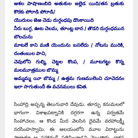
ఆశల పాషాణంబిది అతుకుల జల్లెడ యిది/తన బ్రతుకు
కొరకు పోరాడి పోరాడి/
యొరులం జెఱ చెడు దుర్గంధపు డొంకాయిది
నీరు బుగ్గ, ఊట చెలమ, తూంట్ల బాన / తొడరి దుర్గంధమున
బొలచును
మాటలే కాని మణి యెందును బసలేదు / నోటను మురికి,
దంతంబుల పాచి,
చెవులోని గుల్మి, చెట్టల కొంప, / మూటగట్టు కొన్న
మలమూత్రముల బొమ్మ
అమ్మమ్మ యీ బొమ్మ / ఉత్తమ గుణములెంచి చూచెదనం
ఇలా సాగుతుందీ ఈ వచనములు కవిత.
సింహాద్రి అప్పన్న తెలుగువారి దేవుడు. తూర్పు కనుమలలో
భాగంగా విశాఖపట్నానికి దగ్గరగా ఉన్న పర్వతమే
సింహాచలం. ఆ కొండ మీద వెలసిన దైవమే వరహాలక్ష్మీ
నరసింహస్వామి. ఈ ఆలయంలోని మూల విరాట్టును
సాక్షాత్తూ ఆ ప్రహ్లాదుడే ప్రతిష్టించాడని చెబుతారు. రాక్షస