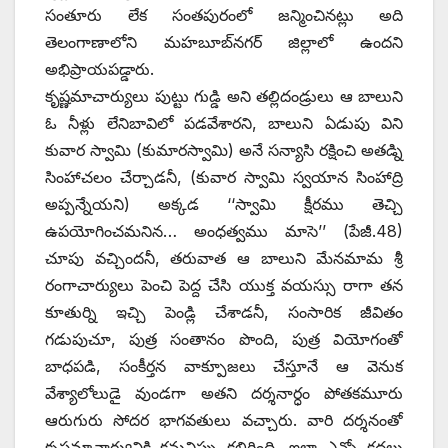
సంతూరు లేక సంతపురంలో జన్మించినట్లు అది
తెలంగాణాలోని మహబూబ్‌నగర్‌ ‌జిల్లాలో ఉందని
అభిప్రాయపడ్డారు.
కృష్ణమాచార్యులు పుట్టు గుడ్డి అని తల్లిదండ్రులు ఆ బాలుని
ఓ నీళ్లు లేనిబావిలో పడవేశారని, బాలుని ఏడుపు విని
కువార స్వామి (కుమారస్వామి) అనే సన్యాసి రక్షించి అతడ్ని
సింహాచలం చేర్చాడనీ, (కువార స్వామి స్వయాన సింహాద్రి
అప్పన్నేయని) అక్కడ ‘‘స్వామి క్షీరము తెచ్చి
ఉపయోగించమనిన… అంధత్వము మాసె’’ (పేజీ.48)
చూపు వచ్చిందనీ, తరువాత ఆ బాలుని మేనమామ శ్రీ
రంగాచార్యులు పెంచి పెద్ద చేసి యుక్త వయస్సు రాగా తన
కూతుర్ని ఇచ్చి పెండ్లి చేశాడనీ, సంసారిక జీవితం
గడుపుచూ, పుత్ర సంతానం పొంది, పుత్ర వియోగంతో
బాధపడి, సంకీర్తన వాక్పూజలు చేస్తూనే ఆ వెనుక
వేశ్యాలోలుడై వుండగా అతని దర్శనార్ధం పోతకమూరు
ఆరుగురు సోదర భాగవతులు వచ్చారు. వారి దర్శనంతో
కృష్ణమాచార్యునికి కనువిప్పు కలిగింది. ఇలా ఎన్నో కథలు