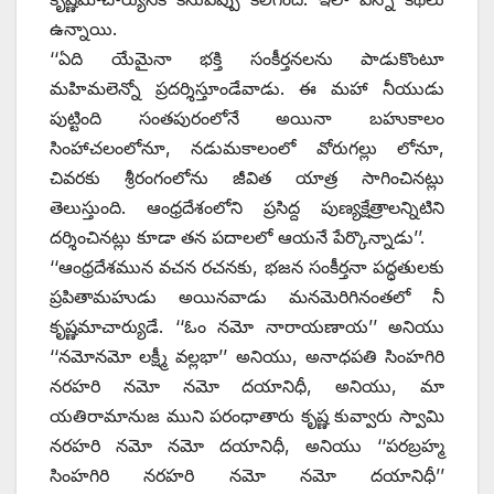
ఉన్నాయి.
‘‘ఏది యేమైనా భక్తి సంకీర్తనలను పాడుకొంటూ
మహిమలెన్నో ప్రదర్శిస్తూండేవాడు. ఈ మహా నీయుడు
పుట్టింది సంతపురంలోనే అయినా బహుకాలం
సింహాచలంలోనూ, నడుమకాలంలో వోరుగల్లు లోనూ,
చివరకు శ్రీరంగంలోను జీవిత యాత్ర సాగించినట్లు
తెలుస్తుంది. ఆంధ్రదేశంలోని ప్రసిద్ద పుణ్యక్షేత్రాలన్నిటిని
దర్శించినట్లు కూడా తన పదాలలో ఆయనే పేర్కొన్నాడు’’.
‘‘ఆంధ్రదేశమున వచన రచనకు, భజన సంకీర్తనా పద్ధతులకు
ప్రపితామహుడు అయినవాడు మనమెరిగినంతలో నీ
కృష్ణమాచార్యుడే. ‘‘ఓం నమో నారాయణాయ’’ అనియు
‘‘నమోనమో లక్ష్మీ వల్లభా’’ అనియు, అనాధపతి సింహగిరి
నరహరి నమో నమో దయానిధీ, అనియు, మా
యతిరామానుజ ముని పరంధాతారు కృష్ణ కువ్వారు స్వామి
నరహరి నమో నమో దయానిధీ, అనియు ‘‘పరబ్రహ్మ
సింహగిరి నరహరి నమో నమో దయానిధీ’’