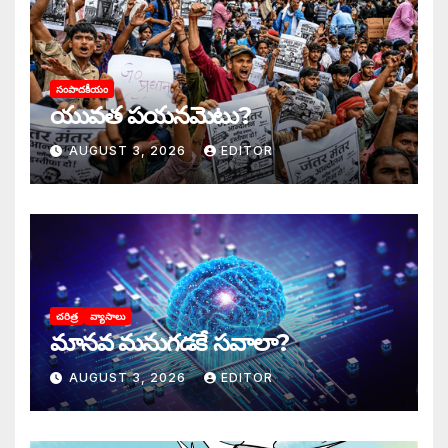
సంపాదకీయం
యువత పయనమెటు?
AUGUST 3, 2026
EDITOR
చరిత్ర
వ్యాసాలు
మానవ మనుగడకే సవాలా?
AUGUST 3, 2026
EDITOR