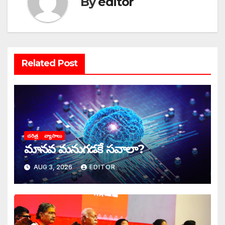
By
editor
Related Post
చరిత్ర
వ్యాసాలు
మానవ మనుగడకే సవాలా?
AUG 3, 2026
EDITOR