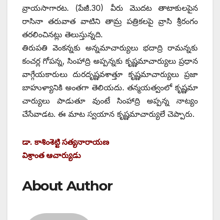
వ్రాయసాగారట. (పేజీ.30) వీరు మొదట తాటాకులపైన
రాసినా తరువాత వాటిని తామ్ర పత్రికలపై వ్రాసి శ్రీరంగం
తరలించినట్లు తెలుస్తున్నది.
తిరుపతి వెంకన్నకు అన్నమాచార్యులు భదాద్రి రామన్నకు
కంచర్ల గోపన్న, సింహాద్రి అప్పన్నకు కృష్ణమాచార్యులు ప్రధాన
వాగ్గేయకారులు దురదృష్ణవశాత్తూ కృష్ణమాచార్యులు ప్రజా
బాహుళ్యానికి అంతగా తెలియదు. తన్మయత్వంలో కృష్ణమా
చార్యులు పాడుతూ వుంటే సింహాద్రి అప్పన్న నాట్యం
చేసేవాడట. ఈ మాట స్వయాన కృష్ణమాచార్యులే చెప్పారు.
డా. కాశింశెట్టి సత్యనారాయణ
విశ్రాంత ఆచార్యుడు
About Author