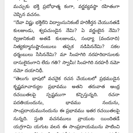
మచ్చుకు భక్తి ప్రబోధాత్మ కంగా, వర్ణవ్యవస్థా రహితంగా
చెప్పిన వచనం.
‘‘దేవా విష్ణు భక్తిలేని విద్వాంసునికంటే హరికీర్తన చేయునతడే
కులజుండు, శ్వపచుండైన నేమి? ఏ వర్ణంబైన నేమి?
ద్విజునికంటె అతడే కులజుండు, సంధ్యా (వందనాది)
నిత్యకర్మానుష్టానంబులు తప్పక నడిపిననేమి? సకల
ధర్మంబులు సేసిననేమి? మా సింహగిరి నరహరిదాసులకు
దాసులైనంగాని లేదు గతి? స్వామీ! సింహగిరి నరహరీ నమో
నమో దయానిధీ.
‘‘తెలుగు భాషలో వచనైక రచన చేయుటలో ప్రథముడైన
కృష్ణమాచార్యుల ప్రభావము అతని తరువాత ఆంధ్ర
రచయితలపై స్పష్టముగా కన్పిస్తున్నది. రచనా
పదతియందును, భావము నందును,
సాంప్రదాయమునందును ఈ ప్రభావము ఇతర రచయితలపై
నున్నది. స్తుతి వచనములు వ్రాయుట యిందితడే
యగ్రగామి యగుట వలన ఈ సాంప్రదాయమును పాటించి