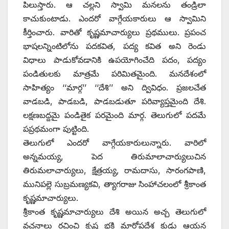
పిలుస్తారు. ఆ చల్లని స్వామి మనలను తండ్రిలా
కాచుకుంటాడు. ఎందరో వాగ్గేయకారులు ఆ స్వామిని
కీర్తించారు. వారితో కృష్ణమాచార్యులు ప్రథములు. ప్రపంచ
భాషలన్నింటిలోను పదకవిత, పద్య కవిత అని రెండు
విధాలు పాడుకోవడానికి ఉపయోగించేది పదం, పద్యం
పండితులకు మాత్రమే పరిమితమైంది. మనదేశంలో
సాహిత్యం ‘‘మార్గ’’ ‘‘దేశి’’ అని ద్వివిధం. ప్రజలచేత
వాడబడి, పాడబడి, పాడబడుతూ పరివ్యాప్తమైంది దేశి.
లక్షణబద్దమై పండితైక పరమైంది మార్గ. తెలుగులో పదమే
పప్రథమంగా పుట్టింది.
తెలుగులో ఎందరో వాగ్గేయకారులున్నారు. వారిలో
అన్నమయ్య, పెద తిరుమాలాచార్యులుచిన
తిరుమలాచార్యులు, క్షేత్రయ్య, రామదాసు, సారంగపాణి,
మునిపల్లె సుబ్రమణ్యకవి, త్యాగరాజు సింహాచలంలో శ్రీకాంత
కృష్ణమాచార్యులు.
శ్రీకాంత కృష్ణమాచార్యులు దేశి అయిన అచ్చ తెలుగులో
వచనాలు రచించి కృష్ణ భక్తి మార్గోపదేశ కుడు ఆయన