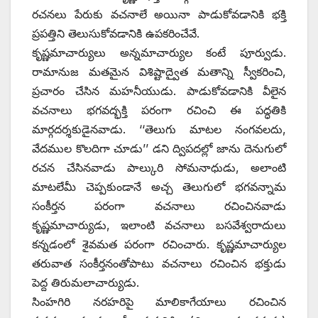
రచనలు పేరుకు వచనాలే అయినా పాడుకోవడానికి భక్తి
ప్రపత్తిని తెలుసుకోవడానికి ఉపకరించేవే.
కృష్ణమాచార్యులు అన్నమాచార్యుల కంటే పూర్వుడు.
రామానుజ మతమైన విశిష్టాద్వైత మతాన్ని స్వీకరించి,
ప్రచారం చేసిన మహనీయుడు. పాడుకోవడానికి వీలైన
వచనాలు భగవద్భక్తి పరంగా రచించి ఈ పద్ధతికి
మార్గదర్శకుడైనవాడు. ‘‘తెలుగు మాటల నంగవలదు,
వేదముల కొలదిగా చూడు’’ డని ద్విపదల్లో జాను దెనుగులో
రచన చేసినవాడు పాల్కురి సోమనాధుడు, అలాంటి
మాటలేమీ చెప్పకుండానే అచ్చ తెలుగులో భగవన్నామ
సంకీర్తన పరంగా వచనాలు రచించినవాడు
కృష్ణమాచార్యుడు, ఇలాంటి వచనాలు బసవేశ్వరాదులు
కన్నడంలో శైవమత పరంగా రచించారు. కృష్ణమాచార్యుల
తరువాత సంకీర్తనంతోపాటు వచనాలు రచించిన భక్తుడు
పెద్ద తిరుమలాచార్యుడు.
సింహగిరి నరహరిపై మాలికాగేయాలు రచించిన