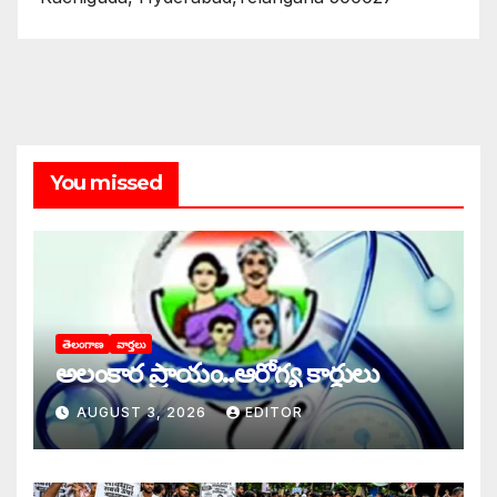
You missed
తెలంగాణ
వార్తలు
అలంకార ప్రాయం..ఆరోగ్య కార్డులు
AUGUST 3, 2026
EDITOR