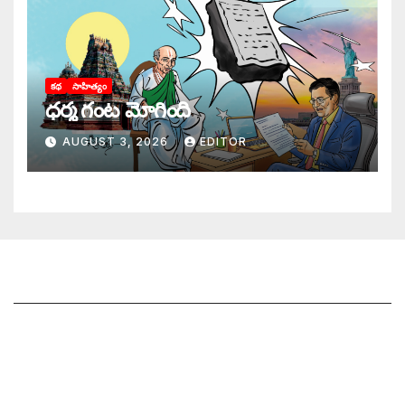
కథ
సాహిత్యం
ధర్మ గంట మోగింది
AUGUST 3, 2026
EDITOR
జాగృతి గురించి
సంప్రదించండి