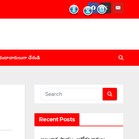
చందాదారులుగా చేరండి
Recent Posts