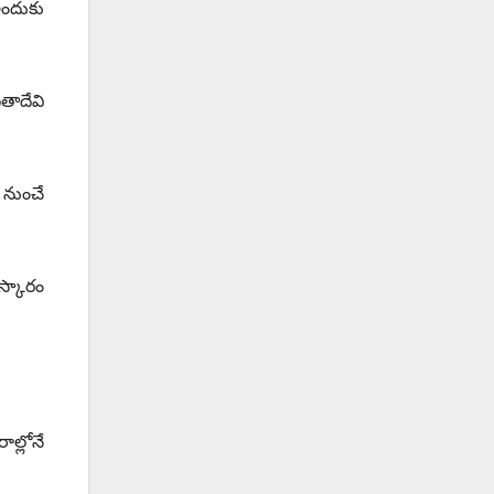
ఇందుకు
తాదేవి
 నుంచే
రస్కారం
ల్లోనే