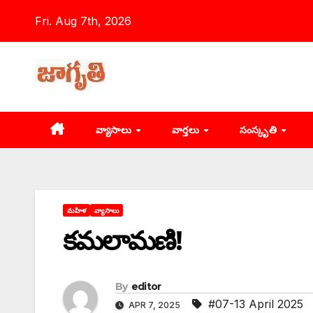
Skip
Fri. Aug 7th, 2026
to
content
వ్యాసాలు
వార్తలు
సంస్కృతి
మహిళ
వ్యాసాలు
కమలామణి!
By
editor
#07-13 April 2025
APR 7, 2025