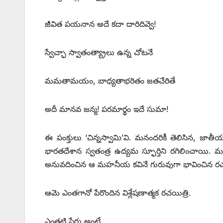
జీవిత పయనాన అదే కదా దారిదివ్వె!
స్వేచ్ఛా స్వాతంత్య్రాలు ఉన్న చోటనే
మమతామయం, బాధ్యతాభరితం జతచేరితే
అదీ మానవ జన్మ! పరమార్థం ఇదే సుమా!
ఈ పంక్తులు ‘చిన్నస్వామి’వి. మనందరికీ తెలిసిన, 
భారతదేశాన స్వతంత్ర ఉద్యమ స్ఫూర్తిని రగిలించాయి. 
అనువదించిన ఆ మహనీయ కవినే గురువుగా భావించిన రచయి
ఆమె ఎంతగానో పేరొందిన విశ్లేషణాత్మక రచయిత్రి.
ఎంతటి పేరు అంటే….