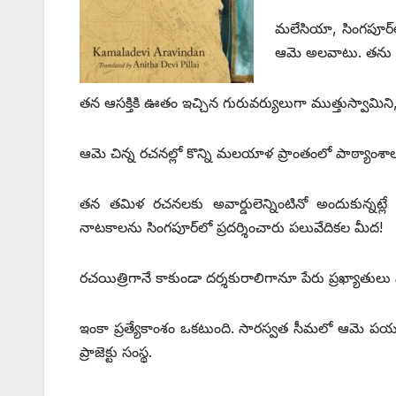
మలేసియా, సింగపూర్‌
ఆమె అలవాటు. తను పద
తన ఆసక్తికి ఊతం ఇచ్చిన గురువర్యులుగా ముత్తుస్వామిని
ఆమె చిన్న రచనల్లో కొన్ని మలయాళ ప్రాంతంలో పాఠ్యాంశ
తన తమిళ రచనలకు అవార్డులెన్నింటినో అందుకున్నట
నాటకాలను సింగపూర్‌లో ప్రదర్శించారు పలువేదికల మీద!
రచయిత్రిగానే కాకుండా దర్శకురాలిగానూ పేరు ప్రఖ్యాతు
ఇంకా ప్రత్యేకాంశం ఒకటుంది. సారస్వత సీమలో ఆమె పయనా
ప్రాజెక్టు సంస్థ.