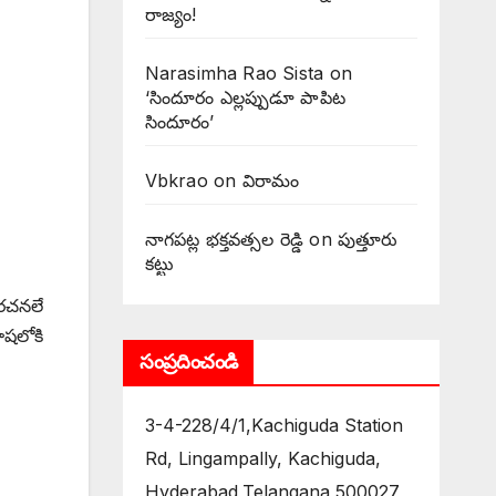
రాజ్యం!
Narasimha Rao Sista
on
‘సిందూరం ఎల్లప్పుడూ పాపిట
సిందూరం’
Vbkrao
on
విరామం
నాగపట్ల భక్తవత్సల రెడ్డి
on
పుత్తూరు
కట్టు
 రచనలే
ాషలోకి
సంప్రదించండి
3-4-228/4/1,Kachiguda Station
Rd, Lingampally, Kachiguda,
Hyderabad,Telangana 500027