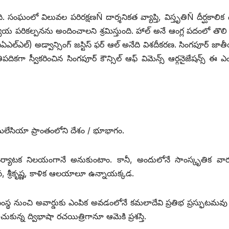
 సంఘంలో విలువల పరిరక్షణÑ దార్శనికత వ్యాప్తి, విస్తృతిÑ దీర్ఘకాలిక
య పరికల్పనను అందించాలని శ్రమిస్తుంది. హాల్‌ అనే ఆంగ్ల పదంలో తొలి 
ఎల్‌ఎల్‌) అడ్వాన్సింగ్‌ జస్టిస్‌ ఫర్‌ ఆల్‌ అనేది విశదీకరణ. సింగపూర్‌ జ
ికగా స్వీకరించిన సింగపూర్‌ కౌన్సిల్‌ ఆఫ్‌ విమెన్స్‌ ఆర్గనైజేషన్స్‌ ఈ 
మలేసియా ప్రాంతంలోని దేశం / భూభాగం.
పర్యాటక నిలయంగానే అనుకుంటాం. కానీ, అందులోనే సాంస్కృతిక వా
ీనివాస, శ్రీకృష్ణ, కాళిక ఆలయాలూ ఉన్నాయక్కడ.
స్థ నుంచి అవార్డుకు ఎంపిక అవడంలోనే కమలాదేవి ప్రతిభ ప్రస్ఫుటమవు 
చుకున్న ద్విభాషా రచయిత్రిగానూ ఆమెకి ప్రశస్తి.