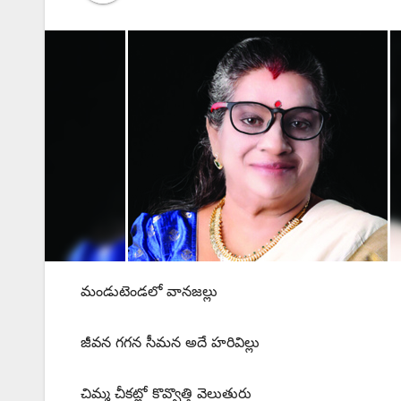
మండుటెండలో వానజల్లు
జీవన గగన సీమన అదే హరివిల్లు
చిమ్మ చీకట్లో కొవ్వొత్తి వెలుతురు