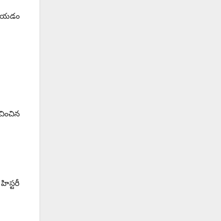
 చేయడం
ించిన
ిస్టరీ