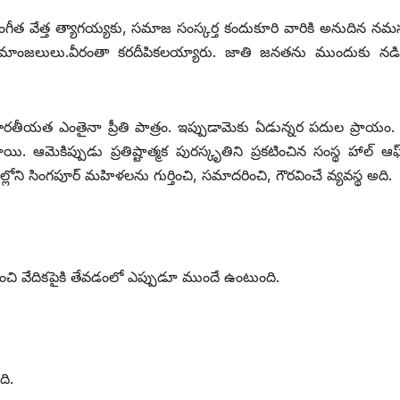
సంగీత వేత్త త్యాగయ్యకు, సమాజ సంస్కర్త కందుకూరి వారికి అనుదిన నమస
ుమాంజలులు.వీరంతా కరదీపికలయ్యారు. జాతి జనతను ముందుకు నడిప
 భారతీయత ఎంతైనా ప్రీతి పాత్రం. ఇప్పుడామెకు ఏడున్నర పదుల ప్రాయం
ఆమెకిప్పుడు ప్రతిష్టాత్మక పురస్కృతిని ప్రకటించిన సంస్థ హాల్‌ ఆఫ్‌
ోని సింగపూర్‌ మహిళలను గుర్తించి, సమాదరించి, గౌరవించే వ్యవస్థ అది.
నించి వేదికపైకి తేవడంలో ఎప్పుడూ ముందే ఉంటుంది.
ది.