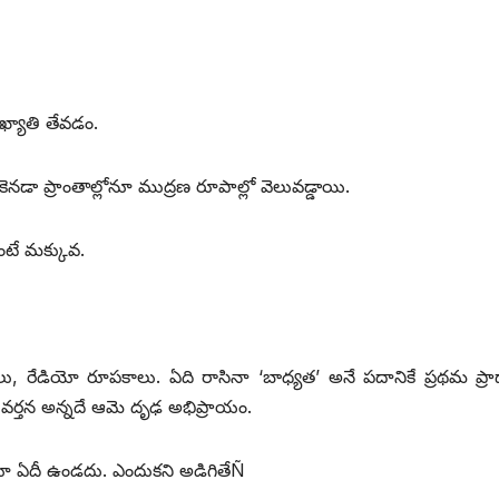
వఖ్యాతి తేవడం.
నడా ప్రాంతాల్లోనూ ముద్రణ రూపాల్లో వెలువడ్డాయి.
టే మక్కువ.
లు, రేడియో రూపకాలు. ఏది రాసినా ‘బాధ్యత’ అనే పదానికే ప్రథమ ప్రా
త వర్తన అన్నదే ఆమె దృఢ అభిప్రాయం.
ంటూ ఏదీ ఉండదు. ఎందుకని అడిగితేÑ