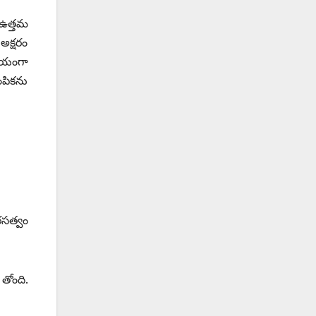
 ఉత్తమ
అక్షరం
ాతీయంగా
ఎంపికను
రసత్వం
తోంది.