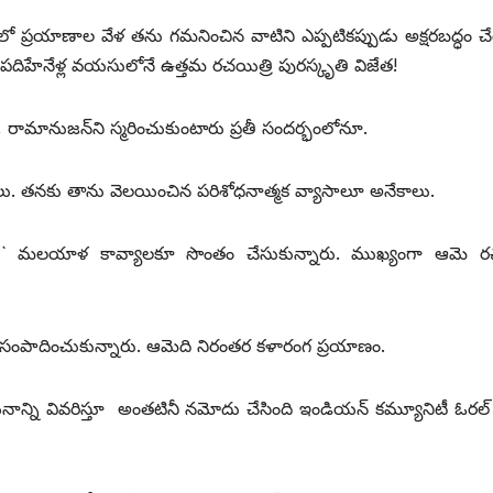
లో ప్రయాణాల వేళ తను గమనించిన వాటిని ఎప్పటికప్పుడు అక్షరబద్ధం
ిహేనేళ్ల వయసులోనే ఉత్తమ రచయిత్రి పురస్కృతి విజేత!
, రామానుజన్‌ని స్మరించుకుంటారు ప్రతీ సందర్భంలోనూ.
ాలు. తనకు తాను వెలయించిన పరిశోధనాత్మక వ్యాసాలూ అనేకాలు.
్లే ` మలయాళ కావ్యాలకూ సొంతం చేసుకున్నారు. ముఖ్యంగా ఆమె రచ
లు సంపాదించుకున్నారు. ఆమెది నిరంతర కళారంగ ప్రయాణం.
న్ని వివరిస్తూ అంతటినీ నమోదు చేసింది ఇండియన్‌ కమ్యూనిటీ ఓరల్‌ హ