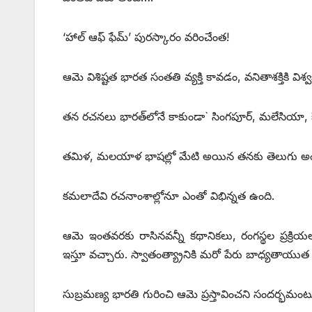
‘హాల్‌ ఆఫ్‌ ఫేమ్‌’ పురస్కారం వరించేంత!
ఆమె విశిష్టత భారత సంతతి వ్యక్తి కావడం, వనితాశక్తికి విశ్
తన రచనలు భారత్‌లోనే కాకుండా` సింగపూర్‌, మలేసియా, కె
తమిళ, మలయాళ భాషల్లో మేటి అయిన తనకు తెలుగు అం
కమలాదేవి రచనాంశాల్లోనూ ఎంతో విభిన్నత ఉంది.
ఆమె ఇంతవరకు రాసినవన్నీ కథానికలు, రంగస్థల ప్రక్రియ
ఇస్తూ వచ్చారు. స్వాతంత్య్రానికి మరో పేరు బాధ్యతాయు
సుబ్రమణ్య భారతి గురించి ఆమె ప్రస్తావించని సందర్భమ