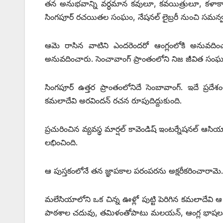
తన అనుభవాన్ని వర్ధమాన కవులూ, కవయిత్రులూ, కళాకారు
సింగపూర్‌ రచయితల సంఘం, నేషనల్‌ లైబ్రరీ నుంచి 
ఆమె రాసిన వాటిని ఎందరెందరో ఆంగ్లంలోకి అనువదించా
అనువదించారు. సెంచావాంగ్‌ ప్రాంతంలోని నిజ జీవిత సంఘ
సింగపూర్‌ ఉత్తర ప్రాంతంలోనిదే సెంబావాంగ్‌. ఇదే ప్ర
కమలాదేవి అరవిందన్‌ రచన రూపుదిద్దుకుంది.
ప్రచురించిన వ్యవస్థ మార్షల్‌ కావెండిష్‌ ఇంటర్నేషనల్‌ ఆస
లభించింది.
ఆ పుస్తకంలోనే తన జ్ఞాపకాల పరంపరను అక్షరీకరించారామె.
మలేసియాలోని ఒక చిన్న ఊళ్లో పుట్టి పెరిగిన కమలాదేవి ఆ 
పాఠశాల చదువు, తమిళంతోపాటు మలయన్‌, ఆంగ్ల భాషలను 