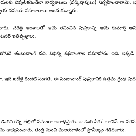
లకు విపులీకరించేలా కార్యశాలలు (వర్క్‌షాపులు) నిర్వహించారామె. 
సమన్వయ సహాయ సహకారాలు అందుకున్నారు.
రు. చరిత్ర అంశాలతో ఆమె రచించిన పుస్తకాన్ని ఆమె కుమార్తె అని
టనలే ఇతివృత్తాలు.
దేశంలోనిదే తంబువాంగ్‌ నది. విభిన్న కథనాంశాల సమాహారం ఇది. ఇక్కడి
ియా. ఇది ఐదేళ్ల కిందటి సంగతి. ఈ సెంబావాంగ్‌ పుస్తకానికి ఉత్తమ గ్రంథ పు
ఊరిని కన్న తల్లితో సమంగా ఆరాధిస్తారు. ఆ ఊరి పేరు` లాబిస్‌. ఆ పరిసరా
అభ్యసించారు. తండ్రి నుంచి మలయాళంలో ప్రావీణ్యం గడిరచారు.