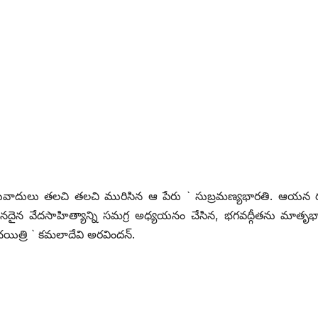
జాతీయవాదులు తలచి తలచి మురిసిన ఆ పేరు ` సుబ్రమణ్యభారతి. ఆయన
మనదైన వేదసాహిత్యాన్ని సమగ్ర అధ్యయనం చేసిన, భగవద్గీతను మాతృభ
త్రి ` కమలాదేవి అరవిందన్‌.