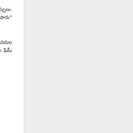
్సులు.
ారు’’
. పదుల
 ఫేమ్‌