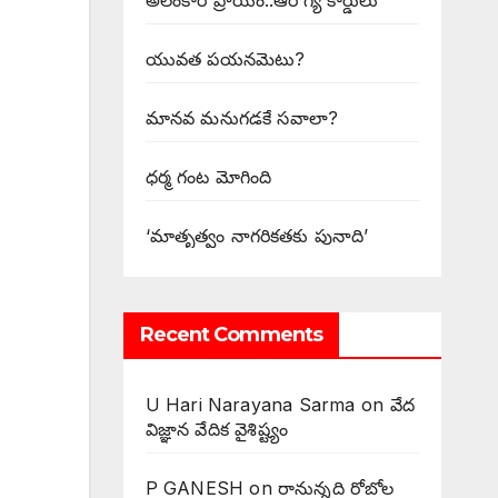
అలంకార ప్రాయం..ఆరోగ్య కార్డులు
యువత పయనమెటు?
మానవ మనుగడకే సవాలా?
ధర్మ గంట మోగింది
‘మాతృత్వం నాగరికతకు పునాది’
Recent Comments
U Hari Narayana Sarma
on
వేద
విజ్ఞాన వేదిక వైశిష్ట్యం
P GANESH
on
‌రానున్నది రోబోల