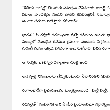
‘‘దేశీయ భాషల్లో తెలుగుకు సమర్చన చేసినవారు కాబట్టే 
సహజ పాండిత్యం నిండిన పోతన కవివర్యునికీ నమస్స
అంటూ చేతులు జోడిస్తారు కమలాదేవి.
భారత ` సింగపూర్‌ రచయిత్రిగా ప్రశస్తి గడిరచిన ఆమెకు
సంఖ్యలో మొదలైన రచనలు క్రమంగా వందలకు విస్తరించాయి. 
గురించీ మనం ఇక్కడ విశదంగా తెలుసుకోవాలి. వివిధ రంగాల్ల
ఆ సంస్థకు ఒకటిన్నర దశాబ్దకాల చరిత్ర ఉంది.
అది వృత్తి నిపుణులను చేర్చుకుంటుంది. సేవానిరతిని గమ
రంగాలవారీగా ప్రచురణలను ముద్రిస్తుంటుంది ` మళ్లీ మళ్లీ.
రచనలైతే ` సంఘానికి అవి ఏ మేర ప్రయోజనమో నిర్థారిస్తుం