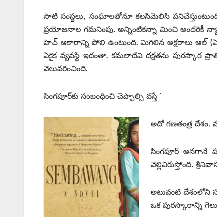
సాటి సంస్థలు, సంఘాలతోనూ కలసిమెలిసి పనిచేస్తుంటుంది.
ప్రయోజనాల గమనింపు. అన్నింటికన్నా మించి అందరికీ న్యా
హెచ్‌ ఆకారాన్ని పోలి ఉంటుంది. మిగిలిన అక్షరాలు ఆల్‌ (ఏఏ
ఏకైక వ్యవస్థే ఇదంతా. కమలాదేవి దక్షతను పురస్కార ప్రాతిపద
వెలువరించింది.
సింగపూర్‌కు సంబంధించి చెప్పాల్సి వస్తే `
అదో గణతంత్ర దేశం. 
సింగపూర్‌ అనగానే 
వెల్లివిరుస్తోంది. శ్ర
అటువంటి దేశంలోని సం
ఒక పురస్కారాన్ని గెలు