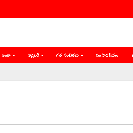
ఇంకా
గ్యాలరీ
గత సంచికలు
సంపాదకీయం