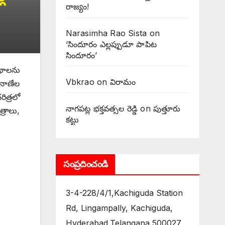
రాజ్యం!
Narasimha Rao Sista
on
‘సిందూరం ఎల్లప్పుడూ పాపిట
సిందూరం’
ాథాలను
Vbkrao
on
విరామం
 నాణేల
ిత్రలో
నాగపట్ల భక్తవత్సల రెడ్డి
on
పుత్తూరు
్రాలు,
కట్టు
సంప్రదించండి
3-4-228/4/1,Kachiguda Station
Rd, Lingampally, Kachiguda,
Hyderabad,Telangana 500027