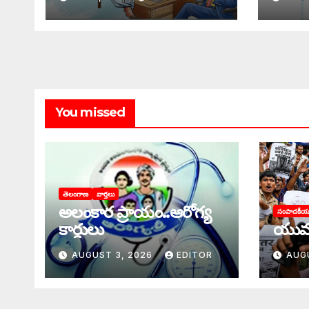
You missed
తెలంగాణ
వార్తలు
అలంకార ప్రాయం..ఆరోగ్య
సంపాదకీ
కార్డులు
యువ
AUGUST 3, 2026
EDITOR
AUG