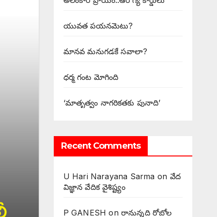
అలంకార ప్రాయం..ఆరోగ్య కార్డులు
యువత పయనమెటు?
మానవ మనుగడకే సవాలా?
ధర్మ గంట మోగింది
‘మాతృత్వం నాగరికతకు పునాది’
Recent Comments
U Hari Narayana Sarma
on
వేద
విజ్ఞాన వేదిక వైశిష్ట్యం
P GANESH
on
‌రానున్నది రోబోల