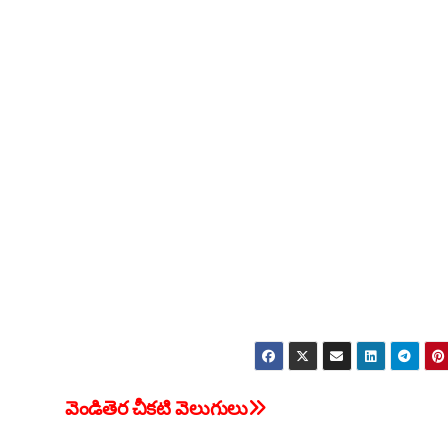
వెండితెర చీకటి వెలుగులు