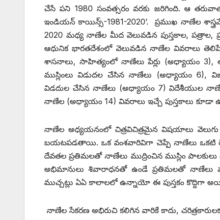
చేసే పని 1980 సంవత్సరం వరకు జరిగింది. ఆ తరువాత వెల
ఇం‌డియన్‌ ‌కాయిన్స్-1981-2020’. ‌ప్రముఖ నాణేల శాస్త్రవేత్
2020 మధ్య నాణేల మీద వెలువడిన పుస్తకాల, పత్రాల,
ఆధునిక భారతదేశంలో వెలువడిన నాణేల వివరాలు తెలిపే
శాసనాలు, సాహిత్యంలో నాణేలు పేర్లు (అధ్యాయం 3), అస
ముస్లింలు విడుదల చేసిన నాణేలు (అధ్యాయం 6)
విడదుల చేసిన నాణేలు (అధ్యాయం 7) విదేశీయుల నాణేలు
‌నాణేల (అధ్యాయం 14) వివరాలు ఇచ్చే పుస్తకాలు కూడా 
నాణేల అధ్యయనంలో చిత్రవిచిత్రమైన విషయాలు వెలుగు 
బయటపడతాయి. ఒక వంశవారివిగా చెప్పే నాణేలు ఒకటి
దేవతల ప్రతిమలతో నాణేలు ముద్రించిన ముస్లిం పాలకులు ఉ
అభిమానులు శివారాధనతో ఉండే ప్రతిమలతో నాణేలు మ
ముచ్చట్లు ఏఏ కాలాలలో ఉన్నాయో ఈ పుస్తకం కొద్దిగా అయి
నాణేల సేకరణ అభిరుచి కలిగిన వారికే కాదు, చరిత్రకారు