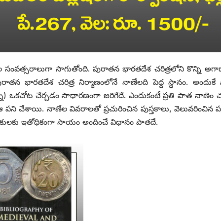
ంవత్సరాలుగా సాగుతోంది. పురాతన భారతదేశ చరిత్రలోని కొన్ని అగ
ాతన భారతదేశ చరిత్ర నిర్మాణంలోనే నాణేలది పెద్ద స్థానం. అందుకే
ఒకచోట చేర్చడం సాధారణంగా జరిగేదే. ఎందుకంటే ప్రతి పాత నాణెం చర
 పని చేశాయి. నాణేల వివరాలతో ప్రచురించిన పుస్తకాలు, వెలువరించిన పత
ోధకులకు ఇతోధికంగా సాయం అందించే విధానం పాతదే.