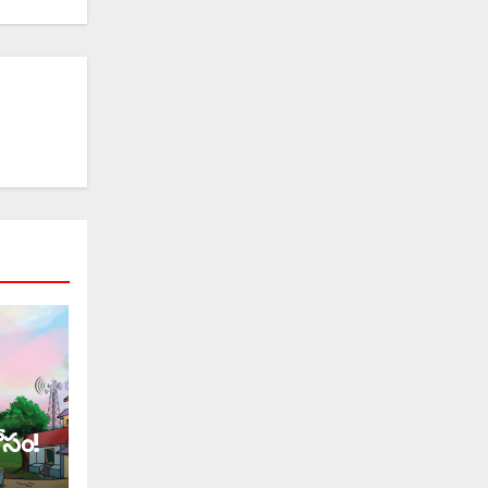
కోసం!