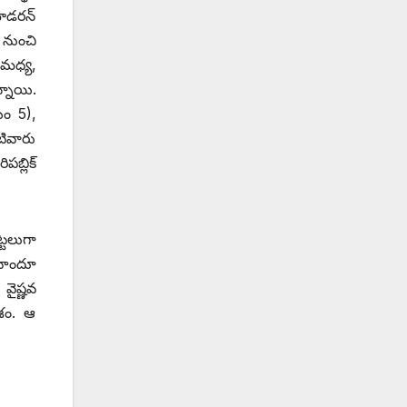
ోడరన్‌
1 నుంచి
 మధ్య,
్నాయి.
యం 5),
ివారు
్లిక్‌
్టలుగా
హిందూ
వైష్ణవ
శం. ఆ