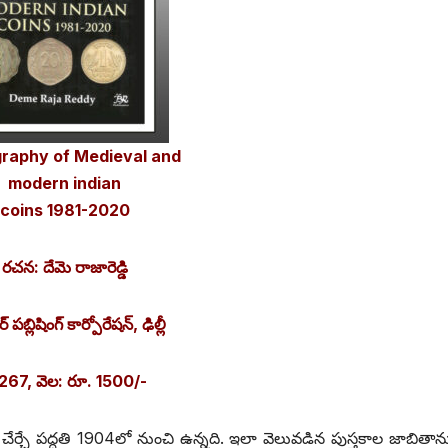
graphy of Medieval and
modern indian
coins 1981-2020
రచన: దేమె రాజారెడ్డి
‌ ‌పబ్లిషింగ్‌ ‌కార్పోరేషన్‌, ‌ఢిల్లీ
.267, వెల: రూ. 1500/-
్చే పద్ధతి 1904లో నుంచి ఉన్నది. ఇలా వెలువడిన పుస్తకాల జాబితాను 