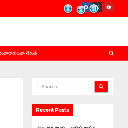
చందాదారులుగా చేరండి
Recent Posts