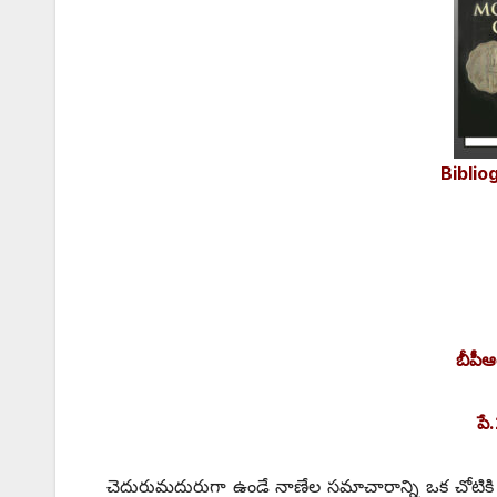
Biblio
బీపీఆర్
పే
చెదురుమదురుగా ఉండే నాణేల సమాచారాన్ని ఒక చోటికి చేర