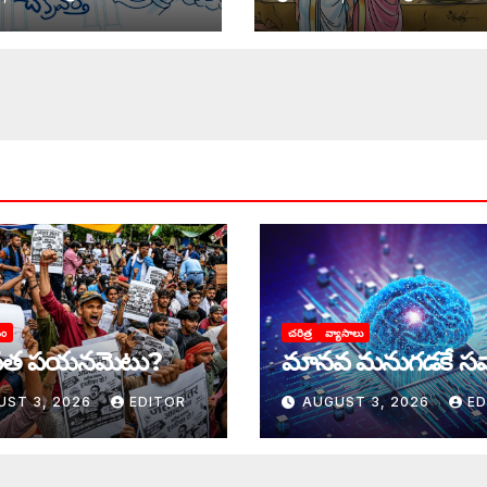
యం
చరిత్ర
వ్యాసాలు
త పయనమెటు?
మానవ మనుగడకే సవ
UST 3, 2026
EDITOR
AUGUST 3, 2026
ED