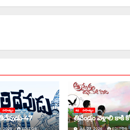
సాహిత్యం
కథ
సాహిత్యం
ిదేవుడు-47
‌త్రివేండ్రం వెళ్లాలి కాకి 
, 2026
EDITOR
JUL 27, 2026
EDITOR