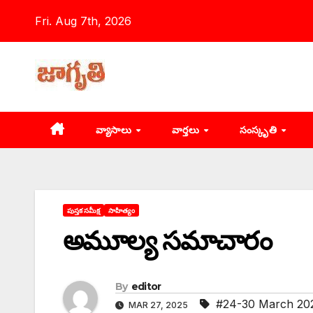
Skip
Fri. Aug 7th, 2026
to
content
వ్యాసాలు
వార్తలు
సంస్కృతి
పుస్తక సమీక్ష
సాహిత్యం
అమూల్య సమాచారం
By
editor
#24-30 March 20
MAR 27, 2025