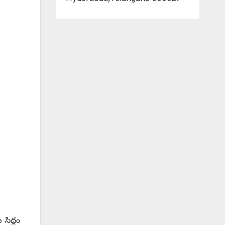
సిద్ధం