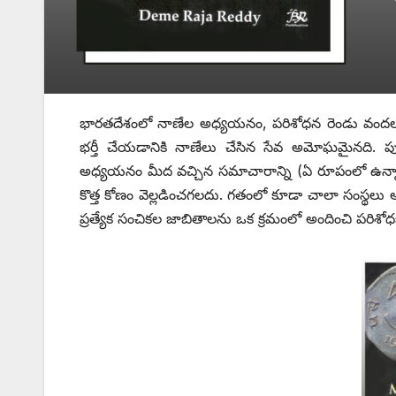
భారతదేశంలో నాణేల అధ్యయనం, పరిశోధన రెండు వందల స
భర్తీ చేయడానికి నాణేలు చేసిన సేవ అమోఘమైనది. పుర
అధ్యయనం మీద వచ్చిన సమాచారాన్ని (ఏ రూపంలో ఉన్నా) 
కొత్త కోణం వెల్లడించగలదు. గతంలో కూడా చాలా సంస్థలు ఆ
ప్రత్యేక సంచికల జాబితాలను ఒక క్రమంలో అందించి పరిశ