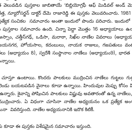
ువడిన పుస్తకాల జాబితాయే ‘బిబ్లియోగ్రఫీ ఆఫ్‌ ‌మిడివల్‌ అం‌డ్‌ ‌మ
త, న్యూరోసర్జన్‌ ‌డాక్టర్‌ ‌దేమె రాజారెడ్డి ఈ పుస్తకం వెలువరించారు. 198
 ప్రత్యేక సంచికల సమాచారం అంతా ఇందులో పొందు పరిచారు. ఇందులో
 పుస్తకాల సమాచారం ఉంది. చిన్నా పెద్దా మొత్తం 16 అధ్యాయాలు ఉన
్సాం, చత్తీస్‌గఢ్‌, ఒడిసా, మరాఠా, సిఖ్‌ల నాణేల వివరాలు (అధ్యా
, విజయనగర, హోయసాల, కదంబులు, నాయక రాజులు, గజపతులు వంట
 (అధ్యాయం 8), స్వదేశీ సంస్థానాల నాణేలు (అధ్యాయం9), భారత రిపబ
ఉన్నాయి.
చూస్తూ ఉంటాయి. కొందరు పాలకులు ముద్రించిన నాణేలు గుట్టలు గుట
 రెండు బయటపడిన వైనాలు కూడా ఉన్నాయి. హిందువుల మెప్పు కోసం 
న్నారు. శైవాన్ని పోషించిన పాలకులు విష్ణువు అవతారంతో ఉన్న నాణేలు, 
ుద్రించారు. ఏ విధంగా చూసినా నాణేల అధ్యయనం ఒక ప్రత్యేక అం
నా వివరిస్తుంది. నాణేల అధ్యయనానికి ఇదొక కిటికీ.
లకు కూడా ఈ పుస్తకం విశేషమైన సమాచారం ఇస్తుంది.