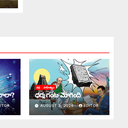
కథ
సాహిత్యం
ాలా?
ధర్మ గంట మోగింది
ITOR
AUGUST 3, 2026
EDITOR