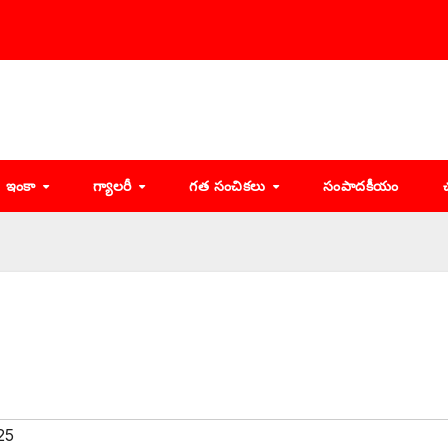
ఇంకా
గ్యాలరీ
గత సంచికలు
సంపాదకీయం
25