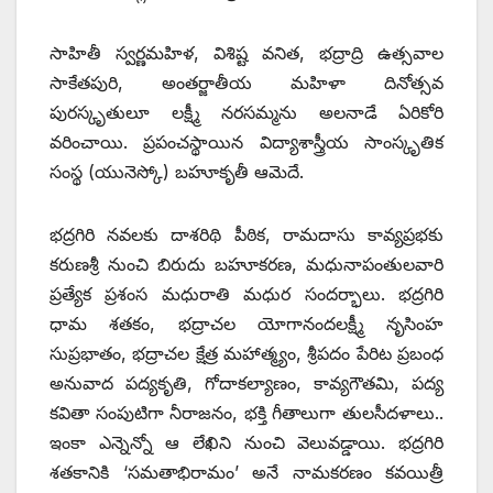
సాహితీ స్వర్ణమహిళ, విశిష్ట వనిత, భద్రాద్రి ఉత్సవాల
సాకేతపురి, అంతర్జాతీయ మహిళా దినోత్సవ
పురస్కృతులూ లక్ష్మీ నరసమ్మను అలనాడే ఏరికోరి
వరించాయి. ప్రపంచస్థాయిన విద్యాశాస్త్రీయ సాంస్కృతిక
సంస్థ (యునెస్కో) బహూకృతీ ఆమెదే.
భద్రగిరి నవలకు దాశరిథి పీఠిక, రామదాసు కావ్యప్రభకు
కరుణశ్రీ నుంచి బిరుదు బహూకరణ, మధునాపంతులవారి
ప్రత్యేక ప్రశంస మధురాతి మధుర సందర్భాలు. భద్రగిరి
ధామ శతకం, భద్రాచల యోగానందలక్ష్మీ నృసింహ
సుప్రభాతం, భద్రాచల క్షేత్ర మహాత్మ్యం, శ్రీపదం పేరిట ప్రబంధ
అనువాద పద్యకృతి, గోదాకల్యాణం, కావ్యగౌతమి, పద్య
కవితా సంపుటిగా నీరాజనం, భక్తి గీతాలుగా తులసీదళాలు..
ఇంకా ఎన్నెన్నో ఆ లేఖిని నుంచి వెలువడ్డాయి. భద్రగిరి
శతకానికి ‘సమతాభిరామం’ అనే నామకరణం కవయిత్రీ