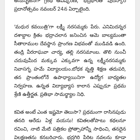
అనుసృజనగా గ్రంథ ఆవిష్కరణ, ‘భద్రభారతి’ పురస్కార
ప్రదానోత్సవం నవంబర్‌ 24న ఏర్పాటైంది.
‘మధుర కవయిత్రి’గా లక్ష్మీ నరసమ్మకు పేరు. ఎనిమిదన్నర
దశాబ్దాల క్రితం భద్రాచలాన జనించిన ఆమె బాల్యమంతా
సీతారాముల దేవస్థాన ప్రాంగణ విభవంతో ముడివడి ఉంది.
తండ్రి వీరరాఘవా చార్య, తల్లి నరసమాంబ. తొలి నుంచీ
చదువుమీద మక్కువ ఎక్కువగా ఉన్న లక్ష్మీనరసమ్మకు
నివాసగృ హమే విద్యాలయం.బోధక వృత్తి శిక్షణ తదుపరి,
తన ప్రాంతంలోనే ఉపాధ్యాయినిగా ఉద్యోగ బాధ్యతల
నిర్వహణ. ఉన్నత విద్యాభ్యాస కాలాన ఎప్పుడూ ప్రథమ
శ్రేణి ఉత్తీర్ణత. ప్రతిభా సామర్థ్యాల నిధి.
కవిత అంటే ఎంత ఇష్టమో తెలుసా? ప్రథమంగా రాసినపుడు
తనది ఆరేడు ఏళ్ల వయసు! కవితలతోపాటు కథలనూ
రచించి, నాటి మేటి పత్రికల ప్రోత్సాహాన్నీ సాధించి, తనదైన
విలక్షణతను కనబరిచారు. భద్రగిరి పేరిట నవలను కూడా