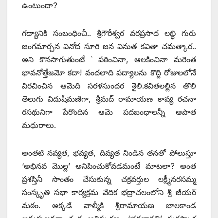
ఉంటుందా?
గద్యానికి సంబంధించీ.. శ్రీగౌరీశ్వర వరప్రసాద లబ్ధి గురు
జంగమార్చన వినోద సూరి జన వినుత కవితా చమత్కార..
అని కొనసాగుతుంటే ` పఠించినా, ఆలకించినా మరెంత
భావనోత్తేజమో కదా! వందలాది పద్యాలను కొద్ది రోజులలోనే
విరచించిన ఆమెది సరళసుందర శైలి.కవితలల్లిన తొలి
తెలుగు విదుషీమణిగా, శ్రీమద్‌ రామాయణ కావ్య రచనా
రసథునిగా పేరొందిన ఆమె పదబంధాలన్నీ ఆపాత
మధురాలు.
అంతటి నవ్యత, భవ్యత, దివ్యత నిండిన తనతో పోలుస్తూ
‘అభినవ మొల్ల’ అనిపించుకోవడమంటే మాటలా? అంత
ప్రశస్తినీ సొంతం చేసుకున్న చక్రవర్తుల లక్ష్మీనరసమ్మ
సంస్కృతి సభా కార్యక్రమ వేదిక భద్రాచలంలోని శ్రీ జీయర్‌
మఠం. అక్కడే వాల్మీకి శ్రీరామాయణ బాలకాండ