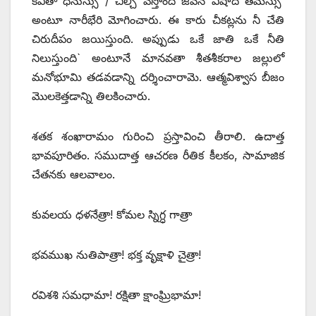
కవితా ధనుస్సు / చీల్చి వేస్తోంది జీవన విషాద తమస్సు’
అంటూ నారీభేరి మోగించారు. ఈ కారు చీకట్లను నీ చేతి
చిరుదీపం జయిస్తుంది. అప్పుడు ఒకే జాతి ఒకే నీతి
నిలుస్తుంది` అంటూనే మానవతా శీతశీకరాల జల్లులో
మనోభూమి తడవడాన్ని దర్శించారామె. ఆత్మవిశ్వాస బీజం
మొలకెత్తడాన్ని తిలకించారు.
శతక శంఖారామం గురించి ప్రస్తావించి తీరాలి. ఉదాత్త
భావపూరితం. సముదాత్త ఆచరణ రీతిక కీలకం, సామాజిక
చేతనకు ఆలవాలం.
కువలయ ధళనేత్రా! కోమల స్నిగ్ధ గాత్రా
భవముఖ నుతిపాత్రా! భక్త వృక్షాళి చైత్రా!
రవిశశి సమధామా! రక్షితా క్షాంఘ్రిభామా!