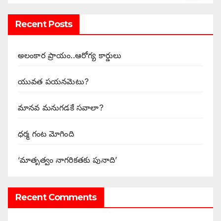
Recent Posts
అలంకార ప్రాయం..ఆరోగ్య కార్డులు
యువత పయనమెటు?
మానవ మనుగడకే సవాలా?
ధర్మ గంట మోగింది
‘మాతృత్వం నాగరికతకు పునాది’
Recent Comments