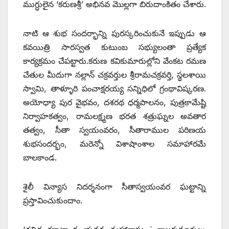
ముగ్ధులైన ‘కరుణశ్రీ’ అభినవ మొల్లగా బిరుదాంకితం చేశారు.
నాటి ఆ శుభ సందర్భాన్ని పురస్కరించుకునే ఇప్పుడు ఆ
కవయిత్రి సారస్వత కుటుంబ సభ్యులంతా ప్రత్యేక
కార్యక్రమం చేపట్టారు.కరుణ కవికుమారుల్లోని వేంకట రమణ
చేతుల మీదుగా నల్లాన్‌ చక్రవర్తుల శ్రీరామచక్రవర్తి, స్థలశాయి
స్వామి, తాళ్ళూరి పంచాక్షరయ్య సన్నిధిలో గ్రంథావిష్కరణ.
అయోధ్యా పుర వైభవం, దశరథ ధర్మపాలనం, పుత్రకామేష్టి
నిర్వాహకత్వం, రామలక్ష్మణ భరత శత్రుఘ్నల అవతార
తత్వం, సీతా స్వయంవరం, సీతారాముల పరిణయ
శుభసందర్భం, మరెన్నో విశాషాంశాల సమాహారమే
బాలకాండ.
శైలీ విన్యాస నిదర్శనంగా సీతాస్వయంవర ఘట్టాన్ని
ప్రస్తావించుకుందాం.