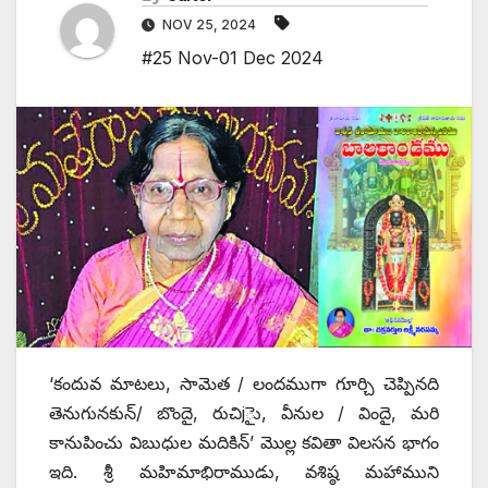
NOV 25, 2024
#25 Nov-01 Dec 2024
‘కందువ మాటలు, సామెత / లందముగా గూర్చి చెప్పినది
తెనుగునకున్‌/ బొందై, రుచిjైు, వీనుల / విందై, మరి
కానుపించు విబుధుల మదికిన్‌’ మొల్ల కవితా విలసన భాగం
ఇది. శ్రీ మహిమాభిరాముడు, వశిష్ఠ మహాముని