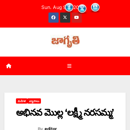
Skip
Sun. Aug 9th, 2026
to
content
మహిళ
వ్యాసాలు
అభినవ మొల్ల ‘లక్ష్మీ నరసమ్మ’
By
editor