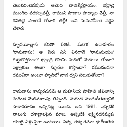
వెలువరించినపుడు ఆమెది పాతికేళ్లప్రాయం. భద్రాద్రి
ముంగిట వరకల్పవల్లీ, రాముని పాదాల పాద్యాల వెల్లీ, నా
కవితల్లె పొంగవే గోదారి తల్లీ! అని సుమనోహర వర్ణన
చేశారు.
హృదయోల్లాస కవితా రీతికి, మరొక ఉదాహరణ
‘రామదాసు’. ఆ పేరు వినీ వినగానే ‘రామమయం’
గుర్తుకొస్తోందా? భద్రాద్రి గౌతమి మదిలో మెదులు తోందా?
ఇక్ష్వాకుల తిలకా స్ఫురణ కొస్తోందా? రఘునందనా
రఘువీరా అంటూ హృదిలో నాద ధ్వని పలుకుతోందా?
రామదాసు కావ్యరచనమే ఆ మహనీయ సాహితీ జీవితాన్ని
మరింత మేలిమలుపు తిప్పింది. మరంద మాధురీతత్వానికి
సాకారరూపం ఇచ్చినట్ల యింది. అది 1981. ఇప్పటికి
నాలుగు దశాబ్దాలపైన మాట. అప్పటికి లక్ష్మీనరసమ్మకు
యాభై ఏళ్లు పైగా ఉంటాయి. పద్య, గద్య రచనా ధురీణతకు