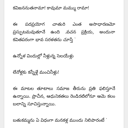
కవిజననుతనామా! కావుమా మమ్ము రామా!
ఈ పదప్రయోగ చాతురి ఎంత అసాధారణమో
ప్రస్ఫుటమవుతూనే ఉంది .వచన ప్రక్రియ, అందునా
కవితపరంగా భావ సరళతను చూస్తే `
ఉన్నోళ విందుల్లో నీళ్లున్న సెలయేళ్లు
లేనోళ్లకు కన్నీళ్లే మంచినీళ్లు!
ఈ మాటల తూటాలు సమాజ తీరును ప్రతి ఫలిస్తూనే
ఉన్నాయి. ప్రాచీన, ఆధునికతలు రెండిరటిలోనూ ఆమె కలం
బలాన్ని సూచిస్తున్నాయి.
బతుకమ్మను ఏ విధంగా మనకళ్ల ముందు నిలిపారంటే `