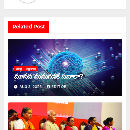
Related Post
చరిత్ర
వ్యాసాలు
మానవ మనుగడకే సవాలా?
AUG 3, 2026
EDITOR