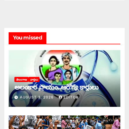
You missed
తెలంగాణ
వార్తలు
అలంకార ప్రాయం..ఆరోగ్య కార్డులు
AUGUST 3, 2026
EDITOR