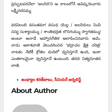
ప్రస్ఫుటపరచేలా ‘జలసిరి’ని ఆ కాలంలోనే ఆవిష్కరించారు
లక్ష్మీనరసమ్మ.
వరవిలంబి వసంతమా! వసుధ యెల్ల / జలసిరులు నింపి
సస్య సుశ్యాలమ్ము / శాంతిభద్రత లొసగుమ్ము స్వాగతమ్ము!
అంటూ ఆనాడే ఆహ్వానగీతిక ఆలాపించినవారు ఆమె.
నాడు ఆకాశవాణి వెలువరించిన ‘భద్రాచల క్షేత్ర చరిత్ర’
నాటకం నేటికీ శ్రోతల మదిలో ధ్వనిస్తూనే ఉంది, ఇంకా
ఎంతకాలమైనా ధ్వనిస్తూనే ఉంటుంది. తనది నిత్యనూతన
బాణి.
జంధ్యాల శరత్‌బాబు, సీనియర్‌ జర్నలిస్ట్‌
About Author