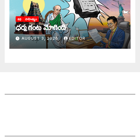
కథ
సాహిత్యం
ధర్మ గంట మోగింది
AUGUST 3, 2026
EDITOR
జాగృతి గురించి
సంప్రదించండి
మీ ఆర్టికల్ ని పంపించండి