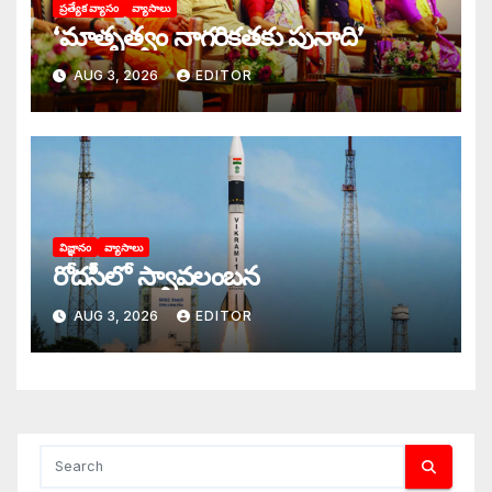
ప్రత్యేక వ్యాసం
వ్యాసాలు
‘మాతృత్వం నాగరికతకు పునాది’
AUG 3, 2026
EDITOR
విజ్ఞానం
వ్యాసాలు
రోదసీలో స్వావలంబన
AUG 3, 2026
EDITOR