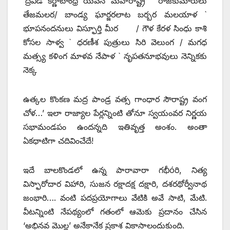
‘ద్రవిడ కర్ణాటాంధ్ర యవన మహారాష్ట్ర ` రాజకుమారులు
తేజమలర/ బాండ్య ఘార్జరలాట బర్బర మలయాళ `
భూపనందనులు విస్ఫూర్తి మీర / గౌళ కేరళ సింధు కాశి
కోసల సాళ్వ ` ధరణీశ పుత్రులు సిరి వెలుంగ / మగధ
మత్స్య కళింగ మాళవ నేపాళ ` నృపతనూభవులు నెన్నికకు
నెక్క
ఉత్కల కొంకణ మద్ర పాండ్ర వత్స గాంధార సౌరాష్ట్ర వంగ
చోళ…’ ఇలా రాజ్యాల పేర్లన్నింటి తోనూ స్వయంవర నిర్ణయ
సభామండపం ఉందన్నది ఇతివృత్త అంశం. అంతా
ఏకధాటిగా చదివించేదే!
ఇదే బాలకొండలో ఉన్న పారావారా గభీóరి, నిత్య
విస్ఫారోదార విహారి, సుజన రక్షాదక్ష దక్షారి, దశరథోర్వీనాథ
జంభారి…. వంటి పదప్రయోగాలు వేటికి అవే సాటి, మేటి.
వీటన్నింటి నేపథ్యంలో గతంలో ఆమెకు ప్రదానం చేసిన
‘అభినవ మొల్ల’ అనేకానేక ప్రకాశ వికాసాలందుకుంది.