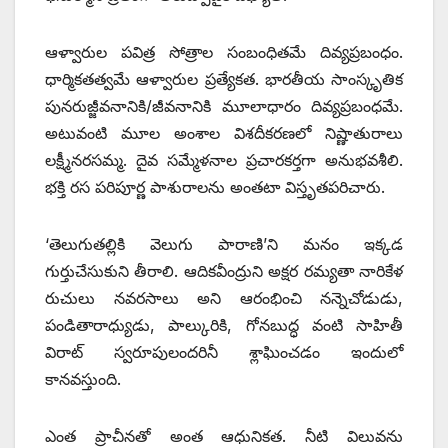
ఆళ్వారుల పవిత్ర సోత్రాల సంబంధితమే దివ్యప్రబంధం.
ధార్మికతత్వమే ఆళ్వారుల ప్రత్యేకత. భారతీయ సాంస్కృతిక
పునరుజ్జీవనానికి/జీవనానికి మూలాధారం దివ్యప్రబంధమే.
అటువంటి మూల అంశాల విశదీకరణలో నిష్ణాతురాలు
లక్ష్మీనరసమ్మ. దైవ సమ్మేళనాల ప్రచారకర్తగా అనుభవశీలి.
భక్తి రస పరిపూర్ణ పాశురాలను అంతటా విస్తృతపరిచారు.
‘తెలుగుతల్లికి వెలుగు పారాణి’ని మనం ఇక్కడ
గుర్తుచేసుకుని తీరాలి. ఆదికవీంద్రుని అక్షర రమ్యతా నారికేళ
రుచులు నవరసాలు అని ఆరంభించి నన్నెచోడుడు,
పండితారాధ్యుడు, పాల్కురికి, గోనబుద్ధ వంటి సాహితీ
విరాట్‌ స్వరూపులందరినీ శ్లాఘించడం ఇందులో
కానవస్తుంది.
ఎంత ప్రాచీనతో అంత ఆధునికత. నీటి విలువను