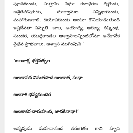
పూజితుండు, సుత్రామ వధూ కళాభరణ రక్షకుడు,
ఆశ్రితపోషకుడు, దూర్వామల సన్నిభాగుండు,
మహాగుణశాలి, దయాపరుండు అంటూ కొనియాడుతుంది
ఇష్టదేవతా సన్నుతి. బాల, అయోధ్య, అరణ్య, కిష్కింధ,
సుందర, యుద్ధకాండల ఆశ్వాసాలన్నింటిలోనూ అనేకానేక
వైభవ ప్రాభవాలు. ఆశ్వాస ముగింపున `
‘జలజాక్ష, భక్తవత్సల
జలజాసన వినుతపాద జలజాత, సుధా
జలరాశి భవ్యమందిర
జలజాకర చారుహంస, జానకినాథా!’
అన్నపుడు మహదానంద తరంగితం కాని హృది