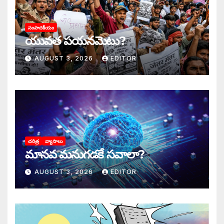
సంపాదకీయం
యువత పయనమెటు?
AUGUST 3, 2026
EDITOR
చరిత్ర
వ్యాసాలు
మానవ మనుగడకే సవాలా?
AUGUST 3, 2026
EDITOR