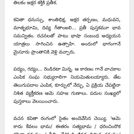
తిలకం అక్షర శక్తికి ప్రతీక.
కవితా ధనుస్సు, శాంతిభిక్ష, అక్షర తర్పణం, మధువని,
మాతృభూమి, దివ్య గీతాంజలి… ప్రతీ పుస్తకమూ భావ
సమన్వితం. రచనలతో పాటు భాషా సంబంధ అధ్యయన
యాత్రలు సాగించిన ఉత్సాహి. అందులో భాగంగానే
మైసూరు ప్రాంతానికి వెళ్లి వచ్చారు.
పద్యం, గద్యం… రెండిరటా మిన్న. ఆ కారణం గానే వాచకాల
ఎంపిక సంఘ సభ్యురాలిగా నియమితులయ్యారు. తేట
తెలుగుపదాల ఎంపిక, కూర్పులో నేర్పు, ఏ ప్రక్రియ చేపట్టినా
నిశిత వ్యక్తీకరణ ఆమె సహజ గుణాలు. పదుల సంఖ్యలో
పుస్తకాలు వెలయించారు.
వచన కవితా రంగంలో సైతం అందెవేసిన చెయ్యి. ‘ఆమె
కాదు కేవలం భామ/ ఈతరం సత్యభామ / ధరించిందొక