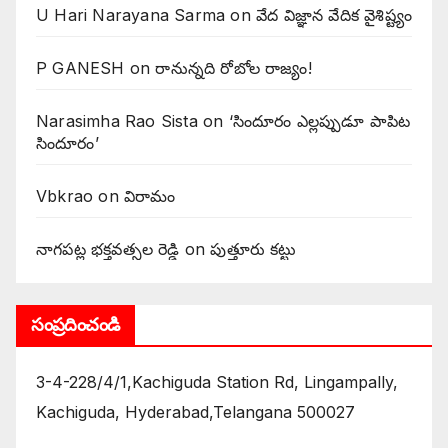
U Hari Narayana Sarma
on
వేద విజ్ఞాన వేదిక వైశిష్ట్యం
P GANESH
on
‌రానున్నది రోబోల రాజ్యం!
Narasimha Rao Sista
on
‘సిందూరం ఎల్లప్పుడూ పాపిట
సిందూరం’
Vbkrao
on
విరామం
నాగపట్ల భక్తవత్సల రెడ్డి
on
పుత్తూరు కట్టు
సంప్రదించండి
3-4-228/4/1,Kachiguda Station Rd, Lingampally,
Kachiguda, Hyderabad,Telangana 500027