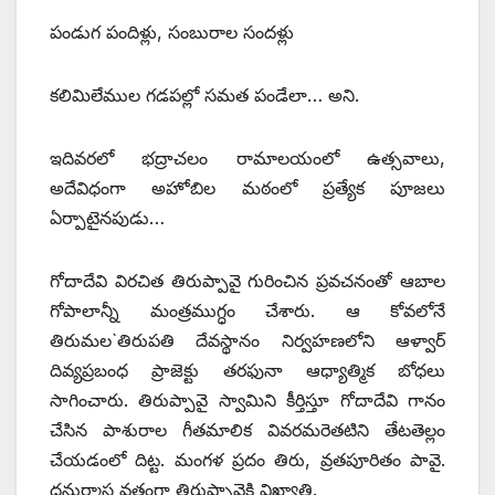
పండుగ పందిళ్లు, సంబురాల సందళ్లు
కలిమిలేముల గడపల్లో సమత పండేలా… అని.
ఇదివరలో భద్రాచలం రామాలయంలో ఉత్సవాలు,
అదేవిధంగా అహోబిల మఠంలో ప్రత్యేక పూజలు
ఏర్పాటైనపుడు…
గోదాదేవి విరచిత తిరుప్పావై గురించిన ప్రవచనంతో ఆబాల
గోపాలాన్నీ మంత్రముగ్ధం చేశారు. ఆ కోవలోనే
తిరుమల`తిరుపతి దేవస్థానం నిర్వహణలోని ఆళ్వార్‌
దివ్యప్రబంధ ప్రాజెక్టు తరఫునా ఆధ్యాత్మిక బోధలు
సాగించారు. తిరుప్పావై స్వామిని కీర్తిస్తూ గోదాదేవి గానం
చేసిన పాశురాల గీతమాలిక వివరమరెతటిని తేటతెల్లం
చేయడంలో దిట్ట. మంగళ ప్రదం తిరు, వ్రతపూరితం పావై.
ధనుర్మాస వ్రతంగా తిరుప్పావైకి విఖ్యాతి.