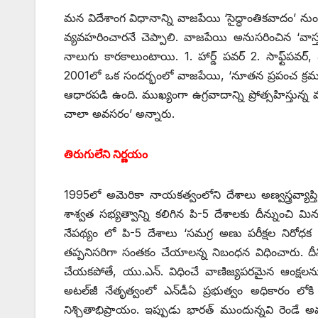
మన విదేశాంగ విధానాన్ని వాజపేయి ‘సైద్ధాంతికవాదం’ 
వ్యవహరించారనే చెప్పాలి. వాజపేయి అనుసరించిన ‘వాస్
నాలుగు కారకాలుంటాయి. 1. హార్డ్ ‌పవర్‌ 2. ‌సాఫ్ట్
2001లో ఒక సందర్భంలో వాజపేయి, ‘నూతన ప్రపంచ క్ర
ఆధారపడి ఉంది. ముఖ్యంగా ఉగ్రవాదాన్ని ప్రోత్సహిస్తు
చాలా అవసరం’ అన్నారు.
తిరుగులేని నిర్ణయం
1995లో అమెరికా నాయకత్వంలోని దేశాలు అణ్వస్త్రవ్యాప్
శాశ్వత సభ్యత్వాన్ని కలిగిన పి-5 దేశాలకు దీన్నుంచి 
నేపథ్యం లో పి-5 దేశాలు ‘సమగ్ర అణు పరీక్షల నిరోధక ఒప
తప్పనిసరిగా సంతకం చేయాలన్న నిబంధన విధించారు. దీన్న
చేయకపోతే, యు.ఎన్‌. ‌విధించే వాణిజ్యపరమైన ఆంక్ష
అటల్‌జీ నేతృత్వంలో ఎన్‌డీఏ ప్రభుత్వం అధికారం లోకి
నిశ్చితాభిప్రాయం. ఇప్పుడు భారత్‌ ‌ముందున్నవి రెండే