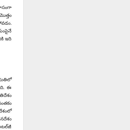
ాహసంగా
మొత్తం
పోవడం.
యంపైనే
కి ఇది
మితిలో
ంది. ఈ
తిదేశం
 సంతకం
దేశంలో
మనదేశం
టల్‌జీ