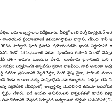
వేత్తలు ఐదు అణ్వస్త్రాలను పరీక్షించారు. వీటిల్లో ఒకటి థర్మో న్యూక్లియర్‌
కేవలం శాంతియుత ప్రయోజనాలకే ఉపయోగిస్తామని వాగ్దానం చేసింది. కానీ ఇ
8‌న పాకిస్తాన్‌ ‌ఘోరీ క్షిపణిని ప్రయోగించడమే భారత్‌ ‌నిర్ణయానికి 
ఎస్‌ ‌రెండో సరసంఘచాలక్‌ ‌పరమ పూజనీయ గురూజీ ఏనాడో చెప్పా
చేసే దిశగా అడుగు ముందుకు వేశారు. అంతేకాదు చైనానుంచి మన దే
పరీక్షలు నిర్వహించక తప్పలేదని ప్రధాని వాజపేయి, నాటి అమెరికా అధ్యక
హార్డ్ ‌పవర్‌గా ప్రపంచానికి వెల్లడిచేస్తూ, రెండో వైపు చైనా, పాక్‌లతో సం
ం అనే రెండు అంశాల మధ్య సున్నితమైన సమతుల్యతను సాధిస్తూ తన వి
ుతున్న వ్యతిరేకత నేపథ్యంలో, అణ్వస్త్రాన్ని మొదటిసారి ఉపయోగించబోమ
యన స్పష్టం చేశారు. ఇదే ఆయన అనుసరించిన వాస్తవికతతో కూడిన వ్యూ
తీసుకోవడానికి ‘నేషనల్‌ ‌సెక్యూరిటీ అడ్వయిజరీ బోర్డును (ఎన్‌ఎస్‌ఏబీ)’