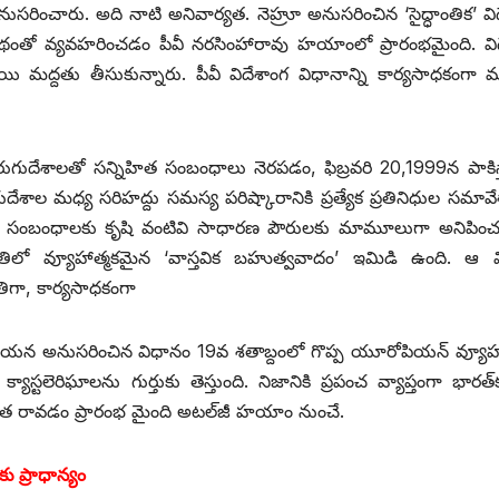
సరించారు. అది నాటి అనివార్యత. నెహ్రూ అనుసరించిన ‘సైద్ధాంతిక’ వి
థంతో వ్యవహరించడం పీవీ నరసింహారావు హయాంలో ప్రారంభమైంది. వి
యి మద్దతు తీసుకున్నారు. పీవీ విదేశాంగ విధానాన్ని కార్యసాధకంగా
ుగుదేశాలతో సన్నిహిత సంబంధాలు నెరపడం, ఫిబ్రవరి 20,1999న పాకిస్త
దేశాల మధ్య సరిహద్దు సమస్య పరిష్కారానికి ప్రత్యేక ప్రతినిధుల సమావ
ిహిత సంబంధాలకు కృషి వంటివి సాధారణ పౌరులకు మామూలుగా అనిపించ
ిలో వ్యూహాత్మకమైన ‘వాస్తవిక బహుత్వవాదం’ ఇమిడి ఉంది. ఆ వ
ిగా, కార్యసాధకంగా
ఆయన అనుసరించిన విధానం 19వ శతాబ్దంలో గొప్ప యూరోపియన్‌ ‌వ్యూహ
ిక్‌, ‌క్యాస్టలెరిఘాలను గుర్తుకు తెస్తుంది. నిజానికి ప్రపంచ వ్యాప్తంగా భారత
త్యేకత రావడం ప్రారంభ మైంది అటల్‌జీ హయాం నుంచే.
 ప్రాధాన్యం