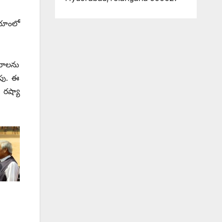
యాంలో
ారాలను
ైపు. ఈ
‌రష్యా