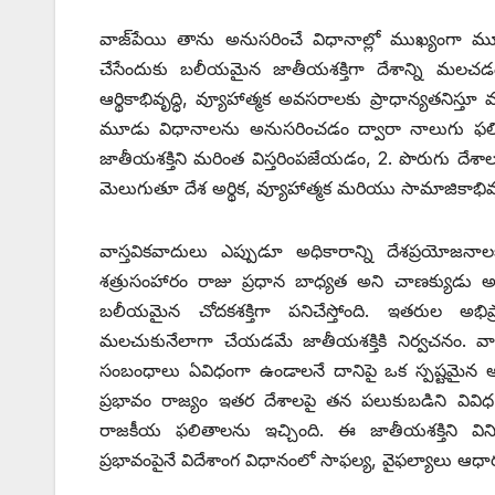
వాజ్‌పేయి తాను అనుసరించే విధానాల్లో ముఖ్యంగా 
చేసేందుకు బలీయమైన జాతీయశక్తిగా దేశాన్ని మలచడ
ఆర్థికాభివృద్ధి, వ్యూహాత్మక అవసరాలకు ప్రాధాన్యతనిస్త
మూడు విధానాలను అనుసరించడం ద్వారా నాలుగు ఫలి
జాతీయశక్తిని మరింత విస్తరింపజేయడం, 2. పొరుగు దేశ
మెలుగుతూ దేశ అర్థిక, వ్యూహాత్మక మరియు సామాజికాభి
వాస్తవికవాదులు ఎప్పుడూ అధికారాన్ని దేశప్రయోజనాల
శత్రుసంహారం రాజు ప్రధాన బాధ్యత అని చాణక్యుడు అర్థశా
బలీయమైన చోదకశక్తిగా పనిచేస్తోంది. ఇతరుల అ
మలచుకునేలాగా చేయడమే జాతీయశక్తికి నిర్వచనం. వాస
సంబంధాలు ఏవిధంగా ఉండాలనే దానిపై ఒక స్పష్టమైన అ
ప్రభావం రాజ్యం ఇతర దేశాలపై తన పలుకుబడిని వివిధ 
రాజకీయ ఫలితాలను ఇచ్చింది. ఈ జాతీయశక్తిని వినియ
ప్రభావంపైనే విదేశాంగ విధానంలో సాఫల్య, వైఫల్యాలు ఆ