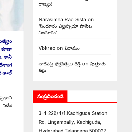
రాజ్యం!
Narasimha Rao Sista
on
‘సిందూరం ఎల్లప్పుడూ పాపిట
సిందూరం’
త్య్రం
Vbkrao
on
విరామం
 కూడా
. కానీ
నాగపట్ల భక్తవత్సల రెడ్డి
on
పుత్తూరు
దేశాంగ
కట్టు
న అ•ల్‌
సంప్రదించండి
్రధాని
 విదేశ
3-4-228/4/1,Kachiguda Station
Rd, Lingampally, Kachiguda,
Hyderabad,Telangana 500027