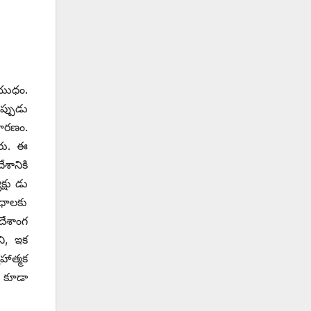
 ఆయుధం.
ప్పుడు
కారణం.
రు. ఈ
శానికి
్షు డు
బంధాలకు
దేశాంగ
ని, ఇక
హాత్మక
ని కూడా