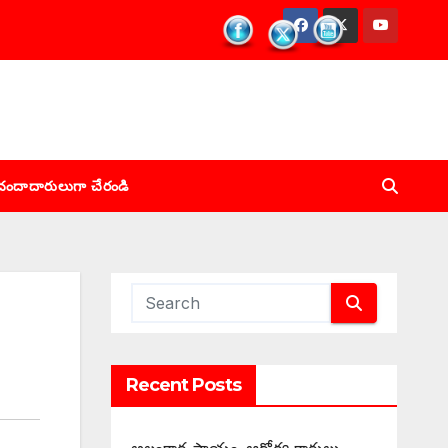
చందాదారులుగా చేరండి
Recent Posts