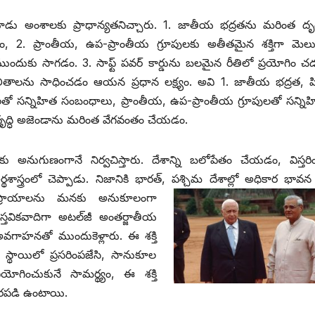
మూడు అంశాలకు ప్రాధాన్యతనిచ్చారు. 1. జాతీయ భద్రతను మరింత ద
ం, 2. ప్రాంతీయ, ఉప-ప్రాంతీయ గ్రూపులకు అతీతమైన శక్తిగా మెల
ూ ముందుకు సాగడం. 3. సాఫ్ట్ ‌పవర్‌ ‌కార్డును బలమైన రీతిలో ప్రయోగిం 
తాలను సాధించడం ఆయన ప్రధాన లక్ష్యం. అవి 1. జాతీయ భద్రత, 
ాలతో సన్నిహిత సంబంధాలు, ప్రాంతీయ, ఉప-ప్రాంతీయ గ్రూపులతో సన్ని
వృద్ధి అజెండాను మరింత వేగవంతం చేయడం.
కు అనుగుణంగానే నిర్వచిస్తారు. దేశాన్ని బలోపేతం చేయడం, విస్తర
స్త్రంలో చెప్పాడు. నిజానికి భారత్‌, ‌పశ్చిమ దేశాల్లో అధికార భా
వన 
భిప్రాయాలను మనకు అనుకూలంగా
్తవికవాదిగా అటల్‌జీ అంతర్జాతీయ
వగాహనతో ముందుకెళ్లారు. ఈ శక్తి
స్థాయిలో ప్రసరింపజేసి, సానుకూల
ోగించుకునే సామర్థ్యం, ఈ శక్తి
ధారపడి ఉంటాయి.