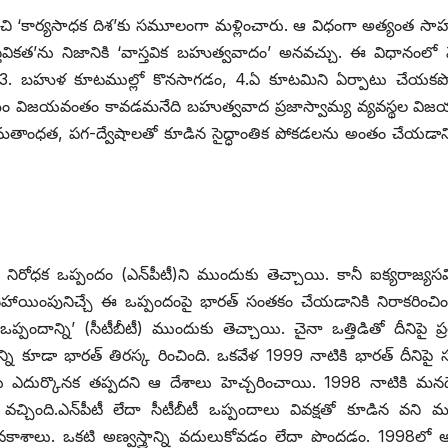
నుంచి ‘కార్యసాధక దిశ’కు సమూలంగా మళ్లించారు. ఆ విధంగా అత్యంత స
తవికత’ను నిజానికి ‘వాస్తవిక బహుత్వవాదం’ అనవచ్చు. ఈ విధానంలో 
‌పవర్‌, 3. ‌బహుళ కూటముల్లో కొనసాగడం, 4.ఏ కూటమిని ఏర్పాటు చేయక
మం విజయవంతం కావడమనేది బహుత్వవాద ప్రజాస్వామ్య వ్యవస్థల విజ
న్న మతాంధత, పగ-ద్వేషాలతో కూడిన సైద్ధాంతిక పోకడలను అంతం చేయడాని
తి నిరోధక ఒప్పందం (ఎన్‌పీటీ)ని ముందుకు తెచ్చాయి. కానీ ఐక్యరాజ్యస
మినహాయింపునిచ్చే ఈ ఒప్పందంపై భారత్‌ ‌సంతకం చేయడానికి నిరాకరించి
్పందాన్ని’ (సీటీబీటీ) ముందుకు తెచ్చాయి. చైనా ఒత్తిడితో దీనిపై ప్ర
ి కూడా భారత్‌ ‌తిరస్క రించింది. ఒకవేళ 1999 నాటికి భారత్‌ ‌దీనిపై
లను ఎదుర్కొనక తప్పదని ఆ దేశాలు హెచ్చరించాయి. 1998 నాటికి మన
 వచ్చింది.ఎన్‌పీటీ లేదా సీటీబీటీ ఒప్పందాలు వివక్షతో కూడిన వని 
 అవకాశాలు. ఒకటి అణ్వస్త్రాన్ని వదులుకోవడం లేదా పొందడం. 1998లో అ