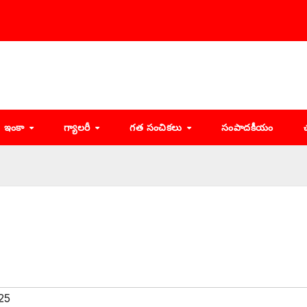
ఇంకా
గ్యాలరీ
గత సంచికలు
సంపాదకీయం
25