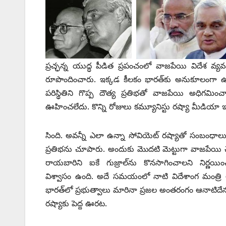
ప్రచ్ఛన్న యుద్ధ పీడిత ప్రపంచంలో వాజపేయి విదేశ వ్య
రూపొందించారు. ఇక్కడ కీలకం భారత్‌కు అనుకూలంగా ఉన్
పరిస్థితిని గొప్ప దౌత్య ప్రతిభతో వాజపేయి అధిగమిం
ఊహించలేదు. కొన్ని రోజులు కమ్యూనిస్టు రష్యా మీడియా ఇ
సింది. అవన్నీ ఎలా ఉన్నా సోవియెట్‌ ‌రష్యాతో సంబంధ
ప్రతిభను చూపారు. అందుకు మొదటి మెట్టుగా వాజపేయి చేసి
రాయబారిని ఐకే గుజ్రాల్‌ను కొనసాగించాలని నిర్ణయ
విశ్వాసం ఉంది. అదే సమయంలో నాటి విదేశాంగ మంత్రి అండ్
భారత్‌లో ప్రభుత్వాలు మారినా ప్రజల అంతరంగం ఆనాటిదేనన
‌రష్యాకు పెద్ద ఊరట.