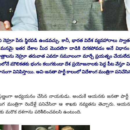
ి నెహ్రూ పేరు స్థిరపడి ఉండవచ్చు. కానీ, భారత విదేశ వ్యవహారాలు స్వాతం
కు మనమై ఇతర దేశాల మీద మొదటిగా దాడికి దిగకపోవడం అనే విధానం
ూత్రాలను నెహ్రూ తరువాత ఎవరూ సమూలంగా మార్చే ప్రయత్నం చేయలేదు
ోనే మౌలికతకు భంగం కలుగకుండా దేశ ప్రయోజనాలకు పెద్ద పీట వేస్తూ వి
రధానంగా వినిపిస్తాయి. అవి-జనతా పార్టీ కాలంలో విదేశాంగ మంత్రిగా పనిచేసి
్షుణ్ణంగా అధ్యయనం చేసిన నాయకుడు. అందుకే ఆయనకు జనతా పార్టీ ప
ేశాంగ మంత్రిగా రెండేళ్లే పనిచేసినా ఆ శాఖకు నవ్యతను తెచ్చారు. ఆయన
ు మరొక దశగాను పరిశీలించవలసి ఉంటుంది.