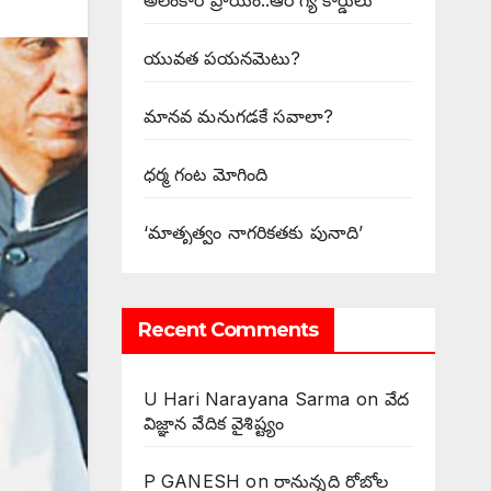
అలంకార ప్రాయం..ఆరోగ్య కార్డులు
యువత పయనమెటు?
మానవ మనుగడకే సవాలా?
ధర్మ గంట మోగింది
‘మాతృత్వం నాగరికతకు పునాది’
Recent Comments
U Hari Narayana Sarma
on
వేద
విజ్ఞాన వేదిక వైశిష్ట్యం
P GANESH
on
‌రానున్నది రోబోల