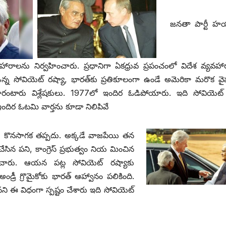
జనతా పార్టీ హ
వహారాలను నిర్వహించారు. ప్రధానిగా ఏకధ్రువ ప్రపంచంలో విదేశ వ్యవహ
న సోవియెట్‌ ‌రష్యా, భారత్‌కు ప్రతికూలంగా ఉండే అమెరికా మరొక వ
చారంటారు విశ్లేషకులు. 1977లో ఇందిర ఓడిపోయారు. ఇది సోవియెట్‌ 
ందిర ఓటమి వార్తను కూడా నిలిపివే
ాలు కొనసాగక తప్పదు. అక్కడే వాజపేయి తన
న పని, కాంగ్రెస్‌ ‌ప్రభుత్వం నియ మించిన
ించారు. ఆయన పట్ల సోవియెట్‌ ‌రష్యాకు
రీ గ్రొమైకోకు భారత్‌ ఆహ్వానం పలికింది.
ి ఈ విధంగా స్పష్టం చేశారు ఇది సోవియెట్‌