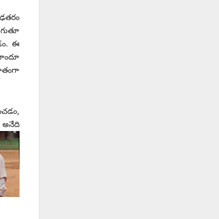
ృఢతరం
ుగుతూ
చడం. ఈ
హిందూ
హితంగా
ించడం,
అనేది