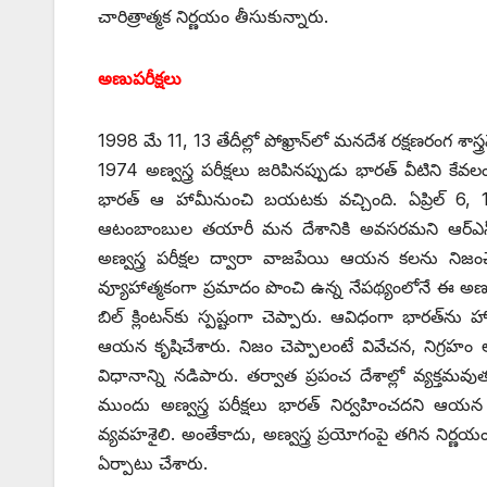
చారిత్రాత్మక నిర్ణయం తీసుకున్నారు.
అణుపరీక్షలు
1998 మే 11, 13 తేదీల్లో పోఖ్రాన్‌లో మనదేశ రక్షణరంగ శాస్త్ర
1974 అణ్వస్త్ర పరీక్షలు జరిపినప్పుడు భారత్‌ ‌వీటిని 
భారత్‌ ఆ ‌హామీనుంచి బయటకు వచ్చింది. ఏప్రిల్‌ 6, 199
ఆటంబాంబుల తయారీ మన దేశానికి అవసరమని ఆర్‌ఎస్‌
అణ్వస్త్ర పరీక్షల ద్వారా వాజపేయి ఆయన కలను నిజం
వ్యూహాత్మకంగా ప్రమాదం పొంచి ఉన్న నేపథ్యంలోనే ఈ అణు 
బిల్‌ ‌క్లింటన్‌కు స్పష్టంగా చెప్పారు. ఆవిధంగా భారత్‌ను 
ఆయన కృషిచేశారు. నిజం చెప్పాలంటే వివేచన, నిగ్రహ
విధానాన్ని నడిపారు. తర్వాత ప్రపంచ దేశాల్లో వ్యక్తమవ
ముందు అణ్వస్త్ర పరీక్షలు భారత్‌ ‌నిర్వహించదని ఆ
వ్యవహశైలి. అంతేకాదు, అణ్వస్త్ర ప్రయోగంపై తగిన నిర్ణయం 
ఏర్పాటు చేశారు.