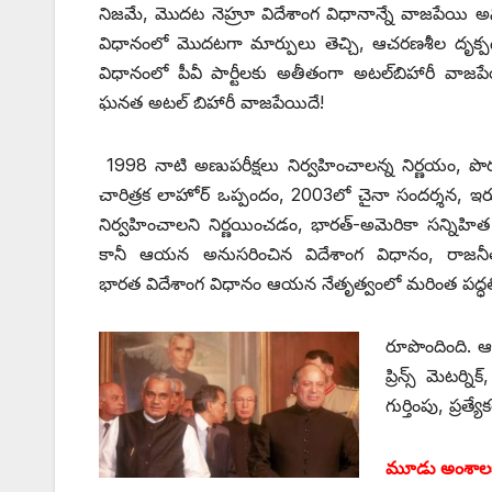
నిజమే, మొదట నెహ్రూ విదేశాంగ విధానాన్నే వాజపేయి అను
విధానంలో మొదటగా మార్పులు తెచ్చి, ఆచరణశీల దృక్ప
విధానంలో పీవీ పార్టీలకు అతీతంగా అటల్‌బిహారీ వాజపే
ఘనత అటల్‌ ‌బిహారీ వాజపేయిదే!
1998 నాటి అణుపరీక్షలు నిర్వహించాలన్న నిర్ణయం, పొర
చారిత్రక లాహోర్‌ ఒప్పందం, 2003లో చైనా సందర్శన, ఇరు
నిర్వహించాలని నిర్ణయించడం, భారత్‌-అమెరికా సన్న
కానీ ఆయన అనుసరించిన విదేశాంగ విధానం, రాజనీత
భారత విదేశాంగ విధానం ఆయన నేతృత్వంలో మరింత పద్ధత
రూపొందింది. 
ప్రిన్స్ ‌మెటర్న
గుర్తింపు, ప్ర
మూడు అంశాలకు