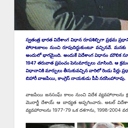
స్వతంత్ర భారత విదేశాంగ విధాన రూపశిల్పిగా ప్రథమ ప్రధాన
పోరాటకాలం నుంచి రూపుదిద్దుకుంటూ వచ్చినవే. మన
అందులో భాగమైంది. అందుకే విదేశాంగ విధానం మౌలిక స
1947 తరువాత ప్రపంచం పెనుమార్పులు చూసింది. ఆ క్రమంల
విధానానికి మార్పులు తీసుకువచ్చిన వారిలో రెండు పేర్లు ప్
‌బిహారీ వాజపేయి, కాంగ్రెస్‌ ‌నాయకుడు పీవీ నరసింహారావు.
వాజపేయి జనసంఘ్‌ ‌కాలం నుంచి విదేశ వ్యవహారాలను క
మొరార్జీ దేశాయ్‌ ఆ ‌బాధ్యత అప్పగించారు. అటల్‌ ‌విద
వ్యవహారాలను 1977-79 ఒక దశగాను, 1998-2004 వరక