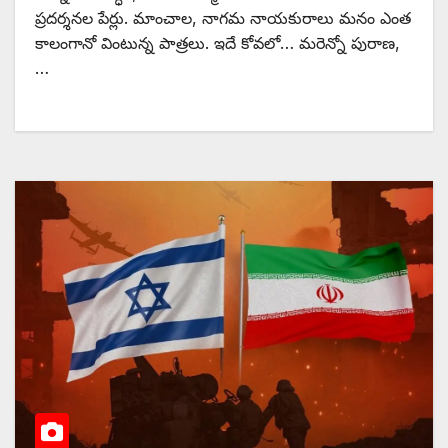
ప్రదర్శనల పేర్లు. మాంచాల, నాగమ నాయకురాలు మనం ఎంత
కాలంగానో వింటున్న పాత్రలు. ఇదే కోవలో… మరెన్నో పురాణ,
…