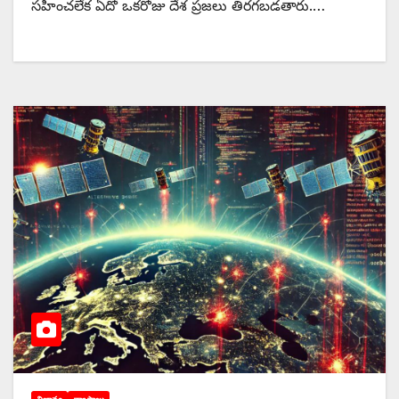
సహించలేక ఏదో ఒకరోజు దేశ ప్రజలు తిరగబడతారు.…
విజ్ఞానం
వ్యాసాలు