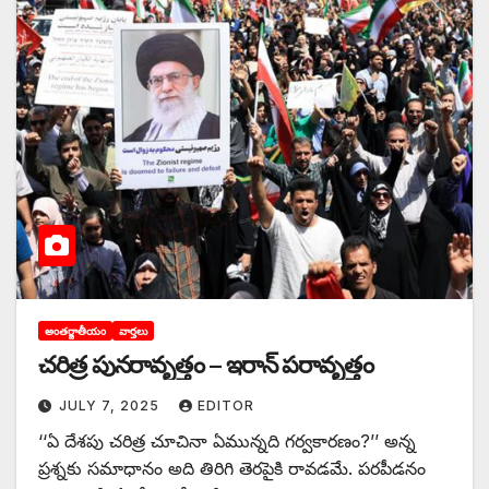
అంతర్జాతీయం
వార్తలు
చరిత్ర పునరావృత్తం – ఇరాన్‌ ‌పరావృత్తం
JULY 7, 2025
EDITOR
‘‘ఏ ‌దేశపు చరిత్ర చూచినా ఏమున్నది గర్వకారణం?’’ అన్న
ప్రశ్నకు సమాధానం అది తిరిగి తెరపైకి రావడమే. పరపీడనం