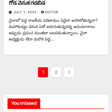
‌గోడ వెనుక గడబిడ
JULY 7, 2025
EDITOR
చైనాలో పెద్ద రాజకీయ పరిణామం ఏదైనా జరగబోతున్నదా?
మహాకుడ్యం వెనుక ఏదో జరుగుతున్నదన్న అనుమానాలు
ఇప్పుడు ప్రపంచ మంతటా బలపడుతున్నాయి. చైనా
అధ్యక్షుడు లేదా మరొక పెద్ద…
Posts
1
2
pagination
You missed