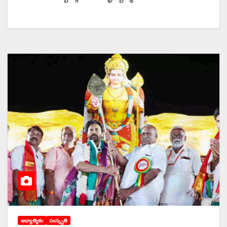
ఆధ్యాత్మికం
సంస్కృతి