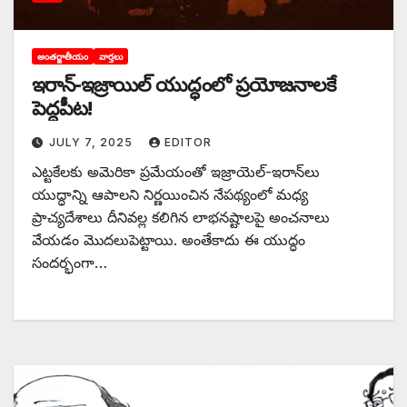
అంతర్జాతీయం
వార్తలు
ఇరాన్‌-ఇ‌జ్రాయిల్‌ ‌యుద్ధంలో ప్రయోజనాలకే
పెద్దపీట!
JULY 7, 2025
EDITOR
ఎట్టకేలకు అమెరికా ప్రమేయంతో ఇజ్రాయెల్‌-ఇరాన్‌లు
యుద్ధాన్ని ఆపాలని నిర్ణయించిన నేపథ్యంలో మధ్య
ప్రాచ్యదేశాలు దీనివల్ల కలిగిన లాభనష్టాలపై అంచనాలు
వేయడం మొదలుపెట్టాయి. అంతేకాదు ఈ యుద్ధం
సందర్భంగా…