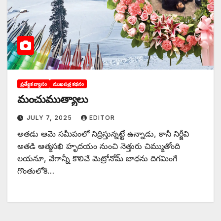
ప్రత్యేక వ్యాసం
ముఖపత్ర కథనం
మంచుముత్యాలు
JULY 7, 2025
EDITOR
అతడు ఆమె సమీపంలో నిద్రిస్తున్నట్టే ఉన్నాడు, కానీ నిర్జీవి
అతడి ఆత్మసఖి హృదయం నుంచి నెత్తురు చిమ్ముతోంది
లయనూ, వేగాన్నీ కొలిచే మెట్రోనోమ్‌ బాధను దిగమింగే
గొంతులోకి…