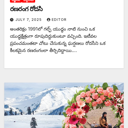
‌రణరంగ రోదసి
JULY 7, 2025
EDITOR
అం‌తరిక్షం 1991లో గల్ఫ్ ‌యుద్ధం నాటి నుంచి ఒక
యుద్ధక్షేత్రంగా రూపుదిద్దుకుంటూ వచ్చింది. ఇటీవల
ప్రపంచమంతటా చోటు చేసుకున్న ఘర్షణలు రోదసీని ఒక
కీలకమైన రణరంగంలా తీర్చిదిద్దాయి.…