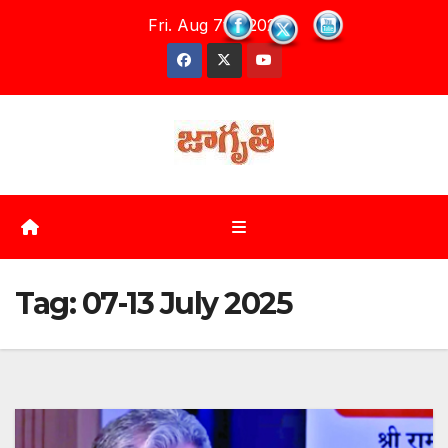
Skip
Fri. Aug 7th, 2026
to
content
Tag:
07-13 July 2025