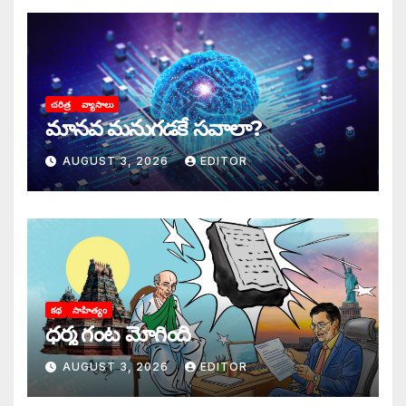
చరిత్ర
వ్యాసాలు
మానవ మనుగడకే సవాలా?
AUGUST 3, 2026
EDITOR
కథ
సాహిత్యం
ధర్మ గంట మోగింది
AUGUST 3, 2026
EDITOR