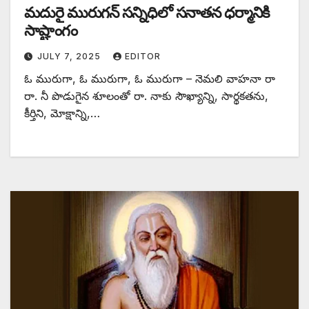
మదురై మురుగన్‌ ‌సన్నిధిలో సనాతన ధర్మానికి
సాష్టాంగం
JULY 7, 2025
EDITOR
ఓ ‌మురుగా, ఓ మురుగా, ఓ మురుగా – నెమలి వాహనా రా
రా. నీ పొడుగైన శూలంతో రా. నాకు సౌఖ్యాన్ని, సార్థకతను,
కీర్తిని, మోక్షాన్ని,…