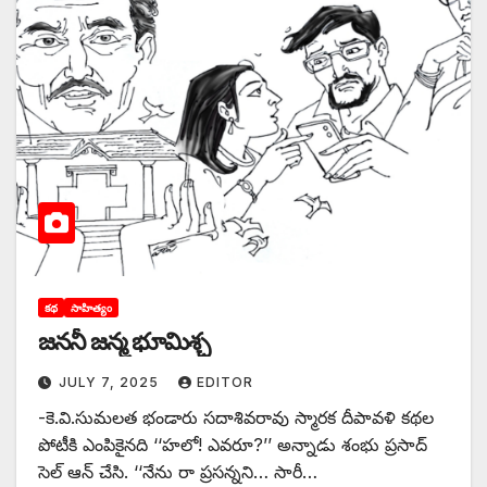
కథ
సాహిత్యం
‌జననీ జన్మ భూమిశ్చ
JULY 7, 2025
EDITOR
-కె.వి.సుమలత భండారు సదాశివరావు స్మారక దీపావళి కథల
పోటీకి ఎంపికైనది ‘‘‌హలో! ఎవరూ?’’ అన్నాడు శంభు ప్రసాద్‌
‌సెల్‌ ఆన్‌ ‌చేసి. ‘‘నేను రా ప్రసన్నని… సారీ…