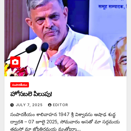
సంపాదకీయం
హోసబలె పిలుపు!
JULY 7, 2025
EDITOR
సంపాదకీయం శాలివాహన 1947 శ్రీ విశ్వావసు ఆషాఢ శుద్ధ
ద్వాదశి – 07 జూలై 2025, సోమవారం అసతో మా సద్గమయ
తమసో మా జ్యోతిర్గమయ మృత్యోర్మా…