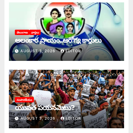
తెలంగాణ
వార్తలు
అలంకార ప్రాయం..ఆరోగ్య కార్డులు
AUGUST 3, 2026
EDITOR
సంపాదకీయం
యువత పయనమెటు?
AUGUST 3, 2026
EDITOR