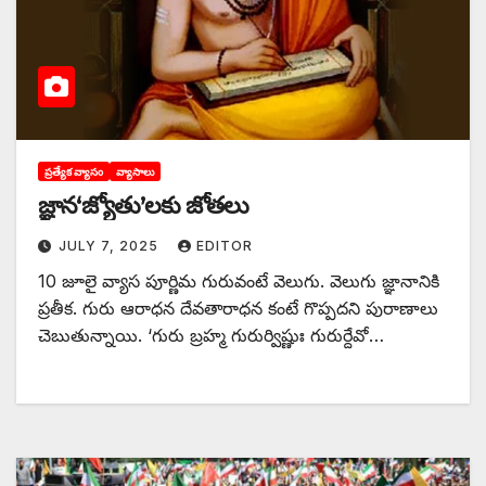
ప్రత్యేక వ్యాసం
వ్యాసాలు
‌జ్ఞాన‘జ్యోతు’లకు జోతలు
JULY 7, 2025
EDITOR
10 జూలై వ్యాస పూర్ణిమ గురువంటే వెలుగు. వెలుగు జ్ఞానానికి
ప్రతీక. గురు ఆరాధన దేవతారాధన కంటే గొప్పదని పురాణాలు
చెబుతున్నాయి. ‘గురు బ్రహ్మ గురుర్విష్ణుః గురుర్దేవో…