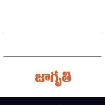
Grievance Redressal Mechanism
Grievances
Privacy Policy