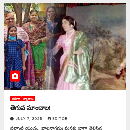
మహిళ
వ్యాసాలు
తెగువ మాంచాల!
JULY 7, 2025
EDITOR
పల్నాటి యుద్ధం, బాలనాగమ్మ మనకు బాగా తెలిసిన