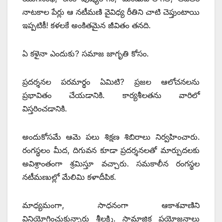
నాటకాల పేర్లు ఆ నటీమణి వైవిధ్య రీతిని చాటి చెప్తుంటాయి
ఇప్పటికీ! కళలకే అంకితమైన జీవితం తనది.
ఏ కళైనా ఎందుకు? సమాజ జాగృతి కోసం.
ప్రదర్శనల పరమార్థం ఏమిటి? ప్రజల ఆలోచనలను
ప్రభావితం చేయడానికి. కార్యశీలతను వారిలో
విస్తరించడానికి.
అందుకోసమే ఆమె పలు శిక్షణ శిబిరాలు నిర్వహించారు.
రంగస్థలం మీద, దిగువన కూడా ప్రదర్శనలతో మార్పుదలకు
అవిశ్రాంతంగా శ్రమిస్తూ వచ్చారు. సమకాలీన రంగస్థల
నటీమణుల్లో మేలిమి కళాదీపిక.
మాధ్యమంగా, సాధనంగా ఆకాశవాణిని
వినియోగించుకున్నారు శ్రీలక్ష్మి. సామాజిక ప్రయోజనాలు