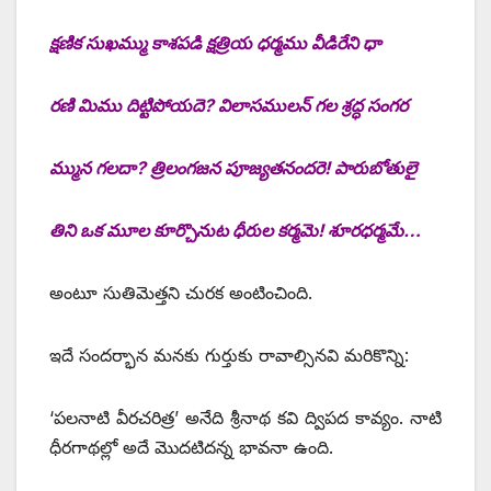
క్షణిక సుఖమ్ము కాశపడి క్షత్రియ ధర్మము వీడిరేని ధా
రణి మిము దిట్టిపోయదె? విలాసములన్‌ ‌గల శ్రద్ధ సంగర
మ్మున గలదా? త్రిలంగజన పూజ్యతనందరె! పారుబోతులై
తిని ఒక మూల కూర్చొనుట ధీరుల కర్మమె! శూరధర్మమే…
అంటూ సుతిమెత్తని చురక అంటించింది.
ఇదే సందర్భాన మనకు గుర్తుకు రావాల్సినవి మరికొన్ని:
‘పలనాటి వీరచరిత్ర’ అనేది శ్రీనాథ కవి ద్విపద కావ్యం. నాటి
ధీరగాథల్లో అదే మొదటిదన్న భావనా ఉంది.