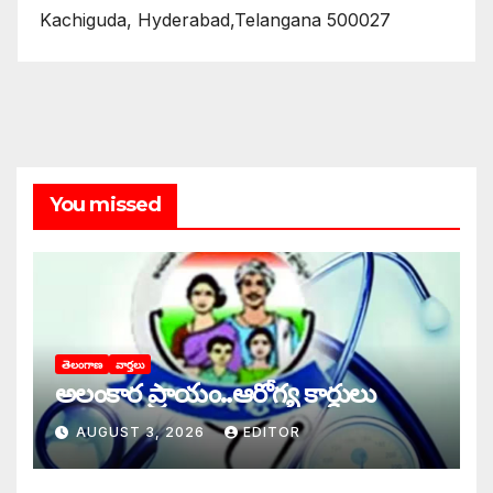
Kachiguda, Hyderabad,Telangana 500027
You missed
తెలంగాణ
వార్తలు
అలంకార ప్రాయం..ఆరోగ్య కార్డులు
AUGUST 3, 2026
EDITOR