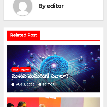
k
By
editor
Related Post
చరిత్ర
వ్యాసాలు
మానవ మనుగడకే సవాలా?
AUG 3, 2026
EDITOR