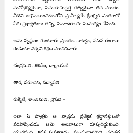
మనోధైర్యమైనా, సమయస్ఫూర్తి తత్వమైనా తన సొంతం.
వీటిని అభినయించడంలోని ప్రావీణ్యమే శ్రీలక్ష్మికి ఎంతగానో
పేరు ప్రఖ్యాతులు తెచ్చి, సమాదరణను సుసాధ్యం చేసింది.
ఆమె స్వస్థలం గుంటూరు ప్రాంతం. నాట్యం, నటన రంగాలు
రెండింటా చక్కని శిక్షణ పొందినవారు.
చంద్రమతి, శశిరేఖ, దాక్షాయణి
తార, వరూధిని, పద్మావతి
రుక్మిణి, శాంతిమతి, ద్రౌపది –
ఇలా ఏ పాత్రకు ఆ పాత్రను ప్రత్యేక శ్రద్ధాసక్తులతో
పరిపోషించడం ఆమె అలవాటుగా రూపుదిద్దుకుంది.
యుగసంధి, కనక పుష్యరాగం, మండువాలోగిలి, తదితర