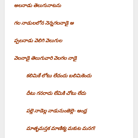
అలనాడు తెలుగునాటను
గల నాడులలోన నెన్నగలనాడై అ
ప్పలనాడు వెలిగి వెలుగుల
వెలనాడై తెలుగువారి వెలగల నాడై
కలిమికే లోటు లేదందు బలిమికెందు
దీటు గనరాదు లేమికి చోటు లేదు
పల్లె నాడెల్ల నాడునుంజెల్లె- ఆంధ్ర
మాతృమస్తక మాణిక్య మకుట మనగ!