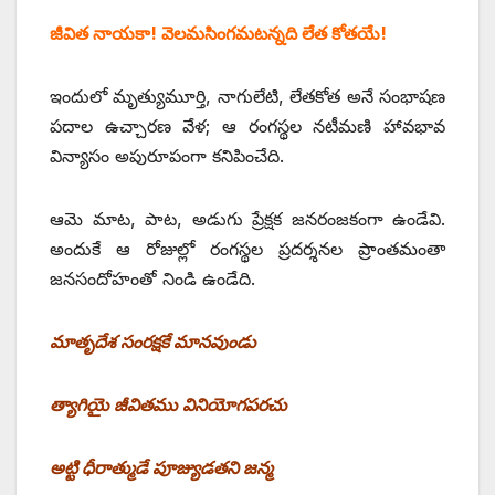
జీవిత నాయకా! వెలమసింగమటన్నది లేత కోతయే!
ఇందులో మృత్యుమూర్తి, నాగులేటి, లేతకోత అనే సంభాషణ
పదాల ఉచ్చారణ వేళ; ఆ రంగస్థల నటీమణి హావభావ
విన్యాసం అపురూపంగా కనిపించేది.
ఆమె మాట, పాట, అడుగు ప్రేక్షక జనరంజకంగా ఉండేవి.
అందుకే ఆ రోజుల్లో రంగస్థల ప్రదర్శనల ప్రాంతమంతా
జనసందోహంతో నిండి ఉండేది.
మాతృదేశ సంరక్షకే మానవుండు
త్యాగియై జీవితము వినియోగపరచు
అట్టి ధీరాత్ముడే పూజ్యుడతని జన్మ