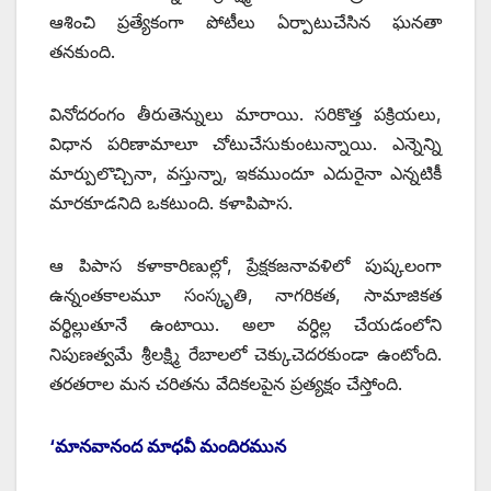
ఆశించి ప్రత్యేకంగా పోటీలు ఏర్పాటుచేసిన ఘనతా
తనకుంది.
వినోదరంగం తీరుతెన్నులు మారాయి. సరికొత్త పక్రియలు,
విధాన పరిణామాలూ చోటుచేసుకుంటున్నాయి. ఎన్నెన్ని
మార్పులొచ్చినా, వస్తున్నా, ఇకముందూ ఎదురైనా ఎన్నటికీ
మారకూడనిది ఒకటుంది. కళాపిపాస.
ఆ పిపాస కళాకారిణుల్లో, ప్రేక్షకజనావళిలో పుష్కలంగా
ఉన్నంతకాలమూ సంస్కృతి, నాగరికత, సామాజికత
వర్థిల్లుతూనే ఉంటాయి. అలా వర్ధిల్ల చేయడంలోని
నిపుణత్వమే శ్రీలక్ష్మి రేబాలలో చెక్కుచెదరకుండా ఉంటోంది.
తరతరాల మన చరితను వేదికలపైన ప్రత్యక్షం చేస్తోంది.
‘మానవానంద మాధవీ మందిరమున