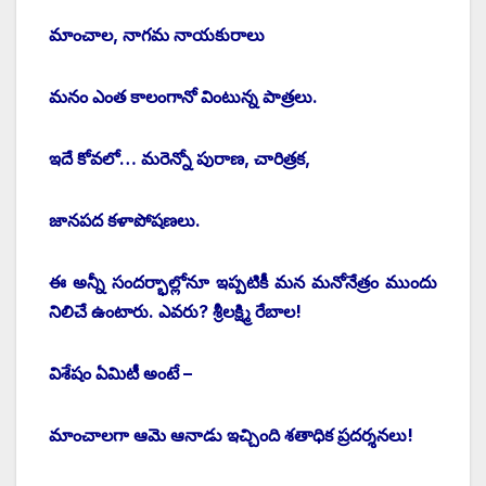
మాంచాల, నాగమ నాయకురాలు
మనం ఎంత కాలంగానో వింటున్న పాత్రలు.
ఇదే కోవలో… మరెన్నో పురాణ, చారిత్రక,
జానపద కళాపోషణలు.
ఈ అన్నీ సందర్భాల్లోనూ ఇప్పటికీ మన మనోనేత్రం ముందు
నిలిచే ఉంటారు. ఎవరు? శ్రీలక్ష్మి రేబాల!
విశేషం ఏమిటీ అంటే –
మాంచాలగా ఆమె ఆనాడు ఇచ్చింది శతాధిక ప్రదర్శనలు!