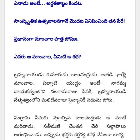
ఏనాడు అంటే… అర్ధశతాబ్దం కిందట.
సాంస్కృతిక ఉత్సవాలనగానే మొదట వినిపించింది తన పేరే!
ప్రధానంగా మాంచాల పాత్ర పోషణ.
ఎవరు ఆ మాంచాల, ఏమిటి ఆ కథ?
బ్రహ్మనాయుడు కుమారుడు బాలచంద్రుడు. అతడి భార్యే
మాంచాల. పల్నాటి యుద్ధం అంటే- నాగమ్మ
నాయకత్వంలోని నలగామరాజు సేనకి, బ్రహ్మనాయుడి
నేతృత్వంలోని మలిదేవరాజు సైన్యానికీ నడుమ పోరు.
సంగ్రామ సీమకు వెళ్లాల్సిన బాలచంద్రుడు ఆ మాటే
మరిచాడు. సతీమణి చెంతన చేరి సల్లాపాలు
ఆరంభించాడు. అప్పుడు భర్తకు కర్తవ్య బోధ చేసిందా భార్య.