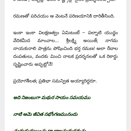
రమణతో పరిచయం ఆ వెంటనే పరిణయానికి దారితీసింది.
ఇంకా ఇంకా విలక్షణత్వం ఏమిటంటే – పల్నాటి యుద్ధం
వేదికమీద మాంచాల… శ్రీలక్ష్మి అయితే; నాగమ
నాయకురాలి పాత్రను పోషించింది భర్త రమణ! అలా రేబాల
దంపతులు, వందకు మించి నాటక ప్రదర్శనలతో ఒక రికార్డు
సృష్టించారు అప్పట్లోనే!
ప్రయోగశీలత; ప్రతిభా సమన్విత అయ్యారిద్దరూ.
అది నిజంబుగా మథుర సాయం సమయము
నాటి ఆమె జీవిత నభోంగణమునందు
చంద్రుడుదయించు దా బాలచంద్రుడగుచు