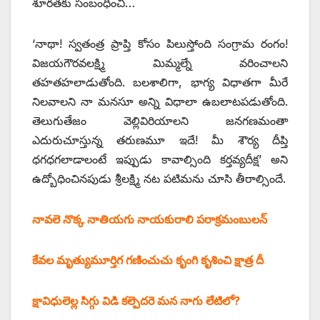
శూరతకు సంబంధించి…
‘నాథా! స్వతంత్ర ప్రాప్తి కోసం పిలుస్తోంది సంగ్రామ రంగం!
విజయగౌరవలక్ష్మి మిమ్మల్నే వరించాలని
తహతహలాడుతోంది. బలశాలిగా, భాగ్య విధాతగా మీరే
నిలవాలని నా మనసూ అన్ని విధాలా ఉబలాటపడుతోంది.
తెలుగుతేజం వెల్లివిరియాలని జనగణమంతా
ఎదురుచూస్తున్న తరుణమూ ఇదే! మీ శౌర్య దీప్తి
ధగధగలాడాలంటే ఇప్పుడు కావాల్సింది కర్తవ్యదీక్ష’ అని
ఉద్బోధించినపుడు శ్రీలక్ష్మి నట పటిమను చూసి తీరాల్సిందే.
నావలె నొక్క నాతియగు నాయకురాలి పరాక్రమంబులన్‌
‌కేవల మృత్యుమూర్తిగ గణించుచు కృంగి కృశించి క్షాత్ర దీ
క్షావిధులెల్ల సిగ్గు విడి కల్పెదరె మన నాగు లేటిలో?