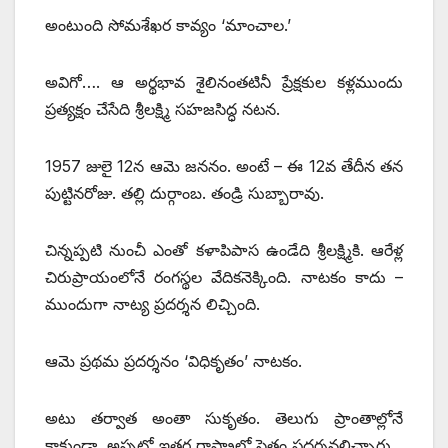
అంటుంది సోమశేఖర కావ్యం ‘మాంచాల.’
అవిగో…. ఆ అర్థభావ శైలినంతటినీ ప్రేక్షకుల కళ్లముందు
ప్రత్యక్షం చేసేది శ్రీలక్ష్మి సహజసిద్ధ నటన.
1957 జులై 12న ఆమె జననం. అంటే – ఈ 12వ తేదీన తన
పుట్టినరోజు. తల్లి దుర్గాంబ. తండ్రి సుబ్బారావు.
చిన్నప్పటి నుంచీ ఎంతో కళాపిపాస ఉండేది శ్రీలక్ష్మికి. ఆరేళ్ల
చిరుప్రాయంలోనే రంగస్థల వేదికనెక్కింది. నాటకం కాదు –
ముందుగా నాట్య ప్రదర్శన లిచ్చింది.
ఆమె ప్రథమ ప్రదర్శనం ‘విధికృతం’ నాటకం.
అటు తర్వాత అంతా సుకృతం. తెలుగు ప్రాంతాల్లోనే
కాకుండా, అప్పట్లో ఇతర రాష్ట్రాల్లో సైతం ప్రదర్శనలిచ్చారు.