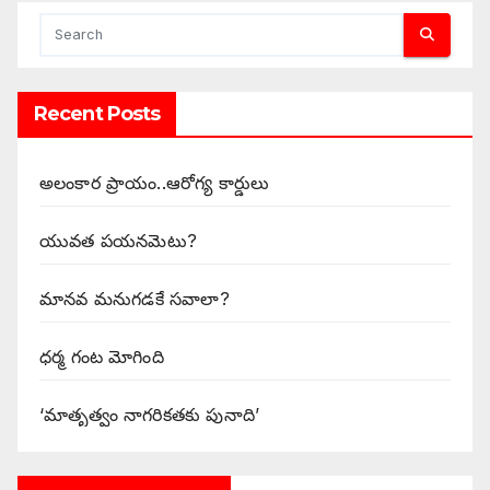
Recent Posts
అలంకార ప్రాయం..ఆరోగ్య కార్డులు
యువత పయనమెటు?
మానవ మనుగడకే సవాలా?
ధర్మ గంట మోగింది
‘మాతృత్వం నాగరికతకు పునాది’