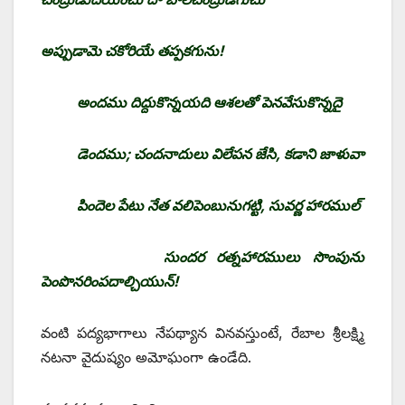
అప్పుడామె చకోరియే తప్పకగును!
అందము దిద్దుకొన్నయది ఆశలతో పెనవేసుకొన్నదై
డెందము; చందనాదులు విలేపన జేసి, కడాని జాళువా
పిందెల పేటు నేత వలిపెంబునుగట్టి, సువర్ణ హారముల్‌
‌సుందర రత్నహారములు సొంపును
పెంపొనరింపదాల్చియున్‌!
‌వంటి పద్యభాగాలు నేపథ్యాన వినవస్తుంటే, రేబాల శ్రీలక్ష్మి
నటనా వైదుష్యం అమోఘంగా ఉండేది.