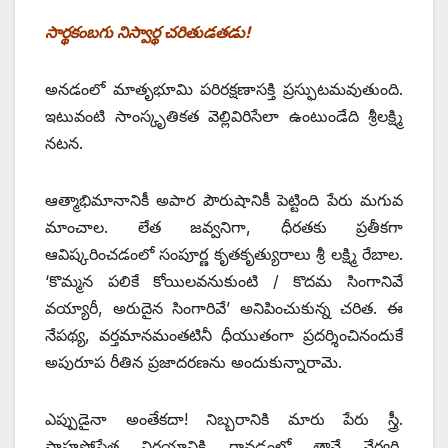
సార్థకంబగు నిస్వార్థ చరితుడతడు!
అనడంలో మాతృభూమి పరిరక్షణాసక్తి ప్రస్ఫుటమవుతుంది.
ఇటువంటి సాంస్కృతికత వెల్లివిరిసేలా ఉంటుండేది శ్రీలక్ష్మి
నటన.
ఆత్మాభిమానానికీ అపార పౌరుషానికీ పెట్టింది పేరు మగువ
మాంచాల. లేత జవ్వనిగా, ధీరతకు ప్రతీకగా
ఆవిష్కరించడంలో సంపూర్ణ కృతకృత్యురాలు శ్రీ లక్ష్మి రేబాల.
‘కొమ్మన పలికే కోయిలవనుకుంటి / కొదమ సింగానివే
వయ్యారీ, అరుదైన సింగారివే’ అనిపించుకున్న చరిత. ఈ
నేపథ్య, వర్తమానమంతటినీ ధీయుతంగా ప్రదర్శించినందుకే
అపురూప రీతిన ప్రజాదరణను అందుకున్నారామె.
ఎప్పుడైనా అంతేకదా! నిబ్బరానికి మారు పేరు స్త్రీ.
సాహసోపేత నిర్ణయానికి రావడంలో తానే నేర్వరి.