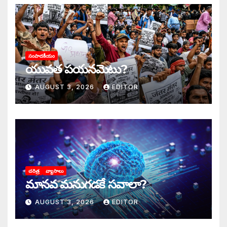
సంపాదకీయం
యువత పయనమెటు?
AUGUST 3, 2026
EDITOR
చరిత్ర
వ్యాసాలు
మానవ మనుగడకే సవాలా?
AUGUST 3, 2026
EDITOR