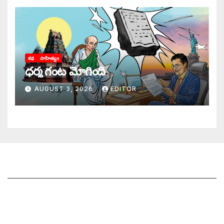
కథ
సాహిత్యం
ధర్మ గంట మోగింది
AUGUST 3, 2026
EDITOR
జాగృతి గురించి
సంప్రదించండి