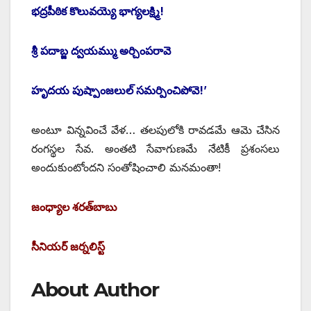
భద్రపీఠిక కొలువయ్యె భాగ్యలక్ష్మి!
శ్రీ పదాబ్జ ద్వయమ్ము అర్చింపరావె
హృదయ పుష్పాంజలుల్‌ ‌సమర్పించిపోవె!’
అంటూ విన్నవించే వేళ… తలపులోకి రావడమే ఆమె చేసిన
రంగస్థల సేవ. అంతటి సేవాగుణమే నేటికీ ప్రశంసలు
అందుకుంటోందని సంతోషించాలి మనమంతా!
జంధ్యాల శరత్‌బాబు
సీనియర్‌ ‌జర్నలిస్ట్
About Author