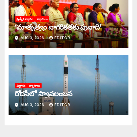
ప్రత్యేక వ్యాసం
వ్యాసాలు
‘మాతృత్వం నాగరికతకు పునాది’
AUG 3, 2026
EDITOR
విజ్ఞానం
వ్యాసాలు
రోదసీలో స్వావలంబన
AUG 3, 2026
EDITOR