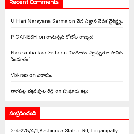
Recent Comments
U Hari Narayana Sarma
on
వేద విజ్ఞాన వేదిక వైశిష్ట్యం
P GANESH
on
‌రానున్నది రోబోల రాజ్యం!
Narasimha Rao Sista
on
‘సిందూరం ఎల్లప్పుడూ పాపిట
సిందూరం’
Vbkrao
on
విరామం
నాగపట్ల భక్తవత్సల రెడ్డి
on
పుత్తూరు కట్టు
సంప్రదించండి
3-4-228/4/1,Kachiguda Station Rd, Lingampally,