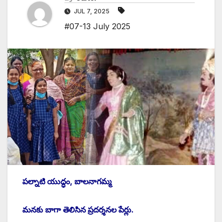
JUL 7, 2025
#07-13 July 2025
పల్నాటి యుద్ధం, బాలనాగమ్మ
మనకు బాగా తెలిసిన ప్రదర్శనల పేర్లు.