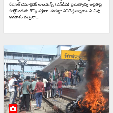
నేషనల్‌ ‌డెమాక్రటిక్‌ అలయన్స్ (ఎన్‌డీఏ) ప్రభుత్వాన్ని అప్రతిష్ట
పాల్జేసేందుకు కొన్ని శక్తులు చురుగ్గా పనిచేస్తున్నాయి. ఏ చిన్న
అవకాశం వచ్చినా…