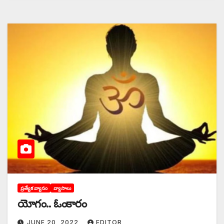
ప్రత్యేక వ్యాసం
వ్యాసాలు
యోగం.. ఓంకారం
JUNE 20, 2022
EDITOR