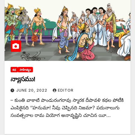
కథ
సాహిత్యం
న్యాసము!
JUNE 20, 2022
EDITOR
– కుంతి వాకాటి పాండురంగరావు స్మారక దీపావళి కథల పోటీకి
ఎంపికైనది ‘‘హనుమా! నీవు చెప్పినది నిజమా? పదునాలుగు
సంవత్సరాల రామ వియోగ అనావృష్టిని చూచిన యీ…