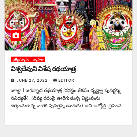
ప్రత్యేక వ్యాసం
వ్యాసాలు
విశ్వదేవుని విశేష రథయాత్ర
JUNE 27, 2022
EDITOR
జూలై 1 జగన్నాథ రథయాత్ర ‘రథస్థం కేశవం దృష్ట్వా పునర్జన్మ
నవిద్యతే’.. (దివ్య రథంపై ఊరేగుతున్న విష్ణువును
దర్శించుకున్న వారికి పునర్జన్మ ఉండదు) అని ఆర్యోక్తి. ప్రపంచ…