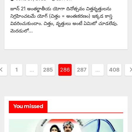
జూన్‌ 21 అం‌తర్జాతీయ యోగా దినోత్సవం చిత్తవృత్తులను
నిగ్రహించటమే యోగ్‌ (‌చిత్తం = అంతఃకరణం) ఇక్కడ కాస్త
వివరించుకుందాం. చిత్తం, వృత్తులు అంటే ఏమిటో చూడలేవు.
మెదడులో…
osts
1
…
285
286
287
…
408
agination
You missed