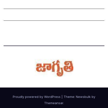
Grievance Redressal Mechanism
Grievances
Privacy Policy
Proudly powered by WordPress
|
Theme:
Newsbulk
by
Themeansar
.