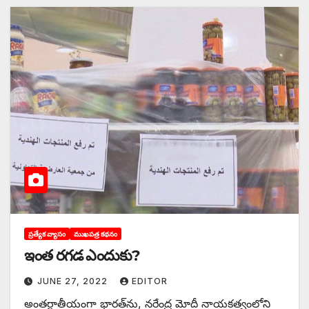
ప్రత్యేక వ్యాసం
ముఖపత్ర కథనం
ఇం‌త రగడ ఎందుకు?
JUNE 27, 2022
EDITOR
అంతర్జాతీయంగా భారత్‌ను, నరేంద్ర మోదీ నాయకత్వంలోని