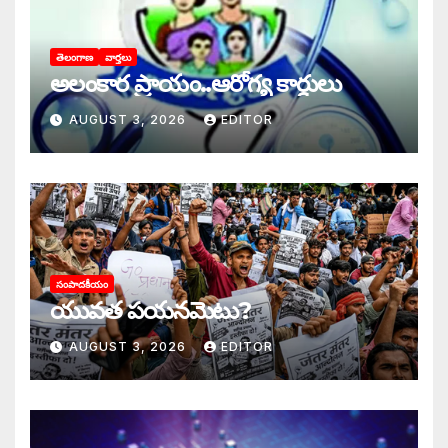
తెలంగాణ
వార్తలు
అలంకార ప్రాయం..ఆరోగ్య కార్డులు
AUGUST 3, 2026
EDITOR
సంపాదకీయం
యువత పయనమెటు?
AUGUST 3, 2026
EDITOR