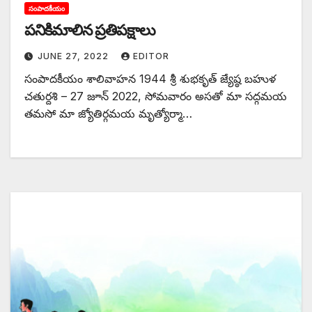
సంపాదకీయం
‌పనికిమాలిన ప్రతిపక్షాలు
JUNE 27, 2022
EDITOR
సంపాదకీయం శాలివాహన 1944 శ్రీ శుభకృత్‌ ‌జ్యేష్ఠ బహుళ
చతుర్దశి – 27 జూన్‌ 2022, ‌సోమవారం అసతో మా సద్గమయ
తమసో మా జ్యోతిర్గమయ మృత్యోర్మా…