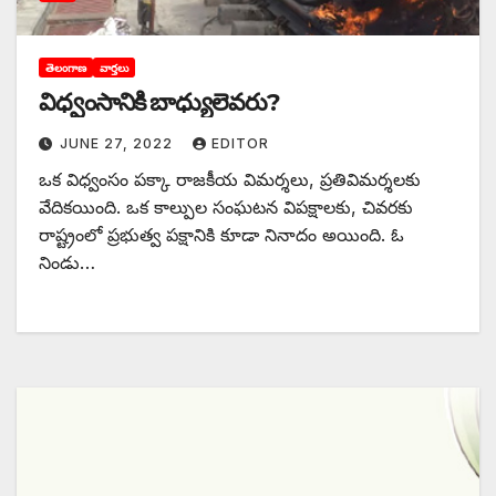
తెలంగాణ
వార్తలు
విధ్వంసానికి బాధ్యులెవరు?
JUNE 27, 2022
EDITOR
ఒక విధ్వంసం పక్కా రాజకీయ విమర్శలు, ప్రతివిమర్శలకు
వేదికయింది. ఒక కాల్పుల సంఘటన విపక్షాలకు, చివరకు
రాష్ట్రంలో ప్రభుత్వ పక్షానికి కూడా నినాదం అయింది. ఓ
నిండు…