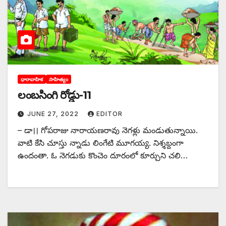
ధారావాహిక
సాహిత్యం
లంబసింగి రోడ్డు-11
JUNE 27, 2022
EDITOR
– డా।। గోపరాజు నారాయణరావు నెగళ్లు మండుతున్నాయి.
వాటి కేసి చూస్తు న్నాడు లింగేటి మూగయ్య. నిశ్శబ్దంగా
ఉందంతా. ఓ నెగడుకు కొంచెం దూరంలో కూర్చుని చలి…