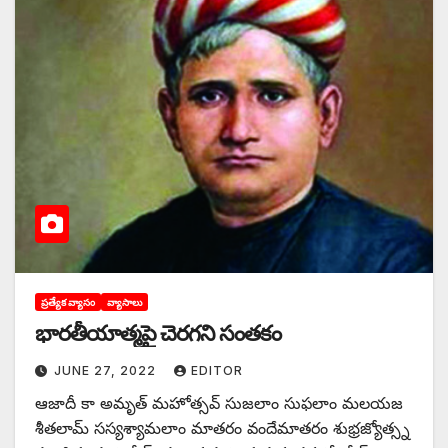
ప్రత్యేక వ్యాసం
వ్యాసాలు
భారతీయాత్మపై చెరగని సంతకం
JUNE 27, 2022
EDITOR
ఆజాదీ కా అమృత్‌ ‌మహోత్సవ్‌ ‌సుజలాం సుఫలాం మలయజ
శీతలామ్‌ ‌సస్యశ్యామలాం మాతరం వందేమాతరం శుభ్రజ్యోత్స్న