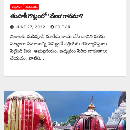
వ్యాసాలు
సామాజికం
తుపాకీ గొట్టంలో ‘వేణు’గానమా?
JUNE 27, 2022
EDITOR
నిజాలకు మసిపూసి మారేడు కాయ చేసి దానిని పరమ
సత్యంగా సమాజాన్ని నమ్మించే పక్రియకు కమ్యూనిస్టులు
పెట్టింది పేరు. అభ్యుదయం, ఉద్యమం పేరిట దారుణాలు
చేయడం, వాటిని…