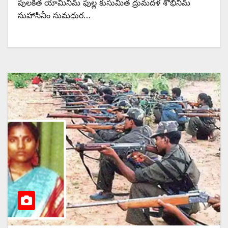
పులకిత యామినీమ్‌ ‌ఫుల్ల కుసుమిత ద్రుమదళ శోభినీమ్‌
‌సుహాసినీం సుమధుర…