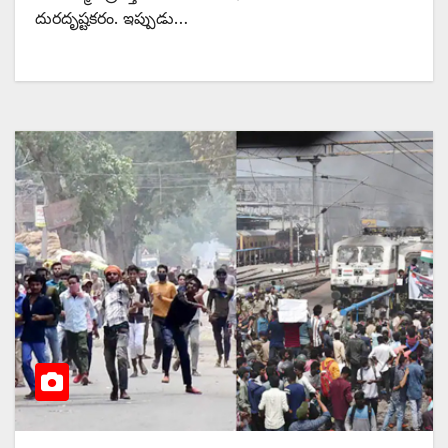
దురదృష్టకరం. ఇప్పుడు…