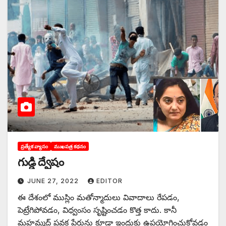
ప్రత్యేక వ్యాసం
ముఖపత్ర కథనం
గుడ్డి ద్వేషం
JUNE 27, 2022
EDITOR
ఈ ‌దేశంలో ముస్లిం మతోన్మాదులు వివాదాలు రేపడం,
పెట్రేగిపోవడం, విధ్వంసం సృష్టించడం కొత్త కాదు. కానీ
మహమ్మద్‌ ‌ప్రవక్త పేరును కూడా ఇందుకు ఉపయోగించుకోవడం