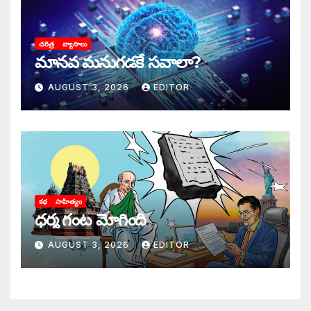
చరిత్ర
వ్యాసాలు
మానవ మనుగడకే సవాలా?
AUGUST 3, 2026
EDITOR
కథ
సాహిత్యం
ధర్మ గంట మోగింది
AUGUST 3, 2026
EDITOR