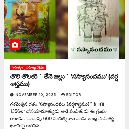
సాహిత్యం
సాహిత్య విశ్లేషణ
తొలి తొలకరి ` తేనె జల్లు ` ‘సస్యానందము’ (వర్ష
శాస్త్రము)
NOVEMBER 10, 2025
EDITOR
గళమెత్తిన గతం ‘సస్యానందము (వర్షశాస్త్రము)’` కీ॥శ॥
1356లో దోనయామాత్యుడు అనే పండితుడు ఈ గ్రంథం
రాశాడు. ‘దాదాపు 660 సంవత్సరాల నాడు ఆంధ్ర సాహిత్య
భూమిపై కురిసిన…