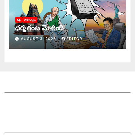
కథ
సాహిత్యం
ధర్మ గంట మోగింది
AUGUST 3, 2026
EDITOR
జాగృతి గురించి
సంప్రదించండి
మీ ఆర్టికల్ ని పంపించండి