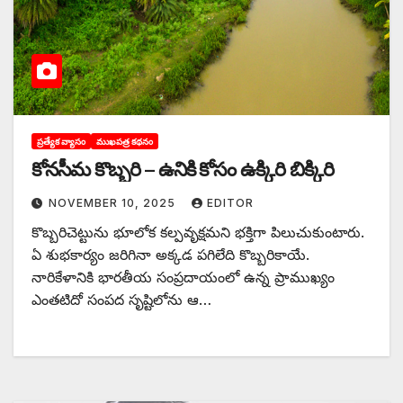
ప్రత్యేక వ్యాసం
ముఖపత్ర కథనం
కోనసీమ కొబ్బరి – ఉనికి కోసం ఉక్కిరి బిక్కిరి
NOVEMBER 10, 2025
EDITOR
కొబ్బరిచెట్టును భూలోక కల్పవృక్షమని భక్తిగా పిలుచుకుంటారు.
ఏ శుభకార్యం జరిగినా అక్కడ పగిలేది కొబ్బరికాయే.
నారికేళానికి భారతీయ సంప్రదాయంలో ఉన్న ప్రాముఖ్యం
ఎంతటిదో సంపద సృష్టిలోను ఆ…