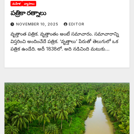
మహిళ
వ్యాసాలు
పత్రికా రత్నాలు
NOVEMBER 10, 2025
EDITOR
వృత్తాంత పత్రిక. వృత్తాంతం అంటే సమాచారం. సమాచారాన్ని
విస్తరించి అందించేదే పత్రిక. ‘వృత్తాలు’ పేరుతో తెలుగులో ఒక
పత్రిక ఉండేది. అదీ 1838లో. అది నడిచింది మటుకు…