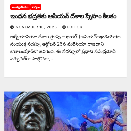
అంతర్జాతీయం
వార్తలు
ఇంధన భద్రతకు ఆసియన్‌ దేశాల స్నేహం కీలకం
NOVEMBER 10, 2025
EDITOR
ఆగ్నేయాసియా దేశాల గ్రూపు – భారత్‌ (ఆసియన్‌-ఇండియా)ల
సంయుక్త సదస్సు అక్టోబర్‌ 26న మలేసియా రాజధాని
కౌలాలంపూర్‌లో జరిగింది. ఈ సదస్సులో ప్రధాని నరేంద్రమోదీ
వర్చువల్‌గా పాల్గొనగా,…