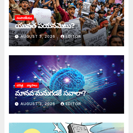
సంపాదకీయం
యువత పయనమెటు?
AUGUST 3, 2026
EDITOR
చరిత్ర
వ్యాసాలు
మానవ మనుగడకే సవాలా?
AUGUST 3, 2026
EDITOR