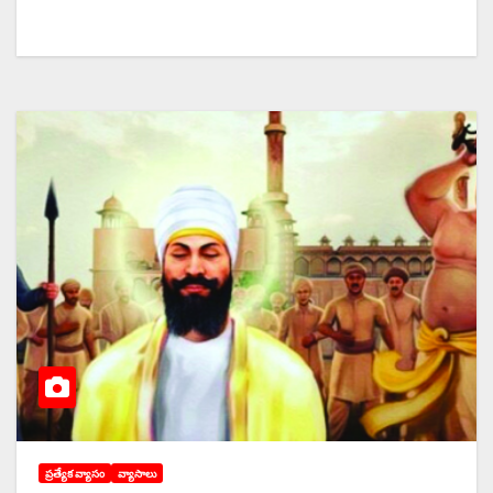
ప్రత్యేక వ్యాసం
వ్యాసాలు