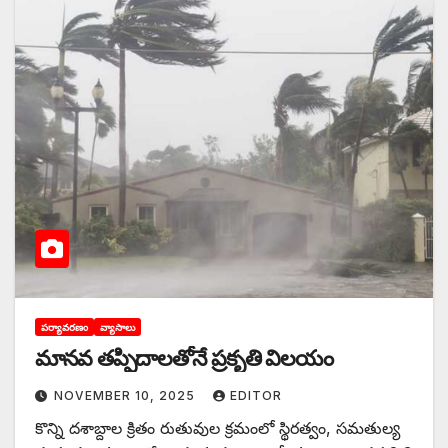
పర్యావరణం
వ్యాసాలు
మానవ తప్పిదాలతోనే ప్రకృతి విలయం
NOVEMBER 10, 2025
EDITOR
కొన్ని దశాబ్దాల క్రితం రుతువుల క్రమంలో స్థిరత్వం, సమతుల్య