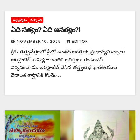
ఆధ్యాత్మికం
సంస్కృతి
ఏది సత్యం? ఏది అసత్యం?!
NOVEMBER 10, 2025
EDITOR
‌గ్రీకు తత్త్వవేత్తలలో ప్లేటో అంతర జగత్తుకు ప్రాధాన్యమిచ్చాడు.
అరిస్టాటిల్‌ ‌బాహ్య – అంతర జగత్తులు రెండింటినీ
నిర్వచించాడు. అరిస్టాటిల్‌ ‌చేసిన తత్త్వబోధ భారతీయుల
వేదాంత శాస్త్రానికి కొంచెం…