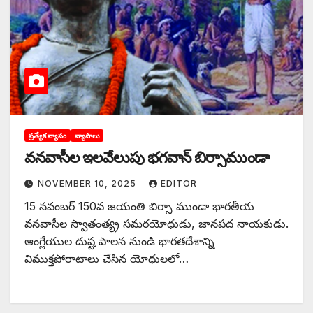
ప్రత్యేక వ్యాసం
వ్యాసాలు
వనవాసీల ఇలవేలుపు భగవాన్‌ బిర్సాముండా
NOVEMBER 10, 2025
EDITOR
15 నవంబర్‌ 150వ జయంతి బిర్సా ముండా భారతీయ
వనవాసీల స్వాతంత్య్ర సమరయోధుడు, జానపద నాయకుడు.
ఆంగ్లేయుల దుష్ట పాలన నుండి భారతదేశాన్ని
విముక్తపోరాటాలు చేసిన యోధులలో…