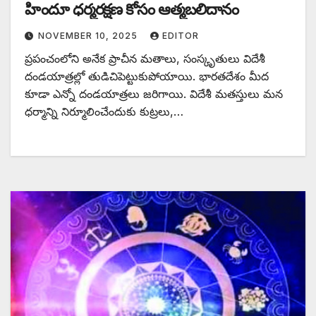
హిందూ ధర్మరక్షణ కోసం ఆత్మబలిదానం
NOVEMBER 10, 2025
EDITOR
ప్రపంచంలోని అనేక ప్రాచీన మతాలు, సంస్కృతులు విదేశీ
దండయాత్రల్లో తుడిచిపెట్టుకుపోయాయి. భారతదేశం మీద
కూడా ఎన్నో దండయాత్రలు జరిగాయి. విదేశీ మతస్తులు మన
ధర్మాన్ని నిర్మూలించేందుకు కుట్రలు,…