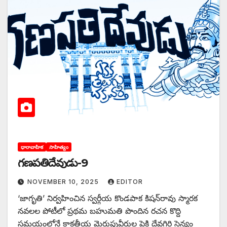
ధారావాహిక
సాహిత్యం
గణపతిదేవుడు-9
NOVEMBER 10, 2025
EDITOR
‘జాగృతి’ నిర్వహించిన స్వర్గీయ కొండపాక కిషన్‌రావు స్మారక
నవలల పోటీలో ప్రథమ బహుమతి పొందిన రచన కొద్ది
సమయంలోనే కాకతీయ మెరుపువీరుల పైకి దేవగిరి సైన్యం