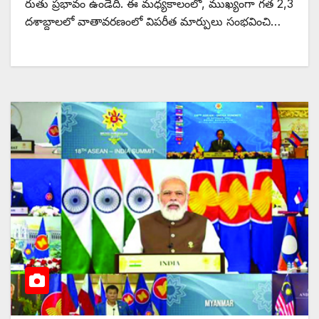
రుతు ప్రభావం ఉండేది. ఈ మధ్యకాలంలో, ముఖ్యంగా గత 2,3
దశాబ్దాలలో వాతావరణంలో విపరీత మార్పులు సంభవించి…