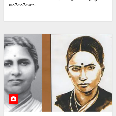
అంచెలంచెలుగా…