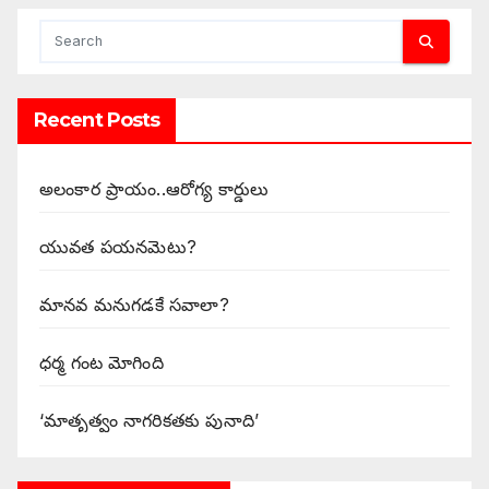
Recent Posts
అలంకార ప్రాయం..ఆరోగ్య కార్డులు
యువత పయనమెటు?
మానవ మనుగడకే సవాలా?
ధర్మ గంట మోగింది
‘మాతృత్వం నాగరికతకు పునాది’