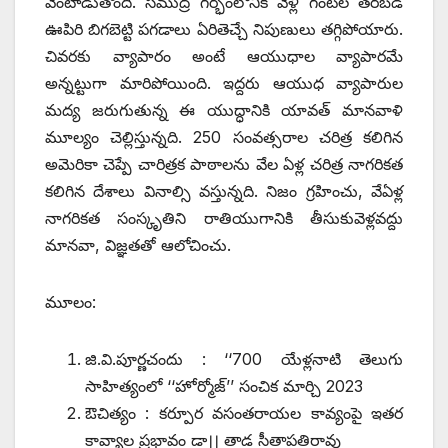
వెంటాడుతోంది. సముద్ర గర్భంలోనికి వెళ్లి గంటల తరబడి
ఊపిరి బిగబెట్టి పగడాలు ఏరితెచ్చే నిపుణులు తగ్గిపోయారు.
చివరకు వ్యాపారం అంటే ఆయుధాల వ్యాపారమే
అన్నట్టుగా మారిపోయింది. ఇద్దరు ఆయుధ వ్యాపారుల
మద్య జరుగుతున్న ఈ యుద్ధానికి యావత్‌ ‌మానవాళి
మూల్యం చెల్లిస్తున్నది. 250 సంవత్సరాల చరిత్ర కలిగిన
అమెరికా చెప్పే చారిత్రక పాఠాలను వేల ఏళ్ల చరిత్ర నాగరికత
కలిగిన దేశాలు వినాల్సి వస్తున్నది. నిజం గ్రహించు, వేఏళ్ల
నాగరికత సంస్కృతిని రాతియుగానికి తీసుకువెళ్లవద్దు
మానవా, విజ్ఞతతో ఆలోచించు.
మూలం:
జి.వి.పూర్ణచందు : ‘‘700 యేళ్లనాటి తెలుగు
సాహిత్యంలో ‘‘హోర్మోజ్‌’’ ‌సంచిక మార్చి 2023
ఔచిత్యం : కర్పూర వసంతరాయల కావ్యంపై ఇతర
కావ్యాల ప్రభావం డా।। తాడ సీతాపతిరావు