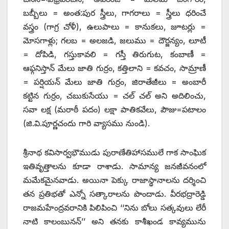
బబ్బీలు = అంత:పుర స్త్రీలు, గాగరాలు = స్త్రీలు ధరించే
వస్త్రం (గాగ్ర చోళీ), ఉలుపాలు = కానుకలు, జూటర్లు =
మోసగాళ్లు; గలబ = అలజడి, జలుము = దౌర్జన్యం, లూటీ
= దోపిడి, గస్తుకావలి = గస్తీ తిరుగుట, కంబాణీ =
ఆఫ్గనిస్తాన్‌ ‌మేలు జాతి గుర్రం, కత్తిలాని = కవచం, సామ్రాణీ
= పర్షియన్‌ ‌మేలు జాతి గుర్రం, జిరాతేజీలు = అంబారీ
కట్టిన గుర్రం, చబుకుసేయు = చల్‌ ‌చల్‌ అని అదిలించు,
సవా లక్ష (మరాఠీ పదం) లక్షా పాతికవేలు, పౌజు=పటాలం
(జి.వి.పూర్ణచందు గారి వ్యాసము నుండి).
శ్రీనాథ కవిసార్వభౌముడు పురాణేతిహాసములే గాక సాంఘిక
ఇతివృత్తాలను కూడా రాశాడు. సామాన్య జనజీవనంలో
మమేకమైనవాడు. అయినా పెక్కు రాజాస్థానాలను దర్శించి
తన ప్రతిభతో ఎన్నో సత్కారాలను పొందాడు. వీరభద్రారెడ్డి
రాజమహేంద్రవరానికి పిలిపించి ‘‘నిను బోలు సత్కవులు లేరీ
నాటి కాలంబునన్‌’’ అని తనకు కాశీఖండ కావ్యమును