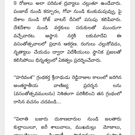
9 రోజులు అలా పరిమళ ద్రవ్యాలు చల్లుతూ ఉండేవారు.
పంజాబ్‌ ‌నుండి కర్పూరం, గోవా నుండి కుంకుమపువ్వు, పై
దేశాల నుండి రోజ్‌ ‌వాటర్‌ ‌దీనిలో పసుపు కలిపేవారు.
దేశదేశాల నుండి వర్తకులు సరుకులతో ముందుగా
వచ్చేవారట. ఆస్థాన నర్తకి లకుమాదేవి ఈ
వసంతోత్సవాలలో ప్రధాన ఆకర్షణ. రంగులు చల్లుకోవడం,
నృత్యాలు చేయడం ద్వారా విదేశీయులు స్థానిక ప్రజలతో
కలిసిపోయి భిన్నత్వంలో ఏకత్వం ప్రదర్శించేవారు.
‘‘హరివంశ’’ గ్రంథకర్త శ్రీనాథుడు రెడ్డిరాజుల కాలంలో జరిగిన
అంతర్జాతీయ వాణిజ్య ప్రదర్శన లను
(వసంతోత్సవములను) నిశితంగా పరిశీలించి తన గ్రంథంలో
రాసిన వచనం చదవండి…
‘‘విలాతి బజారు దుకాణదారుల నుండి జలతారు
కుల్లాయిలూ, జరీ శాలువాలు, ముఖమల్లు మోజాలు,