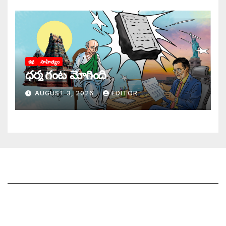
కథ
సాహిత్యం
ధర్మ గంట మోగింది
AUGUST 3, 2026
EDITOR
జాగృతి గురించి
సంప్రదించండి