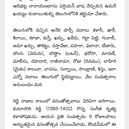
ఆదిభట్ల నారాయణదాసు పర్షియన్‌ ‌భాష నేర్చుకుని ఉమర్‌
‌ఖయ్యం రుబాయితుల్ని తెలుగులోనికి తర్జుమా చేశారు.
తెలుగులోకి వచ్చిన అనేక పార్సీ పదాలు కళాసీ, ఖాకీ,
కిరాయి, కూజా, కుస్తీ, ఖర్చు, ఖరీదు, గల్లా పెట్టె, గులాబీ,
జమా ఖర్చు, తాకట్టు, దస్తావేజు, పహరా, ఫలానా, బేజారు,
బొంగు (వెదురు), బొత్తాం (బటన్‌), ‌భరోసా, మావటీ,
మాలీసు, రహదారి, రాజీనామా, రోజు (దినము), లాహిరి
(మైకం) శాలువా, వాపసు, సన్నాయి, సాంబ్రాణి, శిస్తు, ఇలా
ఎన్నో పదాలు తెలుగులో స్థిరపడ్డాయి. వేల సంవత్సరాల
అనుబంధం మరి.
రెడ్డి రాజుల కాలంలో వసంతోత్సవాలు విరివిగా జరిగాయి.
కుమారగిరి రెడ్డి (1386-1402) గొప్ప సంగీత నృత్య
కళాపోషకుడు. ఆయన ప్రతి సంవత్సరం 9 రోజులపాటు
అద్భుతమైన వసంతోత్సవ చేయించేవాడు. కొండవీడులో ఈ