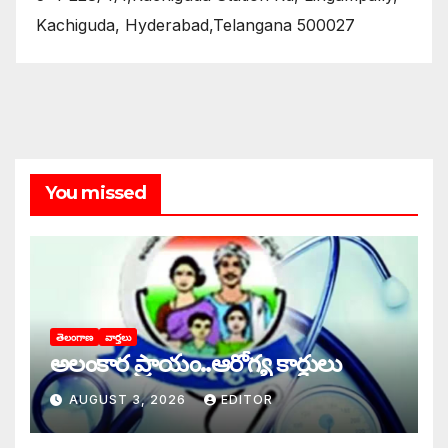
Kachiguda, Hyderabad,Telangana 500027
You missed
తెలంగాణ
వార్తలు
అలంకార ప్రాయం..ఆరోగ్య కార్డులు
AUGUST 3, 2026
EDITOR