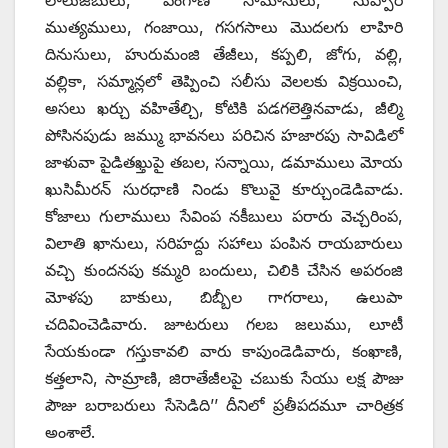
లాలుజీబులు, పింగాణీ సామానులు, సుప్పారి
ముత్యములు, గంజాయి, గసగసాలు మొదలగు లాహిరి
దినుసులు, హురుమంజి తేజీలు, కప్పలి, జోగు, వల్లి,
వల్లికా, సమ్మాన్లలో తెప్పించి సలీసు వెలలకు విక్రయించి,
అసలు ఖర్చు వహితేల్చి, కోటికి పడగలెత్తినవాడు, జీల్మి
పోసినపుడు జమ్ము భావనలు పరిచిన హజారపు సావిడిలో
జాళువా పైడితఖ్తుపై తబల, సన్నాయి, డమాములు మోయ
ఖుసిమీరన్‌ ‌సురధాణి నిండు కొలువై కూర్చుండెడివాడు.
కోజాలు గులాములు సేవింప నకీబులు పరారు వెచ్చరింప,
విలాతి ఖానులు, సరిహద్దు సహాలు పంపిన రాయబారులు
వచ్చి కుందనపు కమ్మరి బందులు, చిలికి చేసిన అపరంజి
మోళపు బాకులు, బిబ్బీల గాగరాలు, ఉలుపా
చదివించెడివారు. జూటరులు గలబ జలుము, లూటీ
సేయకుండా గస్తుకావలి వారు కాపుండెడివారు, కంఖాణి,
కత్తలాని, సామ్రాణి, జిరాతేజీలపై చబుకు సేయు లక్ష పౌజు
పౌజు బరాబరులు సేసెడిది’’ దీనిలో ప్రతీపదమూ చారిత్రక
అంశాలే.