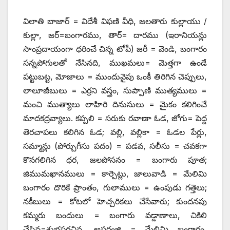
విలాతి బాజార్‌ = ‌విదేశీ విఫణి వీధి, జలతారు కుల్లాయు /
కుల్లా, జర్‌=‌బంగారము, తార్‌= ‌దారము (ఇరానియన్లు
సాంప్రదాయంగా ధరించే చిన్న టోపీ) జరీ = వెండి, బంగారం
సన్నపోగులతో నేసినది, ముఖమలు= మెత్తగా ఉండే
పట్టుబట్ట, మోజాలు = ముందువైపు ఒంకీ తిరిగిన చెప్పులు,
లాలూజీబులు = ఎర్రని వస్త్రం, సుప్పాణి ముత్యములు =
మంచి ముత్యాలు లాహిరి దినుసులు = మైకం కలిగించే
మాదకద్రవ్యాలు. కప్పలి = సరుకు రవాణా ఓడ, జోగు= పెద్ద
తెరచాపలు కలిగిన ఓడ; వల్లి, వల్లికా = ఓడల పేర్లు,
సమ్మాన్లు (పోర్చుగీసు పదం) = పడవ, సలీసు = చవకగా
కొనగలిగిన ధర, జలపోసనం = బంగారు పూత;
జిముమఖానములు = కార్పెట్లు, జాలువాడి = మేలిమి
బంగారం దొరికే ప్రాంతం, గులాములు = ఉంపుడు గత్తెలు;
నకీబులు = కోటలో హెచ్చరికలు చేసేవారు; కుందనపు
కమ్మరు బందులు = బంగారు వడ్డాణాలు, చికిలి
చేసిన=శుభ్రపరచిన, అపరంజి = మేలిమి బంగారం,