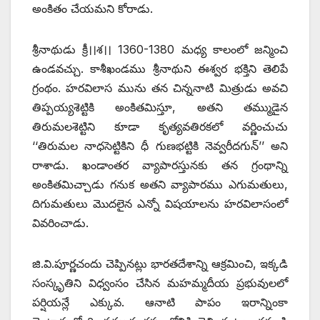
అంకితం చేయమని కోరాడు.
శ్రీనాథుడు క్రీ।।శ।। 1360-1380 మధ్య కాలంలో జన్మించి
ఉండవచ్చు. కాశీఖండము శ్రీనాథుని ఈశ్వర భక్తిని తెలిపే
గ్రంథం. హరవిలాస మును తన చిన్ననాటి మిత్రుడు అవచి
తిప్పయ్యశెట్టికి అంకితమిస్తూ, అతని తమ్ముడైన
తిరుమలశెట్టిని కూడా కృత్యవతిరకలో వర్ణించుచు
‘‘తిరుమల నాధసెట్టికిని ధీ గుణభట్టికి నెవ్వరీదగున్‌’’ అని
రాశాడు. ఖండాంతర వ్యాపారస్తునకు తన గ్రంథాన్ని
అంకితమిచ్చాడు గనుక అతని వ్యాపారము ఎగుమతులు,
దిగుమతులు మొదలైన ఎన్నో విషయాలను హరవిలాసంలో
వివరించాడు.
జి.వి.పూర్ణచందు చెప్పినట్లు భారతదేశాన్ని ఆక్రమించి, ఇక్కడి
సంస్కృతిని విధ్వంసం చేసిన మహమ్మదీయ ప్రభువులలో
పర్షియన్లే ఎక్కువ. ఆనాటి పాపం ఇరాన్నింకా