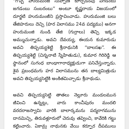
‘‘గొప్ప హురుమంజి సుప్పాణి కూర్చడంపు పగడంబు
జగడంబు సంబరంబు’’ అంటూ కృష్ణరాయ విజయంలో
దూర్జటి హురుమంజీని ప్రస్తావించాడు. హురుమంజి బలు
తేజిహరులు దెచ్చి (హర విలాసము 24వ పద్యము) అనగా
హురుమంజి నుండి తేజి (గుర్రాలు) తెచ్చి ఇక్కడ
అమ్ముచున్నాడు. అవచి దేవయ్య, ఈయన కుమారుడు
అవచి తిప్పయ్యశెట్టి శ్రీనాథునికి ‘‘బాలసఖ’’. ఈ
తిప్పయ్యశెట్టి (చిన్ననాటి స్నేహితుడు), కుమార గిరిరెడ్డి ఆ
స్థానంలో సుగంధ బాంఢాగారాధ్యక్షుడుగా పనిచేస్తున్నాడు.
శైవ ప్రబంధమగు హర విలాసమును తన బాల్యమిత్రుడు
అవచి తిప్పయ్యసెట్టికి అంకితమిచ్చాడు శ్రీనాథుడు.
అవచి తిప్పయ్యసెట్టి తాతలు నెల్లూరు మండలమున
జీవించి ఉన్నట్లు, వారు కాంచీపురం మందలి
వరదరాజస్వామి వారికి బాలార్కమను పద్మరాగమును
దానమిచ్చి, తిరువళ్లూరులో చెరువు తవ్వించి, కావేరికి గట్టు
కట్టించారు. ఏకామ్ర నాథునకు వేయి కర్పూర దీపములు