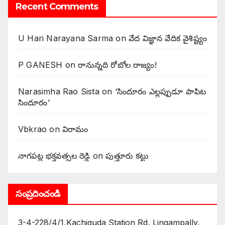
Recent Comments
U Hari Narayana Sarma
on
వేద విజ్ఞాన వేదిక వైశిష్ట్యం
P GANESH
on
‌రానున్నది రోబోల రాజ్యం!
Narasimha Rao Sista
on
‘సిందూరం ఎల్లప్పుడూ పాపిట
సిందూరం’
Vbkrao
on
విరామం
నాగపట్ల భక్తవత్సల రెడ్డి
on
పుత్తూరు కట్టు
సంప్రదించండి
3-4-228/4/1,Kachiguda Station Rd, Lingampally,