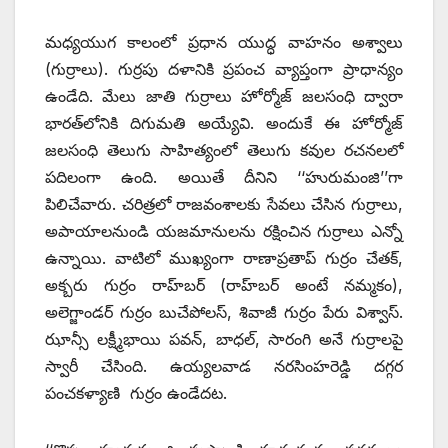
మధ్యయుగ కాలంలో ప్రధాన యుద్ధ వాహనం అశ్వాలు
(గుర్రాలు). గుర్రపు దళానికి ప్రపంచ వ్యాప్తంగా ప్రాధాన్యం
ఉండేది. మేలు జాతి గుర్రాలు హోర్మోజ్‌ ‌జలసంధి ద్వారా
భారత్‌లోనికి దిగుమతి అయ్యేవి. అందుకే ఈ హోర్మోజ్‌
‌జలసంధి తెలుగు సాహిత్యంలో తెలుగు కవుల రచనలలో
పదిలంగా ఉంది. అయితే దీనిని ‘‘హురుమంజి’’గా
పిలిచేవారు. చరిత్రలో రాజవంశాలకు సేవలు చేసిన గుర్రాలు,
అపాయాలనుండి యజమానులను రక్షించిన గుర్రాలు ఎన్నో
ఉన్నాయి. వాటిలో ముఖ్యంగా రాణాప్రతాప్‌ ‌గుర్రం చేతక్‌,
అక్బరు గుర్రం రాహ్‌బర్‌ (‌రాహ్‌బర్‌ అం‌టే నమ్మకం),
అలెగ్జాండర్‌ ‌గుర్రం బుచేపోలస్‌, ‌శివాజీ గుర్రం పేరు విశ్వాస్‌.
‌ఝాన్సీ లక్ష్మీభాయి పవన్‌, ‌బాధల్‌, ‌సారంగి అనే గుర్రాలపై
స్వారీ చేసింది. ఉయ్యలవాడ నరసింహరెడ్డి దగ్గర
పంచకళ్యాణి గుర్రం ఉండేదట.