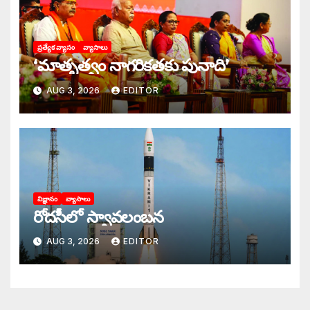
ప్రత్యేక వ్యాసం
వ్యాసాలు
‘మాతృత్వం నాగరికతకు పునాది’
AUG 3, 2026
EDITOR
విజ్ఞానం
వ్యాసాలు
రోదసీలో స్వావలంబన
AUG 3, 2026
EDITOR