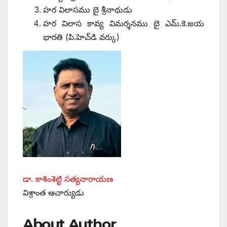
హర విలాసము బై శ్రీనాథుడు
హర విలాస కావ్య విమర్శనము బై ఎమ్‌.‌కె.జయ
భారతి (పి.హెచ్‌డి వర్కు)
డా. కాశింశెట్టి సత్యనారాయణ
విశ్రాంత ఆచార్యుడు
About Author