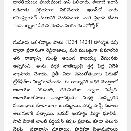
భారతీయులు హురుమంజీ అనీ పిలిచారు. ఈనాటి ఇరాన్‌
ఒకనాడు పర్షియాగా పిలిచేవారు. ఇరాన్‌లో వారు
జొరాష్ట్రియన్‌ ‌మతానికి చెందినవారు. వారి ప్రధాన దేవత
‘‘అహుర్మజ్దా’’ పేరున వెలసిన నగరం ఈ హోర్మోజ్‌.
‌సుమారు ఒక శతాబ్దం పాటు (1324-1434) హోర్మోజ్‌ ‌రేవు
ద్వారా ప్రధానంగా రెడ్డిరాజులు, మరీ ముఖ్యంగా కుమారగిరి
తన రాజ్యాన్ని మంత్రి అయిన కాటయ్య వేమునకు
అప్పగించి, తాను వర్తక వాణిజ్యంపై శ్రద్ద పెట్టి విదేశీ
వ్యాపారం చేశాడు. ప్రతీ ఏటా వసంతోత్సవాల పేరుతో
ట్రేడ్‌ఫేర్‌లు నిర్వహించేవాడు. ఈ రాజ్యానికి అధిక మొత్తంలో
ఆదాయం ఎగుమతి, దిగుమతుల ద్వారా వచ్చేది.
ఆదాయంతోపాటు ఆంధ్రా-పర్షియా మధ్య సంస్కృతిక
సంబంధాలు కూడా బాగా బలపడ్డాయి. ఎన్నో పార్సీ పదాలు
తెలుగులోకి వచ్చాయి. ఓమర్‌ ‌ఖయ్యాం మీర్జా ఘాలీబ్‌,
‌సాదీ షిరాజీ లాంటి పర్షియన్‌ ‌కవుల ప్రభావం కూడా తెలుగు
నేలపై ప్రభావాన్ని చూపాయి. హరికథా పితామహులు