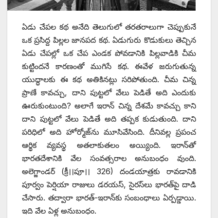
ఏడు చేపల కథ అనేది తెలుగులో తరతరాలుగా చెప్పుకునే
ఒక ప్రసిద్ద పిల్లల జానపద కథ. ఏడుగురు కొడుకులు తెచ్చిన
ఏడు చేపల్లో ఒక చేప ఎండక పోవడానికి పిల్లవాడికి చీమ
కుట్టిందనే కారణంతో ముగిసే కథ. ఈవేళ జరుగుతున్న
యుద్ధాలకు ఈ కథ అతికినట్లు సరిపోతుంది. చీమ చిన్న
ప్రాణే కావచ్చు, దాని పుట్టలో వేలు పెడితే అది ఎందుకు
ఊరుకుంటుంది? అలాగే ఇరాన్‌ ‌చిన్న దేశమే కావచ్చు కాని
దాని పుట్టలో వేలు పెడితే అది తప్పక కుడుతుంది. దాని
పరిధిలో అది హోర్మోజ్‌ను మూసివేసింది. దీనివల్ల ప్రపంచ
ఆర్థిక వ్యవస్థ అతలాకుతలం అయ్యింది. ఇరాన్‌తో
భారతదేశానికి వేల సంవత్సరాల అనుబంధం వుంది.
అలెగ్జాండర్‌ (‌క్రీ।।పూ।। 326) దండయాత్రకు రావడానికి
పూర్వం పెర్షియా రాజులు డరయస్‌, ‌సైరస్‌లు భారత్‌పై దాడి
చేసారు. తద్వారా భారత్‌-ఇరాన్‌కు సంబంధాలు ఏర్పడ్డాయి.
ఇది వేల ఏళ్ల అనుబంధం.