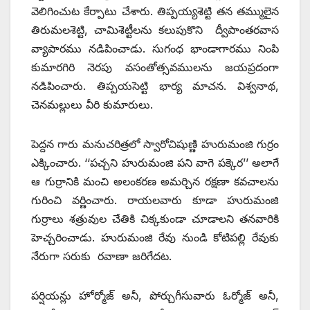
వెలిగించుట కేర్పాటు చేశారు. తిప్పయ్యశెట్టి తన తమ్ములైన
తిరుమలశెట్టి, చామిశెట్టీలను కలుపుకొని ద్వీపాంతరవాస
వ్యాపారము నడిపించాడు. సుగంధ భాండాగారము నింపి
కుమారగిరి నెరపు వసంతోత్సవములను జయప్రదంగా
నడిపించారు. తిప్పయసెట్టి భార్య మాచన. విశ్వనాథ,
చెనమల్లులు వీరి కుమారులు.
పెద్దన గారు మనుచరిత్రలో స్వారోచిషుణ్ణి హురుమంజి గుర్రం
ఎక్కించారు. ‘‘పచ్చని హురుమంజి పని వాగె పక్కెర’’ అలాగే
ఆ గుర్రానికి మంచి అలంకరణ అమర్చిన రక్షణా కవచాలను
గురించి వర్ణించారు. రాయలవారు కూడా హురుమంజి
గుర్రాలు శత్రువుల చేతికి చిక్కకుండా చూడాలని తనవారికి
హెచ్చరించాడు. హురుమంజి రేవు నుండి కోటిపల్లి రేవుకు
నేరుగా సరుకు రవాణా జరిగేదట.
పర్షియన్లు హోర్మోజ్‌ అనీ, పోర్చుగీసువారు ఓర్మోజ్‌ అనీ,