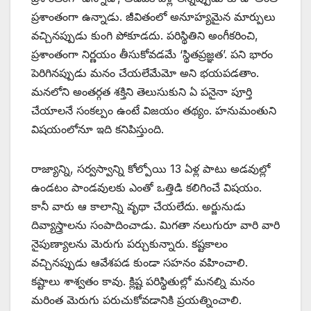
ప్రశాంతంగా ఉన్నాడు. జీవితంలో అనూహ్యమైన మార్పులు
వచ్చినప్పుడు కుంగి పోకూడదు. పరిస్థితిని అంగీకరించి,
ప్రశాంతంగా నిర్ణయం తీసుకోవడమే ‘స్థితప్రజ్ఞత’. పని భారం
పెరిగినప్పుడు మనం చేయలేమేమో అని భయపడతాం.
మనలోని అంతర్గత శక్తిని తెలుసుకుని ఏ పనైనా పూర్తి
చేయాలనే సంకల్పం ఉంటే విజయం తథ్యం. హనుమంతుని
విషయంలోనూ ఇది కనిపిస్తుంది.
రాజ్యాన్ని, సర్వస్వాన్ని కోల్పోయి 13 ఏళ్ల పాటు అడవుల్లో
ఉండటం పాండవులకు ఎంతో ఒత్తిడి కలిగించే విషయం.
కానీ వారు ఆ కాలాన్ని వృథా చేయలేదు. అర్జునుడు
దివ్యాస్త్రాలను సంపాదించాడు. మిగతా నలుగురూ వారి వారి
నైపుణ్యాలను మెరుగు పర్చుకున్నారు. కష్టకాలం
వచ్చినప్పుడు ఆవేశపడ కుండా సహనం వహించాలి.
కష్టాలు శాశ్వతం కావు. క్లిష్ట పరిస్థితుల్లో మనల్ని మనం
మరింత మెరుగు పరుచుకోవడానికి ప్రయత్నించాలి.