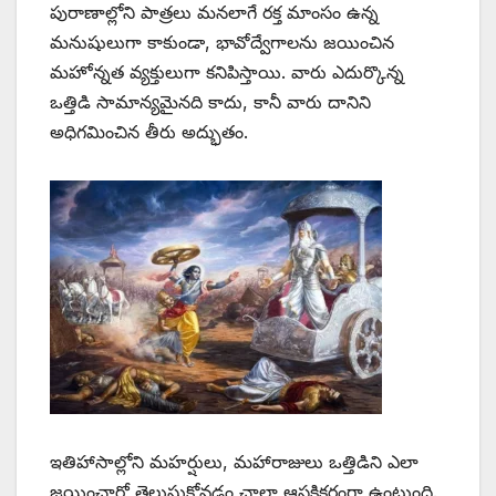
పురాణాల్లోని పాత్రలు మనలాగే రక్త మాంసం ఉన్న
మనుషులుగా కాకుండా, భావోద్వేగాలను జయించిన
మహోన్నత వ్యక్తులుగా కనిపిస్తాయి. వారు ఎదుర్కొన్న
ఒత్తిడి సామాన్యమైనది కాదు, కానీ వారు దానిని
అధిగమించిన తీరు అద్భుతం.
ఇతిహాసాల్లోని మహర్షులు, మహారాజులు ఒత్తిడిని ఎలా
జయించారో తెలుసుకోవడం చాలా ఆసక్తికరంగా ఉంటుంది.