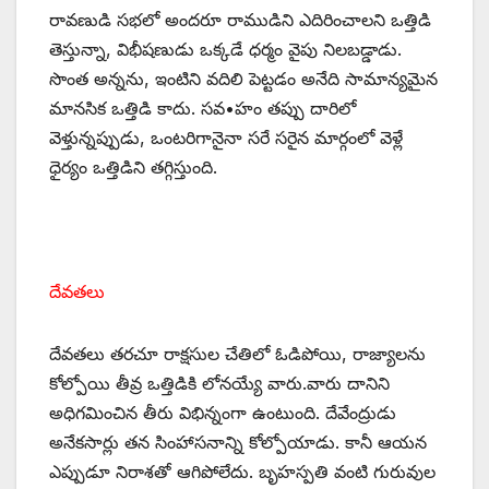
రావణుడి సభలో అందరూ రాముడిని ఎదిరించాలని ఒత్తిడి
తెస్తున్నా, విభీషణుడు ఒక్కడే ధర్మం వైపు నిలబడ్డాడు.
సొంత అన్నను, ఇంటిని వదిలి పెట్టడం అనేది సామాన్యమైన
మానసిక ఒత్తిడి కాదు. సవ•హం తప్పు దారిలో
వెళ్తున్నప్పుడు, ఒంటరిగానైనా సరే సరైన మార్గంలో వెళ్లే
ధైర్యం ఒత్తిడిని తగ్గిస్తుంది.
దేవతలు
దేవతలు తరచూ రాక్షసుల చేతిలో ఓడిపోయి, రాజ్యాలను
కోల్పోయి తీవ్ర ఒత్తిడికి లోనయ్యే వారు.వారు దానిని
అధిగమించిన తీరు విభిన్నంగా ఉంటుంది. దేవేంద్రుడు
అనేకసార్లు తన సింహాసనాన్ని కోల్పోయాడు. కానీ ఆయన
ఎప్పుడూ నిరాశతో ఆగిపోలేదు. బృహస్పతి వంటి గురువుల