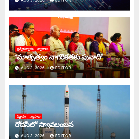
AUG 3, 2026
EDITOR
ప్రత్యేక వ్యాసం
వ్యాసాలు
‘మాతృత్వం నాగరికతకు పునాది’
AUG 3, 2026
EDITOR
విజ్ఞానం
వ్యాసాలు
రోదసీలో స్వావలంబన
AUG 3, 2026
EDITOR