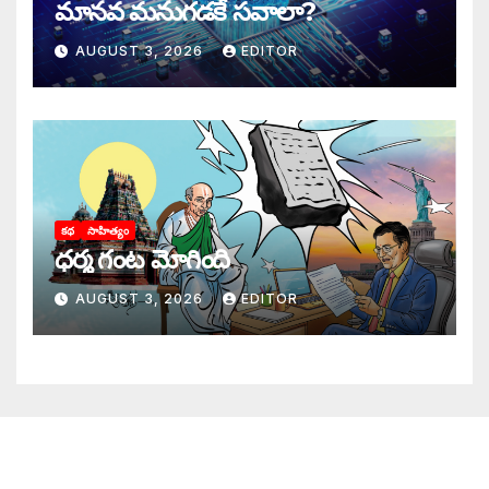
మానవ మనుగడకే సవాలా?
AUGUST 3, 2026
EDITOR
కథ
సాహిత్యం
ధర్మ గంట మోగింది
AUGUST 3, 2026
EDITOR
జాగృతి గురించి