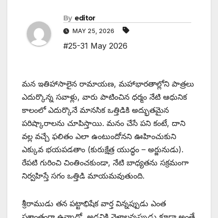
By
editor
MAY 25, 2026
#25-31 May 2026
మన ఇతిహాసాలైన రామాయణ, మహాభారతాల్లోని పాత్రలు
ఎదుర్కొన్న సవాళ్లు, వారు పాటించిన ధర్మం నేటి ఆధునిక
కాలంలో ఎదుర్కొనే మానసిక ఒత్తిడికి అద్భుతమైన
పరిష్కారాలను చూపిస్తాయి. మనం చేసే పని కంటే, దాని
వల్ల వచ్చే ఫలితం ఎలా ఉంటుందోనని ఊహించుకుని
ఎక్కువ భయపడతాం (కురుక్షేత్ర యుద్ధం – అర్జునుడు).
రేపటి గురించి చింతించకుండా, నేటి బాధ్యతను సక్రమంగా
నిర్వహిస్తే సగం ఒత్తిడి మాయమవుతుంది.
శ్రీ‌రాముడు తన పట్టాభిషేక వార్త విన్నప్పుడు ఎంత
ప్రశాంతంగా ఉన్నాడో, అడవికి వెళ్లాలన్నప్పుడు కూడా అంతే