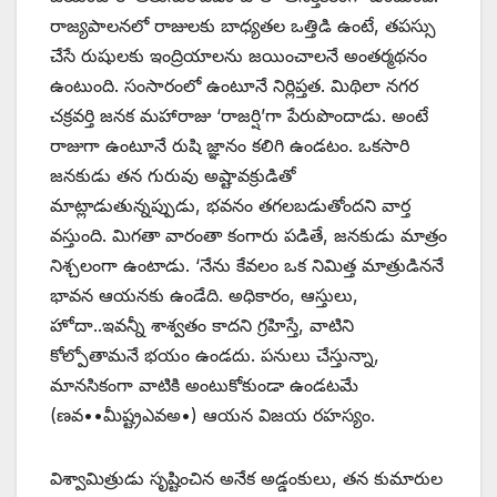
రాజ్యపాలనలో రాజులకు బాధ్యతల ఒత్తిడి ఉంటే, తపస్సు
చేసే రుషులకు ఇంద్రియాలను జయించాలనే అంతర్మథనం
ఉంటుంది. సంసారంలో ఉంటూనే నిర్లిప్తత. మిథిలా నగర
చక్రవర్తి జనక మహారాజు ‘రాజర్షి’గా పేరుపొందాడు. అంటే
రాజుగా ఉంటూనే రుషి జ్ఞానం కలిగి ఉండటం. ఒకసారి
జనకుడు తన గురువు అష్టావక్రుడితో
మాట్లాడుతున్నప్పుడు, భవనం తగలబడుతోందని వార్త
వస్తుంది. మిగతా వారంతా కంగారు పడితే, జనకుడు మాత్రం
నిశ్చలంగా ఉంటాడు. ‘నేను కేవలం ఒక నిమిత్త మాత్రుడిననే
భావన ఆయనకు ఉండేది. అధికారం, ఆస్తులు,
హోదా..ఇవన్నీ శాశ్వతం కాదని గ్రహిస్తే, వాటిని
కోల్పోతామనే భయం ఉండదు. పనులు చేస్తున్నా,
మానసికంగా వాటికి అంటుకోకుండా ఉండటమే
(ణవ••మీష్ట్రఎవఅ•) ఆయన విజయ రహస్యం.
విశ్వామిత్రుడు సృష్టించిన అనేక అడ్డంకులు, తన కుమారుల