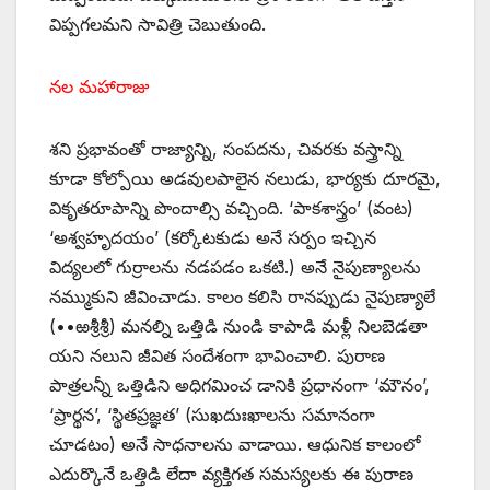
విప్పగలమని సావిత్రి చెబుతుంది.
నల మహారాజు
శని ప్రభావంతో రాజ్యాన్ని, సంపదను, చివరకు వస్త్రాన్ని
కూడా కోల్పోయి అడవులపాలైన నలుడు, భార్యకు దూరమై,
వికృతరూపాన్ని పొందాల్సి వచ్చింది. ‘పాకశాస్త్రం’ (వంట)
‘అశ్వహృదయం’ (కర్కోటకుడు అనే సర్పం ఇచ్చిన
విద్యలలో గుర్రాలను నడపడం ఒకటి.) అనే నైపుణ్యాలను
నమ్ముకుని జీవించాడు. కాలం కలిసి రానప్పుడు నైపుణ్యాలే
(••ఱశ్రీశ్రీ) మనల్ని ఒత్తిడి నుండి కాపాడి మళ్లీ నిలబెడతా
యని నలుని జీవిత సందేశంగా భావించాలి. పురాణ
పాత్రలన్నీ ఒత్తిడిని అధిగమించ డానికి ప్రధానంగా ‘మౌనం’,
‘ప్రార్థన’, ‘స్థితప్రజ్ఞత’ (సుఖదుఃఖాలను సమానంగా
చూడటం) అనే సాధనాలను వాడాయి. ఆధునిక కాలంలో
ఎదుర్కొనే ఒత్తిడి లేదా వ్యక్తిగత సమస్యలకు ఈ పురాణ