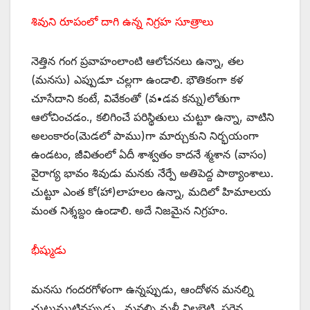
శివుని రూపంలో దాగి ఉన్న నిగ్రహ సూత్రాలు
నెత్తిన గంగ ప్రవాహంలాంటి ఆలోచనలు ఉన్నా, తల
(మనసు) ఎప్పుడూ చల్లగా ఉండాలి. భౌతికంగా కళ
చూసేదాని కంటే, వివేకంతో (వ•డవ కన్ను)లోతుగా
ఆలోచించడం., కలిగించే పరిస్థితులు చుట్టూ ఉన్నా, వాటిని
అలంకారం(మెడలో పాము)గా మార్చుకుని నిర్భయంగా
ఉండటం, జీవితంలో ఏదీ శాశ్వతం కాదనే శ్మశాన (వాసం)
వైరాగ్య భావం శివుడు మనకు నేర్పే అతిపెద్ద పాఠ్యాంశాలు.
చుట్టూ ఎంత కో(హా)లాహలం ఉన్నా, మదిలో హిమాలయ
మంత నిశ్శబ్దం ఉండాలి. అదే నిజమైన నిగ్రహం.
భీష్ముడు
మనసు గందరగోళంగా ఉన్నప్పుడు, ఆందోళన మనల్ని
చుట్టుముట్టినప్పుడు.. మనల్ని మళ్లీ నిలబెట్టి, సరైన