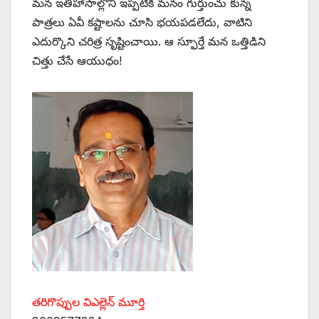
మన ఇతిహాసాల్లోని ఇప్పటికీ మనం గుర్తుంచు కున్న
పాత్రలు ఏవీ కష్టాలను చూసి భయపడలేదు, వాటిని
ఎదుర్కొని చరిత్ర సృష్టించాయి. ఆ స్ఫూర్తే మన ఒత్తిడిని
చిత్తు చేసే ఆయుధం!
తరిగొప్పుల విఎల్లెన్‌ ‌మూర్తి