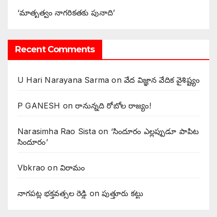
‘మాతృత్వం నాగరికతకు పునాది’
Recent Comments
U Hari Narayana Sarma
on
వేద విజ్ఞాన వేదిక వైశిష్ట్యం
P GANESH
on
‌రానున్నది రోబోల రాజ్యం!
Narasimha Rao Sista
on
‘సిందూరం ఎల్లప్పుడూ పాపిట
సిందూరం’
Vbkrao
on
విరామం
నాగపట్ల భక్తవత్సల రెడ్డి
on
పుత్తూరు కట్టు