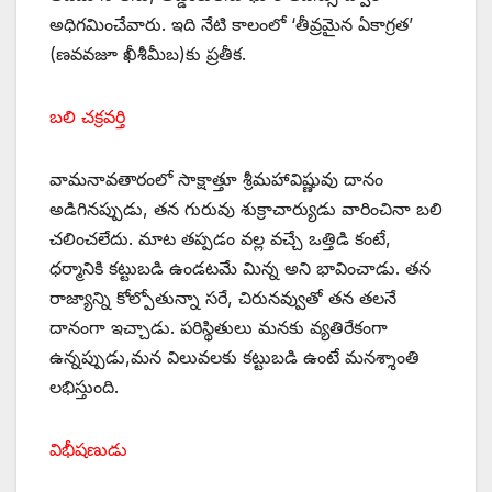
అధిగమించేవారు. ఇది నేటి కాలంలో ‘తీవ్రమైన ఏకాగ్రత’
(ణవవజూ ఖీశీమీబ)కు ప్రతీక.
బలి చక్రవర్తి
వామనావతారంలో సాక్షాత్తూ శ్రీమహావిష్ణువు దానం
అడిగినప్పుడు, తన గురువు శుక్రాచార్యుడు వారించినా బలి
చలించలేదు. మాట తప్పడం వల్ల వచ్చే ఒత్తిడి కంటే,
ధర్మానికి కట్టుబడి ఉండటమే మిన్న అని భావించాడు. తన
రాజ్యాన్ని కోల్పోతున్నా సరే, చిరునవ్వుతో తన తలనే
దానంగా ఇచ్చాడు. పరిస్థితులు మనకు వ్యతిరేకంగా
ఉన్నప్పుడు,మన విలువలకు కట్టుబడి ఉంటే మనశ్శాంతి
లభిస్తుంది.
విభీషణుడు