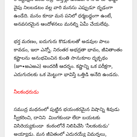
వైపు నిలబడటం వల్ల వారి మనసు ఎప్పుడూ దృఢంగా
ఉండేది. మనం కూడా మన పనిలో ధర్మబద్ధంగా ఉంటే,
అనవసరమైన ఆందోళనలు మనల్ని ఏమీ చేయలేవు.
భర్త మరణం, ఐదుగురు కొడుకులతో అడవుల పాలు
కావడం, ఇలా ఎన్నో. నిరంతర అభద్రతా భావం, జీవితాంతం
కష్టాలను అనుభవించిన కుంతి సానుకూల దృక్పథం
(జూ•ఱఎఱఎ) అందరికీ ఆదర్శం. కష్టాన్ని ఒక పరీక్షగా,
ఎదుగుదలకు ఒక మెట్టుగా భావిస్తే ఒత్తిడి అనేది ఉండదు.
నీలకంధరుడు
సముద్ర మథనంలో పుట్టిన భయంకరమైన విషాన్ని శివుడు
స్వీకరించి, దానిని మింగకుండా లేదా బయటకు
విసిరెయ్యకుండా కంఠంలోనే నిలిపివేసి ‘నీలకంఠుడు’
అయ్యాడు. మన జీవితంలో ఎదురయ్యే విమర్శలు,