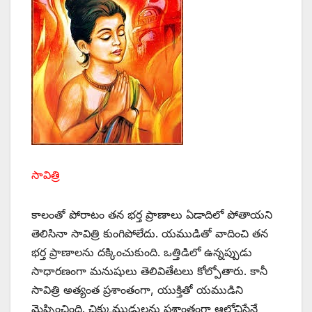
సావిత్రి
కాలంతో పోరాటం తన భర్త ప్రాణాలు ఏడాదిలో పోతాయని
తెలిసినా సావిత్రి కుంగిపోలేదు. యముడితో వాదించి తన
భర్త ప్రాణాలను దక్కించుకుంది. ఒత్తిడిలో ఉన్నప్పుడు
సాధారణంగా మనుషులు తెలివితేటలు కోల్పోతారు. కానీ
సావిత్రి అత్యంత ప్రశాంతంగా, యుక్తితో యముడిని
మెప్పించింది. చిక్కుముడులను ప్రశాంతంగా ఆలోచిస్తేనే