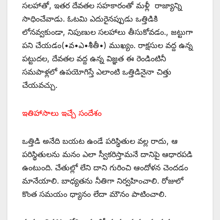
సలహాతో, ఇతర దేవతల సహకారంతో మళ్లీ రాజ్యాన్ని
సాధించేవాడు. ఓటమి ఎదురైనప్పుడు ఒత్తిడికి
లోనవ్వకుండా, నిపుణుల సలహాలు తీసుకోవడం., జట్టుగా
పని చేయడం(•వ•ఎ•శీతీ•) ముఖ్యం. రాక్షసుల వద్ద ఉన్న
పట్టుదల, దేవతల వద్ద ఉన్న విజ్ఞత ఈ రెండింటినీ
సమపాళ్లలో ఉపయోగిస్తే ఎలాంటి ఒత్తిడినైనా చిత్తు
చేయవచ్చు.
ఇతిహాసాలు ఇచ్చే సందేశం
ఒత్తిడి అనేది బయట ఉండే పరిస్థితుల వల్ల రాదు, ఆ
పరిస్థితులను మనం ఎలా స్వీకరిస్తామనే దానిపై ఆధారపడి
ఉంటుంది. చేతుల్లో లేని దాని గురించి ఆందోళన చెందడం
మానేయాలి. బాధ్యతను నీతిగా నిర్వహించాలి. రోజులో
కొంత సమయం ధ్యానం లేదా మౌనం పాటించాలి.