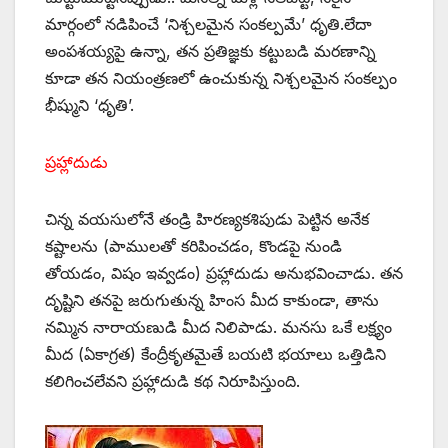
మార్గంలో నడిపించే ‘నిశ్చలమైన సంకల్పమే’ ధృతి.లేదా
అంపశయ్యపై ఉన్నా, తన ప్రతిజ్ఞకు కట్టుబడి మరణాన్ని
కూడా తన నియంత్రణలో ఉంచుకున్న నిశ్చలమైన సంకల్పం
భీష్ముని ‘ధృతి’.
ప్రహ్లాదుడు
చిన్న వయసులోనే తండ్రి హిరణ్యకశిపుడు పెట్టిన అనేక
కష్టాలను (పాములతో కరిపించడం, కొండపై నుండి
తోయడం, విషం ఇవ్వడం) ప్రహ్లాదుడు అనుభవించాడు. తన
దృష్టిని తనపై జరుగుతున్న హింస మీద కాకుండా, తాను
నమ్మిన నారాయణుడి మీద నిలిపాడు. మనసు ఒకే లక్ష్యం
మీద (ఏకాగ్రత) కేంద్రీకృతమైతే బయటి భయాలు ఒత్తిడిని
కలిగించలేవని ప్రహ్లాదుడి కథ నిరూపిస్తుంది.