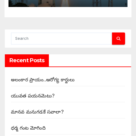
Recent Posts
అలంకార ప్రాయం..ఆరోగ్య కార్డులు
యువత పయనమెటు?
మానవ మనుగడకే సవాలా?
ధర్మ గంట మోగింది