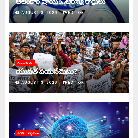
అలంకార ప్రాయం..ఆరోగ్య కార్డులు
AUGUST 3, 2026
EDITOR
సంపాదకీయం
యువత పయనమెటు?
AUGUST 3, 2026
EDITOR
చరిత్ర
వ్యాసాలు