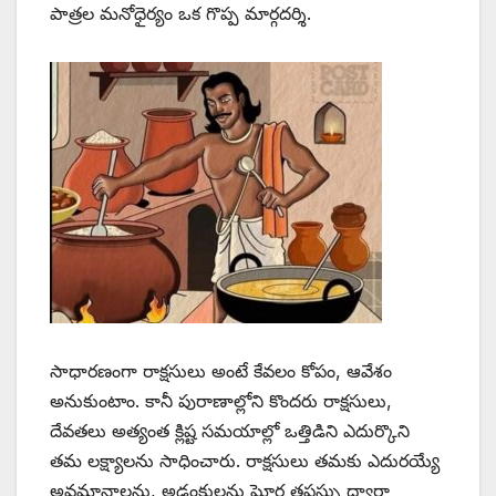
పాత్రల మనోధైర్యం ఒక గొప్ప మార్గదర్శి.
సాధారణంగా రాక్షసులు అంటే కేవలం కోపం, ఆవేశం
అనుకుంటాం. కానీ పురాణాల్లోని కొందరు రాక్షసులు,
దేవతలు అత్యంత క్లిష్ట సమయాల్లో ఒత్తిడిని ఎదుర్కొని
తమ లక్ష్యాలను సాధించారు. రాక్షసులు తమకు ఎదురయ్యే
అవమానాలను, అడ్డంకులను ఘోర తపస్సు ద్వారా