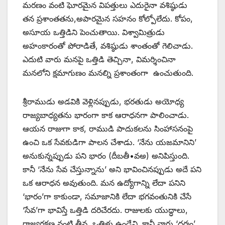
మరణం వంటి ఘోరమైన విపత్తులు ఎదురైనా వశిష్ఠుడు
తన ప్రశాంతతను,అపారమైన సహనం కోల్పోలేదు. కోపం,
అసూయ ఒత్తిడిని పెంచుతాయి. విశ్వామిత్రుడు
అహంకారంతో పోరాడితే, వశిష్ఠుడు శాంతంతో గెలిచాడు.
ఎదుటి వారు మనపై ఒత్తిడి తెచ్చినా, విమర్శించినా
మనలోని క్షమాగుణం మనల్ని ప్రశాంతంగా ఉంచుతుంది.
శ్రీరాముడు అడవికి వెళ్లినప్పుడు, భరతుడు అయోధ్య
రాజ్యబాధ్యతను భారంగా కాక ఆరాధనగా పాలించాడు.
ఆయన రాజుగా కాక, రాముడి పాదుకలను సింహాసనంపై
ఉంచి ఒక సేవకుడిగా పాలన చేశాడు. ‘నేను యజమానిని’
అనుకున్నప్పుడు పని భారం (దీబతీ•వఅ) అనిపిస్తుంది.
కానీ ‘నేను సేవ చేస్తున్నాను’ అని భావించినప్పుడు అదే పని
ఒక ఆరాధన అవుతుంది. మన ఉద్యోగాన్ని లేదా పనిని
‘భారం’గా కాకుండా, సమాజానికి లేదా భగవంతునికి చేసే
‘సేవ’గా భావిస్తే ఒత్తిడి దరిచేరదు. రాజులకు యుద్ధాలు,
రాజ్యరక్షణ వంటి తీవ్ర ఒత్తిళ్లు ఉండేవి. కానీ వారు ‘ధర్మం’