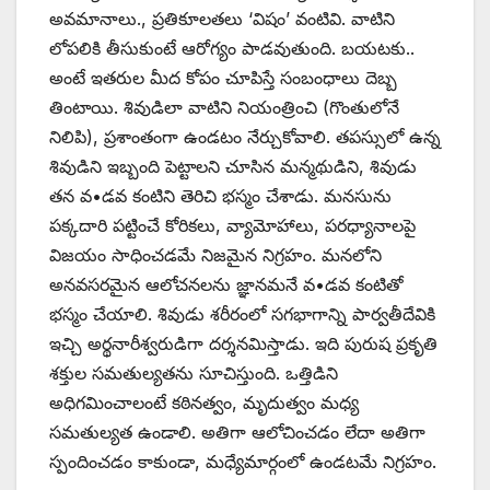
అవమానాలు., ప్రతికూలతలు ‘విషం’ వంటివి. వాటిని
లోపలికి తీసుకుంటే ఆరోగ్యం పాడవుతుంది. బయటకు..
అంటే ఇతరుల మీద కోపం చూపిస్తే సంబంధాలు దెబ్బ
తింటాయి. శివుడిలా వాటిని నియంత్రించి (గొంతులోనే
నిలిపి), ప్రశాంతంగా ఉండటం నేర్చుకోవాలి. తపస్సులో ఉన్న
శివుడిని ఇబ్బంది పెట్టాలని చూసిన మన్మథుడిని, శివుడు
తన వ•డవ కంటిని తెరిచి భస్మం చేశాడు. మనసును
పక్కదారి పట్టించే కోరికలు, వ్యామోహాలు, పరధ్యానాలపై
విజయం సాధించడమే నిజమైన నిగ్రహం. మనలోని
అనవసరమైన ఆలోచనలను జ్ఞానమనే వ•డవ కంటితో
భస్మం చేయాలి. శివుడు శరీరంలో సగభాగాన్ని పార్వతీదేవికి
ఇచ్చి అర్థనారీశ్వరుడిగా దర్శనమిస్తాడు. ఇది పురుష ప్రకృతి
శక్తుల సమతుల్యతను సూచిస్తుంది. ఒత్తిడిని
అధిగమించాలంటే కఠినత్వం, మృదుత్వం మధ్య
సమతుల్యత ఉండాలి. అతిగా ఆలోచించడం లేదా అతిగా
స్పందించడం కాకుండా, మధ్యేమార్గంలో ఉండటమే నిగ్రహం.