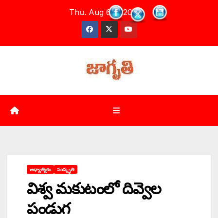
Skip
Thu. Aug 6th, 2026
to
content
ఆధ్యాత్మికం
సంస్కృతి
విశ్వ మకుటంలో దివ్వెల
పండుగ