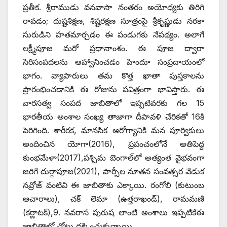
ప్రతీక. శ్రీరాముడు వనవాసా నంతరం అయోధ్యకు తిరిగి
రావడం; దుష్టశిక్షణ, శిష్టరక్షణ సూత్రంపై శ్రీకృష్ణుడు నరకా
సురుడిని హతమార్చడం ఈ పండుగకు నేపథ్యం. అలాగే
లక్ష్మీపూజ మరో ప్రధానాంశం. ఈ పూజ ద్వారా
సిరిసంపదలను ఆహ్వానించడం హిందూ సంప్రదాయంలో
భాగం. వ్యాపారులు తమ కొత్త ఖాతా పుస్తకాలను
ప్రారంభించడానికి ఈ రోజును పవిత్రంగా భావిస్తారు. ఈ
వారసత్వ సంపద జాబితాలో ఇప్పటివరకు గల 15
భారతీయ అంశాల సంఖ్య తాజాగా దీపావళి చేరికతో 16కి
పెరిగింది. శారీరక, మానసిక ఆరోగ్యానికి మన పూర్వికులు
అందించిన యోగా(2016), ప్రపంచంలోనే అతిపెద్ద
కుంభమేళా(2017),పశ్చిమ బెంగాల్‌లో అత్యంత వైభవంగా
జరిగే దుర్గాపూజ(2021), పార్సీల నూతన సంవత్సర వేడుక
నవ్రోజ్‌ ‌వంటివి ఈ జాబితాకు ఎక్కాయి. రంగోలి (కుటుంబ
ఆచారాలు), చక్‌ ‌లెమా (ఉత్తరాఖండ్‌), ‌రామమణి
(కర్ణాటక్‌),9. ‌నవరాస పురుష లాంటి అంశాలు ఇప్పటికేఈ
జాబితాలో చోటు దక్కించుకున్నాయి.