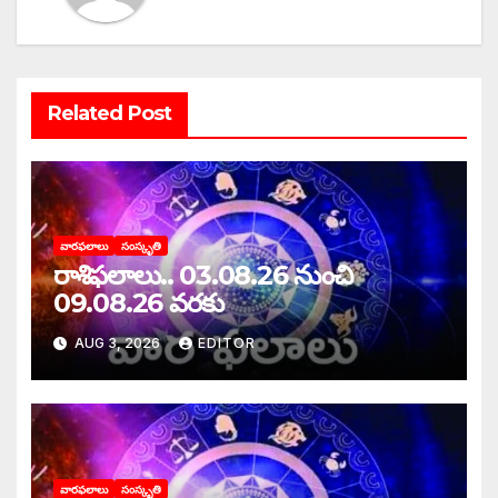
Related Post
వారఫలాలు
సంస్కృతి
రాశిఫలాలు.. 03.08.26 నుంచి
09.08.26 వరకు
AUG 3, 2026
EDITOR
వారఫలాలు
సంస్కృతి