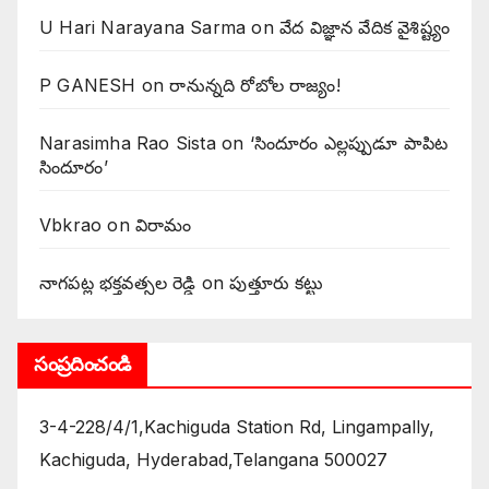
U Hari Narayana Sarma
on
వేద విజ్ఞాన వేదిక వైశిష్ట్యం
P GANESH
on
‌రానున్నది రోబోల రాజ్యం!
Narasimha Rao Sista
on
‘సిందూరం ఎల్లప్పుడూ పాపిట
సిందూరం’
Vbkrao
on
విరామం
నాగపట్ల భక్తవత్సల రెడ్డి
on
పుత్తూరు కట్టు
సంప్రదించండి
3-4-228/4/1,Kachiguda Station Rd, Lingampally,
Kachiguda, Hyderabad,Telangana 500027