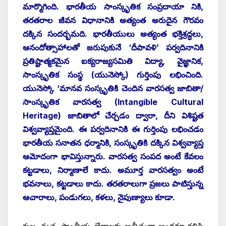
మార్మొగింది. భారతీయ సాంస్కృతిక సంప్రదాయా నికి,
తరతరాల జీవన విధానానికి అత్యంత అరుదైన గౌరవం
దక్కిన సందర్భమది. భారతీయులు అత్యంత భక్తిశ్రద్ధలు,
ఆనందోత్సాహాలతో జరుపుకునే ‘దీపావళి’ పర్వదినానికి
ప్రతిష్టాత్మకమైన ఐక్యరాజ్యసమితి విద్యా, వైజ్ఞానిక,
సాంస్కృతిక సంస్థ (యునెస్కో) గుర్తింపు లభించింది.
యునెస్కో ‘మానవ సంస్కృతికి చెందిన వారసత్వ జాబితా/
సాంస్కృతిక వారసత్వ (Intangible Cultural
Heritage) జాబితాలో చేర్చడం ద్వారా, దీని విశిష్టత
విశ్వవ్యాప్తమైంది. ఈ పర్వదినానికి ఈ గుర్తింపు లభించడం
భారతీయ సనాతన ధర్మానికి, సంస్కృతికి దక్కిన విశ్వవ్యాప్త
ఆమోదంగా భావిస్తున్నారు. వారసత్వ సంపద అంటే కేవలం
కట్టడాలు, నిర్మాణాలే కాదు. అమూర్త వారసత్వం అంటే
భవనాలు, కట్టడాలు కాదు. తరతరాలుగా ప్రజలు పాటిస్తున్న
ఆచారాలు, పండుగలు, కళలు, నైపుణ్యాలు కూడా.