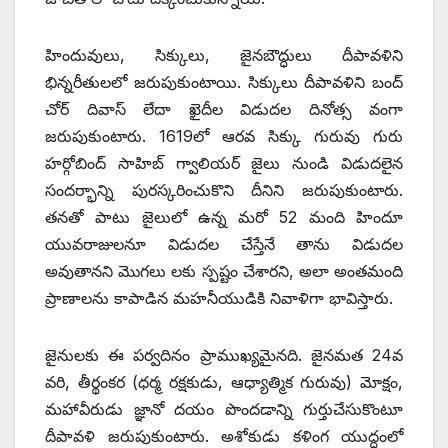
హిందువులు, సిక్కులు, జైనబౌద్ధులు దీపావళిని
భిన్నరీతులలో జరుపుకుంటాయి. సిక్కులు దీపావళిని బంద్‌
‌చోర్‌ ‌దివాస్‌ ‌లేదా ఖైదీల విడుదల దినోత్స వంగా
జరుపుకుంటారు. 1619లో ఆరవ సిక్కు గురువు గురు
హర్గోబింద్‌ ‌సాహిబ్‌ ‌గ్వాలియర్‌ ‌జైలు నుండి విడుదలైన
సందర్భాన్ని పురస్కరించుకొని దీనిని జరుపుకుంటారు.
తనతో పాటు జైలులో ఉన్న మరో 52 మంది హిందూ
యువరాజులనూ విడుదల చేస్తేనే తాను విడుదల
అవుతానని మొగలు లకు స్పష్టం చేశారని, అలా అంతమంది
ప్రాణాలను కాపాడిన మహనీయుడికి నివాళిగా భావిస్తారు.
జైనులకు ఈ పర్వదినం ప్రాముఖ్యమైనది. జైనమత 24వ
వరి, తీర్థంకర (ధర్మ రక్షకుడు, ఆధ్యాత్మిక గురువు) మోక్షం,
మహావీరుడు జ్ఞానో దయం పొందడాన్ని గుర్తుచేసుకొంటూ
దీపావళి జరుపుకుంటారు. అశోకుడు కళింగ యుద్ధంలో