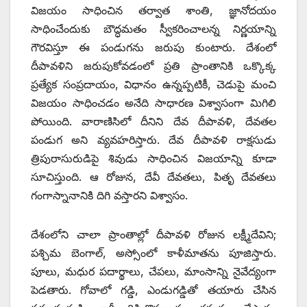
విజయం సాధించిన తర్వాత శాంతి, జ్ఞానోదయం
సాధించేందుకు బౌద్ధమతం స్వీకరించాలన్న నిర్ణయాన్ని
గౌరవిస్తూ ఈ పండుగను జరుపు కుంటారు. దేశంలో
దీపావళిని జరుపుకోవడంలో ప్రతి ప్రాంతానికి ఒక్కొక్క
ప్రత్యేక సంప్రదాయం, విధానం ఉన్నప్పటికీ, చెడుపై మంచి
విజయం సాధించడం అనేది సాధారణ విశ్వాసంగా మిగిలి
పోయింది. వారాణిసిలో దీనిని దేవ దీపావళి, దేవతల
పండుగ అని వ్యవహరిస్తారు. దేవ దీపావళి రాక్షసుడు
త్రిపురాసురుడిపై శివుడు సాధించిన విజయాన్ని కూడా
సూచిస్తుంది. ఆ రోజున, దేవీ దేవతలు, పితృ దేవతలు
గంగాస్నానానికి దిగి వస్తారని విశ్వాసం.
దేశంలోని చాలా ప్రాంతాల్లో దీపావళి రోజున లక్ష్మీదేవిని;
పశ్చిమ బెంగాల్‌, అస్సోంలో కాళీమాతను పూజిస్తారు.
పూలు, మధుర పదార్థాలు, చేపలు, మాంసాన్ని నైవేద్యంగా
పెడతారు. గోవాలో గడ్డి, ఎండుగడ్డితో తయారు చేసిన