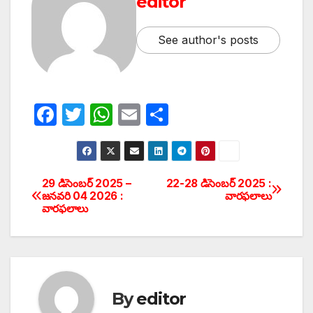
editor
See author's posts
F
T
W
E
S
a
w
h
m
h
c
itt
at
ail
ar
e
er
s
e
29 డిసెంబర్ 2025 –
22-28 డిసెంబర్ 2025 :
Post
జనవరి 04 2026 :
వారఫలాలు
b
A
వారఫలాలు
navigation
o
p
o
p
k
By
editor