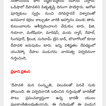
నరకాసురుడి భారీ దిష్టిబొమ్మలను దహనం చేస్తారు.
ఒడిషాలో దీపావళిని పితృతృప్తి దినంగా పాటిస్తారు. ఆరోజు
పూర్వికులు స్వర్గం నుంచి దిగివస్తారనే విశ్వాసంతో
జనపనార కర్రలు కాల్చుతూ వారికి ఆహ్వానం పలుకు తారు.
కుటుంబాలను ఆశీర్వదించాలని వేడుకుం టారు. ఫిజి,
గయానా, మలేషియా, మారిషస్‌, ‌మయ న్మార్‌, ‌నేపాల్‌,
‌సింగపూర్‌, ‌శ్రీలంక, సురినామ్‌ ‌ట్రిని డాడ్‌, ‌టొబాగోలలో కూడా
దీపావళి జరుపుకుం టారు. ఇన్ని విశిష్టతల నేపథ్యంలో
యునెస్కో దీపాల పండుగను వారసత్వ పర్వదినంగా
గుర్తించింది.
ప్రధాని ప్రశంస
‘దీపావళి మన సంస్కృతి, విలువలతో పెనవే సుకు
పోయింది. ఈ పర్వదినానికి లభించిన గుర్తింపుతో భారత్‌తో
పాటు ప్రపంచవ్యాప్తంగా ఉన్న భారతీ యులు
పులకాంకితులవుతున్నారు. ఈ గుర్తింపుతో ఈ పండుగ