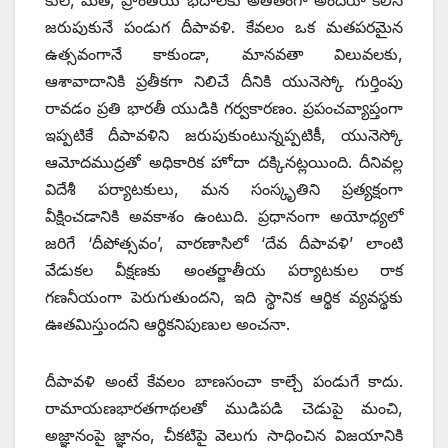
కుల, మత, ప్రాంతీయ భేదాలకు అతీతంగా అందరూ కలిసి
జరుపుకునే పండుగ దీపావళి. కేవలం ఒక మతపరమైన
ఉత్సవంగానే కాకుండా, మానవతా విలువలకు,
ఆశావాదానికి ప్రతీకగా నిలిచే దీనికి యునెస్కో గుర్తింపు
రావడం ప్రతి భారతీ యుడికి గర్వకారణం. ప్రపంచవ్యాప్తంగా
ఇప్పటికే దీపావళిని జరుపుకుంటున్నప్పటికీ, యునెస్కో
ఆమోదముద్రతో అధికారిక హోదా దక్కినట్లయింది. దీనివల్ల
విదేశీ పర్యాటకులు, మన సంస్కృతిని ప్రత్యక్షంగా
వీక్షించడానికి అవకాశం ఉంటుది. ప్రధానంగా అయోధ్యలో
జరిగే ‘దీపోత్సవం’, వారణాసిలో ‘దేవ దీపావళి’ లాంటి
వేడుకల వీక్షణకు అంతర్జాతీయ పర్యాటకుల రాక
గణనీయంగా పెరుగుతుందని, ఇది స్థానిక ఆర్థిక వ్యవస్థకు
ఊతమిస్తుందని ఆర్థికనిపుణుల అంచనా.
దీపావళి అంటే కేవలం బాణసంచా కాల్చే పండుగే కాదు.
రామాయణభారతగాథలతో ముడిపడి చెడుపై మంచి,
అజ్ఞానంపై జ్ఞానం, చీకటిపై వెలుగు సాధించిన విజయానికి