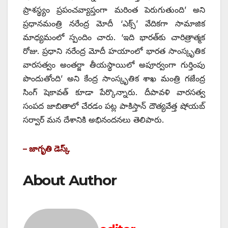
ప్రాశస్థ్యం ప్రపంచవ్యాప్తంగా మరింత పెరుగుతుంది’ అని
ప్రధానమంత్రి నరేంద్ర మోదీ ‘ఎక్స్’ ‌వేదికగా సామాజిక
మాధ్యమంలో స్పందిం చారు. ‘ఇది భారత్‌కు చారిత్రాత్మక
రోజు. ప్రధాని నరేంద్ర మోదీ హయాంలో భారత సాంస్కృతిక
వారసత్వం అంతర్జా తీయస్థాయిలో అపూర్వంగా గుర్తింపు
పొందుతోంది’ అని కేంద్ర సాంస్కృతిక శాఖ మంత్రి గజేంద్ర
సింగ్‌ ‌షెకావత్‌ ‌కూడా పేర్కొన్నారు. దీపావళి వారసత్వ
సంపద జాబితాలో చేరడం పట్ల పాకిస్తాన్‌ ‌దౌత్యవేత్త షోయబ్‌
‌సర్వార్‌ ‌మన దేశానికి అభినందనలు తెలిపారు.
– జాగృతి డెస్క్
About Author