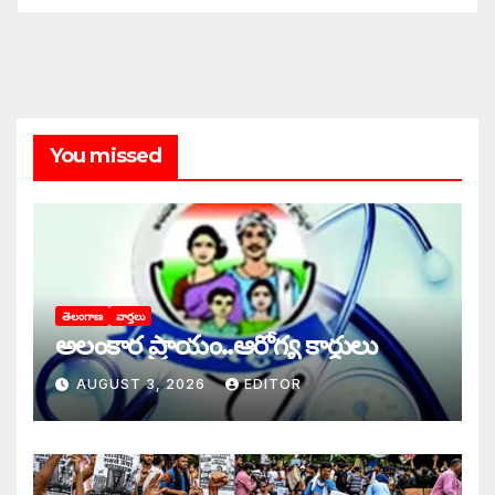
You missed
తెలంగాణ
వార్తలు
అలంకార ప్రాయం..ఆరోగ్య కార్డులు
AUGUST 3, 2026
EDITOR