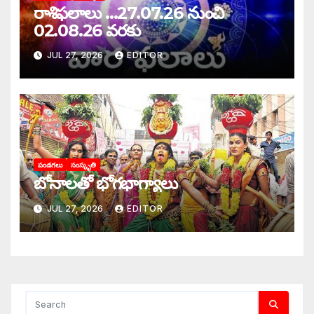
రాశిఫలాలు …27.07.26 నుంచి
02.08.26 వరకు
JUL 27, 2026
EDITOR
పండగలు
సంస్కృతి
బోనాలతో భోగభాగ్యాలు
JUL 27, 2026
EDITOR