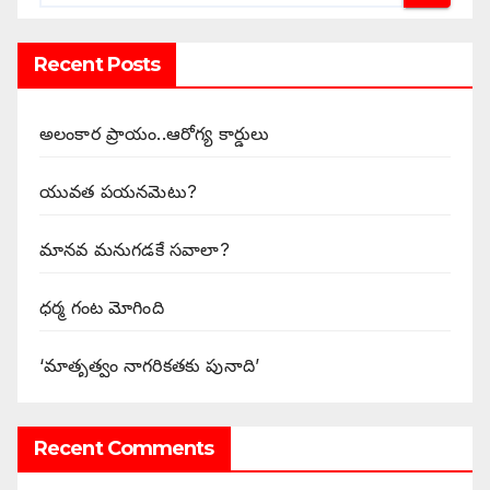
Recent Posts
అలంకార ప్రాయం..ఆరోగ్య కార్డులు
యువత పయనమెటు?
మానవ మనుగడకే సవాలా?
ధర్మ గంట మోగింది
‘మాతృత్వం నాగరికతకు పునాది’
Recent Comments