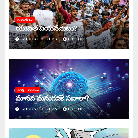
సంపాదకీయం
యువత పయనమెటు?
AUGUST 3, 2026
EDITOR
చరిత్ర
వ్యాసాలు
మానవ మనుగడకే సవాలా?
AUGUST 3, 2026
EDITOR