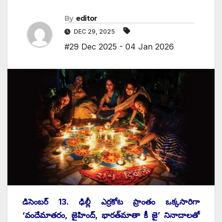
By
editor
DEC 29, 2025
#29 Dec 2025 - 04 Jan 2026
డిసెంబర్‌ 13. ‌ఢిల్లీ ఎర్రకోట ప్రాంతం ఒక్కసారిగా
‘వందేమాతరం, జైహింద్‌, ‌భారత్‌మాతా కీ జై’ నినాదాలతో