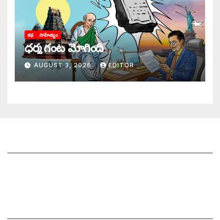
కథ
సాహిత్యం
ధర్మ గంట మోగింది
AUGUST 3, 2026
EDITOR
జాగృతి గురించి
సంప్రదించండి
మీ ఆర్టికల్ ని పంపించండి