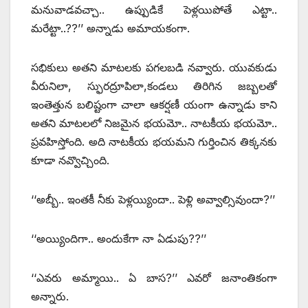
మనువాడవచ్చా.. ఉప్పుడికే పెళ్లయిపోతే ఎట్టా..
మరేట్టా..??’’ అన్నాడు అమాయకంగా.
సభికులు అతని మాటలకు పగలబడి నవ్వారు. యువకుడు
వీరునిలా, స్ఫురద్రూపిలా,కండలు తిరిగిన జబ్బలతో
ఇంతెత్తున బలిష్టంగా చాలా ఆకర్షణీ యంగా ఉన్నాడు కాని
అతని మాటలలో నిజమైన భయమో.. నాటకీయ భయమో..
ప్రవహిస్తోంది. అది నాటకీయ భయమని గుర్తించిన తిక్కనకు
కూడా నవ్వొచ్చింది.
‘‘అబ్బీ.. ఇంతకీ నీకు పెళ్లయ్యిందా.. పెళ్లి అవ్వాల్సివుందా?’’
‘‘అయ్యిందిగా.. అందుకేగా నా ఏడుపు??’’
‘‘ఎవరు అమ్మాయి.. ఏ బాస?’’ ఎవరో జనాంతికంగా
అన్నారు.