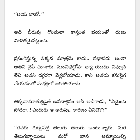
‘‘అయ బాబో..’’
అది భీరువు గొంతులా కాస్తంత భయంతో దుఃఖ
మిళితమైనట్లుంది.
ప్రసంగిస్తున్న తిక్కన మాత్రమే కాదు.. సభాసదు లంతా
అతని వైపే చూశారు. మంచిభట్టోపా ధ్యా యుడు చివ్వున
లేచి అతని దగ్గరగా వెళ్లబోయాడు. కాని అతడు కనుసైగ
చేయడంతో మధ్యలో ఆగిపోయాడు.
తిక్కనామాత్యుడైతే ఉపన్యాసం ఆపి అడిగాడు, ‘‘ఏమైంది
సోదరా..! ఎందుకు ఆ అరుపు.. కారణం ఏవిటి??’’
‘‘తవరు గుక్కపట్టి తెలుగు తెలుగు అంటున్నారు. మరి
తెలుగబ్బాయిలు మరో బాస అమ్మాయిల్ని