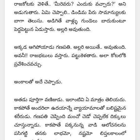
రాజకోటకు వెళితే.. ‘మీరెవరు? ఎందుకు వచ్చారు?’ అని
అడుగుతారు. ఏమి చెప్పాలి.. డిండిమ పేరు సామాన్యులకు
బాగా తెలుసు. అడిగితే వాళ్ల్ళు గుండెలు బాదుకుంటూ
పెద్దపెట్టున ఏడుస్తారు. అల్లరి అవుతుంది.
అక్కడ ఆగిపోయాడు గణపతి. అల్లరి అయితే.. అవుతుంది.
అవనీ!! రాజభటులు వస్తారు. పట్టుకెళతారు. అలా కోటలోకి
ప్రవేశించవచ్చు.
అంకాలతో అదే చెప్పాడు.
అతడు పూర్తిగా వణిజుడు. ఇలాంటివి ఏ మాత్రం తెలియదు.
కాకపోతే అందరిలా ఉదయాన్నే వ్యాయామాలతో బలిష్టమైన
శరీరుడు. గణపతి చెప్పింది మంచో చెడో చెప్పలేక దిక్కులు
చూస్తున్నాడు. కాకపొతే పక్కనున్న వాడి ఆలోచనలను
పసిగట్టి తనకు లాభమో, నష్టమో లిప్తలకాలంలో