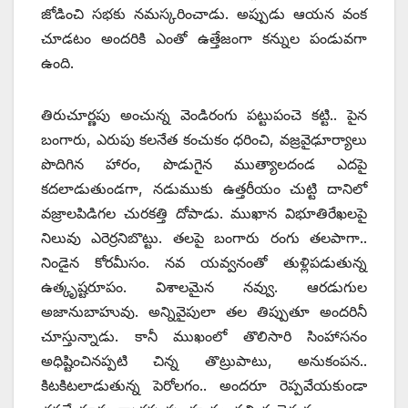
జోడించి సభకు నమస్కరించాడు. అప్పుడు ఆయన వంక
చూడటం అందరికి ఎంతో ఉత్తేజంగా కన్నుల పండువగా
ఉంది.
తిరుచూర్ణపు అంచున్న వెండిరంగు పట్టుపంచె కట్టి.. పైన
బంగారు, ఎరుపు కలనేత కంచుకం ధరించి, వజ్రవైఢూర్యాలు
పొదిగిన హారం, పొడుగైన ముత్యాలదండ ఎదపై
కదలాడుతుండగా, నడుముకు ఉత్తరీయం చుట్టి దానిలో
వజ్రాలపిడిగల చురకత్తి దోపాడు. ముఖాన విభూతిరేఖలపై
నిలువు ఎరెర్రనిబొట్టు. తలపై బంగారు రంగు తలపాగా..
నిండైన కోరమీసం. నవ యవ్వనంతో తుళ్లిపడుతున్న
ఉత్కృష్టరూపం. విశాలమైన నవ్వు. ఆరడుగుల
అజానుబాహువు. అన్నివైపులా తల తిప్పుతూ అందరినీ
చూస్తున్నాడు. కానీ ముఖంలో తొలిసారి సింహాసనం
అధిష్టించినప్పటి చిన్న తొట్రుపాటు, అనుకంపన..
కిటకిటలాడుతున్న పెరోలగం.. అందరూ రెప్పవేయకుండా