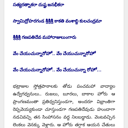
సత్యరత్నాకరా దుష్ట జనభీకరా
స్వామిద్రోహరగండ శ్రీశ్రీశ్రీ కాకతి వంశాబ్ది కులచంద్రమా
శ్రీశ్రీశ్రీ గణపతిదేవ మహారాజులుంగారు
వేం చేయుచున్నారోహో.. వేం చేయుచున్నారోహో
వేం చేయుచున్నారోహో.. వేం చేయుచున్నా రోహో…
భట్రాజుల స్తోత్రపాఠాలకు తోడు పంచమహా వాద్యాల
ఉద్వేగధ్వనులు.. రుజలు, బూరలు, బాకాల హోరు ఆ
ప్రాంగణమంతా ప్రతిధ్వనిస్తుండగా, అందరూ విభ్రాంతిగా
రెప్పవెయ్యకుండా చూస్తుండగా గణపతిదేవుడు హుందాగా
నడచివచ్చి తన సింహాసనం వద్ద నిలబడ్డాడు. వెంటవచ్చిన
లెంకలు వెనక్కు వెళ్లారు. ఆ హోరు తగ్గాక ఆయన చేతులు