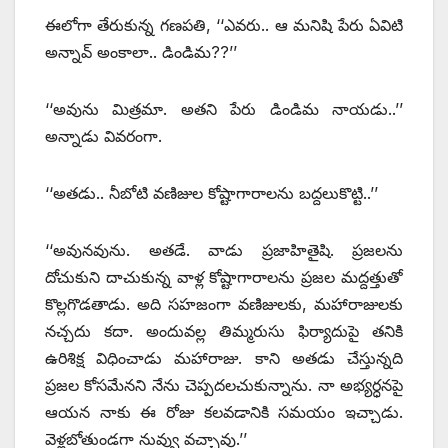
ఈలోగా తేరుకున్న గణపతి, ‘‘ఎవరు.. ఆ మనిషి పేరు ఏవిటి
అన్నావ్‌ అం‌కాలా.. డిండిమ??’’
‘‘అవును మిత్రమా. అతని పేరు డిండిమ నాయడు..’’
అన్నాడు వివరంగా.
‘‘అతడు.. నీబోటి వణిజుల కోష్టాగారాలను బద్దలుకొట్టి..’’
‘‘అవునవును. అతడే. వాడు ప్రజాహితైషి. ప్రజలను
దోచుకుని దాచుకున్న వాళ్ల కోష్టాగారాలను ప్రజల మద్దత్తుతో
కొల్లగొడతాడు. అది సహజంగా వణిజులకు, మహారాజులకు
నచ్చదు కదా. అందువల్ల తిమ్మరుసు ఫిర్యాదుపై తనికి
ఉరిశిక్ష విధించాడు మహారాజు. కాని అతడు చేస్తున్నది
ప్రజల కోసమేనని నేను చెప్పదలచుకున్నాను. నా అభ్యర్ధనపై
ఆయన నాకు ఈ రోజు కలవడానికి సమయం ఇచ్చాడు.
వెళ్లబోతుండగా నువ్వు వచ్చావు.’’