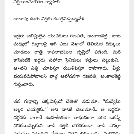
నిర్ణయించుకోగల వ్యాపారి.
దాదాపు ఊరు నిద్రకు ఉపక్రమిస్తున్నవేళ.
ఇద్దరు బలిష్టులైన యువకులు గణపతి, అంకాలశెట్టి.. బాట
మధ్యలో గుర్రాలపై ఆగి ఎటు వెళ్లాలో తెలియక దిక్కులు
చూడటం రాత్రి కాపలాభటుల దృష్టిలో పడింది. మరి
కాసేపటికి ఇద్దరు పహారా సైనికులు కత్తులు పట్టుకుని..
ఆ•టిని ఎత్తి చూపిస్తూ ఝుళిపిస్తూ రాసాగారు. వీళ్లు
భయపడిపోవాలని వాళ్ల ఆలోచనగా గణపతి, అంకాలశెట్టి
గుర్తించారు.
తన గుర్రాన్ని ఎక్కడెక్కడో చేతితో తడుతూ, ‘‘నువ్వేమీ
అల్లరి చెయ్యకు..’’ అని దానికి చెబుతూనే.. ఆ ఇద్దరూ
దగ్గరకు రాగానే ఊహతీతంగా లాఘవంగా ఎగిరి ఒకడ్ని
దొరకబుచ్చుకుని వాడి కత్తికి దొరకకుండా వాడి వెనగ్గా
నడుము పట్టుకుని చేతులు విరిచి బిగించాడు. మరొకడు