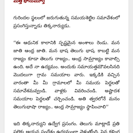
మత్తి భానుమూర్తి
గురిందల స్థలంలో జరుగుతున్న సమయశెట్టిల సమావేశంలో
ప్రసంగిస్తున్నాడు తిక్కనార్యుడు.
‘‘ఈ ఆధునిక కాలానికి స్పష్టమైన అంశాలు రెండు. మన
జాతి ఆంధ్ర జాతి. మన భాష తెలుగు భాష. కాబట్టి మన
రాజ్యం కూడా తెలుగు రాజ్యం.. ఆంధ్ర సామ్రాజ్యం కావాల్సి
ఉంది. అదే నా ఉద్యమం. అందుకు సమాయత్తమౌవలసినది
మొదలుగా గ్రామ సమయాల వారు. ఇక్కడికి వచ్చిన
వారంతా మీ మీ గ్రామాలలో మీ సమయ పెద్దలతో
సమావేశమవ్వండి. వాళ్లకు వివరించండి. అష్టాదశ
సమయాల పెద్దలతో చర్చించండి. అతి త్వరలోనే మనం
తెలుగుభాషా రాజ్యం.. ఆంధ్ర సామ్రాజ్యం స్థాపించాలి’’
ఇది తిక్కనార్యుని ఉద్వేగ ప్రసంగం. తెలుగు మాట్లాడే ప్రతి
పల్లెకు ఆయన సందేశం ఉద్యమంలా వెళుతోంది. పైన కళింగ