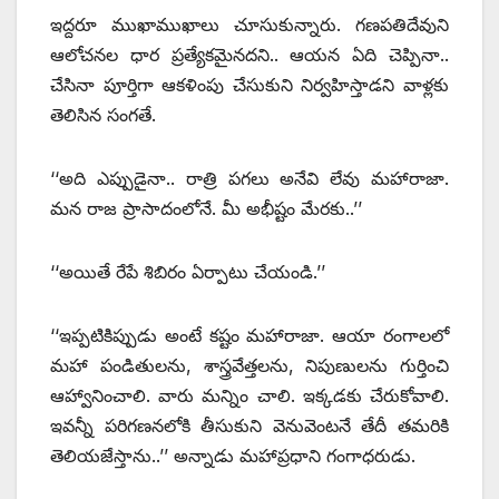
ఇద్దరూ ముఖాముఖాలు చూసుకున్నారు. గణపతిదేవుని
ఆలోచనల ధార ప్రత్యేకమైనదని.. ఆయన ఏది చెప్పినా..
చేసినా పూర్తిగా ఆకళింపు చేసుకుని నిర్వహిస్తాడని వాళ్లకు
తెలిసిన సంగతే.
‘‘అది ఎప్పుడైనా.. రాత్రి పగలు అనేవి లేవు మహారాజా.
మన రాజ ప్రాసాదంలోనే. మీ అభీష్టం మేరకు..’’
‘‘అయితే రేపే శిబిరం ఏర్పాటు చేయండి.’’
‘‘ఇప్పటికిప్పుడు అంటే కష్టం మహారాజా. ఆయా రంగాలలో
మహా పండితులను, శాస్త్రవేత్తలను, నిపుణులను గుర్తించి
ఆహ్వానించాలి. వారు మన్నిం చాలి. ఇక్కడకు చేరుకోవాలి.
ఇవన్నీ పరిగణనలోకి తీసుకుని వెనువెంటనే తేదీ తమరికి
తెలియజేస్తాను..’’ అన్నాడు మహాప్రధాని గంగాధరుడు.