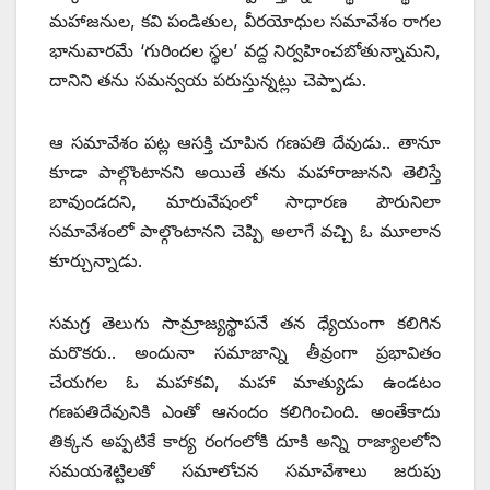
మహాజనుల, కవి పండితుల, వీరయోధుల సమావేశం రాగల
భానువారమే ‘గురిందల స్థల’ వద్ద నిర్వహించబోతున్నామని,
దానిని తను సమన్వయ పరుస్తున్నట్లు చెప్పాడు.
ఆ సమావేశం పట్ల ఆసక్తి చూపిన గణపతి దేవుడు.. తానూ
కూడా పాల్గొంటానని అయితే తను మహారాజునని తెలిస్తే
బావుండదని, మారువేషంలో సాధారణ పౌరునిలా
సమావేశంలో పాల్గొంటానని చెప్పి అలాగే వచ్చి ఓ మూలాన
కూర్చున్నాడు.
సమగ్ర తెలుగు సామ్రాజ్యస్థాపనే తన ధ్యేయంగా కలిగిన
మరొకరు.. అందునా సమాజాన్ని తీవ్రంగా ప్రభావితం
చేయగల ఓ మహాకవి, మహా మాత్యుడు ఉండటం
గణపతిదేవునికి ఎంతో ఆనందం కలిగించింది. అంతేకాదు
తిక్కన అప్పటికే కార్య రంగంలోకి దూకి అన్ని రాజ్యాలలోని
సమయశెట్టిలతో సమాలోచన సమావేశాలు జరుపు