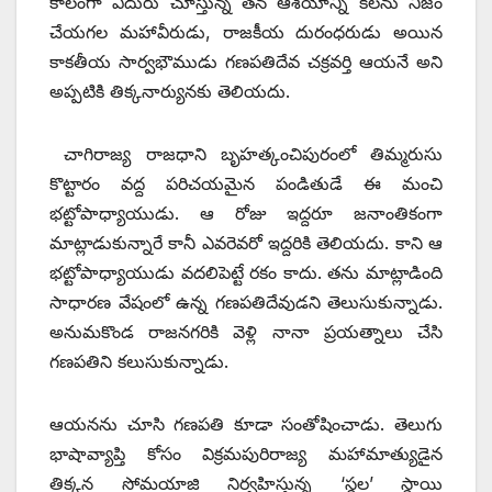
కాలంగా ఎదురు చూస్తున్న తన ఆశయాన్ని కలను నిజం
చేయగల మహావీరుడు, రాజకీయ దురంధరుడు అయిన
కాకతీయ సార్వభౌముడు గణపతిదేవ చక్రవర్తి ఆయనే అని
అప్పటికి తిక్కనార్యునకు తెలియదు.
చాగిరాజ్య రాజధాని బృహత్కంచిపురంలో తిమ్మరుసు
కొట్టారం వద్ద పరిచయమైన పండితుడే ఈ మంచి
భట్టోపాధ్యాయుడు. ఆ రోజు ఇద్దరూ జనాంతికంగా
మాట్లాడుకున్నారే కానీ ఎవరెవరో ఇద్దరికి తెలియదు. కాని ఆ
భట్టోపాధ్యాయుడు వదలిపెట్టే రకం కాదు. తను మాట్లాడింది
సాధారణ వేషంలో ఉన్న గణపతిదేవుడని తెలుసుకున్నాడు.
అనుమకొండ రాజనగరికి వెళ్లి నానా ప్రయత్నాలు చేసి
గణపతిని కలుసుకున్నాడు.
ఆయనను చూసి గణపతి కూడా సంతోషించాడు. తెలుగు
భాషావ్యాప్తి కోసం విక్రమపురిరాజ్య మహామాత్యుడైన
తిక్కన సోమయాజి నిర్వహిస్తున్న ‘స్థల’ స్థాయి