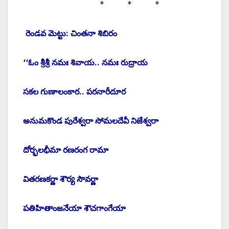
* * *
రెండవ మెట్టు: చింతనా శిబిరం
‘‘ఓం శ్రీశ్రీ నమః శివాయ.. నమః రుద్రాయ
సకల గుణాలంకార.. పరనారీదూర
అనుమకొండ పురేశ్వరా సోమలదేవీ నిజేశ్వరా
దోర్భలభీమా రణరంగ రామా
వితరణకర్ణా శౌర్య సౌవర్ణా
పతిహితాంజనేయా శౌచగాంగేయా