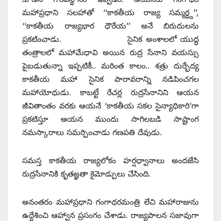
మహాప్రధాని సలహాతో ‘‘కాకతీయ రాజ్య సమ్మర్ధ్ద’’,
‘‘కాకతీయ రాజ్యభార ధౌరేయ’’ అనే బిరుదులను
ప్రకటించాడు. సైనిక అంశాలలో యుద్ధ
తంత్రాలలో మహామేధావి అయిన రుద్ర సేనాని వయస్సు
పైబడుతున్నా ఇప్పటికీ.. మరింత కాలం.. శత్రు దుర్భేద్య
కాకతీయ మహా సైనిక పారావరాన్ని నడిపించగల
మహాయోధుడు. కాబట్టే రేచర్ల రుద్రసేనానిని ఆయన
జీవితాంతం వరకు ఆయనే ‘కాకతీయ సకల సైన్యాధికారి’గా
ప్రకటిస్తూ ఆయన ముందు సాగిలబడి సాష్టాంగ
నమస్కారాలు సమర్పించాడు గణపతి దేవుడు.
సమస్త కాకతీయ రాజ్యలోకం హర్షధ్వానాలు అందజేసి
రుద్రసేనానికి కృతజ్ఞతా కైమోడ్పులు చేసింది.
అనంతరం మహాప్రధాని గంగాధరమంత్రి లేచి మహారాజును
ఉద్దేశించి ఆహ్వాన ప్రసంగం చేశాడు. రాజ్యపాలన సజావుగా