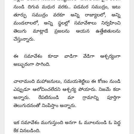
నుండి దిగువ మధుర వరకు.. పడమర సముద్రం, ఇటు
తూర్పు సముద్రం వరకూ అన్ని రాజ్యాలలో, అన్ని
మండలాలలో, అన్ని స్థలల్లో సమావేశాలు నిర్వహించి
తెలుగు మాట్లాడే ప్రజలను ఆయన ఉత్తేజితులను
చేస్తున్నారు.
ఈ సమావేశం కూడా వాడిగా వేడిగా ఆశ్చర్యంగా
అబ్భురంగా సాగింది.
చాలామంది మహాజనులు, సమయశెట్టిలు ఈ కోణం నుండి
ఎప్పుడూ ఆలోచించలేదని ఆశ్చర్య పోయారు. నిజమే కదా
అన్నారు. రేపటినుండి మా గ్రామాన్ని పూర్తిగా
తెలుగుదనంతో నింపేస్తాం అన్నారు.
ఇక సమావేశం ముగుస్తుంది అనగా ఓ మూలనుండి ఓ పెద్ద
కేక వినబడింది.