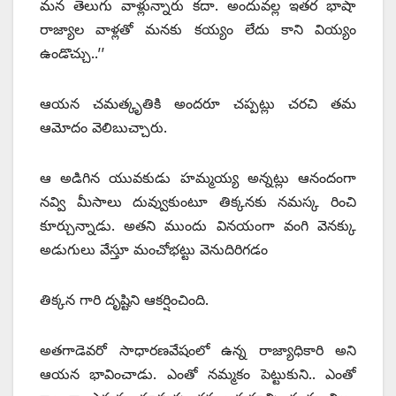
మన తెలుగు వాళ్లున్నారు కదా. అందువల్ల ఇతర భాషా
రాజ్యాల వాళ్లతో మనకు కయ్యం లేదు కాని వియ్యం
ఉండొచ్చు..’’
ఆయన చమత్కృతికి అందరూ చప్పట్లు చరచి తమ
ఆమోదం వెలిబుచ్చారు.
ఆ అడిగిన యువకుడు హమ్మయ్య అన్నట్లు ఆనందంగా
నవ్వి మీసాలు దువ్వుకుంటూ తిక్కనకు నమస్క రించి
కూర్చున్నాడు. అతని ముందు వినయంగా వంగి వెనక్కు
అడుగులు వేస్తూ మంచోభట్టు వెనుదిరిగడం
తిక్కన గారి దృష్టిని ఆకర్షించింది.
అతగాడెవరో సాధారణవేషంలో ఉన్న రాజ్యాధికారి అని
ఆయన భావించాడు. ఎంతో నమ్మకం పెట్టుకుని.. ఎంతో