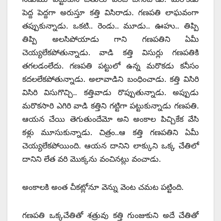
పెద్ద పెద్దగా అరుస్తూ కత్తి విసిరాడు. గణపతి లాఘవంగా
తప్పుకున్నాడు. ఒకటి.. రెండు.. మూడు.. ఊహు.. తిప్పి
తిప్పి అలసిపోయాడు గాని గణపతిని ఏమీ
చెయ్యలేకపోతున్నాడు. వాడి కత్తి విసుర్లు గణపతికి
తగలడంలేదు. గణపతి పట్టులో ఉన్న మరొకడు కనీసం
కదలలేకపోతున్నాడు. అలావాడిని బంధించాడు. కత్తి విసిరి
విసిరి విసుగొచ్చి.. కత్తివాడు రొప్పుతున్నాడు. అప్పుడు
మరొకసారి ఎగిరి వాడి కత్తిని గట్టిగా పట్టుకున్నాడు గణపతి.
ఆయన చేయి తెగుతుందేమో అని అంకాల పిచ్చికేక వేసి
కళ్లు మూసుకున్నాడు. చిత్రం..ఆ కత్తి గణపతిని ఏమీ
చెయ్యలేకపోయింది. ఆయన దానిని లాక్కుని ఒక్క చేతిలో
దానిని లేత వరి మొక్కను వంచినట్లు వంచాడు.
అంకాలకి అంత చీకట్లోనూ వెన్ను వెంట చమట పట్టింది.
గణపతి ఒక్కచేతితో శత్రువు కత్తి గుంజుకుని అదే చేతితో