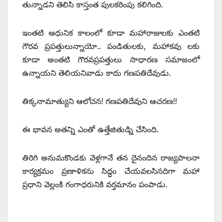
తున్నాడని తెలిసి కాస్తంత పులకరింపు కలిగింది.
ఇంతటి ఆధునిక కాలంలో కూడా మహారాజులకు ఎంతటి
గౌరవ ప్రపత్తులున్నాయో.. పండితులకు, మహాకవు లకు
కూడా అంతటి గౌరవప్రపత్తులు సాధారణ సమాజంలో
ఉన్నాయని తెలియనివాడు కాదు గణపతిదేవుడు.
తిక్కనామాత్యుని ఆలోచన! గణపతిదేవుని ఆచరణ!!
ఈ భావన అతన్ని ఎంతో ఉత్తేజితుడ్ని చేసింది.
తిరిగి అనుమకొండకు వెళ్లగానే తన దైనందిన రాజ్యపాలనా
కార్యక్రమం ప్రణాళికను సిద్ధం చేయవలసినదిగా మహా
ప్రధాని వెల్లంకి గంగాధరునికి వర్తమానం పంపాడు.