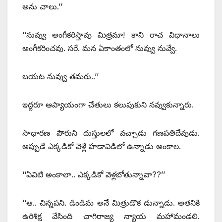
అను చాలు.’’
‘‘నువ్వు అంగీకరిస్తావు మిత్రమా! కాని రాచ విధానాలు
అంగీకరించవు. సరే. మన ఏకాంతంలో నువ్వు నువ్వే.
బయట నువ్వు తమరు..’’
ఇద్దరూ ఆప్యాయంగా చేతులు కలుపుకుని నవ్వుకున్నారు.
సాధారణ పౌరుని దుస్తులలో వచ్చాడు గణపతిదేవుడు.
అప్పుడే ఎక్కడికో వెళ్లే హడావిడిలో ఉన్నాడు అంకాల.
‘‘ఏవిటి అంకాలా.. ఎక్కడికో వెళ్లబోతున్నావా??’’
‘‘ఆ.. చిన్నపని. డిండిమ అనే మిత్రుడొక డున్నాడు. అతనికి
ఉరిశిక్ష వేసింది చాగిరాజ్య న్యాయ మహామండలి.