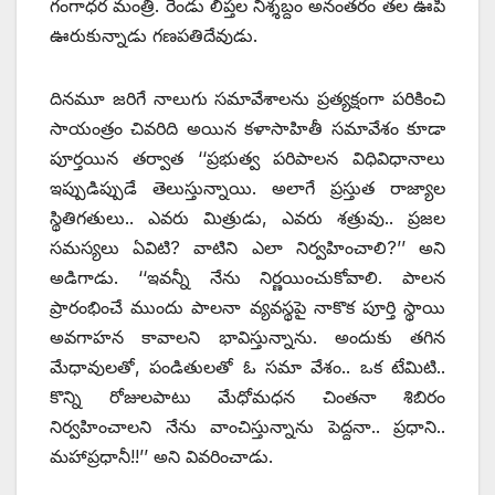
గంగాధర మంత్రి. రెండు లిప్తల నిశ్శబ్దం అనంతరం తల ఊపి
ఊరుకున్నాడు గణపతిదేవుడు.
దినమూ జరిగే నాలుగు సమావేశాలను ప్రత్యక్షంగా పరికించి
సాయంత్రం చివరిది అయిన కళాసాహితీ సమావేశం కూడా
పూర్తయిన తర్వాత ‘‘ప్రభుత్వ పరిపాలన విధివిధానాలు
ఇప్పుడిప్పుడే తెలుస్తున్నాయి. అలాగే ప్రస్తుత రాజ్యాల
స్థితిగతులు.. ఎవరు మిత్రుడు, ఎవరు శత్రువు.. ప్రజల
సమస్యలు ఏవిటి? వాటిని ఎలా నిర్వహించాలి?’’ అని
అడిగాడు. ‘‘ఇవన్నీ నేను నిర్ణయించుకోవాలి. పాలన
ప్రారంభించే ముందు పాలనా వ్యవస్థపై నాకొక పూర్తి స్థాయి
అవగాహన కావాలని భావిస్తున్నాను. అందుకు తగిన
మేధావులతో, పండితులతో ఓ సమా వేశం.. ఒక టేమిటి..
కొన్ని రోజులపాటు మేధోమధన చింతనా శిబిరం
నిర్వహించాలని నేను వాంచిస్తున్నాను పెద్దనా.. ప్రధాని..
మహాప్రధానీ!!’’ అని వివరించాడు.