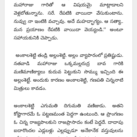
మహారాజు గారితో ఆ విషయమై మాట్లాడాలని
వెళ్లబోతున్నాను. సరే. రేపటికి వాయిదా వేసుకుంటాను.
నువ్వు నా ఇంటికి వచ్చావు. అదే మహద్భాగ్యం. ఆ సత్యా..
మన ప్రయాణం రేపటికి వాయిదా వెయ్యండి.’’ అంటూ
సహాయకునికి చెప్పాడు.
అంకాలశెట్టి తండ్రి అల్లంశెట్టి. అల్లం వ్యాపారంలో ప్రతిష్టుడు.
నతవాడి మహారాజు ఒక్కమల్లరుద్ర బావ గారికి
మణిమాణిక్యాలు కుదువ పెట్టుకుని సొమ్ము ఇచ్చింది ఈ
అల్లంశెట్టే. అందుకు కారణం అంకాలశెట్టి, గణపతి చిన్ననాటి
మిత్రులు కావడం.
అంకాలశెట్టి ఎగుమతి దిగుమతి వణిజుడు. అతని
కోష్టాగారమే ఓ పట్టణమంత పెద్దగా ఉంటుంది. ఆ ప్రాంగణం
ఓ చిన్న రాజ్యపాలకుని రాజప్రాసాదం కంటే పెద్దదే. దాదాపు
ఐదారొందల ఎడ్లబళ్లు ఎల్లప్పుడూ అనేకానేక వస్తువులను