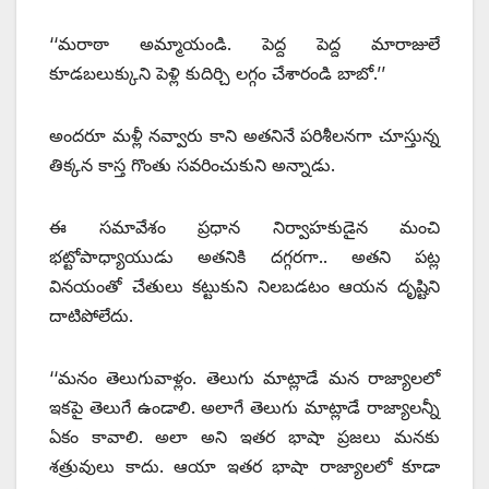
‘‘మరాఠా అమ్మాయండి. పెద్ద పెద్ద మారాజులే
కూడబలుక్కుని పెళ్లి కుదిర్చి లగ్గం చేశారండి బాబో.’’
అందరూ మళ్లీ నవ్వారు కాని అతనినే పరిశీలనగా చూస్తున్న
తిక్కన కాస్త గొంతు సవరించుకుని అన్నాడు.
ఈ సమావేశం ప్రధాన నిర్వాహకుడైన మంచి
భట్టోపాధ్యాయుడు అతనికి దగ్గరగా.. అతని పట్ల
వినయంతో చేతులు కట్టుకుని నిలబడటం ఆయన దృష్టిని
దాటిపోలేదు.
‘‘మనం తెలుగువాళ్లం. తెలుగు మాట్లాడే మన రాజ్యాలలో
ఇకపై తెలుగే ఉండాలి. అలాగే తెలుగు మాట్లాడే రాజ్యాలన్నీ
ఏకం కావాలి. అలా అని ఇతర భాషా ప్రజలు మనకు
శత్రువులు కాదు. ఆయా ఇతర భాషా రాజ్యాలలో కూడా