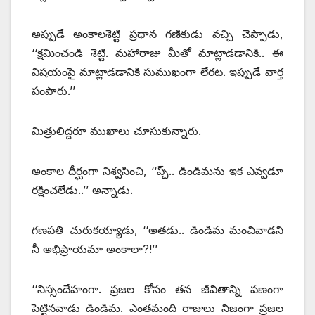
అప్పుడే అంకాలశెట్టి ప్రధాన గణికుడు వచ్చి చెప్పాడు,
‘‘క్షమించండి శెట్టి. మహారాజు మీతో మాట్లాడడానికి.. ఈ
విషయంపై మాట్లాడడానికి సుముఖంగా లేరట. ఇప్పుడే వార్త
పంపారు.’’
మిత్రులిద్దరూ ముఖాలు చూసుకున్నారు.
అంకాల దీర్ఘంగా నిశ్వసించి, ‘‘ప్చ్.. ‌డిండిమను ఇక ఎవ్వడూ
రక్షించలేడు..’’ అన్నాడు.
గణపతి చురుకయ్యాడు, ‘‘అతడు.. డిండిమ మంచివాడని
నీ అభిప్రాయమా అంకాలా?!’’
‘‘నిస్సందేహంగా. ప్రజల కోసం తన జీవితాన్ని పణంగా
పెట్టినవాడు డిండిమ. ఎంతమంది రాజులు నిజంగా ప్రజల