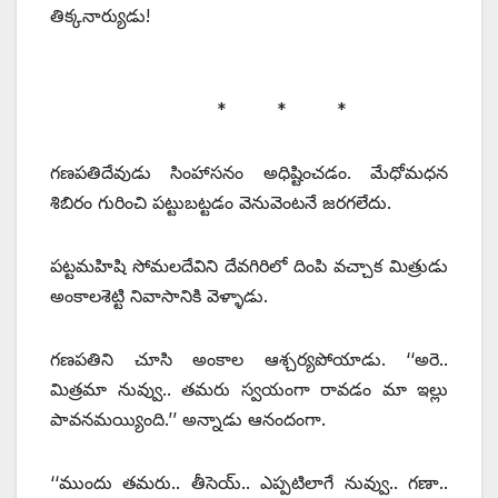
తిక్కనార్యుడు!
* * *
గణపతిదేవుడు సింహాసనం అధిష్టించడం. మేధోమధన
శిబిరం గురించి పట్టుబట్టడం వెనువెంటనే జరగలేదు.
పట్టమహిషి సోమలదేవిని దేవగిరిలో దింపి వచ్చాక మిత్రుడు
అంకాలశెట్టి నివాసానికి వెళ్ళాడు.
గణపతిని చూసి అంకాల ఆశ్చర్యపోయాడు. ‘‘అరె..
మిత్రమా నువ్వు.. తమరు స్వయంగా రావడం మా ఇల్లు
పావనమయ్యింది.’’ అన్నాడు ఆనందంగా.
‘‘ముందు తమరు.. తీసెయ్‌.. ఎప్పటిలాగే నువ్వు.. గణా..