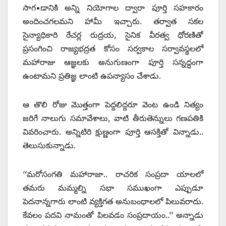
సాగ•డానికి అన్ని నియోగాల ద్వారా పూర్తి సహకారం
అందించగలమని హామీ ఇచ్చారు. తర్వాత సకల
సైన్యాధికారి రేచర్ల రుద్రయ, సైనిక వీరత్వ ధోరణితో
ప్రసంగించి రాజ్యభద్రత కోసం సర్వకాల సర్వావస్థలలో
మహారాజు ఆజ్ఞలకు అనుగుణంగా పూర్తి సన్నద్ధంగా
ఉంటామని ప్రతిజ్ఞ లాంటి ఉపన్యాసం చేశాడు.
ఆ తొలి రోజు మొత్తంగా పెద్దలిద్దరూ వెంట ఉండి నిత్యం
జరిగే నాలుగు సమావేశాలు, వాటి తీరుతెన్నులు గణపతికి
వివరించారు. అన్నిటిరి క్షుణ్ణంగా పూర్తి ఆసక్తితో విన్నాడు..
తెలుసుకున్నాడు.
‘‘మరోసంగతి మహారాజా.. రాచరిక సంప్రదా యాలలో
తమరు మమ్మల్ని సభా సముఖంగా ఎప్పుడూ
పెదనాన్నగారు లాంటి వ్యక్తిగత అనుబంధాలలో పిలువరాదు.
కేవలం పదవి నామంతో పిలవడం సంప్రదాయం..’’ అన్నాడు