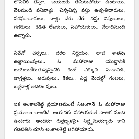
లోపలికి తెస్తూ.. బయటకు తీసుకుపోతూ ఉంటాయి.
వేలమంది పనివాళ్లు, చిన్నచిన్న వస్తు ఉత్పతిదారులు,
సరఫరాదారులు, వాళ్లు వేరు వేరు వస్తు నిపుణులు,
గణికులు, కడిత లేఖకులు, సహాయకులు.. వేలాదిమంది
ఉన్నారు.
ఏవేవో చర్చలు.. ధరల నిర్ణయం, లాభ శాతపు
ఉజ్జాయింపులు.. ఓ మహారాజు యుద్ధానికి
బయలుదేరుతున్నప్పటికి కంటే ఎక్కువ హడావిడి,
జాగ్రత్తలు.. అరుపులు.. కేకలు.. ఎడ్ల మెడల్లో గంటలు,
బళ్లవాళ్ల అదిలిం పులు..
ఇక అంకాలశెట్టి ప్రయాణమంటే నిజంగానే ఓ మహారాజు
ప్రయాణం లాంటిదే. ఆయనకు సహాయకులే పాతిక మంది
ఉంటారు. అందరూ గుర్రబ్బళపై• సిద్ధ్దమయ్యారు కాని
గణపతిని చూసి అంకాలశెట్టి ఆగిపోయాడు.