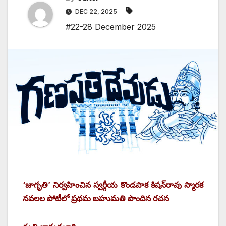
DEC 22, 2025
#22-28 December 2025
‘జాగృతి’ నిర్వహించిన స్వర్గీయ కొండపాక కిషన్‌రావు స్మారక
నవలల పోటీలో ప్రథమ బహుమతి పొందిన రచన