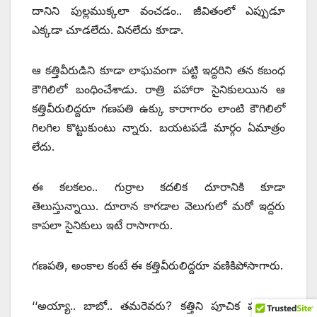
దానిని పుల్లముక్కలా వంచడం.. జీవితంలో ఎప్పుడూ
ఎక్కడా చూడలేదు. వినలేదు కూడా.
ఆ కత్తివీరుడిని కూడా లాఘవంగా పట్టి ఇద్దరిని తన కబంధ
కౌగిలిలో బంధించేశాడు. రాత్రి పహారా సైనికులయిన ఆ
కత్తివీరులిద్దరూ గణపతి ఉక్కు కారాగారం లాంటి కౌగిలిలో
గిలగిల కొట్టుకుంటు న్నారు. బయటపడే మార్గం ఏమాత్రం
లేదు.
ఈ కలకలం.. గుర్రాల కదలిక దూరానికి కూడా
తెలుస్తున్నాయి. దూరాన కాగడాల వెలుగులో మరో ఇద్దరు
కాపలా సైనికులు ఇటే రాసాగారు.
గణపతి, అంకాల కంటే ఈ కత్తివీరులిద్దరూ వణికిపోసాగారు.
‘‘అయ్యా.. బాబో.. తమరెవరు? కత్తిని పూచిక పుల్లలాగ