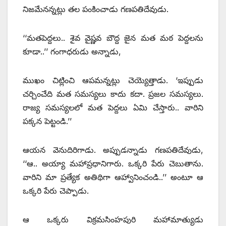
నిజమేనన్నట్లు తల పంకించాడు గణపతిదేవుడు.
‘‘మతపెద్దలు.. శైవ వైష్ణవ బౌద్ద జైన మత మఠ పెద్దలను
కూడా..’’ గంగాధరుడు అన్నాడు,
ముఖం చిట్లించి ఆపమన్నట్లు చెయ్యెత్తాడు. ‘ఇప్పుడు
చర్చించేది మత సమస్యలు కాదు కదా. ప్రజల సమస్యలు.
రాజ్య సమస్యలలో మత పెద్దలు ఏమి చేస్తారు.. వారిని
పక్కన పెట్టండి.’’
ఆయన వెనుదిరిగాడు. అప్పుడన్నాడు గణపతిదేవుడు,
‘‘ఆ.. అయ్యా మహాప్రధానిగారు. ఒక్కరి పేరు చెబుతాను.
వారిని మా ప్రత్యేక అతిథిగా ఆహ్వానించండి..’’ అంటూ ఆ
ఒక్కరి పేరు చెప్పాడు.
ఆ ఒక్కరు విక్రమసింహపురి మహామాత్యుడు