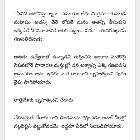
‘‘ఏవిటి ఆలోచిస్తున్నావ్‌.. ‌సమయం లేదు మిత్రమా!యముడి
మహిషం అతన్ని చేరే లోపలే మనం అతన్ని తీసుకుని
ఇక్కడికే నీ నివాసానికే తిరిగి వద్దాం.. పద..’’ తొందరపెట్టాడు
గణపతిదేవుడు.
అతడు ఉద్వేగంతో ఉన్నాడని గుర్తించిన అంకాల మరికొద్ది
సేపటిలోనే సాధారణ దుస్తుల్లో తన అశ్వాన్ని ఎక్కి గణపతిని
అనుసరించాడు. ఇద్దరు చాగి రాజధాని బృహత్కంచి పురం
వైపు సాగిపోయారు.
రాత్రివేళకు బృహత్కంచి చేరారు.
చేరడమైతే చేరారు కాని డిండిమను రక్షించడం అంటే చీకట్లో
నల్లపిల్లిని పట్టుకోవడమే. ఇద్దరూ వీధిలో నిలబడిపోయారు.