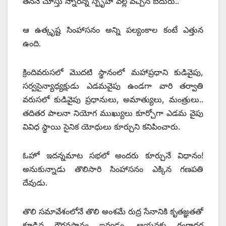
తననే చూస్తు న్నారన్న స్పృహ వల్ల వచ్చిన బెదురు..
ఆ ఉత్కృష్ట సింహాసనం అన్ని పల్యంకాల కంటే ఎత్తున
ఉంది.
క్రిందివరుసలో మొదటి స్థానంలో మహాప్రధాని కుడివైపు,
సర్వసైన్యాధ్యక్షుడు ఎడమవైపు ఉండగా వారి తర్వాతి
వరుసలో కుడివైపు ప్రధానులు, అమాత్యులు, మంత్రులు..
తదితర పాలనా నియోగ ముఖ్యులు కూర్చోగా ఎడమ వైపు
వివిధ స్థాయి సైనిక యోధులు కూర్చుని కనిపించారు.
ఓహో ఇదన్నమాట సభలో అందరు కూర్చునే విధానం!
అనుకున్నాడు తొలిసారి సింహాసనం ఎక్కిన గణపతి
దేవుడు.
తొలి సమావేశంలోనే తొలి అంశమే రుద్ర సేనానికి కృతజ్ఞతతో
కూడిన గౌరవస్థానం ఇవ్వడం. ఆయనకు గంగాధర