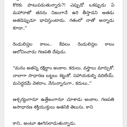
కొరకు పాటుపడుతున్నారు?! ఎప్పుడో ఒకప్పుడు ఏ
మహారాజో తనను నిజంగానే ఉరి తీస్తాడని అతడు
అతడెప్పుడూ భావిస్తుంటాడు. గతంలో నాతో అన్నాడు
కూడా..’’
రెండులిప్తల కాలం.. కేవలం రెండులిప్తల కాలం
ఆలోచించాడు గణపతి దేవుడు.
‘‘మనం అతన్ని రక్షిద్దాం అంకాల. కదులు. వస్త్రాలు మార్చుకో.
నాలాగా సాధారణ బట్టలు కట్టుకో. సహాయకుల్ని వదిలేయ్‌.
‌మనిద్దరమే వెళదాం. నేనున్నానుగా.. కదులు..’’
ఆశ్చర్యంగానూ ఉత్తేజంగానూ చూశాడు అంకాల. గణపతి
అసాధారణ శక్తియుక్తులు అతనికి తెలుసు. కాని
కాని.. అంటూ ఊగిసలాడుతున్నాడు.