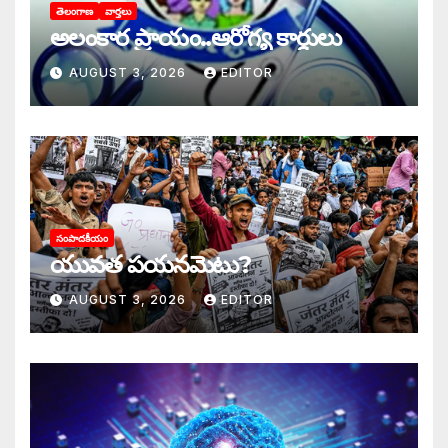
తెలంగాణ
వార్తలు
అలంకార ప్రాయం..ఆరోగ్య కార్డులు
AUGUST 3, 2026
EDITOR
సంపాదకీయం
యువత పయనమెటు?
AUGUST 3, 2026
EDITOR