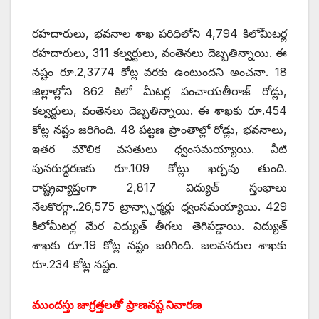
రహదారులు, భవనాల శాఖ పరిధిలోని 4,794 కిలోమీటర్ల
రహదారులు, 311 కల్వర్టులు, వంతెనలు దెబ్బతిన్నాయి. ఈ
నష్టం రూ.2,3774 కోట్ల వరకు ఉంటుందని అంచనా. 18
జిల్లాల్లోని 862 కిలో మీటర్ల పంచాయతీరాజ్‌ రోడ్లు,
కల్వర్టులు, వంతెనలు దెబ్బతిన్నాయి. ఈ శాఖకు రూ.454
కోట్ల నష్టం జరిగింది. 48 పట్టణ ప్రాంతాల్లో రోడ్లు, భవనాలు,
ఇతర మౌలిక వసతులు ధ్వంసమయ్యాయి. వీటి
పునరుద్ధరణకు రూ.109 కోట్లు ఖర్చవు తుంది.
రాష్ట్రవ్యాప్తంగా 2,817 విద్యుత్‌ స్తంభాలు
నేలకొరగ్గా..26,575 ట్రాన్స్ఫార్మర్లు ధ్వంసమయ్యాయి. 429
కిలోమీటర్ల మేర విద్యుత్‌ తీగలు తెగిపడ్డాయి. విద్యుత్‌
శాఖకు రూ.19 కోట్ల నష్టం జరిగింది. జలవనరుల శాఖకు
రూ.234 కోట్ల నష్టం.
ముందస్తు జాగ్రత్తలతో ప్రాణనష్ట నివారణ