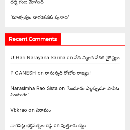
ధర్మ గంట మోగింది
‘మాతృత్వం నాగరికతకు పునాది’
Recent Comments
U Hari Narayana Sarma
on
వేద విజ్ఞాన వేదిక వైశిష్ట్యం
P GANESH
on
‌రానున్నది రోబోల రాజ్యం!
Narasimha Rao Sista
on
‘సిందూరం ఎల్లప్పుడూ పాపిట
సిందూరం’
Vbkrao
on
విరామం
నాగపట్ల భక్తవత్సల రెడ్డి
on
పుత్తూరు కట్టు