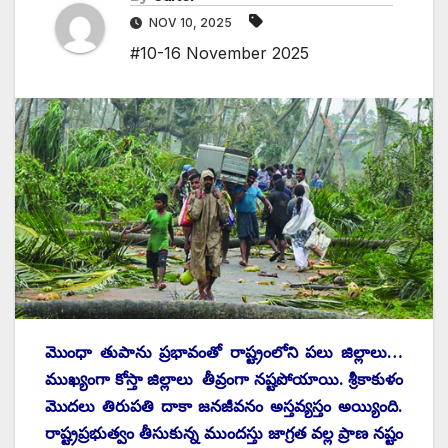
NOV 10, 2025
#10-16 November 2025
మొంధా తుపాను ప్రభావంతో రాష్ట్రంలోని పలు జిల్లాలు…
ముఖ్యంగా కోస్తా జిల్లాలు తీవ్రంగా నష్టపోయాయి. శ్రీకాకుళం
మొదలు తిరుపతి దాకా జనజీవనం అస్తవ్యస్తం అయ్యింది.
రాష్ట్రప్రభుత్వం తీసుకున్న ముందస్తు జాగ్రత వల్ల ప్రాణ నష్టం