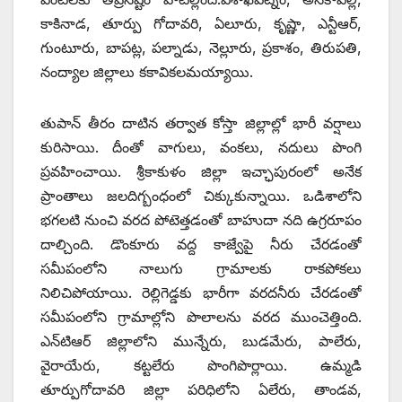
కాకినాడ, తూర్పు గోదావరి, ఏలూరు, కృష్ణా, ఎన్టీఆర్‌,
గుంటూరు, బాపట్ల, పల్నాడు, నెల్లూరు, ప్రకాశం, తిరుపతి,
నంద్యాల జిల్లాలు కకావికలమయ్యాయి.
తుపాన్‌ తీరం దాటిన తర్వాత కోస్తా జిల్లాల్లో భారీ వర్షాలు
కురిసాయి. దీంతో వాగులు, వంకలు, నదులు పొంగి
ప్రవహించాయి. శ్రీకాకుళం జిల్లా ఇచ్ఛాపురంలో అనేక
ప్రాంతాలు జలదిగ్బంధంలో చిక్కుకున్నాయి. ఒడిశాలోని
భగలటి నుంచి వరద పోటెత్తడంతో బాహుదా నది ఉగ్రరూపం
దాల్చింది. డొంకూరు వద్ద కాజ్వేపై నీరు చేరడంతో
సమీపంలోని నాలుగు గ్రామాలకు రాకపోకలు
నిలిచిపోయాయి. రెల్లిగెడ్డకు భారీగా వరదనీరు చేరడంతో
సమీపంలోని గ్రామాల్లోని పొలాలను వరద ముంచెత్తింది.
ఎన్‌టిఆర్‌ జిల్లాలోని మున్నేరు, బుడమేరు, పాలేరు,
వైరాయేరు, కట్టలేరు పొంగిపొర్లాయి. ఉమ్మడి
తూర్పుగోదావరి జిల్లా పరిధిలోని ఏలేరు, తాండవ,