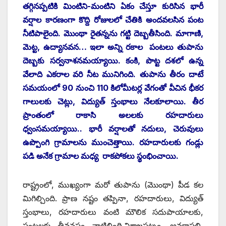
తగ్గినప్పటికి మింటిని-మంటిని ఏకం చేస్తూ కురిసిన భారీ
వర్షాల కారణంగా కొద్ది రోజులలో చేతికి అందవలసిన పంట
నీటిపాలైంది. మొంథా రైతన్నను గట్టి దెబ్బతీసింది. మాగాణి,
మెట్ట, ఉద్యానవన… ఇలా అన్ని రకాల పంటలు తుపాను
దెబ్బకు సర్వనాశనమయ్యాయి. కంకి, పొట్ట దశలో ఉన్న
వేలాది ఎకరాల వరి నీట మునిగింది. తుపాను తీరం దాటే
సమయంలో 90 నుంచి 110 కిలోమీటర్ల వేగంతో వీచిన భీకర
గాలులకు చెట్లు, విద్యుత్‌ స్తంభాలు నేలకూలాయి. తీర
ప్రాంతంలో రాకాసి అలలకు రహదారులు
ధ్వంసమయ్యాయి.. భారీ వర్షాలతో నదులు, చెరువులు
ఉప్పొంగి గ్రామాలను ముంచెత్తాయి. రహదారులకు గండ్లు
పడి అనేక గ్రామాల మధ్య రాకపోకలు స్థంభించాయి.
రాష్ట్రంలో, ముఖ్యంగా మరో తుపాను (మొంథా) పీడ కల
మిగిల్చింది. ప్రాణ నష్టం తప్పినా, రహదారులు, విద్యుత్‌
స్తంభాలు, రహదారులు వంటి మౌలిక సదుపాయాలకు,
పంటలకు తీవ్రనష్టం వాటిల్లింది.విశాఖపట్నం, అనకాపల్లి,