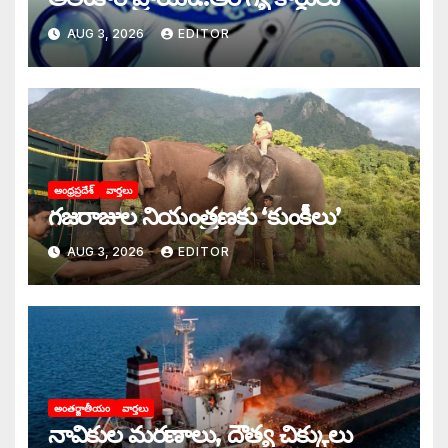
AUG 3, 2026
EDITOR
ఆంధ్రప్రదేశ్
వార్తలు
గజరాజుల నియంత్రణకు ‘కుంకీలు’
AUG 3, 2026
EDITOR
అంతర్జాతీయం
వార్తలు
నావికుల మరణాలు, దౌత్య చిక్కులు