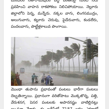
ప్రవహించి వాహన రాకపోకలు నిలిచిపోయాయి. నెల్లూరు
జిల్లాలోని పెన్న, మన్నేరు. నక్కల వాగు, లింగసముద్రం,
అలుగువాగు, కల్లూరు చెరువు, పైడేరువాగు, కండలేరు,
పందలవాగు, పొట్టేళ్లకాలువ పొంగాయి.
మొంథా తుపాను ప్రభావంతో పంటలు భారీగా పంటలు
దెబ్బతిన్నాయి. ప్రధానంగా వరితోపాటు మొక్కజొన్న, పత్తి,
వేరుశనగ, పెసర పంటలకు అపారనష్టం వాటిల్లినట్లు
అంచనా వేశారు. ఈ ఖరీఫ్‌లో 72.87 లక్షల ఎకరాల్లో