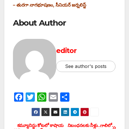
– తురగా నాగభూషణం, సీనియర్‌ జర్నలిస్ట్‌
About Author
editor
See author's posts
F
T
W
E
S
a
w
h
m
h
c
itt
at
ail
ar
e
er
s
e
కమ్యూనిస్టు కోటలో కాషాయ
‌నిబంధనలకు నీళ్లు..గాలిలో
Post