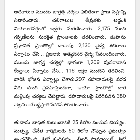
అధికారుల ముందు జాగ్రత్త చర్యల ఫలితంగా ప్రాణ నష్టాన్ని
నివారించారు. చలిగాలుల తీవ్రతకు అద్దంకి
నియోజకవర్గంలో ఇద్దరు మరణించారు. 3,175 మంది
గర్భిణీలను సురక్షిత ప్రాంతాలకు తరలించారు. తుపాను
ప్రభావిత ప్రాంతాల్లో దాదాపు 2,130 వైద్య శిబిరాలు
ఏర్పాటు చేసి… ప్రజలకు అత్యవసర వైద్య సేవలందించారు.
ముందు జాగ్రత్త చర్యల్లో భాగంగా 1,209 పునరావాస
కేంద్రాలు ఏర్పాటు చేసి… 1.16 లక్షల మందిని తరలించి,
వారికి భోజన ఏర్పాట్లు చేశారు.297 రహదారులపై వరద
నీరు పొంగి ప్రవహిస్తుండగా, ఆయా ప్రాంతాల్లో దారి
మళ్లింపు చర్యలు చేపట్టారు. రహదారులపై విరిగిపడిన 380
చెట్లను యుద్ధప్రాతిపదికన తొలగించారు.
తుపాను బాధిత కుటుంబానికి 25 కిలోల వంతున బియ్యం,
మత్స్య, చేనేత కార్మికులకు 50 కిలోల చొప్పున ప్రభుత్వం
అందచేసింది. కిలో కందిపప్పు, లీటర్‌ పామాయిల్‌, కిలో