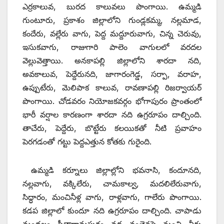
ఎర్రకాలువ, బురద కాలువలు పొంగాయి. ఉమ్మడి
గుంటూరు, ప్రకాశం జిల్లాలోని గుండ్లకమ్మ, నల్లమాడ,
కందేరు, వల్లేరు వాగు, పెద్ద మద్దూరువాగు, చిన్న చెరువు,
ఇసుకవాగు, రాజుగారి పాలెం వాగులలో వరదల
వెల్లువెత్తాయి. అనకాపల్లి జిల్లాలోని శారదా నది,
అవకాలువ, పెద్దేరునది, జాగారంగెడ్డ, సర్పా, వరాహ,
ఉప్పుటేరు, మెలిపాక కాలువ, రావణాపల్లి రిజర్వాయర్‌
పొంగాయి. చోడవరం నియోజకవర్గం భోగాపురం ప్రాంతంలో
భారీ వర్షాల కారణంగా శారదా నది ఉగ్రరూపం దాల్చింది.
తాచేరు, పెద్దేరు, బొట్టేరు కలయికతో నీటి ప్రవాహం
పెరగడంతో గట్టు పెద్దఎత్తున కోతకు గురైంది.
ఉమ్మడి కర్నూలు జిల్లాల్లోని భవనాసి, కందూనది,
నల్లవాగు, వక్కిలేరు, చామకాల్వ, మదలిలేరువాగు,
సిద్ధారం, మంచినీళ్ల వాగు, రాళ్లవాగు, గాలేరు పొంగాయి.
కడప జిల్లాలో కుందూ నది ఉగ్రరూపం దాల్చింది. చాపాడు
మండలం సీతారామపురం వద్ద వంతెనపై నుంచి నీరు