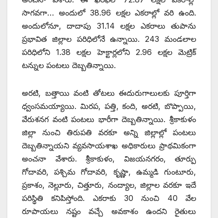
సాగవగా… అందులో 38.96 లక్షల ఎకరాల్లో వరి ఉంది.
అందులోనూ, దాదాపు 31.14 లక్షల ఎకరాలు తుపాను
ప్రభావిత జిల్లాల పరిధిలోనే ఉన్నాయి. 243 మండలాల
పరిధిలోని 1.38 లక్షల హెక్టార్లలోని 2.96 లక్షల మెట్రిక్‌
టన్నుల పంటలు దెబ్బతిన్నాయి.
అరటి, బత్తాయి వంటి తోటలు ఈదురుగాలులకు పూర్తిగా
ధ్వంసమయ్యాయి. మిరప, పత్తి, కంది, అరటి, బొప్పాయి,
వేరుశనగ వంటి పంటలు భారీగా దెబ్బతిన్నాయి. శ్రీకాకుళం
జిల్లా నుంచి తిరుపతి వరకూ అన్ని జిల్లాల్లో పంటలు
దెబ్బతిన్నాయని వ్యవసాయశాఖ అధికారులు ప్రాథమికంగా
అంచనా వేశారు. శ్రీకాకుళం, విజయనగరం, తూర్పు
గోదావరి, పశ్చిమ గోదావరి, కృష్ణా, ఉమ్మడి గుంటూరు,
ప్రకాశం, నెల్లూరు, చిత్తూరు, నంద్యాల, జిల్లాల వరకూ ఇదే
పరిస్థితి కనిపిస్తోంది. ఎకరాకు 30 నుంచి 40 వేల
రూపాయలు నష్టం వచ్చే అవకాశం ఉందని రైతులు