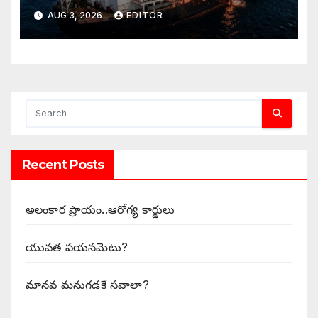
AUG 3, 2026
EDITOR
Recent Posts
అలంకార ప్రాయం..ఆరోగ్య కార్డులు
యువత పయనమెటు?
మానవ మనుగడకే సవాలా?