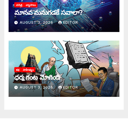
చరిత్ర
వ్యాసాలు
మానవ మనుగడకే సవాలా?
AUGUST 3, 2026
EDITOR
కథ
సాహిత్యం
ధర్మ గంట మోగింది
AUGUST 3, 2026
EDITOR