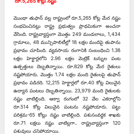
రూ.5,265 కోట్లు నష్టం
మొంథా తుఫాన్‌ వల్ల రాష్ట్రంలో రూ.5,265 కోట్ల మేర నష్టం
సంభవించినట్లు రాష్ట్ర ప్రభుత్వం ప్రాథమికంగా అంచనా
వేసింది. రాష్ట్రవ్యాప్తంగా మొత్తం 249 మండలాలు, 1,434
గ్రామాలు, 48 మున్సిపాలిటీల్లో 18 లక్షల మందిపై తుపాను
ప్రభావం చూపింది. వ్యవసాయ రంగానికి సంబంధించి 1.38
లక్షల హెక్టార్లలోని 2.96 లక్షల మెట్రిక్‌ టన్నుల పంట
ఉత్పత్తులు దెబ్బతిన్నాయి. రూ.829 కోట్ల మేర రైతులు
నష్టపోయారు. మొత్తం 1.74 లక్షల మంది రైతులపై తుఫాన్‌
ప్రభావం పడిరది. 12,215 హెక్టార్లలో రూ.40 కోట్ల విలువైన
ఉద్యాన పంటలు దెబ్బతిన్నాయి. 23,979 మంది రైతులకు
నష్టం వాటిల్లింది. ఆక్వా రంగంలో 32 వేల ఎకరాల్లోని
రూ.514 కోట్ల విలువైన పంటను నష్టపోయారు. పట్టు
పరిశ్రమ-65 కోట్లు నష్టం వాటిల్లింది. పశుసంవర్ధక శాఖకు
రూ.71 లక్షలు నష్టం వాటిల్లగా.. రాష్ట్రవ్యాప్తంగా 120
పశువులు చనిపోయాయి.