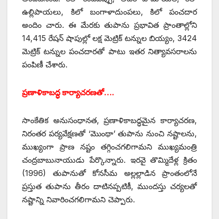
ఉల్లిపాయలు, కిలో బంగాళాదుంపలు, కిలో పంచదార
అందిం చారు. ఈ మేరకు తుపాను ప్రభావిత ప్రాంతాల్లోని
14,415 రేషన్‌ షాపుల్లో లక్ష మెట్రిక్‌ టన్నుల బియ్యం, 3424
మెట్రిక్‌ టన్నుల పంచదారతో పాటు ఇతర నిత్యావసరాలను
పంపిణీ చేశారు.
ప్రణాళికాబద్ధ కార్యాచరణతో….
సాంకేతిక అనుసంధానత, ప్రణాళికాబద్ధమైన కార్యాచరణ,
నిరంతర పర్యవేక్షణతో ‘మొంథా’ తుపాను నుంచి నష్టాలను,
ముఖ్యంగా ప్రాణ నష్టం తగ్గించగలిగామని ముఖ్యమంత్రి
చంద్రబాబునాయుడు పేర్కొన్నారు. ఇరవై తొమ్మిదేళ్ల క్రితం
(1996) తుపానుతో కోనసీమ అల్లల్లాడిన ప్రాంతంలోనే
ప్రస్తుత తుపాను తీరం దాటినప్పటికీ, ముందస్తు చర్యలతో
నష్టాన్ని నివారించగలిగామని చెప్పారు.