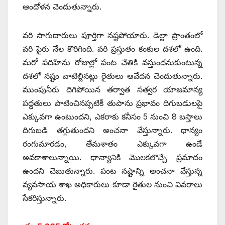
ఆందోళన చెందుతున్నారు.
వరి సాగుదారులు పూర్తిగా నష్టపోయారు. డెల్టా ప్రాంతంలో
వరి పైరు నేల కొరిగింది. వరి ప్రస్తుతం కంకుల దశలో ఉంది.
మరో పదిహేను రోజుల్లో పంట చేతికి వస్తుందనుకుంటున్న
దశలో నష్టం వాటిల్లినట్లు రైతులు ఆవేదన చెందుతున్నారు.
ముంపునీరు దిగిపోయిన తర్వాత సత్వర యాజమాన్య
పద్ధతులు పాటించినప్పటికీ తుపాను ప్రభావం దిగుబడులపై
ఎక్కువగా ఉంటుందని, ఎకరాకు కనీసం 5 నుంచి 8 బస్తాలు
దిగుబడి తగ్గుతుందని అంచనా వేస్తున్నారు. ధాన్యం
రంగుమారడం, తేమశాతం ఎక్కువగా ఉండే
అవకాశాలున్నాయి. ధాన్యానికి మొలకలొచ్చే ప్రమాదం
ఉందని చెబుతున్నారు. పంట నష్టాన్ని అంచనా వేస్తున్న
వ్యవసాయ శాఖ అధికారులు కూడా రైతుల నుంచి వివరాలు
సేకరిస్తున్నారు.