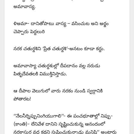
అమావాస్య.
ళిఅమా- దానితోపాటు వాస్య – వసించుట అని అర్థం
చెప్పారు పెద్దలురి
నరక చతుర్దశిని ‘ప్రేత చతుర్దశి’-అనటం కూడా కద్దు.
అమావాస్యా చతుర్దశుల్లో దీపదానం వల్ల నరుడు
పితృదేవతలకి విముక్తినిస్తాడు.
ఆ దీపాల వెలుగులో వారు నరకం నుండి స్వర్గానికి
పోతారట!
‘‘నేలనీర్నిప్పునింగియుగాలి’’- ఈ పంచభూతాల్లో నిప్పు-
(కాంతి)- లేనివేళ దానిని సృష్టించుకున్న ఆనందంలో
నరకాసుర వధ కథని సృష్టించుకున్నాడు మనిషి’’ అంటారు