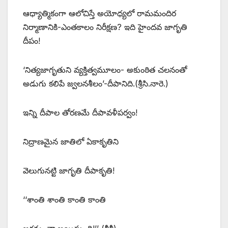
ఆధ్యాత్మికంగా ఆలోచిస్తే అయోధ్యలో రామమందిర
నిర్మాణానికి-ఎంతకాలం నిరీక్షణ? ఇది హైందవ జాగృతి
దీపం!
‘నిత్యజాగృతుని వ్యక్తిత్వమూలం- అకుంఠిత చలనంతో
అడుగు కలిపే జ్వలనశీలం’-దీపానిది.(శ్రీసి.నారె.)
ఇన్ని దీపాల తోరణమే దీపావళీపర్వం!
నిద్రాణమైన జాతిలో ఏకాకృతిని
వెలుగునట్టి జాగృతి దీపాకృతి!
‘‘శాంతి శాంతి కాంతి కాంతి