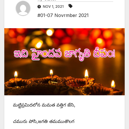
NOV 1, 2021
#01-07 Novrmber 2021
మట్టిప్రమిదలోన మమత వత్తిగ జేసి,
చమురు పోసి,జగతి తమముతొలగ