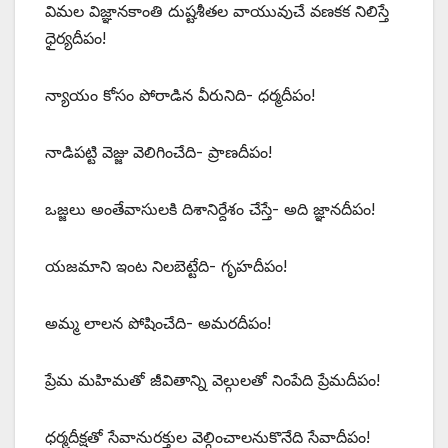
విమల విజ్ఞానకాంతి దుష్టశీతల వాయువుచే వణకక నిలిస్తే
ధైర్యదీపం!
న్యాయం కోసం పోరాడిన వీరునిది- ధర్మదీపం!
నాడిపట్టి వెజ్జు వెలిగించేది- ప్రాణదీపం!
ఒజ్జలు అంతేవాసులకి దిశానిర్దేశం చేస్తే- అది జ్ఞానదీపం!
యజమాని ఇంట నిలబెట్టేది- గృహదీపం!
అమ్మ లాలన పోషించేది- అమరదీపం!
ప్రేమ మహిమతో జీవితాన్ని వెల్గులతో నింపేది ప్రేమదీపం!
ధర్మదీక్షతో సేవానురక్తుల వెల్గించాలనుకొనేది సేవాదీపం!