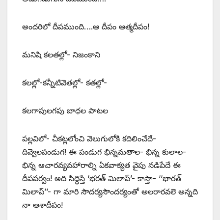
అందరిలో దీపముంది….ఆ దీపం ఆత్మదీపం!
మనిషి కలతల్లో- నిజంకాని
కలల్లో-కన్నీటివెతల్లో- కతల్లో-
కలగాపులగపు బాధల పాటల
పల్లవిలో- చీకట్లలోంచి వెలుగులోకి కదిలించేదే-
దివ్వెలపండుగ! ఈ పండుగ భిన్నమతాల- భిన్న కులాల-
భిన్న ఆచారవ్యవహారాల్ని ఏకవాక్యత వైపు నడిపేదే ఈ
దీపపర్వం! అది సిద్ధిస్తే ‘భరత్‌ ‌మిలాప్‌’- ‌కాస్తా- ‘‘భారత్‌
‌మిలాప్‌’’- ‌గా మారి సౌదర్యసౌందర్యంతో అలరారవలె అన్నది
నా ఆశాదీపం!