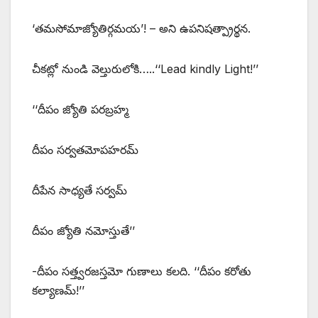
‘తమసోమాజ్యోతిర్గమయ’! – అని ఉపనిషత్ప్రార్థన.
చీకట్లో నుండి వెల్తురులోకి…..‘‘Lead kindly Light!’’
‘‘దీపం జ్యోతి పరబ్రహ్మ
దీపం సర్వతమోపహరమ్‌
‌దీపేన సాధ్యతే సర్వమ్‌
‌దీపం జ్యోతి నమోస్తుతే’’
-దీపం సత్త్వరజస్తమో గుణాలు కలది. ‘‘దీపం కరోతు
కల్యాణమ్‌!’’