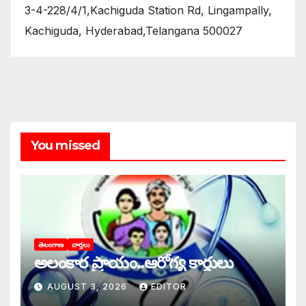
3-4-228/4/1,Kachiguda Station Rd, Lingampally,
Kachiguda, Hyderabad,Telangana 500027
You missed
తెలంగాణ
వార్తలు
అలంకార ప్రాయం..ఆరోగ్య కార్డులు
AUGUST 3, 2026
EDITOR