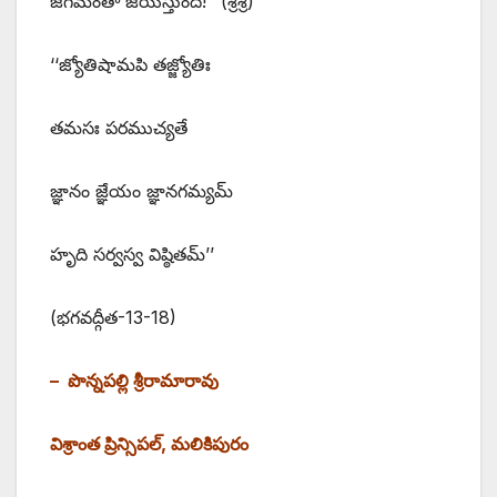
జగమంతా జయిస్తుంది!’’ (శ్రీశ్రీ)
‘‘జ్యోతిషామపి తజ్జ్యోతిః
తమసః పరముచ్యతే
జ్ఞానం జ్ఞేయం జ్ఞానగమ్యమ్‌
‌హృది సర్వస్వ విష్ఠితమ్‌’’
(‌భగవద్గీత-13-18)
– పొన్నపల్లి శ్రీరామారావు
విశ్రాంత ప్రిన్సిపల్‌, ‌మలికిపురం