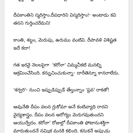
దీపకాంతిని స్మరిస్తాం.దీపధారిని విస్మరిస్తాం!- అంటాడు కవి
తనని గుర్తించరేమని!
కాంతి, శబ్దం, మెరుపు, ఉరుము వంటివి. దీపావళి విశిష్టత
ఇదే కదా!
గత ఇరవై నెలలపైగా ‘కరోనా’ చిమ్మచీకటి మనల్ని
ఆక్రమించేసింది. కన్నుచించుకున్నా- దారీతెన్నూ కానరాలేదు.
‘శర్వరి’- నుంచి ఇప్పుడిప్పుడే తేల్తున్నాం ‘ప్లవ’ రాకతో!
ఆవునేతి దీపం వలన గ్లుకోమా అనే కంటివ్యాధి రాదని
వైద్యశాస్త్రం. దీపం వలన ఆరోగ్యం మెరుగవుతుందని
ఆయుర్వేదం. కరోనా’ రోజుల్లో దీపకాంతి ఫోటానుశక్తిగా
మారుతుందనే నమ్మిక మనకి కల్గింది. కనుకనే అప్పుడు