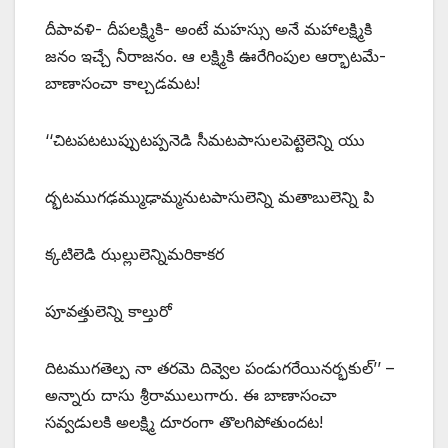
దీపావళి- దీపలక్ష్మికి- అంటే మహస్సు అనే మహాలక్ష్మికి
జనం ఇచ్చే నీరాజనం. ఆ లక్ష్మికి ఊరేగింపుల ఆర్భాటమే-
బాణాసంచా కాల్చడమట!
‘‘చిటపటటుప్పుటప్పనెడి సీమటపాసులపెట్టెలెన్ని యు
ద్భటముగఢమ్ముఢామ్మనుటపాసులెన్ని మతాబులెన్ని పి
క్కటిలెడి ఝల్లులెన్నిమరికాకర
పూవత్తులెన్ని కాల్తురో
దిటముగతెల్ప నా తరమె దివ్వెల పండుగరేయినర్భకుల్‌’’ –
అన్నారు దాసు శ్రీరాములుగారు. ఈ బాణాసంచా
సవ్వడులకి అలక్ష్మి దూరంగా తొలగిపోతుందట!