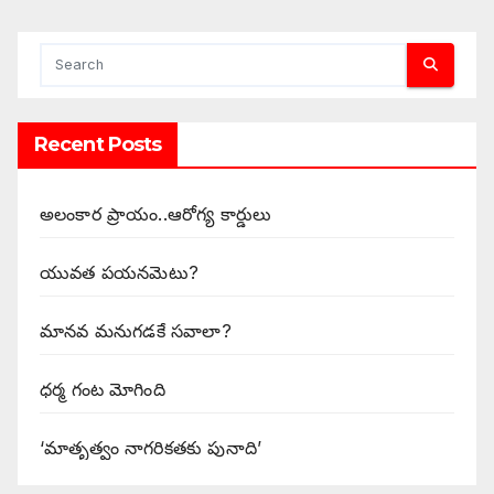
Recent Posts
అలంకార ప్రాయం..ఆరోగ్య కార్డులు
యువత పయనమెటు?
మానవ మనుగడకే సవాలా?
ధర్మ గంట మోగింది
‘మాతృత్వం నాగరికతకు పునాది’