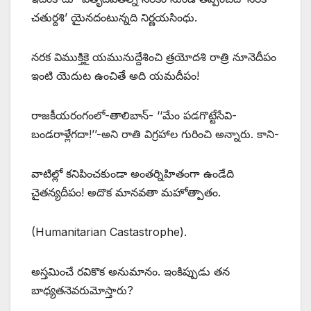
చతుర్దశి’ యైనదంటున్నది నిర్ణయసింధు.
నరక విముక్తికై యమునుద్దేశించి త్రయోదశి రాత్రి నూనెదీపం
ఇంటి యెదుట ఉంచితే అది యమదీపం!
రాజకీయరంగంలో-తాలిబాన్‌- ‘‘‌మేం పడగొట్టేసేవి-
బండరాళ్లేగదా!’’-అని రాతి విగ్రహాల గురించి అన్నారు. కాని-
వాటిల్లో కనిపించకుండా అంతర్నిహితంగా ఉండేది
చైతన్యదీపం! అదొక మానవతా మహోత్పాతం.
(Humanitarian Castastrophe).
అస్తమించే రవికొక అనుమానం. ఇంకిప్పుడు తన
బాధ్యతనెవరుమోస్తారు?