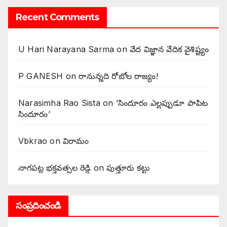
Recent Comments
U Hari Narayana Sarma
on
వేద విజ్ఞాన వేదిక వైశిష్ట్యం
P GANESH
on
‌రానున్నది రోబోల రాజ్యం!
Narasimha Rao Sista
on
‘సిందూరం ఎల్లప్పుడూ పాపిట
సిందూరం’
Vbkrao
on
విరామం
నాగపట్ల భక్తవత్సల రెడ్డి
on
పుత్తూరు కట్టు
సంప్రదించండి