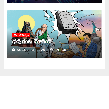
కథ
సాహిత్యం
ధర్మ గంట మోగింది
AUGUST 3, 2026
EDITOR
జాగృతి గురించి
సంప్రదించండి