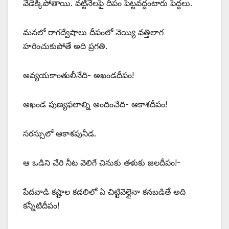
వేడెక్కిపోతాయి. వట్టినేలపై దీపం పెట్టవద్దంటారు పెద్దలు.
మనలో రాగద్వేషాలు దీపంలో నెయ్యి వత్తిలాగ
హరించుకుపోతే అది ప్రగతి.
అవ్యయకాంతులీనేది- అఖండదీపం!
అఖండ పుణ్యఫలాల్ని అందించేది- ఆకాశదీపం!
సరస్సులో ఆకాశపునీడ.
ఆ ఒడిని చేరి నీట వెలిగే చినుకు తళుకు జలదీపం!-
పేదవాడి కష్టాల కడలిలో ఏ చిట్టివెల్గైనా కనబడితే అది
కన్నీటిదీపం!