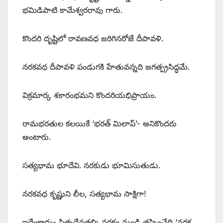
భమిడిపాటి కామేశ్వరరావు గారు.
కొందరి దృష్టిలో రావణవధ జరిగినరోజే దీపావళి.
నరకవధ దీపావళి పండుగకి హేతువన్నది జగత్ప్రసిద్ధమే.
విక్రమార్క శకారంభమని కొందరియభిప్రాయం.
రామభరతుల కలయికే ‘భరత్‌ ‌మిలాప్‌’- అనికొందరు
అంటారు.
సత్యభామ భూదేవి. నరకుడు భూమిసుతుడు.
నరకవధ కృష్ణుని లీల, సత్యభామ సాక్షిగా!
ఇదేంకాదు- పితృదేవతల్ని నరకం నుండి తప్పించేది ‘నరక