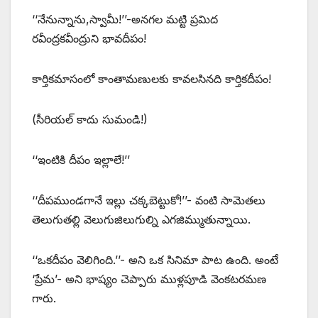
‘‘నేనున్నాను,స్వామీ!’’-అనగల మట్టి ప్రమిద
రవీంద్రకవీంద్రుని భావదీపం!
కార్తికమాసంలో కాంతామణులకు కావలసినది కార్తికదీపం!
(సీరియల్‌ ‌కాదు సుమండి!)
‘‘ఇంటికి దీపం ఇల్లాలే!’’
‘‘దీపముండగానే ఇల్లు చక్కబెట్టుకో!’’- వంటి సామెతలు
తెలుగుతల్లి వెలుగుజిలుగుల్ని ఎగజిమ్ముతున్నాయి.
‘‘ఒకదీపం వెలిగింది.’’- అని ఒక సినిమా పాట ఉంది. అంటే
‘ప్రేమ’- అని భాష్యం చెప్పారు ముళ్లపూడి వెంకటరమణ
గారు.