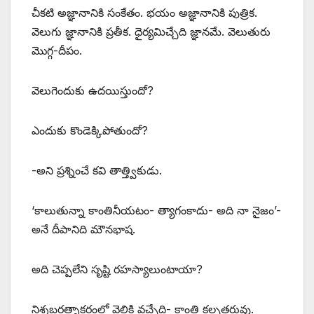
‌చీకటి అజ్ఞానానికి సంకేతం. భయం అజ్ఞానానికి పుత్రిక.
వెలుగు జ్ఞానానికి ప్రతీక. ధైర్యమిచ్చేది జ్ఞానమే. వెలుతురు
మొగ్గ-దీపం.
వెలుగెందుకు ఉదయిస్తుందో?
ఎందుకు కొండెక్కిపోతుందో?
-అని ప్రశ్నించే కవి తాత్త్వికుడు.
‘కాలుతున్నా కాంతినీయటం- త్యాగంకాదు- అది నా నైజం’-
అనే దీపానిది మౌనభాష.
అది చెప్పలేని సృష్టి రహస్యాలుంటాయా?
నిశ్శబ్దరత్నాకరంలో వెలికి వచ్చేది- కాంతి కల్పతరువు.