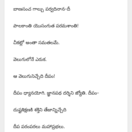
బాణసంచ గాల్చు పర్వదినాన-దీ
పాలకాంతి యొసంగుత పరమశాంతి!
చీకట్లో అంతా సమతలమే.
వెలుగులోనే ఎరుక.
ఆ వెలుగునిచ్చేది దీపం!
దీపం ధ్యానయోగి. జ్ఞానపథ దర్శిని జ్యోతి. దీపం-
దుష్టశిక్షణకి శక్తిని తేజాన్నిచ్చేది
దీప పరంపరలు మహాప్రభలు.