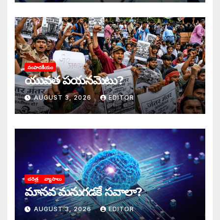
సంపాదకీయం
యువత పయనమెటు?
AUGUST 3, 2026
EDITOR
చరిత్ర
వ్యాసాలు
మానవ మనుగడకే సవాలా?
AUGUST 3, 2026
EDITOR