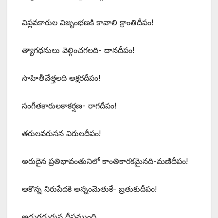
విప్లవకారుల విజృంభణకి కావాలి క్రాంతిదీపం!
త్యాగధనులు వెల్గించగలది- దానదీపం!
సాహితీవేత్తలది అక్షరదీపం!
సంగీతకారులకాకర్షణ- రాగదీపం!
తరులవరుసన విరులదీపం!
అరుదైన ప్రతిభావంతునిలో కాంతికారకమైనది-మణిదీపం!
ఆకొన్న నిరుపేదకి అన్నంమెతుకే- బ్రతుకుదీపం!
అడుగడుగున దీపముంది….