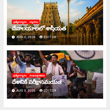
ప్రత్యేక వ్యాసం
వ్యాసాలు
దేవాలయాలలో శాస్త్రీయత
AUG 3, 2026
EDITOR
ప్రత్యేక వ్యాసం
ముఖపత్ర కథనం
దేశానికి పరీక్షాసమయం!
AUG 3, 2026
EDITOR