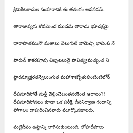
క్రిమికీటకాదుల సంహారానికి ఈ తతంగం అవసరమే.
తారాజువ్వగు కోపమెంచ ముదమే తారాడు భూచక్రమై
ధారాపాతమునౌ మతాబు వెలుగుల్‌ ‌తామెచ్చి భావింప నే
పారున్‌ ‌కాకరపూవు చిట్పటలునై పావిత్య్రమత్యంత ని
ష్ఠారమ్యాక్షరతన్వెలుంగుత మహాశాజ్యోతులింటింటిలోన్‌
‌దీపమారిపోతే మళ్లీ వెల్గించేటంతవరకెంత ఆరాటం?!
దీపమారిపోవటం కూడా ఒక పరీక్షే. దీపనిర్వాణ గంధాన్ని
పోగాలం దాపురించినవారు మూర్కొనజాలరు.
మట్టిదీపం ఉష్ణాన్ని లాగేసుకుంటుంది. లోహదీపాలు