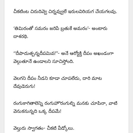
చీకటింట చిరుదివ్వె చిర్నవ్వులే ఇరులవిరియగ చేయగలవు.
‘తిమిరంతో సమరం జరిపే బ్రతుకే అమరం’- అంటారు
దాశరథి.
‘‘దీపాదుత్పన్నదీపమివ!’’- అనే ఆర్యోక్తి దీపం అఖండంగా
వెల్గుతూనే ఉండాలని సూచిస్తోంది.
వెలగని దీపం నీడని కూడా చూపలేదు, దారి మాట
దేవుడెరుగు!
రంగుకాగితాలెన్ని రంగుహొరంగుల్ని మనకు చూపినా, వాటి
వెనుకనున్నది ఒక్క దీపమే!
వెల్తురు స్వాగతం- చీకటి వీడ్కోలు.