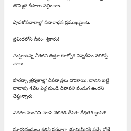
తొమ్మిది దీపాలు వెల్గించాం.
షోడశోపచారాల్లో దీపారాధన ప్రముఖమైంది.
ప్రమిదలోని దీపం- శ్రీకారం!
చుట్టూఉన్న చీకటిని తిడ్తూ కూర్చోక చిన్నదీపం వెలిగిస్తే
చాలు.
హరప్పా త్రవ్వకాల్లో దీపపాత్రలు దొరికాయి. దానిని బట్టి
దాదాపు 4వేల ఏళ్ల నుండి దీపావళి పండుగ ఉందని
చెప్తున్నారు.
ఎదగల మంచిని చూపి వెలిగెడి దీపిక- దీధితికి జ్ఞాపిక!
సూర్యచంద్రులు కలిసి సరదాగా భూమిమీదకి వచ్చే రోజే