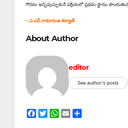
గౌరవం ఇచ్చిపుచ్చుకునే పక్రియలో ప్రథమ స్థానం పొందుత
– ఎ.ఎన్‌.‌రామానుజ కల్యాణ్‌
About Author
editor
See author's posts
F
T
W
E
S
a
w
h
m
h