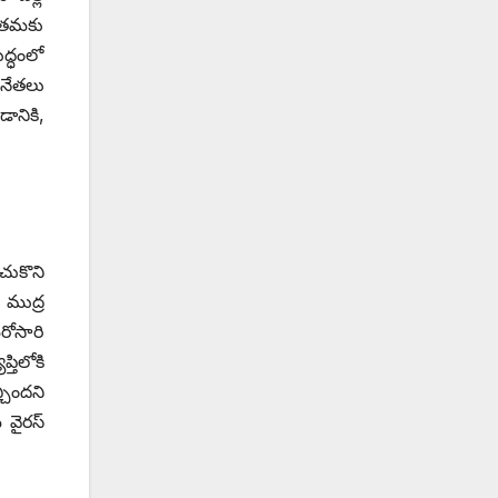
ో తమకు
్ధంలో
 నేతలు
ానికి,
చుకొని
 ముద్ర
రోసారి
తిలోకి
చిందని
వైరస్‌