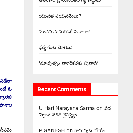
అలంకార ప్రాయం..ఆరోగ్య కార్డులు
యువత పయనమెటు?
మానవ మనుగడకే సవాలా?
ధర్మ గంట మోగింది
‘మాతృత్వం నాగరికతకు పునాది’
ిపడేలా
ంటే ఓ
Recent Comments
్కారం)
టపాశాల
U Hari Narayana Sarma
on
వేద
విజ్ఞాన వేదిక వైశిష్ట్యం
 దీపమే
P GANESH
on
‌రానున్నది రోబోల