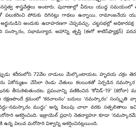
తత్వ శాస్త్రవేత్తలు అంటారు. పురాణాల్లో వీరులు యుద్ధ సమయంల
ో పలుకరించి పోరుకు దిగినట్లు గాథలు ఉన్నాయి. రామాంజనేయ యుద
్జునుడిని అందుకు ఉదాహరణగా చెప్పవచ్చు. చట్టసభల్లో అధికారపక్ష
్కారం, సభామర్యాద. అహాన్ని తృప్తి (ఈగో శాటిస్‌ఫ్యాక్షన్‌) ‌పరచడ
చినప్పుడు శరీరంలోని 72వేల నాడులు మేల్కొంటాయట. హృదయ చక్రం తెర
్తును ఏకోన్ముఖం చేసేలా రెండు చేతులు కలయికతో ఏర్పడిన నమస్కార
కు తీసుకెళుతుందట. ప్రపంచాన్ని వణికించిన ‘కోవిడ్‌-19’ (‌కరోనా) మ
చి రక్షణపొందే క్రమంలో ‘కరచాలనం’ బదులు ‘నమస్కారం’ సంస్కృతి వ్యాప్
లనం వద్దు-నమస్కారం ముద్దు’ అన్న పిలుపు చాలా వరకు సత్ఫలితాలు ఇచ్
రి ఆకర్షించింది. ఇజ్రాయెల్‌ ‌ప్రధాని నెతన్యాహూ కూడా ‘నమస్కారమే 
 ఉన్న విలువ మరోసారి విశ్వాన్ని అకర్షించినట్లయింది.