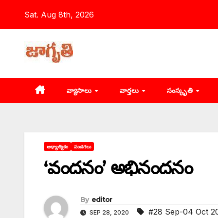
Skip
Sat. Aug 8th, 2026
to
content
వ్యాసాలు
వార్తలు
సంస్కృతి
ఆధ్యాత్మికం
పండగలు
‘‌వందనం’ అభినందనం
By
editor
#28 Sep-04 Oct 2
SEP 28, 2020