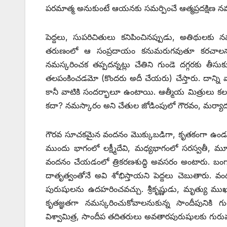
పరమాత్మ అనుకుంటే ఆయనకు సమర్పించే ఆత్మప్రదక్షిణ న
పెద్దలు, సుపరిచితులు కనిపించినప్పుడు, అతిథులకు న
తరుణంలో ఆ సంప్రదాయం కనుమరుగవుతూ కరచాలనం,
నమస్కరించక తప్పదన్నట్లు చేతిని గుండె దగ్గరకు తీ
తలపంకించడమో (కొందరు అదీ చేయరు) చేస్తారు. దాన్ని 
కానీ వాటికి సందర్భాలూ ఉంటాయి. ఆత్మీయ మిత్రులు కలస
కదా? నమస్కారం అని చేతుల జోడింపులో గౌరవం, మర్యాద, 
గౌరవ సూచకమైన వందనం మొక్కుబడిగా, కృతకంగా ఉండకూడదు.
ముందు భాగంలో లక్ష్మీదేవి, మధ్యభాగంలో సరస్వతీ, మూ
వందనం చేయడంలో త్రికరణశుద్ధి అవసరం అంటారు. బంగ
దాతృత్వంతోనే అవి శోభిస్తాయని పెద్దలు చెబుతారు. 
పురుషులను ఉదహరించవచ్చు. శ్రీకృష్ణుడు, మృత్యు ముఖం
కృతజ్ఞతగా నమస్కరించుకోవాలనుకున్న సాందీపునికి గురుస
విశ్వామిత్ర, సాందీప తదితరులు అవతారపురుషులకు గుర