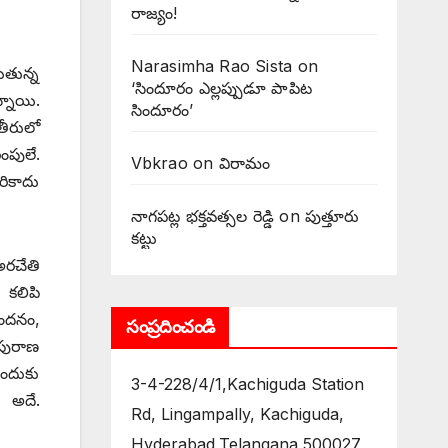
రాజ్యం!
Narasimha Rao Sista
on
ుతున్న
‘సిందూరం ఎల్లప్పుడూ పాపిట
నాయి.
సిందూరం’
తీరులో
ంపులే.
Vbkrao
on
విరామం
రికాదు
నాగపట్ల భక్తవత్సల రెడ్డి
on
పుత్తూరు
కట్టు
అరచేతి
 కలిపి
వందనం,
సంప్రదించండి
 పురాణ
అందుకు
3-4-228/4/1,Kachiguda Station
ి అదే.
Rd, Lingampally, Kachiguda,
Hyderabad,Telangana 500027