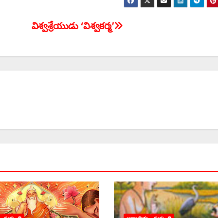
‌విశ్వశ్రేయుడు ‘విశ్వకర్మ’
సంస్కృతి
ఆధ్యాత్మికం
సంస్కృతి