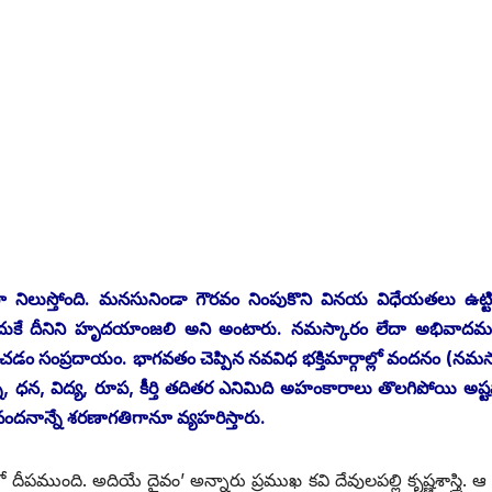
 నిలుస్తోంది. మనసునిండా గౌరవం నింపుకొని వినయ విధేయతలు ఉట్ట
అందుకే దీనిని హృదయాంజలి అని అంటారు. నమస్కారం లేదా అభివాదమ
ంచడం సంప్రదాయం. భాగవతం చెప్పిన నవవిధ భక్తిమార్గాల్లో వందనం (నమస
్న, ధన, విద్య, రూప, కీర్తి తదితర ఎనిమిది అహంకారాలు తొలగిపోయి అష్
ందనాన్నే శరణాగతిగానూ వ్యహరిస్తారు.
పముంది. అదియే దైవం’ అన్నారు ప్రముఖ కవి దేవులపల్లి కృష్ణశాస్త్రి. ఆ