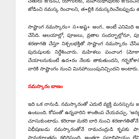
చేతులు జోడించి, యోగులకు, మహానుభావులకు జోడించిన చేతు
జోడించి నమస్క రించాలని, త•ల్లికి నమస్కరించేటప్పుడు 
సాష్టాంగ నమస్కారం= స+అష్ట+ అంగ.. అంటే ఎనిమిది అంగా
చేసేది. ఆలయాల్లో, పూజలు, వ్రతాల సందర్భాల్లోన
శరణాగతి చేస్తూ నిశ్చలభక్తితో సాష్టాంగ నమస్కారం చేసేవ
పురుషులకు నిర్దేశించారు. మహిళలు పంచాంగ (మోకా
చేయాలనుకుంటే ఉద•రం నేలకు తాకుతుందని, గర్భకోశానికి 
వారికి సాష్టాంగం నుంచి మినహాయింపునిచ్చిందని అంటారు.
నమస్కారం బాణం
ఇది ఒక నానుడి. నమస్కారంతో ఎదుటి వ్యక్తి మనస్సును జయి
ఉంటుంది. కోపంతో ఉన్నవారిని శాంతింప చేయవచ్చు. ‘అన్య
చూసుకుంటాడు. కరిరాజు మకరి బారి నుంచి శరణాగతితోనే
విభీషణుడు నమస్కారంతోనే రామచంద్రుడి కృపకు ప
సానుకూలతను కలిగిస్తుంది. అంతగా సదాభిప్రాయం ల