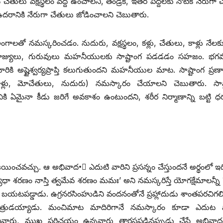
లు వక్షస్థలం వద్ద ఉంచాలని, తండ్రికి, ఇతర పెద్దలకు నోటికి నేరుగా 
ఉదరానికి నేరుగా చేతులు జోడించాలని చెబుతారు.
లతో నమస్కరించడం. నుదురు, వక్షస్థలం, కళ్లు, చేతులు, కాళ్లు నేలకు
ూ, పూజ్యులు, గురువులు మహనీయులకు సాష్టాంగ పడడడం సహజం. భగవ
ారికి అష్టైశ్వర్యప్రాప్తి కలుగుతుందని మహనీయుల మాట. సాష్టాంగ ప్రణా
ళ్లు, మోచేతులు, నుదురు) నమస్కారం చేయాలని చెబుతారు. సాష్
ఏమైనా కీడు జరిగే అవకాశం ఉంటుందని, శరీర నిర్మాణాన్ని బట్టి ధర్మశా
ంచవచ్చు. ఆ అభివాద•ం ఎదుటి వారిని ప్రసన్నం చేస్తుందనే అర్థంలో ఇది 
ధా శరణం నాస్తి త్వమేవ శరణం మమః’ అని నమస్కరిస్తే యోగక్షేమాలన్నీ 
 బయటపడ్డాడు. ఉగ్రనరసింహుడిని వందనంతోనే ప్రహ్లాదుడు శాంతపరచిగల
ాత్రుడయ్యాడు. మంచిమాట మాదిరిగానే నమస్కారం కూడా ఎదుట వ
ేనివారు, ముఖ పరిచయం ఉన్నవారు తారసపడినప్పుడు చేసే అభివాదం