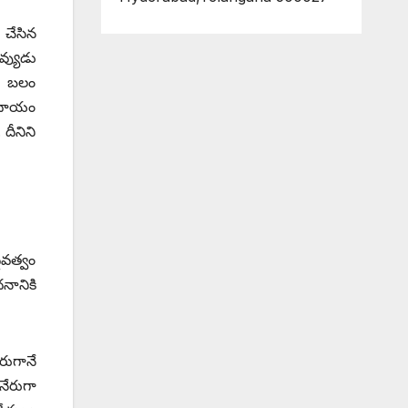
 చేసిన
వ్యుడు
), బలం
్రదాయం
దీనిని
ైవత్వం
నానికి
రుగానే
నేరుగా