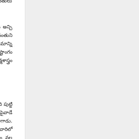
చేతులు
 అన్చి
ంతుని
మాన్ని
టాంగం
స్త్రం
పుట్టి
పైవాడే
ిగాడు.
ారిలో
 వల్ల