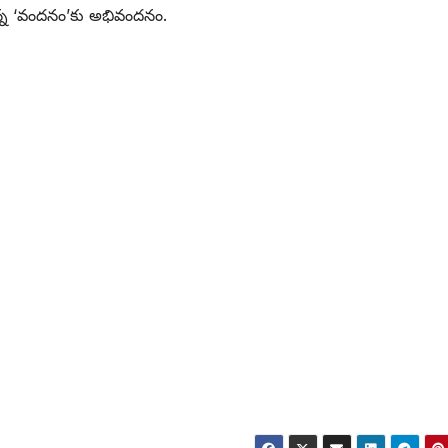
ున్న ‘వందనం’కు అభివందనం.