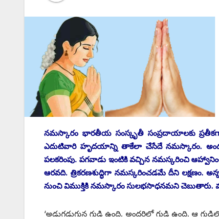
నమస్కారం భారతీయ సంస్కృతీ సంప్రదాయాలకు ప్రతీకగా
ఎదుటివారి హృదయాన్ని తాకేలా చేసేదే నమస్కారం. 
పలకరింపు. పగవాడు ఇంటికి వచ్చిన నమస్కరించి ఆహ్వాని
ఆరవది. త్రికరణశుద్ధిగా నమస్కరించడమే దీని లక్షణం. అన
నుంచి విముక్తికి నమస్కారం సులభసాధనమని చెబుతారు. వ
‘అడుగడుగున గుడి ఉంది. అందరిలో గుడి ఉంది. ఆ గుడిలో దీ