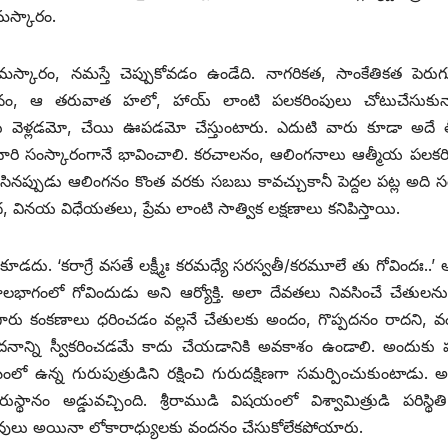
మస్కారం.
మస్కారం, నమస్తే చెప్పుకోవడం ఉండేది. నాగరికత, సాంకేతికత పెరుగ
 ఆ తరువాత హలో, హాయ్‌ ‌లాంటి పలకరింపులు చోటుచేసుకున్
సుకు వెళ్లడమో, చేయి ఊపడమో చేస్తుంటారు. ఎదుటి వారు కూడా అదే 
వారి సంస్కారంగానే భావించాలి. కరచాలనం, ఆలింగనాలు ఆత్మీయ పలకరి
ినప్పుడు ఆలింగనం కొంత వరకు సబబు కావచ్చుకానీ పెద్దల పట్ల అది స
వినయ విధేయతలు, ప్రేమ లాంటి సాత్విక లక్షణాలు కనిపిస్తాయి.
 ‘కరాగ్రే వసతే లక్ష్మీః కరమధ్యే సరస్వతీ/కరమూలే తు గోవిందః..’ 
లభాగంలో గోవిందుడు అని ఆర్యోక్తి. అలా దేవతలు నివసించే చేతులను
ారు కంకణాలు ధరించడం వల్లనే చేతులకు అందం, గొప్పదనం రాదని, 
వందనాన్ని స్వీకరించడమే కాదు చేయడానికి అవకాశం ఉండాలి. అందుకు
లో ఉన్న గురుపుత్రుడిని రక్షించి గురుదక్షిణగా సమర్పించుకుంటాడు. 
్థానం అడ్డువచ్చింది. శ్రీరాముడి విషయంలో విశ్వామిత్రుడి పరిస్థిత
ువులు అయినా లోకారాధ్యులకు వందనం చేసుకోలేకపోయారు.