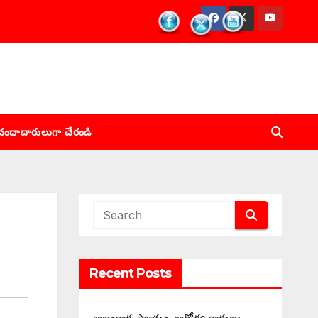
చందాదారులుగా చేరండి
Recent Posts