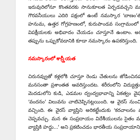
ఇరువురిలోనూ కొంతవరకు సానుకూలత ఏర్పడవచ్చని మనస్
గౌరవనీయులు ఎదిరి పక్షంలో ఉంటే నమస్కార ‘బాణం’త
హనుమ, ఉత్తర గోగ్రహణంలో, కురుపాండవ సంగ్రామంలో అర
విపక్షీయలకు అభివాదం చేయడం చూస్తూనే ఉంటాం. అది సంస
తప్పును ఒప్పుకోవడానికి కూడా నమస్కారం ఉపకరిస్తుంది.
నమస్కారంలో శాస్ర్తీయత
చిరునవ్వుతో కళ్లలోకి చూస్తూ రెండు చేతులను జోడిం
మనసంతా ప్రశాంతత ఆవరిస్తుందట. శరీరంలోని విద్యుత
మెదడులోని కుడి, ఎడమల ద్వంద్వభావాన్ని ఏకత్వం వైపున
‘వందనం’ విలువను చాటిచెప్పినట్లయింది. ఆ వైరస్‌ ‌నుం
వచ్చింది. ఈ వైరస్‌ ‌వ్యాప్తిని అరికట్టేందుకు ‘కరచా
చెప్పవచ్చు. మన ఈ సంప్రదాయం విదేశీయులను సైతం మరోసా
‌వ్యాప్తికి హద్దు…’ అని ప్రకటించడం భారతీయ సంప్రదాయానికి