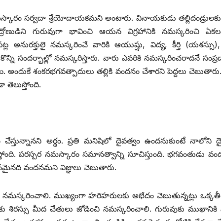
సే నమస్కారం సర్వదా శ్రేయోదాయకమని అంటారు. వినాయకుడు తల్లిదండ్రులకు
ద్రోణుడిని గురువుగా భావించి ఆయన విగ్రహానికి నమస్కరించి ఏకల
ట్ల అనురక్తులై నమస్కరించే వారికి ఆయుష్షు, విద్య, కీర్తి (యశస్సు
ొన్ని సందర్భాల్లో నమస్కరిస్తారు. వారు ఎవరికి నమస్కరించరాదనే సంప
ందుకే శంకరభగవత్పాదులు తల్లికి వందనం చేశారని పెద్దలు చెబుతారు. 
తెలుస్తోంది.
ేస్తున్నానని అర్థం. ప్రతి మనిషిలో దైవత్వం ఉందనుకుంటే నాలోని ద
ిస్తోంది. పరస్పర నమస్కారం సమానత్వాన్ని సూచిస్తుంది. భగవంతుడు వంద
నది వందనమని విజ్ఞులు చెబుతారు.
ి నమస్కరించాలి. ముఖ్యంగా హరిహరులకు అభేదం చెబుతున్నట్లు ఒక్కతీ
కు శిరస్సు మీద చేతులు జోడించి నమస్కరించాలి. గురువుకు ముఖానికి 