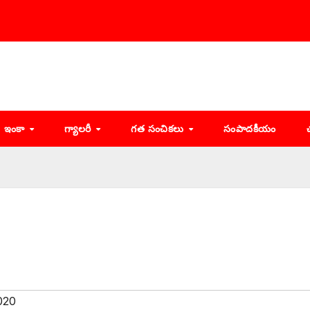
ఇంకా
గ్యాలరీ
గత సంచికలు
సంపాదకీయం
020