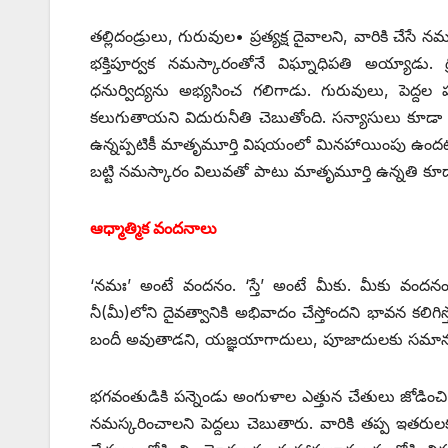
తల్లిదండ్రులు, గురువుల• ప్రత్యక్ష దైవాలని, వారికి చే
భక్తిపూర్వక నమస్కారంతోనే విఘ్నాధిపతి అయ్యాడు. 
ధనుర్విద్యను అభ్యసించ గలిగాడు. గురువులు, పెద్దల ప
కలుగుతాయని విదురునీతి చెబుతోంది. సన్యాసులు కూడా క
ఉన్నప్పటికీ మాతృమూర్తి విషయంలో మినహాయింపు ఉందట. అ
బట్టి నమస్కారం విలువతో పాటు మాతృమూర్తి ఉన్నతి కూడా 
ఆధ్మాత్మిక వందనాలు
‘నమః’ అంటే వందనం. ‘స్తే’ అంటే మీకు. మీకు వందనం చ
నీ(మీ)లోని దైవత్వానికి అభివాదం చేస్తోందని భావన కలిగ
బందీ అవుతాడని, యజ్ఞయాగాదులు, పూజాదులకు సమానమై
భగవంతుడికి పన్నెండు అంగుళాల ఎత్తున చేతులు జోడించ
నమస్కరించాలని పెద్దలు చెబుతారు. వారికి తప్ప ఇతరుల