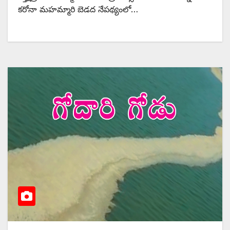
కరోనా మహమ్మారి బెడద నేపథ్యంలో…