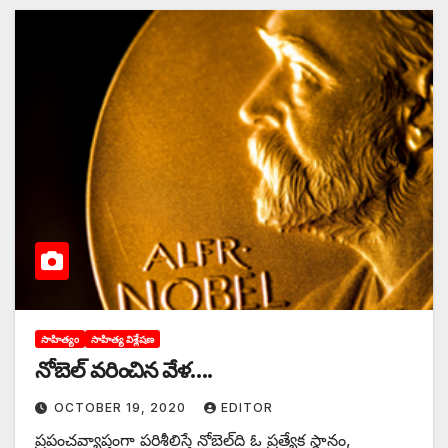
సాహిత్యం
సాహిత్య విశ్లేషణ
నోబెల్‌ ‌వరించిన వేళ….
OCTOBER 19, 2020
EDITOR
ప్రపంచవ్యాప్తంగా పరిశీలిస్తే నోబెల్‌ది ఓ ప్రత్యేక స్థానం,