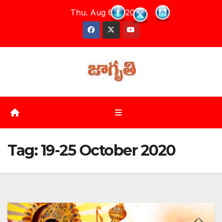
Skip
Thu. Aug 6th, 2026
to
content
Tag:
19-25 October 2020