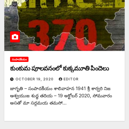
సంపాదకీయం
‌కుంకుమ పూలవనంలో కుక్కమూతి పిందెలు
OCTOBER 19, 2020
EDITOR
జాగృతి – సంపాదకీయం శాలివాహన 1941 శ్రీ శార్వరి నిజ
ఆశ్వయుజ శుద్ధ తదియ – 19 అక్టోబర్‌ 2020, ‌సోమవారం
అసతో మా సద్గమయ తమసో…