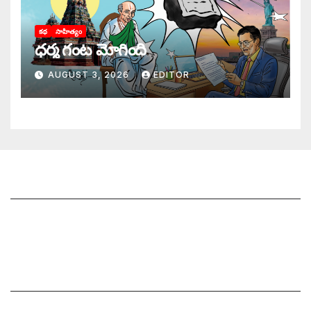
కథ
సాహిత్యం
ధర్మ గంట మోగింది
AUGUST 3, 2026
EDITOR
జాగృతి గురించి
సంప్రదించండి
మీ ఆర్టికల్ ని పంపించండి