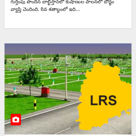
గుర్తింపు పొందిన బాల్టిస్తాన్‌లో కుషాణుల పాలనలో బౌద్ధం
వ్యాప్తి చెందింది. 8వ శతాబ్దంలో ఇది…