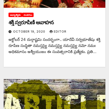
ఆధ్యాత్మికం
పండగలు
శక్తి స్వరూపిణి ఆవాహన
OCTOBER 19, 2020
EDITOR
అక్టోబర్‌ 24 ‌దుర్గాష్టమి సందర్భంగా.. యాదేవీ సర్వభూతేషు శక్తి
రూపేణ సంస్థితా నమస్తస్యై నమస్తస్యై నమస్తస్యై నమో నమః
అధికమాసం అశ్వీయుజం ఈ సంవత్సరానికి ప్రత్యేకం. ప్రతి…