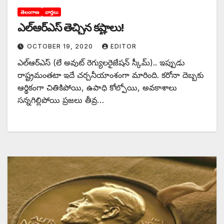
తెలంగాణ
వార్తలు
ఎల్‌ఆర్‌ఎస్‌ ‌తెచ్చిన కష్టాలు!
OCTOBER 19, 2020
EDITOR
ఎల్‌ఆర్‌ఎస్‌ (‌లే అవుట్‌ ‌రెగ్యులరైజేషన్‌ ‌స్కీమ్‌).. ఇప్పుడు
రాష్ట్రమంతటా ఇదే చర్చనీయాంశంగా మారింది. కరోనా దెబ్బకు
ఆర్థికంగా చితికిపోయి, ఉపాధి కోల్పోయి, అవకాశాలు
సన్నగిల్లిపోయి ప్రజలు తీవ్ర…