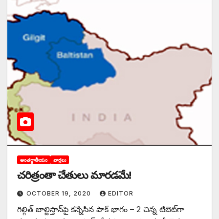
అంతర్జాతీయం
వార్తలు
చరిత్రంతా చేతులు మారడమే!
OCTOBER 19, 2020
EDITOR
గిల్గిత్‌ ‌బాల్టిస్తాన్‌పై ‌కన్నేసిన పాక్‌ భాగం – 2 చిన్న టిబెట్‌గా