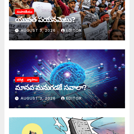
సంపాదకీయం
యువత పయనమెటు?
AUGUST 3, 2026
EDITOR
చరిత్ర
వ్యాసాలు
మానవ మనుగడకే సవాలా?
AUGUST 3, 2026
EDITOR