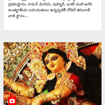
ప్రథమస్థానం. రామన్‌ ‌మెగసెసె, పులిట్జర్‌, ‌బుకర్‌ ‌వంటి అనేక
అంతర్జాతీయ బహుమతులు ఉన్నప్పటికీ నోబెల్‌ ‌తరువాతే
వాటి స్థానం.…