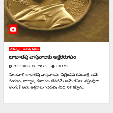
సాహిత్యం
సాహిత్య విశ్లేషణ
బాధాతప్త వాస్తవాలకు అక్షరరూపం
OCTOBER 19, 2020
EDITOR
మానవాళి బాధాతప్త వాస్తవాలను చిత్రించిన కవయిత్రి ఆమె.
మరణం, బాల్యం, కుటుంబ జీవనమే ఆమె కవితా వస్తువులు.
అందుకే ఆమె అక్షరాలు ‘చెరువు మీద నిశి కప్పిన…