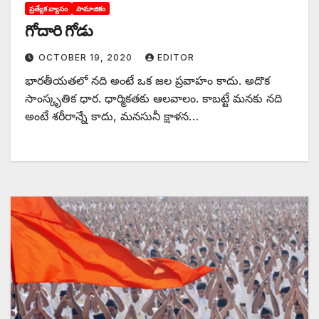
ప్రత్యేక వ్యాసం
సామాజికం
గోదారి గోడు
OCTOBER 19, 2020
EDITOR
భారతీయతలో నది అంటే ఒక జల ప్రవాహం కాదు. అదొక
సాంస్కృతిక ధార. ధార్మికతకు ఆలవాలం. కాబట్టే మనకు నది
అంటే శరీరాన్నే కాదు, మనసునీ క్షాళన…