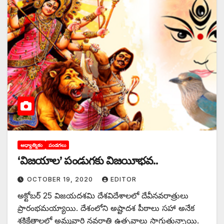
ఆధ్యాత్మికం
పండగలు
‘‌విజయాల’ పండుగకు విజయీభవ..
OCTOBER 19, 2020
EDITOR
అక్టోబర్‌ 25 ‌విజయదశమి దేశవిదేశాలలో దేవీనవరాత్రులు
ప్రారంభమయ్యాయి. దేశంలోని అష్టాదశ పీఠాలు సహా అనేక
శక్తిక్షేత్రాలలో అమ్మవారి నవరాత్రి ఉత్సవాలు సాగుతున్నాయి.