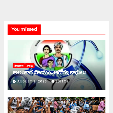
You missed
తెలంగాణ
వార్తలు
అలంకార ప్రాయం..ఆరోగ్య కార్డులు
AUGUST 3, 2026
EDITOR