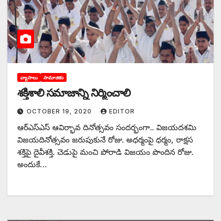
వ్యాసాలు
సామాజికం
శక్తిశాలి సమాజాన్ని నిర్మించాలి
OCTOBER 19, 2020
EDITOR
ఆర్‌ఎస్‌ఎస్‌ ఆవిర్భావ దినోత్సవం సందర్భంగా.. విజయదశమి
విజయదినోత్సవం జరుపుకునే రోజు. అధర్మంపై ధర్మం, రాక్షస
శక్తిపై దైవీశక్తి. చెడుపై మంచి పోరాడి విజయం పొందిన రోజు.
అందుకే…