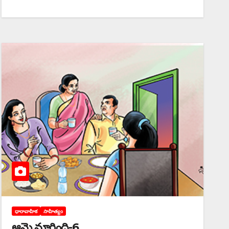
ధారావాహిక
సాహిత్యం
ఆమె మారింది-6