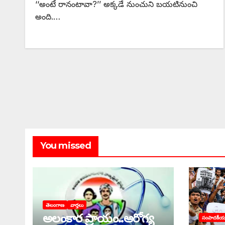
‘‘అంటే రానంటావా?’’ అక్కడే నుంచుని బయటినుంచి
అంది.…
You missed
తెలంగాణ
వార్తలు
అలంకార ప్రాయం..ఆరోగ్య
సంపాదకీ