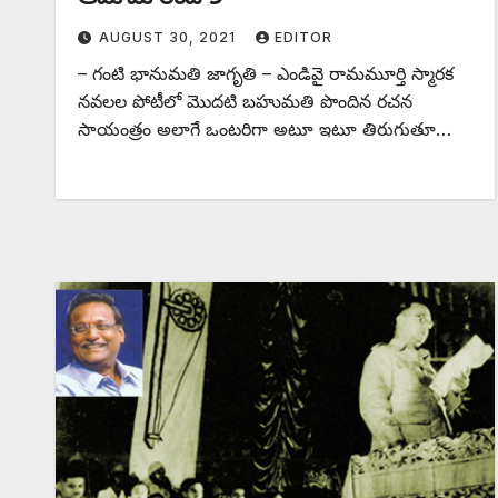
AUGUST 30, 2021
EDITOR
– గంటి భానుమతి జాగృతి – ఎండివై రామమూర్తి స్మారక
నవలల పోటీలో మొదటి బహుమతి పొందిన రచన
సాయంత్రం అలాగే ఒంటరిగా అటూ ఇటూ తిరుగుతూ…