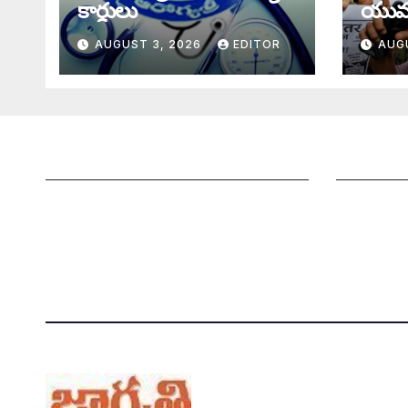
కార్డులు
యువ
AUGUST 3, 2026
EDITOR
AUG
జాగృతి గురించి
మీ ఆర్టికల్ 
సంప్రదించండి
మాతో ప్రకట