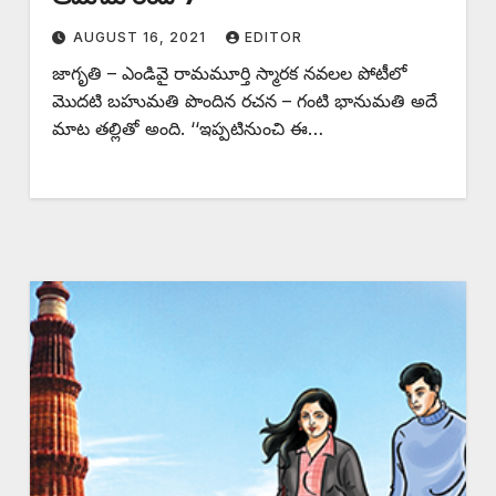
AUGUST 16, 2021
EDITOR
జాగృతి – ఎండివై రామమూర్తి స్మారక నవలల పోటీలో
మొదటి బహుమతి పొందిన రచన – గంటి భానుమతి అదే
మాట తల్లితో అంది. ‘‘ఇప్పటినుంచి ఈ…