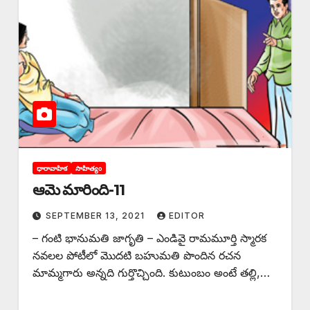
ధారావాహిక
సాహిత్యం
ఆమె మారింది-11
SEPTEMBER 13, 2021
EDITOR
– గంటి భానుమతి జాగృతి – ఎండివై రామమూర్తి స్మారక
నవలల పోటీలో మొదటి బహుమతి పొందిన రచన
మామ్మగారు అన్నది గుర్తొచ్చింది. కుటుంబం అంటే తల్లి,…