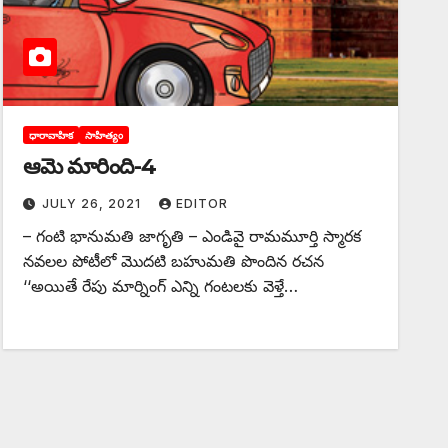
ధారావాహిక
సాహిత్యం
ఆమె మారింది-4
JULY 26, 2021
EDITOR
– గంటి భానుమతి జాగృతి – ఎండివై రామమూర్తి స్మారక
నవలల పోటీలో మొదటి బహుమతి పొందిన రచన
‘‘అయితే రేపు మార్నింగ్‌ ఎన్ని గంటలకు వెళ్తే…