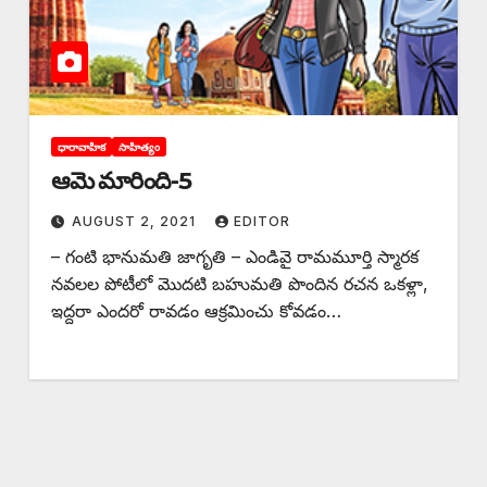
ధారావాహిక
సాహిత్యం
ఆమె మారింది-5
AUGUST 2, 2021
EDITOR
– ‌గంటి భానుమతి జాగృతి – ఎండివై రామమూర్తి స్మారక
నవలల పోటీలో మొదటి బహుమతి పొందిన రచన ఒకళ్లా,
ఇద్దరా ఎందరో రావడం ఆక్రమించు కోవడం…