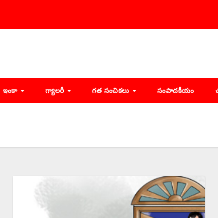
ఇంకా
గ్యాలరీ
గత సంచికలు
సంపాదకీయం