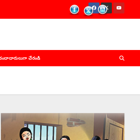
చందాదారులుగా చేరండి