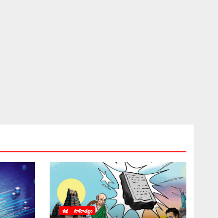
కథ
సాహిత్యం