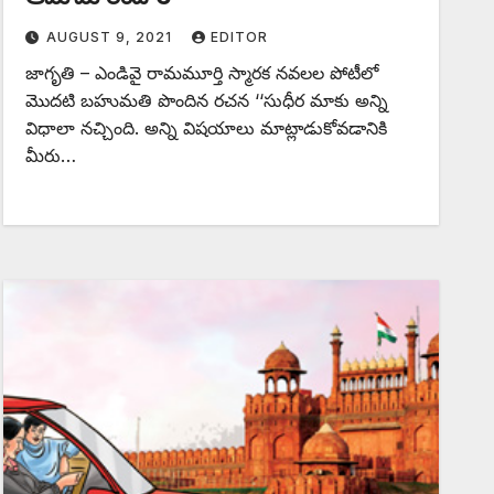
AUGUST 9, 2021
EDITOR
జాగృతి – ఎండివై రామమూర్తి స్మారక నవలల పోటీలో
మొదటి బహుమతి పొందిన రచన ‘‘సుధీర మాకు అన్ని
విధాలా నచ్చింది. అన్ని విషయాలు మాట్లాడుకోవడానికి
మీరు…