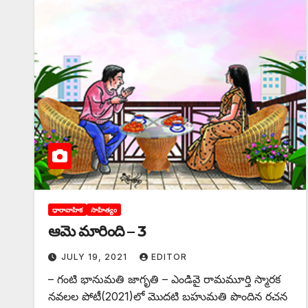
ధారావాహిక
సాహిత్యం
ఆమె మారింది – 3
JULY 19, 2021
EDITOR
– గంటి భానుమతి జాగృతి – ఎండివై రామమూర్తి స్మారక
నవలల పోటీ(2021)లో మొదటి బహుమతి పొందిన రచన