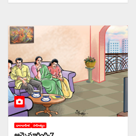
ధారావాహిక
సాహిత్యం
ఆమె మారింది-7