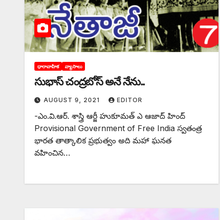
ధారావాహిక
వ్యాసాలు
సుభాస్‌ ‌చంద్రబోస్‌ అనే నేను..
AUGUST 9, 2021
EDITOR
-ఎం.వి.ఆర్‌. ‌శాస్త్రి ఆర్జీ హుకూమత్‌ ఎ ఆజాద్‌ ‌హింద్‌
Provisional Government of Free India స్వతంత్ర
భారత తాత్కాలిక ప్రభుత్వం అది మహా ఘనత
వహించిన…