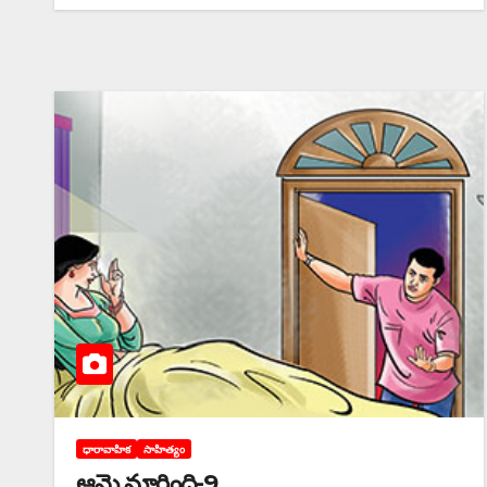
ధారావాహిక
సాహిత్యం
ఆమె మారింది-9