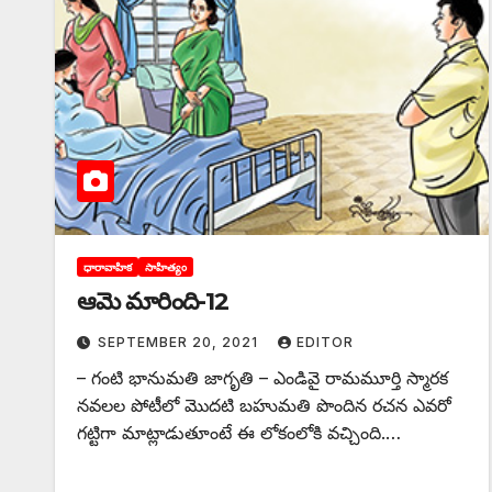
ధారావాహిక
సాహిత్యం
ఆమె మారింది-12
SEPTEMBER 20, 2021
EDITOR
– గంటి భానుమతి జాగృతి – ఎండివై రామమూర్తి స్మారక
నవలల పోటీలో మొదటి బహుమతి పొందిన రచన ఎవరో
గట్టిగా మాట్లాడుతూంటే ఈ లోకంలోకి వచ్చింది.…