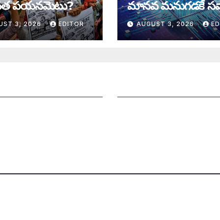
త పయనమెటు?
మానవ మనుగడకే సవ
UST 3, 2026
EDITOR
AUGUST 3, 2026
ED
ని పంపించండి
సంపాదకీయం
నలు చెయ్యండి
చందాదారులుగా చేరండి