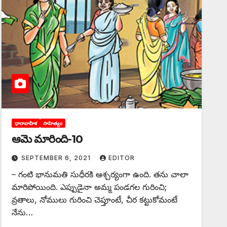
ధారావాహిక
సాహిత్యం
ఆమె మారింది-10
SEPTEMBER 6, 2021
EDITOR
– గంటి భానుమతి సుధీరకి ఆశ్చర్యంగా ఉంది. తను చాలా
మారిపోయింది. ఎప్పుడైనా అమ్మ పండగల గురించి;
వ్రతాలు, నోములు గురించి చెప్తూంటే, చీర కట్టుకోమంటే
నేను…