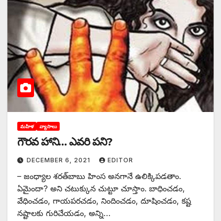
మహిళ
వ్యాసాలు
గౌరవ హాని… ఎవరి పని?
DECEMBER 6, 2021
EDITOR
– జంధ్యాల శరత్‌బాబు హింస అనగానే ఉలిక్కిపడతాం.
ఏమైందా? అని చటుక్కున చుట్టూ చూస్తాం. బాధించడం,
వేధించడం, గాయపరచడం, నిందించడం, దూషించడం, కష్ట
నష్టాలకు గురిచేయడం, అన్ని…