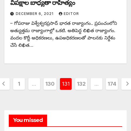
విపక్షాల బాధ్యతా రాహిత్యం
DECEMBER 6, 2021
EDITOR
– గోపరాజు విశ్వేశ్వరప్రసాద్‌ భారత రాజ్యాంగం.. ప్రపంచంలోని
అత్యుత్తమ రాజ్యాంగాల్లో ఒకటి. అతిపెద్ద లిఖిత రాజ్యాంగం.
వందల కొద్దీ అధికరణలు, ఉపఅధికరణలతో పాలనకు నిర్దేశం
చేసే లిఖిత…
Posts
1
…
130
131
132
…
174
pagination
You missed