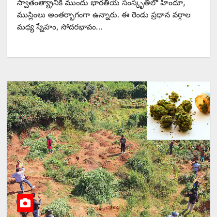
స్వాతంత్య్రానికి ముందు భారతీయ సంస్కృతిలో హిందూ,
ముస్లింలు అంతర్భాగంగా ఉన్నారు. ఈ రెండు ప్రధాన వర్గాల
మధ్య స్నేహం, సోదరభావం…