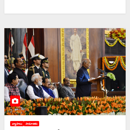
వ్యాసాలు
సామాజికం