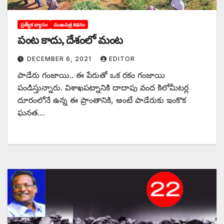
ప్రత్యేక వ్యాసం
ముఖపత్ర కథనం
పంట కాదు, దేశంలో మంట
DECEMBER 6, 2021
EDITOR
పాడేరు గంజాయి.. ఈ పేరుతో ఒక రకం గంజాయి
పండిస్తున్నారు. విశాఖపట్నానికి దాదాపు వంద కిలోమీటర్ల
దూరంలోనే ఉన్న ఈ ప్రాంతానికి, అంటే పాడేరుకు ఇంకొక
ఘనత…