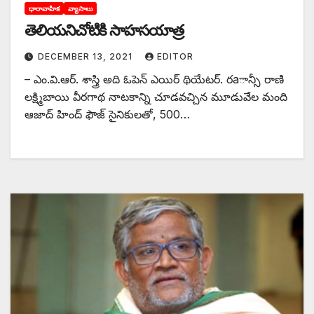
ధారావాహిక
వ్యాసాలు
తెలియనిచోటికి సాహసయాత్ర
DECEMBER 13, 2021
EDITOR
– ఎం.వి.ఆర్‌. శాస్త్రి అది ఓపెన్‌ ఎయిర్‌ థియేటర్‌. రaాన్సీ రాణి
లక్ష్మిబాయి వీరగాథ నాటకాన్ని చూడవచ్చిన మూడువేల మంది
ఆజాద్‌ హింద్‌ ఫౌజ్‌ సైనికులతో, 500…