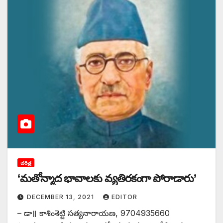
చరిత్ర
‘మతోన్మాద భావాలకు వ్యతిరకంగా పోరాడారు’
DECEMBER 13, 2021
EDITOR
– డా॥ కాశింశెట్టి సత్యనారాయణ, 9704935660