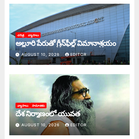
చరిత్ర
వ్యాసాలు
అల్లూరి పేరుతో గ్రీన్‌ఫీల్డ్ విమానాశ్రయం
AUGUST 10, 2026
EDITOR
వ్యాసాలు
సామాజికం
దేశ నిర్మాణంలో యువత
AUGUST 10, 2026
EDITOR