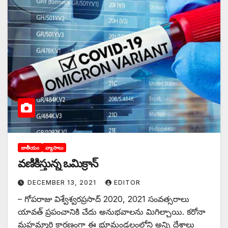
జాతీయం
వ్యాసాలు
వణికిస్తున్న ఒమిక్రాన్‌
DECEMBER 13, 2021
EDITOR
– గోపరాజు విశ్వేశ్వరప్రసాద్‌ 2020, 2021 సంవత్సరాలు
యావత్‌ ప్రపంచానికి చేదు అనుభవాలను మిగిల్చాయి. కరోనా
మహమ్మారి కారణంగా ఈ భూమండలంలోని అన్ని దేశాలు