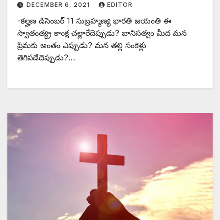
DECEMBER 6, 2021
EDITOR
-కల్హణ డిసెంబర్‌ 11 సుబ్రహ్మణ్య భారతి జయంతి ఈ
స్వాతంత్య్ర కాంక్ష చల్లారేదెప్పుడు? బానిసత్వం మీద మన
ప్రేమకు అంతం ఎప్పుడు? మన తల్లి సంకెళ్లు
తెగిపడేదెప్పుడు?…