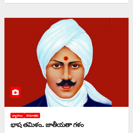
వ్యాసాలు
సామాజికం
భాష తమిళం.. జాతీయతా గళం