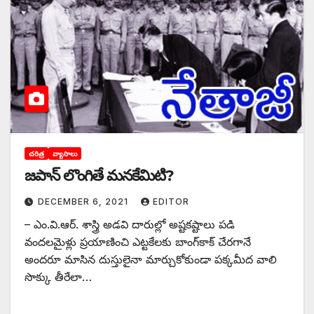
చరిత్ర
వ్యాసాలు
జపాన్‌ లొంగితే మనకేమిటి?
DECEMBER 6, 2021
EDITOR
– ఎం.వి.ఆర్‌. శాస్త్రి అడవి దారుల్లో అష్టకష్టాలు పడి
వందలమైళ్లు ప్రయాణించి ఎట్టకేలకు బాంగ్‌కాక్‌ చేరగానే
అందరూ మాసిన దుస్తులైనా మార్చుకోకుండా పక్కమీద వాలి
సొక్కు తీరేలా…