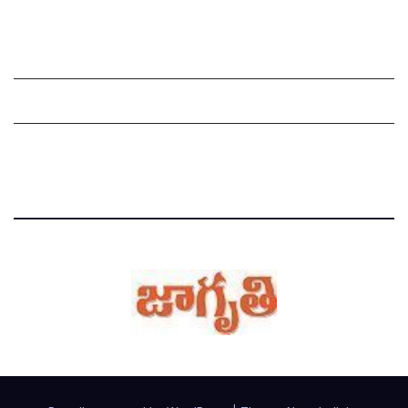
Grievance Redressal Mechanism
Grievances
Privacy Policy