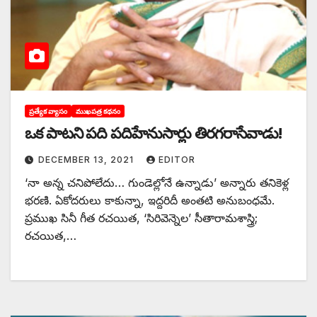
ప్రత్యేక వ్యాసం
ముఖపత్ర కథనం
ఒక పాటని పది పదిహేనుసార్లు తిరగరాసేవాడు!
DECEMBER 13, 2021
EDITOR
‘నా అన్న చనిపోలేదు… గుండెల్లోనే ఉన్నాడు’ అన్నారు తనికెళ్ల
భరణి. ఏకోదరులు కాకున్నా, ఇద్దరిదీ అంతటి అనుబంధమే.
ప్రముఖ సినీ గీత రచయిత, ‘సిరివెన్నెల’ సీతారామశాస్త్రి;
రచయిత,…