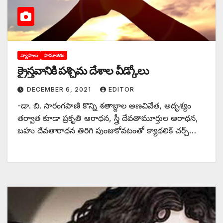
వ్యాసాలు
సామాజికం
క్రైస్తవానికి పశ్చిమ దేశాల వీడ్కోలు
DECEMBER 6, 2021
EDITOR
-డా. బి. సారంగపాణి కొన్ని శతాబ్దాల అణచివేత, అదృశ్యం
తర్వాత కూడా ప్రకృతి ఆరాధన, స్త్రీ దేవతామూర్తుల ఆరాధన,
బహు దేవతారాధన తిరిగి పుంజుకోవటంతో క్యాథలిక్‌ చర్చ్‌…