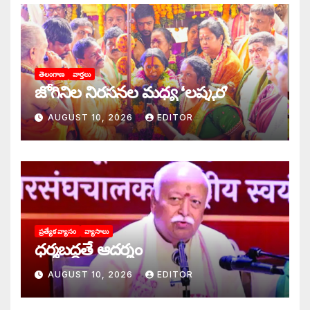
తెలంగాణ
వార్తలు
జోగినిల నిరసనల మధ్య ‘లష్కర’
AUGUST 10, 2026
EDITOR
ప్రత్యేక వ్యాసం
వ్యాసాలు
ధర్మబద్ధతే ఆదర్శం
AUGUST 10, 2026
EDITOR