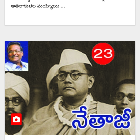
అతలాకుతల మయ్యాయి.…