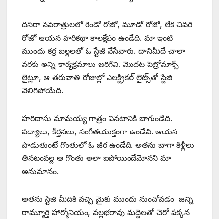
దసరా నవరాత్రులలో రెండో రోజో, మూడో రోజో, లేక చివరి
రోజో ఆయన హరికథా కాలక్షేపం ఉండేది. మా ఇంటి
ముందు కర్ర బల్లలతో ఓ స్టేజీ వేసేవారు. దానిమీదే చాలా
వరకు అన్ని కార్యక్రమాలు జరిగేవి. మొదట పెట్రోమాక్స్
‌లైట్లూ, ఆ తరువాతి రోజుల్లో ఎలక్ట్రికల్‌ ‌లైట్స్‌తో స్టేజి
వెలిగిపోయేది.
హరిదాసు మామయ్య గాత్రం వినటానికి బాగుండేది.
పద్యాలు, కీర్తనలు, సంగీతయుక్తంగా ఉండేవి. ఆయన
పాడుతుంటే గొంతులో ఓ జీర ఉండేది. అతను బాగా కిళ్లీలు
తినటంవల్ల ఆ గొంతు అలా ఐపోయిందేమోనని మా
అనుమానం.
అతను స్టేజి మీదికి వచ్చి మైకు ముందు నుంచోవడం, జన్ని
రామ్మూర్తి హార్మోనియం, వల్లభరావు మద్దెలతో చెరో పక్కన