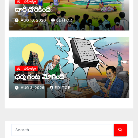
కథ
సాహిత్యం
దారి దొరికింది
AUG 10, 2026
EDITOR
కథ
సాహిత్యం
ధర్మ గంట మోగింది
AUG 3, 2026
EDITOR