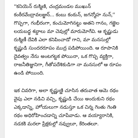
‘‘కనియెన్‌ ‌రుక్మిణి, చంద్రమండల ముఖున్‌
‌కంఠీరవేంద్రావలజ్జున్‌… ‌కంబు కంఠున్‌, ‌జగన్మోహ నున్‌,’’
‌గొప్పగా, గంభీరంగా, కంచుమోగినట్టు అతని గానం, గజ్జెల
లయబద్ధ శబ్దాలు మా చెవుల్లో మారుమోగేవి. ఆ కృష్ణుడు
రుక్మిణీ దేవికి ఎలా కనిపించాడో గాని, మా మనసుల్లో
కృష్ణుడి సుందరరూపం ముద్ర పడిపోయింది. ఆ రూపానికి
దైవత్వం నేను అంటగట్టక పోయినా, ఒక గొప్ప వ్యక్తిగా,
రాజనీతిజ్ఞునిగా, గీతోపదేశికుడిగా నా మనసులో ఆ రూపం
ఉండి పోయింది.
ఇక చివరిగా, అలా కృష్ణుణ్ణి చూసిన తరువాత ఆమె రథం
వైపు ఎలా నడిచి వచ్చి, కృష్ణుడి చేయి అందుకుని రథం
ఎక్కడాన్ని, హోయలుగా నడుస్తూ ఒక చిన్న గెంతు గెంతి
రథం అధిరోహించడాన్ని చూపేవాడు. ఆ వయ్యారానికి,
నడకకి మరలా ప్రేక్షకుల్లో నవ్వులూ, కేరింతలూ.