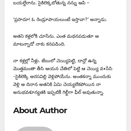
బయల్దేరాను. సైకిలెక్కబోతున్న నన్ను ఆపి –
‘ప్రసాదూ! ఓ రెండ్రూపాయలుంటే ఇస్తావా?’ అన్నాడు.
అతని కళ్లలోకి చూసేను. ఎంత మథనపడుతూ ఆ
మాటన్నాడో నాకు కనపడింది.
నా కళ్లల్లో నీళ్లు. జేబులో చెయ్యిపెట్టి, దాన్లో ఉన్న
మొత్తమంతా తీసి ఆయన చేతిలో పెట్టి ఆ చెయ్యి వ•సేసి
-సైకిలెక్కి అరసవిల్లి వెళ్లిపోయేను. అంతకన్నా ముందుకు
వెళ్లి ఆ దినాన అతనికి ఏమి చెయ్యలేకపోయిన నా
అనుభవశూన్యతకి ఇప్పటికీ గిల్టీగా ఫీల్‌ అవుతున్నా.
About Author