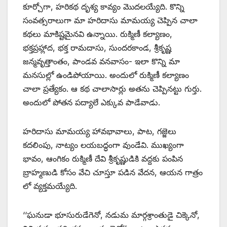
కూర్చోగా, హరికథ దృశ్య కావ్యం మొదలయ్యేది. కొన్ని
సంవత్సరాలుగా మా హరిదాసు మామయ్య చెప్పిన చాలా
కథలు మాకిష్టమైనవి ఉన్నాయి. రుక్మిణీ కల్యాణం,
భక్తప్రహ్లాద, భక్త రామదాసు, సుందరకాండ, శ్రీకృష్ణ
జన్మవృత్తాంతం, పాండవ వనవాసం- ఇలా కొన్ని మా
మనసుల్లో ఉండిపోయాయి. అందులో రుక్మిణీ కల్యాణం
చాలా ప్రత్యేకం. ఆ కథ చాలాసార్లు అతను చెప్పినట్టు గుర్తు.
అందులో పోతన పద్యాలే ఎక్కువ పాడేవాడు.
హరిదాసు మామయ్య హావభావాలు, పాట, గజ్జెలు
కదలింపు, నాట్యం లయబద్ధంగా వుండేవి. ముఖ్యంగా
భావం, ఆంగికం రుక్మిణీ దేవి శ్రీకృష్ణుడికి వద్దకు పంపిన
బ్రాహ్మణుడి కోసం వేచి చూస్తూ పడిన వేదన, ఆయన గాత్రం
లో వ్యక్తమయ్యేది.
‘‘ఘనుడా భూసురుడేగెనో, నడుమ మార్గశ్రాంతుడై చిక్కెనో,