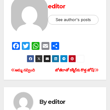
editor
See author's posts
F
T
W
E
S
a
w
h
m
h
c
itt
at
ail
ar
e
er
s
e
అమ్మ నవ్వింది
జోజీలాతో కశ్మీర్‌కు కొత్త జోష్‌!
Post
b
A
navigation
o
p
o
p
k
By
editor