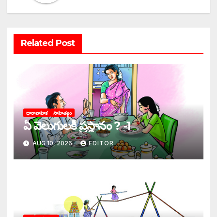
Related Post
ధారావాహిక
సాహిత్యం
ఏ వెలుగులకీ ప్రస్థానం ? -1
AUG 10, 2026
EDITOR