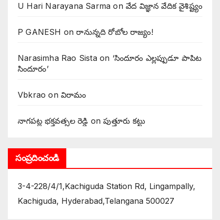
U Hari Narayana Sarma
on
వేద విజ్ఞాన వేదిక వైశిష్ట్యం
P GANESH
on
‌రానున్నది రోబోల రాజ్యం!
Narasimha Rao Sista
on
‘సిందూరం ఎల్లప్పుడూ పాపిట
సిందూరం’
Vbkrao
on
విరామం
నాగపట్ల భక్తవత్సల రెడ్డి
on
పుత్తూరు కట్టు
సంప్రదించండి
3-4-228/4/1,Kachiguda Station Rd, Lingampally,
Kachiguda, Hyderabad,Telangana 500027