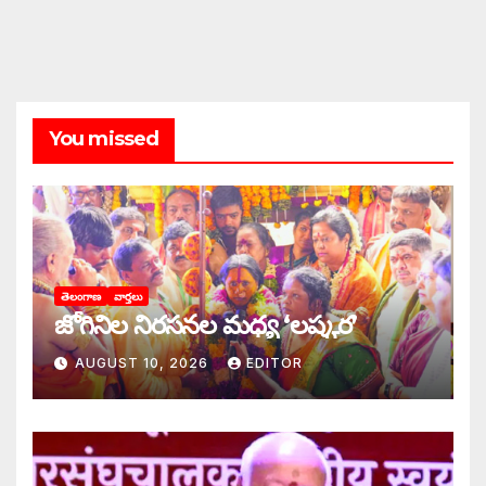
You missed
తెలంగాణ
వార్తలు
జోగినిల నిరసనల మధ్య ‘లష్కర’
AUGUST 10, 2026
EDITOR