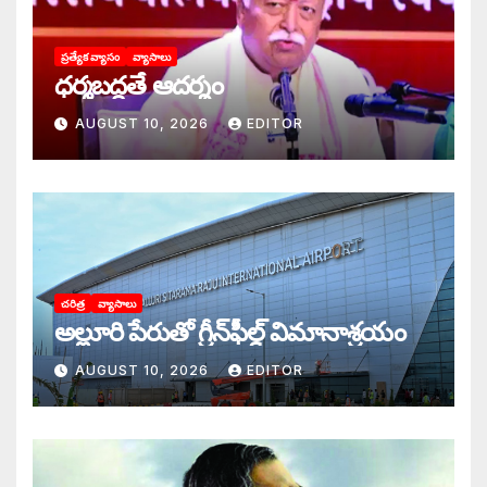
ప్రత్యేక వ్యాసం
వ్యాసాలు
ధర్మబద్ధతే ఆదర్శం
AUGUST 10, 2026
EDITOR
చరిత్ర
వ్యాసాలు
అల్లూరి పేరుతో గ్రీన్‌ఫీల్డ్ విమానాశ్రయం
AUGUST 10, 2026
EDITOR