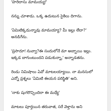
‘హరిదాసు మామయ్య!’
నన్ను చూశాడు. ఒక్క ఉదుటున సైకిలు దిగాను.
‘ఏమిటిక్కడున్నావు మామయ్యా? మీ ఇల్లు లేదా?’
అనడిగేను.
‘ప్రసాదూ! నువ్వా?ఈ సందులోనే మా అబ్బాయి ఇల్లు.
ఇక్కడ బాగుంటుందని పడుకున్నా,’ అన్నాడతను.
రెండు నిమిషాలు ఏవో మాటలయ్యాయి. నా మనసులో
ఎన్నో ప్రశ్నలు ‘ఏమిటి ఈయన పరిస్థితి’ అని.
‘నాకు షుగరొచ్చిందిరా ఈ మధ్యే’
మాటలు పూర్తయిన తరువాత, సరే వెళ్తాను అని