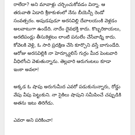
రాలేదా? అని మావాళ్లు చర్చించుకోవడం విన్నా. ఆ
తరువాతి ఏడాది శ్రీకాకుళంలో నేను బీయెస్సీ రెండో
సంవత్సరం. అపుడపుడూ అరసవిల్లి దేవాలయంకి వెళ్లడం
అలవాటుగా ఉండేది. నాదేం దైవభక్తి కాదు. కొబ్బరికాయలు,
అరటిపండ్లు తీసుకెళ్లటం లాంటి పనులేం చేసేవాడ్ని కాదు.
కోవెలకి వెళ్లి, ఓ సారి ప్రదక్షిణ చేసి కూర్చొని వస్తే బాగుండేది.
ఆరోజు అరసవిల్లికి నా హెర్క్యూలిస్‌ ‌గుర్రం మీద పెంటవారి
వీధిలోంచి వెళుతున్నాను. తెల్లవారి ఆరుగంటలు కూడా
ఇంకా అవలా!
అక్కడ ఓ షాపు అరుగుమీద ఎవరో పడుకునున్నారు, రోడ్డు
వేపు వీపు పెట్టుకుని. నా సైకిలు షాపుని సమీపించే చప్పుడికి
అతను ఇటు తిరిగేడు.
ఎవరా అని పరికించా!