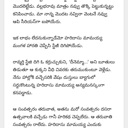
మొదలెట్టేడు. వల్లభరావు మాత్రం నవ్వు తొక్కి పెట్టుకున్నట్టు
కనిపించాడు. మా నాన్న మొదట నవ్వినా వెంటనే నవ్వు
ఆపి సీరియస్‌గా ఐపోయేరు.
ఇక లాభం లేదనుకున్నాడేమో హరిదాసు మామయ్య
మంగళ హారతి చెప్పేసి స్టేజీ దిగిపోయేడు.
రావ్మర్తి స్టేజి దిగి ఓ కర్రుచ్చుకుని, ‘దీనెమ్మా…’ అని బూతులు
తిడుతూ ఆ కుక్కని వీధి చివరకు తరుముకుంటూ వెళ్లేడు.
నేను హాల్లోకి వచ్చేసరికి వేషం దుస్తులు బ్యాగులో
సర్దుకొంటున్న హరిదాసు మామయ్య అన్యమనస్కంగా
కనపడ్డాడు.
ఆ సంవత్సరం తరువాత, అతను మరో సంవత్సరం దసరా
ఉత్సవాలకి వచ్చేడు గానీ హరికథ చెప్పలేదు. ఆ తరువాతి
సంవత్సరం రాలేదు. హరిదాసు మామయ్య ఎందుకు