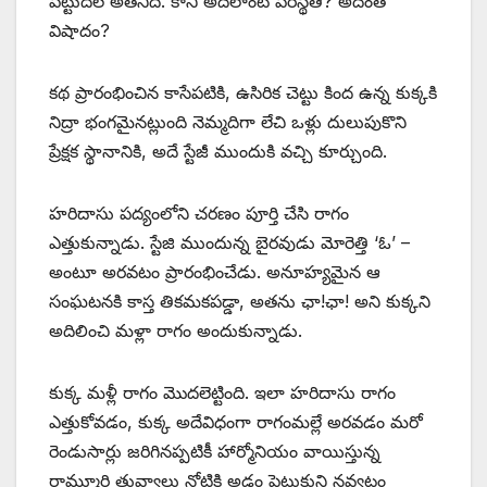
పట్టుదల అతనిది. కానీ అదెలాంటి పరిస్థితి? అదెంత
విషాదం?
కథ ప్రారంభించిన కాసేపటికి, ఉసిరిక చెట్టు కింద ఉన్న కుక్కకి
నిద్రా భంగమైనట్లుంది నెమ్మదిగా లేచి ఒళ్లు దులుపుకొని
ప్రేక్షక స్థానానికి, అదే స్టేజీ ముందుకి వచ్చి కూర్చుంది.
హరిదాసు పద్యంలోని చరణం పూర్తి చేసి రాగం
ఎత్తుకున్నాడు. స్టేజి ముందున్న బైరవుడు మోరెత్తి ‘ఓ’ –
అంటూ అరవటం ప్రారంభించేడు. అనూహ్యమైన ఆ
సంఘటనకి కాస్త తికమకపడ్డా, అతను ఛా!ఛా! అని కుక్కని
అదిలించి మళ్లా రాగం అందుకున్నాడు.
కుక్క మళ్లీ రాగం మొదలెట్టింది. ఇలా హరిదాసు రాగం
ఎత్తుకోవడం, కుక్క అదేవిధంగా రాగంమల్లే అరవడం మరో
రెండుసార్లు జరిగినప్పటికీ హార్మోనియం వాయిస్తున్న
రామ్మూర్తి తువ్వాలు నోటికి అడ్డం పెట్టుకుని నవ్వటం