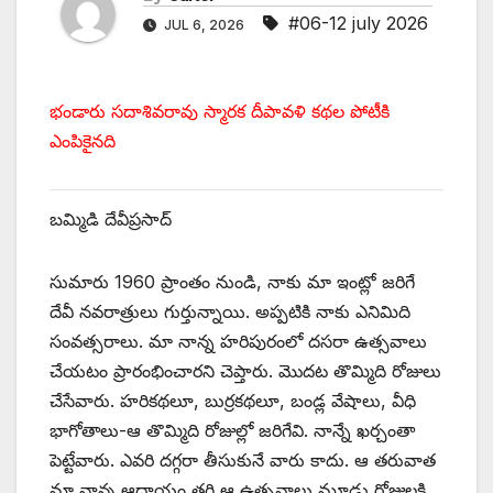
#06-12 july 2026
JUL 6, 2026
భండారు సదాశివరావు స్మారక దీపావళి కథల పోటీకి
ఎంపికైనది
‌బమ్మిడి దేవీప్రసాద్‌
సుమారు 1960 ప్రాంతం నుండి, నాకు మా ఇంట్లో జరిగే
దేవీ నవరాత్రులు గుర్తున్నాయి. అప్పటికి నాకు ఎనిమిది
సంవత్సరాలు. మా నాన్న హరిపురంలో దసరా ఉత్సవాలు
చేయటం ప్రారంభించారని చెప్తారు. మొదట తొమ్మిది రోజులు
చేసేవారు. హరికథలూ, బుర్రకథలూ, బండ్ల వేషాలు, వీధి
భాగోతాలు-ఆ తొమ్మిది రోజుల్లో జరిగేవి. నాన్నే ఖర్చంతా
పెట్టేవారు. ఎవరి దగ్గరా తీసుకునే వారు కాదు. ఆ తరువాత
మా నాన్న ఆదాయం తగ్గి ఆ ఉత్సవాలు మూడు రోజులకి