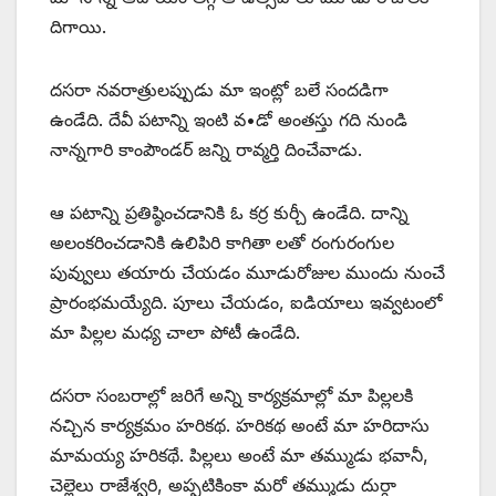
దిగాయి.
దసరా నవరాత్రులప్పుడు మా ఇంట్లో బలే సందడిగా
ఉండేది. దేవీ పటాన్ని ఇంటి వ•డో అంతస్తు గది నుండి
నాన్నగారి కాంపౌండర్‌ ‌జన్ని రావ్మర్తి దించేవాడు.
ఆ పటాన్ని ప్రతిష్ఠించడానికి ఓ కర్ర కుర్చీ ఉండేది. దాన్ని
అలంకరించడానికి ఉలిపిరి కాగితా లతో రంగురంగుల
పువ్వులు తయారు చేయడం మూడురోజుల ముందు నుంచే
ప్రారంభమయ్యేది. పూలు చేయడం, ఐడియాలు ఇవ్వటంలో
మా పిల్లల మధ్య చాలా పోటీ ఉండేది.
దసరా సంబరాల్లో జరిగే అన్ని కార్యక్రమాల్లో మా పిల్లలకి
నచ్చిన కార్యక్రమం హరికథ. హరికథ అంటే మా హరిదాసు
మామయ్య హరికథే. పిల్లలు అంటే మా తమ్ముడు భవానీ,
చెల్లెలు రాజేశ్వరి, అప్పటికింకా మరో తమ్ముడు దుర్గా