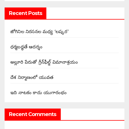
Recent Posts
జోగినిల నిరసనల మధ్య ‘లష్కర’
ధర్మబద్ధతే ఆదర్శం
అల్లూరి పేరుతో గ్రీన్‌ఫీల్డ్ విమానాశ్రయం
దేశ నిర్మాణంలో యువత
ఇది నాటకం కాదు యుగారంభం
Recent Comments