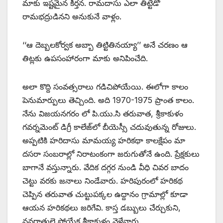
మాకు ఇష్టమైన కీర్తన. రామదాసు ఎలా తిట్టేడో
రామభద్రుడినని అనుకునే వాళ్లం.
‘‘ఆ దెబ్బలకోర్వక అబ్బా తిట్టితినయ్యా’’ అనే చరణం ఆ
తిట్లకు ఉపసంహారంగా మాకు అనిపించేది.
అలా కొద్ది సంవత్సరాలు గడిచిపోయేయి. ఈలోగా కాలం
పెనుమార్పులు తెచ్చింది. అది 1970-1975 ప్రాంత కాలం.
నేను విజయనగరం లో పి.యు.సి తరువాత, శ్రీకాకుళం
గవర్నమెంట్‌ ‌డిగ్రీ కాలేజ్‌లో బీయెస్సీ చదువుతున్న రోజులు.
అప్పటికి హరిదాసు మామయ్య హరికథా కాలక్షేపం మా
దసరా సంబరాల్లో నిరాటంకంగా జరుగుతోనే ఉంది. ప్రేక్షకులు
బాగానే వస్తున్నారు. వేదిక దగ్గర నుండి వీధి చివర బాదం
చెట్టు వరకు జనాలు నిండేవారు. హరిపురంలో హరికథ
చెప్పిన తరువాత చుట్టుపక్కల ఉద్దానం గ్రామాల్లో కూడా
ఆయన హరికథలు జరిగేవి. కాస్త డబ్బులు చేర్చుకుని,
నవరాత్రులై పోయేక శ్రీకాకుళం వెళ్లేవారు.