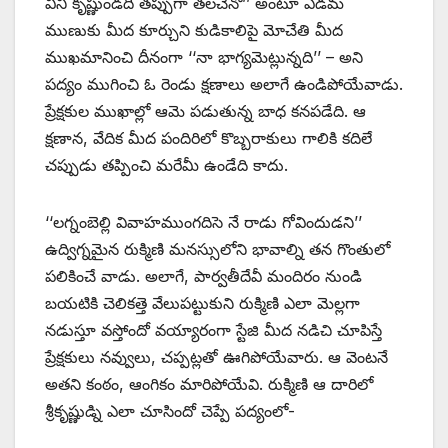
విని కృష్ణుండది తప్పుగా తలచెనో’’ అంటూ ఎడమ
ముణుకు మీద కూర్చుని కుడికాలిపై మోచేతి మీద
ముఖమానించి దీనంగా ‘‘నా భాగ్యమెట్లున్నది’’ – అని
పద్యం ముగించి ఓ రెండు క్షణాలు అలాగే ఉండిపోయేవాడు.
ప్రేక్షకుల ముఖాల్లో ఆమె పడుతున్న బాధ కనపడేది. ఆ
క్షణాన, వేదిక మీద పందిరిలో కొబ్బరాకులు గాలికి కదిలే
చప్పుడు తప్పించి మరేమీ ఉండేది కాదు.
‘‘లగ్నంబెల్లి వివాహముంగదిసె నే రాడు గోవిందుడని’’
ఉద్విగ్నమైన రుక్మిణి మనస్సులోని భావాల్ని తన గొంతులో
పలికించే వాడు. అలాగే, పార్వతీదేవీ మందిరం నుండి
బయటికి చెలికత్తె వేలుపట్టుకుని రుక్మిణి ఎలా మెల్లగా
నడుస్తూ వస్తోందో వయ్యారంగా స్టేజి మీద నడిచి చూపిస్తే
ప్రేక్షకులు నవ్వులు, చప్పట్లతో ఊగిపోయేవారు. ఆ వెంటనే
అతని కంఠం, ఆంగికం మారిపోయేవి. రుక్మిణి ఆ దారిలో
శ్రీకృష్ణుడ్ని ఎలా చూసిందో చెప్పే పద్యంలో-