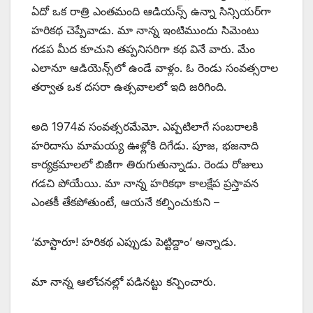
ఏదో ఒక రాత్రి ఎంతమంది ఆడియన్స్ ఉన్నా సిన్సియర్‌గా
హరికథ చెప్పేవాడు. మా నాన్న ఇంటిముందు సిమెంటు
గడప మీద కూచుని తప్పనిసరిగా కథ వినే వారు. మేం
ఎలానూ ఆడియెన్స్‌లో ఉండే వాళ్లం. ఓ రెండు సంవత్సరాల
తర్వాత ఒక దసరా ఉత్సవాలలో ఇది జరిగింది.
అది 1974వ సంవత్సరమేమో. ఎప్పటిలాగే సంబరాలకి
హరిదాసు మామయ్య ఊళ్లోకి దిగేడు. పూజ, భజనాది
కార్యక్రమాలలో బిజీగా తిరుగుతున్నాడు. రెండు రోజులు
గడచి పోయేయి. మా నాన్న హరికథా కాలక్షేప ప్రస్తావన
ఎంతకీ తేకపోతుంటే, ఆయనే కల్పించుకుని –
‘మాస్టారూ! హరికథ ఎప్పుడు పెట్టిద్దాం’ అన్నాడు.
మా నాన్న ఆలోచనల్లో పడినట్టు కన్పించారు.