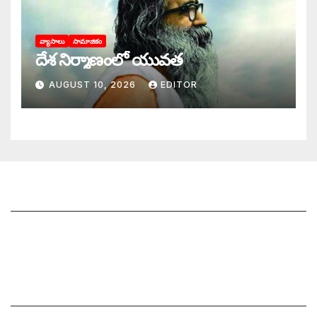
వ్యాసాలు
సామాజికం
దేశ నిర్మాణంలో యువత
AUGUST 10, 2026
EDITOR
జాగృతి గురించి
సంప్రదించండి
మీ ఆర్టికల్ ని పంపించండి