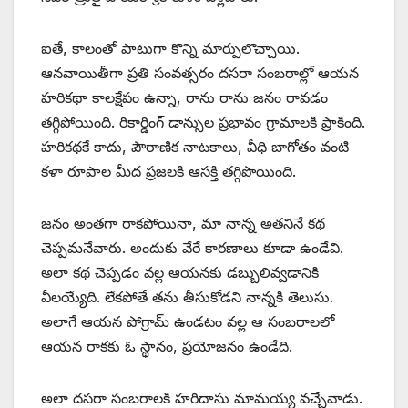
ఐతే, కాలంతో పాటుగా కొన్ని మార్పులొచ్చాయి.
ఆనవాయితీగా ప్రతి సంవత్సరం దసరా సంబరాల్లో ఆయన
హరికథా కాలక్షేపం ఉన్నా, రాను రాను జనం రావడం
తగ్గిపోయింది. రికార్డింగ్‌ ‌డాన్సుల ప్రభావం గ్రామాలకి ప్రాకింది.
హరికథకే కాదు, పౌరాణిక నాటకాలు, వీధి బాగోతం వంటి
కళా రూపాల మీద ప్రజలకి ఆసక్తి తగ్గిపొయింది.
జనం అంతగా రాకపోయినా, మా నాన్న అతనినే కథ
చెప్పమనేవారు. అందుకు వేరే కారణాలు కూడా ఉండేవి.
అలా కథ చెప్పడం వల్ల ఆయనకు డబ్బులివ్వడానికి
వీలయ్యేది. లేకపోతే తను తీసుకోడని నాన్నకి తెలుసు.
అలాగే ఆయన పోగ్రామ్‌ ఉం‌డటం వల్ల ఆ సంబరాలలో
ఆయన రాకకు ఓ స్థానం, ప్రయోజనం ఉండేది.
అలా దసరా సంబరాలకి హరిదాసు మామయ్య వచ్చేవాడు.