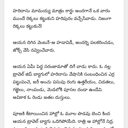
హరిదాసు మామయ్య మాత్రం కార్డు అందగానే ఒక వారం
ముందే రెక్కలు కట్టుకుని హరిపురం వచ్చేసేవాడు. నిజంగా
రెక్కలు కట్టుకునే!
ఆయన దిగిన వెంటనే-ఆ హడావిడీ, అందర్ని పలకరించడం,
జోక్స్ ‌వేసి నవ్వించేవారు.
ఆయన ఏమీ పెద్ద సరంజామాతో దిగే వాడు కాదు. ఓ నల్ల
ట్రావెల్‌ ‌జిప్‌ ‌బ్యాగులో హరిదాసు వేషానికి సంబంధించిన ఎర్ర
పట్టుపంచె, జరీ అంచు పసుపు రంగు ఉత్తరీయం, చిడతలు,
గజ్జెలు, నాంపండు, మెడలోకి పూసల దండా ఉండేవి.
అవికాక ఓ రెండు జతల దుస్తులు.
పూజకి కేటాయించిన హాల్లో ఓ మూల పొడవు బెంచి కింద
ఆయన ట్రావెల్‌ ‌బ్యాగు ఒదిగిపోయేది. రాత్రి ఆ హాల్లోనే నిద్ర.