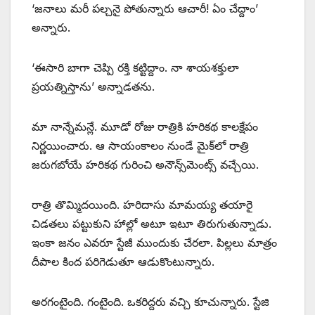
‘జనాలు మరీ పల్చనై పోతున్నారు ఆచారీ! ఏం చేద్దాం’
అన్నారు.
‘ఈసారి బాగా చెప్పి రక్తి కట్టిద్దాం. నా శాయశక్తులా
ప్రయత్నిస్తాను’ అన్నాడతను.
మా నాన్నేమన్లే. మూడో రోజు రాత్రికి హరికథ కాలక్షేపం
నిర్ణయించారు. ఆ సాయంకాలం నుండే మైక్‌లో రాత్రి
జరుగబోయే హరికథ గురించి అనౌన్స్‌మెంట్స్ ‌వచ్చేయి.
రాత్రి తొమ్మిదయింది. హరిదాసు మామయ్య తయారై
చిడతలు పట్టుకుని హాల్లో అటూ ఇటూ తిరుగుతున్నాడు.
ఇంకా జనం ఎవరూ స్టేజీ ముందుకు చేరలా. పిల్లలు మాత్రం
దీపాల కింద పరిగెడుతూ ఆడుకొంటున్నారు.
అరగంటైంది. గంటైంది. ఒకరిద్దరు వచ్చి కూచున్నారు. స్టేజి