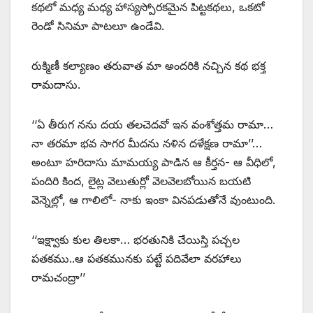
కథలో మధ్య మధ్య హాస్యస్పోరకమైన పిట్టకథలు, ఒకటో
రెండో సినిమా పాటలూ ఉండేవి.
రుక్మిణీ కల్యాణం తరువాత మా అందరికి నచ్చిన కథ భక్త
రామదాసు.
‘‘ఏ తీరుగ నను దయ తలచెదవో ఇన వంశోత్తమ రామా…
నా తరమా భవ సాగర మీదను నళిన దళేక్షణ రామా’’…
అంటూ హరిదాసు మామయ్య పాడిన ఆ కీర్తన- ఆ వీధిలో,
పందిరి కింద, లైట్ల వెలుతుర్లో వెలవెలబోయిన బయటి
వెన్నెల్లో, ఆ గాలిలో- నాకు ఇంకా వినపడుతోనే వుంటుంది.
‘‘ఇక్ష్వాకు కుల తిలకా… భరతునికి చేయిస్తి పచ్చల
పతకము..ఆ పతకమునకు పట్టే పదివేలా వరహాలు
రామచంద్రా’’