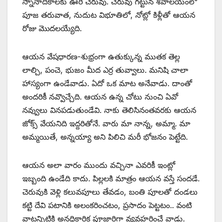
స్నానాదికాలకు ఊరి చెరువు. చెరువు గట్టున శివాలయంలో
పూజ తరువాత, నుదుట విభూతిలో, నోట్లో కిళ్లీతో ఆయన
రోజు మొదలయ్యేది.
ఆయన వేషధారణ-శుభ్రంగా ఉతుక్కున్న ముతక తెల్ల
లాల్చి, పంచె, భుజం మీద ఎర్ర తువ్వాలు. మనిషి చాలా
హాస్యంగా ఉండేవాడు. ఏదో ఒక మాట అనేవాడు. దాంతో
అందరికీ నవ్వొచ్చేది. ఆయన ఉన్న చోటు నుంచి ఏవో
నవ్వులు వినపడుతుండేవి. నాకు తెలిసినంతవరకు ఆయన
జోక్స్ ‌వేయనిది ఇద్దరితోనే. వారు మా నాన్న, అమ్మా. మా
అమ్మయితే, అన్నయ్యా అని పిలిచి మరీ భోజనం పెట్టేది.
ఆయన అలా వారం ముందు వచ్చినా ఎవరికీ ఇంట్లో
ఇబ్బంది ఉండేది కాదు. పిల్లలకి మాత్రం ఆయన వస్తే సందడే.
చెరువుకి వెళ్లి కలువపూలు తేవడం, బంతి పూలతో దండలు
కట్టి దేవి పటానికి అలంకరించటం, ప్రసాదం పెట్టటం.. వంటి
వాటన్నిటికి అనధికారిక పూజారిగా వ్యవహరించే వాడు.