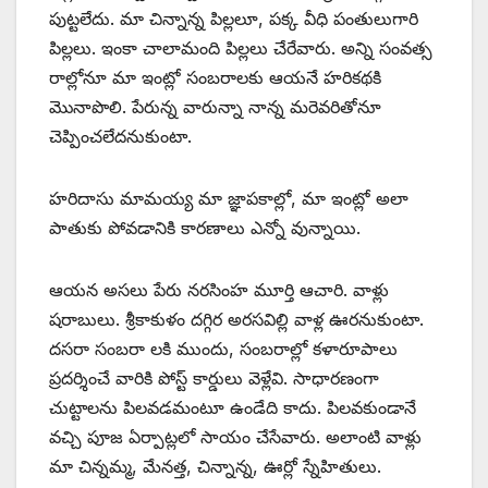
పుట్టలేదు. మా చిన్నాన్న పిల్లలూ, పక్క వీధి పంతులుగారి
పిల్లలు. ఇంకా చాలామంది పిల్లలు చేరేవారు. అన్ని సంవత్స
రాల్లోనూ మా ఇంట్లో సంబరాలకు ఆయనే హరికథకి
మొనాపొలి. పేరున్న వారున్నా నాన్న మరెవరితోనూ
చెప్పించలేదనుకుంటా.
హరిదాసు మామయ్య మా జ్ఞాపకాల్లో, మా ఇంట్లో అలా
పాతుకు పోవడానికి కారణాలు ఎన్నో వున్నాయి.
ఆయన అసలు పేరు నరసింహ మూర్తి ఆచారి. వాళ్లు
షరాబులు. శ్రీకాకుళం దగ్గిర అరసవిల్లి వాళ్ల ఊరనుకుంటా.
దసరా సంబరా లకి ముందు, సంబరాల్లో కళారూపాలు
ప్రదర్శించే వారికి పోస్ట్ ‌కార్డులు వెళ్లేవి. సాధారణంగా
చుట్టాలను పిలవడమంటూ ఉండేది కాదు. పిలవకుండానే
వచ్చి పూజ ఏర్పాట్లలో సాయం చేసేవారు. అలాంటి వాళ్లు
మా చిన్నమ్మ, మేనత్త, చిన్నాన్న, ఊర్లో స్నేహితులు.