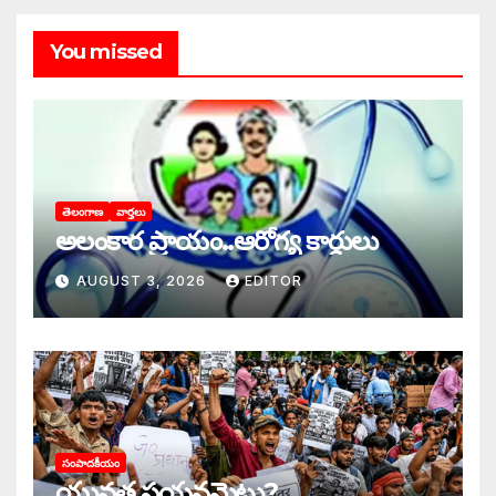
You missed
తెలంగాణ
వార్తలు
అలంకార ప్రాయం..ఆరోగ్య కార్డులు
AUGUST 3, 2026
EDITOR
సంపాదకీయం
యువత పయనమెటు?