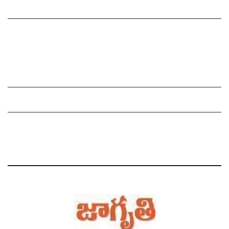
సంపాదకీయం
చందాదారులుగా చేరండి
Grievance Redressal Mechanism
Grievances
Privacy Policy