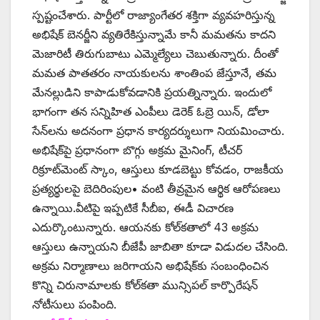
స్పష్టంచేశారు. పార్టీలో రాజ్యాంగేతర శక్తిగా వ్యవహరిస్తున్న
అభిషేక్‌ ‌బెనర్జీని వ్యతిరేకిస్తున్నామే కానీ మమతను కాదని
మెజారిటీ తిరుగుబాటు ఎమ్మెల్యేలు చెబుతున్నారు. దీంతో
మమత పాతతరం నాయకులను శాంతింప జేస్తూనే, తమ
మేనల్లుడిని కాపాడుకోవడానికి ప్రయత్నిన్నారు. ఇందులో
భాగంగా తన సన్నిహిత ఎంపీలు డెరెక్‌ ఓబ్రె యిన్‌, ‌డోలా
సేన్‌లను అదనంగా ప్రధాన కార్యదర్శులుగా నియమించారు.
అభిషేక్‌పై ప్రధానంగా బొగ్గు అక్రమ మైనింగ్‌, ‌టీచర్‌
‌రిక్రూట్‌మెంట్‌ ‌స్కాం, ఆస్తులు కూడబెట్టు కోవడం, రాజకీయ
ప్రత్యర్థులపై బెదిరింపుల• వంటి తీవ్రమైన ఆర్థిక ఆరోపణలు
ఉన్నాయి.వీటిపై ఇప్పటికే సీబీఐ, ఈడీ విచారణ
ఎదుర్కొంటున్నారు. ఆయనకు కోల్‌కతాలో 43 అక్రమ
ఆస్తులు ఉన్నాయని బీజేపీ జాబితా కూడా విడుదల చేసింది.
అక్రమ నిర్మాణాలు జరిగాయని అభిషేక్‌కు సంబంధించిన
కొన్ని చిరునామాలకు కోల్‌కతా మున్సిపల్‌ ‌కార్పొరేషన్‌
‌నోటీసులు పంపింది.