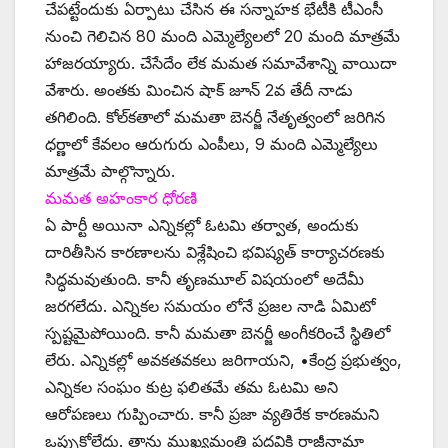
చేపట్టేందుకు ఏర్పాటు చేసిన ఈ సన్నాహక భేటీకి టీఎంసీ
నుంచి గెలిచిన 80 మంది ఎమ్మెల్యేలలో 20 మంది మాత్రమే
హాజరయ్యారు. చేసేదేం లేక మమత సమావేశాన్ని వాయిదా
వేశారు. అంతకు మించిన షాక్‌ ‌జూన్‌ 2వ తేదీ నాడు
తగిలింది. కోల్‌కతాలో మమతా బెనర్జీ నేతృత్వంలో జరిగిన
ధర్ణాలో కేవలం ఆరుగురు ఎంపీలు, 9 మంది ఎమ్మెల్యేలు
మాత్రమే పాల్గొన్నారు.
మమత అహంకార ధోరణి
ఏ పార్టీ అయినా ఎన్నికల్లో ఓటమి తర్వాత, అందుకు
దారితీసిన కారణాలను విశ్లేషించి భవిష్యత్‌ ‌కార్యాచరణకు
సిద్ధమవుతుంది. కానీ తృణమూల్‌ ‌విషయంలో అదేమీ
జరగలేదు. ఎన్నికల సమయం లోనే ప్రజల నాడి ఏమిటో
స్పష్టమైపోయింది. కానీ మమతా బెనర్జీ అంగీకరించే స్థితిలో
లేరు. ఎన్నికల్లో అవకతవకలు జరిగాయని, •కేంద్ర ప్రభుత్వం,
ఎన్నికల సంఘం కుట్ర ఫలితమే తమ ఓటమి అని
ఆరోపణలు గుప్పించారు. కానీ ప్రజా వ్యతిరేక కారణమని
ఒప్పుకోలేదు. తాను ముఖ్యమంత్రి పదవికి రాజీనామా