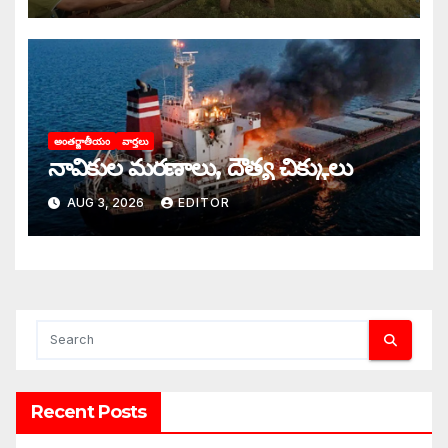
అంతర్జాతీయం
వార్తలు
నావికుల మరణాలు, దౌత్య చిక్కులు
AUG 3, 2026
EDITOR
Recent Posts