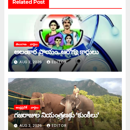
Related Post
తెలంగాణ
వార్తలు
అలంకార ప్రాయం..ఆరోగ్య కార్డులు
AUG 3, 2026
EDITOR
ఆంధ్రప్రదేశ్
వార్తలు
గజరాజుల నియంత్రణకు ‘కుంకీలు’
AUG 3, 2026
EDITOR