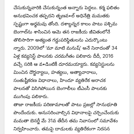
చేసుకున్నవారికి చేసుకున్నంత అన్నారు పెద్దలు. కర్మ ఫలితం
అనుభవించక తప్పదని తృణవ•ల్‌ అధినేత్రి మమతకు
స్పష్టంగా అర్థమవు తోంది. దశాబ్దన్నర కాలం పాటు పశ్చిమ
బెంగాల్‌ను శాసించిన ఆమె తన రాజకీయ జీవితంలోనే
తొలిసారిగా అత్యంత గడ్డుపరిస్థితులను ఎదుర్కొంటు
న్నారు. 2009లో ‘మా మాటి మనుష్‌’ అనే నినాదంతో 34
ఏళ్ల కవ్యనిస్ట్ ‌పాలనకు చరమగీతం పలికారు దీదీ, 2016
వచ్చే సరికి ఆ వ•డింటికీ దూరమయ్యారు. కవ్యనిస్టులను
మించిన దౌర్జన్యాలు, హత్యలు, అత్యాచారాలు,
సంతుష్టీకరణ విధానాలు, హిందూ వ్యతిరేక అరాచక
పాలనతో విసిగిపోయిన బెంగాలీలు టీఎంసీ పాలనకు
ముగింపు పలికారు.
తాజా రాజకీయ పరిణామాలతో పాటు ప్రజల్లో సానుభూతి
పొందేందుకు. అనుసరించాల్సిన విధానాలపై చర్చించేందుకు
మమతా బెనర్జీ మే 31వ తేదీన తమ నివాసంలో సమావేశం
నిర్వహించారు. తమపై దాడులకు వ్యతిరేకంగా నిరసన