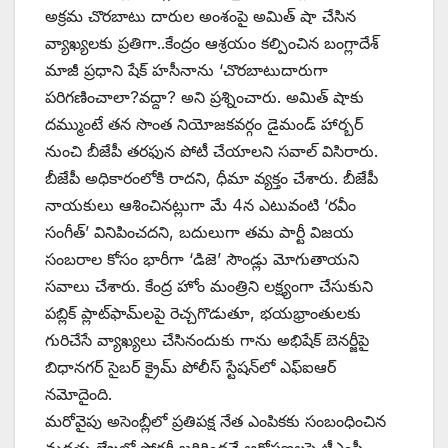
అక్రమ చొరబాటు దారుల అంశంపై అమిత్‌ ‌షా చేసిన
వ్యాఖ్యలకు ప్రతిగా..కేంద్రం ఆశ్రయం కల్పించిన బంగ్లాదేశ్‌
‌మాజీ ప్రధాని షేక్‌ ‌హసీనాను ‘చొరబాటుదారుగా
పరిగణించాలా?వద్దా? అని ప్రశ్నించారు. అమిత్‌ ‌షాకు
దమ్ముంటే తన సొంత నియోజకవర్గం డైమండ్‌ ‌హార్బర్‌
‌నుంచి బీజేపీ తరఫున పోటీ చేయాలని సవాల్‌ ‌విసిరారు.
బీజేపీ అధికారంలోకి రాదని, ధీమా వ్యక్తం చేశారు. బీజేపీ
నాయకులు ఆశించినట్లుగా మే 4న ఎటువంటి ‘రవీం
సంగీత్‌’ ‌వినిపించదని, బదులుగా తమ పార్టీ విజయ
సంబరాల కోసం భారీగా ‘డిజె’ సౌండ్లు మోగుతాయని
సవాలు చేశారు. కేంద్ర హోం మంత్రిని లక్ష్యంగా చేసుకుని
పబ్లిక్‌ ‌ప్లాట్‌ఫామ్‌లపై రెచ్చగొడుతూ, భయభ్రాంతులకు
గురిచేసే వ్యాఖ్యలు చేసినందుకు గాను అభిషేక్‌ ‌బెనర్జీపై
బిధానగర్‌ ‌సైబర్‌ ‌క్రైమ్‌ ‌పోలీస్‌ ‌స్టేషన్‌లో ఎఫ్‌ఐఆర్‌
‌నమోదైంది.
మరోవైపు అసెంబ్లీలో ప్రతిపక్ష నేత ఎంపికకు సంబంధించిన
మద్దతు లేఖలో ఫోర్జరీ జరిగిందనే ఆరోపణలపై టీఎంసీ