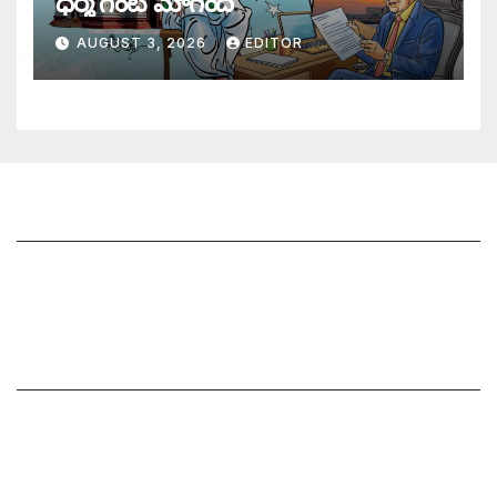
ధర్మ గంట మోగింది
AUGUST 3, 2026
EDITOR
జాగృతి గురించి
సంప్రదించండి
మీ ఆర్టికల్ ని పంపించండి
మాతో ప్రకటనలు చెయ్యండి