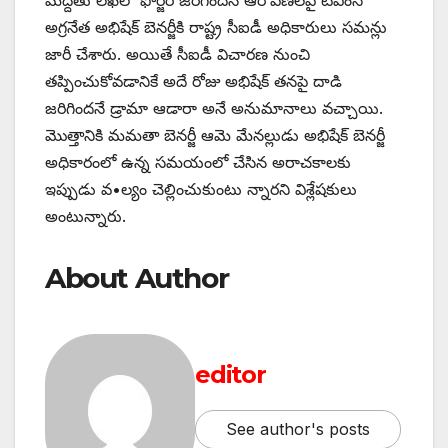
అగ్రనేత అభిషేక్‌ ‌బెనర్జీకి రాష్ట్ర సీఐడీ అధికారులు సమన్లు
జారీ చేశారు. అయితే సీఐడీ విచారణ నుంచి
తప్పించుకోవడానికే అదే రోజు అభిషేక్‌ ‌తనపై దాడి
జరిగిందనే డ్రామా ఆడారా అనే అనుమానాలు వచ్చాయి.
మొత్తానికి మమతా బెనర్జీ ఆమె మేనల్లుడు అభిషేక్‌ ‌బెనర్జీ
అధికారంలో ఉన్న సమయంలో చేసిన అరాచకాలకు
ఇప్పుడు వ•ల్యం చెల్లించుకుంటు న్నారని విశ్లేషకులు
అంటున్నారు.
About Author
editor
See author's posts