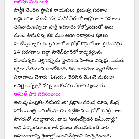
అభిషేక్‌ ‌మీద దాడి
పార్టీకి చెందిన స్థానిక నాయకులు ప్రభుత్వ పథకాల
లబ్ధిదారుల నుండి ‘కట్‌ ‌మనీ’ పేరుతో అక్రమంగా వసూలు
చేసేవారు.ఇప్పుడా పార్టీ అధికారం కోల్పోవడంతో తమ
నుంచి తీసుకున్న కట్‌ ‌మనీ తిరిగి ఇవ్వాలని ప్రజలు
నిలదీస్తున్నారు.ఈ క్రమంలో అభిషేక్‌ ‌కొద్ది రోజుల క్రితం దక్షిణ
24 పరగణాల జిల్లా సొరేన్‌పూర్‌లో కార్యకర్తలను
పరామర్శకు వెళ్లినప్పుడు స్థానిక మహిళలు చీపుర్లు, వెదురు
కర్రలు చేతబూని ఆందోళనకు దిగి ఆయనకు వ్యతిరేకంగా
నినాదాలు చేశారు. విషయం తెలిసిన వెంటనే మమతా
బెనర్జీ ఆస్పత్రికి వచ్చి ఆయనను పరామర్శించారు.
అమిత్‌ ‌షాకే బెదిరింపులు
అసెంబ్లీ ఎన్నికల సమయంలో ప్రధాని నరేంద్ర మోదీ, కేంద్ర
హోం మంత్రి అమిత్‌ ‌షాలను ఉద్దేశించి అభిషేక్‌ ‌బెనర్జీ చాలా
పొగరుతో మాట్లాడారు. వారు ‘అవుట్‌సైడర్‌ ‌జమీందార్లు’
అని పేర్కొంటూ,బెంగాల్‌ ‌ప్రజలు తలుచుకుంటే వారి
అహంకారాన్ని క్షణాల్లో అణచివేస్తారని హెచ్చరించారు.