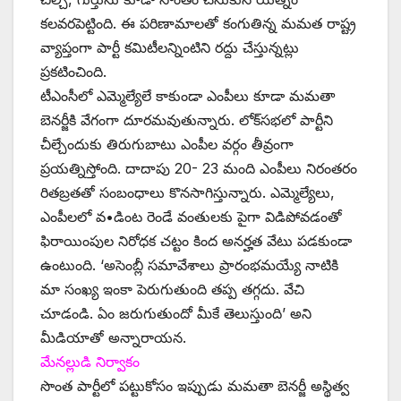
కలవరపెట్టింది. ఈ పరిణామాలతో కంగుతిన్న మమత రాష్ట్ర
వ్యాప్తంగా పార్టీ కమిటీలన్నింటిని రద్దు చేస్తున్నట్లు
ప్రకటించింది.
టీఎంసీలో ఎమ్మెల్యేలే కాకుండా ఎంపీలు కూడా మమతా
బెనర్జీకి వేగంగా దూరమవుతున్నారు. లోక్‌సభలో పార్టీని
చీల్చేందుకు తిరుగుబాటు ఎంపీల వర్గం తీవ్రంగా
ప్రయత్నిస్తోంది. దాదాపు 20- 23 మంది ఎంపీలు నిరంతరం
రితబ్రతతో సంబంధాలు కొనసాగిస్తున్నారు. ఎమ్మెల్యేలు,
ఎంపీలలో వ•డింట రెండే వంతులకు పైగా విడిపోవడంతో
ఫిరాయింపుల నిరోధక చట్టం కింద అనర్హత వేటు పడకుండా
ఉంటుంది. ‘అసెంబ్లీ సమావేశాలు ప్రారంభమయ్యే నాటికి
మా సంఖ్య ఇంకా పెరుగుతుంది తప్ప తగ్గదు. వేచి
చూడండి. ఏం జరుగుతుందో మీకే తెలుస్తుంది’ అని
మీడియాతో అన్నారాయన.
మేనల్లుడి నిర్వాకం
సొంత పార్టీలో పట్టుకోసం ఇప్పుడు మమతా బెనర్జీ అస్థిత్వ