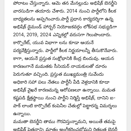
పోరాటం చేస్తున్నారు. ఆమె తన మేనల్లుడు అభిషేక్‌ ‌బెనర్జీని
వారసుడిగా తయారు చేశారు. 2014 నుంచి పార్టీలోని కీలక
బాధ్యతలను అప్పగించారు.పార్టీ ప్రధాన కార్యదర్శిగా ఉన్న
అభిషేక్‌ ‌డైమండ్‌ ‌హార్బర్‌ ‌నియోజకవర్గం లోక్‌సభ సభ్యుడిగా
2014, 2019, 2024 ఎన్నికల్లో వరుసగా గెలుపొందారు.
కార్పొరేట్‌, ‌యువ విభాగా లను కూడా ఆయనే
పర్యవేక్షిస్తున్నారు. పార్టీలో కీలక నిర్ణయాలన్నీ తీసుకొనేవారు.
కాగా, ఆయనే ప్రస్తుత సంక్షోభానికి కేంద్ర బిందువు. ఆయన
కారణంగానే మమతకు సీనియర్‌ ‌నాయకులతో దూరం
పెరుగుతూ వచ్చింది. ప్రస్తుత ముఖ్యమంత్రి సువేందు
అధికారి సహా పలు నేతలు పార్టీనీ వీడి వెళ్లడానికి కూడా
అభిషేక్‌ ‌వైఖరే కారణమన్న ఆరోపణలూ ఉన్నాయి. మమత
కష్టపడి క్షేత్రస్థాయి నుంచి పార్టీని నిర్మిస్తే అభిషేక్‌, ‌దానిని ఐ-
పాక్‌ ‌లాంటి కార్పొరేట్‌ ‌కంపెనీల చేతుల్లో పెట్టారన్న విమర్శలు
ఉన్నాయి.
మమతా బెనర్జీని తాము గౌరవిస్తున్నామని, అయితే తమపై
అభిషేక్‌ ‌పెత్తనాన్ని మాత్రం అంగీకరించబోమని రితబ్రత బెనర్జీ