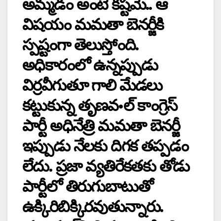
అమ్మడం అంటే కష్టమే.. ఆ
విషయం మమతా బెనర్జీకి
స్పష్టంగా తెలుస్తోంది.
అధికారంలో ఉన్నప్పుడు
విర్రవీగుతూ గాలి మేడలు
కట్టుకున్న తృణవ•ల్‌ ‌కాంగ్రెస్‌
‌పార్టీ అధినేత్రి మమతా బెనర్జీ
ఇప్పుడు నేలకు దిగక తప్పడం
లేదు. ప్రజా వ్యతిరేకతకు తోడు
పార్టీలో తిరుగుబాటుతో
ఉక్కిరిబిక్కిరవుతున్నారు.