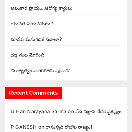
అలంకార ప్రాయం..ఆరోగ్య కార్డులు
యువత పయనమెటు?
మానవ మనుగడకే సవాలా?
ధర్మ గంట మోగింది
‘మాతృత్వం నాగరికతకు పునాది’
Recent Comments
U Hari Narayana Sarma
on
వేద విజ్ఞాన వేదిక వైశిష్ట్యం
P GANESH
on
‌రానున్నది రోబోల రాజ్యం!