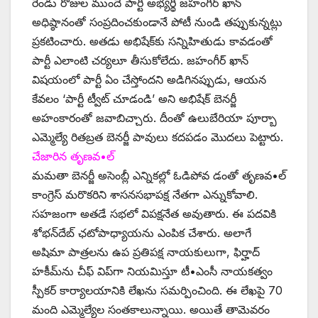
రెండు రోజుల ముందే పార్టీ అభ్యర్థి జహంగీర్‌ ‌ఖాన్‌
అధిష్ఠానంతో సంప్రదించకుండానే పోటీ నుండి తప్పుకున్నట్లు
ప్రకటించారు. అతడు అభిషేక్‌కు సన్నిహితుడు కావడంతో
పార్టీ ఎలాంటి చర్యలూ తీసుకోలేదు. జహంగీర్‌ ‌ఖాన్‌
‌విషయంలో పార్టీ ఏం చేస్తోందని అడిగినప్పుడు, ఆయన
కేవలం ‘పార్టీ ట్వీట్‌ ‌చూడండి’ అని అభిషేక్‌ ‌బెనర్జీ
అహంకారంతో జవాబిచ్చారు. దీంతో ఉలుబేరియా పూర్బా
ఎమ్మెల్యే రితబ్రత బెనర్జీ పావులు కదపడం మొదలు పెట్టారు.
చేజారిన తృణవ•ల్‌
‌మమతా బెనర్జీ అసెంబ్లీ ఎన్నికల్లో ఓడిపోవ డంతో తృణవ•ల్‌
‌కాంగ్రెస్‌ ‌మరొకరిని శాసనసభాపక్ష నేతగా ఎన్నుకోవాలి.
సహజంగా అతడే సభలో విపక్షనేత అవుతారు. ఈ పదవికి
శోభన్‌దేబ్‌ ‌ఛటోపాధ్యాయను ఎంపిక చేశారు. అలాగే
అషిమా పాత్రలను ఉప ప్రతిపక్ష నాయకులుగా, ఫిర్హాద్‌
‌హకీమ్‌ను చీఫ్‌ ‌విప్‌గా నియమిస్తూ టీ•ఎంసీ నాయకత్వం
స్పీకర్‌ ‌కార్యాలయానికి లేఖను సమర్పించింది. ఈ లేఖపై 70
మంది ఎమ్మెల్యేల సంతకాలున్నాయి. అయితే తామెవరం