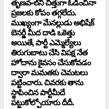
తృణవ•ల్‌ని చిత్తుగా ఓడించినా
ప్రజలకు కోపం తగ్గలేదు.
ముఖ్యంగా మేనల్లుడు అభిషేక్‌
‌బెనర్జీ మీద దాడి ఒకెత్తు
అయితే, పార్టీ ఎమ్మెల్యేలు
తిరుగుబాటు చేసి విపక్ష నేత
హోదాను కైవసం చేసుకోవడం
ద్వారా మమతకు చెమటలు
పట్టించారు. చివరకు తాను
స్థాపించిన పార్టీమీదే
పట్టుకోల్పోయారు దీదీ.