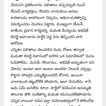
చేయనని ప్రకటించారు. ఫలితాలు వచ్చినప్పటి నుంచీ
టీఎంసీ కార్యకర్తలు, కొందరు నాయకులు అసలు
కారణాలను బాహాటంగా చెప్పడం, అధినాయకత్వాన్ని
విమర్శించడం మొదలు పెట్టారు. ముఖ్యంగా టీఎంసీ
జాతీయ ప్రధాన కార్యదర్శి, మమత మేనల్లుడు అభిషేక్‌
‌బెనర్జీ అహంకారం పార్టీకి చెడ్డ పేరు తెచ్చిందని వారి
ఆరోపణ.
ఎన్నికల ఫలితాలు వెలువడిన రెండు రోజుల తర్వాత
మమతా బెనర్జీ నివాసంలో జరిగిన ఒక సమావేశంలో ‘మనం
ఓడిపోలేదు.. మనమే గెలిచాము.. అభిషేక్‌ అద్భుతంగా పని
చేశాడు’ అంటూ అలా అంటూ అందరూ నిలబడి చప్పట్లు
కొట్టాని హాజరైన ఎమ్మెల్యేలందరినీ కోరారు. అయినా
చాలామంది తట్టుకోలేక పోయారు, అలా చేయలేదు. కానీ
ఆమె ఏమీ అనలేదు కూడా. పార్టీలో కనిపించిన అసమ్మతి
తాలూకు తొలి సంకేతాన్ని మమత గమనించలేకపోయారు.
ఎన్నిక వాయిదా పడిన ఫల్తా నియోజకవర్గంలో రీ పోలింగ్‌కు