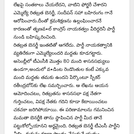
లేఖపై సంతకాలు చేయలేదని, వాటిని ఫోర్జరీ చేశారని
ఎమ్మెల్యే రితబ్రత బెనర్జీ, సందీపన్‌ ‌సహా బహిరంగం గానే
ఆరోపించారు.దీంతో క్రమశిక్షణను ఉల్లంఘించారనే
కారణంతో తృణవ•ల్‌ ‌కాంగ్రెస్‌ ‌నాయకత్వం వీరిద్దరినీ పార్టీ
నుండి బహిష్కరించింది.
రితబ్రత బెనర్జీ ఇంతటితో ఆగలేదు. పార్టీ నాయకత్వానికి
వ్యతిరేకంగా ఎమ్మెల్యేలందరి మద్దతు కూడగట్టారు.
అసెంబ్లీలో టీఎంసీకి మొత్తం 80 మంది శాసనసభ్యులు
ఉండగా,అందులో వ•డింట రెండొంతుల కంటే ఎక్కువ
మంది మద్దతు తమకు ఉందని పేర్కొంటూ స్పీకర్‌
‌రతీంద్రబోస్‌కు లేఖ సమర్పించారు. ఆ లేఖను ఆయన
ఆమోదించటం, రితబ్రతను శాసనసభా పక్ష నేతగా
గుర్తించటం, విపక్ష నేతకు గదిని కూడా కేటాయించటం
చకచకా జరిగిపోయాయి. ఈ పరిణామాలను గమనించిన
మమతా బెనర్జీకి తాను స్థాపించిన పార్టీ మీద తానే
పట్టుకోల్పోయానని అర్థమైంది. రితబ్రత బెనర్జీ టీఎంసీ పార్టీని
చీల్చి, గుర్తును కూడా సొంతం చేసుకునే యత్నం