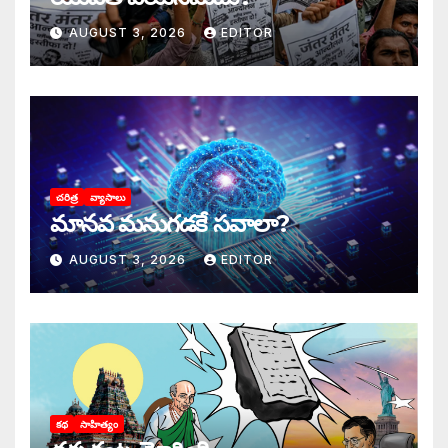
AUGUST 3, 2026
EDITOR
చరిత్ర
వ్యాసాలు
మానవ మనుగడకే సవాలా?
AUGUST 3, 2026
EDITOR
కథ
సాహిత్యం