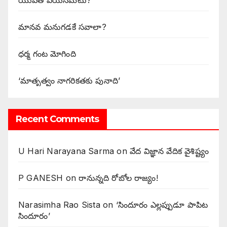
యువత పయనమెటు?
మానవ మనుగడకే సవాలా?
ధర్మ గంట మోగింది
‘మాతృత్వం నాగరికతకు పునాది’
Recent Comments
U Hari Narayana Sarma
on
వేద విజ్ఞాన వేదిక వైశిష్ట్యం
P GANESH
on
‌రానున్నది రోబోల రాజ్యం!
Narasimha Rao Sista
on
‘సిందూరం ఎల్లప్పుడూ పాపిట
సిందూరం’