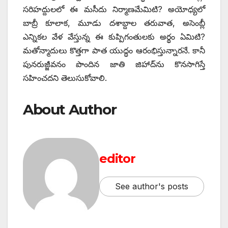
సరిహద్దులలో ఈ మసీదు నిర్మాణమేమిటి? అయోధ్యలో
బాబ్రీ కూలాక, మూడు దశాబ్దాల తరువాత, అసెంబ్లీ
ఎన్నికల వేళ వేస్తున్న ఈ కుప్పిగంతులకు అర్థం ఏమిటి?
మతోన్మాదులు కొత్తగా పాత యుద్ధం ఆరంభిస్తున్నారనే. కానీ
పునరుజ్జీవనం పొందిన జాతి జిహాద్‌ను కొనసాగిస్తే
సహించదని తెలుసుకోవాలి.
About Author
editor
See author's posts