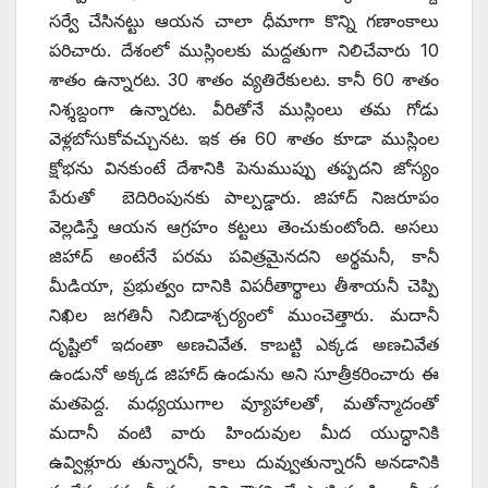
సర్వే చేసినట్టు ఆయన చాలా ధీమాగా కొన్ని గణాంకాలు
పరిచారు. దేశంలో ముస్లింలకు మద్దతుగా నిలిచేవారు 10
శాతం ఉన్నారట. 30 శాతం వ్యతిరేకులట. కానీ 60 శాతం
నిశ్శబ్దంగా ఉన్నారట. వీరితోనే ముస్లింలు తమ గోడు
వెళ్లబోసుకోవచ్చునట. ఇక ఈ 60 శాతం కూడా ముస్లింల
క్షోభను వినకుంటే దేశానికి పెనుముప్పు తప్పదని జోస్యం
పేరుతో బెదిరింపునకు పాల్పడ్డారు. జిహాద్‌ నిజరూపం
వెల్లడిస్తే ఆయన ఆగ్రహం కట్టలు తెంచుకుంటోంది. అసలు
జిహాద్‌ అంటేనే పరమ పవిత్రమైనదని అర్థమనీ, కానీ
మీడియా, ప్రభుత్వం దానికి విపరీతార్థాలు తీశాయనీ చెప్పి
నిఖిల జగతినీ నిబిడాశ్చర్యంలో ముంచెత్తారు. మదానీ
దృష్టిలో ఇదంతా అణచివేత. కాబట్టి ఎక్కడ అణచివేత
ఉండునో అక్కడ జిహాద్‌ ఉండును అని సూత్రీకరించారు ఈ
మతపెద్ద. మధ్యయుగాల వ్యూహాలతో, మతోన్మాదంతో
మదానీ వంటి వారు హిందువుల మీద యుద్ధానికి
ఉవ్విళ్లూరు తున్నారనీ, కాలు దువ్వుతున్నారనీ అనడానికి