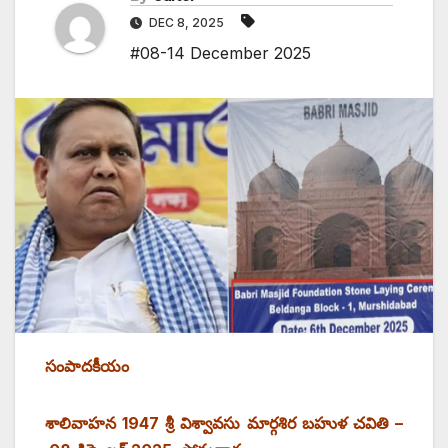
DEC 8, 2025
#08-14 December 2025
సంపాదకీయం
శాలివాహన 1947 శ్రీ విశ్వావసు మార్గశిర బహుళ చవితి –