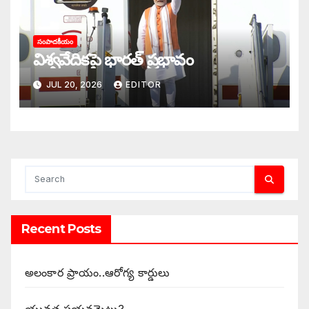
సంపాదకీయం
విశ్వవేదికపై భారత్ ప్రభావం
JUL 20, 2026
EDITOR
Recent Posts
అలంకార ప్రాయం..ఆరోగ్య కార్డులు