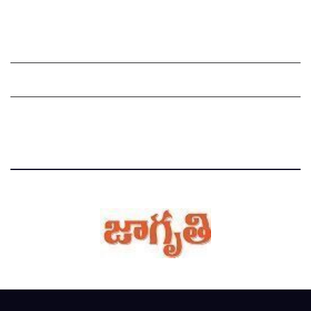
Grievance Redressal Mechanism
Grievances
Privacy Policy