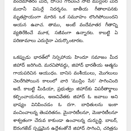
వందేమాతరం మీద, దానిని గౌరవించే సాటి ముస్లింల మీద
మదానీ విసుర్లే నిదర్శనం. జాతీయ గీతాలాపనకు
మృతప్రాయంగా మారిన ఒక సమూహం లొంగిపోయిందని
ఆయన ఉవాచ. తాము, అంటే వందేమాతర గీతాన్ని
వ్యతిరేకించే మూక, సజీవంగా ఉన్నారట. కాబట్టి ఏ
పరిణామాలు ఎదురైనా ఎదుర్కొంటారట.
ఒకప్పుడు భారత్‌లో నిస్సహాయ హిందూ సమాజం మీద
జిహాద్‌ జరిగింది. మరచిపోవద్దు, జిహాద్‌ భారతీయ ఆత్మను
గాయపరిచిన ఆయుధం. బానిస వంశీయులు, మొగలులు
చెలరేగిపోయిన కాలంలో వారి ‘ముస్లిం సేన’ సాగించింది
అదే. కాబట్టి మీడియా, ప్రభుత్వం జిహాద్‌కు విపరీతార్థాలు
కల్పించాయనడం, అణచివేతకు జిహాద్‌ ఓ జవాబు అని
భాష్యం వినిపించడం ఓ దగా. బాధితులను ఇంకా
వంచించాలన్న తెంపరితనం. మైనారిటీలనూ, మెజారిటీలనూ
శాశ్వతంగా చేరువ కాకుండా ఉంచాలన్న దుర్బుద్ధి. బాబర్‌,
ఔరంగజేబ్‌ స్పష్టమైన ఉద్దేశంతోనే జిహాద్‌ సాగించి, చరిత్రను