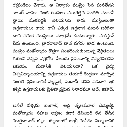
రక్తపంకిలం చేశారు. ఆ నిర్వాకం ముస్లిం సేన ఘనతేనని
బాబర్‌ నామా వంటి రచనలు ఎలుగెత్తిన సంగతి మదానీ
స్థాయి మతపెద్దకి తెలియనిది కాదు. ముస్లింలంతా
ఉగ్రవాదులు కాదు. కానీ ఎక్కడ ఉగ్రవాద ఘటన జరిగినా
దాని వెనుక ముస్లింలు మాత్రమే ఉంటున్నారు. పాకిస్తాన్‌
పేరు ఉంటుంది. హైదరాబాద్‌ పాత నగరం జాడ ఉంటుంది.
ముస్లిం మతోన్మాదం కొత్తగా సంతరించుకుంటున్న వెర్రితలలు
గురించి చెప్పిన ఎర్రకోట పేలుడు ప్రపంచాన్ని నివ్వెరపరిచిన
విషయం మదానీకి తెలియనిదా? ఒక వైద్య
విశ్వవిద్యాలయాన్ని ఉగ్రవాదుల తయారీ కేంద్రంగా మార్చిన
సంగతి ప్రపంచానికే వెల్లడైతే, మదానీ చెవిన పడదా? ఇక
కశ్మీరీ ఉగ్రవాదులకు ప్రీతిపాత్రమైన నినాదమూ అదే, జిహాద్‌.
అసలే పశ్చిమ బెంగాల్‌, ఆపై తృణమూల్‌ ఎమ్మెల్యే.
మతోన్మాదం సహజ లక్షణం కదా! డిసెంబర్‌ 6వ తేదీన
ముర్షిదాబాద్‌ జిల్లా, బెల్డంగాలో బాబ్రీ మసీదు నిర్మాణానికి