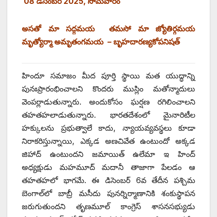
08 డిసెంబర్‌ 2025, సోమవారం
అసతో మా సద్గమయ తమసో మా జ్యోతిర్గమయ
మృత్యోర్మా అమృతంగమయ – బృహదారణ్యకోపనిషత్‌
హిందూ సమాజం మీద పూర్తి స్థాయి మత యుద్ధాన్ని
పునఃప్రారంభించాలని కొందరు ముస్లిం మతోన్మాదులు
వెంపర్లాడుతున్నారు. అందుకోసం ఘర్షణ రగిలించాలని
తహతహలాడుతున్నారు. భారతదేశంలో మైనారిటీల
హక్కులను ప్రభుత్వాలే కాదు, న్యాయవ్యవస్థలు కూడా
నిరాకరిస్తున్నాయి, ఎక్కడ అణచివేత ఉంటుందో అక్కడ
జిహాద్‌ ఉంటుందని జమాయిత్‌ ఉలేమా ఇ హింద్‌
అధ్యక్షుడు మహమూద్‌ మదానీ తాజాగా పేలడం ఆ
తహతహలో భాగమే. ఈ డిసెంబర్‌ 6వ తేదీన పశ్చిమ
బెంగాల్‌లో బాబ్రీ మసీదు పునర్నిర్మాణానికి శంకుస్థాపన
జరుగుతుందని తృణమూల్‌ కాంగ్రెస్‌ శాసనసభ్యుడు