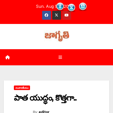
Skip
Sun. Aug 9th, 2026
to
content
సంపాదకీయం
పాత యుద్ధం, కొత్తగా..
By
editor