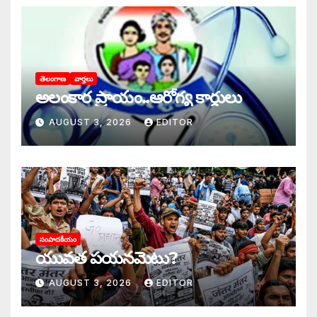
తెలంగాణ
వార్తలు
అలంకార ప్రాయం..ఆరోగ్య కార్డులు
AUGUST 3, 2026
EDITOR
సంపాదకీయం
యువత పయనమెటు?
AUGUST 3, 2026
EDITOR