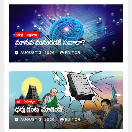
చరిత్ర
వ్యాసాలు
మానవ మనుగడకే సవాలా?
AUGUST 3, 2026
EDITOR
కథ
సాహిత్యం
ధర్మ గంట మోగింది
AUGUST 3, 2026
EDITOR