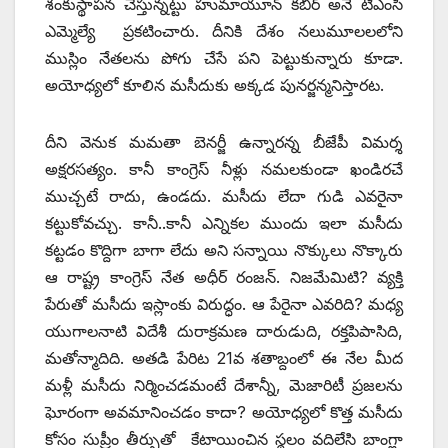
శంకుస్థాపన చేస్తున్నట్టు హుమాయూన్‌ కబీర్‌ అనే టీఎంసీ
ఎమ్మెల్యే ప్రకటించారు. దీనికి దేశం నలుమూలలలోని
ముస్లిం నేతలను పోగు చేసే పని పెట్టుకున్నారు కూడా.
అయోధ్యలో కూలిన మసీదుకు అక్కడ పునర్జన్మనిస్తారట.
దీని వెనుక మమతా బెనర్జీ ఉన్నారన్న బీజేపీ విమర్శ
అక్షరసత్యం. కానీ కాంగ్రెస్‌ నీళ్లు నమలకుండా ఖండిరచే
ముచ్చటే రాదు, ఉండదు. మసీదు లేదా గుడి ఎవరైనా
కట్టుకోవచ్చు. కానీ..కానీ ఎన్నికల ముందు ఇలా మసీదు
కట్టడం కొద్దిగా బాగా లేదు అని సన్నాయి నొక్కులు నొక్కారు
ఆ రాష్ట్ర కాంగ్రెస్‌ నేత అధీర్‌ రంజన్‌. నిజమేమిటి? వ్యక్తి
పేరుతో మసీదు ఇస్లాంకు విరుద్ధం. ఆ పేరైనా ఎవరిది? మధ్య
యుగాలనాటి విదేశీ దురాక్రమణ దారుడుది, రక్తపిపాసిది,
మతోన్మాదిది. అతడి పేరిట 21వ శతాబ్దంలో ఈ నేల మీద
మళ్లీ మసీదు నిర్మించడమంటే దేశాన్నీ, మెజారిటీ ప్రజలను
ఘోరంగా అవమానించడం కాదా? అయోధ్యలో కొత్త మసీదు
కోసం సుప్రీం తీర్పుతో కేటాయించిన స్థలం వదిలేసి బాంగ్లా