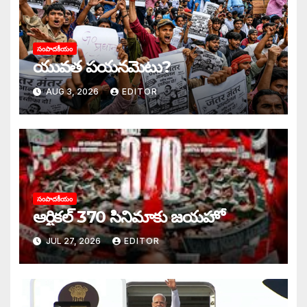
సంపాదకీయం
యువత పయనమెటు?
AUG 3, 2026
EDITOR
సంపాదకీయం
ఆర్టికల్‌ 370 ‌సినిమాకు జయహో
JUL 27, 2026
EDITOR