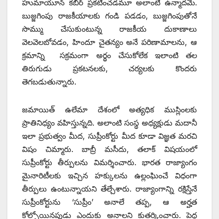
హుమాయూన్‌ కబీర్‌ ప్రకటించడమూ అలాంటి ఉన్మాదమే.
బుజ్జగింపు రాజకీయాలకు గండి పడడం, బుజ్జగింపుతోనే
సొమ్ము చేసుకుంటున్న రాజకీయ దుకాణాలు
వెలవెలబోవడం, హిందూ చైతన్యం అనే పరిణామాలను, ఆ
క్రమాన్ని సక్రమంగా అర్థం చేసుకోలేక ఇలాంటి తల
తిరుగుడు ప్రకటనలకు, చర్యలకు కొందరు
తెగబడుతున్నారు.
జమాయిత్‌ ఉలేమా దేశంలో అత్యధిక ముస్లింలకు
ప్రాతినిధ్యం వహిస్తున్నది. అలాంటి సంస్థ అధ్యక్షుడు మదానీ
ఇలా ప్రభుత్వం మీద, సుప్రీంకోర్టు మీద కూడా విజ్ఞత మరచి
విషం చిమ్మారు. బాబ్రీ మసీదు, తలాక్‌ విషయంలో
సుప్రీంకోర్టు తీర్పులను విమర్శించారు. భారత రాజ్యాంగం
మైనారిటీలకు ఇచ్చిన హక్కులను ఉల్లంఘించే విధంగా
తీర్పులు ఉంటున్నాయని తేల్చేశారు. రాజ్యాంగాన్ని రక్షిస్తేనే
సుప్రీంకోర్టును ‘సుప్రీం’ అనాలే తప్ప, ఆ అర్హత
కోల్పోయినపుడు ఎందుకు అనాలని కుతర్కించారు. పెద్ద