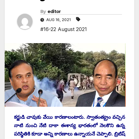
By
editor
AUG 16, 2021
#16-22 August 2021
కర్ణుడి చావుకు వేయి కారణాలంటారు. స్వాతంత్య్రం వచ్చిన
నాటి నుంచి నేటి దాకా ఈశాన్య భారతంలో నెలకొని ఉన్న
పరిస్థితికి కూడా అన్ని కారణాలు ఉన్నాయనే చెప్పాలి. బ్రిటిష్‌