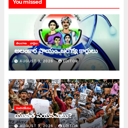
You missed
తెలంగాణ
వార్తలు
అలంకార ప్రాయం..ఆరోగ్య కార్డులు
AUGUST 3, 2026
EDITOR
సంపాదకీయం
యువత పయనమెటు?
AUGUST 3, 2026
EDITOR