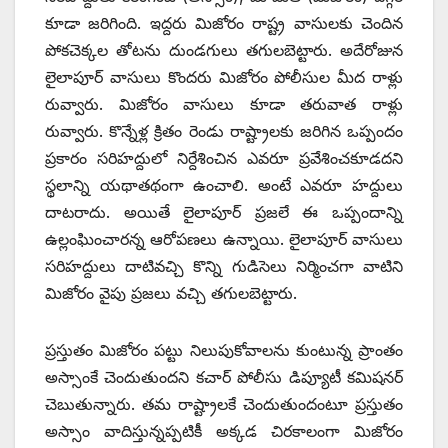
కూడా జరిగింది. ఇద్దరు మిజోరం రాష్ట్ర వాసులకు చెందిన
పోకచెక్కల తోటను దుండగులు తగులబెట్టారు. అదేరోజున
లైలాపూర్‌ ‌వాసులు కొందరు మిజోరం పోలీసుల మీద రాళ్లు
రువ్వారు. మిజోరం వాసులు కూడా తరువాత రాళ్లు
రువ్వారు. కొన్నేళ్ల క్రితం రెండు రాష్ట్రాలకు జరిగిన ఒప్పందం
ప్రకారం సరిహద్దులో నిర్దేశించిన ఎవరూ ప్రవేశించకూడదని
స్థలాన్ని యథాతథంగా ఉంచాలి. అంటే ఎవరూ హద్దులు
దాటరాదు. అయితే లైలాపూర్‌ ‌ప్రజలే ఈ ఒప్పందాన్ని
ఉల్లంఘించారన్న ఆరోపణలు ఉన్నాయి. లైలాపూర్‌ ‌వాసులు
సరిహద్దులు దాటివచ్చి కొన్ని గుడిసెలు నిర్మించగా వాటిని
మిజోరం వైపు ప్రజలు వచ్చి తగులబెట్టారు.
ప్రస్తుతం మిజోరం పట్టు నిలుపుకోవాలను కుంటున్న ప్రాంతం
అస్సాంకే చెందుతుందని కచార్‌ ‌పోలీసు డిప్యూటీ కమిషనర్‌
‌చెబుతున్నారు. తమ రాష్ట్రాలకే చెందుతుందంటూ ప్రస్తుతం
అస్సాం వాదిస్తున్నప్పటికీ అక్కడ చిరకాలంగా మిజోరం