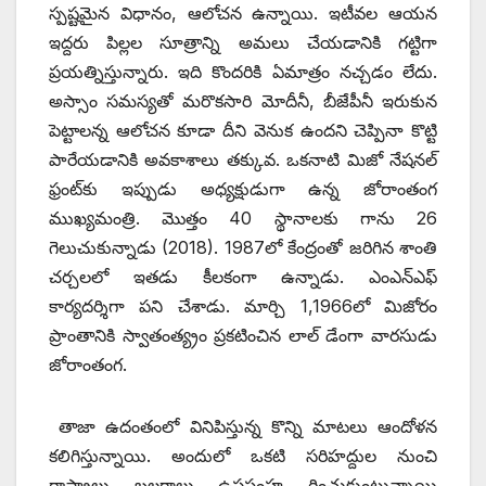
స్పష్టమైన విధానం, ఆలోచన ఉన్నాయి. ఇటీవల ఆయన
ఇద్దరు పిల్లల సూత్రాన్ని అమలు చేయడానికి గట్టిగా
ప్రయత్నిస్తున్నారు. ఇది కొందరికి ఏమాత్రం నచ్చడం లేదు.
అస్సాం సమస్యతో మరొకసారి మోదీనీ, బీజేపీనీ ఇరుకున
పెట్టాలన్న ఆలోచన కూడా దీని వెనుక ఉందని చెప్పినా కొట్టి
పారేయడానికి అవకాశాలు తక్కువ. ఒకనాటి మిజో నేషనల్‌
‌ఫ్రంట్‌కు ఇప్పుడు అధ్యక్షుడుగా ఉన్న జోరాంతంగ
ముఖ్యమంత్రి. మొత్తం 40 స్థానాలకు గాను 26
గెలుచుకున్నాడు (2018). 1987లో కేంద్రంతో జరిగిన శాంతి
చర్చలలో ఇతడు కీలకంగా ఉన్నాడు. ఎంఎన్‌ఎఫ్‌
‌కార్యదర్శిగా పని చేశాడు. మార్చి 1,1966లో మిజోరం
ప్రాంతానికి స్వాతంత్య్రం ప్రకటించిన లాల్‌ ‌డేంగా వారసుడు
జోరాంతంగ.
తాజా ఉదంతంలో వినిపిస్తున్న కొన్ని మాటలు ఆందోళన
కలిగిస్తున్నాయి. అందులో ఒకటి సరిహద్దుల నుంచి
రాష్ట్రాలు బలగాలు ఉపసంహ రించుకుంటున్నాయి