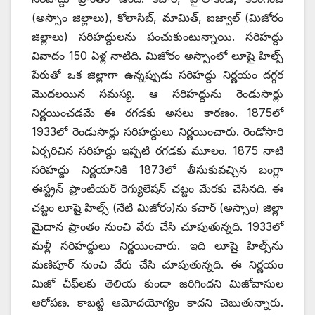
(అస్సాం జిల్లాలు), కోలాసిబ్‌, ‌మామిత్‌, ఐజ్వాల్‌ (‌మిజోరం
జిల్లాలు) సరిహద్దులను పంచుకుంటున్నాయి. సరిహద్దు
వివాదం 150 ఏళ్ల నాటిది. మిజోరం అస్సాంలో లూషై హిల్స్
‌పేరుతో ఒక జిల్లాగా ఉన్నప్పుడు సరిహద్దు నిర్ణయం దగ్గర
మొదలయిన సమస్య. ఆ సరిహద్దును రెండుసార్లు
నిర్ణయించడమే ఈ రగడకు అసలు కారణం. 1875లో
1933లో రెండుసార్లు సరిహద్దులు నిర్ణయించారు. రెండోసారి
ఏర్పరిచిన సరిహద్దు ఇప్పటి రగడకు మూలం. 1875 నాటి
సరిహద్దు నిర్ణయానికి 1873లో తీసుకువచ్చిన బంగ్లా
ఈస్ట్రన్‌ ‌ఫ్రాంటియర్‌ ‌రెగ్యులేషన్‌ ‌చట్టం మేరకు చేసినది. ఈ
చట్టం లూషై హిల్స్ (‌నేటి మిజోరం)ను కచార్‌ (అస్సాం) జిల్లా
మైదాన ప్రాంతం నుంచి వేరు చేసి చూపుతున్నది. 1933లో
మళ్లీ సరిహద్దులు నిర్ణయించారు. ఇది లూషై హిల్స్‌ను
మణిపూర్‌ ‌నుంచి వేరు చేసి చూపుతున్నది. ఈ నిర్ణయం
మిజో చీఫ్‌లకు తెలియ కుండా జరిగిందని మిజోవాసుల
ఆరోపణ. కాబట్టి ఆమోదయోగ్యం కాదని చెబుతున్నారు.