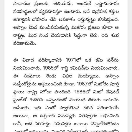
సాధారణ ప్రజలకు తెలియదు. అందుకే ఇష్టానుసారం
సరిహద్దులలో వ్యవహరిస్తూ ఉంటారు. ఇదే విద్రోహక శక్తుల
జోక్యానికి దోహదం చేసే అవకాశం ఇస్తున్నట్టు కనిపిస్తుంది.
అస్సాం మీద మండిపడుతున్న మిజోరం ప్రజలు కూడా ఆ
రాష్ట్రం మీద నింద వేయడానికి సిద్ధంగా లేరు. ఇది శుభ
పరిణామమే.
ఈ వివాద పరిష్కారానికి 1971లో ఒక కమి షన్‌ను
నియమించారు. 1985లో శాస్త్రి కమిషన్‌ను నియమించారు.
ఈ సంఘాలు రెండు విఫల మయ్యాయి. అస్సాం
సుప్రీంకోర్టును ఆశ్రయించింది కూడా. 1987లో మిజోరం పూర్తి
స్థాయి రాష్ట్ర హోదా పొందింది. 1986లో మిజో నేషనల్‌
‌ఫ్రంట్‌తో కుదిరిన ఒప్పందంతో సాయుధ తిరుగు బాటును
ఆపేశారు. ఇది ఎంతో స్వాగతించ దగిన పరిణామమే
అయినా, ఆ ఉగ్రవాద సమస్యకు పరిష్కారం లభించింది
కానీ, అది సరిహద్దు సమస్యకు జవాబు చెప్పలేకపోవడం
ఎందుకో అర్ధం కాదు. నిజానికి నరేంద్రమోదీ నాయకత్వంలోని