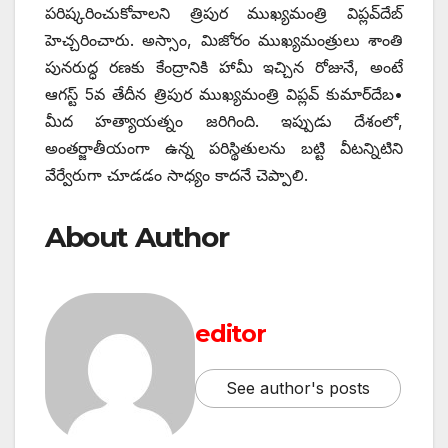
పరిష్కరించుకోవాలని త్రిపుర ముఖ్యమంత్రి విప్లవ్‌దేబ్‌
‌హెచ్చరించారు. అస్సాం, మిజోరం ముఖ్యమంత్రులు శాంతి
పునరుద్ధ రణకు కేంద్రానికి హామీ ఇచ్చిన రోజునే, అంటే
ఆగస్ట్ 5‌వ తేదీన త్రిపుర ముఖ్యమంత్రి విప్లవ్‌ ‌కుమార్‌దేబ•
మీద హత్యాయత్నం జరిగింది. ఇప్పుడు దేశంలో,
అంతర్జాతీయంగా ఉన్న పరిస్థితులను బట్టి వీటన్నిటిని
వేర్వేరుగా చూడడం సాధ్యం కాదనే చెప్పాలి.
About Author
editor
See author's posts