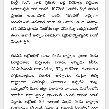
మళ్లీ 1875 నాటి ప్రకటన బట్టి సరిహద్దు నిర్ణయం
జరగాలన్నది వారి వాదన. 1972లో మిజోరం కేంద్ర పాలిత
ప్రాంతం అయినప్పటి నుంచి, 1980లో రాష్ట్రంగా
అవతరించిన తరువాత కూడా ఈ వివాదం ఉంది. అస్సాం
తన సరిహద్దులను మిజోరం కబ్జా చేసిందన్న అభిప్రాయంతో
ఉంది. అలాగే అస్సాం ఏకపక్షంగా వ్యవహరిస్తున్నదని మిజో
చెబుతున్నది.
గడచిన అక్టోబర్‌లో కూడా రెండు రాష్ట్రాల ప్రజలు రెండు
పర్యాయాలు ఘర్షణలకు దిగారు. అప్పుడు కనీసం
ఎనిమిదిమంది గాయపడగా, కొన్ని గుడిసెలు, దుకాణాలు
దగ్ధమయ్యాయి. నిజానికి అస్సాంకు, చుట్టూ ఉన్న
రాష్ట్రాలకు సరిహద్దు వివాదాలు ఇప్పటివి కావు.
అస్సాంలోని కచార్‌ ‌జిల్లా లైలాపూర్‌ ‌వాసులు, మిజోరంలోని
కొలాసిబ్‌ ‌జిల్లా వైరెంగ్టె ప్రాంతానికి చెందిన వారితో గొడవ
పడ్డారు. అక్టోబర్‌ 9‌న ఇలాంటి ఘర్షణే రెండు రాష్ట్రాల
సరిహద్దులు కరీంగంజ్‌ (అస్సాం), మామిత్‌ (‌మిజోరం) దగ్గర