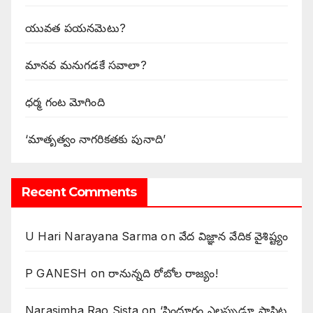
యువత పయనమెటు?
మానవ మనుగడకే సవాలా?
ధర్మ గంట మోగింది
‘మాతృత్వం నాగరికతకు పునాది’
Recent Comments
U Hari Narayana Sarma
on
వేద విజ్ఞాన వేదిక వైశిష్ట్యం
P GANESH
on
‌రానున్నది రోబోల రాజ్యం!
Narasimha Rao Sista
on
‘సిందూరం ఎల్లప్పుడూ పాపిట