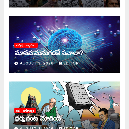
చరిత్ర
వ్యాసాలు
మానవ మనుగడకే సవాలా?
AUGUST 3, 2026
EDITOR
కథ
సాహిత్యం
ధర్మ గంట మోగింది
AUGUST 3, 2026
EDITOR