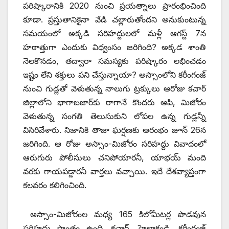
పరిష్కారానికి 2020 నుంచి ప్రయత్నాలు ప్రారంభించింది
కూడా. ప్రస్తుతానికైనా వేడి చల్లారుతోందని అనుకుంటున్న
సమయంలో అక్కడి సరిహద్దులలో మళ్లీ ఆగస్ట్ 7‌న
హఠాత్తుగా ఎందుకు విధ్వంసం జరిగింది? అక్కడ శాంతి
నెలకొనడం, తద్వారా సమస్యకు పరిష్కారం లభించడం
ఇష్టం లేని శక్తులు పని చేస్తున్నాయా? అస్సాంలోని కరీంగంజ్‌
‌నుంచి గుడ్లతో వెళుతున్న నాలుగు ట్రక్కులు ఆరోజు కచార్‌
‌జిల్లాలోని భాగాబజార్‌కు రాగానే కొందరు ఆపి, మిజోరం
వెళుతున్న సంగతి తెలుసుకుని లోపల ఉన్న గుడ్లన్నీ
విసిరివేశారు. నిజానికి తాజా ఘర్షణకు ఆరంభం జూన్‌ 26‌న
జరిగింది. ఆ రోజు అస్సాం-మిజోరం సరిహద్దు వివాదంలో
ఆరుగురు పోలీసులు చనిపోయారనీ, యాభయ్‌ ‌మంది
వరకు గాయపడ్డారనీ వార్తలు వచ్చాయి. ఇదే దేశవ్యాప్తంగా
కలవరం కలిగించింది.
అస్సాం-మిజోరంల మధ్య 165 కిలోమీటర్ల పొడవున
సరిహద్దు ప్రాంతం ఉంది. కచార్‌, ‌హైలాకండి, కరీంగంజ్‌