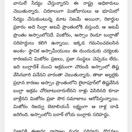
వాసులే సేద్యం చేస్తున్నారని ఈ రాష్ట్ర అధికారులు
చెబుతున్నారు. చిరకాలంగా మిజోవాసులు ఆ భూమిలో
సేద్యం చేసుకుంటున్న మాట నిజమే అయినా, రికార్డుల
ప్రకారం అది సింగ్లా అటవీ ప్రాంతంలోకి వస్తుంది. ఆ అటవీ
ప్రాంతం అస్సాంలోనిదే. మిజోరం, అస్సాం రెండూ బంగ్లాతో
సరిహద్దులు కలిగి ఉన్నాయి. ఇక్కడ గమనించవలసిన
అంశం- స్థానిక అస్సామీయులు ఈ దుందుడుకు చర్యలకు
కారణమని మిజోరం ప్రజలు, ప్రజా సంస్థలు చెప్పడం లేదు.
ఇది బంగ్లాదేశ్‌ ‌నుంచి అక్రమంగా చొరబడి అస్సాంలో తిష్ట
వేసినవారి పనేనని వారంతా చెబుతున్నారు. తాజా అల్లర్లకు
ప్రధాన కారణం అస్సాం ప్రాంతంలోని లైలాపూర్‌లో తిష్టవేసిన
బంగ్లా అక్రమ చోరబాటుదారులేనని రాళ్లు విసిరినది కూడా
వాళ్లేనని మిజోరం ప్రజా పౌర సమాజాలు ఆరోపిస్తున్నాయి.
మిజోరం రిజర్వు బెటాలియన్‌ ‌లక్ష్యంగా ఆ రాళ్ల దాడి
జరిగింది. అస్సాంలోని బరాక్‌ ‌లోయ బంగ్లాకు సరిహద్దు.
నిజానికి ఈశాన్య రాష్ట్రాల మధ్య సరిహద్దు గొడవలు