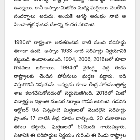
ఉన్నాయి. కానీ అస్సాం-మిజోరం మధ్య ఘర్షణలు చెలరేగిన
సందర్భాలు అరుదు. అందుకే ఆగస్ట్ ఆరంభం నాటి ఆ
హింసాత్మక ఘటన దేశాన్ని కలవర పరిచింది.
1980లో రాష్ట్రంగా అవతరించిన నాటి నుంచి సరిహద్దు
తగాదా ఉంది. అస్సాం 1933 నాటి సరిహద్దు నిర్ణయానికి
కట్టుబడి ఉండాలంటుంది. 1994, 2006, 2018లలో కూడా
గొడవలు జరిగాయి. 1994లో వైరెంగ్ట్టె వద్ద రెండు
రాష్ట్రాలకు చెందిన పోలీసులు ఘర్షణ పడ్డారు. ఇది
విస్తుగొలిపే విషయమే. అప్పుడు కూడా కేంద్ర హోంమంత్రిత్వ
శాఖ కలగచేసుకోవడంతో సద్దుమణిగింది. 2018లో మిజో
విద్యార్థుల విశ్రాంతి మందిర నిర్మాణ గొడవ జరిగింది. గడచిన
అక్టోబర్‌ 9‌న చిన్నపాటి ఘర్షణలతో మొదలైన సరిహద్దు
ప్రాంతం 17 నాటికి తీవ్ర రూపం దాల్చింది. 20 దుకాణాలు
తగుల బెట్టారు. ఘర్షణలలో 50మంది గాయపడ్డారు.
నిజానికి ఈ సరిహద్దుల నిర్ణయం గురించి ఈ రెండు రాష్ట్రాల