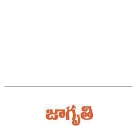
చందాదారులుగా చేరండి
Grievance Redressal Mechanism
Grievances
Privacy Policy