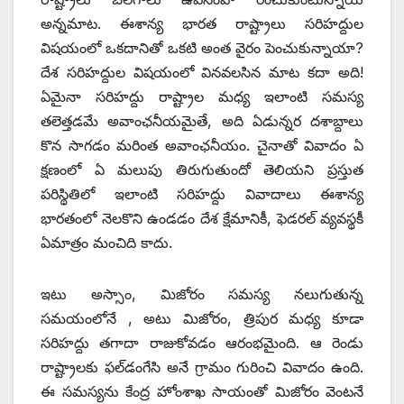
అన్నమాట. ఈశాన్య భారత రాష్ట్రాలు సరిహద్దుల
విషయంలో ఒకదానితో ఒకటి అంత వైరం పెంచుకున్నాయా?
దేశ సరిహద్దుల విషయంలో వినవలసిన మాట కదా అది!
ఏమైనా సరిహద్దు రాష్ట్రాల మధ్య ఇలాంటి సమస్య
తలెత్తడమే అవాంఛనీయమైతే, అది ఏడున్నర దశాబ్దాలు
కొన సాగడం మరింత అవాంఛనీయం. చైనాతో వివాదం ఏ
క్షణంలో ఏ మలుపు తిరుగుతుందో తెలియని ప్రస్తుత
పరిస్థితిలో ఇలాంటి సరిహద్దు వివాదాలు ఈశాన్య
భారతంలో నెలకొని ఉండడం దేశ క్షేమానికీ, ఫెడరల్‌ ‌వ్యవస్థకీ
ఏమాత్రం మంచిది కాదు.
ఇటు అస్సాం, మిజోరం సమస్య నలుగుతున్న
సమయంలోనే , అటు మిజోరం, త్రిపుర మధ్య కూడా
సరిహద్దు తగాదా రాజుకోవడం ఆరంభమైంది. ఆ రెండు
రాష్ట్రాలకు ఫల్‌డంగేసి అనే గ్రామం గురించి వివాదం ఉంది.
ఈ సమస్యను కేంద్ర హోంశాఖ సాయంతో మిజోరం వెంటనే