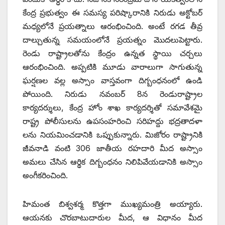
కేంద్ర ప్రభుత్వం ఈ సమస్య పరిష్కారానికి నిరుడు అక్టోబర్‌
‌మధ్యలోనే ప్రయత్నాలు ఆరంభించింది. అంటే రగడ తీవ్ర
దాల్చుతున్న సమయంలోనే ప్రయత్నం మొదలుపెట్టారు.
రెండు రాష్ట్రాలతోను కేంద్రం ఉన్నత స్థాయి చర్చలు
ఆరంభించింది. అప్పటికి మూడు వారాలుగా సాగుతున్న
ఘర్షణల వల్ల అస్సాం వాస్తవంగా దిగ్బంధనంలో ఉండి
పోయింది. నిరుడు నవంబర్‌ 8‌న రెండురాష్ట్రాల
కార్యదర్శులు, కేంద్ర హోం శాఖ కార్యదర్శితో సమావేశమై
రాష్ట్ర పోలీసులను ఉపసంహరించి సరిహద్దు భద్రతాదళా
లను నియమించడానికి ఒప్పుకున్నారు. మిజోరం రాష్ట్రానికి
జీవనాడి వంటి 306 జాతీయ రహదారి మీద అస్సాం
అమలు చేసిన ఆర్థిక దిగ్బంధనం నిలిపివేయడానికి అస్సాం
అంగీకరించింది.
హిమంత బిశ్వశర్మ కొత్తగా ముఖ్యమంత్రి అయ్యారు.
ఆయనకు చొరబాటుదారుల మీద, ఆ విధానం మీద