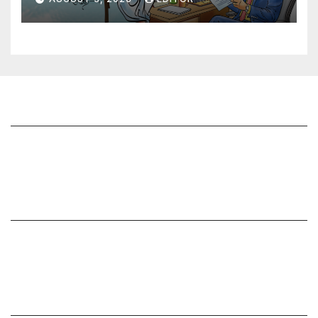
జాగృతి గురించి
సంప్రదించండి
మీ ఆర్టికల్ ని పంపించండి
మాతో ప్రకటనలు చెయ్యండి
సంపాదకీయం