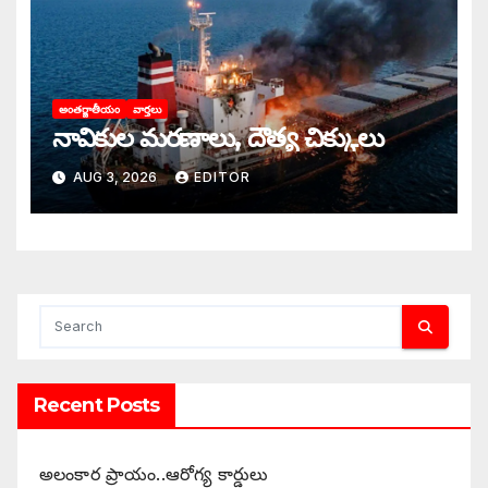
అంతర్జాతీయం
వార్తలు
నావికుల మరణాలు, దౌత్య చిక్కులు
AUG 3, 2026
EDITOR
Recent Posts
అలంకార ప్రాయం..ఆరోగ్య కార్డులు