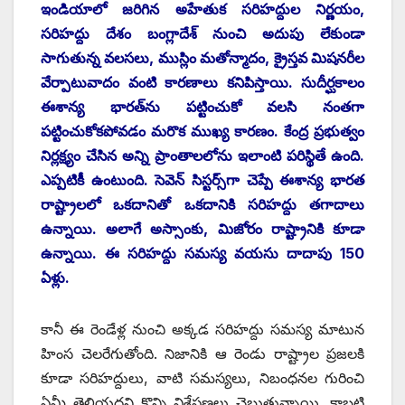
ఇం‌డియాలో జరిగిన అహేతుక సరిహద్దుల నిర్ణయం,
సరిహద్దు దేశం బంగ్లాదేశ్‌ ‌నుంచి అదుపు లేకుండా
సాగుతున్న వలసలు, ముస్లిం మతోన్మాదం, క్రైస్తవ మిషనరీల
వేర్పాటువాదం వంటి కారణాలు కనిపిస్తాయి. సుదీర్ఘకాలం
ఈశాన్య భారత్‌ను పట్టించుకో వలసి నంతగా
పట్టించుకోకపోవడం మరొక ముఖ్య కారణం. కేంద్ర ప్రభుత్వం
నిర్లక్ష్యం చేసిన అన్ని ప్రాంతాలలోను ఇలాంటి పరిస్థితే ఉంది.
ఎప్పటికీ ఉంటుంది. సెవెన్‌ ‌సిస్టర్స్‌గా చెప్పే ఈశాన్య భారత
రాష్ట్రాలలో ఒకదానితో ఒకదానికి సరిహద్దు తగాదాలు
ఉన్నాయి. అలాగే అస్సాంకు, మిజోరం రాష్ట్రానికి కూడా
ఉన్నాయి. ఈ సరిహద్దు సమస్య వయసు దాదాపు 150
ఏళ్లు.
కానీ ఈ రెండేళ్ల నుంచి అక్కడ సరిహద్దు సమస్య మాటున
హింస చెలరేగుతోంది. నిజానికి ఆ రెండు రాష్ట్రాల ప్రజలకి
కూడా సరిహద్దులు, వాటి సమస్యలు, నిబంధనల గురించి
ఏమీ తెలియదని కొన్ని విశ్లేషణలు చెబుతున్నాయి. కాబట్టి