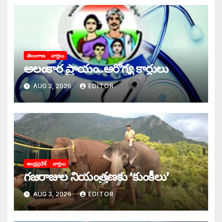
తెలంగాణ
వార్తలు
అలంకార ప్రాయం..ఆరోగ్య కార్డులు
AUG 3, 2026
EDITOR
ఆంధ్రప్రదేశ్
వార్తలు
గజరాజుల నియంత్రణకు ‘కుంకీలు’
AUG 3, 2026
EDITOR