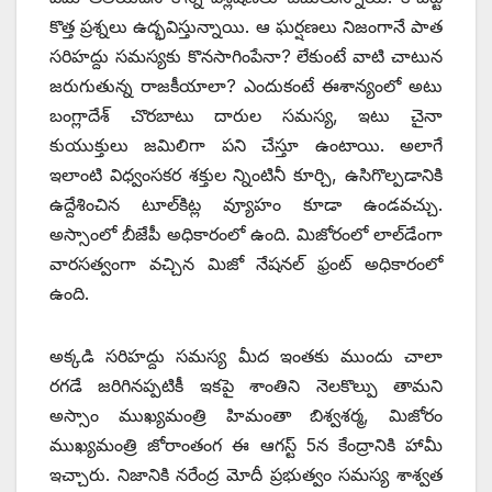
కొత్త ప్రశ్నలు ఉద్భవిస్తున్నాయి. ఆ ఘర్షణలు నిజంగానే పాత
సరిహద్దు సమస్యకు కొనసాగింపేనా? లేకుంటే వాటి చాటున
జరుగుతున్న రాజకీయాలా? ఎందుకంటే ఈశాన్యంలో అటు
బంగ్లాదేశ్‌ ‌చొరబాటు దారుల సమస్య, ఇటు చైనా
కుయుక్తులు జమిలిగా పని చేస్తూ ఉంటాయి. అలాగే
ఇలాంటి విధ్వంసకర శక్తుల న్నింటినీ కూర్చి, ఉసిగొల్పడానికి
ఉద్దేశించిన టూల్‌కిట్ల వ్యూహం కూడా ఉండవచ్చు.
అస్సాంలో బీజేపీ అధికారంలో ఉంది. మిజోరంలో లాల్‌డేంగా
వారసత్వంగా వచ్చిన మిజో నేషనల్‌ ‌ఫ్రంట్‌ అధికారంలో
ఉంది.
అక్కడి సరిహద్దు సమస్య మీద ఇంతకు ముందు చాలా
రగడే జరిగినప్పటికీ ఇకపై శాంతిని నెలకొల్పు తామని
అస్సాం ముఖ్యమంత్రి హిమంతా బిశ్వశర్మ, మిజోరం
ముఖ్యమంత్రి జోరాంతంగ ఈ ఆగస్ట్ 5‌న కేంద్రానికి హామీ
ఇచ్చారు. నిజానికి నరేంద్ర మోదీ ప్రభుత్వం సమస్య శాశ్వత