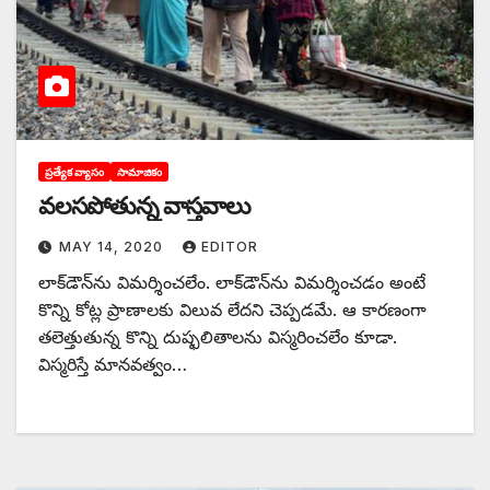
ప్రత్యేక వ్యాసం
సామాజికం
వలసపోతున్న వాస్తవాలు
MAY 14, 2020
EDITOR
లాక్‌డౌన్‌ను విమర్శించలేం. లాక్‌డౌన్‌ను విమర్శించడం అంటే
కొన్ని కోట్ల ప్రాణాలకు విలువ లేదని చెప్పడమే. ఆ కారణంగా
తలెత్తుతున్న కొన్ని దుష్ఫలితాలను విస్మరించలేం కూడా.
విస్మరిస్తే మానవత్వం…