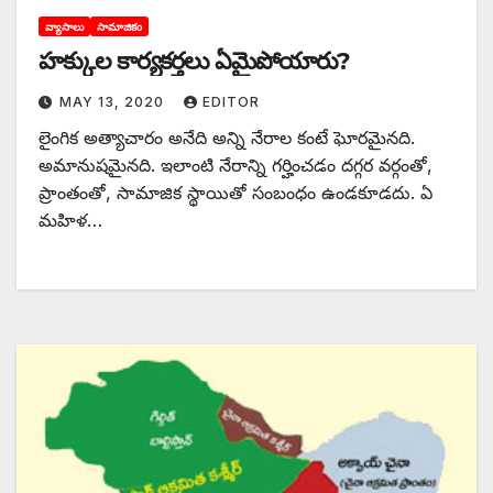
వ్యాసాలు
సామాజికం
హక్కుల కార్యకర్తలు ఏమైపోయారు?
MAY 13, 2020
EDITOR
లైంగిక అత్యాచారం అనేది అన్ని నేరాల కంటే ఘోరమైనది.
అమానుషమైనది. ఇలాంటి నేరాన్ని గర్హించడం దగ్గర వర్గంతో,
ప్రాంతంతో, సామాజిక స్థాయితో సంబంధం ఉండకూడదు. ఏ
మహిళ…