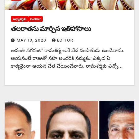
ఆధ్యాత్మికం
పండగలు
తలరాతను మార్చిన ఇతిహాసాలు
MAY 13, 2020
EDITOR
అవంతీ నగరంలో రామశర్మ అనే వేద పండితుడు ఉండేవాడు.
ఆయనంటే రాజుతో సహ అందరికి నమ్మకం. ఎక్కడ ఏ
కార్యమైనా ఆయన చేత చేయించేవారు. రామశర్మకు ఎన్నో…