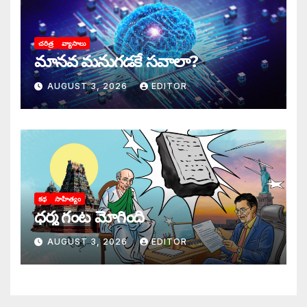
చరిత్ర
వ్యాసాలు
మానవ మనుగడకే సవాలా?
AUGUST 3, 2026
EDITOR
కథ
సాహిత్యం
ధర్మ గంట మోగింది
AUGUST 3, 2026
EDITOR