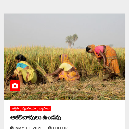
ఆర్థికం
వ్యవసాయం
వ్యాసాలు
ఆకలిచావులు ఉండవు
MAY 13, 2020
EDITOR