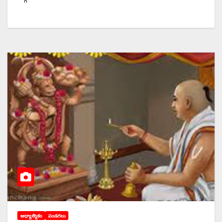
ఆధ్యాత్మికం
పండగలు