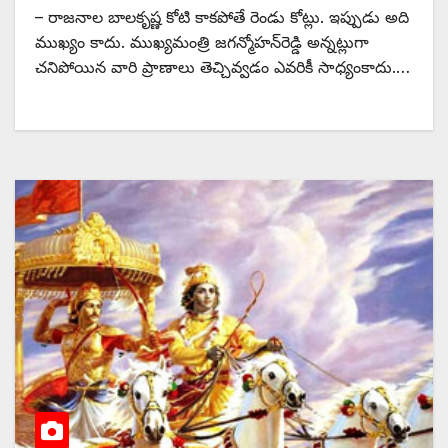
– రాజనాల బాలకృష్ణ కోటి కాకపోతే రెండు కోట్లు. ఇప్పుడు అది
ముఖ్యం కాదు. ముఖ్యమంత్రి జగన్మోహన్‌రెడ్డి అన్నట్లుగా
చనిపోయిన వారి ప్రాణాలు తెచ్చివ్వడం ఎవరికీ సాధ్యంకాదు.…