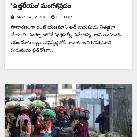
‘ఉత్తరీయం’ మంగళప్రదం
MAY 14, 2020
EDITOR
సాధారణంగా ఇంటి యజమాని అదీ పురుషుడు నిత్యపూ
చేయాలి. సంకల్పంలోనే ‘ధర్మపత్నీ సమేతస్య’ అని ఉంటుంది.
యజమాని ఇల్లు అభివృద్ధిలోకి రావాలి అని కోరుకోవాలి.
పురుషుడు ప్రతిరోజూ…