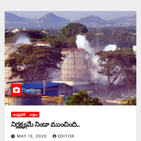
ఆంధ్రప్రదేశ్
వార్తలు
నిర్లక్ష్యమే నిండా ముంచింది..
MAY 13, 2020
EDITOR