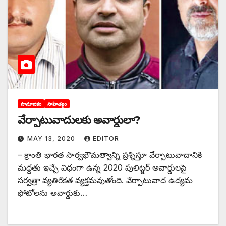
సామాజికం
సాహిత్యం
వేర్పాటువాదులకు అవార్డులా?
MAY 13, 2020
EDITOR
– క్రాంతి భారత సార్వభౌమత్వాన్ని ప్రశ్నిస్తూ వేర్పాటువాదానికి
మద్దతు ఇచ్చే విధంగా ఉన్న 2020 పులిట్జర్‌ అవార్డులపై
సర్వత్రా వ్యతిరేకత వ్యక్తమవుతోంది. వేర్పాటువాద ఉద్యమ
ఫోటోలను అవార్డుకు…