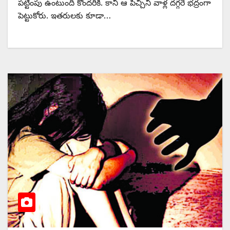
పట్టింపు ఉంటుంది కొందరికి. కానీ ఆ పిచ్చిని వాళ్ల దగ్గరే భద్రంగా
పెట్టుకోరు. ఇతరులకు కూడా…