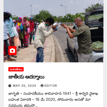
సంపాదకీయం
‌జాతీయ ఆదర్శాలు
MAY 20, 2020
EDITOR
జాగృతి – సంపాదకీయం శాలివాహన 1941 – శ్రీ శార్వరి వైశాఖ
బహుళ ఏకాదశి – 18 మే 2020, సోమవారం అసతో మా
సద్గమయ తమసో…