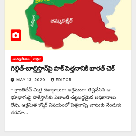
అంతర్జాతీయం
వార్తలు
గిల్గిత్‌-‌బాల్టిస్తాన్‌పై పాక్‌ ‌పెత్తనానికి భారత్‌ ‌చెక్‌
MAY 13, 2020
EDITOR
– ‌క్రాంతిదేవ్‌ ‌మిత్ర దశాబ్దాలుగా అక్రమంగా తిష్టవేసిన ఆ
భూభాగంపై పాకిస్తాన్‌కు ఎలాంటి చట్టబద్దమైన అధికారాలు
లేవు. ఆక్రమిత కశ్మీర్‌ ‌విషయంలో పెత్తనాన్ని చాటుకు నేందుకు
తరచూ…