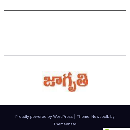
Grievance Redressal Mechanism
Grievances
Privacy Policy
Proudly powered by WordPress
|
Theme:
Newsbulk
by
Themeansar
.