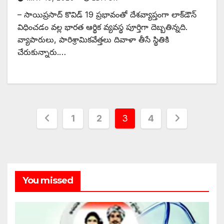
– ‌సాయిప్రసాద్‌ ‌కొవిడ్‌ 19 ‌ప్రభావంతో దేశవ్యాప్తంగా లాక్‌డౌన్‌
‌విధించడం వల్ల భారత ఆర్థిక వ్యవస్థ పూర్తిగా దెబ్బతిన్నది.
వ్యాపారులు, పారిశ్రామికవేత్తలు దివాళా తీసే స్థితికి
చేరుకున్నారు.…
Posts
1
2
3
4
pagination
You missed