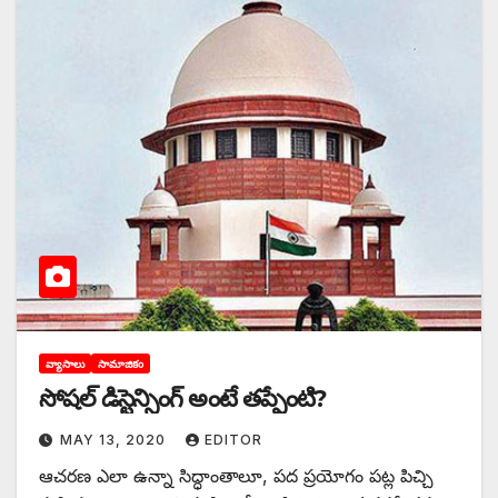
వ్యాసాలు
సామాజికం
సోషల్‌ ‌డిస్టెన్సింగ్‌ అం‌టే తప్పేంటి?
MAY 13, 2020
EDITOR
ఆచరణ ఎలా ఉన్నా సిద్ధాంతాలూ, పద ప్రయోగం పట్ల పిచ్చి