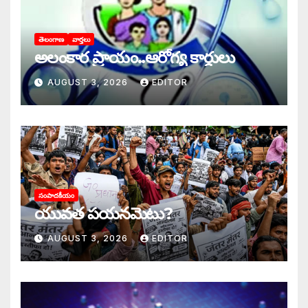
తెలంగాణ
వార్తలు
అలంకార ప్రాయం..ఆరోగ్య కార్డులు
AUGUST 3, 2026
EDITOR
సంపాదకీయం
యువత పయనమెటు?
AUGUST 3, 2026
EDITOR