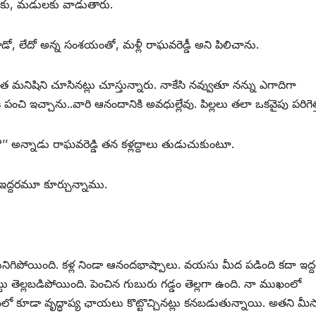
ేలకు, మడులకు వాడుతారు.
టాడో, లేదో అన్న సంశయంతో, మళ్లీ రాఘవరెడ్డీ అని పిలిచాను.
ింత మనిషిని చూసినట్లు చూస్తున్నారు. నాకేసి నవ్వుతూ నన్ను ఎగాదిగా
దరికీ పంచి ఇచ్చాను..వారి ఆనందానికి అవధుల్లేవు. పిల్లలు తలా ఒకవైపు పరిగెత్
?’’ అన్నాడు రాఘవరెడ్డి తన కళ్లద్దాలు తుడుచుకుంటూ.
 ఇద్దరమూ కూర్చున్నాము.
నిగిపోయింది. కళ్ల నిండా ఆనందభాష్పాలు. వయసు మీద పడింది కదా ఇద
టు తెల్లబడిపోయింది. పెంచిన గుబురు గడ్డం తెల్లగా ఉంది. నా ముఖంలో
లో కూడా వృద్ధాప్య ఛాయలు కొట్టొచ్చినట్లు కనబడుతున్నాయి. అతని మీ