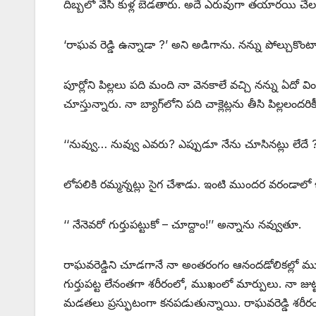
దిబ్బలో వేసి కుళ్ల బెడతారు. అదే ఎరువుగా తయారయి చ
‘రాఘవ రెడ్డి ఉన్నాడా ?’ అని అడిగాను. నన్ను పోల్చుకొం
పూర్లోని పిల్లలు పది మంది నా వెనకాలే వచ్చి నన్ను ఏదో వ
చూస్తున్నారు. నా బ్యాగ్‌లోని పది చాక్లెట్లను తీసి పిల్లలం
‘‘నువ్వు… నువ్వు ఎవరు? ఎప్పుడూ నేను చూసినట్లు లేదే 
లోపలికి రమ్మన్నట్లు సైగ చేశాడు. ఇంటి ముందర వరండాలో
‘‘ నేనెవరో గుర్తుపట్టుకో – చూద్దాం!’’ అన్నాను నవ్వుతూ.
రాఘవరెడ్డిని చూడగానే నా అంతరంగం ఆనందడోలికల్లో ము
గుర్తుపట్ట లేనంతగా శరీరంలో, ముఖంలో మార్పులు. నా జుట్
మడతలు ప్రస్ఫుటంగా కనపడుతున్నాయి. రాఘవరెడ్డి శరీరం