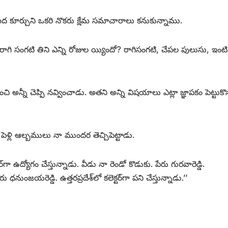
ద కూర్చుని ఒకరి నొకరు క్షేమ సమాచారాలు కనుకున్నాము.
. రాగి సంగటి తిని ఎన్ని రోజుల య్యిందో? రాగిసంగటి, చేపల పులుసు, ఇంటి
ి అన్నీ చెప్పి నవ్వించాడు. అతని అన్ని విషయాలు ఎట్లా జ్ఞాపకం పెట్టుకొ
ెళ్లి ఆల్బములు నా ముందర తెచ్చిపెట్టాడు.
సర్‌గా ఉద్యోగం చేస్తున్నాడు. వీడు నా రెండో కొడుకు. పేరు గురవారెడ్డి.
 ధనుంజయరెడ్డి. ఉత్తరప్రదేశ్‌లో కలెక్టర్‌గా పని చేస్తున్నాడు.’’