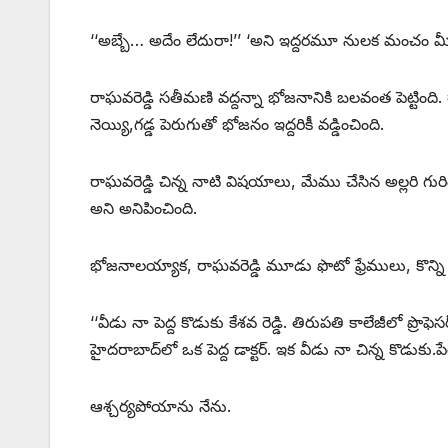
‘‘అబ్బే… అదేం లేదురా!’’ ‘అని ఇద్దరమూ నులక మంచం మీ
రాఘవరెడ్డి సతీమణి వద్దన్నా భోజనానికి బలవంత పెట్టింది
నెయ్యి,గడ్డ పెరుగుతో భోజనం ఇద్దరికీ వడ్డించింది.
రాఘవరెడ్డి చిన్న నాటి విషయాలు, మేము చేసిన అల్లరి గురించ
అని అనిపించింది.
భోజనాలయ్యాక, రాఘవరెడ్డి మూడు ఫొటో ఫ్రేములు, కొన్ని ప
‘‘వీడు నా పెద్ద కొడుకు కేశవ రెడ్డి. తిరుపతి కాలేజీలో ప్రొఫె
హైదరాబాద్‌లో ఒక పెద్ద డాక్టర్‌. ఇక వీడు నా చిన్న కొడుకు.పేరు
ఆశ్చర్యపోయాను నేను.