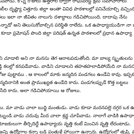
ేవాడు. కొన్ని రోజులు ఉత్తరాల ద్వారా రాఘవరెడ్డి క్షేమ సమాచారాలు
ల దృష్ట్యా చిత్తూరు జిల్లా అంతా వివిధ పాఠశాలల్లో పనిచేయాల్సి వచ్చింద
తలు ఇలా నా జీవితం నాలుగు దశాబ్దాలు గడిచిపోయింది. దాదాపు నేను
న్నాడో అని తెలుసుకోవాల్సిన పరిస్థితి రాలేదు. ఒక ఉపాధ్యాయుడిగా నా 
 కూడా ప్రమోషన్‌ ‌పొంది జిల్లా పరిషత్‌ ఉన్నత పాఠశాలలో ప్రధాన ఉపాధ్యా
్డిని చూడాలి అని నా మనసు తెగ ఆరాటపడుతోంది. మా బాల్య స్మృతులను
ెడ్డి కలల్లో కనపడేవాడు. వాడిని చూడాలని తహతహలాడిపోయేది నా మనస్
రోజు పుట్టాము . ఆ కాలంలో మాకు జన్మదిన పండగలు ఉండేవి కావు. ఇప్ప
న్మదినానికి అంత ప్రాముఖ్యత ఉండేది కాదు. పండగలప్పుడే కొత్త బట్టలు
లిసేది కాదు. అలా గడిచిపోయాయి ఆ రోజులు.
న్నాము. మా వాడు చాలా బుద్ధి మంతుడు. వాడు కూడా మదనపల్లె దగ్గర ఒక ఊర
్నప్పట్నుండి వాడు చదువు మీద చాలా శ్రద్ధ చూపేవాడు. నాలాగే వాడికి ఉపా
్రయోజకులుగా తీర్చిదిద్దే ఉపాధ్యాయ వృత్తి కంటే మించిన వృత్తి లేదంటాడు.
ని ఉద్యోగాల కన్నా బడి పంతుళ్లే హాయిగా ఉన్నారు. ఉద్యోగంలో తృప్తి,