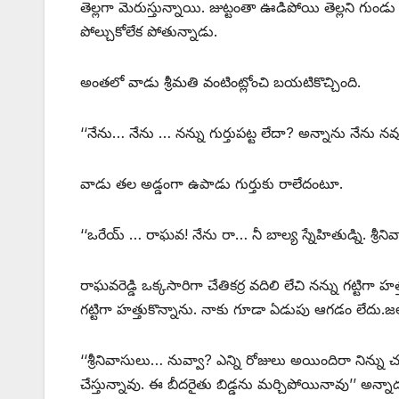
తెల్లగా మెరుస్తున్నాయి. జుట్టంతా ఊడిపోయి తెల్లని గుండ
పోల్చుకోలేక పోతున్నాడు.
అంతలో వాడు శ్రీమతి వంటింట్లోంచి బయటికొచ్చింది.
‘‘నేను… నేను … నన్ను గుర్తుపట్ట లేదా? అన్నాను నేను నవ
వాడు తల అడ్డంగా ఉపాడు గుర్తుకు రాలేదంటూ.
‘‘ఒరేయ్‌ … ‌రాఘవ! నేను రా… నీ బాల్య స్నేహితుడ్ని. శ్రీన
రాఘవరెడ్డి ఒక్కసారిగా చేతికర్ర వదిలి లేచి నన్ను గట్టిగా హ
గట్టిగా హత్తుకొన్నాను. నాకు గూడా ఏడుపు ఆగడం లేదు.జ
‘‘శ్రీనివాసులు… నువ్వా? ఎన్ని రోజులు అయిందిరా నిన్ను
చేస్తున్నావు. ఈ బీదరైతు బిడ్డను మర్చిపోయినావు’’ అన్నాడ