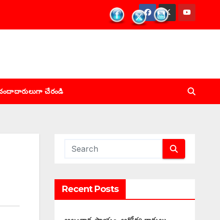
చందాదారులుగా చేరండి
Recent Posts