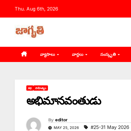
Skip
Thu. Aug 6th, 2026
to
content
వ్యాసాలు
వార్తలు
సంస్కృతి
కథ
సాహిత్యం
అభిమానవంతుడు
By
editor
#25-31 May 2026
MAY 25, 2026