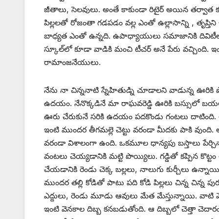
జీతాలు, సెలవులు. అంతే కాకుండా రిటైర్‌ అయిన తర్వాత కూడా
పిల్లలతో రోజంతా గడపడం వల్ల ఎంతో ఉల్లాసాన్ని , తృప్తిని 
బాధ్యత ఎంతో ఉన్నది. ఉపాధ్యాయులు సమాజానికి దివిటీల
స్కూల్‌లో కూడా వాడికి మంచి టీచర్‌ అనే పేరు వచ్చింది. ఇ
రామాంజనేయులు.
నేను నా చిన్ననాటి స్నేహితుడ్ని చూడాలని వాడున్న ఊరికి పో
ఉదయం. నేనొక్కడినే మా రాఘవరెడ్డి ఊరికి బస్సులో బయలు
ఊరు చేరుకునే సరికి ఉదయం పదకొండు గంటలు దాటింది. ఆ పల్
ఇంటి ముందర తీగమల్లె చెట్టు వరండా మీదకు పాకి వుంది. అల
వరండా విశాలంగా ఉంది. ఒకమూల ధాన్యపు బస్తాలు పేర్చినా
వంటలు చెయ్యడానికి మట్టి పొయ్యిలు. గడ్డితో కప్పిన కొ
చేయడానికి రెండు చెక్క బల్లలు, నాలుగు కుర్చీలు ఉన్నా
ముందర తల్లి కోడితో పాటు పది కోడి పిల్లలు చిన్న చిన్న ప
ఎద్దులు, రెండు మూడు ఆవులు మేత మేస్తున్నాయి. వాటి మెడ
ఇంటి వెనకాల దిబ్బ కనబడుతోంది. ఆ దిబ్బలో చెత్తా చెదారం