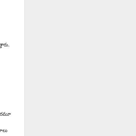
తారు.
్దరమూ
సాలు