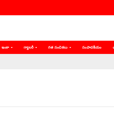
ఇంకా
గ్యాలరీ
గత సంచికలు
సంపాదకీయం