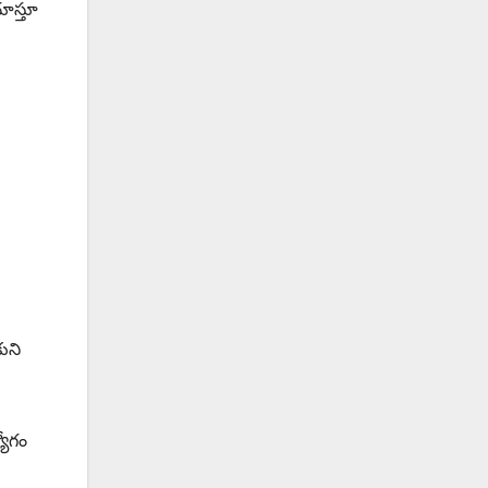
చూస్తూ
కుని
యోగం