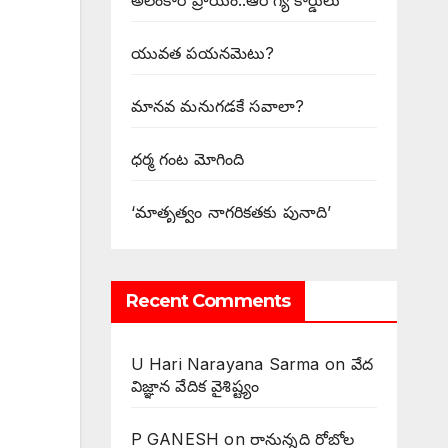
అలంకార ప్రాయం..ఆరోగ్య కార్డులు
యువత పయనమెటు?
మానవ మనుగడకే సవాలా?
ధర్మ గంట మోగింది
‘మాతృత్వం నాగరికతకు పునాది’
Recent Comments
U Hari Narayana Sarma
on
వేద
విజ్ఞాన వేదిక వైశిష్ట్యం
P GANESH
on
‌రానున్నది రోబోల