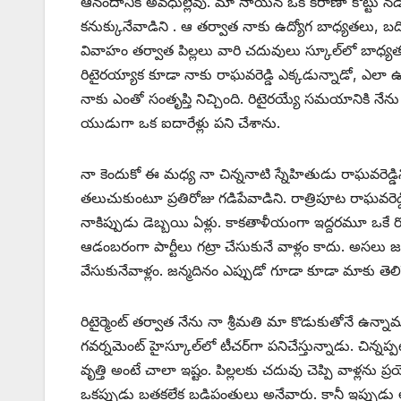
ఆనందానికి అవధుల్లేవు. మా నాయన ఒక కిరాణా కొట్టు నడిప
కనుక్కునేవాడిని . ఆ తర్వాత నాకు ఉద్యోగ బాధ్యతలు, బదిలీ
వివాహం తర్వాత పిల్లలు వారి చదువులు స్కూల్‌లో బాధ్య
రిటైరయ్యాక కూడా నాకు రాఘవరెడ్డి ఎక్కడున్నాడో, ఎలా ఉ
నాకు ఎంతో సంతృప్తి నిచ్చింది. రిటైరయ్యే సమయానికి నేను
యుడుగా ఒక ఐదారేళ్లు పని చేశాను.
నా కెందుకో ఈ మధ్య నా చిన్ననాటి స్నేహితుడు రాఘవరెడ
తలుచుకుంటూ ప్రతిరోజు గడిపేవాడిని. రాత్రిపూట రాఘవర
నాకిప్పుడు డెబ్బయి ఏళ్లు. కాకతాళీయంగా ఇద్దరమూ ఒకే 
ఆడంబరంగా పార్టీలు గట్రా చేసుకునే వాళ్లం కాదు. అసలు జ
వేసుకునేవాళ్లం. జన్మదినం ఎప్పుడో గూడా కూడా మాకు తె
రిటైర్మెంట్‌ ‌తర్వాత నేను నా శ్రీమతి మా కొడుకుతోనే ఉ
గవర్నమెంట్‌ ‌హైస్కూల్‌లో టీచర్‌గా పనిచేస్తున్నాడు. చిన
వృత్తి అంటే చాలా ఇష్టం. పిల్లలకు చదువు చెప్పి వాళ్లను ప
ఒకప్పుడు బతకలేక బడిపంతులు అనేవారు. కానీ ఇప్పుడు అన్