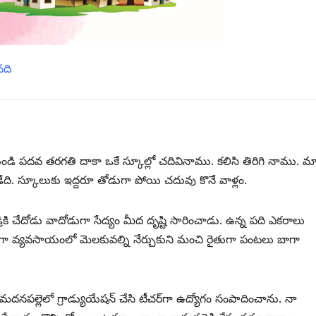
నది
ుండి పదవ తరగతి దాకా ఒకే స్కూల్లో చదివినాము. కలిసి తిరిగి నాము. మ
డేది. స్కూలుకు ఇద్దరూ తోడుగా పోయి చదువు కొనే వాళ్లం.
రికి చేదోడు వాదోడుగా సేద్యం మీద దృష్టి సారించాడు. ఉన్న పది ఎకరాలు
్లుగా వ్యవసాయంలో మెలకువల్ని నేర్చుకుని మంచి రైతుగా పంటలు బాగా
పల్లెలో గ్రాడ్యుయేషన్‌ ‌చేసి టీచర్‌గా ఉద్యోగం సంపాదించాను. నా