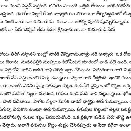
 మంచి పెన్షన్‌ ‌వస్తోంది. జీవితం ఎలాంటి ఒత్తిడి లేకుండా జరిగిపోతోంది
ఇస్తుంది. ఈ రోజు పిల్లలే రేపటి బాధ్యత గల పౌరులుగా తీర్చిదిద్దడంలో టీచర్
ు వంటి వారు. నా కుమారుడు కూడా నా ఆశల్ని పుణికి పుచ్చుకున్నాడు.
ంతకీ నా పేరు చెప్పనే లేదు కదూ! శ్రీనివాసులు. నా కుమారుడి పేరు
యి తిరిగి వస్తానని ఇంట్లో వారికి చెప్పినాను.వాళ్లు సరే అన్నారు. ఒక రోజ
 దేరాను. మదనపల్లికి ముప్పయి కిలోమీటర్ల దూరంలో వాడి పల్లె ఉంది. 
లెలోని వారిని అడిగి రాఘవరెడ్డి ఇల్లు చేరినాను. పదంకణాల రాతి మిద్ద
ాగే వేప చెట్టు ఇంకొక పక్క ఉన్నాయి. చల్లగా గాలి వీస్తోంది. ఇంటికి ము
రు. ఇంటికి ఎడమ వైపు పశువుల కొట్టం. కుడిచేతి వైపు ఇంకో కొట్టం. అక్
ట్టం అంతా మసితో నల్లగా మారింది. గోడలు కూడ మసి బారి నట్లున్నాయి. భో
యి. పాత పడిపోయి, పొగకు నల్లగా మసక బారిన ఫ్యాన్లు తిరుగుతున్నాయి. 
ురుగుల్ని ఏరుకొని తింటూ తిరుగుతున్నాయి. పశువుల కొట్టంలో తెల్లని బలిష
లోనున్న గంటల శబ్దం వినబడుతోంది. ఒక ప్రక్కగా కుడితి నీరు తొట్టె ఉన్
 వేస్తారు. అలాగే పశువుల కొట్టం శుభ్రం చేసినప్పుడు ఆ పేడా వగైరా అంతా