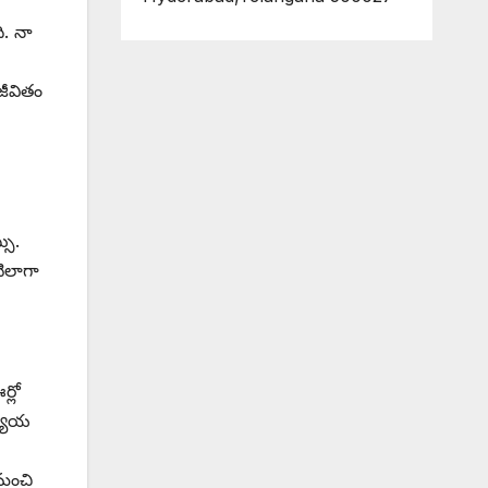
ి. నా
జీవితం
సు.
టిలాగా
్లో
ధ్యాయ
 మంచి