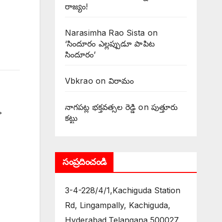
రాజ్యం!
Narasimha Rao Sista
on
‘సిందూరం ఎల్లప్పుడూ పాపిట
సిందూరం’
Vbkrao
on
విరామం
నాగపట్ల భక్తవత్సల రెడ్డి
on
పుత్తూరు
ా
కట్టు
సంప్రదించండి
3-4-228/4/1,Kachiguda Station
Rd, Lingampally, Kachiguda,
Hyderabad,Telangana 500027