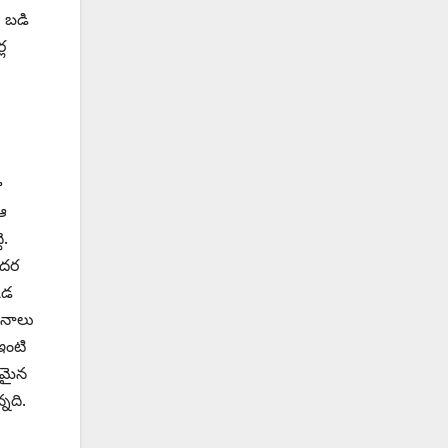
. బడి
ల
ు
ఆ
ె.
ందర
కడ
జనాలు
ఇంటి
్టమైన
నది.