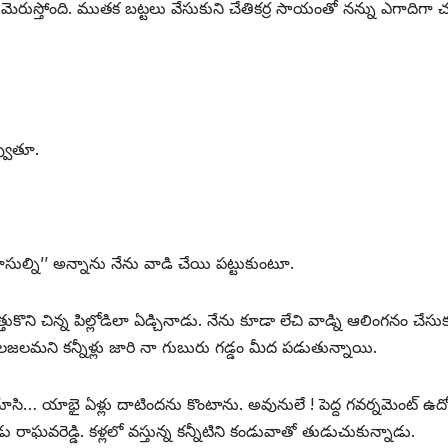
ు మెరుస్తోంది. ముతక బట్టలు వేసుకుని చేతికర్ర సాయంతో నన్ను ఎగాదిగా 
్వుతూ.
ివాసుల్ని’’ అన్నాను నేను వాడి చేయి పట్టుకుంటూ.
త్తుకొని చిన్న పిల్లోడిలా ఏడ్చినాడు. నేను కూడా లేచి వాడ్ని ఆలింగనం చేసు
లజలమని కన్నీళ్లు జారి నా గుబురు గడ్డం మీద పడుతున్నాయి.
 చూసి… యాభై ఏళ్లు దాటిందను కొంటాను. అవునులే ! పెద్ద గవర్నమెంట్‌ ఉద్
ు రాఘవరెడ్డి. కళ్లలో వస్తున్న కన్నీటిని కండువాతో తుడుచుకున్నాడు.