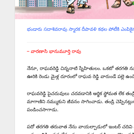
భండారు సదాశివరావు స్మారక దీపావళి కథల పోటీకి ఎంపికై
– ‌వారణాసి భానుమూర్తి రావు
నేనూ, రాఘవరెడ్డి చిన్ననాటి స్నేహితులం. ఒకటో తరగతి న
ఊరికి రెండు మైళ్ల దూరంలో రాఘవ రెడ్డి వారుండే పల్లె ఉం
రాఘవరెడ్డి పైచదువులు చదవడానికి ఆర్థిక స్థోమత లేక తండ్
మాగాణిని నమ్ముకుని జీవనం సాగించాడు. తండ్రి చెప్పినట
పండించసాగాడు.
పదో తరగతి తరువాత నేను వాయల్పాడులో ఇంటర్‌ ‌చదివి మదన