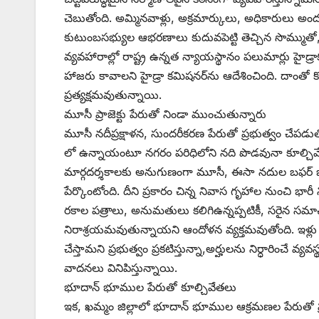
చెబుతోంది. అమ్మినవాళ్లు, అక్రమార్కులు, అధికారులు అ
కుటుంబసభ్యుల ఆభరణాలు కుదువపెట్టి తెచ్చిన సొమ్ముతో, 
వ్యవహారాల్లో రాష్ట్ర ఉన్నత న్యాయస్థానం పలుమార్లు హై
హాజరు కావాలని హైడ్రా కమిషనర్‌ను ఆదేశించింది. దాంతో 
ప్రత్యక్షమవుతున్నాయి.
మూసీ ప్రాజెక్టు పేరుతో నిండా ముంచుతున్నారు
మూసీ నదీప్రక్షాళన, సుందరీకరణ పేరుతో ప్రభుత్వం చేపడుత
‌లో ఉన్నాయంటూ నగరం పరిధిలోని నది పొడవునా కూల్చివేతలకు పూ
మార్గదర్శకాలకు అనుగుణంగా మూసీ, ఈసా నదుల బఫర్‌ ‌జో
పేర్కొంటోంది. దీని ప్రకారం చిన్న నివాస గృహాల నుంచి 
రకాల పత్రాలు, అనుమతులు కలిగిఉన్నప్పటికీ, సరైన సమాచ
నిరాశ్రయమవుతున్నాయని ఆందోళన వ్యక్తమవుతోంది. ఇళ్లు క
చేస్తామని ప్రభుత్వం ప్రకటిస్తున్నా,అర్హులను నిర్ధారించ
వాదనలు వినిపిస్తున్నాయి.
భూదాన్‌ ‌భూముల పేరుతో కూల్చివేతలు
ఇక, ఖమ్మం జిల్లాలో భూదాన్‌ ‌భూముల ఆక్రమణల పేరుతో 