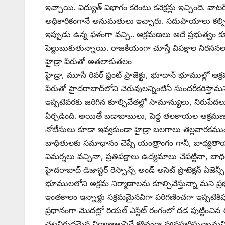
ఇచ్చాయి. విద్యుత్‌ ‌విభాగం కరెంటు కనెక్షన్లు ఇచ్చింది. వాటర్
అధికారికంగానే అనుమతులు ఇచ్చారు. సదుపాయాలు కల్పించా
ఇప్పుడు ఉన్న ఫళంగా వచ్చి.. ఆక్రమణలు అదే ప్రభుత్వం క
పెల్లుబుకుతున్నాయి. రాజకీయంగా చూస్తే విపక్షాల నిరసనల
హైడ్రా పేరుతో అతలాకుతలం
హైడ్రా, మూసీ రివర్‌ ‌ఫ్రంట్‌ ‌ప్రాజెక్టు, భూదాన్‌ ‌భూముల
పేరుతో హైదరాబాద్‌లోని చెరువులన్నింటినీ సుందరీకరిస్తామ
ఇప్పటివరకు జరిగిన కూల్చివేతల్లో సామాన్యులు, నిరుపేదలు
ఏర్పడింది. అయితే బడాబాబులు, పెద్ద తలకాయల ఆక్రమణల
నోటీసులు కూడా ఇవ్వకుండా హైడ్రా బలగాలు తెల్లవారకము
బాధితులకు సమాధానం చెప్పే యంత్రాంగం గానీ, బాధ్యత
విమర్శలు వచ్చినా, ప్రతిపక్షాలు ఉద్యమాలు చేపట్టినా, బా
హైదరాబాద్‌ ‌డిజాస్టర్‌ ‌రెస్పాన్స్ అం‌డ్‌ అసెట్‌ ‌ప్రొటెక్
భూములలోని అక్రమ నిర్మాణాలను కూల్చివేస్తున్నా మని ప్ర
ఇంతకాలం ఇన్నాళ్లు సక్రమమైనవిగా పరిగణించగా ఇప్పటిక
ప్రధానంగా మొదట్లో రియల్‌ ఎస్టేట్‌ ‌రంగంలో దడ పుట్ట
చట్టవిరుద్ధమైన నిర్మాణాలపైనే కఠినంగా వ్యవహరిస్తున్నామని,