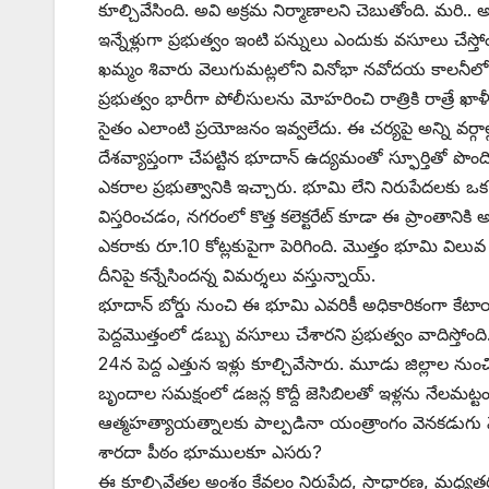
కూల్చివేసింది. అవి అక్రమ నిర్మాణాలని చెబుతోంది. మరి.
ఇన్నేళ్లుగా ప్రభుత్వం ఇంటి పన్నులు ఎందుకు వసూలు చేస్
ఖమ్మం శివారు వెలుగుమట్లలోని వినోభా నవోదయ కాలనీలో 
ప్రభుత్వం భారీగా పోలీసులను మోహరించి రాత్రికి రాత్రే
సైతం ఎలాంటి ప్రయోజనం ఇవ్వలేదు. ఈ చర్యపై అన్ని వర్గాల్
దేశవ్యాప్తంగా చేపట్టిన భూదాన్‌ ఉద్యమంతో స్ఫూర్తితో ప
ఎకరాల ప్రభుత్వానికి ఇచ్చారు. భూమి లేని నిరుపేదలకు
విస్తరించడం, నగరంలో కొత్త కలెక్టరేట్‌ ‌కూడా ఈ ప్రాంత
ఎకరాకు రూ.10 కోట్లకుపైగా పెరిగింది. మొత్తం భూమి 
దీనిపై కన్నేసిందన్న విమర్శలు వస్తున్నాయ్‌.
‌భూదాన్‌ ‌బోర్డు నుంచి ఈ భూమి ఎవరికీ అధికారికంగా కేట
పెద్దమొత్తంలో డబ్బు వసూలు చేశారని ప్రభుత్వం వాదిస్తోంది
24న పెద్ద ఎత్తున ఇళ్లు కూల్చివేసారు. మూడు జిల్లాల నుం
బృందాల సమక్షంలో డజన్ల కొద్దీ జెసిబిలతో ఇళ్లను నేలమట్ట
ఆత్మహత్యాయత్నాలకు పాల్పడినా యంత్రాంగం వెనకడుగు
శారదా పీఠం భూములకూ ఎసరు?
ఈ కూల్చివేతల అంశం కేవలం నిరుపేద, సాధారణ, మధ్యతరగ