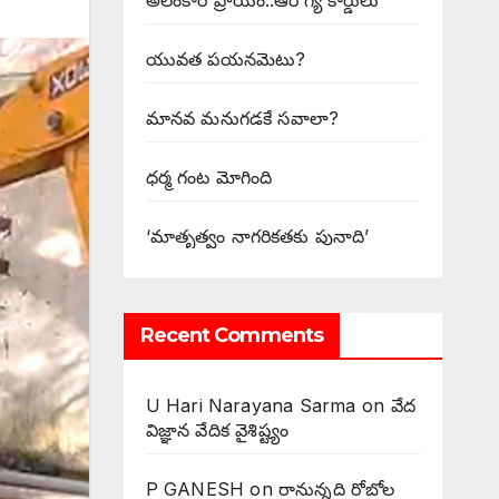
అలంకార ప్రాయం..ఆరోగ్య కార్డులు
యువత పయనమెటు?
మానవ మనుగడకే సవాలా?
ధర్మ గంట మోగింది
‘మాతృత్వం నాగరికతకు పునాది’
Recent Comments
U Hari Narayana Sarma
on
వేద
విజ్ఞాన వేదిక వైశిష్ట్యం
P GANESH
on
‌రానున్నది రోబోల