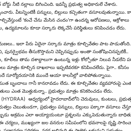
‌ ‌బోర్డు నీటి నల్లాలు బిగించింది. ఇవన్నీ ప్రభుత్వ అధికారులే చేశారు.
రు. వీటన్నింటికీ పన్నులు, బిల్లులు కచ్చితంగా వసూలవుతున్నాయి. కా
ూల్చివేస్తుంటే ‘కంచే చేను మేసిన చందం’గా ఉందన్న ఆరోపణలు, ఆక్రోశాలు
ు, ఉద్యమాలను కూడా సర్కారు లెక్కచేసే పరిస్థితులు కనిపించడం లేదు.
్లో ఆక్రమణలు.. ఇలా పేరు ఏదైనా సర్కారు మాత్రం కూల్చివేతల పాట పాడుతోంది. 
ని, పునర్వైభవం తీసుకొస్తామని చెప్పినప్పుడు అంతా సంతోషించినప్పటికీ..
, కూలీలు తామ దశాబ్దాలుగా ఉంటున్న ఇళ్లు కోల్పోతూ నిలువ నీడలేని పరిస
ు మాత్రం కూల్చిన దాఖలాలు ఇప్పటివరకూ కనిపించలేదు. పైగా.. కనీసం
ందే సూర్యోదయానికి ముందే ఆయా కాలనీల్లో వాలిపోతున్నాయి.
ాయుత బృందాలు గానీ కానరావడం లేదు. ఈ కూల్చివేతల వ్యవహారంపై ఎం
ధితులు ఎంత మొత్తుకున్నా.. ప్రభుత్వం మాత్రం కనికరించడం లేదు.
షన్‌ ఏజెన్సీ (HYDRAA) ఆధ్వర్యంలో హైదరాబాద్‌లోని చెరువులు, కుంటలు, ప్రభుత
భుత్వం చెబుతుండగా, ప్రభుత్వం పన్నులు, బిల్లులు పక్కాగా వసూలు చేస్త
ిప్పుడు అక్రమం ఎలా అయ్యాయంటూ ప్రశ్నలను ఎక్కుపెడుతున్నారు బాధిత
ించిన ఈ చర్యలు, ముఖ్యంగా జల వనరుల సమీపంలోని భవనాలపై దృష్టి సారిం
 పర్యావరణ పరిరక్షణ, నగర అభివృద్ధి ఈ ప్రాజెక్టు లక్ష్యమని ప్రభుత్వం