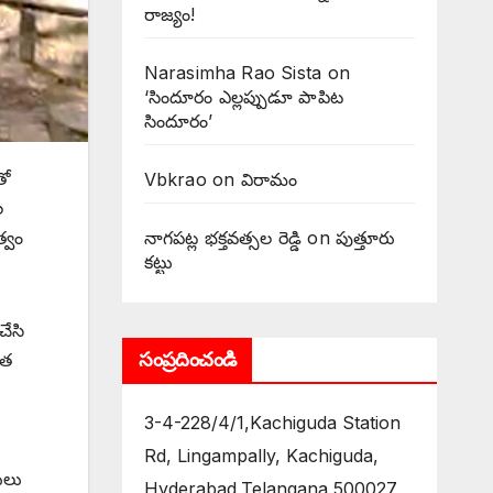
రాజ్యం!
Narasimha Rao Sista
on
‘సిందూరం ఎల్లప్పుడూ పాపిట
సిందూరం’
తో
Vbkrao
on
విరామం
ల
త్వం
నాగపట్ల భక్తవత్సల రెడ్డి
on
పుత్తూరు
కట్టు
చేసి
సంప్రదించండి
కత
3-4-228/4/1,Kachiguda Station
Rd, Lingampally, Kachiguda,
ులు
Hyderabad,Telangana 500027