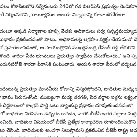
ేట మండలం కోకాపేటలోని సర్వేనంబరు 240లో గత బీఆర్‌ఎస్‌ ‌ప్రభుత్వం రెండెకర
 నిర్మించుకొని , రాజశ్యామల ఆలయ నిర్మాణాన్ని కూడా శరవేగంగా
 అక్కడి నిర్మాణాల కూల్చి వేతకు అధికారులు సర్వ సన్నద్ధమయ్యార
సంఘీభావం ప్రకటించడంతో పాటు.. అధికారులపై ఆగ్రహం వ్యక్తం చేయడంతో వె
ప్రసారంకావడంతో, ఆ సాయంత్రానికి ముఖ్యమంత్రి రేవంత్‌ ‌రెడ్డి తేరుకొని
ింది. శారదా పీఠం భూములు ప్రభుత్వం స్వాధీనం చేసుకోబ•దు..’ అని స్ప
బాబును మరుసటిరోజే శారదా పీఠానికి పంపించారు. ఆయన శారదా పీఠంలో పర్యటన
ంటున్న ప్రభుత్వం మానవీయ కోణాన్ని విస్మరిస్తోందని, బాధితుల మధ్య
ా భావం పెరుగుతోంది. ముఖ్యంగా మధ్య తరగతి, పేద వర్గాల ఇళ్లను లక్ష్యం
ే దీర్ఘకాలంలో కాంగ్రెస్‌ ‌పార్టీ ఓటు బ్యాంకుపై ప్రభావం చూపుతుందనడంలో
లో బాధితుల నిరసనలు ఉధృతం కావడం, వారికి బీజేపీ ఇతర పక్షాలు మద్
ంచింది. బాధితుల విషయంలో బీజేపీ ప్రత్యేక కార్యాచరణ రూపొందించుకొని
ు చేసింది. బాధితులకు అండగా నిలుస్తామని ప్రకటించిన బీజేపీ రాష్ట్ర అధ్య