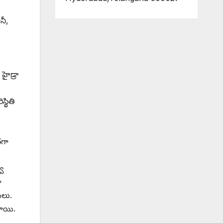
నీ,
హైడ్రా
్థితి
తగా
్వ
ూ
ులు.
చాయి.