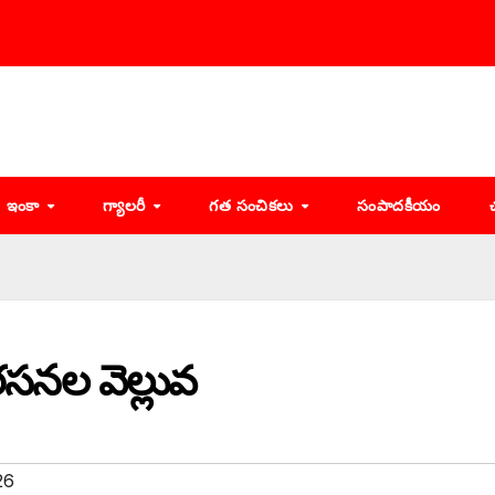
ఇంకా
గ్యాలరీ
గత సంచికలు
సంపాదకీయం
రసనల వెల్లువ
26