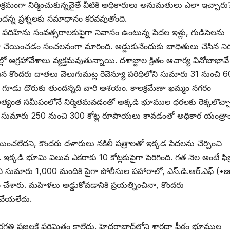
. అక్రమంగా నిర్మించుకున్నవైతే వీటికి అధికారులు అనుమతులు ఎలా ఇచ్చారు
తోందన్న ప్రశ్నలకు సమాధానం కరవవుతోంది.
పదిహేను సంవత్సరాలకుపైగా నివాసం ఉంటున్న పేదల ఇళ్లు, గుడిసెలను
 ఖాళీ చేయించడం సంచలనంగా మారింది. అడ్డుకునేందుకు బాధితులు చేసిన న
లో ఆగ్రహావేశాలు వ్యక్తమవుతున్నాయి. దశాబ్దాల క్రితం ఆచార్య వినోబాభావే
ొందిన కొందరు దాతలు వెలుగుమట్ల రెవెన్యూ పరిధిలోని సుమారు 31 నుంచి 6
 ఒక గూడు దొరుకు తుందన్నది వారి ఆశయం. కాలక్రమేణా ఖమ్మం నగరం
ానికి అత్యంత సమీపంలోనే నిర్మితమవడంతో అక్కడి భూముల ధరలకు రెక్కలొచ్
విలువ సుమారు 250 నుంచి 300 కోట్ల రూపాయలు కావడంతో అధికార యంత్రా
ాయించలేదని, కొందరు దళారులు నకిలీ పత్రాలతో ఇక్కడ పేదలను చేర్పించి
. ఇక్కడి భూమి విలువ ఎకరాకు 10 కోట్లకుపైగా పెరిగింది. గత నెల అంటే ఫిబ
చి సుమారు 1,000 మందికి పైగా పోలీసుల పహారాలో, ఎస్‌.‌డి.ఆర్‌.ఎఫ్‌ (•‌
ం చేశారు. మహిళలు అడ్డుకోవడానికి ప్రయత్నించినా, కొందరు
 వేయలేదు.
తి ప్రజలకే పరిమితం కాలేదు. హైదరాబాద్‌లోని శారదా పీఠం భూముల