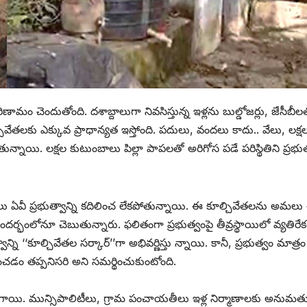
రిణామం చెందుతోంది. దశాబ్దాలుగా నివసిస్తున్న ఇళ్లను బుల్డోజర్లు, జేసీబీల
ల్చివేతలకు ఎక్కువ ప్రాధాన్యత ఇస్తోంది. పదులు, వందలు కాదు.. వేలు, లక్ష
నాయి. లక్షల కుటుంబాలు పిల్లా పాపలతో అరిగోస పడే పరిస్థితిని ప్రభు
లు ఏవీ ప్రభుత్వాన్ని కదిలించ లేకపోతున్నాయి. ఈ కూల్చివేతలను అమలు 
సందర్భంలోనూ చెబుతున్నారు. ఫలితంగా ప్రభుత్వంపై తీవ్రస్థాయిలో వ్యతిరే
్ని ‘‘కూల్చివేతల సర్కార్‌’’‌గా అభివర్ణిస్తు న్నాయి. కానీ, ప్రభుత్వం మాత్రం
ంచడం తప్పనిసరి అని సమర్థించుకుంటోంది.
జరిగాయి. మున్సిపాలిటీలు, గ్రామ పంచాయతీలు ఇళ్ల నిర్మాణాలకు అనుమత