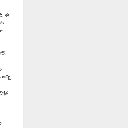
ది. ఈ
ుట
గా
న్‌
ం
 అన్ని
ాట్లు
ు