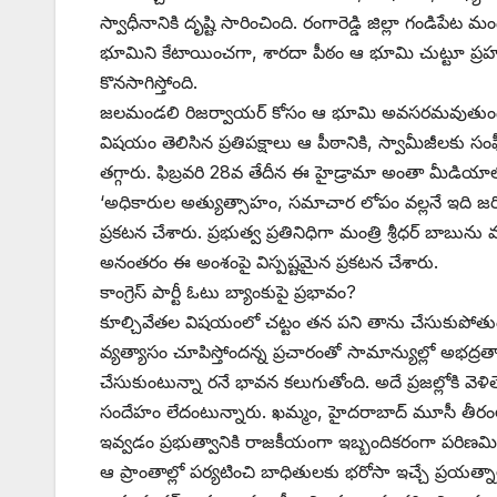
స్వాధీనానికి దృష్టి సారించింది. రంగారెడ్డి జిల్లా గండిప
భూమిని కేటాయించగా, శారదా పీఠం ఆ భూమి చుట్టూ ప్రహరీ
కొనసాగిస్తోంది.
జలమండలి రిజర్వాయర్‌ ‌కోసం ఆ భూమి అవసరమవుతుందంటూ
విషయం తెలిసిన ప్రతిపక్షాలు ఆ పీఠానికి, స్వామీజీలకు 
తగ్గారు. ఫిబ్రవరి 28వ తేదీన ఈ హైడ్రామా అంతా మీడియాలో 
‘అధికారుల అత్యుత్సాహం, సమాచార లోపం వల్లనే ఇది జరిగ
ప్రకటన చేశారు. ప్రభుత్వ ప్రతినిధిగా మంత్రి శ్రీధర్‌ ‌
అనంతరం ఈ అంశంపై విస్పష్టమైన ప్రకటన చేశారు.
కాంగ్రెస్‌ ‌పార్టీ ఓటు బ్యాంకుపై ప్రభావం?
కూల్చివేతల విషయంలో చట్టం తన పని తాను చేసుకుపోతుంద
వ్యత్యాసం చూపిస్తోందన్న ప్రచారంతో సామాన్యుల్లో అభద్రత
చేసుకుంటున్నా రనే భావన కలుగుతోంది. అదే ప్రజల్లోకి వెళిత
సందేహం లేదంటున్నారు. ఖమ్మం, హైదరాబాద్‌ ‌మూసీ తీరం
ఇవ్వడం ప్రభుత్వానికి రాజకీయంగా ఇబ్బందికరంగా పరిణమి
ఆ ప్రాంతాల్లో పర్యటించి బాధితులకు భరోసా ఇచ్చే ప్రయత్నాల