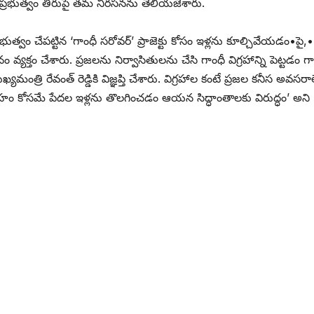
ట్ర ప్రభుత్వం తీరుపై తమ నిరసనను తెలియజేశారు.
్రభుత్వం చేపట్టిన ‘గాంధీ సరోవర్‌’ ‌ప్రాజెక్టు కోసం ఇళ్లను కూల్చివేయడం•పై,•
క్తం చేశారు. ప్రజలను నిర్వాసితులను చేసి గాంధీ విగ్రహాన్ని పెట్టడం గా
మంత్రి రేవంత్‌ ‌రెడ్డికి విజ్ఞప్తి చేశారు. విగ్రహాల కంటే ప్రజల కనీస అవసరా
హం కోసమే పేదల ఇళ్లను తొలగించడం ఆయన సిద్ధాంతాలకు విరుద్ధం’ అని