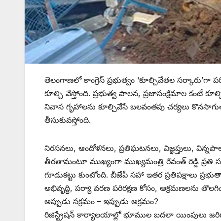
తెలంగాణలో కాంగ్రెస్‌ ‌ప్రభుత్వం ‘కూల్చివేతల సర్కారు’గా ప
కూల్చి వేస్తోంది. ప్రభుత్వ పాలన, ప్రజాసంక్షేమాల కంటే కూ
నివాస గృహాలను కూల్చివేసే బలవంతపు చర్యలు కొనసాగుతున్
తీసుకువస్తోంది.
నిరసనలు, ఆందోళనలు, ప్రతిఘటనలు, విజ్ఞప్తులు, విన్నపా
తీరతామంటూ ముఖ్యంగా ముఖ్యమంత్రి రేవంత్‌ ‌రెడ్డి ప్రతి 
గూడుకట్టు కుంటోంది. బీజేపీ సహా ఇతర ప్రతిపక్షాలు ప్రభుత్వాన
అభివృద్ధి, పర్యా వరణ పరిరక్షణ కోసం, ఆక్రమణలను తొలగి
అప్పుడు సక్రమం – ఇప్పుడు అక్రమం?
రిజిస్ట్రేషన్‌ ‌కార్యాలయాల్లో భూముల బదలా యింపులు 