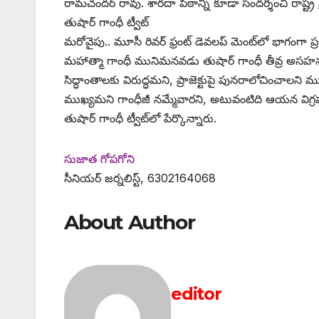
రామచందర్‌ ‌రావు. శారదా పీఠాన్ని కూడా సందర్శించి రాష్
తుషార్‌ ‌గాంధీ ట్వీట్‌
‌మరోవైపు.. మూసీ రివర్‌ ‌ఫ్రంట్‌ ‌డెవలప్‌ ‌మెంట్‌లో భాగంగా ప
మహాత్మా గాంధీ మునిమనవడు తుషార్‌ ‌గాంధీ తీవ్ర అసహనం వ్య
సిద్ధాంతాలకు విరుద్ధమని, ప్రాజెక్టుపై పునరాలోచించాలని ముఖ్య
ముఖ్యమని గాంధీజీ నమ్మేవారని, అటువంటిది ఆయన విగ్ర
తుషార్‌ ‌గాంధీ ట్వీట్‌లో పేర్కొన్నారు.
సుజాత గోపగోని
సీనియర్‌ ‌జర్నలిస్ట్, 6302164068
About Author
editor