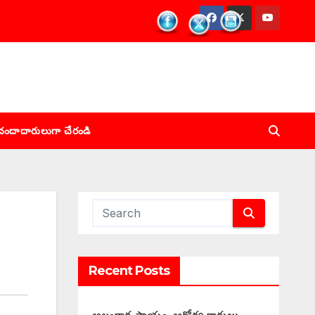
చందాదారులుగా చేరండి
Recent Posts