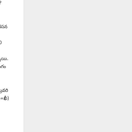
?
ిరసన
0
చాయి.
ంగం
్రవరి
ణ=ఖీ)