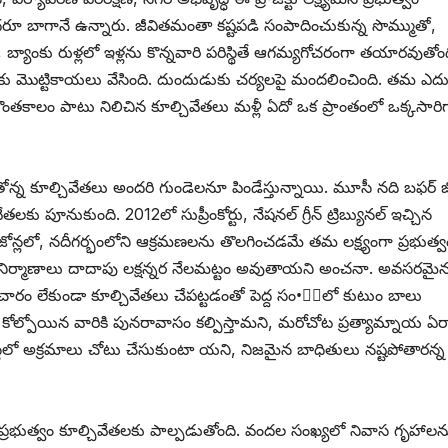
ందరూ బాగానే ఉన్నారు. జీవితమంతా కష్టపడి సంపాదించుకున్న సొమ్ముతో,
బ్యాంకు రుళ్లలో ఇళ్లను కొన్నవారి పరిస్థితే ఆగమ్యగోచరంగా తయారవుతోం
డ్రాకు మొట్టికాయలు వేసింది. దుందుడుకు చర్యలపై మందలించింది. తమ ఎద
కొంతకాలం పాటు నిలిచిన కూల్చివేతలు మళ్లీ ఏదో ఒక ప్రాంతంలో ఒక్కసారి
ోన్న కూల్చివేతలు అందరి గుండెలనూ పిండేస్తున్నాయి. మూసీ నది బఫర్‌ ‌జో
నుకుంది. 2012లో సుప్రీంకోర్టు, నేషనల్‌ ‌గ్రీన్‌ ‌ట్రిబ్యునల్‌ ఇచ్చిన
న్లలో, నదీగర్భంలోని ఆక్రమణలను తొలగించడమే తమ లక్ష్యంగా ప్రభుత్వ
భారీ నిర్మాణాలు దాదాపు లక్షన్నర నేలమట్టం అవుతాయని అంచనా. అవసరమైన
ారం లేకుండా కూల్చివేతలు చేపట్టడంతో పెద్ద సం•్యలో కుటుం బాలు
ోల్పోయిన వారికి పునరావాసం కల్పిస్తామని, మరోచోట ప్రత్యామ్నాయ ఏర్ప
ే వ్యవస్థలో అక్రమాలు చోటు చేసుకుంటా యని, నిజమైన బాధితులు నష్టపోతారన్న
ప్రభుత్వం కూల్చివేతలకు పాల్పడుతోంది. వందల సంఖ్యలో నివాస గృహాలన