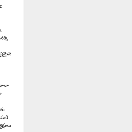
ాల
ు.
నక్కి
ష్టమైన
 కూడా
గా
దతు
 మరీ
క్షులు