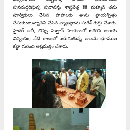
పునరుద్ధరిస్తున్న పురావస్తు శాస్త్రవేత్త కేకే మహ్మద్‌ ‌తమ
పూర్వికులు చేసిన పాపాలకు తాను ప్రాయశ్చిత్తం
చేసుకుంటున్నానని చేసిన వ్యాఖ్యలను సురేశ్‌ ‌గుర్తు చేశారు.
హైదర్‌ అలీ, టిప్పు సుల్తాన్‌ ‌హయాంలో జరిగిన ఆలయ
విధ్వంసం, నేటి కాలంలో జరుగుతున్న ఆలయ భూముల
కబ్జా గురించి అప్రమత్తం చేశారు.