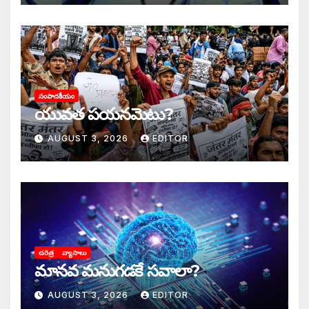
సంపాదకీయం
యువత పయనమెటు?
AUGUST 3, 2026
EDITOR
చరిత్ర
వ్యాసాలు
మానవ మనుగడకే సవాలా?
AUGUST 3, 2026
EDITOR