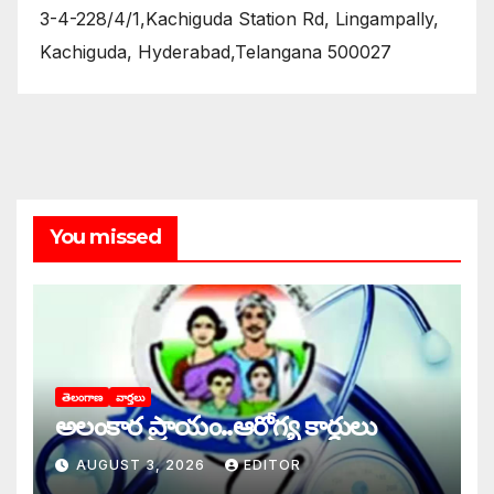
3-4-228/4/1,Kachiguda Station Rd, Lingampally,
Kachiguda, Hyderabad,Telangana 500027
You missed
తెలంగాణ
వార్తలు
అలంకార ప్రాయం..ఆరోగ్య కార్డులు
AUGUST 3, 2026
EDITOR