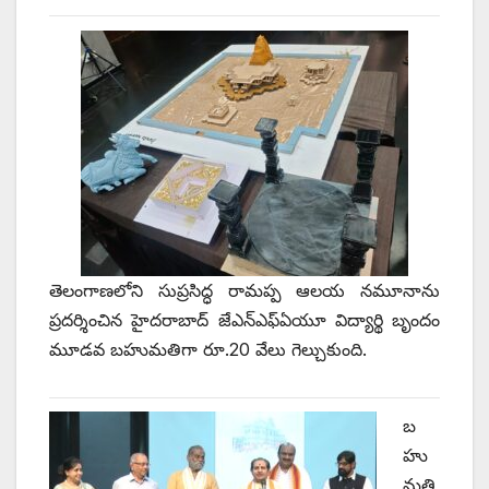
తెలంగాణలోని సుప్రసిద్ధ రామప్ప ఆలయ నమూనాను
ప్రదర్శించిన హైదరాబాద్‌ ‌జేఎన్‌ఎఫ్‌ఏయూ విద్యార్థి బృందం
మూడవ బహుమతిగా రూ.20 వేలు గెల్చుకుంది.
బ
హు
మతి