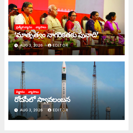
ప్రత్యేక వ్యాసం
వ్యాసాలు
‘మాతృత్వం నాగరికతకు పునాది’
AUG 3, 2026
EDITOR
విజ్ఞానం
వ్యాసాలు
రోదసీలో స్వావలంబన
AUG 3, 2026
EDITOR