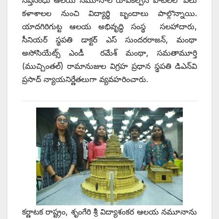
సప్తసింధు ఆలయ నమూనాల రూపకల్పన పోటీలలో పలు
కళాశాలల నుంచి విద్యార్థి బృందాలు పాల్గొన్నాయి.
యాదగిరిగుట్ట ఆలయ అభివృద్ధి సంస్థ సలహాదారు,
సీనియర్‌ ‌స్థపతి డాక్టర్‌ ఎస్‌ ‌సుందరరాజన్‌, ‌మంథా
అసోసియేట్స్ ఎం‌డీ రమేశ్‌ ‌మంథా, సమతామూర్తి
(ముచ్చింతల్‌) ‌రామానుజుల విగ్రహ ప్రధాన స్థపతి డిఎన్‌వి
ప్రసాద్‌ ‌న్యాయనిర్ణేతలుగా వ్యవహరించారు.
కర్ణాటక రాష్ట్రం, శృంగేరి శ్రీ విద్యాశంకర ఆలయ నమూనాను