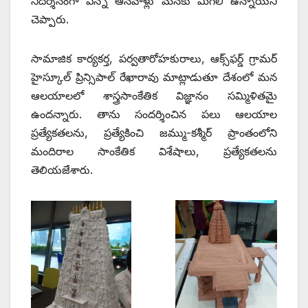
నిదర్శనంగా ఎన్నో ఆనవాళ్లు మనకు మిగిలి ఉన్నాయని
చెప్పారు.
సామాజిక కార్యకర్త, పర్వతారోహకురాలు, ఆక్స్‌ఫర్డ్ ‌గ్రామర్‌
‌హైస్కూల్‌ ‌ప్రిన్సిపాల్‌ ‌రేఖారావు మాట్లాడుతూ దేశంలో మన
ఆలయాలలో శాస్త్రసాంకేతిక విజ్ఞానం సమ్మిళితమై
ఉందన్నారు. తాను సందర్శించిన పలు ఆలయాల
ప్రత్యేకతలను, ప్రత్యేకించి జమ్ము-కశ్మీర్‌ ‌ప్రాంతంలోని
మందిరాల సాంకేతిక విశేషాలు, ప్రత్యేకతలను
తెలియజేశారు.