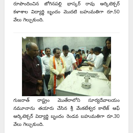
రూపొందించిన జోగినపల్లి భాస్కర్‌ ‌రావు ఆర్కిటెక్చర్‌
‌కళాశాల విద్యార్థి బృందం మొదటి బహుమతిగా రూ.50
వేలు గెల్చుకుంది.
గుజరాత్‌ ‌రాష్ట్రం మొతేరాలోని సూర్యదేవాలయం
నమూనాను తయారు చేసిన శ్రీ వేంకటేశ్వర కాలేజ్‌ ఆఫ్‌
ఆర్కిటెక్చర్‌ ‌విద్యార్థి బృందం రెండవ బహుమతిగా రూ.30
వేలు గెల్చుకుంది.