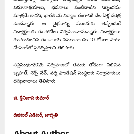
విమానాశ్రయాలు, భవనాలు వంటివాటిని నిర్మించడం
మాత్రమే కాదని, భారతీయ నిర్మాణ రంగానికి వేల ఏళ్ల చరిత్ర
ఉందన్నారు. ఆ వైభవాన్ని ముందుకు తెచ్చేందుకే
విద్యార్థులకు ఈ పోటీలు నిర్వహించామన్నారు. విద్యార్థులు
రూపొందించిన ఈ ఆలయ నమూనాలను 10 రోజుల పాటు
టీ-హబ్‌లో ప్రదర్శిస్తారని తెలిపారు.
సప్తసింధు-2025 నిర్వహణలో తమకు తోడుగా నిలిచిన
బృహత్‌, ‌నెక్స్ ‌వేవ్‌, ‌వర్మ ఫౌండేషన్‌ ‌సంస్థలకు నిర్వాహకులు
ధన్యవాదాలు తెలిపారు
జి. శ్రీనివాస కుమార్‌ ‌
డిజిటల్‌ ఎడిటర్‌, ‌జాగృతి
About Author