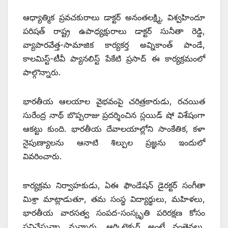
ఆధ్యాత్మిక ప్రవచకురాలు డాక్టర్‌ అనంతలక్ష్మి, విశ్వహిందూ
పరిషత్‌ ‌రాష్ట్ర ఉపాధ్యక్షురాలు డాక్టర్‌ ‌సునీతా రెడ్డి,
వ్యాపారవేత్త-సామాజిక కార్యకర్త అవ్నికాంత్‌ ‌పాండే,
కాలమిస్ట్-‌టీవీ ప్యానలిస్ట్ ‌పేకేటి ప్రసాద్‌ ఈ ‌కార్యక్రమంలో
పాల్గొన్నారు.
భారతీయ ఆలయాల వైభవంపై చరిత్రకారుడు, రచయిత
సురేంద్ర నాథ్‌ ‌బొప్పరాజు ప్రదర్శించిన స్లయిడ్‌ ‌షో విశేషంగా
ఆకట్టు కుంది. భారతీయ దేవాలయాల్లోని సాంకేతిక, కళా
నైపుణ్యాలను ఆనాటి శిల్పుల ప్రజ్ఞను ఇందులో
వివరించారు.
కార్యక్రమ నిర్వాహకుడు, ఏఈ ఫౌండేషన్‌ ‌డైరక్టర్‌ ‌సంగీతా
మిశ్రా మాట్లాడుతూ, తమ సంస్థ విద్యార్థులు, మహిళలు,
భారతీయ వారసత్వ సంపద-సంస్కృతి పరిరక్షణ కోసం
పనిచేస్తున్నా మన్నారు. ఆర్కిటెక్చర్‌ అం‌టే వంతెనలు,