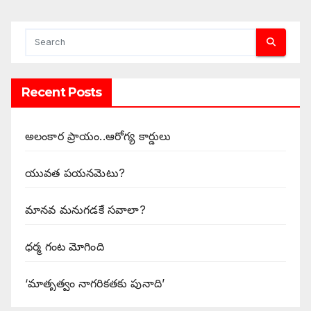
Recent Posts
అలంకార ప్రాయం..ఆరోగ్య కార్డులు
యువత పయనమెటు?
మానవ మనుగడకే సవాలా?
ధర్మ గంట మోగింది
‘మాతృత్వం నాగరికతకు పునాది’