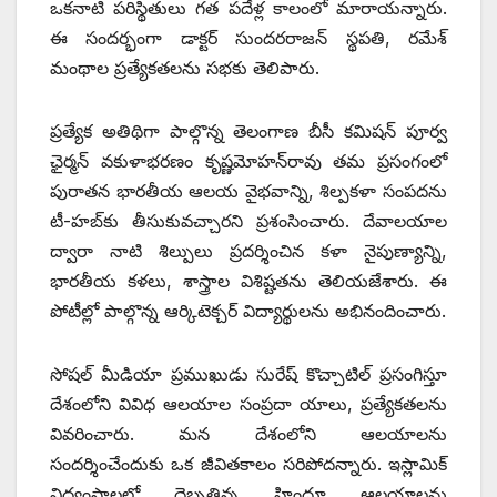
ఒకనాటి పరిస్థితులు గత పదేళ్ల కాలంలో మారాయన్నారు.
ఈ సందర్భంగా డాక్టర్‌ ‌సుందరరాజన్‌ ‌స్థపతి, రమేశ్‌
‌మంథాల ప్రత్యేకతలను సభకు తెలిపారు.
ప్రత్యేక అతిథిగా పాల్గొన్న తెలంగాణ బీసీ కమిషన్‌ ‌పూర్వ
ఛైర్మన్‌ ‌వకుళాభరణం కృష్ణమోహన్‌రావు తమ ప్రసంగంలో
పురాతన భారతీయ ఆలయ వైభవాన్ని, శిల్పకళా సంపదను
టీ-హబ్‌కు తీసుకువచ్చారని ప్రశంసించారు. దేవాలయాల
ద్వారా నాటి శిల్పులు ప్రదర్శించిన కళా నైపుణ్యాన్ని,
భారతీయ కళలు, శాస్త్రాల విశిష్టతను తెలియజేశారు. ఈ
పోటీల్లో పాల్గొన్న ఆర్కిటెక్చర్‌ ‌విద్యార్థులను అభినందించారు.
సోషల్‌ ‌మీడియా ప్రముఖుడు సురేష్‌ ‌కొచ్చాటిల్‌ ‌ప్రసంగిస్తూ
దేశంలోని వివిధ ఆలయాల సంప్రదా యాలు, ప్రత్యేకతలను
వివరించారు. మన దేశంలోని ఆలయాలను
సందర్శించేందుకు ఒక జీవితకాలం సరిపోదన్నారు. ఇస్లామిక్‌
‌విధ్వంసాలలో దెబ్బతిన్న హిందూ ఆలయాలను