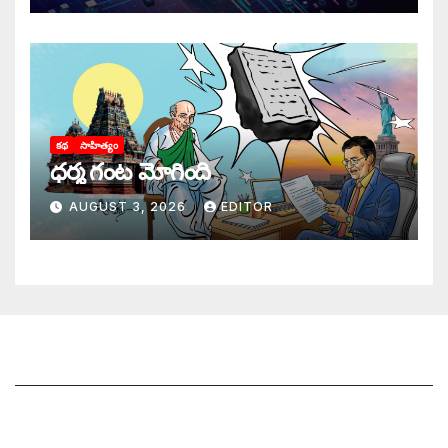
కథ
సాహిత్యం
ధర్మ గంట మోగింది
AUGUST 3, 2026
EDITOR
జాగృతి గురించి
సంప్రదించండి