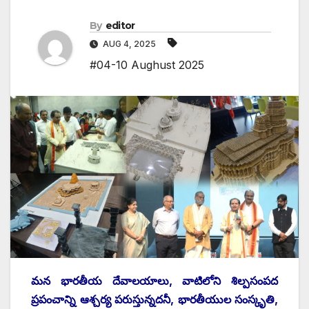
By
editor
AUG 4, 2025
#04-10 Aughust 2025
మన భారతీయ దేవాలయాలు, వాటిలోని శిల్పసంపద
ప్రపంచాన్ని ఆశ్చర్య పరుస్తున్నదనీ, భారతీయుల సంస్కృతి,