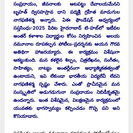
సంప్రదాయం, జీవనాలకు ఆటపట్టు దేవాలయమేనని
బృహత్‌ ‌ద్విసహస్రావ ధాని పద్మశ్రీ గ్రహీత మాడుగుల
నాగఫణిశర్మ అన్నారు. ఏఈ ఫౌండేషన్‌ ఆధ్వర్యంలో
సప్తసింధు-2025 పేరిట హైదరాబాద్‌ ‌టి-హబ్‌లో ఇటీవల
అంతర్‌ ‌కళాశాల విద్యార్థుల కోసం నిర్వహించిన ఆలయ
నమూనాల రూపకల్పన పోటీలు-ప్రదర్శనకు ఆయన గౌరవ
అతిథిగా హాజరయ్యారు. ఈ కార్యక్రమం విశేషంగా
ఆకట్టుకుంది. మన కళలైన శిల్పం, చిత్రలేఖనం, సంగీతం,
సాహిత్యం, నాట్యం అంతర్లీనంగా ఆధ్యాత్మికతత్వంతో
ఉంటాయని, ఇవి లేకుండా భారతీయ విద్యలేవీ లేవని
నాగఫణిశర్మ స్పష్టం చేశారు. ఎంతో ప్రాచీనమైన మన
సంస్కృతిలో అడుగడుగునా సంప్రదాయం నిబిడీకృతమై
ఉందన్నారు. ఇంత విశేషమైన, విలక్షణమైన కార్యక్రమంలో
యువతకు భాగస్వామ్యం కల్పించడం గొప్ప పని అని
కొనియాడారు.