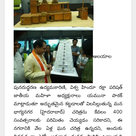
ఆలయాల
పునరుద్ధరణ ఉద్యమకారిణి, విశ్వ హిందూ రక్షా పరిషత్‌
‌జాతీయ మహిళా అధ్యక్షురాలు యమునా పాఠక్‌
‌మాట్లాడుతూ అద్భుతమైన కట్టడాలతో విలసిల్లుతున్న మన
భాగ్యనగర (హైదరాబాద్‌) ‌చరిత్రను కేవలం 400
సంవత్సరాలకు పరిమితం చెయ్యడం సరికాదని, ఈ
నగరానికి వేల ఏళ్ల ఘన చరిత్ర ఉన్నదని, అందుకు