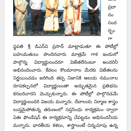
ప్రదా
నం
సంద
ర్భం
గా
స్థపతి శ్రీ డిఎన్‌వి ప్రసాద్‌ ‌మాట్లాడుతూ ఈ పోటీల్లో
బహుమతులు పొందినవారు మాత్రమే గాక ఇందులో
పాల్గొన్న విద్యార్థులందరూ విజేతలేనంటూ అందరినీ
అభినందించారు. కేవలం కొలమానాల మేరకు విజేతలను
నిర్ణయించడం జరిగింది తప్ప నిజానికి ఆలయ నమునాల
రూపకల్పనలో విద్యార్థులంతా అద్భుతమైన ప్రతిభను
కనబరిచారని మెచ్చుకున్నారు. ఈ పోటీల్లో పాల్గొనడమే
విద్యార్థులందరి విజయ మన్నారు. దేవాలయ నిర్మాణ శాస్త్రం
లుప్తమైపోతున్న తరుణంలో సప్తసింధు కార్యక్రమం ద్వారా
ఏఈ ఫౌండేషన్‌ ఈ ‌కార్యక్రమాన్ని చేపట్టడం అభినందనీయ
మన్నారు. భారతీయ కళలు, శాస్త్రాలంటే చిన్నచూపు ఉన్న