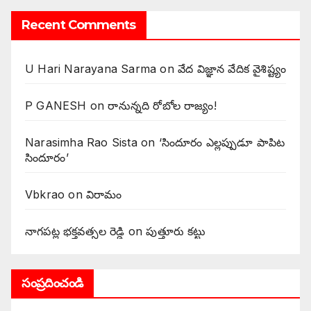
Recent Comments
U Hari Narayana Sarma
on
వేద విజ్ఞాన వేదిక వైశిష్ట్యం
P GANESH
on
‌రానున్నది రోబోల రాజ్యం!
Narasimha Rao Sista
on
‘సిందూరం ఎల్లప్పుడూ పాపిట
సిందూరం’
Vbkrao
on
విరామం
నాగపట్ల భక్తవత్సల రెడ్డి
on
పుత్తూరు కట్టు
సంప్రదించండి