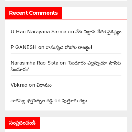
Recent Comments
U Hari Narayana Sarma
on
వేద విజ్ఞాన వేదిక వైశిష్ట్యం
P GANESH
on
‌రానున్నది రోబోల రాజ్యం!
Narasimha Rao Sista
on
‘సిందూరం ఎల్లప్పుడూ పాపిట
సిందూరం’
Vbkrao
on
విరామం
నాగపట్ల భక్తవత్సల రెడ్డి
on
పుత్తూరు కట్టు
సంప్రదించండి