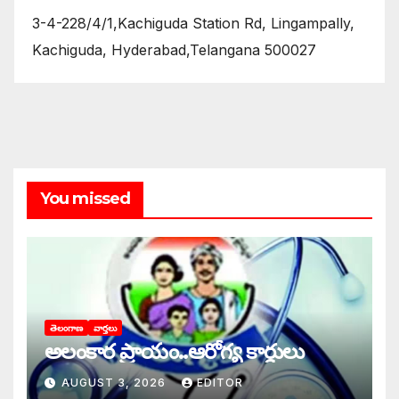
3-4-228/4/1,Kachiguda Station Rd, Lingampally,
Kachiguda, Hyderabad,Telangana 500027
You missed
తెలంగాణ
వార్తలు
అలంకార ప్రాయం..ఆరోగ్య కార్డులు
AUGUST 3, 2026
EDITOR