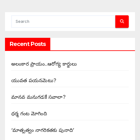
Recent Posts
అలంకార ప్రాయం..ఆరోగ్య కార్డులు
యువత పయనమెటు?
మానవ మనుగడకే సవాలా?
ధర్మ గంట మోగింది
‘మాతృత్వం నాగరికతకు పునాది’