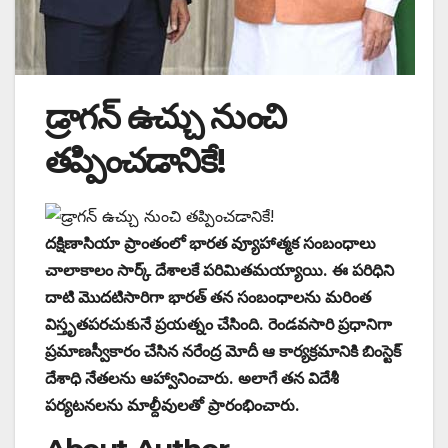
డ్రాగన్‌ ఉచ్చు నుంచి
తప్పించడానికే!
దక్షిణాసియా ప్రాంతంలో భారత వ్యూహాత్మక సంబంధాలు
చాలాకాలం సార్క్‌ దేశాలకే పరిమితమయ్యాయి. ఈ పరిధిని
దాటి మొదటిసారిగా భారత్‌ తన సంబంధాలను మరింత
విస్తృతపరచుకునే ప్రయత్నం చేసింది. రెండవసారి ప్రధానిగా
ప్రమాణస్వీకారం చేసిన నరేంద్ర మోదీ ఆ కార్యక్రమానికి బింస్టెక్‌
దేశాధి నేతలను ఆహ్వానించారు. అలాగే తన విదేశీ
పర్యటనలను మాల్దీవులతో ప్రారంభించారు.