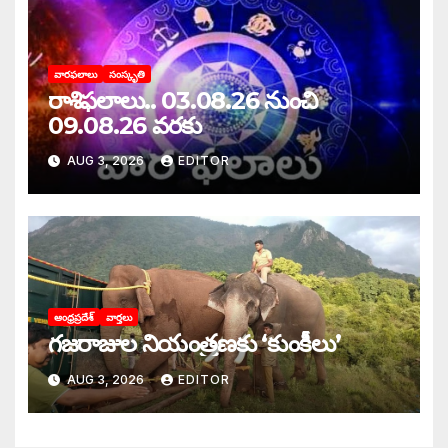
వారఫలాలు
సంస్కృతి
రాశిఫలాలు.. 03.08.26 నుంచి
09.08.26 వరకు
AUG 3, 2026
EDITOR
ఆంధ్రప్రదేశ్
వార్తలు
గజరాజుల నియంత్రణకు ‘కుంకీలు’
AUG 3, 2026
EDITOR