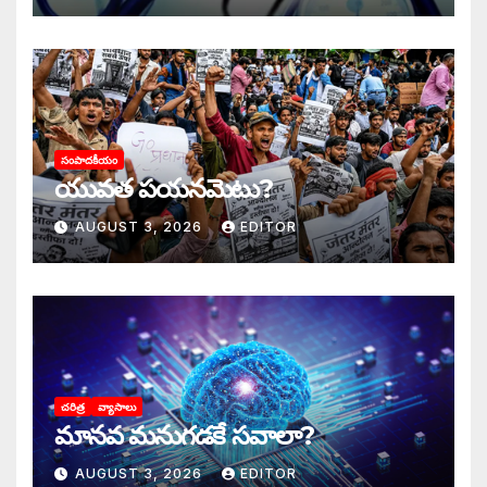
సంపాదకీయం
యువత పయనమెటు?
AUGUST 3, 2026
EDITOR
చరిత్ర
వ్యాసాలు
మానవ మనుగడకే సవాలా?
AUGUST 3, 2026
EDITOR