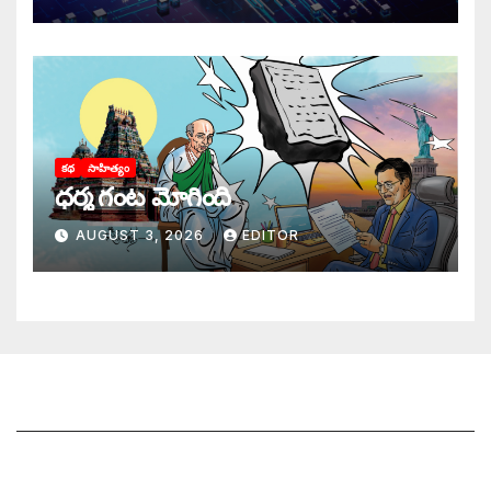
కథ
సాహిత్యం
ధర్మ గంట మోగింది
AUGUST 3, 2026
EDITOR
జాగృతి గురించి
సంప్రదించండి