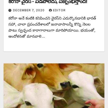
కరోనా వైరస్ ‌- వీడిపోలేదు, విజృంభిస్తోంది!
DECEMBER 7, 2020
EDITOR
కరోనా అనే కంటికి కనిపించని వైరస్‌ని ఎదుర్కొనడానికి భారత్‌
‌సహా, చాలా ప్రపంచదేశాలలో జనావాసాలన్నీ కొన్ని నెలల
పాటు స్వచ్ఛంద కారాగారాలుగా మారిపోయాయి. భయంతో,
ఆందోళనతో మానవాళి…