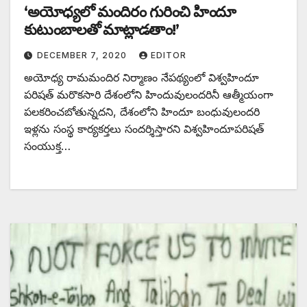
‘అయోధ్యలో మందిరం గురించి హిందూ
కుటుంబాలతో మాట్లాడతాం!’
DECEMBER 7, 2020
EDITOR
అయోధ్య రామమందిర నిర్మాణం నేపథ్యంలో విశ్వహిందూ
పరిషత్‌ ‌మరొకసారి దేశంలోని హిందువులందరినీ ఆత్మీయంగా
పలకరించబోతున్నదని, దేశంలోని హిందూ బంధువులందరి
ఇళ్లను సంస్థ కార్యకర్తలు సందర్శిస్తారని విశ్వహిందూపరిషత్‌
‌సంయుక్త…