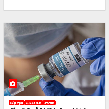
ప్రత్యేక వ్యాసం
ముఖపత్ర కథనం
సామాజికం