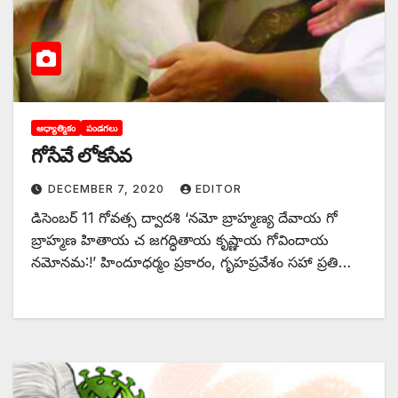
ఆధ్యాత్మికం
పండగలు
గోసేవే లోకసేవ
DECEMBER 7, 2020
EDITOR
డిసెంబర్‌ 11 ‌గోవత్స ద్వాదశి ‘నమో బ్రాహ్మణ్య దేవాయ గో
బ్రాహ్మణ హితాయ చ జగద్ధితాయ కృష్ణాయ గోవిందాయ
నమోనమ:!’ హిందూధర్మం ప్రకారం, గృహప్రవేశం సహా ప్రతి…