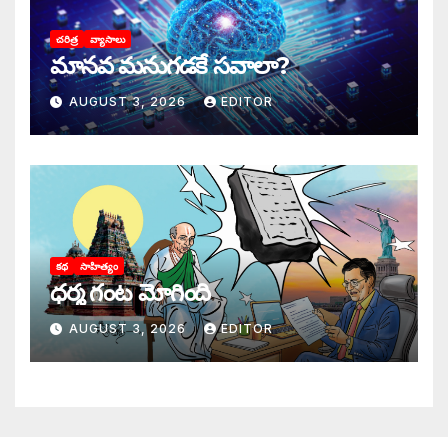
చరిత్ర
వ్యాసాలు
మానవ మనుగడకే సవాలా?
AUGUST 3, 2026
EDITOR
కథ
సాహిత్యం
ధర్మ గంట మోగింది
AUGUST 3, 2026
EDITOR