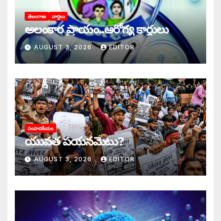
తెలంగాణ
వార్తలు
అలంకార ప్రాయం..ఆరోగ్య కార్డులు
AUGUST 3, 2026
EDITOR
సంపాదకీయం
యువత పయనమెటు?
AUGUST 3, 2026
EDITOR