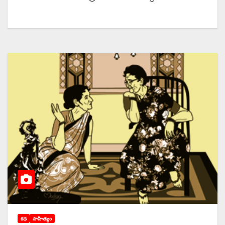
కథ
సాహిత్యం