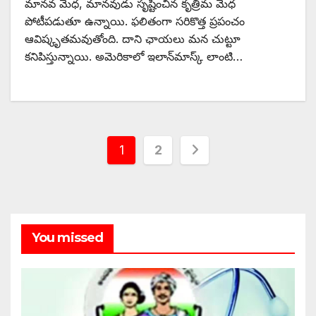
మానవ మేధ, మానవుడు సృష్టించిన కృత్రిమ మేధ
పోటీపడుతూ ఉన్నాయి. ఫలితంగా సరికొత్త ప్రపంచం
ఆవిష్కృతమవుతోంది. దాని ఛాయలు మన చుట్టూ
కనిపిస్తున్నాయి. అమెరికాలో ఇలాన్‌మాస్క్ ‌లాంటి…
Posts
1
2
pagination
You missed