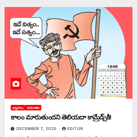
వ్యాసాలు
సామాజికం
కాలం మారుతుందని తెలియదా కామ్రేడ్స్‌కి!
DECEMBER 7, 2020
EDITOR