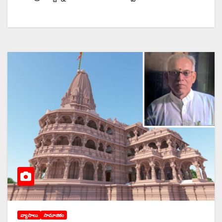
వ్యాసాలు
సామాజికం