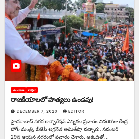
తెలంగాణ
వార్తలు
రాజకీయాలలో హత్యలు ఉండవు!
DECEMBER 7, 2020
EDITOR
హైదరాబాద్‌ ‌నగర కార్పొరేషన్‌ ఎన్నికల ప్రచారం చివరిరోజు కేంద్ర
హోం మంత్రి, బీజేపీ అగ్రనేత అమిత్‌షా వచ్చారు. నవంబర్‌
29‌న ఆయన నగరంలో ప్రచారం చేశారు. అక్కడితో…