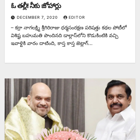
ఓ ‌తల్లీ! నీకు జోహార్లు
DECEMBER 7, 2020
EDITOR
– కర్రా నాగలక్ష్మి శ్రీగిరిరాజు ధర్మసంరక్షణ పరిషత్తు కథల పోటీలో
విశిష్ట బహుమతి పొందినది డాల్లాస్‌లోని కొడుకింటికి వచ్చి
ఇవాళ్టికి వారం దాటింది, కాస్త కాస్త జెట్లాగ్‌…