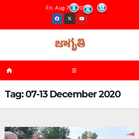
Skip
Fri. Aug 7th, 2026
to
content
Tag:
07-13 December 2020