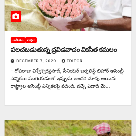
జాతీయం
వార్తలు
పలచబడుతున్న ద్రవిడవాదం వికసిత కమలం
DECEMBER 7, 2020
EDITOR
– గోపరాజు విశ్వేశ్వరప్రసాద్‌, సీనియర్‌ ‌జర్నలిస్ట్ ‌బిహార్‌ అసెంబ్లీ
ఎన్నికలు ముగియడంతో ఇప్పుడు అందరి చూపు అయిదు
రాష్ట్రాల అసెంబ్లీ ఎన్నికలపై పడింది. వచ్చే ఏడాది మే…