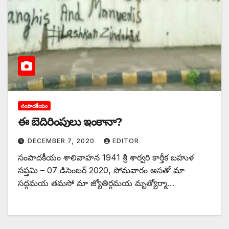
సంపాదకీయం
ఈ ‌బెదిరింపులు ఇంకానా?
DECEMBER 7, 2020
EDITOR
సంపాదకీయం శాలివాహన 1941 శ్రీ శార్వరి కార్తీక బహుళ
సప్తమి – 07 డిసెంబర్‌ 2020, ‌సోమవారం అసతో మా
సద్గమయ తమసో మా జ్యోతిర్గమయ మృత్యోర్మా…