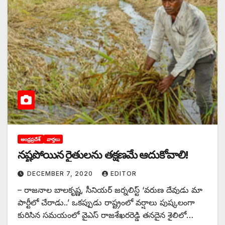
ఆంధ్రప్రదేశ్
వార్తలు
నష్టపోయిన రైతులను తక్షణమే ఆదుకోవాలి!
DECEMBER 7, 2020
EDITOR
– రాజనాల బాలకృష్ణ, సీనియర్‌ ‌జర్నలిస్ట్ ‘‌వరుణ దేవుడు మా
పార్టీలో చేరాడు..’ ఒకప్పుడు రాష్ట్రంలో వర్షాలు పుష్కలంగా
కురిసిన సమయంలో వైఎస్‌ ‌రాజశేఖరరెడ్డి తనదైన శైలిలో…