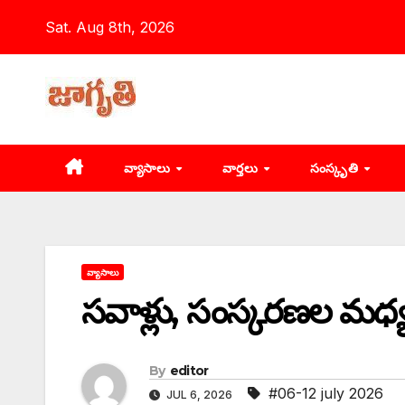
Skip
Sat. Aug 8th, 2026
to
content
వ్యాసాలు
వార్తలు
సంస్కృతి
వ్యాసాలు
సవాళ్లు, సంస్కరణల మధ్య
By
editor
#06-12 july 2026
JUL 6, 2026