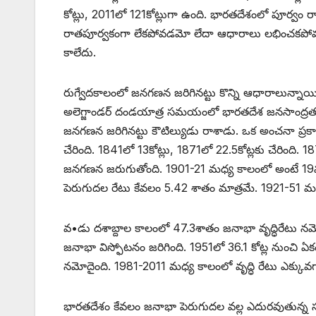
కోట్లు, 2011లో 121కోట్లుగా ఉంది. భారతదేశంలో పూర్వం 
రాతపూర్వకంగా లేకపోవడమో లేదా ఆధారాలు లభించకపోవడం
కాలేదు.
రుగ్వేదకాలంలో జనగణన జరిగినట్టు కొన్ని ఆధారాలున్నాయి. 4
అలెగ్జాండర్‌ ‌దండయాత్ర సమయంలో భారతదేశ జనసాంద్రత క్రిక్
జనగణన జరిగినట్టు కౌటిల్యుడు రాశాడు. ఒక అంచనా ప్రక
చేరింది. 1841లో 13కోట్లు, 1871లో 22.5కోట్లకు చేరింది.
జనగణన జరుగుతోంది. 1901-21 మధ్య కాలంలో అంటే 19వ 
పెరుగుదల రేటు కేవలం 5.42 శాతం మాత్రమే. 1921-51 మధ్య
వ•డు దశాబ్దాల కాలంలో 47.3శాతం జనాభా వృద్ధిరేటు నమోదైం
జనాభా విస్ఫోటనం జరిగింది. 1951లో 36.1 కోట్ల నుంచి ఏకం
నమోదైంది. 1981-2011 మధ్య కాలంలో వృద్ధి రేటు ఎక్కువగా ఉ
భారతదేశం కేవలం జనాభా పెరుగుదల వల్ల ఎదురవుతున్న స