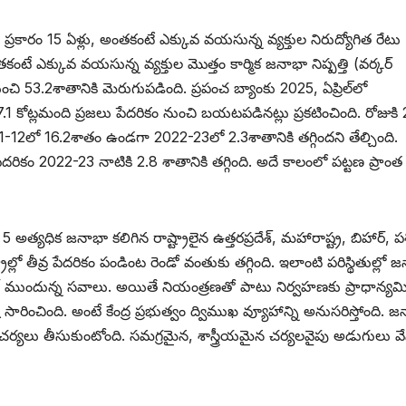
 ప్రకారం 15 ఏళ్లు, అంతకంటే ఎక్కువ వయసున్న వ్యక్తుల నిరుద్యోగిత రేటు
ే ఎక్కువ వయసున్న వ్యక్తుల మొత్తం కార్మిక జనాభా నిష్పత్తి (వర్కర్‌
నుంచి 53.2శాతానికి మెరుగుపడింది. ప్రపంచ బ్యాంకు 2025, ఏప్రిల్‌లో
.1 కోట్లమంది ప్రజలు పేదరికం నుంచి బయటపడినట్లు ప్రకటించింది. రోజుకి 
-12లో 16.2శాతం ఉండగా 2022-23లో 2.3శాతానికి తగ్గిందని తేల్చింది.
ేదరికం 2022-23 నాటికి 2.8 శాతానికి తగ్గింది. అదే కాలంలో పట్టణ ప్రాంత
ధిక జనాభా కలిగిన రాష్ట్రాలైన ఉత్తరప్రదేశ్‌, ‌మహారాష్ట్ర, బిహార్‌, ‌ప
రాల్లో తీవ్ర పేదరికం పండింట రెండో వంతుకు తగ్గింది. ఇలాంటి పరిస్థితుల్లో 
‌ముందున్న సవాలు. అయితే నియంత్రణతో పాటు నిర్వహణకు ప్రాధాన్యమి
్టి సారించింది. అంటే కేంద్ర ప్రభుత్వం ద్విముఖ వ్యూహాన్ని అనుసరిస్తోంది. 
చర్యలు తీసుకుంటోంది. సమగ్రమైన, శాస్త్రీయమైన చర్యలవైపు అడుగులు వేస్