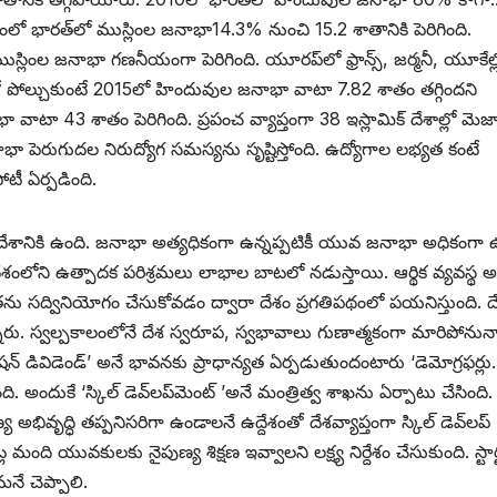
 భారత్‌లో ముస్లింల జనాభా14.3% నుంచి 15.2 శాతానికి పెరిగింది.
లో ముస్లింల జనాభా గణనీయంగా పెరిగింది. యూరప్‌లో ఫ్రాన్స్, ‌జర్మనీ, యూకేల్
తో పోల్చుకుంటే 2015లో హిందువుల జనాభా వాటా 7.82 శాతం తగ్గిందని
 43 శాతం పెరిగింది. ప్రపంచ వ్యాప్తంగా 38 ఇస్లామిక్‌ ‌దేశాల్లో మెజా
 పెరుగుదల నిరుద్యోగ సమస్యను సృష్టిస్తోంది. ఉద్యోగాల లభ్యత కంటే
టీ ఏర్పడింది.
ేశానికి ఉంది. జనాభా అత్యధికంగా ఉన్నప్పటికీ యువ జనాభా అధికంగా ఉ
ేశంలోని ఉత్పాదక పరిశ్రమలు లాభాల బాటలో నడుస్తాయి. ఆర్థిక వ్యవస్థ అభి
యువతను సద్వినియోగం చేసుకోవడం ద్వారా దేశం ప్రగతిపథంలో పయనిస్తుంది. 
రు. స్వల్పకాలంలోనే దేశ స్వరూప, స్వభావాలు గుణాత్మకంగా మారిపోనున్
 ‌డివిడెండ్‌’ అనే భావనకు ప్రాధాన్యత ఏర్పడుతుందంటారు ‘డెమోగ్రఫర్లు
ి. అందుకే ‘స్కిల్‌ ‌డెవ్‌లప్‌మెంట్‌ ’అనే మంత్రిత్వ శాఖను ఏర్పాటు చేసిం
ద్ధి తప్పనిసరిగా ఉండాలనే ఉద్దేశంతో దేశవ్యాప్తంగా స్కిల్‌ ‌డెవ్‌లప్‌
్ల మంది యువకులకు నైపుణ్య శిక్షణ ఇవ్వాలని లక్ష్య నిర్దేశం చేసుకుంది. స్టార్ట
నే చెప్పాలి.