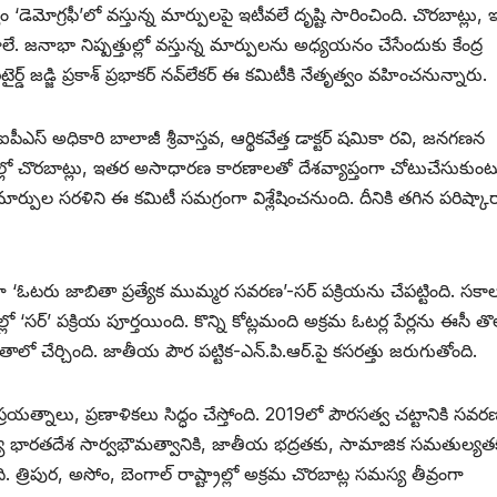
‘డెమోగ్రఫీ’లో వస్తున్న మార్పులపై ఇటీవలే దృష్టి సారించింది. చొరబాట్లు,
. జనాభా నిష్పత్తుల్లో వస్తున్న మార్పులను అధ్యయనం చేసేందుకు కేంద్ర
 ‌జడ్జి ప్రకాశ్‌ ‌ప్రభాకర్‌ ‌నవ్‌లేకర్‌ ఈ ‌కమిటీకి నేతృత్వం వహించనున్నారు.
ీఎస్‌ అధికారి బాలాజీ శ్రీవాస్తవ, ఆర్థికవేత్త డాక్టర్‌ ‌షమికా రవి, జనగణన
్లో చొరబాట్లు, ఇతర అసాధారణ కారణాలతో దేశవ్యాప్తంగా చోటుచేసుకుంట
ుల సరళిని ఈ కమిటీ సమగ్రంగా విశ్లేషించనుంది. దీనికి తగిన పరిష్కారా
ంగా ‘ఓటరు జాబితా ప్రత్యేక ముమ్మర సవరణ’-సర్‌ ‌పక్రియను చేపట్టింది. సక
లో ‘సర్‌’ ‌పక్రియ పూర్తయింది. కొన్ని కోట్లమంది అక్రమ ఓటర్ల పేర్లను ఈసీ తొ
లో చేర్చింది. జాతీయ పౌర పట్టిక-ఎన్‌.‌పి.ఆర్‌.‌పై కసరత్తు జరుగుతోంది.
ప్రయత్నాలు, ప్రణాళికలు సిద్ధం చేస్తోంది. 2019లో పౌరసత్వ చట్టానికి సవ
స్య భారతదేశ సార్వభౌమత్వానికి, జాతీయ భద్రతకు, సామాజిక సమతుల్యత
ిపుర, అసోం, బెంగాల్‌ ‌రాష్ట్రాల్లో అక్రమ చొరబాట్ల సమస్య తీవ్రంగా