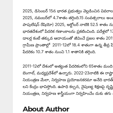
2025, డిసెంబర్‌ 15‌న భారత ప్రభుత్వం వెల్లడించిన వివరాల
2025, నవంబర్‌లో 4.7శాతం తగ్గింది.15 సంవత్సరాలు అంతకంట
‌పాపులేషన్‌ ‌రేషియో) 2025, అక్టోబర్‌ ‌నాటికి 52.5 శాతం 
భారతదేశంలో పేదరిక గణాంకాలను ప్రకటించింది. పదేళ్లలో 17
డాలర్ల కంటే తక్కువ ఆదాయంతో జీవించే ప్రజల శాతం 2011
గ్రామీణ ప్రాంతాల్లో 2011-12లో 18.4 శాతంగా ఉన్న తీవ్ర ప
పేదరికం 10.7 శాతం నుంచి 1.1 శాతానికి తగ్గింది.
2011-12లో దేశంలో అత్యంత పేదరికంలోని 65శాతం మంది 5 అత్య
బెంగాల్‌, ‌మధ్యప్రదేశ్‌లో ఉన్నారు. 2022-23నాటికి ఈ రాష్ట్
నియంత్రణ మేలా, నిర్వహణ ప్రయోజనకరమా అనేది భారత్‌ 
లని కేంద్రం భావిస్తోంది. ఉపాధి కల్పన, నైపుణ్య శిక్షణపై దృష
నియంత్రణ, నిర్వహణ శాస్త్రీయంగా నిర్వహించేం దుకు తగు 
About Author