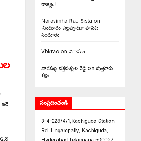
రాజ్యం!
Narasimha Rao Sista
on
‘సిందూరం ఎల్లప్పుడూ పాపిట
సిందూరం’
Vbkrao
on
విరామం
తుల
నాగపట్ల భక్తవత్సల రెడ్డి
on
పుత్తూరు
కట్టు
ో
సంప్రదించండి
 ఇదే
3-4-228/4/1,Kachiguda Station
Rd, Lingampally, Kachiguda,
02.8
Hyderabad,Telangana 500027