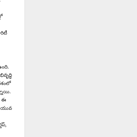
లో
రిటీ
ంది.
వృద్ధి
దేశంలో
నాయి.
. ఈ
ది. యువ
ప్‌,