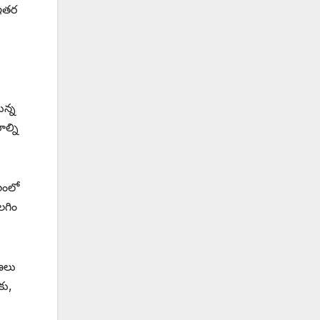
 ఇతర
ున్న
ల్ని
ాలంలో
లగిం
రణలు
కు,