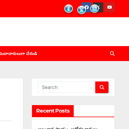
చందాదారులుగా చేరండి
Recent Posts