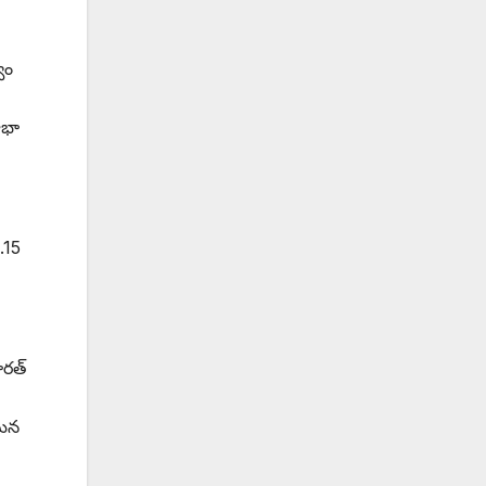
వం
ాభా
1.15
రత్‌
 మన
.