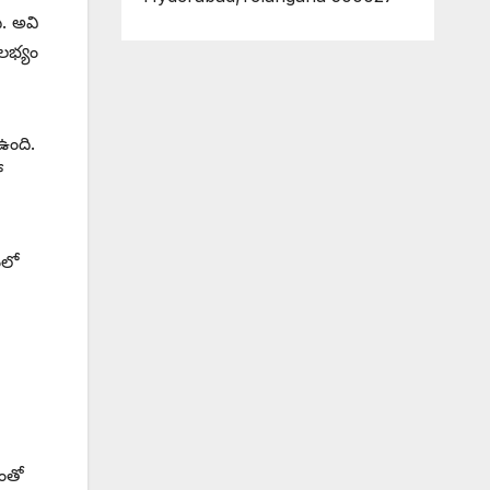
ి. అవి
లభ్యం
ఉంది.
ో
ంలో
ంతో