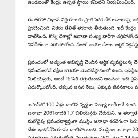
ఉండటంతో కేంద్రం ఉన్నత స్థాయి కమిటీని నియమించింది.
ఈ తరహా విధాన నిర్ణయాలకు ప్రాతిపదిక దేశ జనాభాపై, అక్
ప్రకటించింది. నికరం తేలితే తకరారు తీరుతుంది. ఇదీ కేంద్ర
దాటేసింది. కొన్ని దేశాల్లో జనాభా సంఖ్య భారీగా తగ్గిపోతో
విపరీతంగా పెరిగిపోతోంది. దీంతో ఆయా దేశాల ఆర్థిక వ్యవస
ప్రపంచంలో అత్యంత అభివృద్ధి చెందిన ఆర్థిక వ్యవస్థలున్న
ప్రపంచంలోనే దక్షిణ కొరియా మొదటిస్థానంలో ఉంది. ఇన్‌స్టిట్య
మిలియన్లకు, అంటే 15%కి తగ్గుతుందని అంచనా. ఇది ప్ర
ఎదుర్కొంటోంది. తక్కువ జనన రేటు, ఎక్కువ జీవనకాలం వల్ల
జపాన్‌లో 100 ఏళ్లు దాటిన వృద్ధుల సంఖ్య భారీగానే ఉంది
‌జనాభా 2061నాటికి 1.7 బిలియన్లకు చేరుకుని, ఆ తర్వాత
మరోవైపు ప్రపంచవ్యాప్తంగా ముస్లిం జనాభా శరవేగంగా పెరు
దేశం ఇండోనేసియాను దాటిపోయింది. ముస్లింల జనాభా 23.9
సమానంగా ఎదుగుతోంది. హిందువులు 15% నుంచి 14.9శాత