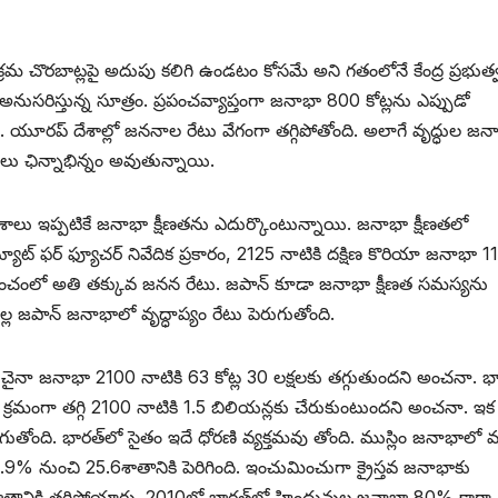
రమ చొరబాట్లపై అదుపు కలిగి ఉండటం కోసమే అని గతంలోనే కేంద్ర ప్రభుత్
ం అనుసరిస్తున్న సూత్రం. ప్రపంచవ్యాప్తంగా జనాభా 800 కోట్లను ఎప్పుడో
ంది. యూరప్‌ ‌దేశాల్లో జననాల రేటు వేగంగా తగ్గిపోతోంది. అలాగే వృద్ధుల జన
్థలు ఛిన్నాభిన్నం అవుతున్నాయి.
 దేశాలు ఇప్పటికే జనాభా క్షీణతను ఎదుర్కొంటున్నాయి. జనాభా క్షీణతలో
ూట్‌ ‌ఫర్‌ ‌ఫ్యూచర్‌ ‌నివేదిక ప్రకారం, 2125 నాటికి దక్షిణ కొరియా జనాభా 1
పంచంలో అతి తక్కువ జనన రేటు. జపాన్‌ ‌కూడా జనాభా క్షీణత సమస్యను
 జపాన్‌ ‌జనాభాలో వృద్ధాప్యం రేటు పెరుగుతోంది.
. చైనా జనాభా 2100 నాటికి 63 కోట్ల 30 లక్షలకు తగ్గుతుందని అంచనా. భా
 క్రమంగా తగ్గి 2100 నాటికి 1.5 బిలియన్లకు చేరుకుంటుందని అంచనా. ఇక
గుతోంది. భారత్‌లో సైతం ఇదే ధోరణి వ్యక్తమవు తోంది. ముస్లిం జనాభాలో
% నుంచి 25.6శాతానికి పెరిగింది. ఇంచుమించుగా క్రైస్తవ జనాభాకు
ానికి తగ్గిపోయారు. 2010లో భారత్‌లో హిందువుల జనాభా 80% కాగా.