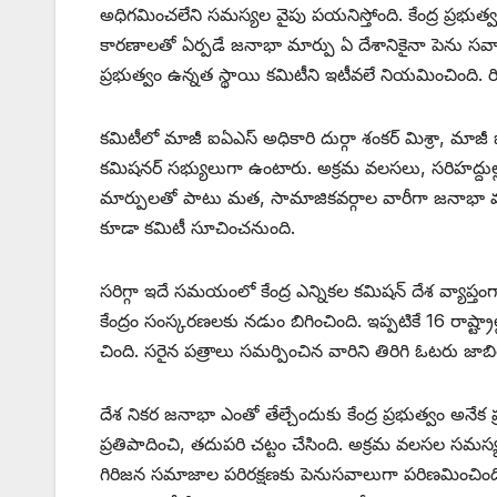
అధిగమించలేని సమస్యల వైపు పయనిస్తోంది. కేంద్ర ప్రభుత్వం 
కారణాలతో ఏర్పడే జనాభా మార్పు ఏ దేశానికైనా పెను సవాలే
ప్రభుత్వం ఉన్నత స్థాయి కమిటీని ఇటీవలే నియమించింది. రిటైర్డ్
కమిటీలో మాజీ ఐఏఎస్‌ అధికారి దుర్గా శంకర్‌ ‌మిశ్రా, మాజీ ఐప
కమిషనర్‌ ‌సభ్యులుగా ఉంటారు. అక్రమ వలసలు, సరిహద్దుల
మార్పులతో పాటు మత, సామాజికవర్గాల వారీగా జనాభా మార్ప
కూడా కమిటీ సూచించనుంది.
సరిగ్గా ఇదే సమయంలో కేంద్ర ఎన్నికల కమిషన్‌ ‌దేశ వ్యాప్త
కేంద్రం సంస్కరణలకు నడుం బిగించింది. ఇప్పటికే 16 రాష్ట్రాల్
చింది. సరైన పత్రాలు సమర్పించిన వారిని తిరిగి ఓటరు జాబితా
దేశ నికర జనాభా ఎంతో తేల్చేందుకు కేంద్ర ప్రభుత్వం అనేక 
ప్రతిపాదించి, తదుపరి చట్టం చేసింది. అక్రమ వలసల సమ
గిరిజన సమాజాల పరిరక్షణకు పెనుసవాలుగా పరిణమించింది. త్ర