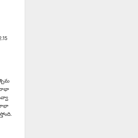
2.15
శ్చిమ
జనాభా
వ్వా
జనాభా
తోంది.