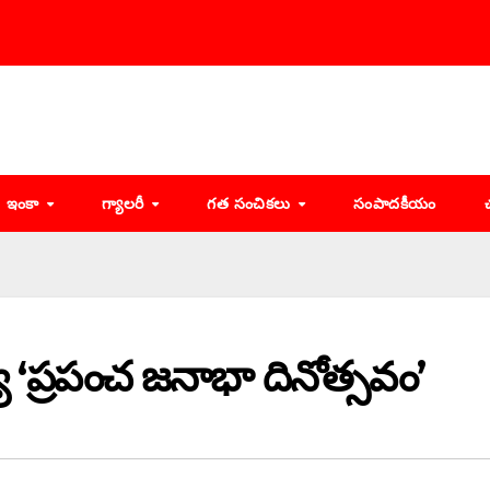
ఇంకా
గ్యాలరీ
గత సంచికలు
సంపాదకీయం
 ‘ప్రపంచ జనాభా దినోత్సవం’