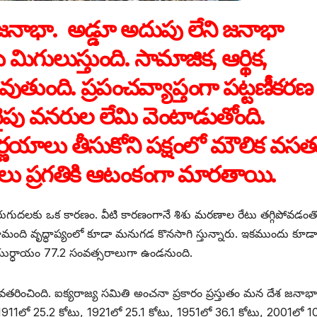
ం జనాభా. అడ్డూ అదుపు లేని జనాభా
మిగులుస్తుంది. సామాజిక, ఆర్థిక,
ంది. ప్రపంచవ్యాప్తంగా పట్టణీకరణ
ైపు వనరుల లేమి వెంటాడుతోంది.
ిర్ణయాలు తీసుకోని పక్షంలో మౌలిక వస
యలు ప్రగతికి ఆటంకంగా మారతాయి.
ాభా పెరుగుదలకు ఒక కారణం. వీటి కారణంగానే శిశు మరణాల రేటు తగ్గిపోవడంత
ామంది వృద్ధాప్యంలో కూడా మనుగడ కొనసాగి స్తున్నారు. ఇకముందు కూడా
యుర్ధాయం 77.2 సంవత్సరాలుగా ఉండనుంది.
తరించింది. ఐక్యరాజ్య సమితి అంచనా ప్రకారం ప్రస్తుతం మన దేశ జనాభా
911లో 25.2 కోట్లు, 1921లో 25.1 కోట్లు, 1951లో 36.1 కోట్లు, 2001లో 1