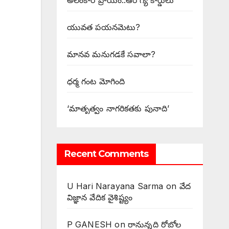
అలంకార ప్రాయం..ఆరోగ్య కార్డులు
యువత పయనమెటు?
మానవ మనుగడకే సవాలా?
ధర్మ గంట మోగింది
‘మాతృత్వం నాగరికతకు పునాది’
Recent Comments
U Hari Narayana Sarma
on
వేద
విజ్ఞాన వేదిక వైశిష్ట్యం
P GANESH
on
‌రానున్నది రోబోల