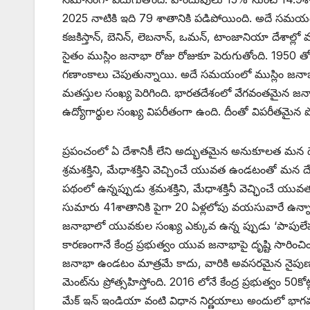
2025 నాటికి ఇది 79 శాతానికి పడిపోయింది. అదే సమయంలో
కజకిస్తాన్‌, ‌బెనిన్‌, ‌లెబనాన్‌, ఒమన్‌, ‌టాంజానియా దేశాల్
సైతం ముస్లిం జనాభా రోజు రోజుకూ పెరుగుతోంది. 1950 
గణాంకాలు చెపుతున్నాయి. అదే సమయంలో ముస్లిం జనాభా వాటా
మతస్తుల సంఖ్య పెరిగింది. భారతదేశంలో వేగవంతమైన జనాభా
ఉద్యోగార్థుల సంఖ్య విపరీతంగా ఉంది. దీంతో విపరీతమైన పో
ప్రపంచంలో ఏ దేశానికీ లేని అద్భుతమైన అనుకూలత మన ద
శ్రమశక్తిని, మేధాశక్తిని వెచ్చించే యువత ఉండటంతో మన ద
పథంలో ఉన్నప్పుడు శ్రమశక్తిని, మేధాశక్తినీ వెచ్ఛించే 
సుమారు 41శాతానికి పైగా 20 ఏళ్లలోపు వయసువారే ఉన్నా
జనాభాలో యువకుల సంఖ్య ఎక్కువ ఉన్న ప్పుడు ‘పాపులేషన్‌
కారణంగానే కేంద్ర ప్రభుత్వం యువ జనాభాపై దృష్టి సారించింద
జనాభా ఉండటం మాత్రమే కాదు, వారికి అవసరమైన నైపుణ్య అభివృ
‌మెంట్‌ను ప్రోత్సహిస్తోంది. 2016 లోనే కేంద్ర ప్రభుత్వం 50కోట
‌మేక్‌ ఇన్‌ ఇం‌డియా వంటి విధాన నిర్ణయాలు అందులో భాగమ