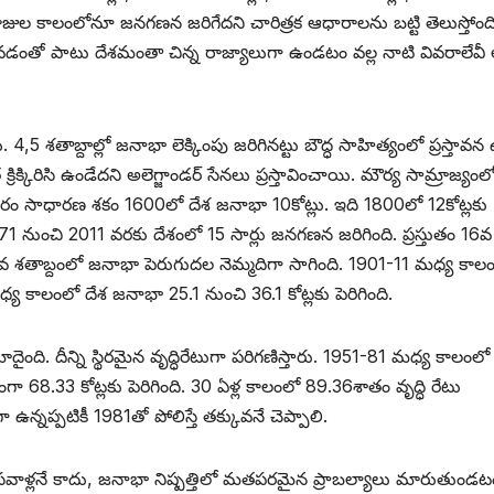
రాజుల కాలంలోనూ జనగణన జరిగేదని చారిత్రక ఆధారాలను బట్టి తెలుస్తోంద
తో పాటు దేశమంతా చిన్న రాజ్యాలుగా ఉండటం వల్ల నాటి వివరాలేవీ 
,5 శతాబ్దాల్లో జనాభా లెక్కింపు జరిగినట్టు బౌద్ధ సాహిత్యంలో ప్రస్తావన 
కిరిసి ఉండేదని అలెగ్జాండర్‌ ‌సేనలు ప్రస్తావించాయి. మౌర్య సామ్రాజ్యంల
ారం సాధారణ శకం 1600లో దేశ జనాభా 10కోట్లు. ఇది 1800లో 12కోట్లకు
 1871 నుంచి 2011 వరకు దేశంలో 15 సార్లు జనగణన జరిగింది. ప్రస్తుతం 16వ
శతాబ్దంలో జనాభా పెరుగుదల నెమ్మదిగా సాగింది. 1901-11 మధ్య కాల
 కాలంలో దేశ జనాభా 25.1 నుంచి 36.1 కోట్లకు పెరిగింది.
ది. దీన్ని స్థిరమైన వృద్ధిరేటుగా పరిగణిస్తారు. 1951-81 మధ్య కాలంలో
గా 68.33 కోట్లకు పెరిగింది. 30 ఏళ్ల కాలంలో 89.36శాతం వృద్ధి రేటు
న్నప్పటికీ 1981తో పోలిస్తే తక్కువనే చెప్పాలి.
వాళ్లనే కాదు, జనాభా నిష్పత్తిలో మతపరమైన ప్రాబల్యాలు మారుతుండట