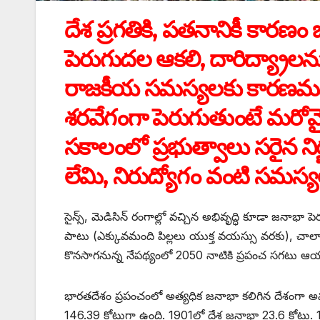
దేశ ప్రగతికి, పతనానికీ కారణ
పెరుగుదల ఆకలి, దారిద్య్రాలను 
రాజకీయ సమస్యలకు కారణమవుతు
శరవేగంగా పెరుగుతుంటే మరోవ
సకాలంలో ప్రభుత్వాలు సరైన న
లేమి, నిరుద్యోగం వంటి సమస్
సైన్స్, ‌మెడిసిన్‌ ‌రంగాల్లో వచ్చిన అభివృద్ధి కూడా జన
పాటు (ఎక్కువమంది పిల్లలు యుక్త వయస్సు వరకు), చాల
కొనసాగనున్న నేపథ్యంలో 2050 నాటికి ప్రపంచ సగటు ఆ
భారతదేశం ప్రపంచంలో అత్యధిక జనాభా కలిగిన దేశంగా అవ
146.39 కోట్లుగా ఉంది. 1901లో దేశ జనాభా 23.6 కోట్లు. 1