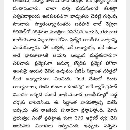
రాజకీయ, విద్యా, జాతీయవాద చరిత్రలో ఒక ప్రత్యేక స్థానం
సంపాదించారు. చాలా చిన్న వయసులోనే కలకత్తా
విశ్వవిద్యాలయ ఉపకులపతిగా బాధ్యతలు చేపట్టి గుర్తింపు
పొందారు. స్వాతంత్య్రానంతరం జవహర్ లాల్ నెహ్రూ
కేబినెట్‌లో పరిశ్రమల మంత్రిగా పనిచేసిన ఆయన, తరువాత
జాతీయవాద సిద్ధాంతాల కోసం ప్రత్యేక రాజకీయ మార్గాన్ని
ఎంచుకున్నారు. దేశ ఐక్యత, ఒకే రాజ్యాంగం, ఒకే జెండా
అనే భావజాలానికి ఆయన బలమైన మద్దతుదారుగా
నిలిచారు. ప్రత్యేకంగా జమ్మూ కశ్మీర్‌కు ప్రత్యేక హోదా
అంశంపై ఆయన చేసిన ఉద్యమం బీజేపీ సిద్ధాంత చరిత్రలో
కీలక అధ్యాయంగా నిలచింది. “ఒక దేశంలో రెండు
రాజ్యాంగాలు, రెండు జెండాలు ఉండవు” అనే శ్యామ్‌ప్రసాద్
నినాదం అప్పటి నుంచే జాతీయవాద రాజకీయాల్లో పెద్ద
చర్చకు దారితీసింది. ఈ సిద్ధాంత వారసత్వాన్నే బీజేపీ
ఇప్పుడు తన రాజకీయ పునాదిగా ప్రస్తావిస్తోంది. మోదీ
ప్రభుత్వం ఎంతో ప్రతిష్టాత్మ కంగా 370 ఆర్టికల్ రద్దు చేసి
ఆయనకు నివాళులు అర్పించింది. ఇప్పుడు పశ్చిమ