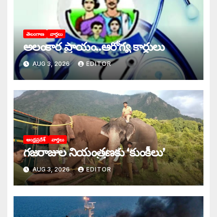
తెలంగాణ
వార్తలు
అలంకార ప్రాయం..ఆరోగ్య కార్డులు
AUG 3, 2026
EDITOR
ఆంధ్రప్రదేశ్
వార్తలు
గజరాజుల నియంత్రణకు ‘కుంకీలు’
AUG 3, 2026
EDITOR