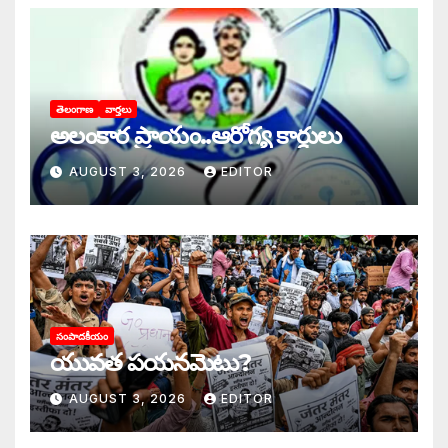
తెలంగాణ
వార్తలు
అలంకార ప్రాయం..ఆరోగ్య కార్డులు
AUGUST 3, 2026
EDITOR
సంపాదకీయం
యువత పయనమెటు?
AUGUST 3, 2026
EDITOR