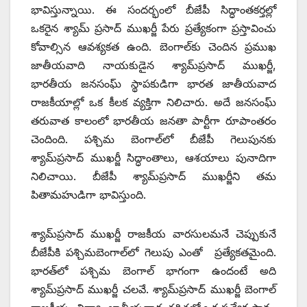
భావిస్తున్నాయి. ఈ సందర్భంలో బీజేపీ సిద్ధాంతకర్తల్లో
ఒకరైన శ్యామ్ ప్రసాద్ ముఖర్జీ పేరు ప్రత్యేకంగా ప్రస్తావించు
కోవాల్సిన ఆవశ్యకత ఉంది. బెంగాల్‌కు చెందిన ప్రముఖ
జాతీయవాది నాయకుడైన శ్యామ్‌ప్రసాద్ ముఖర్జీ,
భారతీయ జనసంఘ్ స్థాపకుడిగా భారత జాతీయవాద
రాజకీయాల్లో ఒక కీలక వ్యక్తిగా నిలిచారు. అదే జనసంఘ్
తరువాత కాలంలో భారతీయ జనతా పార్టీగా రూపాంతరం
చెందింది. పశ్చిమ బెంగాల్‌లో బీజేపీ గెలుపునకు
శ్యామ్‌ప్రసాద్ ముఖర్జీ సిద్ధాంతాలు, ఆశయాలు పునాదిగా
నిలిచాయి. బీజేపీ శ్యామ్‌ప్రసాద్ ముఖర్జీని తమ
పితామహుడిగా భావిస్తుంది.
శ్యామ్‌ప్రసాద్ ముఖర్జీ రాజకీయ వారసులమనే చెప్పుకునే
బీజేపీకి పశ్చిమబెంగాల్‌లో గెలుపు ఎంతో ప్రత్యేకతమైంది.
భారత్‌లో పశ్చిమ బెంగాల్ భాగంగా ఉందంటే అది
శ్యామ్‌ప్రసాద్ ముఖర్జీ చలవే. శ్యామ్‌ప్రసాద్ ముఖర్జీ బెంగాల్