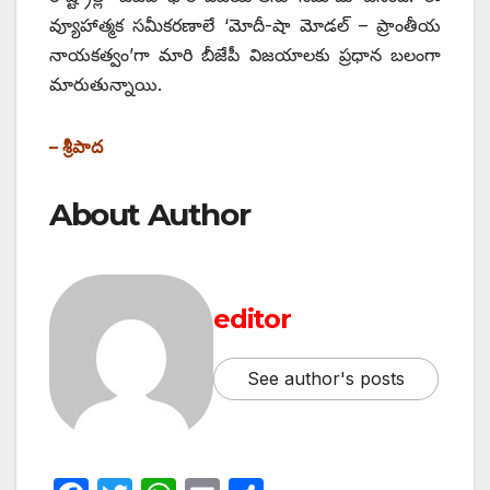
వ్యూహాత్మక సమీకరణాలే ‘మోదీ-షా మోడల్ – ప్రాంతీయ
నాయకత్వం’గా మారి బీజేపీ విజయాలకు ప్రధాన బలంగా
మారుతున్నాయి.
– శ్రీపాద
About Author
editor
See author's posts