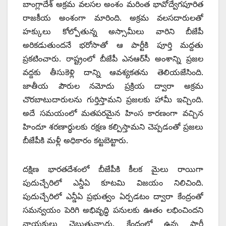
బాంగ్లాదేశ్ అక్రమ వలసల అంశం మరింత భావోద్వేగపూరిత
రాజకీయ అంశంగా మారింది. అక్రమ వలసదారులతో
హక్కులు కోల్పోతున్న అస్సామీలు వారిని బీజేపీ
అరికడుతుందనే భరోసాతో ఆ పార్టీకి పూర్తి మద్దతు
ప్రకటించారు. రాష్ట్రంలో బీజేపీ ఎనఆర్‌సీ అంశాన్ని ప్రజల
వద్దకు తీసుకెళ్లి దాన్ని ఆవశ్యకతను తెలియజేసింది.
జాతీయ పౌరుల నమోదు ప్రక్రియ ద్వారా అక్రమ
చొరబాటుదారులను గుర్తిస్తామని ప్రజలకు హామీ ఇచ్చింది.
అదే సమయంలో మతపరమైన హింస కారణంగా వచ్చిన
హిందూ శరణార్థులకు రక్షణ కల్పిస్తామని చెప్పడంతో ప్రజలు
బీజేపీకి మళ్లీ అధికారం కట్టబెట్టారు.
దక్షిణ భారతదేశంలో బీజేపీకి కీలక మైలు రాయిగా
పుదుచ్చేరిలో ఎన్డీఏ కూటమి విజయం నిలిచింది.
పుదుచ్చేరిలో ఎన్డీఏ ప్రభుత్వం ఏర్పడటం ద్వారా కేంద్రంతో
సమన్వయం పెరిగి అభివృద్ధి పనులకు ఊతం లభించిందని
నాయకులు చెబుతున్నారు. కేంద్రంలో ఉన్న పార్టీ