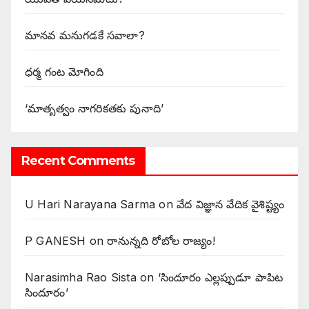
మానవ మనుగడకే సవాలా?
ధర్మ గంట మోగింది
‘మాతృత్వం నాగరికతకు పునాది’
Recent Comments
U Hari Narayana Sarma
on
వేద విజ్ఞాన వేదిక వైశిష్ట్యం
P GANESH
on
‌రానున్నది రోబోల రాజ్యం!
Narasimha Rao Sista
on
‘సిందూరం ఎల్లప్పుడూ పాపిట
సిందూరం’