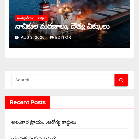
అంతర్జాతీయం
వార్తలు
నావికుల మరణాలు, దౌత్య చిక్కులు
AUG 3, 2026
EDITOR
Recent Posts
అలంకార ప్రాయం..ఆరోగ్య కార్డులు
యువత పయనమెటు?