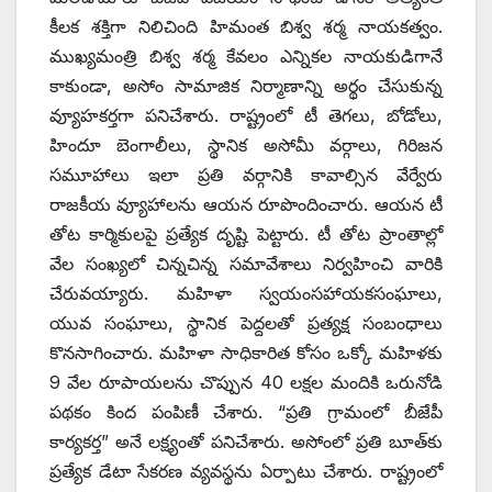
కీలక శక్తిగా నిలిచింది హిమంత బిశ్వ శర్మ నాయకత్వం.
ముఖ్యమంత్రి బిశ్వ శర్మ కేవలం ఎన్నికల నాయకుడిగానే
కాకుండా, అసోం సామాజిక నిర్మాణాన్ని అర్థం చేసుకున్న
వ్యూహకర్తగా పనిచేశారు. రాష్ట్రంలో టీ తెగలు, బోడోలు,
హిందూ బెంగాలీలు, స్థానిక అసోమీ వర్గాలు, గిరిజన
సమూహాలు ఇలా ప్రతి వర్గానికి కావాల్సిన వేర్వేరు
రాజకీయ వ్యూహాలను ఆయన రూపొందించారు. ఆయన టీ
తోట కార్మికులపై ప్రత్యేక దృష్టి పెట్టారు. టీ తోట ప్రాంతాల్లో
వేల సంఖ్యలో చిన్నచిన్న సమావేశాలు నిర్వహించి వారికి
చేరువయ్యారు. మహిళా స్వయంసహాయకసంఘాలు,
యువ సంఘాలు, స్థానిక పెద్దలతో ప్రత్యక్ష సంబంధాలు
కొనసాగించారు. మహిళా సాధికారిత కోసం ఒక్కో మహిళకు
9 వేల రూపాయలను చొప్పున 40 లక్షల మందికి ఒరునోడి
పథకం కింద పంపిణీ చేశారు. “ప్రతి గ్రామంలో బీజేపీ
కార్యకర్త” అనే లక్ష్యంతో పనిచేశారు. అసోంలో ప్రతి బూత్‌కు
ప్రత్యేక డేటా సేకరణ వ్యవస్థను ఏర్పాటు చేశారు. రాష్ట్రంలో