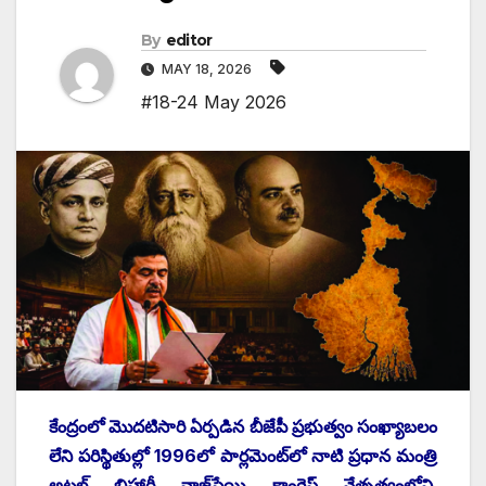
By
editor
MAY 18, 2026
#18-24 May 2026
కేంద్రంలో మొదటిసారి ఏర్పడిన బీజేపీ ప్రభుత్వం సంఖ్యాబలం
లేని పరిస్థితుల్లో 1996లో పార్లమెంట్‌లో నాటి ప్రధాన మంత్రి
అటల్ బిహారీ వాజ్‌పేయి కాంగ్రెస్ నేతృత్వంలోని