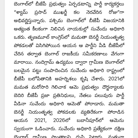
బెంగాల్‌లో బీజేపీ ప్రభుత్వం ఏర్పడటాన్ని పార్టీ కార్యకర్తలు
“శ్యామ్ ప్రసాద్ ముఖర్జీ కల నెరవేరిన రోజు”గా
అభివర్ణిస్తున్నారు. పశ్చిమ బెంగాల్‌లో బీజేపీ విజయానికి
అత్యంత కీలకంగా నిలిచిన నాయకుల్లో సువేందు అధికారి
ఒకరు. తృణమూల్ కాంగ్రెస్‌లో మమతా బెనర్జీ నియంతృత్వ
పోకడలతో విసిగిపోయిన ఆయన ఆ పార్టీని వీడి బీజేపీలో
చేరిన తర్వాత బెంగాల్ రాజకీయ సమీకరణాలు వేగంగా
మారాయి. నందిగ్రామ్ ఉద్యమం ద్వారా గ్రామీణ బెంగాల్‌లో
బలమైన పట్టు సంపాదించిన సువేందు అధికారి రాష్ట్రంలో
బీజేపీ బలోపేతానికి అహర్నిశలు కృషి చేశారు. 2021లో
మమత మరోసారి గెలిచాక ఆమె ప్రభుత్వం దౌర్జన్యాలకు
బెదిరి బీజేపీ ప్రజా ప్రతినిధులు, నేతలు పలువురు పార్టీ
వీడినా సువేందు అధికారి ఆమెతో పోరాడారు. మమతా
బెనర్జీ నియంతృత్వ పోకడలకు వ్యతిరేకంగా పోరాడిన
ఆయన 2021, 2026లో బబానీపూర్‌లో ఆమెను
స్వయంగా ఓడించారు. సువేందు అధికారి ప్రత్యేకంగా దక్షిణ
బెంగాల్ గ్రామీణ ప్రాంతాలపై దృష్టి పెట్టారు. మతువా