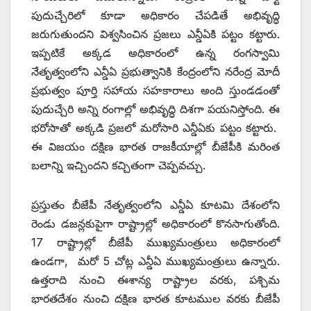
పుదుచ్చేరిలో కూడా అధికారం చేపడితే అభివృద్ధి
జరుగుతుందని విశ్వసించిన ప్రజలు ఎన్డీఏకి పట్టం కట్టారు.
ఇప్పటికే అక్కడ అధికారంలో ఉన్న రంగస్వామి
నేతృత్వంలోని ఎన్డీఏ ప్రభుత్వానికి కేంద్రంలోని నరేంద్ర మోదీ
ప్రభుత్వం పూర్తి సహాయ సహకారాలు అంది స్తుండడంతో
పుదుచ్చేరి అన్ని రంగాల్లో అభివృద్ధి దిశగా పయనిస్తోంది. ఈ
భరోసాతో అక్కడి ప్రజలో మరోసారి ఎన్డీఏకు పట్టం కట్టారు.
ఈ విజయం దక్షిణ భారత రాజకీయాల్లో బీజేపీకి మరింత
బలాన్ని ఇచ్చిందని కచ్చితంగా చెప్పవచ్చు.
ప్రస్తుతం బీజేపీ నేతృత్వంలోని ఎన్డీఏ కూటమి దేశంలోని
రెండు డజన్లకుపైగా రాష్ట్రాల్లో అధికారంలో కొనసాగుతోంది.
17 రాష్ట్రాల్లో బీజేపీ ముఖ్యమంత్రులు అధికారంలో
ఉండగా, మరో 5 చోట్ల ఎన్డీఏ ముఖ్యమంత్రులు ఉన్నారు.
ఉత్తరాది నుంచి ఈశాన్య రాష్ట్రాల వరకు, పశ్చిమ
భారతదేశం నుంచి దక్షిణ భారత కూటముల వరకు బీజేపీ