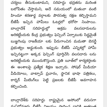
చర్యలు తీసుకుంటామని, సరిహద్దు భద్రతను మరింత
బలోపేతం చేస్తామని, అదే సమయంలో మతువా వంటి
హిందూ శరణార్థ వర్గాలకు పౌరసత్వ రక్షణ కల్పిస్తామని
బీజేపీ ఇచ్చిన హామీలు ఓటర్లలో భరోసా నింపాయి.
బాంగ్లాదేశ్ సరిహద్దుల్లో అక్రమ వలసదారులను
అరికట్టేందుకు కేంద్ర ప్రభుత్వం ఫెన్సింగ్ ఏర్పాటుకు సిద్ధమైతే
బుజ్జగింపు రాజకీయా లకు పేరుగాంచిన మమతా బెనర్జీ
ప్రభుత్వం అడ్డుకుంది. ఇప్పుడు బీజేపీ ఎన్నికల్లో హామీ
ఇచ్చినట్టుగా అక్కడ ఫెన్సింగ్ పూర్తిచేసి వలసదారు లను
అరికట్టేందుకు ముందుకొస్తుంది. ప్రతి బూత్‌లో కార్యకర్తలకు
ఈ అంశాలపై ప్రత్యేక శిక్షణ ఇచ్చారు. సోషల్ మీడియా
వీడియోలు, వాట్సాప్ ప్రచారం, స్థానిక భాషా పత్రికలు,
కార్నర్ మీటింగ్‌లు పెట్టి ప్రజలకు బీజేపీ అవగాహన
కల్పించింది.
బాంగ్లాదేశ్‌కు సరిహద్దు రాష్ట్రమైన అసోంలో వరుసగా
మÖడోమారు బీజేపీ విజయం సాధించ డానికి అత్యంత