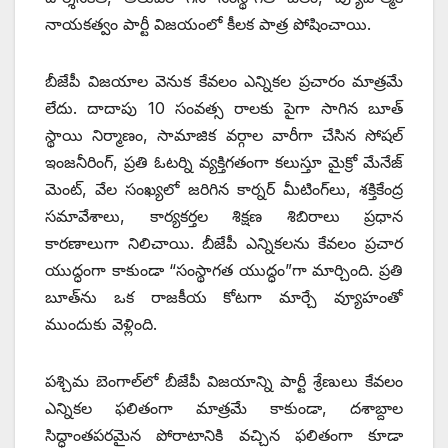
నాయకత్వం పార్టీ విజయంలో కీలక పాత్ర పోషించాయి.
బీజేపీ విజయాల వెనుక కేవలం ఎన్నికల ప్రచారం మాత్రమే
లేదు. దాదాపు 10 సంవత్స రాలకు పైగా సాగిన బూత్
స్థాయి నిర్మాణం, సామాజిక వర్గాల వారీగా చేసిన సోషల్
ఇంజనీరింగ్, ప్రతి ఓటర్ని వ్యక్తిగతంగా కలుస్తూ మైక్రో మేనేజ్
మెంట్, వేల సంఖ్యలో జరిగిన కార్నర్ మీటింగ్‌లు, శక్తికేంద్ర
సమావేశాలు, కార్యకర్తల శిక్షణ శిబిరాలు ప్రధాన
కారణాలుగా నిలిచాయి. బీజేపీ ఎన్నికలను కేవలం ప్రచార
యుద్ధంగా కాకుండా “సంస్థాగత యుద్ధం”గా మార్చింది. ప్రతి
బూత్‌ను ఒక రాజకీయ కోటగా మార్చే వ్యూహంతో
ముందుకు వెళ్లింది.
పశ్చిమ బెంగాల్‌లో బీజేపీ విజయాన్ని పార్టీ శ్రేణులు కేవలం
ఎన్నికల ఫలితంగా మాత్రమే కాకుండా, దశాబ్దాల
సిద్ధాంతపరమైన పోరాటానికి వచ్చిన ఫలితంగా కూడా