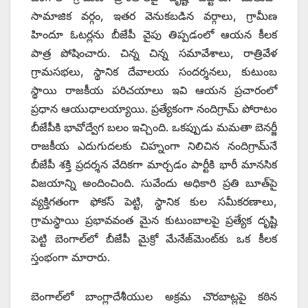
సామాజిక వర్గం, ఇతర వెనుకబడిన వర్గాలు, గ్రామీణ
హిందూ ఓటర్లను బీజేపీ వైపు తిప్పడంలో ఆయన కీలక
పాత్ర పోషించారు. చిన్న చిన్న సమావేశాలు, రాత్రివేళ
గ్రామసభలు, స్థానిక దేవాలయ సందర్శనలు, కుటుంబ
స్థాయి రాజకీయ పరిచయాలు ఇవి ఆయన ప్రచారంలో
ప్రధాన ఆయుధాలయ్యాయి. ప్రత్యేకంగా నందిగ్రామ్ పోరాటం
బీజేపీకి భావోద్వేగ బలం ఇచ్చింది. ఒకప్పుడు మమతా బెనర్జీ
రాజకీయ ఎదుగుదలకు చిహ్నంగా నిలిచిన నందిగ్రామ్‌నే
బీజేపీ శక్తి ప్రదర్శన వేదికగా మార్చడం పార్టీకి భారీ మానసిక
విజయాన్ని అందించింది. సువేందు అధికారి ప్రతి బూత్‌పై
వ్యక్తిగతంగా ఫోకస్ పెట్టి, స్థానిక కుల సమీకరణాలు,
గ్రామస్థాయి ప్రభావవంత మైన కుటుంబాలపై ప్రత్యేక దృష్టి
పెట్టి బెంగాల్‌లో బీజేపీ మైక్రో మేనేజ్‌మెంట్‌కు ఒక కీలక
స్తంభంగా మారారు.
బెంగాల్‌లో బాంగ్లాదేశీయుల అక్రమ చొరబాట్లపై కఠిన