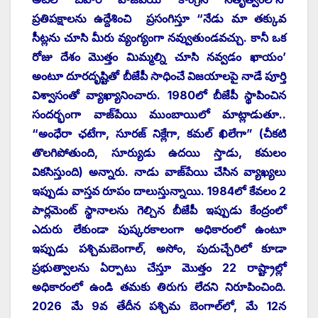
ప్రతిపక్షాలను ఉద్దేశించి ప్రసంగిస్తూ “నేడు మా తక్కువ
సీట్లను చూసి మీరు వ్యంగ్యంగా నవ్వుతుండవచ్చు. కానీ ఒక
రోజు దేశం మొత్తం మిమ్మల్ని చూసి నవ్వడం ఖాయం’
అంటూ దూరదృష్టితో బీజేపీ సాధించే విజయాలపై నాడే పూర్తి
విశ్వాసంతో వ్యాఖ్యానించారు. 1980లో బీజేపీ స్థాపించిన
సందర్భంగా వాజ్‌పేయి ముంబాయిలో మాట్లాడుతూ..
“అంధేరా ఛటేగా, సూరజ్ నిక్లేగా, కమల్ ఖిలేగా” (చీకటి
తొలగిపోతుంది, సూర్యుడు ఉదయి స్తాడు, కమలం
వికసిస్తుంది) అన్నారు. నాడు వాజ్‌పేయి చేసిన వ్యాఖ్యలు
ఇప్పుడు వాస్తవ రూపం దాలుస్తున్నాయి. 1984లో కేవలం 2
పార్లమెంట్ స్థానాలను గెల్చిన బీజేపీ ఇప్పుడు కేంద్రంలో
ఎదురు లేకుండా పుష్కరకాలంగా అధికారంలో ఉంటూ
ఇప్పుడు పశ్చిమబెంగాల్, అసోం, పుదుచ్చేరిలో కూడా
ప్రభుత్వాలను ఏర్పాటు చేస్తూ మొత్తం 22 రాష్ట్రాల్లో
అధికారంలో ఉండి తమకు తిరుగు లేదని నిరూపించింది.
2026 మే 9వ తేదీన పశ్చిమ బెంగాల్‌లో, మే 12న