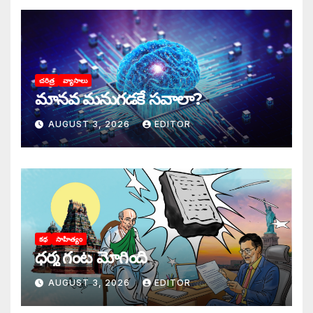
చరిత్ర
వ్యాసాలు
మానవ మనుగడకే సవాలా?
AUGUST 3, 2026
EDITOR
కథ
సాహిత్యం
ధర్మ గంట మోగింది
AUGUST 3, 2026
EDITOR