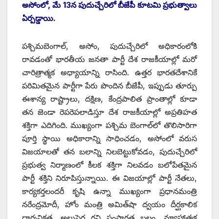
అసోంలో, మే 13న పుదుచ్చేరిలో బీజేపీ కూటమి ప్రభుత్వాలు
ఏర్పడ్డాయి.
పశ్చిమబెంగాల్, అసోం, పుదుచ్చేరిలో అధికారంలోకి
రావడంతో భారతీయ జనతా పార్టీ దేశ రాజకీయాల్లో మరో
చారిత్రాత్మక అధ్యాయాన్ని రాసింది. ఉత్తర భారతదేశానికే
పరిమితమైన పార్టీగా పేరు పొందిన బీజేపీ, ఇప్పుడు తూర్పు
ఈశాన్య రాష్ట్రాలు, దక్షిణ, కేంద్రపాలిత ప్రాంతాల్లో కూడా
తన జెండా రెపరెపలాడిస్తూ దేశ రాజకీయాల్లో అప్రతిహత
శక్తిగా ఎదిగింది. ముఖ్యంగా పశ్చిమ బెంగాల్‌లో తొలిసారిగా
పూర్తి స్థాయి అధికారాన్ని సాధించడం, అసోంలో వరుస
విజయాలతో తన బలాన్ని నిలబెట్టుకోవడం, పుదుచ్చేరిలో
ప్రభుత్వ నిర్మాణంలో కీలక శక్తిగా నిలవడం బలోపేతమైన
పార్టీ శక్తిని నిరూపిస్తున్నాయి. ఈ విజయాల్లో పార్టీ నేతలు,
కార్యకర్తలందరీ కృషి ఉన్నా ముఖ్యంగా ప్రధానమంత్రి
నరేంద్రమోదీ, హోం మంత్రి అమిత్‌షా ద్వయం దీర్ఘకాలిక
దార్శనికత, అలుపెర గని సంస్థాగత బలం, వ్యూహాత్మక