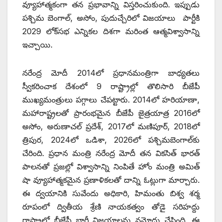
వ్యూహాత్మకంగా తన ప్రభావాన్ని విస్తరించుకుంది. ఇప్పుడు
పశ్చిమ బెంగాల్, అసోం, పుదుచ్చేరిలో విజయాలు పార్టీకి
2029 లోక్‌సభ ఎన్నికల దిశగా మరింత ఆత్మవిశ్వాసాన్ని
ఇచ్చాయి.
నరేంద్ర మోదీ 2014లో ప్రధానమంత్రిగా బాధ్యతలు
స్వీకరించాక దేశంలో 9 రాష్ట్రాల్లో తొలిసారి బీజేపీ
ముఖ్యమంత్రులు పగ్గాలు చేపట్టారు. 2014లో హరియాణా,
మహారాష్ట్రలతో ప్రారంభమైన బీజేపీ జైత్రయాత్ర 2016లో
అసోం, అరుణాచల్ ప్రదేశ్, 2017లో మణిపూర్, 2018లో
త్రిపుర, 2024లో ఒడిశా, 2026లో పశ్చిమబెంగాల్‌కు
చేరింది. ప్రధాన మంత్రి నరేంద్ర మోదీ తన వికసిత్ భారత్
పాలనతో ప్రజల్లో విశ్వాసాన్ని నింపితే హోం మంత్రి అమిత్
షా వ్యూహాత్మకమైన ప్రణాళికలతో దాన్ని ఓట్లుగా మార్చారు.
ఈ ద్వయానికి సువేందు అధికారి, హిమంతు బిశ్వ శర్మ
రూపంలో ద్వితీయ శ్రేణి నాయకత్వం తోడై సరిహద్దు
రాష్ట్రాల్లో బీజేపీ భారీ విజయాలను నమోదు చేసింది. ఈ