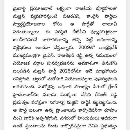
మైనార్టీ ప్రయోజనాలే లక్ష్యంగా రాజకీయ వ్యూహాలతో
మజ్లిస్ వ్యవహరిస్తుంటే బీఆరఎస్, కాంగ్రెస్ పార్టీలు
స్వార్థప్రయోజనాల కోసం ఆ పార్టీతో లాలూచీ
పడుతున్నాయి. ఈ పరిస్థితి బీజేపీని వ్యూహాత్మకంగా
బలహీనపరిచే వాతావరణాన్ని తెచ్చి పెట్టే అవకాశాన్ని
విశ్లేషకులు అంచనా వేస్తున్నారు. 2009లో ఆంధ్రప్రదేశ్
ముఖ్యమంత్రిగా వై.ఎస్. రాజశేఖర్ రెడ్డి ఉన్న సమయంలో
నియోజక వర్గాల పునర్విభజనను అవకాశంగా తీసుకొని
బలపడిన మజ్లిస్ పార్టీ 2026లోనూ అదే వ్యూహాలను
రచిస్తోంది. త్వరలో మరోసారి నియోజకవర్గాల పునర్విభజన
జరుగనుంది. మరోవైపు అధికార సౌలభ్యం పేరుతో గ్రేటర్
హైదరాబాద్‌ను మూడు ముక్కలు చేసిన రేవంత్ రెడ్డి
ప్రభుత్వం పరోక్షంగా నగరాన్ని మజ్లిస్ పార్టీకి కట్టబెట్టనుంది.
ఆ పార్టీ బలంగా ఉన్న ప్రాంతాలను కార్పొరేషన్‌గా రూపొం
దించి వారికి అప్పగిస్తోంది. నగరంలో హిందువులు అధికంగా
ఉండే ప్రాంతాలను రెండు కార్పొరేషన్లుగా చేసిన ప్రభుత్వం