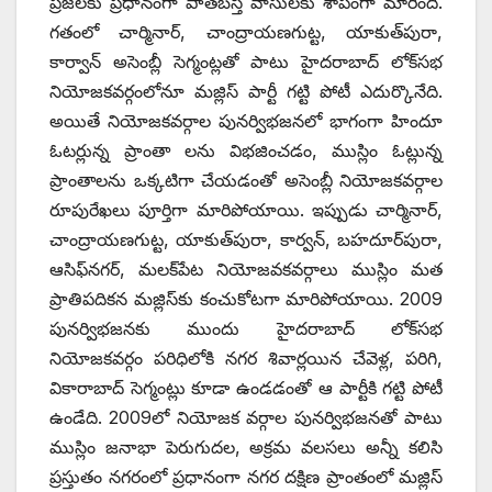
ప్రజలకు ప్రధానంగా పాతబస్తీ వాసులకు శాపంగా మారింది.
గతంలో చార్మినార్, చాంద్రాయణగుట్ట, యాకుత్‌పురా,
కార్వాన్ అసెంబ్లీ సెగ్మంట్లతో పాటు హైదరాబాద్ లోక్‌సభ
నియోజకవర్గంలోనూ మజ్లిస్ పార్టీ గట్టి పోటీ ఎదుర్కొనేది.
అయితే నియోజకవర్గాల పునర్విభజనలో భాగంగా హిందూ
ఓటర్లున్న ప్రాంతా లను విభజించడం, ముస్లిం ఓట్లున్న
ప్రాంతాలను ఒక్కటిగా చేయడంతో అసెంబ్లీ నియోజకవర్గాల
రూపురేఖలు పూర్తిగా మారిపోయాయి. ఇప్పుడు చార్మినార్,
చాంద్రాయణగుట్ట, యాకుత్‌పురా, కార్వన్, బహదూర్‌పురా,
ఆసిఫ్‌నగర్, మలక్‌పేట నియోజవకవర్గాలు ముస్లిం మత
ప్రాతిపదికన మజ్లిస్‌కు కంచుకోటగా మారిపోయాయి. 2009
పునర్విభజనకు ముందు హైదరాబాద్ లోక్‌సభ
నియోజకవర్గం పరిధిలోకి నగర శివార్లయిన చేవెళ్ల, పరిగి,
వికారాబాద్ సెగ్మంట్లు కూడా ఉండడంతో ఆ పార్టీకి గట్టి పోటీ
ఉండేది. 2009లో నియోజక వర్గాల పునర్విభజనతో పాటు
ముస్లిం జనాభా పెరుగుదల, అక్రమ వలసలు అన్నీ కలిసి
ప్రస్తుతం నగరంలో ప్రధానంగా నగర దక్షిణ ప్రాంతంలో మజ్లిస్