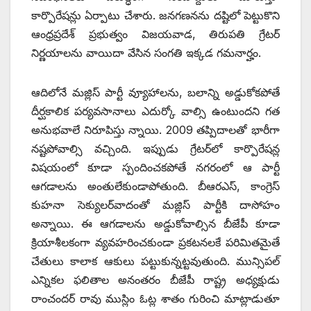
కార్పొరేషన్లు ఏర్పాటు చేశారు. జనగణనను దష్టిలో పెట్టుకొని
ఆంధ్రప్రదేశ్ ప్రభుత్వం విజయవాడ, తిరుపతి గ్రేటర్
నిర్ణయాలను వాయిదా వేసిన సంగతి ఇక్కడ గమనార్హం.
ఆదిలోనే మజ్లిస్ పార్టీ వ్యూహాలను, బలాన్ని అడ్డుకోకపోతే
దీర్ఘకాలిక పర్యవసానాలు ఎదుర్కో వాల్సి ఉంటుందని గత
అనుభవాలే నిరూపిస్తు న్నాయి. 2009 తప్పిదాలతో భారీగా
నష్టపోవాల్సి వచ్చింది. ఇప్పుడు గ్రేటర్‌లో కార్పొరేషన్ల
విషయంలో కూడా స్పందించకపోతే నగరంలో ఆ పార్టీ
ఆగడాలను అంతులేకుండాపోతుంది. బీఆరఎస్, కాంగ్రెస్
కుహనా సెక్యులర్‌వాదంతో మజ్లిస్ పార్టీకి దాసోహం
అన్నాయి. ఈ ఆగడాలను అడ్డుకోవాల్సిన బీజేపీ కూడా
క్రియాశీలకంగా వ్యవహరించకుండా ప్రకటనలకే పరిమితమైతే
చేతులు కాలాక ఆకులు పట్టుకున్నట్టవుతుంది. మున్సిపల్
ఎన్నికల ఫలితాల అనంతరం బీజేపీ రాష్ట్ర అధ్యక్షుడు
రాంచందర్ రావు ముస్లిం ఓట్ల శాతం గురించి మాట్లాడుతూ