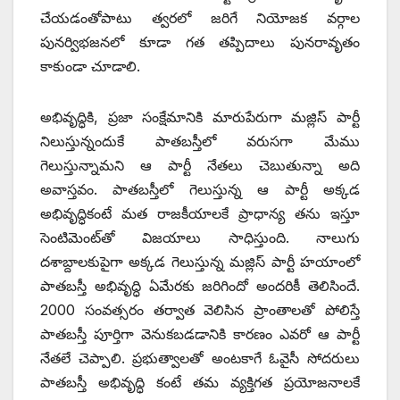
చేయడంతోపాటు త్వరలో జరిగే నియోజక వర్గాల
పునర్విభజనలో కూడా గత తప్పిదాలు పునరావృతం
కాకుండా చూడాలి.
అభివృద్ధికి, ప్రజా సంక్షేమానికి మారుపేరుగా మజ్లిస్ పార్టీ
నిలుస్తున్నందుకే పాతబస్తీలో వరుసగా మేము
గెలుస్తున్నామని ఆ పార్టీ నేతలు చెబుతున్నా అది
అవాస్తవం. పాతబస్తీలో గెలుస్తున్న ఆ పార్టీ అక్కడ
అభివృద్ధికంటే మత రాజకీయాలకే ప్రాధాన్య తను ఇస్తూ
సెంటిమెంట్‌తో విజయాలు సాధిస్తుంది. నాలుగు
దశాబ్దాలకుపైగా అక్కడ గెలుస్తున్న మజ్లిస్ పార్టీ హయాంలో
పాతబస్తీ అభివృద్ధి ఏమేరకు జరిగిందో అందరికీ తెలిసిందే.
2000 సంవత్సరం తర్వాత వెలిసిన ప్రాంతాలతో పోలిస్తే
పాతబస్తీ పూర్తిగా వెనుకబడడానికి కారణం ఎవరో ఆ పార్టీ
నేతలే చెప్పాలి. ప్రభుత్వాలతో అంటకాగే ఓవైసీ సోదరులు
పాతబస్తీ అభివృద్ధి కంటే తమ వ్యక్తిగత ప్రయోజనాలకే