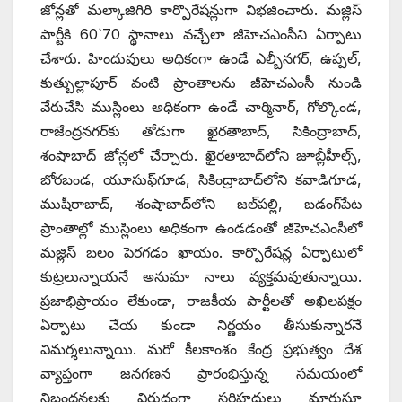
జోన్లతో మల్కాజిగిరి కార్పొరేషన్లుగా విభజించారు. మజ్లిస్
పార్టీకి 60`70 స్థానాలు వచ్చేలా జీహెచఎంసీని ఏర్పాటు
చేశారు. హిందువులు అధికంగా ఉండే ఎల్బీనగర్, ఉప్పల్,
కుత్బుల్లాపూర్ వంటి ప్రాంతాలను జీహెచఎంసీ నుండి
వేరుచేసి ముస్లింలు అధికంగా ఉండే చార్మినార్, గోల్కొండ,
రాజేంద్రనగర్‌కు తోడుగా ఖైరతాబాద్, సికింద్రాబాద్,
శంషాబాద్ జోన్లలో చేర్చారు. ఖైరతాబాద్‌లోని జూబ్లీహీల్స్,
బోరబండ, యూసుఫ్‌గూడ, సికింద్రాబాద్‌లోని కవాడిగూడ,
ముషీరాబాద్, శంషాబాద్‌లోని జల్‌పల్లి, బడంగ్‌పేట
ప్రాంతాల్లో ముస్లింలు అధికంగా ఉండడంతో జీహెచఎంసీలో
మజ్లిస్ బలం పెరగడం ఖాయం. కార్పొరేషన్ల ఏర్పాటులో
కుట్రలున్నాయనే అనుమా నాలు వ్యక్తమవుతున్నాయి.
ప్రజాభిప్రాయం లేకుండా, రాజకీయ పార్టీలతో అఖిలపక్షం
ఏర్పాటు చేయ కుండా నిర్ణయం తీసుకున్నారనే
విమర్శలున్నాయి. మరో కీలకాంశం కేంద్ర ప్రభుత్వం దేశ
వ్యాప్తంగా జనగణన ప్రారంభిస్తున్న సమయంలో
నిబంధనలకు విరుద్ధంగా సరిహద్దులు మారుస్తూ