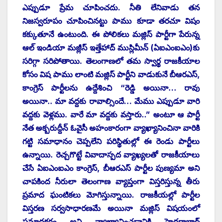
ఎప్పుడూ ప్రేమ చూపించదు. నీతి లేనివాడు తన
నిజస్వరూపం చూపించినట్టు పాము కూడా తరచూ విషం
కక్కుతూనే ఉంటుంది. ఈ పోలికలు మజ్లిస్ పార్టీగా పేరున్న
ఆల్ ఇండియా మజ్లీస్ ఇత్తేహాద్ ముస్లిమీన్ (ఏఐఎంఐఎం)కు
సరిగ్గా సరిపోతాయి. తెలంగాణలో తమ స్వార్థ రాజకీయాల
కోసం విష పాము లాంటి మజ్లిస్ పార్టీని వాడుకునే బీఆరఎస్,
కాంగ్రెస్ పార్టీలను ఉద్దేశించి “రెడ్డి అయినా… రావు
అయినా.. మా వద్దకు రావాల్సిందే… మేము ఎప్పుడూ వారి
వద్దకు వెళ్లము. వారే మా వద్దకు వస్తారు..” అంటూ ఆ పార్టీ
నేత అక్బరుద్దీన్ ఓవైసీ అహంకారంగా వ్యాఖ్యానించినా వారికి
గట్టి సమాధానం చెప్పలేని పరిస్థితుల్లో ఈ రెండు పార్టీలు
ఉన్నాయి. రెచ్చగొట్టే వివాదాస్పద వ్యాఖ్యలతో రాజకీయాలు
చేసే ఏఐఎంఐఎం కాంగ్రెస్, బీఆరఎస్ పార్టీల పుణ్యమా అని
చాపకింద నీరులా తెలంగాణ వ్యాప్తంగా విస్తరిస్తున్న తీరు
ప్రమాద ఘంటికలు మోగిస్తున్నాయి. రాజకీయల్లో పార్టీల
విస్తరణ సర్వసాధారణమే అయినా మజ్లిస్ విషయంలో
ప్రమాదకరం అని వ్యాఖ్యానించడానికి హైదరాబాద్