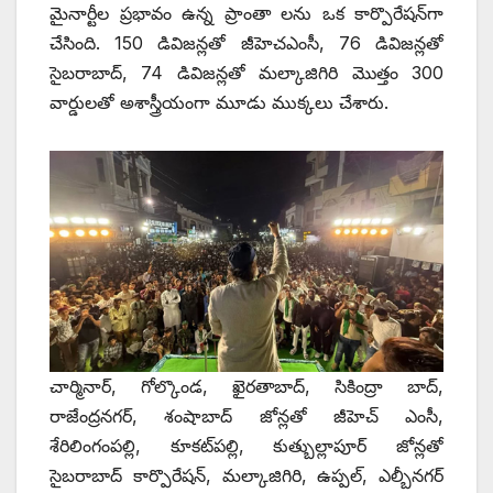
మైనార్టీల ప్రభావం ఉన్న ప్రాంతా లను ఒక కార్పొరేషన్‌గా
చేసింది. 150 డివిజన్లతో జీహెచఎంసీ, 76 డివిజన్లతో
సైబరాబాద్, 74 డివిజన్లతో మల్కాజిగిరి మొత్తం 300
వార్డులతో అశాస్త్రీయంగా మూడు ముక్కలు చేశారు.
చార్మినార్, గోల్కొండ, ఖైరతాబాద్, సికింద్రా బాద్,
రాజేంద్రనగర్, శంషాబాద్ జోన్లతో జీహెచ్ ఎంసీ,
శేరిలింగంపల్లి, కూకట్‌పల్లి, కుత్బుల్లాపూర్ జోన్లతో
సైబరాబాద్ కార్పొరేషన్, మల్కాజిగిరి, ఉప్పల్, ఎల్బీనగర్