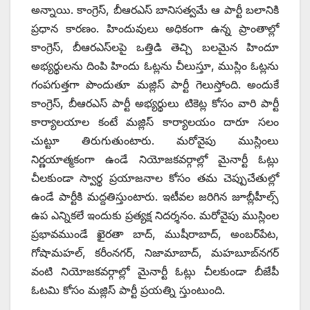
అన్నాయి. కాంగ్రెస్, బీఆరఎస్ బానిసత్వమే ఆ పార్టీ బలానికి
ప్రధాన కారణం. హిందువులు అధికంగా ఉన్న ప్రాంతాల్లో
కాంగ్రెస్, బీఆరఎస్‌లపై ఒత్తిడి తెచ్చి బలమైన హిందూ
అభ్యర్థులను దింపి హిందు ఓట్లను చీలుస్తూ, ముస్లిం ఓట్లను
గంపగుత్తగా పొందుతూ మజ్లిస్ పార్టీ గెలుస్తోంది. అందుకే
కాంగ్రెస్, బీఆరఎస్ పార్టీ అభ్యర్థులు టికెట్ల కోసం వారి పార్టీ
కార్యాలయాల కంటే మజ్లిస్ కార్యాలయం దారూ సలం
చుట్టూ తిరుగుతుంటారు. మరోవైపు ముస్లింలు
నిర్ణయాత్మకంగా ఉండే నియోజకవర్గాల్లో మైనార్టీ ఓట్లు
చీలకుండా స్వార్థ ప్రయాజనాల కోసం తమ చెప్పుచేతుల్లో
ఉండే పార్టీకి మద్దతిస్తుంటారు. ఇటీవల జరిగిన జూబ్లీహీల్స్
ఉప ఎన్నికలే ఇందుకు ప్రత్యక్ష నిదర్శనం. మరోవైపు ముస్లింల
ప్రభావముండే ఖైరతా బాద్, ముషీరాబాద్, అంబర్‌పేట,
గోషామహల్, కరీంనగర్, నిజామాబాద్, మహబూబ్‌నగర్
వంటి నియోజకవర్గాల్లో మైనార్టీ ఓట్లు చీలకుండా బీజేపీ
ఓటమి కోసం మజ్లిస్ పార్టీ ప్రయత్ని స్తుంటుంది.