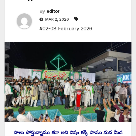
By
editor
MAR 2, 2026
#02-08 February 2026
పాలు పోస్తున్నాము కదా అని విషం కక్కే పాము మన మీద