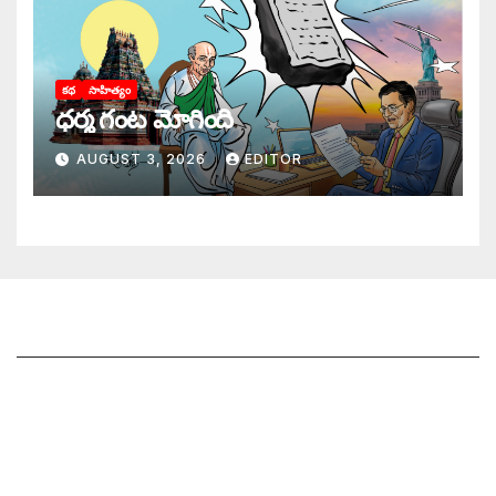
కథ
సాహిత్యం
ధర్మ గంట మోగింది
AUGUST 3, 2026
EDITOR
జాగృతి గురించి
సంప్రదించండి
మీ ఆర్టికల్ ని పంపించండి