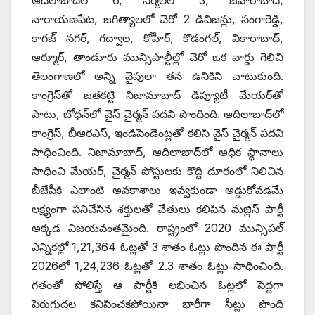
నారాయణపేట, జగిత్యాలలో చెరో 2 డివిజన్లు, సంగారెడ్డి,
కాగజ్ నగర్, గద్వాల, కోహీర్, కొడంగల్, వికారాబాద్,
ఆర్మూర్, తాండూరు మున్సిపాల్టీల్లో చెరో ఒక వార్డు గెలిచి
తెలంగాణలో అన్ని వైపులా తన ఉనికిని చాటుకుంది.
కాంగ్రెస్‌తో జతకట్టి నిజామాబాద్ డిప్యూటీ మేయర్‌తో
పాటు, బోధన్‌లో వైస్ చైర్మన్ పదవి పొందింది. ఆదిలాబాద్‌లో
కాంగ్రెస్, బీఆరఎస్, ఇండిపెండెంట్లతో కలిసి వైస్ చైర్మన్ పదవి
సాధించింది. నిజామాబాద్, ఆదిలాబాద్‌లో అధిక స్థానాలు
సాధించి మేయర్, చైర్మన్ పోస్టులకు కొద్ది దూరంలో నిలిచిన
బీజేపీకి ఎలాంటి అవకాశాలు ఇవ్వకుండా అడ్డుకోవడమే
లక్ష్యంగా పనిచేసిన శక్తులతో చేతులు కలిపిన మజ్లిస్ పార్టీ
అక్కడ విజయవంతమైంది. రాష్ట్రంలో 2020 మున్సిపల్
ఎన్నికల్లో 1,21,364 ఓట్లతో 3 శాతం ఓట్లు పొందిన ఈ పార్టీ
2026లో 1,24,236 ఓట్లతో 2.3 శాతం ఓట్లు సాధించింది.
గతంతో పోలిస్తే ఆ పార్టీకి లభించిన ఓట్లలో పెద్దగా
పెరుగుదల కనిపించకపోయినా భారీగా సీట్లు పొంది