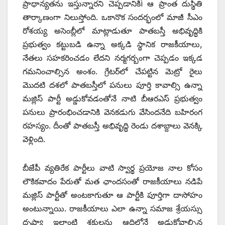
ప్రాధాన్యతను ఇస్తున్నారని చెప్పడానికిì ఆ ప్రాంత దుస్థితి
తార్కాణంగా నిలుస్తోంది. ఒకానొక సందర్భంలో మాజీ సీఎం
రోశయ్య అసెంబ్లీలో మాట్లాడుతూ పాతబస్తీ అభివృద్ధికి
ప్రభుత్వం కట్టుబడి ఉన్నా అక్కడి స్థానిక రాజకీయాలు,
నేతలు సహకరించడం లేదని నర్మగర్బంగా చెప్పడం ఇక్కడ
గమనించాల్సిన అంశం. గ్రేటర్‌లో చేపట్టిన మెట్రో రైలు
మొదటి దశలో పాతబస్తీలో పనులు పూర్తి కావాల్సి ఉన్నా
మజ్లిస్ పార్టీ అడ్డుకోవడంతోనే నాటి బీఆరఎస్ ప్రభుత్వం
పనులు ప్రారంభించడానికి వెనకడుగు వేసిందనేది బహిరంగ
రహస్యం. దీంతో పాతబస్తీ అభివృద్ధి రెండు దశాబ్దాలు వెనక్కి
వెళ్లింది.
బీజేపీ వ్యతిరేక పార్టీలు వాటి స్వార్థ ప్రయోజ నాల కోసం
లౌకికవాదం పేరుతో మత ఛాందసంతో రాజకీయాలు నడిపే
మజ్లిస్ పార్టీతో అంటకాగుతూ ఆ పార్టీకి పూర్తిగా దాసోహం
అంటున్నాయి. రాజకీయాలు ఎలా ఉన్నా సమాజ శ్రేయస్సు
దృష్ట్యా ఇలాంటి శక్తులను ఆదిలోనే అడ్డుకోవాల్సిన