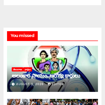
You missed
తెలంగాణ
వార్తలు
అలంకార ప్రాయం..ఆరోగ్య కార్డులు
AUGUST 3, 2026
EDITOR