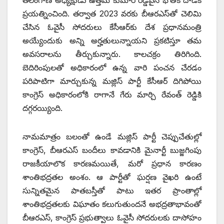
ప్రయత్నించింది. తర్వాత 2023 వరకు బీఆరఎస్‌తో చెలిమి
చేసిన ఓవైసీ సోదరులు కేసీఆర్‌కు దేశ ప్రధానమంత్రి
అయ్యేందుకు అన్ని అర్హతులున్నాయని ప్రకటిస్తూ తమ
అవసరాలను తీర్చుకున్నారు. కాలచక్రం తిరిగింది.
బెదిరింపులతో అధికారంలో ఉన్న వారి పంచన చేరడం
పరిపాటిగా మార్చుకున్న మజ్లిస్ పార్టీ కేసీఆర్ దిగిపోయి
కాంగ్రెస్ అధికారంలోకి రాగానే గేరు మార్చి రేవంత్ రెడ్డికి
దగ్గరయ్యింది.
నామమాత్రం బలంతో ఉండే మజ్లిస్ పార్టీ చెప్పుచేతుల్లో
కాంగ్రెస్, బీఆరఎస్ బందీలు కావడానికి మైనార్టీ బుజ్జగింపు
రాజకీయాలొక కారణమయితే, మరో ప్రధాన కారణం
శాంతిభద్రతల అంశం. ఆ పార్టీతో ఘర్షణ వైఖరి ఉంటే
సున్నితమైన పాతబస్తీతో పాటు ఇతర ప్రాంతాల్లో
శాంతిభద్రతలకు విఘాతం కలుగుతుందనే అభద్రతాభావంతో
బీఆరఎస్, కాంగ్రెస్ ప్రభుత్వాలు ఓవైసీ సోదరులకు దాసోహం