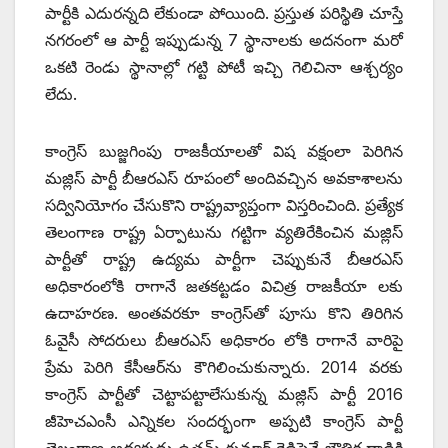
పార్టీకి ఎదురన్నది లేకుండా పోయింది. ప్రస్తుత పరిస్థితి చూస్తే
నగరంలో ఆ పార్టీ ఇప్పుడున్న 7 స్థానాలకు అదనంగా మరో
ఒకటి రెండు స్థానాల్లో గట్టి పోటీ ఇచ్చి గెలిచినా ఆశ్చర్యం
లేదు.
కాంగ్రెస్ బుజ్జగింపు రాజకీయాలతో విష వక్షంలా పెరిగిన
మజ్లిస్ పార్టీ బీఆరఎస్ రూపంలో అందివచ్చిన అవకాశాలను
సద్వినియోగం చేసుకొని రాష్ట్రవ్యాప్తంగా విస్తరించింది. ప్రత్యేక
తెలంగాణ రాష్ట్ర ఏర్పాటును గట్టిగా వ్యతిరేకించిన మజ్లిస్
పార్టీతో రాష్ట్ర ఉద్యమ పార్టీగా చెప్పుకునే బీఆరఎస్
అధికారంలోకి రాగానే జతకట్టడం విచిత్ర రాజకీయా లకు
ఉదాహరణ. అంతవరకూ కాంగ్రెస్‌తో పూసు కొని తిరిగిన
ఓవైసీ సోదరులు బీఆరఎస్ అధికారం లోకి రాగానే వారిపై
ప్రేమ పెరిగి కేసీఆర్‌ను కౌగిలించుకున్నారు. 2014 వరకు
కాంగ్రెస్ పార్టీతో చెట్టాపట్టాలేసుకున్న మజ్లిస్ పార్టీ 2016
జీహెచఎంసీ ఎన్నికల సందర్భంగా అప్పటి కాంగ్రెస్ పార్టీ
తెలంగాణ అధ్యక్షుడు ఉత్తమ్ కుమార్ రెడ్డిపైనే భౌతిక దాడికి