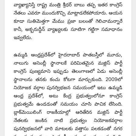
వ్యాఖ్యానిస్తే రాష్ట్ర మంత్రి శ్రీధర్ బాబు తప్ప ఇతర కాంగ్రెస్
నేతలు ఎవరూ ముందుకొచ్చి మాట్లాడలేకపోయారు. ఆయన
కూడా సుతిమెత్తగా మేము ప్రజా బలంతో గెలిచామన్నారే
కానీ, అక్బరుద్దీన్ వ్యాఖ్యలకు సూటిగా గట్టిగా సమాధానం
ఇవ్వలేదు.
ఉమ్మడి ఆంధ్రప్రదేశ్‌లో హైదరాబాద్ పాతబస్తీలో మూడు,
నాలుగు అసెంబ్లీ స్థానాలకే పరిమితమైన మజ్లిస్ పార్టీ
కాంగ్రెస్ పుణ్యమాని ఇప్పుడు తెలంగాణలో ఏడు అసెంబ్లీ
స్థానాలను తనకు కంచు కోటగా మార్చుకుంది. 2009లో
నియోజక వర్గాల పునర్విభజన సమయంలో ఇటు ఉమ్మడి
ఆంధ్ర ప్రదేశ్‌లో, అటు కేంద్ర ప్రభుత్వంలోనూ కాంగ్రెస్
ప్రభుత్వమే ఉండడంతో సమయం చూసి పాచిక లేసింది.
బ్లాక్‌మెయిలింగ్ రాజకీయాల్లో ఆరితేరిన మజ్లిస్ పార్టీ
నేతలకు జంకిన నాటి ప్రభుత్వం నియోజకవర్గాల
పునర్విభజనలో వారి మాటలకు వత్తాసు పలకడంతో నగర