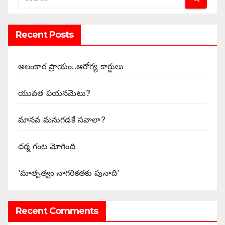
Recent Posts
అలంకార ప్రాయం..ఆరోగ్య కార్డులు
యువత పయనమెటు?
మానవ మనుగడకే సవాలా?
ధర్మ గంట మోగింది
‘మాతృత్వం నాగరికతకు పునాది’
Recent Comments