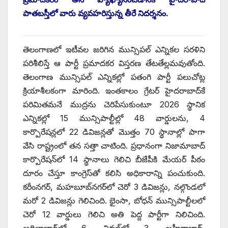
పాతబస్తీలో వారు వ్యవహరిస్తున్న తీరే నిదర్శనం.
తెలంగాణలో ఇటీవల జరిగిన మున్సిపల్ ఎన్నికల సరళిని
పరిశీలిస్తే ఆ పార్టీ ప్రమాదకర విస్తరణ తేటతేల్లమవుతోంది.
తెలంగాణ మున్సిపల్ ఎన్నికల్లో పతంగి పార్టీ పలుచోట్ల
క్రియాశీలకంగా మారింది. ఇంతకాలం గ్రేటర్ హైదరాబాద్‌కే
పరిమితమనే ముద్రను చెరిపేసుకుంటూ 2026 స్థానిక
ఎన్నికల్లో 15 మున్సిపాల్టీల్లో 48 వార్డులను, 4
కార్పొరేషన్లలో 22 డివిజన్లతో మొత్తం 70 స్థానాల్లో పాగా
వేసి రాష్ట్రంలో తన సత్తా చాటింది. ప్రధానంగా నిజామాబాద్
కార్పొరేషన్‌లో 14 స్థానాలు గెలిచి బీజేపీకి మేయర్ పీఠం
దూరం చేస్తూ కాంగ్రెస్‌తో కలిసి అధికారాన్ని పంచుకుంది.
కరీంనగర్, మహబూబ్‌నగర్‌లో చెరో 3 డివిజన్లు, నల్గొండలో
మరో 2 డివిజన్లు గెలిచింది. భైంసా, బోధన్ మున్సిపాల్టీలలో
చెరో 12 వార్డులు గెలిచి అతి పెద్ద పార్టీగా నిలిచింది.
ఆదిలాబాద్‌లో 6, నిర్మల్‌లో 3, జహీరాబాద్,