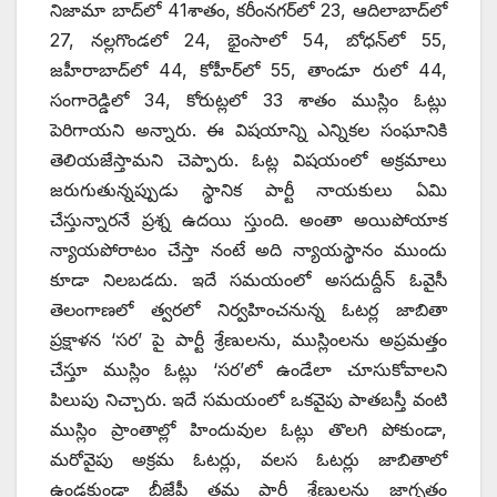
నిజామా బాద్‌లో 41శాతం, కరీంనగర్‌లో 23, ఆదిలాబాద్‌లో
27, నల్లగొండలో 24, భైంసాలో 54, బోధన్‌లో 55,
జహీరాబాద్‌లో 44, కోహీర్‌లో 55, తాండూ రులో 44,
సంగారెడ్డిలో 34, కోరుట్లలో 33 శాతం ముస్లిం ఓట్లు
పెరిగాయని అన్నారు. ఈ విషయాన్ని ఎన్నికల సంఘానికి
తెలియజేస్తామని చెప్పారు. ఓట్ల విషయంలో అక్రమాలు
జరుగుతున్నప్పుడు స్థానిక పార్టీ నాయకులు ఏమి
చేస్తున్నారనే ప్రశ్న ఉదయి స్తుంది. అంతా అయిపోయాక
న్యాయపోరాటం చేస్తా నంటే అది న్యాయస్థానం ముందు
కూడా నిలబడదు. ఇదే సమయంలో అసదుద్దీన్ ఓవైసీ
తెలంగాణలో త్వరలో నిర్వహించనున్న ఓటర్ల జాబితా
ప్రక్షాళన ‘సర’ పై పార్టీ శ్రేణులను, ముస్లింలను అప్రమత్తం
చేస్తూ ముస్లిం ఓట్లు ‘సర’లో ఉండేలా చూసుకోవాలని
పిలుపు నిచ్చారు. ఇదే సమయంలో ఒకవైపు పాతబస్తీ వంటి
ముస్లిం ప్రాంతాల్లో హిందువుల ఓట్లు తొలగి పోకుండా,
మరోవైపు అక్రమ ఓటర్లు, వలస ఓటర్లు జాబితాలో
ఉండకుండా బీజేపీ తమ పార్టీ శ్రేణులను జాగృతం