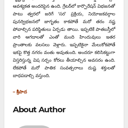
ఆవశ్యకత అందరిపైన ఉంది. గ్రేటర్‌లో కార్పొరేషన్ విభజనతో
పాటు త్వరలో జరిగే ‘సర’ ప్రక్రియ, నియోజకవర్గాల
పునర్విభజనలో జాగృతం కాకపోతే మరో తరం నష్ట
పోవాల్సిన పరిస్థితులు ఏర్పడు తాయి. ఇప్పటికే పాతబస్తీలో
వారి ఆగడాలతో ఎంతో మంది హిందువులు ఇతర
ప్రాంతాలకు వలసలు వెళ్లారు. ఇప్పటికైనా మేలుకోకపోతే
ఇకపై కొత్త నగరం వంతు అవుతుంది. అందరూ కలిసికట్టుగా
విస్తరిస్తున్న విష సర్పం కోరలు తీయాల్సిన అవసరం ఉంది.
లేకపోతే మరో పాతిక సంవత్సరాలు దుష్ట శక్తులతో
బాధపడాల్సి వస్తుంది.
– శ్రీపాద
About Author