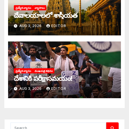
ప్రత్యేక వ్యాసం
వ్యాసాలు
దేవాలయాలలో శాస్త్రీయత
AUG 3, 2026
EDITOR
ప్రత్యేక వ్యాసం
ముఖపత్ర కథనం
దేశానికి పరీక్షాసమయం!
AUG 3, 2026
EDITOR