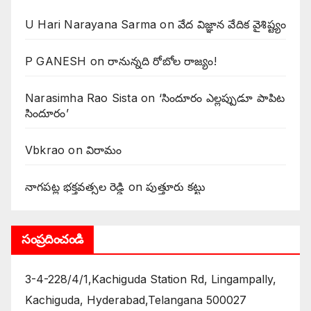
U Hari Narayana Sarma
on
వేద విజ్ఞాన వేదిక వైశిష్ట్యం
P GANESH
on
‌రానున్నది రోబోల రాజ్యం!
Narasimha Rao Sista
on
‘సిందూరం ఎల్లప్పుడూ పాపిట
సిందూరం’
Vbkrao
on
విరామం
నాగపట్ల భక్తవత్సల రెడ్డి
on
పుత్తూరు కట్టు
సంప్రదించండి
3-4-228/4/1,Kachiguda Station Rd, Lingampally,
Kachiguda, Hyderabad,Telangana 500027