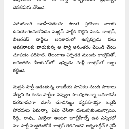
వెనకడుగు వేసింది.
ఎదుటివారి బలహీనతలను సొంత ప్రయోజ నాలకు
ఉపయోగించుకోవడం మజ్లిస్ పార్టీకి కొట్టిన పిండి. కాంగ్రెస్,
బీఆరఎస్ పార్టీలు అధికారంలో ఉన్నప్పుడు పలు
అవసరాలకు వాడుకున్న ఆ పార్టీ అనంతరం మొండి చేయి
చూపడం పరిపాటి. తెలంగాణ ఏర్పడక ముందు కాంగ్రెస్‌తో,
అనంతరం బీఆరఎస్‌తో, ఇప్పుడు మళ్లీ కాంగ్రెస్‌తో జట్టు
కట్టింది.
మజ్లిస్ పార్టీ ఆడుతున్న రాజకీయ పాచికల నుండి పాఠాలు
నేర్వని ఈ రెండు పార్టీలు నవ్వుల పాలవుతున్నా అధికారమే
పరమావధిగా చూసీ చూడనట్టు వ్యవహరిస్తూ ఓవైసీ
సోదరులు ఏమన్నా, ఏమి చేసినా దులుపుకుంటున్నాయి.
రెడ్డి.. రావు.. ఎవరైనా అంటూ జూబ్లీహీల్స్ ఉప ఎన్నికల్లో
మా పార్టీ మద్దతుతోనే కాంగ్రెస్ గెలిచిందని అక్బరుద్దీన్ ఓవైసీ