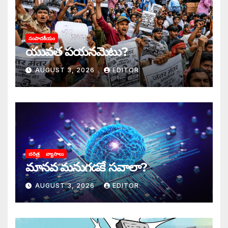
సంపాదకీయం
యువత పయనమెటు?
AUGUST 3, 2026
EDITOR
చరిత్ర
వ్యాసాలు
మానవ మనుగడకే సవాలా?
AUGUST 3, 2026
EDITOR