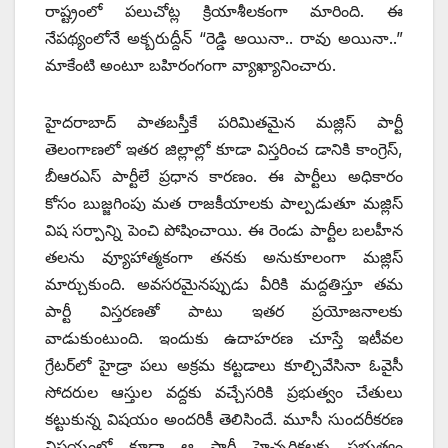
రాష్ట్రంలో పలుచోట్ల క్రియాశీలకంగా మారింది. ఈ
నేపథ్యంలోనే అక్బరుద్దీన్ “రెడ్డి అయినా.. రావు అయినా..”
మాకేంటి అంటూ బహిరంగంగా వ్యాఖ్యానించారు.
హైదరాబాద్ పాతబస్తీకే పరిమితమైన మజ్లిస్ పార్టీ
తెలంగాణలో ఇతర జిల్లాల్లో కూడా విస్తరించ డానికి కాంగ్రెస్,
బీఆరఎస్ పార్టీలే ప్రధాన కారణం. ఈ పార్టీలు అధికారం
కోసం బుజ్జగింపు మత రాజకీయాలకు పాల్పడుతూ మజ్లిస్
విష సర్పాన్ని పెంచి పోషించాయి. ఈ రెండు పార్టీల బలహీన
తలను వ్యూహాత్మకంగా తనకు అనుకూలంగా మజ్లిస్
మార్చుకుంది. అవసరమైనప్పుడు వీరికి మద్దతిస్తూ తమ
పార్టీ విస్తరణతో పాటు ఇతర ప్రయోజనాలకు
వాడుకుంటుంది. ఇందుకు ఉదాహరణ చూస్తే ఇటీవల
గ్రేటర్‌లో హైడ్రా పలు అక్రమ కట్టడాలు కూల్చివేసినా ఓవైసీ
సోదరుల ఆస్తుల వద్దకు వచ్చేసరికి ప్రభుత్వం చేతులు
కట్టుకున్న విషయం అందరికీ తెలిసిందే. మూసీ సుందరీకరణ
విషయంలో కూడా ఆ పార్టీ హెచ్చరికలకు ప్రభుత్వం