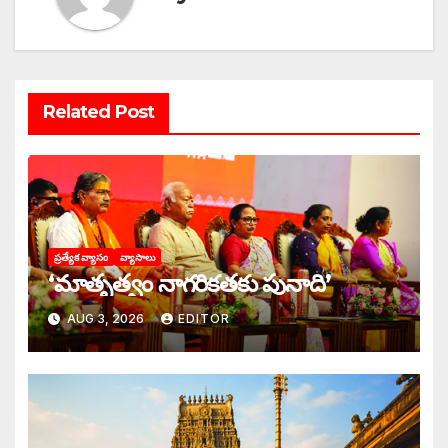
Related Post
ప్రత్యేక వ్యాసం
వ్యాసాలు
‘మాతృత్వం నాగరికతకు పునాది’
AUG 3, 2026
EDITOR