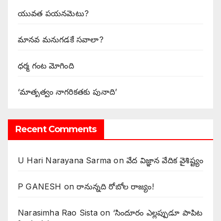
యువత పయనమెటు?
మానవ మనుగడకే సవాలా?
ధర్మ గంట మోగింది
‘మాతృత్వం నాగరికతకు పునాది’
Recent Comments
U Hari Narayana Sarma
on
వేద విజ్ఞాన వేదిక వైశిష్ట్యం
P GANESH
on
‌రానున్నది రోబోల రాజ్యం!
Narasimha Rao Sista
on
‘సిందూరం ఎల్లప్పుడూ పాపిట