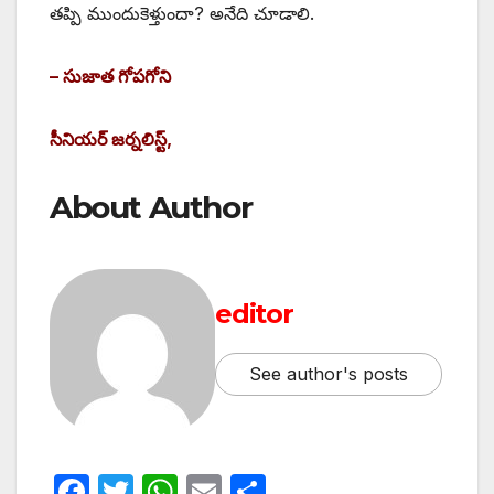
తప్పి ముందుకెళ్తుందా? అనేది చూడాలి.
– సుజాత గోపగోని
సీనియర్‌ ‌జర్నలిస్ట్,
About Author
editor
See author's posts
F
T
W
E
S