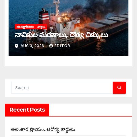
అంతర్జాతీయం
వార్తలు
నావికుల మరణాలు, దౌత్య చిక్కులు
AUG 3, 2026
EDITOR
Recent Posts
అలంకార ప్రాయం..ఆరోగ్య కార్డులు