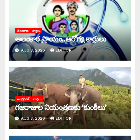
తెలంగాణ
వార్తలు
అలంకార ప్రాయం..ఆరోగ్య కార్డులు
AUG 3, 2026
EDITOR
ఆంధ్రప్రదేశ్
వార్తలు
గజరాజుల నియంత్రణకు ‘కుంకీలు’
AUG 3, 2026
EDITOR