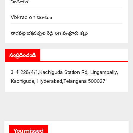
సిందూరం’
Vbkrao
on
విరామం
నాగపట్ల భక్తవత్సల రెడ్డి
on
పుత్తూరు కట్టు
సంప్రదించండి
3-4-228/4/1,Kachiguda Station Rd, Lingampally,
Kachiguda, Hyderabad,Telangana 500027
You missed