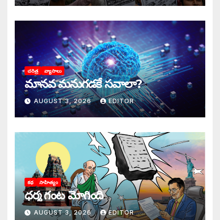
చరిత్ర
వ్యాసాలు
మానవ మనుగడకే సవాలా?
AUGUST 3, 2026
EDITOR
కథ
సాహిత్యం
ధర్మ గంట మోగింది
AUGUST 3, 2026
EDITOR