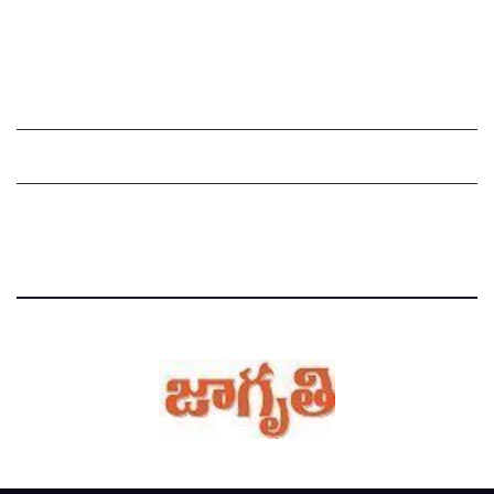
చందాదారులుగా చేరండి
Grievance Redressal Mechanism
Grievances
Privacy Policy