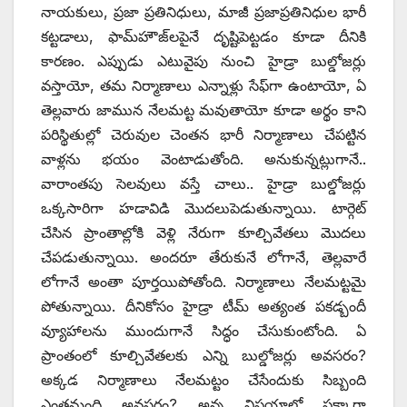
నాయకులు, ప్రజా ప్రతినిధులు, మాజీ ప్రజాప్రతినిధుల భారీ
కట్టడాలు, ఫామ్‌హౌజ్‌లపైనే దృష్టిపెట్టడం కూడా దీనికి
కారణం. ఎప్పుడు ఎటువైపు నుంచి హైడ్రా బుల్డోజర్లు
వస్తాయో, తమ నిర్మాణాలు ఎన్నాళ్లు సేఫ్‌గా ఉంటాయో, ఏ
తెల్లవారు జామున నేలమట్ట మవుతాయో కూడా అర్థం కాని
పరిస్థితుల్లో చెరువుల చెంతన భారీ నిర్మాణాలు చేపట్టిన
వాళ్లను భయం వెంటాడుతోంది. అనుకున్నట్లుగానే..
వారాంతపు సెలవులు వస్తే చాలు.. హైడ్రా బుల్డోజర్లు
ఒక్కసారిగా హడావిడి మొదలుపెడుతున్నాయి. టార్గెట్‌
‌చేసిన ప్రాంతాల్లోకి వెళ్లి నేరుగా కూల్చివేతలు మొదలు
చేపడుతున్నాయి. అందరూ తేరుకునే లోగానే, తెల్లవారే
లోగానే అంతా పూర్తయిపోతోంది. నిర్మాణాలు నేలమట్టమై
పోతున్నాయి. దీనికోసం హైడ్రా టీమ్‌ అత్యంత పకడ్బందీ
వ్యూహాలను ముందుగానే సిద్ధం చేసుకుంటోంది. ఏ
ప్రాంతంలో కూల్చివేతలకు ఎన్ని బుల్డోజర్లు అవసరం?
అక్కడ నిర్మాణాలు నేలమట్టం చేసేందుకు సిబ్బంది
ఎంతమంది అవసరం? అన్న విషయాల్లో పక్కాగా