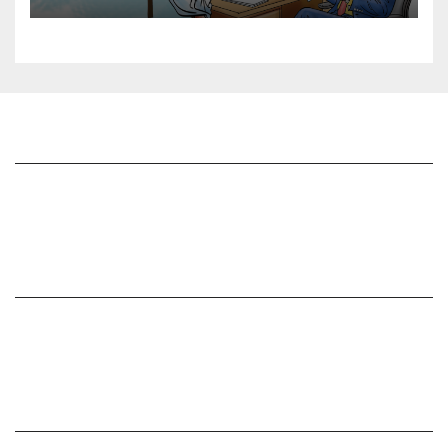
జాగృతి గురించి
సంప్రదించండి
మీ ఆర్టికల్ ని పంపించండి
మాతో ప్రకటనలు చెయ్యండి
సంపాదకీయం