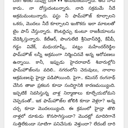
దొంగ అంటే నువ్వు దొం•’•• అనుకుంటున్నారు. అది నాది
కాదు.. నా దోస్తుదంటున్నారు. నాది సక్రమమే నీదే
అక్రమమంటున్నారు. ఫస్టు నీ ఫామ్‌హౌజ్‌ ‌కూల్చాలని
ఒకరు, మొదలు నీదే కూల్చాలని ఇంకొకరు ఇలా మాటలతో
టైం పాస్‌ ‌చేస్తున్నారు. కౌంటర్లిచ్చు కుంటూ రాజకీయాలను
వేడెక్కిస్తున్నారు. కేటీఆర్‌, ‌పొంగులేటి శ్రీనివాస్‌రెడ్డి, కేవీపీ,
గడ్డం వివేక్‌, ‌మధుయాష్కీ, పట్నం మహేందర్‌రెడ్డిల
ఫామ్‌హౌజ్‌ ‌లన్నీ అక్రమంగా నిర్మించినవే అన్న ఆరోపణలు
ఉన్నాయి. కానీ, ఇప్పుడు హైదరాబాద్‌ ‌శివారుల్లోని
ఫామ్‌హౌజ్‌లను వదిలి.. నగరంలోని చెరువులు, నాలాల
ఆక్రమణలపై హైడ్రా పడిపోయింది. పైగా.. కమినర్‌ ‌రంగనాథ్‌
‌చేసిన తాజా ప్రకటన కూడా సందిగ్ధానికి కారణమయ్యింది.
ఇప్పటికే నివసిస్తున్న వాళ్ల నిర్మాణాలు కూల్చేయబోమని
చెప్పడంతో.. ఇక ఫామ్‌హౌజ్‌ల జోలికి కూడా వెళ్లరా? అన్న
చర్చ కూడా మొదలయ్యింది. ఈ క్రమంలో హైడ్రా తొలి
నాళ్లలో దూకుడు కొనసాగిస్తుందా? మొదట్లో మాదిరిగానే
సుత్తిలేకుండా సూటిగా పనిచేసుకు వెళ్తుందా? లేదంటే దారి