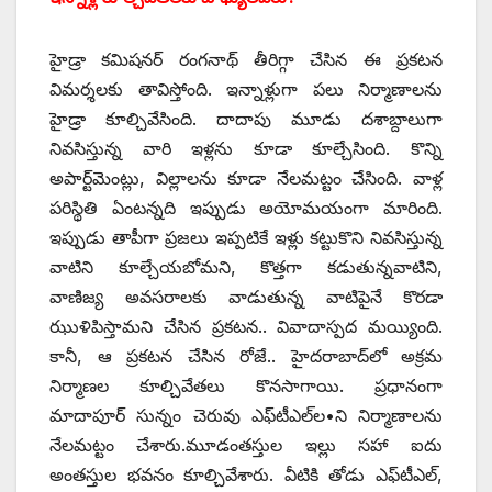
హైడ్రా కమిషనర్‌ ‌రంగనాథ్‌ ‌తీరిగ్గా చేసిన ఈ ప్రకటన
విమర్శలకు తావిస్తోంది. ఇన్నాళ్లుగా పలు నిర్మాణాలను
హైడ్రా కూల్చివేసింది. దాదాపు మూడు దశాబ్దాలుగా
నివసిస్తున్న వారి ఇళ్లను కూడా కూల్చేసింది. కొన్ని
అపార్ట్‌మెంట్లు, విల్లాలను కూడా నేలమట్టం చేసింది. వాళ్ల
పరిస్థితి ఏంటన్నది ఇప్పుడు అయోమయంగా మారింది.
ఇప్పుడు తాపీగా ప్రజలు ఇప్పటికే ఇళ్లు కట్టుకొని నివసిస్తున్న
వాటిని కూల్చేయబోమని, కొత్తగా కడుతున్నవాటిని,
వాణిజ్య అవసరాలకు వాడుతున్న వాటిపైనే కొరడా
ఝుళిపిస్తామని చేసిన ప్రకటన.. వివాదాస్పద మయ్యింది.
కానీ, ఆ ప్రకటన చేసిన రోజే.. హైదరాబాద్‌లో అక్రమ
నిర్మాణల కూల్చివేతలు కొనసాగాయి. ప్రధానంగా
మాదాపూర్‌ ‌సున్నం చెరువు ఎఫ్‌టీఎల్‌ల•ని నిర్మాణాలను
నేలమట్టం చేశారు.మూడంతస్తుల ఇల్లు సహా ఐదు
అంతస్తుల భవనం కూల్చివేశారు. వీటికి తోడు ఎఫ్‌టీఎల్‌,