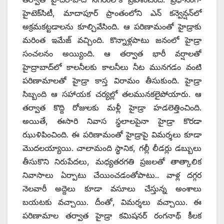
హైటెక్‌సిటీ, మాదాపూర్‌ ‌ప్రాంతంలోని ఎన్‌ ‌కన్వెన్షన్‌లో
అక్రమకట్టడాలను కూల్చివేసింది. ఆ పరిణామంతో హైడ్రాకు
మరింత ఇమేజ్‌ ‌వచ్చింది. కొన్నాళ్లపాటు జనంలో హైడ్రా
సంచలనం అయ్యింది. ఆ తర్వాత భారీ వర్షాలతో
హైద్రాబాద్‌లో కాలనీలకు కాలనీలు నీట మునగడం వంటి
పరిణామాలతో హైడ్రా కాస్త విరామం తీసుకుంది. హైడ్రా
సిబ్బంది ఆ సహాయక చర్యల్లో తలమునకలైపోయారు. ఆ
తర్వాత కొద్ది రోజులకు మళ్లీ హైడ్రా హడలెత్తించింది.
అయితే, ఈసారి నివాస స్థలాలపైనా హైడ్రా కొరడా
ఝుళిపించింది. ఈ పరిణామంతో హైడ్రాపై విమర్శలు కూడా
మొదలయ్యాయి. చాలామంది స్థానిక, గల్లీ లీడర్లు డబ్బులు
తీసుకొని నిరుపేదలు, మధ్యతరగతి ప్రజలతో తాత్కాలిక
నివాసాలు ఏర్పాటు చేయించడంతోపాటు.. వాళ్ల దగ్గర
నెలవారీ అద్దెలు కూడా వసూలు చేస్తున్న అంశాలు
బయటకు వచ్చాయి. దీంతో, విమర్శలు వచ్చాయి. ఈ
పరిణామాల తర్వాత హైడ్రా కమిషనర్‌ ‌రంగనాథ్‌ ‌కీలక