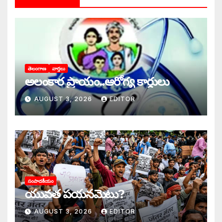
తెలంగాణ
వార్తలు
అలంకార ప్రాయం..ఆరోగ్య కార్డులు
AUGUST 3, 2026
EDITOR
సంపాదకీయం
యువత పయనమెటు?
AUGUST 3, 2026
EDITOR