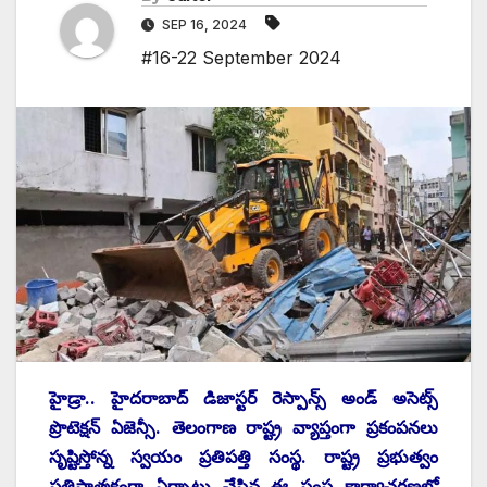
SEP 16, 2024
#16-22 September 2024
హైడ్రా.. హైదరాబాద్‌ ‌డిజాస్టర్‌ ‌రెస్పాన్స్ అం‌డ్‌ అసెట్స్
‌ప్రొటెక్షన్‌ ఏజెన్సీ. తెలంగాణ రాష్ట్ర వ్యాప్తంగా ప్రకంపనలు
సృష్టిస్తోన్న స్వయం ప్రతిపత్తి సంస్థ. రాష్ట్ర ప్రభుత్వం
ప్రతిష్టాత్మకంగా ఏర్పాటు చేసిన ఈ సంస్థ కార్యాచరణలో