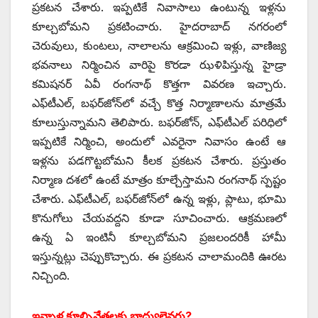
ప్రకటన చేశారు. ఇప్పటికే నివాసాలు ఉంటున్న ఇళ్లను
కూల్చబోమని ప్రకటించారు. హైదరాబాద్‌ ‌నగరంలో
చెరువులు, కుంటలు, నాలాలను ఆక్రమించి ఇళ్లు, వాణిజ్య
భవనాలు నిర్మించిన వారిపై కొరడా ఝళిపిస్తున్న హైడ్రా
కమిషనర్‌ ఏవీ రంగనాథ్‌ ‌కొత్తగా వివరణ ఇచ్చారు.
ఎఫ్‌టీఎల్‌, ‌బఫర్‌జోన్‌లో వచ్చే కొత్త నిర్మాణాలను మాత్రమే
కూలుస్తున్నామని తెలిపారు. బఫర్‌జోన్‌, ఎఫ్‌టీఎల్‌ ‌పరిధిలో
ఇప్పటికే నిర్మించి, అందులో ఎవరైనా నివాసం ఉంటే ఆ
ఇళ్లను పడగొట్టబోమని కీలక ప్రకటన చేశారు. ప్రస్తుతం
నిర్మాణ దశలో ఉంటే మాత్రం కూల్చేస్తామని రంగనాథ్‌ ‌స్పష్టం
చేశారు. ఎఫ్‌టీఎల్‌, ‌బఫర్‌జోన్‌లో ఉన్న ఇళ్లు, ప్లాటు, భూమి
కొనుగోలు చేయవద్దని కూడా సూచించారు. ఆక్రమణలో
ఉన్న ఏ ఇంటినీ కూల్చబోమని ప్రజలందరికీ హామీ
ఇస్తున్నట్లు చెప్పుకొచ్చారు. ఈ ప్రకటన చాలామందికి ఊరట
నిచ్చింది.
ఇన్నాళ్ల కూల్చివేతలకు బాధ్యులెవరు?