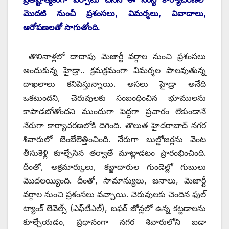
మొదటి నుంచీ ప్రశంసలు, విమర్శలు, వివాదాలు,
ఆరోపణలతో సాగుతోంది.
తొలినాళ్లలో దాదాపు మెజార్టీ వర్గాల నుంచి ప్రశంసలు
అందుకున్న హైడ్రా.. క్రమక్రమంగా విమర్శల పాలవుతున్న
దాఖలాలు కనిపిస్తున్నాయి. అసలు హైడ్రా అనేది
ఒకటుందని, చెరువులకు సంబంధించిన భూములను
కాపాడబోతోందని ముందుగా పెద్దగా ప్రచారం లేకుండానే
నేరుగా కార్యాచరణలోకి దిగింది. తొలుత హైదరాబాద్‌ ‌నగర
శివారులో బెంబేలెత్తించింది. నేరుగా బుల్డోజర్లను వెంట
తీసుకెళ్లి కూల్చేసిన తర్వాతే మాట్లాడటం ప్రారంభించింది.
దీంతో, అక్రమార్కులు, కబ్జాదారుల గుండెల్లో గుబులు
మొదలయ్యింది. దీంతో, సామాన్యులు, జనాలు, మెజార్టీ
వర్గాల నుంచి ప్రశంసలు వచ్చాయి. చెరువులకు చెందిన ఫుల్‌
‌ట్యాంక్‌ ‌లెవెల్స్ (ఎఫ్‌టీఎల్‌), ‌బఫర్‌ ‌జోన్లలో ఉన్న కట్టడాలను
కూల్చేయడం, ప్రధానంగా నగర శివారులోని బడా