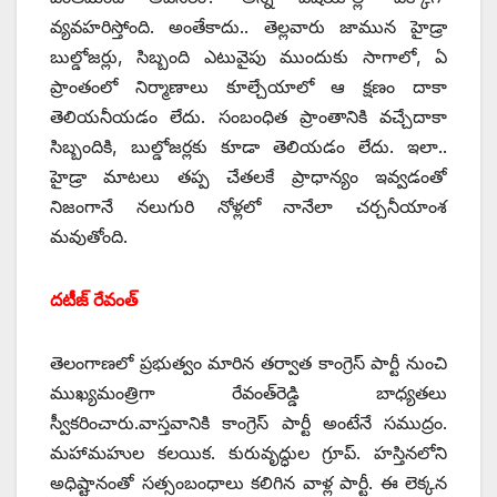
వ్యవహరిస్తోంది. అంతేకాదు.. తెల్లవారు జామున హైడ్రా
బుల్డోజర్లు, సిబ్బంది ఎటువైపు ముందుకు సాగాలో, ఏ
ప్రాంతంలో నిర్మాణాలు కూల్చేయాలో ఆ క్షణం దాకా
తెలియనీయడం లేదు. సంబంధిత ప్రాంతానికి వచ్చేదాకా
సిబ్బందికి, బుల్డోజర్లకు కూడా తెలియడం లేదు. ఇలా..
హైడ్రా మాటలు తప్ప చేతలకే ప్రాధాన్యం ఇవ్వడంతో
నిజంగానే నలుగురి నోళ్లలో నానేలా చర్చనీయాంశ
మవుతోంది.
దటీజ్‌ ‌రేవంత్‌
‌తెలంగాణలో ప్రభుత్వం మారిన తర్వాత కాంగ్రెస్‌ ‌పార్టీ నుంచి
ముఖ్యమంత్రిగా రేవంత్‌రెడ్డి బాధ్యతలు
స్వీకరించారు.వాస్తవానికి కాంగ్రెస్‌ ‌పార్టీ అంటేనే సముద్రం.
మహామహుల కలయిక. కురువృద్ధుల గ్రూప్‌. ‌హస్తినలోని
అధిష్టానంతో సత్సంబంధాలు కలిగిన వాళ్ల పార్టీ. ఈ లెక్కన