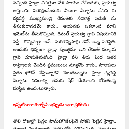
వచ్చింది హైడ్రా. విపత్తుల వేళ సాయం చేసేందుకు, ప్రభుత్వ
ఆస్తులను పరిరక్షించేందుకు వీలుగా ఏర్పాటు చేసిన ఈ
వ్యవస్థ ముఖ్యమంత్రి రేవంత్‌కు సరికొత్త ఇమేజ్‌ ‌ను
తీసుకురావడమే కాదు.. ఆయనకు ఒకలాంటి మాస్‌
ఇమేజ్‌ను తీసుకొచ్చింది. రేవంత్‌ ‌ప్రభుత్వ గ్రాఫ్‌ ‌విషయానికి
వస్తే.. కొన్నిసార్లు అప్‌.. ‌మరికొన్నిసార్లు డౌన్‌ అన్న పరిస్థితి.
అందుకు భిన్నంగా హైడ్రా పుణ్యమా అని రేవంత్‌ ‌సర్కారు
గ్రాఫ్‌ ‌దూసుకెళుతోంది. హైడ్రా పని తీరు మీద ఇతర
రాష్ట్రాలకు చెందిన ప్రముఖులు మాత్రమే కాదు.. పాలకులు
సైతం ఫోకస్‌ ‌చేస్తున్నారని చెబుతున్నారు. హైడ్రా వ్యవస్థ
ఏర్పాటు వివరాల్ని తమకు షేర్‌ ‌చేయాలని కోరుతున్న
పరిస్థితి ఉందంటున్నారు.
ఇప్పటిదాకా కూల్చేసి ఇప్పుడు ఇలా ప్రకటన :
తొలి రోజుల్లో పెద్దల ఫామ్‌హౌజ్‌లపైనే ఫోకస్‌ ‌పెట్టిన హైడ్రా..
తర్వాత హైదరాబాద్‌ ‌నగరంలోకి ప్రవేశించింది. ప్రధానంగా