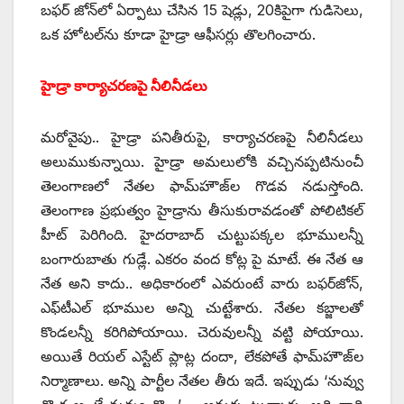
‌బఫర్‌ ‌జోన్‌లో ఏర్పాటు చేసిన 15 షెడ్లు, 20కిపైగా గుడిసెలు,
ఒక హోటల్‌ను కూడా హైడ్రా ఆఫీసర్లు తొలగించారు.
హైడ్రా కార్యాచరణపై నీలినీడలు
మరోవైపు.. హైడ్రా పనితీరుపై, కార్యాచరణపై నీలినీడలు
అలుముకున్నాయి. హైడ్రా అమలులోకి వచ్చినప్పటినుంచీ
తెలంగాణలో నేతల ఫామ్‌హౌజ్‌ల గొడవ నడుస్తోంది.
తెలంగాణ ప్రభుత్వం హైడ్రాను తీసుకురావడంతో పోలిటికల్‌
‌హీట్‌ ‌పెరిగింది. హైదరాబాద్‌ ‌చుట్టుపక్కల భూములన్నీ
బంగారుబాతు గుడ్లే. ఎకరం వంద కోట్ల పై మాటే. ఈ నేత ఆ
నేత అని కాదు.. అధికారంలో ఎవరుంటే వారు బఫర్‌జోన్‌,
ఎఫ్‌టీఎల్‌ ‌భూముల అన్ని చుట్టేశారు. నేతల కబ్జాలతో
కొండలన్నీ కరిగిపోయాయి. చెరువులన్నీ వట్టి పోయాయి.
అయితే రియల్‌ ఎస్టేట్‌ ‌ప్లాట్ల దందా, లేకపోతే ఫామ్‌హౌజ్‌ల
నిర్మాణాలు. అన్ని పార్టీల నేతల తీరు ఇదే. ఇప్పుడు ‘నువ్వు