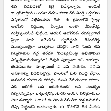
తన నడవడికతో కట్టి పడేస్తున్నారు. అందుకే
కాంగ్రెస్‌పార్టీలోని మిగతా నేతలు కూడా రేవంత్‌రెడ్డి నిర్ణయాల
విషయంలో విభేదించడం లేదు. ఈ క్రమంలోనే హైడ్రా
ఆలోచన, నిర్ణయం, ఏర్పాటు అంతా రేవంత్‌రెడ్డి
మస్తిష్కంలోంచే పుట్టింది. ఆయన ఆలోచనకు తగినట్లుగానే
హైడ్రా మాస్‌ ఇమేజ్‌ను కట్టబెట్టింది. రేవంత్‌రెడ్డి
ముఖ్యమంత్రిగా బాధ్యతలు చేపట్టిన నాటి నుంచి తన
సన్నిహితుల వద్ద తరచూ ‘ముఖ్యమంత్రి అవుతామని
ఎప్పుడైనానుకున్నామా? దేవుడి పుణ్యమా అని అయ్యాం.
భయపడుతూ కూర్చుకుంటే ఏ పని చేయలేం. వచ్చిన
అవకాశాన్ని విడిచిపెట్టొద్దు. పాలనలో మన ముద్ర వేద్దాం.
అనవసర భయాలకు పోవద్దు. మంచి చేసుకుంటూ పోదాం.
ఏది జరిగితే అది జరుగుతుంది’ అని సందర్భం
వచ్చినప్పుడల్లా వ్యాఖ్యానిస్తుంటారని ఆయన సన్నిహితులు
చెబుతున్నారు. నిజానికి ఈ తెగింపే రేవంత్‌కు కొత్త ఇమేజ్‌ను
తెచ్చి పెట్టిందని అంటున్నారు. ఈ కోవలోనే తెర మీదకు