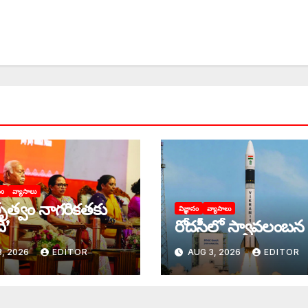
సం
వ్యాసాలు
ృత్వం నాగరికతకు
విజ్ఞానం
వ్యాసాలు
ి’
రోదసీలో స్వావలంబన
, 2026
EDITOR
AUG 3, 2026
EDITOR