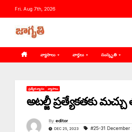
Skip
Fri. Aug 7th, 2026
to
content
వ్యాసాలు
వార్తలు
సంస్కృతి
ప్రత్యేక వ్యాసం
వ్యాసాలు
అటల్జీ ప్రత్యేకతకు మచ్చు
By
editor
#25-31 December
DEC 25, 2023