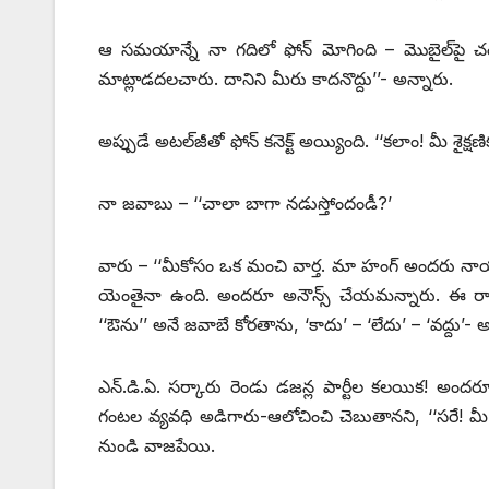
ఆ సమయాన్నే నా గదిలో ఫోన్‌ ‌మోగింది – మొబైల్‌
మాట్లాడదలచారు. దానిని మీరు కాదనొద్దు’’- అన్నారు.
అప్పుడే అటల్‌జీతో ఫోన్‌ ‌కనెక్ట్ అయ్యింది. ‘‘కలాం! మీ శైక్
నా జవాబు – ‘‘చాలా బాగా నడుస్తోందండీ?’
వారు – ‘‘మీకోసం ఒక మంచి వార్త. మా హంగ్‌ అం‌దరు నా
యెంతైనా ఉంది. అందరూ అనౌన్స్ ‌చేయమన్నారు. ఈ రాత్రికి
‘‘ఔను’’ అనే జవాబే కోరతాను, ‘కాదు’ – ‘లేదు’ – ‘వద్దు’- అ
ఎన్‌.‌డి.ఏ. సర్కారు రెండు డజన్ల పార్టీల కలయిక! అ
గంటల వ్యవధి అడిగారు-ఆలోచించి చెబుతానని, ‘‘సరే! 
నుండి వాజపేయి.