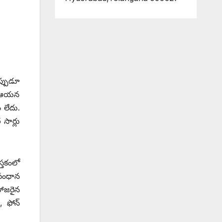
ప్పుడూ
ను ఆయన
 లేదు.
సార్లు
స్తకంలో
సంధాన
హాజరైన
 ఫోన్‌