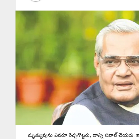
మృత్యువును ఎవరూ రెచ్చగొట్టరు, దాన్ని సవాల్‌ ‌చేయరు.