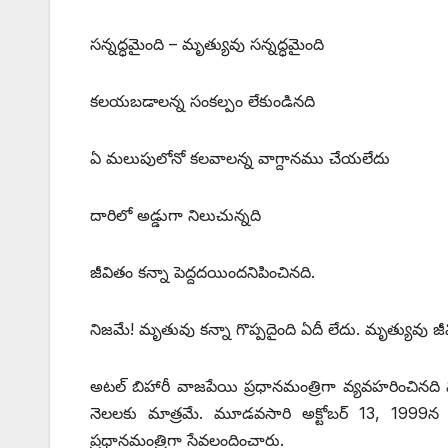
సన్నద్ధమైంది – మృత్యువు సన్నద్ధమైంది
కలయబడాలన్న సంకల్పం లేకుండినది
ఏ మలుపులోనో కలవాలన్న వాగ్దానము చేయలేదు
దారిలో అడ్డుగా నిలుచున్నది
జీవితం కన్నా పెద్దదయిందనిపించినది.
నిజమే! మృతువు కన్నా గొప్పదైంది ఏదీ లేదు. మృత్యువు జీ
అటల్‌ ‌బిహారీ వాజపేయి ప్రధానమంత్రిగా వ్యవహరించిన
నెలలకు మాత్రమే. మూడవసారి అక్టోబర్‌ 13, 1999‌న డజన
ప్రధానమంత్రిగా సేవలందించారు.