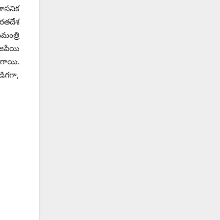
శాసనిక
ారతదేశ
మంత్రి
ాజపేయి
ిగాయి.
డిగగా,