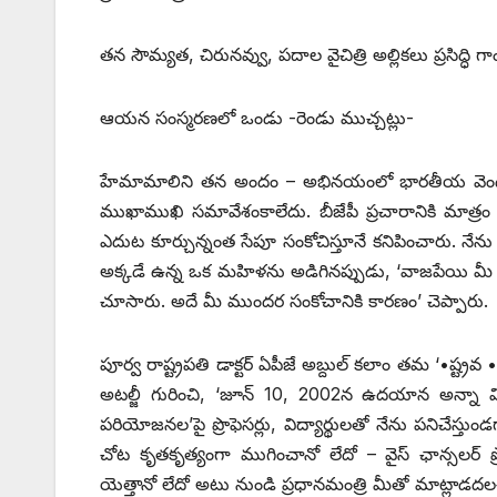
తన సౌమ్యత, చిరునవ్వు, పదాల వైచిత్రి అల్లికలు ప్రసి
ఆయన సంస్మరణలో ఒండు -రెండు ముచ్చట్లు-
హేమామాలిని తన అందం – అభినయంలో భారతీయ వెండితెర
ముఖాముఖి సమావేశంకాలేదు. బీజేపీ ప్రచారానికి మాత్
ఎదుట కూర్చున్నంత సేపూ సంకోచిస్తూనే కనిపించారు. నేన
అక్కడే ఉన్న ఒక మహిళను అడిగినప్పుడు, ‘వాజపేయి మీ గొప్ప 
చూసారు. అదే మీ ముందర సంకోచానికి కారణం’ చెప్పారు.
పూర్వ రాష్ట్రపతి డాక్టర్‌ ఏపీజే అబ్దుల్‌ ‌కలాం తమ ‘•ష్ట్రవ •బతీ
అటల్జీ గురించి, ‘జూన్‌ 10, 2002‌న ఉదయాన అన్
పరియోజనల’పై ప్రొఫెసర్లు, విద్యార్థులతో నేను పనిచేస్త
చోట కృతకృత్యంగా ముగించానో లేదో – వైస్‌ ‌ఛాన్సలర్‌ ‌ప్
‌యెత్తానో లేదో అటు నుండి ప్రధానమంత్రి మీతో మాట్లాడదలచ