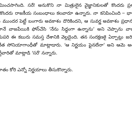
సాగింది. సరే! అనుకొని నా మిత్రులైన వైజ్ఞానికులతో కొందరు ప్ర
ో కొందరు రాజకీయ సంబంధాలు కలవారూ ఉన్నారు. నా కనిపించింది – భ
ముందర పెట్టే బంగారు అవకాశం దొరికిందని, ఆ సువర్ణ అవకాశం ప్రధాన
గానే వాజపేయికి ఫోన్‌చేసి ‘నేను సిద్ధంగా ఉన్నాను’ అని చెప్పాను వ
రి ఈ కబురు సమస్త దేశానికి వెల్లడైంది. తన సంరక్షణకై ఏర్పాట్లు జర
త సోనియాగాంధీతో మాట్లాడారు. ‘ఆ నిర్ణయం ఫైనలేనా’ అని ఆమె అ
ారితో మాట్లాడి ‘సరే’ నన్నారు.
ోరి ఎన్నో నిర్ణయాలు తీసుకొన్నారు.