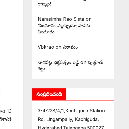
రాజ్యం!
Narasimha Rao Sista
on
‘సిందూరం ఎల్లప్పుడూ పాపిట
సిందూరం’
Vbkrao
on
విరామం
నాగపట్ల భక్తవత్సల రెడ్డి
on
పుత్తూరు
కట్టు
సంప్రదించండి
!
3-4-228/4/1,Kachiguda Station
ారి 13
శానికి
Rd, Lingampally, Kachiguda,
Hyderabad,Telangana 500027