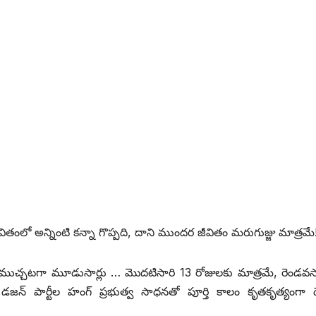
వితంలో అన్నింటి కన్నా గొప్పది, దాని ముందర జీవితం మరుగుజ్జు మాత్రమే
ది ముచ్చటగా మూడుసార్లు … మొదటిసారి 13 రోజులకు మాత్రమే, రెండవస
్‌ ‌పార్టీల హంగ్‌ ‌ప్రభుత్వ సాధనతో పూర్తి కాలం కృతకృత్యంగా దే