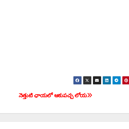
నెత్తుటి ఛాయలో ఆకుపచ్చ లోయ