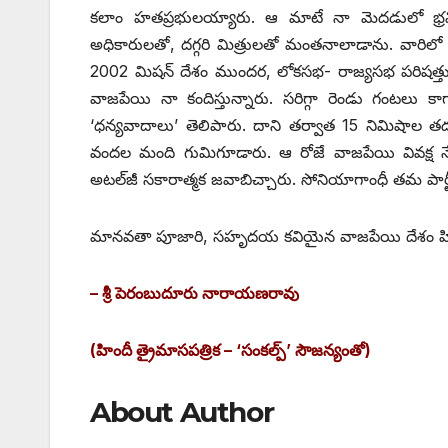
కలాం హతప్రభులయ్యారు. ఆ మాటే నా మెదడులో భ్రమించ
అధికారులతో, దగ్గరి మిత్రులతో మంతనాలాడాను. వారిల
2002 మిషన్‌ ‌దేశం ముందర, లోకసభ- రాజ్యసభ పరిషత్తు 
వాజపేయి నా కందిస్తున్నారు. సరిగ్గా రెండు గంటలు కా
‘ధన్యవాదాలు’ తెలిపారు. దాని తర్వాత 15 నిమిషాల తదుప
వందల మంది గుమిగూడారు. ఆ రోజే వాజపేయి వివక్ష నే
అటల్‌జీ సకారాత్మక జవాబిచ్చారు. సోనియాగాంధీ తమ పార్టీవ
మానవతా పూజారి, సహృదయ కవియైన వాజపేయి దేశం హితం క
– శ్రీ పెరంబుదూరు నారాయణరావు
(హిందీ త్రైమాసపత్రిక – ‘సంకల్ప్’ ‌సౌజన్యంతో)
About Author