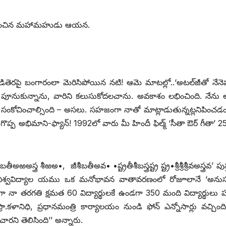
ద్ధి గాంచిన మహామహుడు ఆయన.
పై బంగారంలా మెరిసిపోయిన నటి! ఆమె మాటల్లో..‘అటల్‌జీతో నేనె
రం పూనుకున్నాను, వారిని కలుసుకోదలచాను. అవకాశం లభించింది. నే
ు సంకోచించాల్సింది – అసలు. సహజంగా నాతో మాట్లాడుతున్నట్లనిపించడం
అభిమాని-ఫ్యాన్‌! 1992‌లో వారు మీ హిందీ ఫిల్మ్ ‘‌సీతా ఔర్‌ ‌గీతా’ 25 
అఱఅస్త్ర శీఱఅ•, జీశీబతీఅవ• •ష్ట్రతీశీబస్త్రష్ట్ర ష్ట్ర•శ్రీశ్రీశ్రీవఅస్త్రవ’ పు
నా విశ్వవిద్యాల యము ఒక మనోభావన వాతావరణంలో రోజూలానే ‘అను
ుండగా నా తరగతి క్షమత 60 విద్యార్థులకే ఉండగా 350 మంది విద్యార్థులు 
రొ.కళానిధి, ప్రధానమంత్రి కార్యాలయం నుండి ఫోన్‌ ఎన్నోసార్లు వచ్చింది,
ారని తెలిసింది’’ అన్నారు.