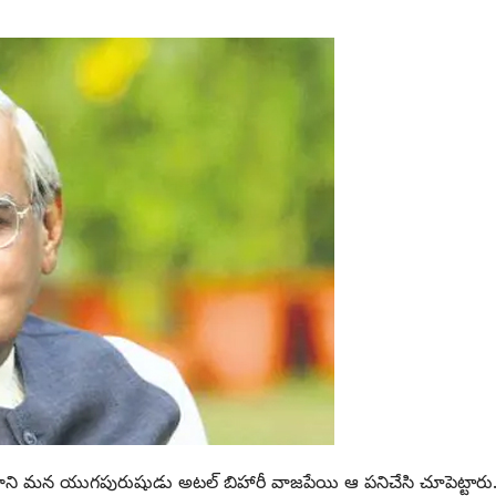
 కాని మన యుగపురుషుడు అటల్‌ ‌బిహారీ వాజపేయి ఆ పనిచేసి చూపెట్టారు