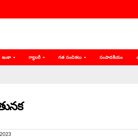
ఇంకా
గ్యాలరీ
గత సంచికలు
సంపాదకీయం
 తునక
 2023