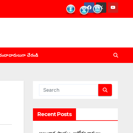
చందాదారులుగా చేరండి
Recent Posts