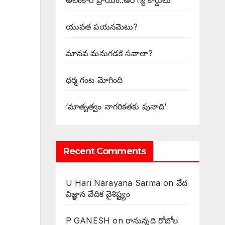
అలంకార ప్రాయం..ఆరోగ్య కార్డులు
యువత పయనమెటు?
మానవ మనుగడకే సవాలా?
ధర్మ గంట మోగింది
‘మాతృత్వం నాగరికతకు పునాది’
Recent Comments
U Hari Narayana Sarma
on
వేద
విజ్ఞాన వేదిక వైశిష్ట్యం
.
P GANESH
on
‌రానున్నది రోబోల