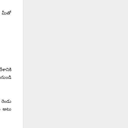
 మీతో
శానికి
ీనుండి
 రెండు
రు అటు