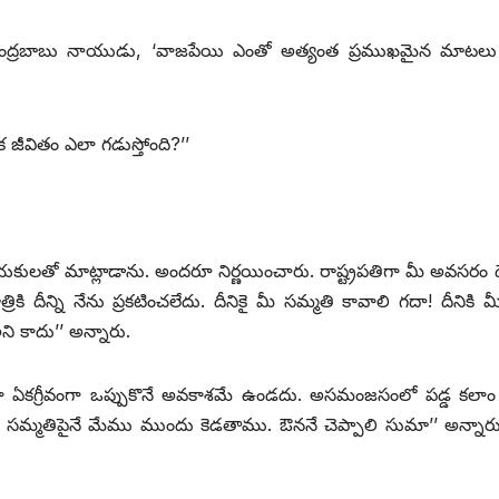
పై చంద్రబాబు నాయుడు, ‘వాజపేయి ఎంతో అత్యంత ప్రముఖమైన మాటలు
షణిక జీవితం ఎలా గడుస్తోంది?’’
యకులతో మాట్లాడాను. అందరూ నిర్ణయించారు. రాష్ట్రపతిగా మీ అవసరం దే
 దీన్ని నేను ప్రకటించలేదు. దీనికై మీ సమ్మతి కావాలి గదా! దీనికి మ
ని కాదు’’ అన్నారు.
ందరూ ఏకగ్రీవంగా ఒప్పుకొనే అవకాశమే ఉండదు. అసమంజసంలో పడ్డ కలాం
మీ సమ్మతిపైనే మేము ముందు కెడతాము. ఔననే చెప్పాలి సుమా’’ అన్నా