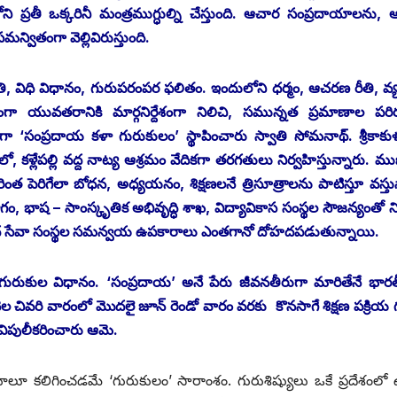
ని ప్రతీ ఒక్కరినీ మంత్రముగ్ధుల్ని చేస్తుంది. ఆచార సంప్రదాయాలను, 
్వితంగా వెల్లివిరుస్తుంది.
ి, విధి విధానం, గురుపరంపర ఫలితం. ఇందులోని ధర్మం, ఆచరణ రీతి, వ
ంగా యువతరానికి మార్గనిర్దేశంగా నిలిచి, సమున్నత ప్రమాణాల పరిర
సంప్రదాయ కళా గురుకులం’ స్థాపించారు స్వాతి సోమనాథ్‌. శ్రీ‌కాకు
, కళ్లేపల్లి వద్ద నాట్య ఆశ్రమం వేదికగా తరగతులు నిర్వహిస్తున్నారు. ము
 మరింత పెరిగేలా బోధన, అధ్యయనం, శిక్షణలనే త్రిసూత్రాలను పాటిస్తూ వస్తు
, భాష – సాంస్కృతిక అభివృద్ధి శాఖ, విద్యావికాస సంస్థల సౌజన్యంతో 
చ్ఛంద సేవా సంస్థల సమన్వయ ఉపకారాలు ఎంతగానో దోహదపడుతున్నాయి.
 ఈ గురుకుల విధానం. ‘సంప్రదాయ’ అనే పేరు జీవనతీరుగా మారితేనే భ
్‌ ‌నెల చివరి వారంలో మొదలై జూన్‌ ‌రెండో వారం వరకు కొనసాగే శిక్షణ పక్రియ 
విపులీకరించారు ఆమె.
ుపాయాలూ కలిగించడమే ‘గురుకులం’ సారాంశం. గురుశిష్యులు ఒకే ప్రదేశంల