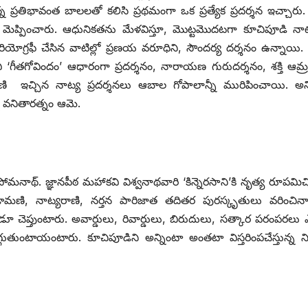
్న ప్రతిభావంత బాలలతో కలిసి ప్రథమంగా ఒక ప్రత్యేక ప్రదర్శన ఇచ్చారు. ట
నో మెప్పించారు. ఆధునికతను మేళవిస్తూ, మొట్టమొదటగా కూచిపూడి నాట్యశ
కొరియోగ్రఫీ చేసిన వాటిల్లో ప్రణయ వరూధిని, సౌందర్య దర్శనం ఉన్నాయి. స
‘గీతగోవిందం’ ఆధారంగా ప్రదర్శనం, నారాయణ గురుదర్శనం, శక్తి ఆమ్
ఇచ్చిన నాట్య ప్రదర్శనలు ఆబాల గోపాలాన్నీ మురిపించాయి. అన్న
న వనితారత్నం ఆమె.
ి సోమనాథ్‌. ‌జ్ఞానపీఠ మహాకవి విశ్వనాథవారి ‘కిన్నెరసాని’కి నృత్య రూపమిచ
ి, నాట్యరాణి, నర్తన పారిజాత తదితర పురస్కృతులు వరించిన
చెప్తుంటారు. అవార్డులు, రివార్డులు, బిరుదులు, సత్కార పరంపరలు ఎన్
తుంటాయంటారు. కూచిపూడిని అన్నింటా అంతటా విస్తరింపచేస్తున్న 