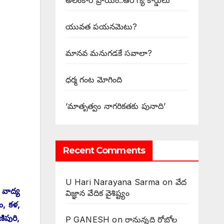
అలంకార ప్రాయం..ఆరోగ్య కార్డులు
యువత పయనమెటు?
మానవ మనుగడకే సవాలా?
ధర్మ గంట మోగింది
‘మాతృత్వం నాగరికతకు పునాది’
Recent Comments
U Hari Narayana Sarma
on
వేద
 వాద్య
విజ్ఞాన వేదిక వైశిష్ట్యం
ం, కళ,
ిపురి,
P GANESH
on
‌రానున్నది రోబోల