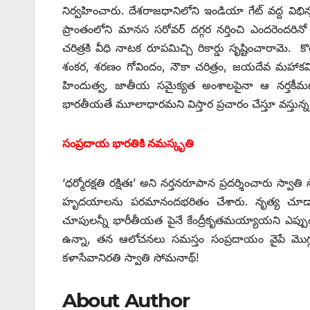
నిర్వహించారు. దేశరాజధానిలోని ఇండియా గేట్‌ ‌వద్ద విభిన
‌ప్రాంతంలోని మానస సరోవర్‌ ‌దగ్గర నర్తించి ఎందరెందరి
చరిత్రకి వీధి నాటక రూపమిచ్చి రికార్డు సృష్టించారామె. 
శంకర, శరణం గోవిందం, నౌకా చరిత్రం, జయదేవ మహాకవి 
హిందుత్వ, జాతీయ సమైక్యత అంశాలపైనా ఆ నర్తకీమణి 
భారతీయతే మూలాధారమని విస్తార ప్రచారం చేస్తూ వస్తున్
సంప్రదాయ భారతికి నమస్కృతి
‘ధర్మోరక్షతి రక్షితః’ అని నర్తనరూపాన ప్రదర్శించారు స్వాత
హృదయాలను పరమానందభరితం చేశారు. నృత్య చూడామణ
చూపులన్నీ భారీతీయత పైనే కేంద్రీకృతమయ్యాయని ఎప్పుడూ 
ఉన్నా, తన ఆలోచనలు సమస్తం సంప్రదాయం వైపే మొగ్గు
కళాసేవానిరతి స్వాతి సోమనాథ్‌!
About Author