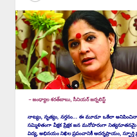
– జంధ్యాల శరత్‌బాబు, సీనియర్‌ ‌జర్నలిస్ట్
నాట్యం, నృత్యం, నర్తనం… ఈ మూడూ ఒకేలా అనిపించినా, 
సమ్మిళితంగా వీక్షక ప్రేక్షక జన మనోహరంగా నిత్యనూతనమై ప
విద్య, అభినయం నిఖిల ప్రపంచానికీ ఆదర్శప్రాయం, స్ఫూర్త