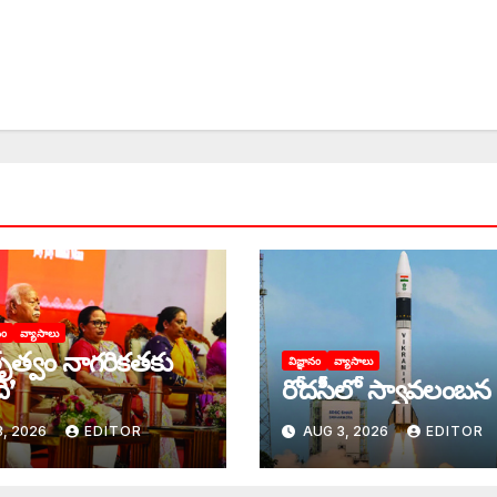
సం
వ్యాసాలు
ృత్వం నాగరికతకు
విజ్ఞానం
వ్యాసాలు
ి’
రోదసీలో స్వావలంబన
, 2026
EDITOR
AUG 3, 2026
EDITOR