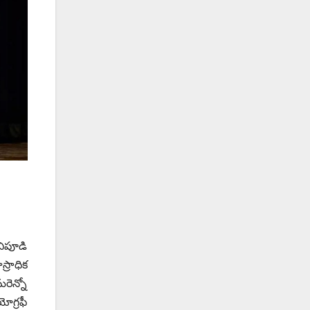
చిపూడి
్రాధిక
రెన్నో
ోగ్రఫీ