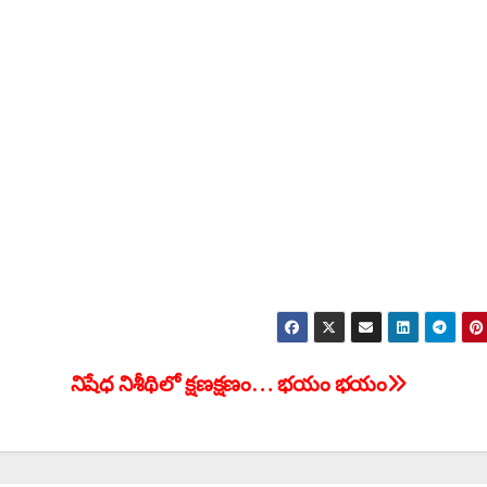
‌నిషేధ నిశీథిలో క్షణక్షణం… భయం భయం