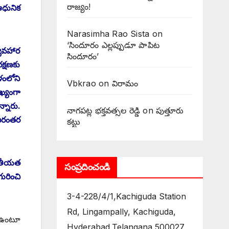
రాజ్యం!
ఆధునిక
Narasimha Rao Sista
on
‘సిందూరం ఎల్లప్పుడూ పాపిట
్యవహార
సిందూరం’
క్షణకు
ళంలోని
Vbkrao
on
విరామం
ఖ్యంగా
న్నారు.
నాగపట్ల భక్తవత్సల రెడ్డి
on
పుత్తూరు
నిరంతర
కట్టు
ారతీయత
సంప్రదించండి
గురించి
3-4-228/4/1,Kachiguda Station
Rd, Lingampally, Kachiguda,
ో ఉంటూ
Hyderabad,Telangana 500027