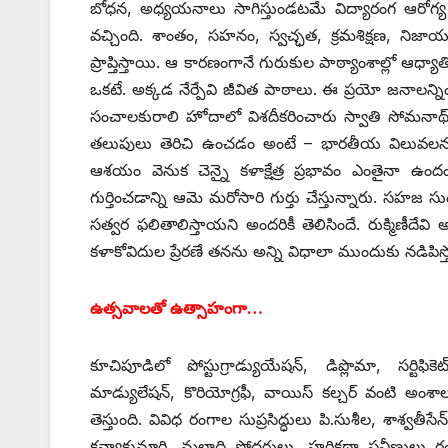
బోధన, అధ్యయనాలు సాగిస్తుండటమే విద్యారంగ ఆరోగ్య స
వచ్చింది. శాంతం, సహనం, స్వచ్ఛత, క్రమశిక్షణ, నిజా
ప్రాప్తిస్తాయి. ఆ కారణంగానే గురుకుల పాఠ్యాంశాల్లో ఆధ్యా
ఒకటే. అక్కడ నేర్పేవి జీవిత పాఠాలు. ఈ ప్రయో జనాలన్నిం
సంచాలకురాలి హోదాలో విశదీకరించారు స్వాతి సోమనాథ్‌.
తలుపులు తెరిచి ఉంచడం అంటే – భారతీయ విలువలను పరివ్
ఆశయం వెనుక చెన్నై కళాక్షేత్ర ప్రభావం ఎంతైనా ఉందంట
గుర్తించడాన్ని ఆమె మరోసారి గుర్తు చేస్తున్నారు. సహ
సత్వర ఫలితాలిస్తాయని అందరికీ తెలిసిందే. రుక్మిణీదేవ
కళాకోవిదుల ప్రేరణే తనను అన్ని విధాలా ముందుకు నడిపిస్తో
ఉత్సవాలతో ఉత్సాహంగా…
కూచిపూడిలో పోస్టుగ్రాడ్యుయేషన్‌, ‌డిప్లొమా, సర్టిఫి
మాడ్యులేషన్‌, ‌కొరియోగ్రఫీ, వాయిస్‌ ‌కల్చర్‌ ‌వంటి అంశ
తెస్తుంది. వివిధ రంగాల సుప్రసిద్ధులు పి.సుశీల, శాశ్వతీ
కన్యాకుమారి, మల్లాది సోదరులు, హరికథా ప్రవీణులు 