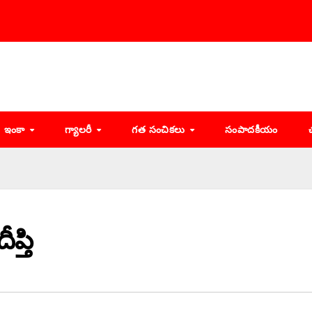
ఇంకా
గ్యాలరీ
గత సంచికలు
సంపాదకీయం
ప్తి