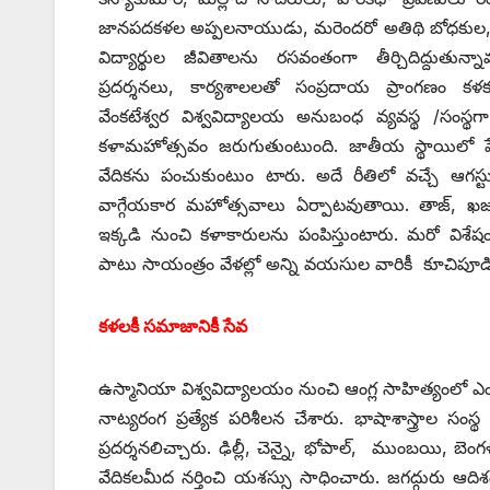
జానపదకళల అప్పలనాయుడు, మరెందరో అతిథి బోధకుల, సలహాద
విద్యార్థుల జీవితాలను రసవంతంగా తీర్చిదిద్దుతు
ప్రదర్శనలు, కార్యశాలలతో సంప్రదాయ ప్రాంగణం కళక
వేంకటేశ్వర విశ్వవిద్యాలయ అనుబంధ వ్యవస్థ /సంస్థగ
కళామహోత్సవం జరుగుతుంటుంది. జాతీయ స్థాయిలో పేరు ప
వేదికను పంచుకుంటుం టారు. అదే రీతిలో వచ్చే ఆగస్టుల
వాగ్గేయకార మహోత్సవాలు ఏర్పాటవుతాయి. తాజ్‌, ‌ఖజ
ఇక్కడి నుంచి కళాకారులను పంపిస్తుంటారు. మరో విశ
పాటు సాయంత్రం వేళల్లో అన్ని వయసుల వారికీ కూచిపూడి
కళలకీ సమాజానికీ సేవ
ఉస్మానియా విశ్వవిద్యాలయం నుంచి ఆంగ్ల సాహిత్యంలో ఎం.ఏ. 
నాట్యరంగ ప్రత్యేక పరిశీలన చేశారు. భాషాశాస్త్రాల సం
ప్రదర్శనలిచ్చారు. ఢిల్లీ, చెన్నై, భోపాల్‌, ‌ముంబయి, బ
వేదికలమీద నర్తించి యశస్సు సాధించారు. జగద్గురు ఆదిశం