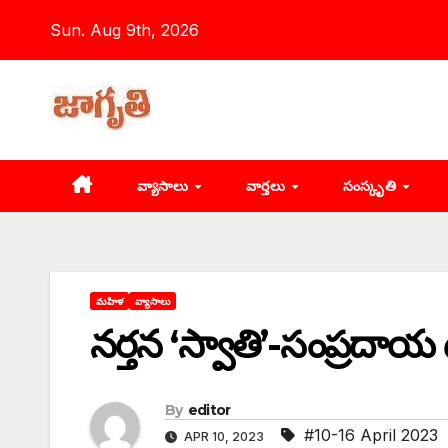
Skip
Sun. Aug 9th, 2026
to
content
వ్యాసాలు
వార్తలు
సంస్కృతి
మహిళ
వ్యాసాలు
నర్తన ‘స్వాతి’-సంప్రదాయ దీ
By
editor
#10-16 April 2023
APR 10, 2023