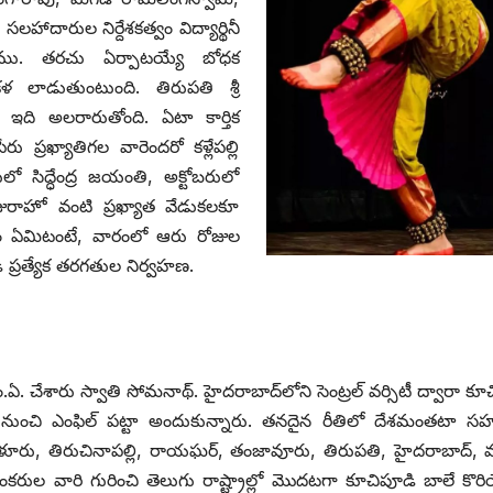
ారుల నిర్దేశకత్వం విద్యార్థినీ
న్నాము. తరచు ఏర్పాటయ్యే బోధక
ళ లాడుతుంటుంది. తిరుపతి శ్రీ
ా ఇది అలరారుతోంది. ఏటా కార్తిక
్రఖ్యాతిగల వారెందరో కళ్లేపల్లి
ో సిద్ధేంద్ర జయంతి, అక్టోబరులో
ురాహో వంటి ప్రఖ్యాత వేడుకలకూ
ేషం ఏమిటంటే, వారంలో ఆరు రోజుల
 ప్రత్యేక తరగతుల నిర్వహణ.
చేశారు స్వాతి సోమనాథ్‌. ‌హైదరాబాద్‌లోని సెంట్రల్‌ ‌వర్సిటీ ద్వారా కూ
స్థ నుంచి ఎంఫిల్‌ ‌పట్టా అందుకున్నారు. తనదైన రీతిలో దేశమంతటా సహస
ెంగళూరు, తిరుచినాపల్లి, రాయఘర్‌, ‌తంజావూరు, తిరుపతి, హైదరాబాద్‌, ‌మ
కరుల వారి గురించి తెలుగు రాష్ట్రాల్లో మొదటగా కూచిపూడి బాలే కొరియ