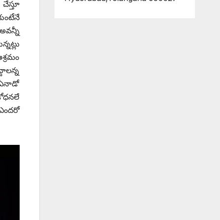
చేస్తూ
ుంటేనే
 అవన్నీ
్నట్లు
ఆశ్రమం
దాలన్న
 ఏనాడో
శోధనలే
 ఎందరో