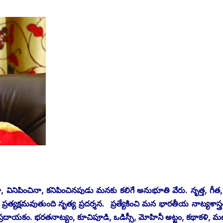
వినిపించినా, కనిపించినపుడు మనకు కలిగే అనుభూతి వేరు. నృత్త, గీత,
్రత్యక్షమవుతుంది నృత్య ప్రదర్శన. ప్రత్యేకించి మన భారతీయ నాట్యశాస్త్ర
ి ప్రదాయకం. భరతనాట్యం, కూచిపూడి, ఒడిస్సీ, మోహినీ అట్టం, కథాకళి, మణ