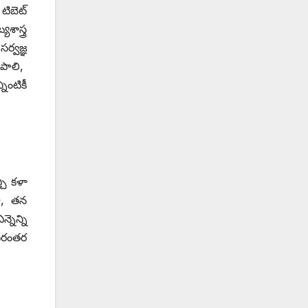
ిబెట్‌
ాస్త్ర
ర్వజ్ఞ
రపాలి,
ింటికీ
్చి కళా
ా, తన
నెన్ని
నిరంతర