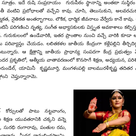
ూత్రం. ఇదే రుషి సంప్రదాయం గురుపీఠం స్థానాన్ని అంతటా సుస్థిరం 
యతీ వంటివి ప్రబోధాలతో వచ్చేవి కావు. చూసి, తెలుసుకుని, అలవరచుక
త్మికత, నైతికత అంతర్భాగాలు. లౌకిక, ధార్మిక జీవనాలు వేర్వేరు కానే కావు.
టినీ పరిగణించి నృత్య, సంగీత అభ్యాసకులకు విస్తృత అవకాశాలు కల్పిస్తున
 ‌గురుకులంలో ఉండేవారికి, ఇతర ప్రాంతాల నుంచి వచ్చే వారికి కూడా 
యాప్తం చేయడం. లలితకళల జాతీయ కేంద్రంగా కళ్లేపల్లిని తీర్చిదిద్
ున్నారు. ఆ క్షేత్రాన్ని జాతీయ ప్రాధాన్య సంపదగా కేంద్ర ప్రభుత్వం
జ సుందర ప్రకృతిలో, ఆత్మీయ వాతావరణంలో కొనసాగే శిక్షణ, అధ్యయన, పరి
ి అరుండేల్‌, ‌యామినీ కృష్ణమూర్తి, మంగళంపల్లి బాలమురళీకృష్ణ తదితర
ంని చెప్తున్నారామె.
కెట్‌ ‌కోర్సులతో పాటు నట్టవాంగం,
ాల శిక్షణ యువతరానికి చక్కని వన్నె
సేన్‌, ‌సురభి రంగారావు, పంతుల రమ,
రంగారావు, మీగడ రామలింగస్వామి,