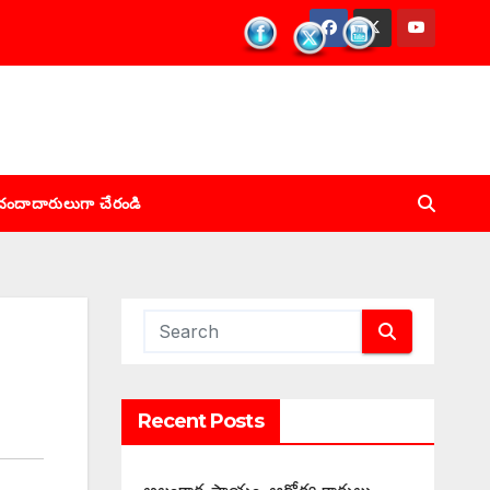
చందాదారులుగా చేరండి
Recent Posts