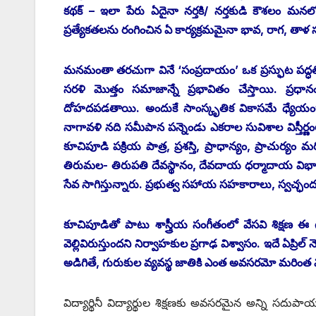
కథక్‌ – ఇలా పేరు ఏదైనా నర్తకి/ నర్తకుడి కౌశలం మనలో
ప్రత్యేకతలను రంగించిన ఏ కార్యక్రమమైనా భావ, రాగ, తాళ సమన
మనమంతా తరచుగా వినే ‘సంప్రదాయం’ ఒక ప్రస్ఫుట పద్ధత
సరళి మొత్తం సమాజాన్నే ప్రభావితం చేస్తాయి. ప్రధాన
దోహదపడతాయి. అందుకే సాంస్కృతిక వికాసమే ధ్యేయంగా ‘
నాగావళి నది సమీపాన పన్నెండు ఎకరాల సువిశాల విస్తీర్ణంలో
కూచిపూడి పక్రియ పాత్ర, ప్రశస్తి, ప్రాధాన్యం, ప్రాచుర్యం
తిరుమల- తిరుపతి దేవస్థానం, దేవదాయ ధర్మాదాయ విభాగం
సేవ సాగిస్తున్నారు. ప్రభుత్వ సహాయ సహకారాలు, స్వ
కూచిపూడితో పాటు శాస్త్రీయ సంగీతంలో వేసవి శిక్షణ
వెల్లివిరుస్తుందని నిర్వాహకుల ప్రగాఢ విశ్వాసం. ఇదే ఏప్రిల
అడిగితే, గురుకుల వ్యవస్థ జాతికి ఎంత అవసరమో మరింత 
విద్యార్థినీ విద్యార్థుల శిక్షణకు అవసరమైన అన్ని సద