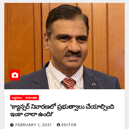
వ్యాసాలు
సామాజికం
‘‌క్యాన్సర్‌ ‌నివారణలో ప్రభుత్వాలు చేయాల్సింది
ఇంకా చాలా ఉంది!’
FEBRUARY 1, 2021
EDITOR