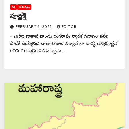
కథ
సాహిత్యం
పూర్ణోక్తి
FEBRUARY 1, 2021
EDITOR
– విహారి వాకాటి పాండు రంగరావు స్మారక దీపావళి కథల
పోటీకి ఎంపికైనది చాలా రోజుల తర్వాత నా భార్య అన్నపూర్ణతో
కలిసి ఈ ఆశ్రమానికి వచ్చాను.…