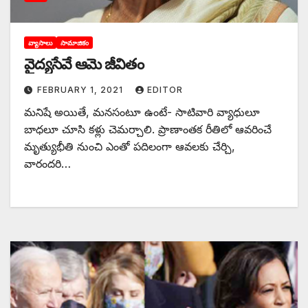
వ్యాసాలు
సామాజికం
వైద్యసేవే ఆమె జీవితం
FEBRUARY 1, 2021
EDITOR
మనిషే అయితే, మనసంటూ ఉంటే- సాటివారి వ్యాధులూ
బాధలూ చూసి కళ్లు చెమర్చాలి. ప్రాణాంతక రీతిలో ఆవరించే
మృత్యుభీతి నుంచి ఎంతో పదిలంగా ఆవలకు చేర్చి,
వారందరి…