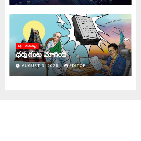
కథ
సాహిత్యం
ధర్మ గంట మోగింది
AUGUST 3, 2026
EDITOR
జాగృతి గురించి
సంప్రదించండి