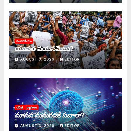
సంపాదకీయం
యువత పయనమెటు?
AUGUST 3, 2026
EDITOR
చరిత్ర
వ్యాసాలు
మానవ మనుగడకే సవాలా?
AUGUST 3, 2026
EDITOR