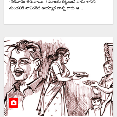
(‌గతవారం తరువాయి..) మాటకు కట్టుబడే వారు శాసన
మండలికి నామినేట్‌ అయ్యాక నాన్న గారు ఆ…