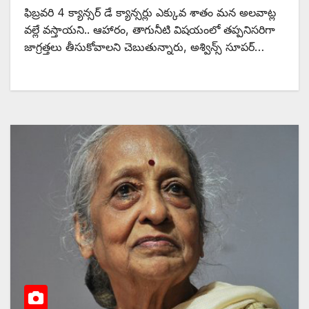
ఫిబ్రవరి 4 క్యాన్సర్‌ ‌డే క్యాన్సర్లు ఎక్కువ శాతం మన అలవాట్ల
వల్లే వస్తాయని.. ఆహారం, తాగునీటి విషయంలో తప్పనిసరిగా
జాగ్రత్తలు తీసుకోవాలని చెబుతున్నారు, అశ్విన్స్ ‌సూపర్‌…