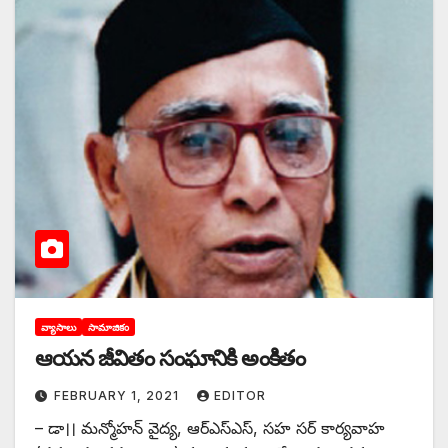
వ్యాసాలు
సామాజికం
ఆయన జీవితం సంఘానికి అంకితం
FEBRUARY 1, 2021
EDITOR
– ‌డా।। మన్మోహన్‌ ‌వైద్య, ఆర్‌ఎస్‌ఎస్‌, ‌సహ సర్‌ ‌కార్యవాహ