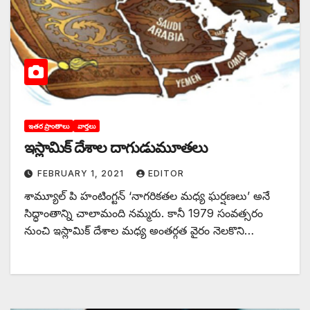
ఇతర ప్రాంతాలు
వార్తలు
ఇస్లామిక్‌ ‌దేశాల దాగుడుమూతలు
FEBRUARY 1, 2021
EDITOR
శామ్యూల్‌ ‌పి హంటింగ్టన్‌ ‘‌నాగరికతల మధ్య ఘర్షణలు’ అనే
సిద్ధాంతాన్ని చాలామంది నమ్మరు. కానీ 1979 సంవత్సరం
నుంచి ఇస్లామిక్‌ ‌దేశాల మధ్య అంతర్గత వైరం నెలకొని…