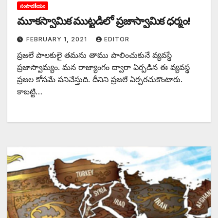
సంపాదకీయం
మూకస్వామిక ముట్టడిలో ప్రజాస్వామిక ధర్మం!
FEBRUARY 1, 2021
EDITOR
ప్రజలే పాలకులై తమను తాము పాలించుకునే వ్యవస్థే
ప్రజాస్వామ్యం. మన రాజ్యాంగం ద్వారా ఏర్పడిన ఈ వ్యవస్థ
ప్రజల కోసమే పనిచేస్తుది. దీనిని ప్రజలే ఏర్పరచుకొంటారు.
కాబట్టి…