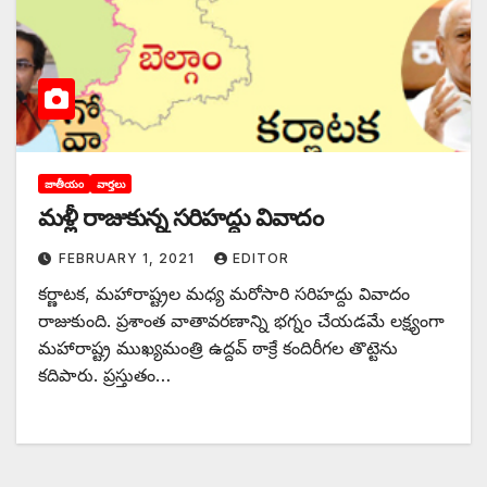
జాతీయం
వార్తలు
మళ్లీ రాజుకున్న సరిహద్దు వివాదం
FEBRUARY 1, 2021
EDITOR
కర్ణాటక, మహారాష్ట్రల మధ్య మరోసారి సరిహద్దు వివాదం
రాజుకుంది. ప్రశాంత వాతావరణాన్ని భగ్నం చేయడమే లక్ష్యంగా
మహారాష్ట్ర ముఖ్యమంత్రి ఉద్దవ్‌ ‌ఠాక్రే కందిరీగల తొట్టెను
కదిపారు. ప్రస్తుతం…