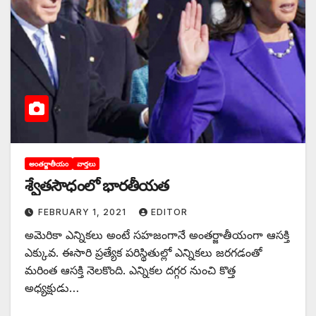
అంతర్జాతీయం
వార్తలు
శ్వేతసౌధంలో భారతీయత
FEBRUARY 1, 2021
EDITOR
అమెరికా ఎన్నికలు అంటే సహజంగానే అంతర్జాతీయంగా ఆసక్తి
ఎక్కువ. ఈసారి ప్రత్యేక పరిస్థితుల్లో ఎన్నికలు జరగడంతో
మరింత ఆసక్తి నెలకొంది. ఎన్నికల దగ్గర నుంచి కొత్త
అధ్యక్షుడు…