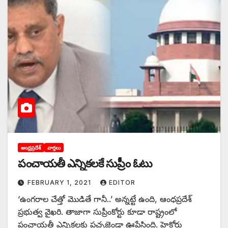
ఆంధ్రప్రదేశ్
వార్తలు
పంచాయతీ ఎన్నికలకే సుప్రీం ఓటు
FEBRUARY 1, 2021
EDITOR
‘ఉంగరాల చేత్తో మొడితే గానీ..’ అన్నట్టే ఉంది, ఆంధప్రదేశ్‌
‌ప్రభుత్వ వైఖరి. తాజాగా సుప్రీంకోర్టు కూడా రాష్ట్రంలో
పంచాయతీ ఎన్నికలకు పచ్చజెండా ఊపేసింది. హైకోర్టు