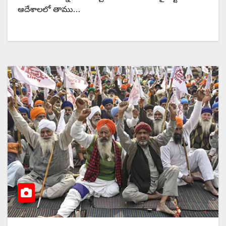
ఆదేశాలలో తాము…