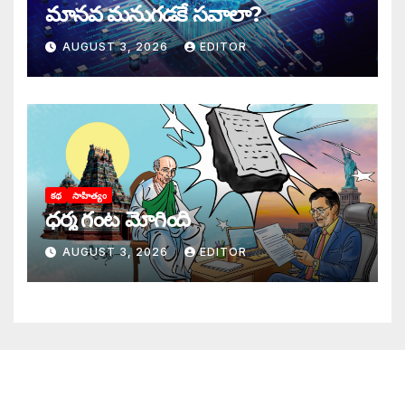
మానవ మనుగడకే సవాలా?
AUGUST 3, 2026
EDITOR
కథ
సాహిత్యం
ధర్మ గంట మోగింది
AUGUST 3, 2026
EDITOR
జాగృతి గురించి