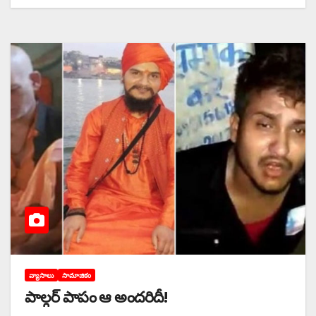
వ్యాసాలు
సామాజికం
పాల్గర్‌ ‌పాపం ఆ అందరిదీ!