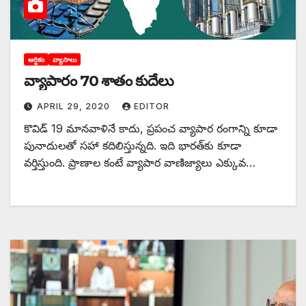
ఆర్థికం
వ్యాసాలు
వ్యాపారం 70 శాతం కుదేలు
APRIL 29, 2020
EDITOR
కొవిడ్‌ 19 ‌మానవాళినే కాదు, ప్రపంచ వ్యాపార రంగాన్ని కూడా
పునాదులతో సహా కదిలిస్తున్నది. ఇది భారత్‌కు కూడా
వర్తిస్తుంది. ప్రాణాల కంటే వ్యాపార వాణిజ్యాలు ఎక్కువ…