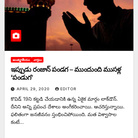
అంతర్జాతీయం
వార్తలు
ఇప్పుడు రంజాన్ పండగ – ముందుంది ముసళ్ల
‘పండుగ’
APRIL 29, 2020
EDITOR
కొవిడ్‌ 19‌ని కట్టడి చేయడానికి ఉన్న ఏకైక మార్గం లాక్‌డౌన్‌.
‌దీనిని అన్ని ప్రపంచ దేశాలు అంగీకరించాయి. ఆచరిస్తున్నాయి.
ఫలితంగా జనజీవనం స్తంభించిపోయింది. మత విశ్వాసాల
కంటే…