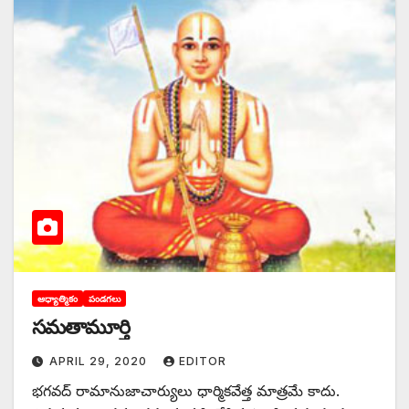
ఆధ్యాత్మికం
పండగలు
సమతామూర్తి
APRIL 29, 2020
EDITOR
భగవద్‌ ‌రామానుజాచార్యులు ధార్మికవేత్త మాత్రమే కాదు.