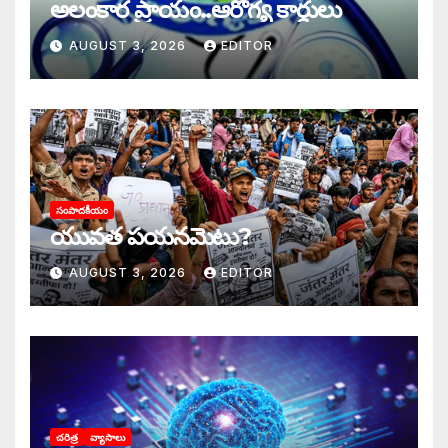
అలంకార ప్రాయం..ఆరోగ్య కార్డులు
AUGUST 3, 2026
EDITOR
సంపాదకీయం
యువత పయనమెటు?
AUGUST 3, 2026
EDITOR
చరిత్ర
వ్యాసాలు