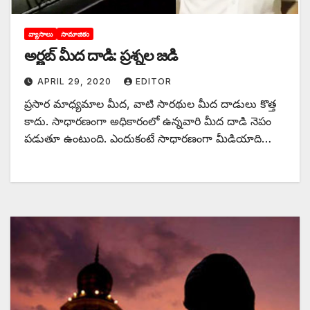
వ్యాసాలు
సామాజికం
అర్ణబ్‌ ‌మీద దాడి: ప్రశ్నల జడి
APRIL 29, 2020
EDITOR
ప్రసార మాధ్యమాల మీద, వాటి సారథుల మీద దాడులు కొత్త
కాదు. సాధారణంగా అధికారంలో ఉన్నవారి మీద దాడి నెపం
పడుతూ ఉంటుంది. ఎందుకంటే సాధారణంగా మీడియాది…