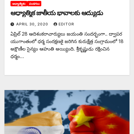
ఆధ్యాత్మికం
పండగలు
ఆధ్యాత్మిక జాతీయ భావాలకు ఆద్యుడు
APRIL 30, 2020
EDITOR
ఏ‌ప్రిల్‌ 28 ఆదిశంకరాచార్యులు జయంతి సందర్భంగా.. ద్వాపర
యుగాంతంలో ధర్మ సంరక్షణకై జరిగిన కురుక్షేత్ర సంగ్రామంలో 18
అక్షౌణీల సైన్యం ఆహుతి అయ్యింది. శ్రీకృష్ణుడు రక్షించిన
ధర్మం…