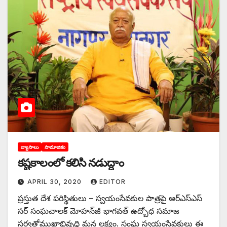
వ్యాసాలు
సామాజికం
కష్టకాలంలో కలిసి నడుద్దాం
APRIL 30, 2020
EDITOR
ప్రస్తుత దేశ పరిస్థితులు – స్వయంసేవకుల పాత్రపై ఆర్‌ఎస్‌ఎస్‌
‌సర్‌ ‌సంఘచాలక్‌ ‌మోహన్‌జీ భాగవత్‌ ఉద్బోధ సమాజ
సర్వతోముఖాభివృద్ధి మన లక్ష్యం. సంఘ స్వయంసేవకులు ఈ