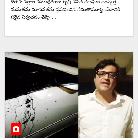
దిగువ వర్గాల సముద్ధరణకు కృషి చేసిన సాంఘిక సంస్కర్త.
మమతను మానవతను ప్రవచించిన సమతామూర్తి. వేదానికి
సరైన నిర్వచనం చెప్పి,…