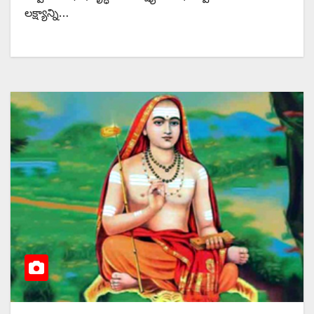
లక్ష్యాన్ని…