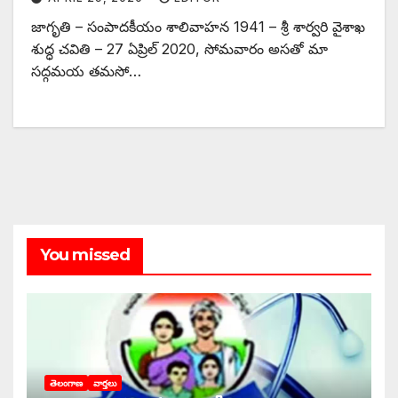
జాగృతి – సంపాదకీయం శాలివాహన 1941 – శ్రీ శార్వరి వైశాఖ
శుద్ధ చవితి – 27 ఏప్రిల్‌ 2020, ‌సోమవారం అసతో మా
సద్గమయ తమసో…
You missed
తెలంగాణ
వార్తలు