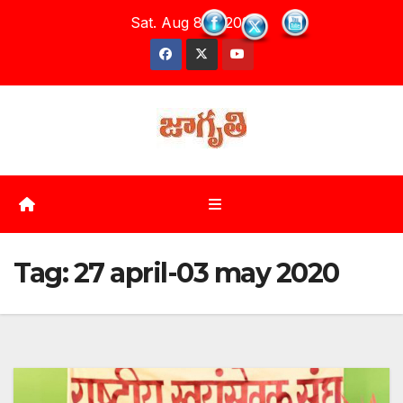
Skip
Sat. Aug 8th, 2026
to
content
Tag:
27 april-03 may 2020