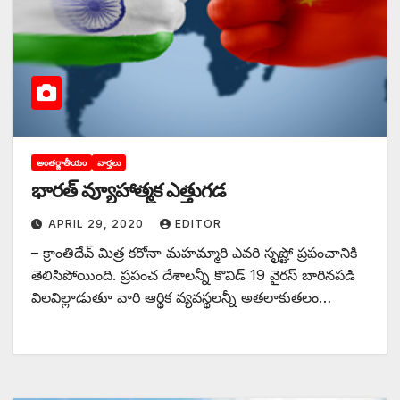
అంతర్జాతీయం
వార్తలు
భారత్‌ ‌వ్యూహాత్మక ఎత్తుగడ
APRIL 29, 2020
EDITOR
– క్రాంతిదేవ్‌ ‌మిత్ర కరోనా మహమ్మారి ఎవరి సృష్టో ప్రపంచానికి
తెలిసిపోయింది. ప్రపంచ దేశాలన్నీ కొవిడ్‌ 19 ‌వైరస్‌ ‌బారినపడి
విలవిల్లాడుతూ వారి ఆర్థిక వ్యవస్థలన్నీ అతలాకుతలం…