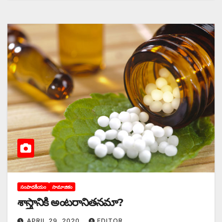
సంపాదకీయం
సామాజికం
శాస్త్రానికి అంటరానితనమా?
APRIL 29, 2020
EDITOR