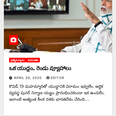
ప్రత్యేక వ్యాసం
సామాజికం
ఒక యుద్ధం.. రెండు వ్యూహాలు
APRIL 29, 2020
EDITOR
కొవిడ్‌ 19 ‌మహమ్మారితో యుద్ధానికి విరామం ఇవ్వలేం. ఆర్థిక
వ్యవస్థ పునర్‌ ‌నిర్మాణ యజ్ఞం ప్రారంభించకుండా ఇక ఉండలేం.
ఇలాంటి అత్యంత కీలక దశకు భారతదేశం చేరింది.…