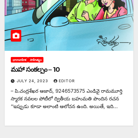
ధారావాహిక
సాహిత్యం
మహా సంకల్పం – 10
JULY 24, 2023
EDITOR
– పి.చంద్రశేఖర ఆజాద్‌, 9246573575 ఎం‌డివై రామమూర్తి
స్మారక నవలల పోటీలో ద్వితీయ బహుమతి పొందిన రచన
‘‘ఇప్పుడు కూడా అలాంటి ఆలోచన ఉంది. అయితే, ఇది…