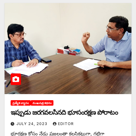
ప్రత్యేక వ్యాసం
ముఖపత్ర కథనం
ఇప్పు‌డు జరగవలసినది భూసంరక్షణ పోరాటం
JULY 24, 2023
EDITOR
భూరక్షణ కోసం నేడు ప్రజలంతా కలసికట్టుగా, గట్టిగా