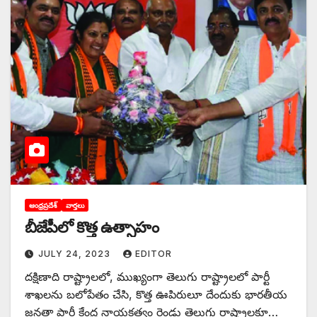
ఆంధ్రప్రదేశ్
వార్తలు
బీజేపీలో కొత్త ఉత్సాహం
JULY 24, 2023
EDITOR
దక్షిణాది రాష్ట్రాలలో, ముఖ్యంగా తెలుగు రాష్ట్రాలలో పార్టీ
శాఖలను బలోపేతం చేసి, కొత్త ఊపిరులూ దేందుకు భారతీయ
జనతా పార్టీ కేంద్ర నాయకత్వం రెండు తెలుగు రాష్ట్రాలకూ…