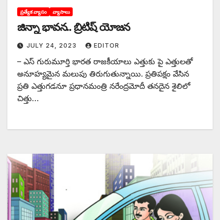
ప్రత్యేక వ్యాసం
వ్యాసాలు
జిన్నా భావన.. బ్రిటిష్‌ ‌యోజన
JULY 24, 2023
EDITOR
– ఎస్‌ ‌గురుమూర్తి భారత రాజకీయాలు ఎత్తుకు పై ఎత్తులతో
అనూహ్యమైన మలుపు తిరుగుతున్నాయి. ప్రతిపక్షం వేసిన
ప్రతి ఎత్తుగడనూ ప్రధానమంత్రి నరేంద్రమోదీ తనదైన శైలిలో
చిత్తు…