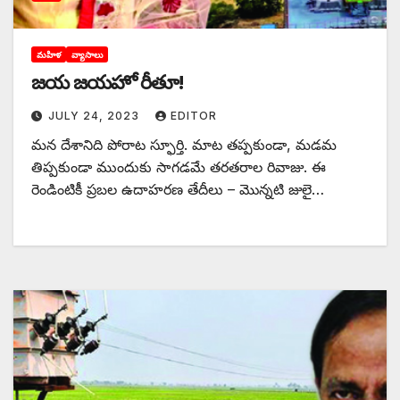
మహిళ
వ్యాసాలు
జయ జయహో రీతూ!
JULY 24, 2023
EDITOR
మన దేశానిది పోరాట స్ఫూర్తి. మాట తప్పకుండా, మడమ
తిప్పకుండా ముందుకు సాగడమే తరతరాల రివాజు. ఈ
రెండింటికీ ప్రబల ఉదాహరణ తేదీలు – మొన్నటి జులై…