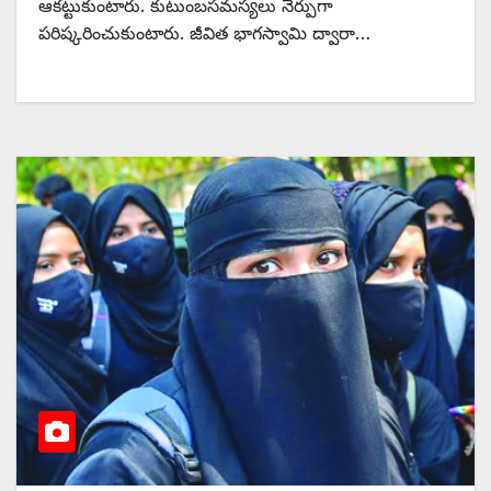
ఆకట్టుకుంటారు. కుటుంబసమస్యలు నేర్పుగా
పరిష్కరించుకుంటారు. జీవిత భాగస్వామి ద్వారా…