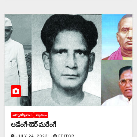
అమృతోత్సవాలు
వ్యాసాలు
లడేంగే-ఔర్‌ ‌మరేంగే
JULY 24, 2023
EDITOR