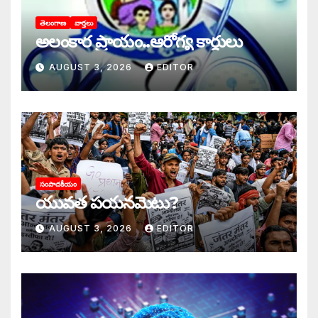
తెలంగాణ
వార్తలు
అలంకార ప్రాయం..ఆరోగ్య కార్డులు
AUGUST 3, 2026
EDITOR
సంపాదకీయం
యువత పయనమెటు?
AUGUST 3, 2026
EDITOR