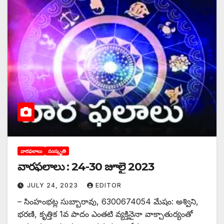
వారఫలాలు
సంస్కృతి
వారఫలాలు : 24-30 జూలై 2023
JULY 24, 2023
EDITOR
– సింహంభట్ల సుబ్బారావు, 6300674054 మేషం: అశ్విని,
భరణి, కృత్తిక 1వ పాదం ఎంతటి వ్యక్తినైనా వాక్చాతుర్యంతో