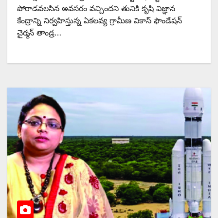
పోరాడవలసిన అవసరం వచ్చిందని తునికి కృషి విజ్ఞాన
కేంద్రాన్ని నిర్వహిస్తున్న ఏకలవ్య గ్రామీణ వికాస్‌ ‌ఫౌండేషన్‌
‌చైర్మన్‌ ‌తాండ్ర…