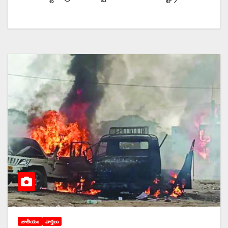
జాతీయం
వార్తలు