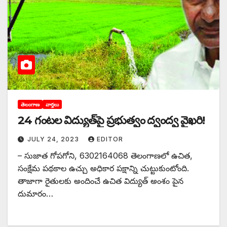
తెలంగాణ
వార్తలు
24 ‌గంటల విద్యుత్‌పై ప్రభుత్వం ద్వంద్వ వైఖరి!
JULY 24, 2023
EDITOR
– సుజాత గోపగోని, 6302164068 తెలంగాణలో ఉచిత,
సంక్షేమ పథకాల ఉచ్చు అధికార పక్షాన్ని చుట్టుకుంటోంది.
తాజాగా రైతులకు అందించే ఉచిత విద్యుత్‌ అం‌శం పైన
దుమారం…