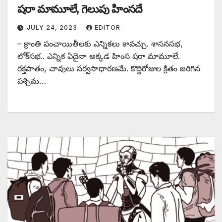
షరా మామూలే, గెలుపు హింసదే
JULY 24, 2023
EDITOR
– క్రాంతి పంచాయితీలకు ఎన్నికలు కావచ్చు. శాసనసభ,
లోక్‌సభ.. ఎన్నిక ఏదైనా అక్కడ హింస షరా మామూలే.
రక్తపాతం, చావులు సర్వసాధారణమే. కొద్దిరోజుల క్రితం జరిగిన
పశ్చిమ…