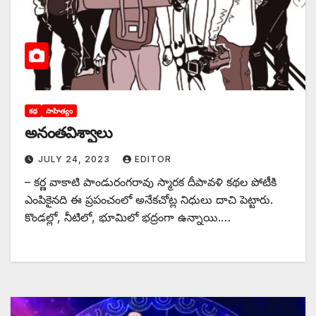
కథ
సాహిత్యం
అనంతవిశ్వాలు
JULY 24, 2023
EDITOR
– కర్ణ వాకాటి పాండురంగరావు స్మారక దీపావళి కథల పోటీకి
ఎంపికైనది ఈ ప్రపంచంలో అనేకచోట్ల నిధులు దాచి పెట్టారు.
కొండల్లో, నీటిలో, భూమిలో భద్రంగా ఉన్నాయి.…