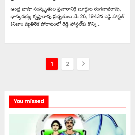
ఆంధ్ర భాషా సంస్కృతుల ప్రచారానికై బూర్గుల రంగనాథరావు,
భాస్కరభట్ల కృష్ణారావు ప్రభృతులు మే 26, 1943న రెడ్డి హాస్టల్‌
(‌నిజాం వ్యతిరేక పోరాటంలో రెడ్డి హాస్టల్‌కు కొన్ని…
Posts
1
2
pagination
You missed